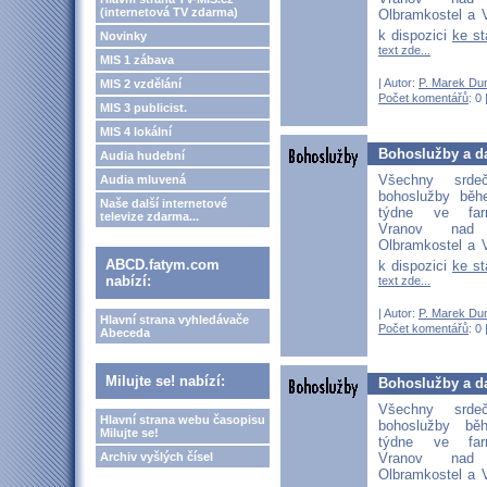
(internetová TV zdarma)
Olbramkostel a V
k dispozici
ke s
Novinky
text zde...
MIS 1 zábava
| Autor:
P. Marek Du
MIS 2 vzdělání
Počet komentářů
: 0 
MIS 3 publicist.
MIS 4 lokální
Bohoslužby a da
Audia hudební
Všechny srd
Audia mluvená
bohoslužby běh
Naše další internetové
týdne ve far
televize zdarma...
Vranov nad D
Olbramkostel a V
ABCD.fatym.com
k dispozici
ke s
nabízí:
text zde...
| Autor:
P. Marek Du
Hlavní strana vyhledávače
Počet komentářů
: 0 
Abeceda
Milujte se! nabízí:
Bohoslužby a da
Všechny srd
Hlavní strana webu časopisu
bohoslužby bě
Milujte se!
týdne ve far
Vranov nad D
Archiv vyšlých čísel
Olbramkostel a V