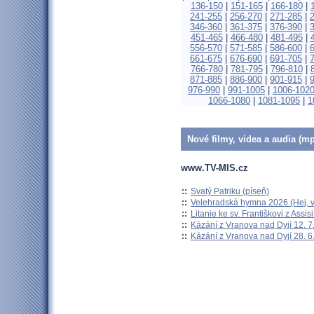
136-150
|
151-165
|
166-180
|
241-255
|
256-270
|
271-285
|
346-360
|
361-375
|
376-390
|
451-465
|
466-480
|
481-495
|
556-570
|
571-585
|
586-600
|
661-675
|
676-690
|
691-705
|
766-780
|
781-795
|
796-810
|
871-885
|
886-900
|
901-915
|
976-990
|
991-1005
|
1006-102
1066-1080
|
1081-1095
|
1
Nové filmy, videa a audia (mp
www.TV-MIS.cz
::
Svatý Patriku (píseň)
::
Velehradská hymna 2026 (Hej, v
::
Litanie ke sv. Františkovi z Assisi
::
Kázání z Vranova nad Dyjí 12. 7
::
Kázání z Vranova nad Dyjí 28. 6