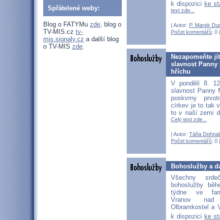
k dispozici
ke s
Spřátelené weby:
text zde...
Blog o FATYMu
zde
, blog o
| Autor:
P. Marek Du
TV-MIS.cz
tv-
Počet komentářů
: 0 
mis.signaly.cz
a další blog
o TV-MIS
zde
.
Nezapomeňte jít 
slavnost Panny 
hříchu
V pondělí 8. 1
slavnost Panny 
poskvrny prvot
církev je to tak 
to v naší zemi 
Celý text zde...
| Autor:
Táňa Dohnal
Počet komentářů
: 0 
Bohoslužby a da
Všechny srd
bohoslužby běh
týdne ve far
Vranov nad D
Olbramkostel a V
k dispozici
ke s