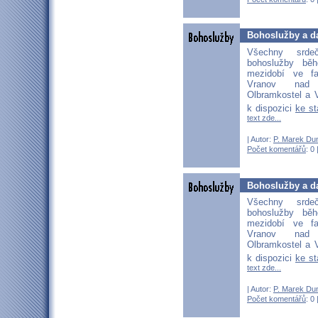
Bohoslužby a da
Všechny srd
bohoslužby bě
mezidobí ve fa
Vranov nad D
Olbramkostel a V
k dispozici
ke s
text zde...
| Autor:
P. Marek Du
Počet komentářů
: 0 
Bohoslužby a da
Všechny srd
bohoslužby bě
mezidobí ve fa
Vranov nad D
Olbramkostel a V
k dispozici
ke s
text zde...
| Autor:
P. Marek Du
Počet komentářů
: 0 