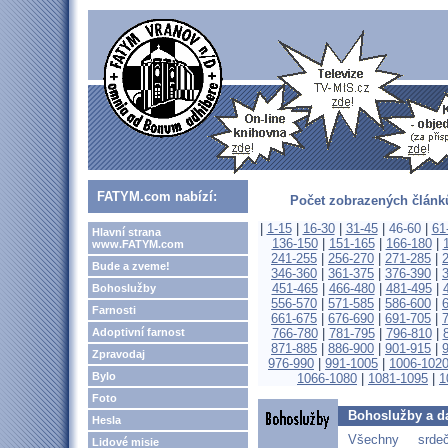
FATYM.com nabízí:
Počet zobrazených článků
|
1-15
|
16-30
|
31-45
|
46-60
|
61
Hlavní strana
136-150
|
151-165
|
166-180
|
www.FATYM.com
241-255
|
256-270
|
271-285
|
Bude a zveme!
346-360
|
361-375
|
376-390
|
451-465
|
466-480
|
481-495
|
Bohoslužby
556-570
|
571-585
|
586-600
|
Farnosti
661-675
|
676-690
|
691-705
|
Adoptivní farnost
766-780
|
781-795
|
796-810
|
871-885
|
886-900
|
901-915
|
Zpravodaj
976-990
|
991-1005
|
1006-102
Bylo
1066-1080
|
1081-1095
|
1
Foto
Bohoslužby a da
Hesla
Všechny srd
Lidové misie