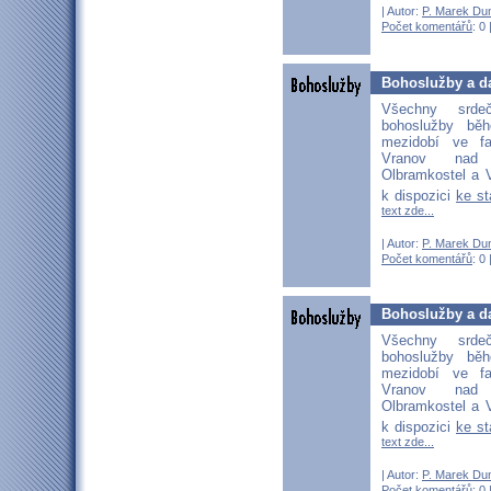
| Autor:
P. Marek Du
Počet komentářů
: 0 
Bohoslužby a da
Všechny srd
bohoslužby bě
mezidobí ve fa
Vranov nad D
Olbramkostel a V
k dispozici
ke s
text zde...
| Autor:
P. Marek Du
Počet komentářů
: 0 
Bohoslužby a da
Všechny srd
bohoslužby bě
mezidobí ve fa
Vranov nad D
Olbramkostel a V
k dispozici
ke s
text zde...
| Autor:
P. Marek Du
Počet komentářů
: 0 