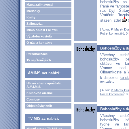
bohoslužby po
Mapa zajímavostí
Páně ve farnost
nad Dyjí, Štíta
Marianky
Vratěnín. Rozpi
Knihy
stažení zde!
Zajímavé...
| Autor:
P. Marek Du
Mimo oblast FATYMu
Počet komentářů
: 0 
Výzdoba kostelů
O nás a kontakty
Bohoslužby a d
Personalizace
Všechny srd
bohoslužby b
15 nejčtenějších
oktávu ve far
Vranov nad D
Olbramkostel a V
AMIMS.net nabízí:
k dispozici
ke s
text zde...
Hlavní strana apoštolát
A.M.I.M.S.
| Autor:
P. Marek Du
Knihovna on-line
Počet komentářů
: 0 
Comicsy
Objednávky knih
Bohoslužby a d
Všechny srd
TV-MIS.cz nabízí:
bohoslužby b
týdne ve far
Vranov nad D
Hlavní strana TV-MIS.cz