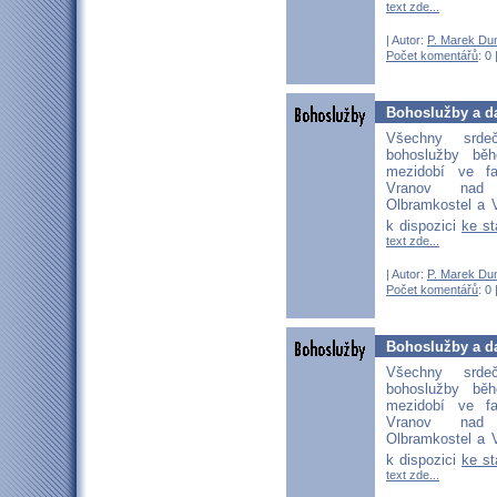
text zde...
| Autor:
P. Marek Du
Počet komentářů
: 0 
Bohoslužby a da
Všechny srd
bohoslužby bě
mezidobí ve fa
Vranov nad D
Olbramkostel a V
k dispozici
ke s
text zde...
| Autor:
P. Marek Du
Počet komentářů
: 0 
Bohoslužby a da
Všechny srd
bohoslužby bě
mezidobí ve fa
Vranov nad D
Olbramkostel a V
k dispozici
ke s
text zde...