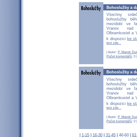
Bohoslužby a da
Všechny srd
bohoslužby bě
mezidobí ve fa
Vranov nad D
Olbramkostel a V
k dispozici
ke s
text zde...
| Autor:
P. Marek Du
Počet komentářů
: 0 
Bohoslužby a da
Všechny srd
bohoslužby bě
mezidobí ve fa
Vranov nad D
Olbramkostel a V
k dispozici
ke s
text zde...
| Autor:
P. Marek Du
Počet komentářů
: 0 
|
1-15
|
16-30
|
31-45
|
46-60
|
61