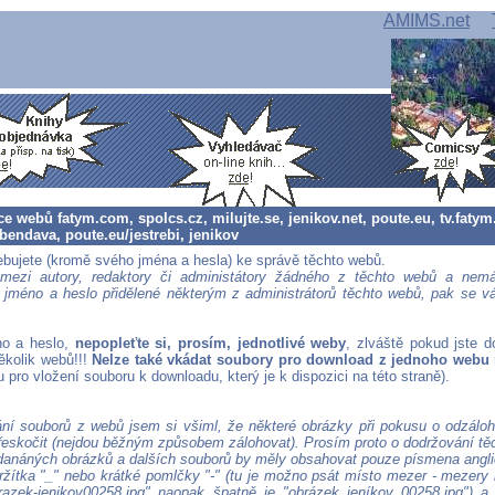
AMIMS.net
e webů fatym.com, spolcs.cz, milujte.se, jenikov.net, poute.eu, tv.fatym
bendava, poute.eu/jestrebi, jenikov
ebujete (kromě svého jména a hesla) ke správě těchto webů.
i mezi autory, redaktory či administátory žádného z těchto webů a nemát
í jméno a heslo přidělené některým z administrátorů těchto webů, pak se v
no a heslo,
nepopleťte si, prosím, jednotlivé weby
, zlváště pokud jste d
několik webů!!!
Nelze také vkádat soubory pro download z jednoho webu n
pro vložení souboru k downloadu, který je k dispozici na této straně).
ání souborů z webů jsem si všiml, že některé obrázky při pokusu o odzálo
řeskočit (nejdou běžným způsobem zálohovat). Prosím proto o dodržování těc
danáných obrázků a dalších souborů by měly obsahovat pouze písmena angli
ržítka "_" nebo krátké pomlčky "-" (tu je možno psát místo mezer - mezery
brazek-jenikov00258.jpg" naopak špatně je "obrázek jeníkov 00258.jpg") a 