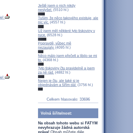
Ještě jsem o nich nikdy
neslyšel.
(5510 hl.)
de!
Tuším, že něco takového existuje, ale
nic víc.
(4557 hl.)
Už jsem měl některé tyto tiskoviny v
ruce.
(6528 hl.)
Popravdě, vůbec mě
nezaujaly.
(4095 hl.)
Něco málo jsem přečetl a líbilo se mi
to.
(4368 hl.)
Tyto tiskoviny čtu pravidelně a jsem
za ně rád.
(4882 hl.)
de!
Nejen je čtu, ale také si je
objednávám a šířím dál.
(3756 hl.)
Celkem hlasovalo: 33696
Volná šiřitelnost:
Na obsah tohoto webu si FATYM
nevyhrazuje žádná autorská
práva!
Obsah můžete dále