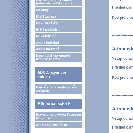
(internetová TV zdarma)
Přehled člá
Novinky
MIS 1 zábava
Kód pro vlo
MIS 2 vzdělání
MIS 3 publicist.
-----------------
MIS 4 lokální
-----------------
Audia hudební
Administ
Audia mluvená
Naše další internetové
Vstup do ad
televize zdarma...
Přehled člá
ABCD.fatym.com
nabízí:
Kód pro vlo
Hlavní strana vyhledávače
Abeceda
-----------------
-----------------
Milujte se! nabízí:
Administ
Hlavní strana webu časopisu
Vstup do ad
Milujte se!
Archiv vyšlých čísel
Přehled člá