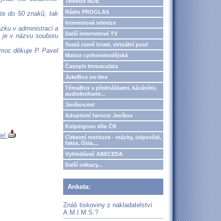
Televize NOE
Rádio PROGLAS
ete do 50 znaků, tak
Internetová televize
zku v administraci a
Další internetové TV
co je v názvu souboru
Svatá země Izrael, virtuální pouť
 moc děkuje P. Pavel
Matice cyrilometodějská
Časopis Immaculata
JukeBox on-line
TémaBox s přednáškami, kázáními,
audioknihami...
Jeníkov.net
Adoptivní farnost Jeníkov
Kolpingovo dílo ČR
de!
Církevní restituce - otázky, odpovědi,
fakta, čísla....
Vyhledávač ABECEDA
Další odkazy...
Anketa:
Znáš tiskoviny z nakladatelství
A.M.I.M.S.?