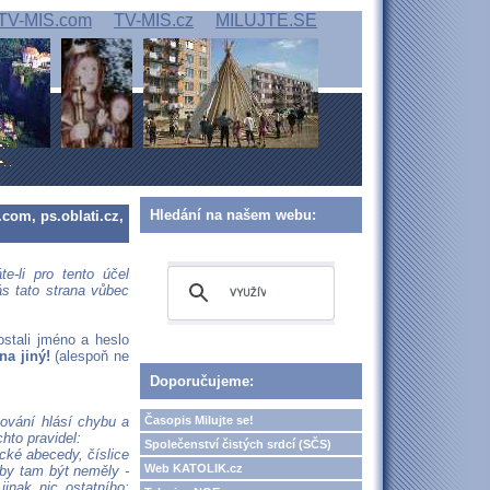
TV-MIS.com
TV-MIS.cz
MILUJTE.SE
Hledání na našem webu:
.com, ps.oblati.cz,
e-li pro tento účel
ás tato strana vůbec
ostali jméno a heslo
a jiný!
(alespoň ne
Doporučujeme:
Časopis Milujte se!
hování hlásí chybu a
hto pravidel:
Společenství čistých srdcí (SČS)
cké abecedy, číslice
Web KATOLIK.cz
 by tam být neměly -
jinak nic ostatního: