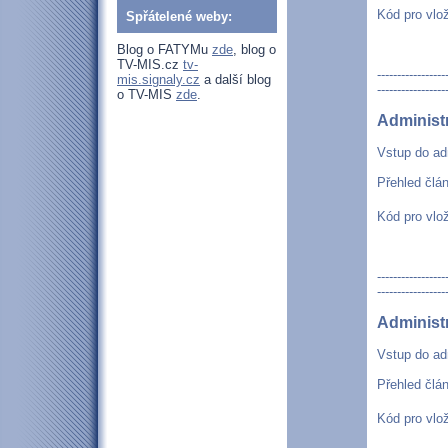
Kód pro vlo
Spřátelené weby:
Blog o FATYMu
zde
, blog o
TV-MIS.cz
tv-
-----------------
mis.signaly.cz
a další blog
-----------------
o TV-MIS
zde
.
Administ
Vstup do ad
Přehled člá
Kód pro vlo
-----------------
-----------------
Administ
Vstup do ad
Přehled člá
Kód pro vlo