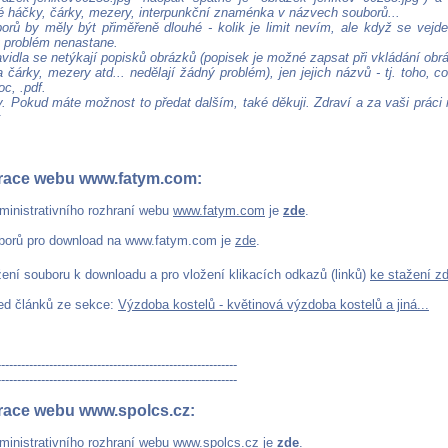
é háčky, čárky, mezery, interpunkční znaménka v názvech souborů...
orů by měly být přiměřeně dlouhé - kolik je limit nevím, ale když se vejd
ý problém nenastane.
vidla se netýkají popisků obrázků (popisek je možné zapsat při vkládání obrá
čárky, mezery atd... nedělají žádný problém), jen jejich názvů - tj. toho, 
oc, .pdf.
. Pokud máte možnost to předat dalším, také děkuji. Zdraví a za vaši práci
k
race webu www.fatym.com:
ministrativního rozhraní webu
www.fatym.com
je
zde
.
borů pro download na www.fatym.com je
zde
.
žení souboru k downloadu a pro vložení klikacích odkazů (linků)
ke stažení z
led článků ze sekce:
Výzdoba kostelů - květinová výzdoba kostelů a jiná...
------------------------------------------------------------
------------------------------------------------------------
race webu www.spolcs.cz:
ministrativního rozhraní webu
www.spolcs.cz
je
zde
.