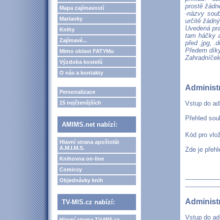
prostě žádn
Mapa zajímavostí
-názvy soub
Marianky
určitě žádn
Uvedená pra
Knihy
tam háčky a 
Zajímavé...
před .jpg, .d
Předem díky
Mimo oblast FATYMu
Zahradníče
Výzdoba kostelů
O nás a kontakty
Administ
Personalizace
15 nejčtenějších
Vstup do ad
Přehled sou
AMIMS.net nabízí:
Kód pro vlo
Hlavní strana apoštolát
A.M.I.M.S.
Zde je přeh
Knihovna on-line
Comicsy
-----------------
Objednávky knih
-----------------
Administ
TV-MIS.cz nabízí:
Vstup do ad
Hlavní strana TV-MIS.cz