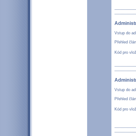
-----------------
-----------------
Administ
Vstup do ad
Přehled člá
Kód pro vlo
-----------------
-----------------
Administ
Vstup do ad
Přehled člá
Kód pro vlo
-----------------
-----------------