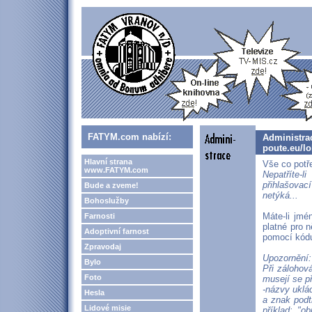
FATYM.com nabízí:
Administrac
poute.eu/lo
Hlavní strana
Vše co potř
www.FATYM.com
Nepatříte-l
přihlašovac
Bude a zveme!
netýká...
Bohoslužby
Máte-li jmé
Farnosti
platné pro 
Adoptivní farnost
pomocí kódu 
Zpravodaj
Upozornění:
Bylo
Při zálohov
Foto
musejí se p
-názvy uklá
Hesla
a znak podt
Lidové misie
příklad: "o