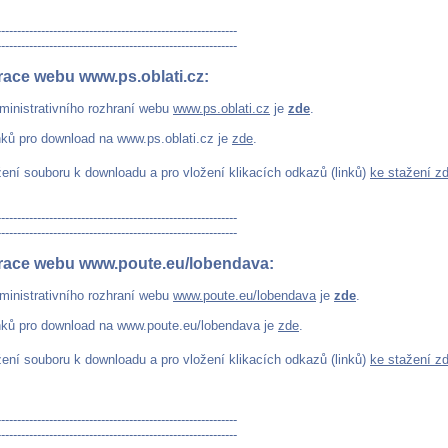
------------------------------------------------------------
------------------------------------------------------------
race webu www.ps.oblati.cz:
ministrativního rozhraní webu
www.ps.oblati.cz
je
zde
.
nků pro download na www.ps.oblati.cz je
zde
.
žení souboru k downloadu a pro vložení klikacích odkazů (linků)
ke stažení z
------------------------------------------------------------
------------------------------------------------------------
race webu www.poute.eu/lobendava:
ministrativního rozhraní webu
www.poute.eu/lobendava
je
zde
.
nků pro download na www.poute.eu/lobendava je
zde
.
žení souboru k downloadu a pro vložení klikacích odkazů (linků)
ke stažení z
------------------------------------------------------------
------------------------------------------------------------