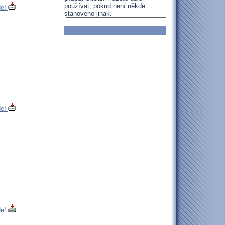
používat, pokud není někde
de!
stanoveno jinak.
de!
de!