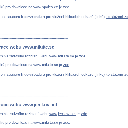
nků pro download na www.spolcs.cz je
zde
.
žení souboru k downloadu a pro vložení klikacích odkazů (linků)
ke stažení z
------------------------------------------------------------
------------------------------------------------------------
race webu www.milujte.se:
ministrativního rozhraní webu
www.milujte.se
je
zde
.
nků pro download na www.milujte.se je
zde
.
žení souboru k downloadu a pro vložení klikacích odkazů (linků)
ke stažení z
------------------------------------------------------------
------------------------------------------------------------
race webu www.jenikov.net:
ministrativního rozhraní webu
www.jenikov.net
je
zde
.
nků pro download na www.milujte.se je
zde
.