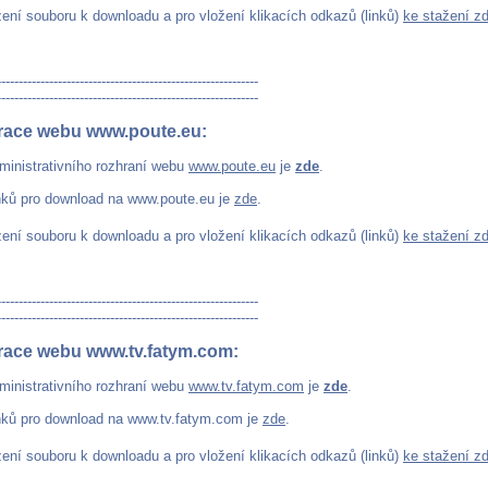
žení souboru k downloadu a pro vložení klikacích odkazů (linků)
ke stažení z
------------------------------------------------------------
------------------------------------------------------------
race webu www.poute.eu:
ministrativního rozhraní webu
www.poute.eu
je
zde
.
nků pro download na www.poute.eu je
zde
.
žení souboru k downloadu a pro vložení klikacích odkazů (linků)
ke stažení z
------------------------------------------------------------
------------------------------------------------------------
race webu www.tv.fatym.com:
ministrativního rozhraní webu
www.tv.fatym.com
je
zde
.
nků pro download na www.tv.fatym.com je
zde
.
žení souboru k downloadu a pro vložení klikacích odkazů (linků)
ke stažení z