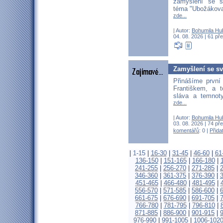
zamyšlení se s
téma "Ubožákova
zde...
| Autor:
Bohumila Hu
04. 08. 2026 | 61 pře
Zamyšlení se sv.
Přinášíme první
Františkem, a 
sláva a temnot
zde...
| Autor:
Bohumila Hu
03. 08. 2026 | 74 pře
komentářů
: 0 |
Přida
|
1-15
|
16-30
|
31-45
|
46-60
|
61
136-150
|
151-165
|
166-180
|
241-255
|
256-270
|
271-285
|
346-360
|
361-375
|
376-390
|
451-465
|
466-480
|
481-495
|
556-570
|
571-585
|
586-600
|
661-675
|
676-690
|
691-705
|
766-780
|
781-795
|
796-810
|
871-885
|
886-900
|
901-915
|
976-990
|
991-1005
|
1006-102