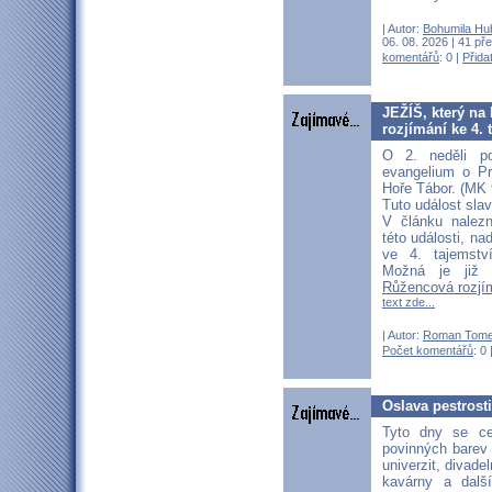
| Autor:
Bohumila Hu
06. 08. 2026 | 41 pře
komentářů
: 0 |
Přida
JEŽÍŠ, který na 
rozjímání ke 4. 
O 2. neděli po
evangelium o P
Hoře Tábor. (MK 
Tuto událost sla
V článku nalez
této události, n
ve 4. tajemstv
Možná je již
Růžencová rozjím
text zde...
| Autor:
Roman Tom
Počet komentářů
: 0 
Oslava pestrost
Tyto dny se ce
povinných barev
univerzit, divade
kavárny a další