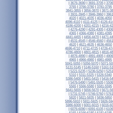
|
3676-3690
|
3691-3705
|
3706
3765
|
3766-3780
|
3781-3795
3841-3855
|
3856-3870
|
3871-3
|
3931-3945
|
3946-3960
|
3961
4020
|
4021-4035
|
4036-4050
4096-4110
|
4111-4125
|
4126-41
4186-4200
|
4201-4215
|
4216-4
|
4276-4290
|
4291-4305
|
4306
4365
|
4366-4380
|
4381-4395
4441-4455
|
4456-4470
|
4471-4
|
4531-4545
|
4546-4560
|
4561
4620
|
4621-4635
|
4636-4650
4696-4710
|
4711-4725
|
4726-47
4786-4800
|
4801-4815
|
4816-4
|
4876-4890
|
4891-4905
|
4906
4965
|
4966-4980
|
4981-4995
5041-5055
|
5056-5070
|
5071-50
5131-5145
|
5146-5160
|
5161-5
|
5221-5235
|
5236-5250
|
5251
5310
|
5311-5325
|
5326-5340
5386-5400
|
5401-5415
|
5416-5
|
5476-5490
|
5491-5505
|
5506
5565
|
5566-5580
|
5581-5595
5641-5655
|
5656-5670
|
5671-5
|
5731-5745
|
5746-5760
|
5761
5820
|
5821-5835
|
5836-5850
5896-5910
|
5911-5925
|
5926-59
5986-6000
|
6001-6015
|
6016-6
|
6076-6090
|
6091-6105
|
6106
6165
|
6166-6180
|
6181-6195