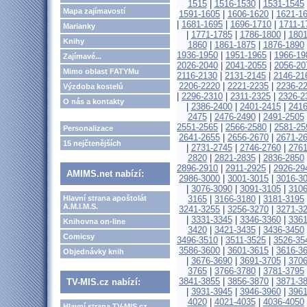
1515
|
1516-1530
|
1531-1545
Mapa zajímavostí
1591-1605
|
1606-1620
|
1621-1
|
1681-1695
|
1696-1710
|
1711-1
Marianky
|
1771-1785
|
1786-1800
|
1801
Knihy
1860
|
1861-1875
|
1876-1890
1936-1950
|
1951-1965
|
1966-19
Zajímavé...
2026-2040
|
2041-2055
|
2056-20
Mimo oblast FATYMu
2116-2130
|
2131-2145
|
2146-21
2206-2220
|
2221-2235
|
2236-2
Výzdoba kostelů
|
2296-2310
|
2311-2325
|
2326-2
O nás a kontakty
|
2386-2400
|
2401-2415
|
2416
2475
|
2476-2490
|
2491-2505
2551-2565
|
2566-2580
|
2581-25
Personalizace
2641-2655
|
2656-2670
|
2671-2
15 nejčtenějších
|
2731-2745
|
2746-2760
|
2761
2820
|
2821-2835
|
2836-2850
2896-2910
|
2911-2925
|
2926-29
AMIMS.net nabízí:
2986-3000
|
3001-3015
|
3016-3
|
3076-3090
|
3091-3105
|
3106
Hlavní strana apoštolát
3165
|
3166-3180
|
3181-3195
A.M.I.M.S.
3241-3255
|
3256-3270
|
3271-3
|
3331-3345
|
3346-3360
|
3361
Knihovna on-line
3420
|
3421-3435
|
3436-3450
Comicsy
3496-3510
|
3511-3525
|
3526-35
3586-3600
|
3601-3615
|
3616-3
Objednávky knih
|
3676-3690
|
3691-3705
|
3706
3765
|
3766-3780
|
3781-3795
3841-3855
|
3856-3870
|
3871-3
TV-MIS.cz nabízí:
|
3931-3945
|
3946-3960
|
3961
4020
|
4021-4035
|
4036-4050
Hlavní strana TV-MIS.cz