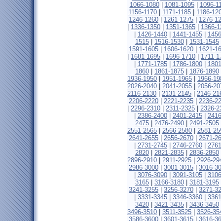
1066-1080
|
1081-1095
|
1096-1
1156-1170
|
1171-1185
|
1186-12
1246-1260
|
1261-1275
|
1276-1
|
1336-1350
|
1351-1365
|
1366-1
|
1426-1440
|
1441-1455
|
1456
1515
|
1516-1530
|
1531-1545
1591-1605
|
1606-1620
|
1621-1
|
1681-1695
|
1696-1710
|
1711-1
|
1771-1785
|
1786-1800
|
1801
1860
|
1861-1875
|
1876-1890
1936-1950
|
1951-1965
|
1966-19
2026-2040
|
2041-2055
|
2056-20
2116-2130
|
2131-2145
|
2146-21
2206-2220
|
2221-2235
|
2236-2
|
2296-2310
|
2311-2325
|
2326-2
|
2386-2400
|
2401-2415
|
2416
2475
|
2476-2490
|
2491-2505
2551-2565
|
2566-2580
|
2581-25
2641-2655
|
2656-2670
|
2671-2
|
2731-2745
|
2746-2760
|
2761
2820
|
2821-2835
|
2836-2850
2896-2910
|
2911-2925
|
2926-29
2986-3000
|
3001-3015
|
3016-3
|
3076-3090
|
3091-3105
|
3106
3165
|
3166-3180
|
3181-3195
3241-3255
|
3256-3270
|
3271-3
|
3331-3345
|
3346-3360
|
3361
3420
|
3421-3435
|
3436-3450
3496-3510
|
3511-3525
|
3526-35
3586-3600
|
3601-3615
|
3616-3