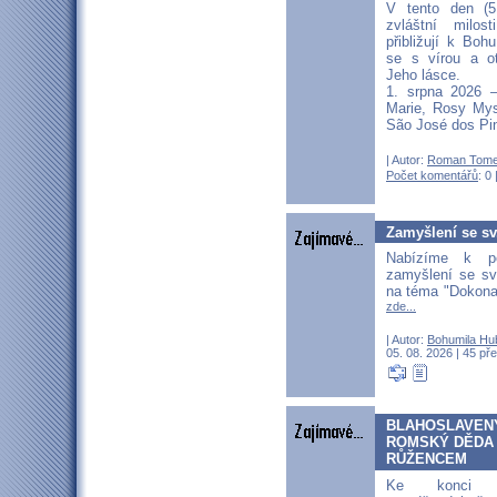
V tento den (5
zvláštní milos
přibližují k Boh
se s vírou a ot
Jeho lásce.
1. srpna 2026 
Marie, Rosy Myst
São José dos Pin
| Autor:
Roman Tom
Počet komentářů
: 0 
Zamyšlení se sv.
Nabízíme k p
zamyšlení se sv
na téma "Dokona
zde...
| Autor:
Bohumila Hu
05. 08. 2026 | 45 pře
BLAHOSLAVENÝ
ROMSKÝ DĚDA 
RŮŽENCEM
Ke konci s