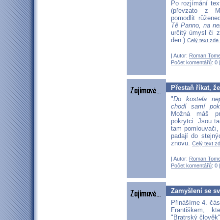
Po rozjímání tex
(převzato z M
pomodlit růžene
Tě Panno, na ne
určitý úmysl či 
den.)
Celý text zde.
| Autor:
Roman Tom
Počet komentářů
: 0 
Přestaň říkat, ž
"
Do kostela ne
chodí samí pokr
Možná máš pr
pokrytci. Jsou t
tam pomlouvači, e
padají do stejn
znovu.
Celý text zd
| Autor:
Roman Tom
Počet komentářů
: 0 
Zamyšlení se sv.
Přinášíme 4. čás
Františkem, k
"Bratrský člověk