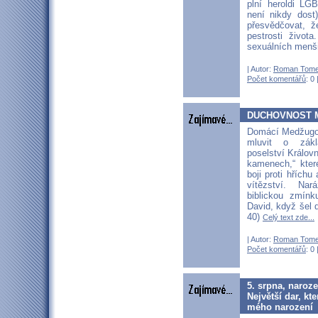
plní heroldi L
není nikdy dost
přesvědčovat, ž
pestrosti života
sexuálních menš
| Autor:
Roman Tom
Počet komentářů
: 0 
DUCHOVNOST M
Domácí Medžugor
mluvit o zákl
poselství Královn
kamenech,“ kte
boji proti hřích
vítězství. N
biblickou zmínk
David, když šel d
40)
Celý text zde...
| Autor:
Roman Tom
Počet komentářů
: 0 
5. srpna, naroz
Největší dar, k
mého narození