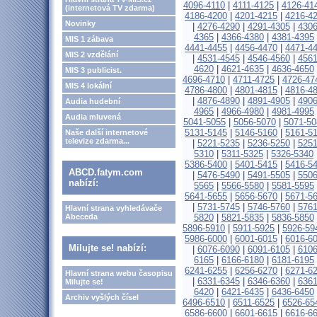
4096-4110
|
4111-4125
|
4126-41
(internetová TV zdarma)
4186-4200
|
4201-4215
|
4216-4
Novinky
|
4276-4290
|
4291-4305
|
4306
4365
|
4366-4380
|
4381-4395
MIS 1 zábava
4441-4455
|
4456-4470
|
4471-4
MIS 2 vzdělání
|
4531-4545
|
4546-4560
|
4561
4620
|
4621-4635
|
4636-4650
MIS 3 publicist.
4696-4710
|
4711-4725
|
4726-47
MIS 4 lokální
4786-4800
|
4801-4815
|
4816-4
|
4876-4890
|
4891-4905
|
4906
Audia hudební
4965
|
4966-4980
|
4981-4995
Audia mluvená
5041-5055
|
5056-5070
|
5071-50
5131-5145
|
5146-5160
|
5161-5
Naše další internetové
televize zdarma...
|
5221-5235
|
5236-5250
|
5251
5310
|
5311-5325
|
5326-5340
5386-5400
|
5401-5415
|
5416-5
ABCD.fatym.com
|
5476-5490
|
5491-5505
|
5506
nabízí:
5565
|
5566-5580
|
5581-5595
5641-5655
|
5656-5670
|
5671-5
|
5731-5745
|
5746-5760
|
5761
Hlavní strana vyhledávače
Abeceda
5820
|
5821-5835
|
5836-5850
5896-5910
|
5911-5925
|
5926-59
5986-6000
|
6001-6015
|
6016-6
Milujte se! nabízí:
|
6076-6090
|
6091-6105
|
6106
6165
|
6166-6180
|
6181-6195
6241-6255
|
6256-6270
|
6271-6
Hlavní strana webu časopisu
|
6331-6345
|
6346-6360
|
6361
Milujte se!
6420
|
6421-6435
|
6436-6450
Archiv vyšlých čísel
6496-6510
|
6511-6525
|
6526-65
6586-6600
|
6601-6615
|
6616-6