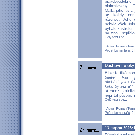
pravděpodo
blahoslavený 
Malla jako tisíc
se každý den
růženec. Jeho 
nebyla však úpln
byl ale zastřelen
ho znal, nepřekv
Celý text zde...
| Autor:
Roman Tom
Počet komentářů
: 0 
Duchovní útoky
Bible to říká jasn
bděte! Váš pr
obchází jako řv
koho by sežral.
"
si mnozí katolíc
nepřítel působí, 
Celý text zde...
| Autor:
Roman Tom
Počet komentářů
: 0 
13. srpna 2026: