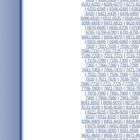
6241-6255
|
6256-6270
|
6271-6
|
6331-6345
|
6346-6360
|
6361
6420
|
6421-6435
|
6436-6450
6496-6510
|
6511-6525
|
6526-65
6586-6600
|
6601-6615
|
6616-6
|
6676-6690
|
6691-6705
|
6706
6765
|
6766-6780
|
6781-6795
6841-6855
|
6856-6870
|
6871-6
|
6931-6945
|
6946-6960
|
6961
7020
|
7021-7035
|
7036-7050
7096-7110
|
7111-7125
|
7126-71
7186-7200
|
7201-7215
|
7216-7
|
7276-7290
|
7291-7305
|
7306
7365
|
7366-7380
|
7381-7395
7441-7455
|
7456-7470
|
7471-7
|
7531-7545
|
7546-7560
|
7561
7620
|
7621-7635
|
7636-7650
7696-7710
|
7711-7725
|
7726-77
7786-7800
|
7801-7815
|
7816-7
|
7876-7890
|
7891-7905
|
7906
7965
|
7966-7980
|
7981-7995
8041-8055
|
8056-8070
|
8071-80
8131-8145
|
8146-8160
|
8161-8
|
8221-8235
|
8236-8250
|
8251
8310
|
8311-8325
|
8326-8340
8386-8400
|
8401-8415
|
8416-8
|
8476-8490
|
8491-8505
|
8506
8565
|
8566-8580
|
8581-8595
8641-8655
|
8656-8670
|
8671-8