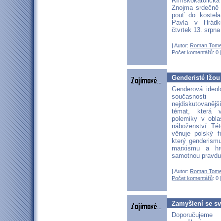
Římskokatolická
Znojma srdečně
pouť do kostel
Pavla v Hrád
čtvrtek 13. srpn
| Autor:
Roman Tom
Počet komentářů
: 0 
Genderisté lžou
Genderová ideol
současnos
nejdiskutovaněj
témat, která 
polemiky v oblas
náboženství. Tét
věnuje polský f
který genderism
marxismu a hro
samotnou pravdu
| Autor:
Roman Tom
Počet komentářů
: 0 
Zamyšlení se sv.
Doporučujem