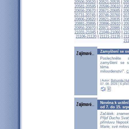
20506-20520
|
20521-20535
|
20
20581-20595
|
20596-20610
|
20
20656-20670
|
20671-20685
|
20
20731-20745
|
20746-20760
|
20
20806-20820
|
20821-20835
|
20
20881-20895
|
20896-20910
|
20
20956-20970
|
20971-20985
|
20
21031-21045
|
21046-21060
|
21
21106-21120
|
21121-21135
|
21
21
Zamyšlení se sv.
Poslechněte 
zamyšlení se s
téma "Nev
milosrdenství".
C
| Autor:
Bohumila Hu
07. 08. 2026 | 6 přeč
Novéna k uctění
od 7. do 15. srp
Začátek: znamen
Přijď Duchu Svat
přímluvu Neposk
Marie, své milov