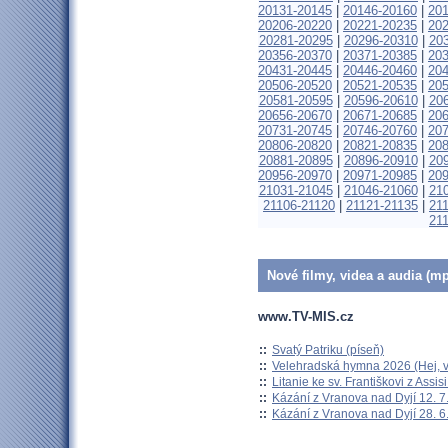
20131-20145
|
20146-20160
|
20
20206-20220
|
20221-20235
|
20
20281-20295
|
20296-20310
|
20
20356-20370
|
20371-20385
|
20
20431-20445
|
20446-20460
|
20
20506-20520
|
20521-20535
|
20
20581-20595
|
20596-20610
|
20
20656-20670
|
20671-20685
|
20
20731-20745
|
20746-20760
|
20
20806-20820
|
20821-20835
|
20
20881-20895
|
20896-20910
|
20
20956-20970
|
20971-20985
|
20
21031-21045
|
21046-21060
|
21
21106-21120
|
21121-21135
|
21
21
Nové filmy, videa a audia (mp
www.TV-MIS.cz
::
Svatý Patriku (píseň)
::
Velehradská hymna 2026 (Hej, v
::
Litanie ke sv. Františkovi z Assisi
::
Kázání z Vranova nad Dyjí 12. 7
::
Kázání z Vranova nad Dyjí 28. 6