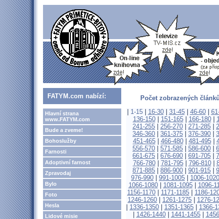
FATYM.com nabízí:
Počet zobrazených článků
|
1-15
|
16-30
|
31-45
|
46-60
|
61
Hlavní strana
136-150
|
151-165
|
166-180
|
www.FATYM.com
241-255
|
256-270
|
271-285
|
Bude a zveme!
346-360
|
361-375
|
376-390
|
451-465
|
466-480
|
481-495
|
Bohoslužby
556-570
|
571-585
|
586-600
|
Farnosti
661-675
|
676-690
|
691-705
|
Adoptivní farnost
766-780
|
781-795
|
796-810
|
871-885
|
886-900
|
901-915
|
Zpravodaj
976-990
|
991-1005
|
1006-102
Bylo
1066-1080
|
1081-1095
|
1096-1
1156-1170
|
1171-1185
|
1186-12
Foto
1246-1260
|
1261-1275
|
1276-1
Hesla
|
1336-1350
|
1351-1365
|
1366-1
|
1426-1440
|
1441-1455
|
1456
Lidové misie