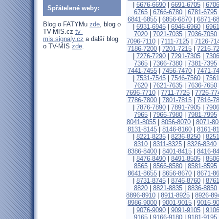
|
6676-6690
|
6691-6705
|
6706
Spřátelené weby:
6765
|
6766-6780
|
6781-6795
6841-6855
|
6856-6870
|
6871-6
Blog o FATYMu
zde
, blog o
|
6931-6945
|
6946-6960
|
6961
TV-MIS.cz
tv-
7020
|
7021-7035
|
7036-7050
mis.signaly.cz
a další blog
7096-7110
|
7111-7125
|
7126-71
o TV-MIS
zde
.
7186-7200
|
7201-7215
|
7216-7
|
7276-7290
|
7291-7305
|
7306
7365
|
7366-7380
|
7381-7395
7441-7455
|
7456-7470
|
7471-7
|
7531-7545
|
7546-7560
|
7561
7620
|
7621-7635
|
7636-7650
7696-7710
|
7711-7725
|
7726-77
7786-7800
|
7801-7815
|
7816-7
|
7876-7890
|
7891-7905
|
7906
7965
|
7966-7980
|
7981-7995
8041-8055
|
8056-8070
|
8071-80
8131-8145
|
8146-8160
|
8161-8
|
8221-8235
|
8236-8250
|
8251
8310
|
8311-8325
|
8326-8340
8386-8400
|
8401-8415
|
8416-8
|
8476-8490
|
8491-8505
|
8506
8565
|
8566-8580
|
8581-8595
8641-8655
|
8656-8670
|
8671-8
|
8731-8745
|
8746-8760
|
8761
8820
|
8821-8835
|
8836-8850
8896-8910
|
8911-8925
|
8926-89
8986-9000
|
9001-9015
|
9016-9
|
9076-9090
|
9091-9105
|
9106
9165
|
9166-9180
|
9181-9195