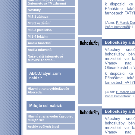
(internetová TV zdarma)
k dispozici
ke
Přinášíme ta
Novinky
farnostech FATY
MIS 1 zábava
| Autor:
P. Marek Du
MIS 2 vzdělání
Počet komentářů
: 1 
MIS 3 publicist.
MIS 4 lokální
Bohoslužby a da
Audia hudební
Všechny srd
Audia mluvená
bohoslužby bě
Naše další internetové
mezidobí ve fa
televize zdarma...
Vranov nad D
Olbramkostel a V
k dispozici
ke
ABCD.fatym.com
Přinášíme ta
nabízí:
farnostech FATY
Hlavní strana vyhledávače
| Autor:
P. Marek Du
Abeceda
Počet komentářů
: 0 
Milujte se! nabízí:
Bohoslužby a da
Hlavní strana webu časopisu
Všechny srd
Milujte se!
bohoslužby bě
Archiv vyšlých čísel
mezidobí ve fa
Vranov nad D