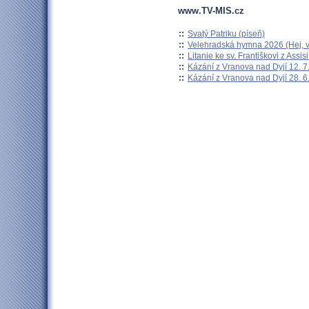
www.TV-MIS.cz
::
Svatý Patriku (píseň)
::
Velehradská hymna 2026 (Hej, v
::
Litanie ke sv. Františkovi z Assisi
::
Kázání z Vranova nad Dyjí 12. 7
::
Kázání z Vranova nad Dyjí 28. 6