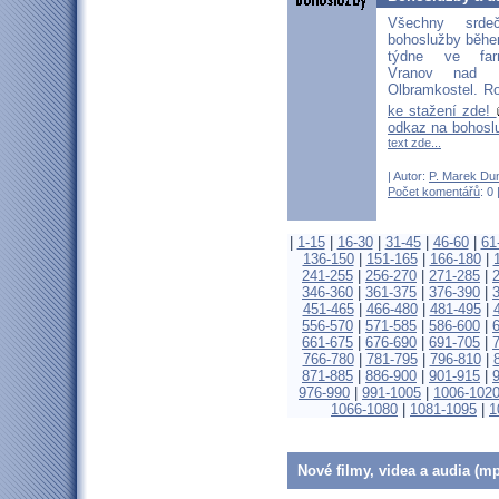
Všechny srd
bohoslužby běhe
týdne ve far
Vranov nad D
Olbramkostel. Ro
ke stažení zde!
odkaz na bohosl
text zde...
| Autor:
P. Marek Du
Počet komentářů
: 0 
|
1-15
|
16-30
|
31-45
|
46-60
|
61
136-150
|
151-165
|
166-180
|
241-255
|
256-270
|
271-285
|
346-360
|
361-375
|
376-390
|
451-465
|
466-480
|
481-495
|
556-570
|
571-585
|
586-600
|
661-675
|
676-690
|
691-705
|
766-780
|
781-795
|
796-810
|
871-885
|
886-900
|
901-915
|
976-990
|
991-1005
|
1006-102
1066-1080
|
1081-1095
|
1
Nové filmy, videa a audia (mp