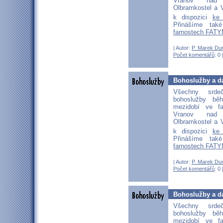
Vranov nad D
Olbramkostel a V
k dispozici
ke
Přinášíme ta
farnostech FATY
| Autor:
P. Marek Du
Počet komentářů
: 0 
Bohoslužby a da
Všechny srd
bohoslužby b
mezidobí ve fa
Vranov nad D
Olbramkostel a V
k dispozici
ke
Přinášíme ta
farnostech FATY
| Autor:
P. Marek Du
Počet komentářů
: 0 
Bohoslužby a da
Všechny srd
bohoslužby b
mezidobí ve fa