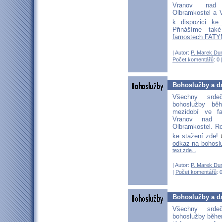
Vranov nad D
Olbramkostel a V
k dispozici
ke
Přinášíme ta
farnostech FATY
| Autor:
P. Marek Du
Počet komentářů
: 0 
Bohoslužby a da
Všechny srd
bohoslužby b
mezidobí ve fa
Vranov nad D
Olbramkostel. Ro
ke stažení zde!
odkaz na bohosl
text zde...
| Autor:
P. Marek Du
|
Počet komentářů
: 
Bohoslužby a da
Všechny srd
bohoslužby běhe