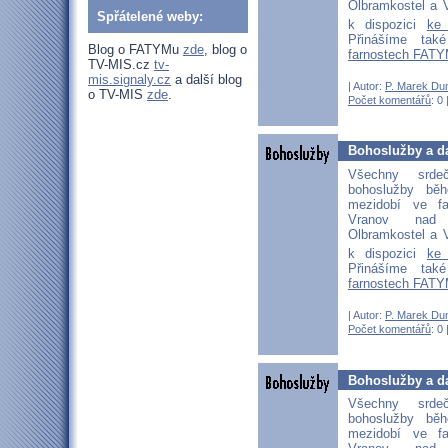
Olbramkostel a V
Spřátelené weby:
k dispozici
ke
Přinášíme ta
Blog o FATYMu
zde
, blog o
farnostech FATY
TV-MIS.cz
tv-
mis.signaly.cz
a další blog
| Autor:
P. Marek Du
o TV-MIS
zde
.
Počet komentářů
: 0 
Bohoslužby a da
Všechny srd
bohoslužby bě
mezidobí ve fa
Vranov nad D
Olbramkostel a V
k dispozici
ke
Přinášíme ta
farnostech FATY
| Autor:
P. Marek Du
Počet komentářů
: 0 
Bohoslužby a da
Všechny srd
bohoslužby bě
mezidobí ve fa