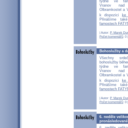
týdne ve far
Vranov nad D
Olbramkostel a V
k dispozici
ke
Přinášíme ta
farnostech FATY
| Autor:
P. Marek Du
Počet komentářů
: 0 
Bohoslužby a da
Všechny srd
bohoslužby běhe
týdne ve far
Vranov nad D
Olbramkostel a V
k dispozici
ke
Přinášíme ta
farnostech FATY
| Autor:
P. Marek Du
Počet komentářů
: 0 
6. neděle velik
pronásledované 
6. neděle veliko