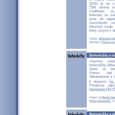
2016) je na zá
ČBK určena z
modlitbám za
křesťany ve sv
jsme od organ
mezinárodní sol
křesťanů trvale 
který vyzývá k a
| Autor:
Bohumila Hu
přečtení |
Počet kom
Bohoslužby a da
Všechny srd
bohoslužby běhe
týdne ve far
Vranov nad D
Olbramkostel a V
k dispozici
ke
Přinášíme ta
farnostech FATY
| Autor:
P. Marek Du
Počet komentářů
: 0 
Bohoslužby a da