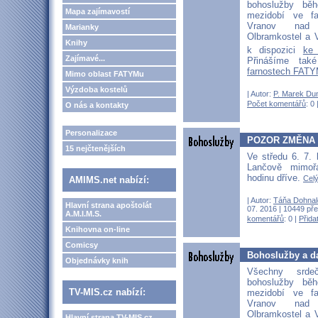
bohoslužby bě
Mapa zajímavostí
mezidobí ve fa
Vranov nad D
Marianky
Olbramkostel a V
Knihy
k dispozici
ke
Zajímavé...
Přinášíme ta
farnostech FATY
Mimo oblast FATYMu
Výzdoba kostelů
| Autor:
P. Marek Du
Počet komentářů
: 0 
O nás a kontakty
Personalizace
POZOR ZMĚNA Č
15 nejčtenějších
Ve středu 6. 7.
Lančově mimoř
hodinu dříve.
Celý
AMIMS.net nabízí:
| Autor:
Táňa Dohnal
Hlavní strana apoštolát
07. 2016 | 10449 pře
A.M.I.M.S.
komentářů
: 0 |
Přida
Knihovna on-line
Comicsy
Bohoslužby a da
Objednávky knih
Všechny srd
bohoslužby bě
TV-MIS.cz nabízí:
mezidobí ve fa
Vranov nad D
Olbramkostel a V
Hlavní strana TV-MIS.cz