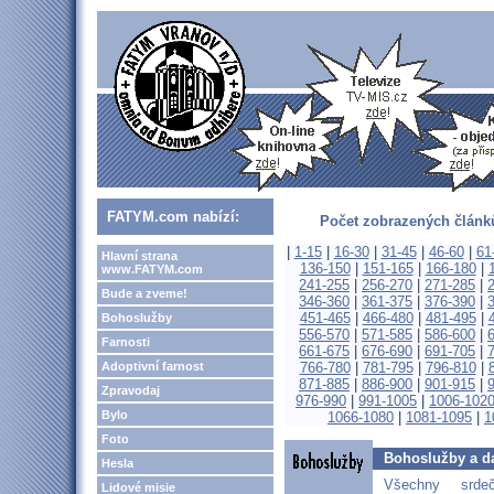
FATYM.com nabízí:
Počet zobrazených článků
|
1-15
|
16-30
|
31-45
|
46-60
|
61
Hlavní strana
136-150
|
151-165
|
166-180
|
www.FATYM.com
241-255
|
256-270
|
271-285
|
Bude a zveme!
346-360
|
361-375
|
376-390
|
451-465
|
466-480
|
481-495
|
Bohoslužby
556-570
|
571-585
|
586-600
|
Farnosti
661-675
|
676-690
|
691-705
|
Adoptivní farnost
766-780
|
781-795
|
796-810
|
871-885
|
886-900
|
901-915
|
Zpravodaj
976-990
|
991-1005
|
1006-102
Bylo
1066-1080
|
1081-1095
|
1
Foto
Bohoslužby a da
Hesla
Všechny srd
Lidové misie