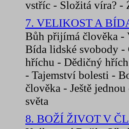
vstříc - Složitá víra? -
7. VELIKOST A BÍ
Bůh přijímá člověka - 
Bída lidské svobody - 
hříchu - Dědičný hřích
- Tajemství bolesti - B
člověka - Ještě jednou 
světa
8. BOŽÍ ŽIVOT V 