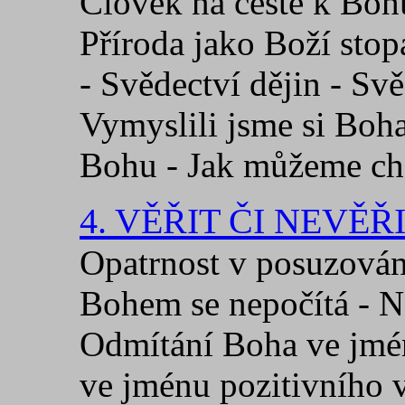
Člověk na cestě k Bohu
Příroda jako Boží stop
- Svědectví dějin - Svě
Vymyslili jsme si Boha
Bohu - Jak můžeme ch
4. VĚŘIT ČI NEVĚŘ
Opatrnost v posuzován
Bohem se nepočítá - N
Odmítání Boha ve jmé
ve jménu pozitivního 