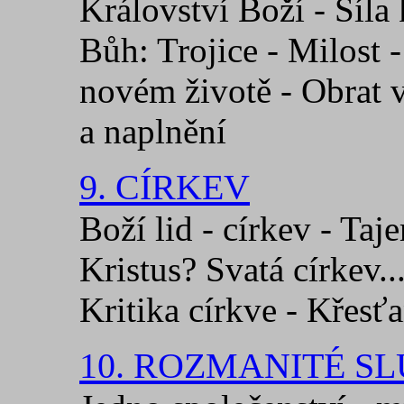
Království Boží - Síla
Bůh: Trojice - Milost 
novém životě - Obrat v
a naplnění
9. CÍRKEV
Boží lid - církev - Taj
Kristus? Svatá církev...
Kritika církve - Křesťa
10. ROZMANITÉ S