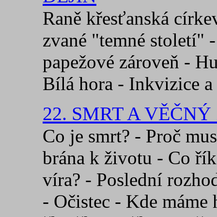
Raně křesťanská církev
zvané "temné století" -
papežové zároveň - Hus
Bílá hora - Inkvizice a
22. SMRT A VĚČNÝ
Co je smrt? - Proč mus
brána k životu - Co ří
víra? - Poslední rozho
- Očistec - Kde máme 