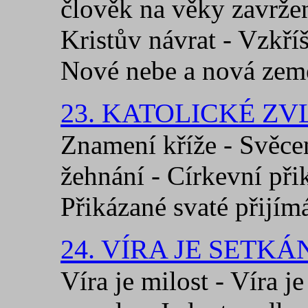
člověk na věky zavrže
Kristův návrat - Vzkříš
Nové nebe a nová zem
23. KATOLICKÉ ZV
Znamení kříže - Svěce
žehnání - Církevní přik
Přikázané svaté přijím
24. VÍRA JE SETK
Víra je milost - Víra j