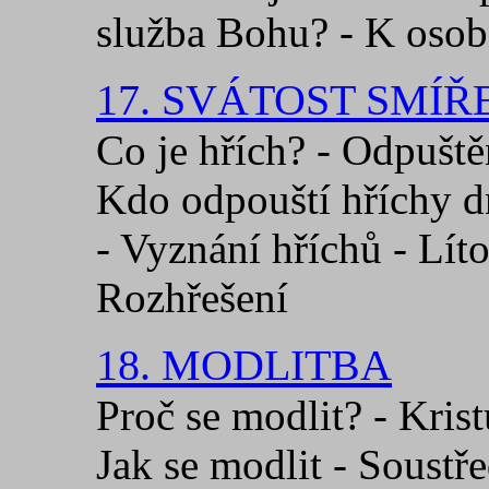
služba Bohu? - K osobn
17. SVÁTOST SMÍŘ
Co je hřích? - Odpuště
Kdo odpouští hříchy dn
- Vyznání hříchů - Líto
Rozhřešení
18. MODLITBA
Proč se modlit? - Krist
Jak se modlit - Soustře