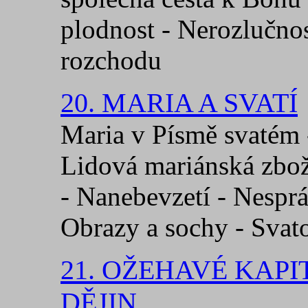
plodnost - Nerozlučnos
rozchodu
20. MARIA A SVATÍ
Maria v Písmě svatém -
Lidová mariánská zbož
- Nanebevzetí - Nesprá
Obrazy a sochy - Svato
21. OŽEHAVÉ KAPI
DĚJIN