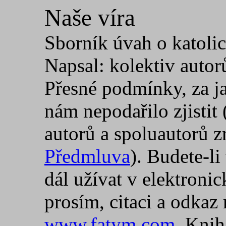
Naše víra
Sborník úvah o katolic
Napsal: kolektiv autor
Přesné podmínky, za ja
nám nepodařilo zjisti
autorů a spoluautorů 
Předmluva
). Budete-li
dál užívat v elektronic
prosím, citaci a odkaz 
www.fatym.com
. Knih