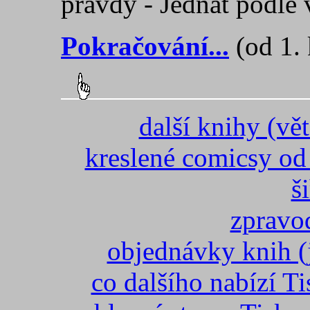
pravdy - Jednat podle 
Pokračování...
(od 1. 
další knihy (vět
kreslené comicsy o
š
zprav
objednávky knih (j
co dalšího nabízí 