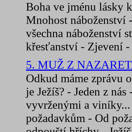
Boha ve jménu lásky k
Mnohost náboženství -
všechna náboženství s
křesťanství - Zjevení 
5. MUŽ Z NAZARE
Odkud máme zprávu o 
je Ježíš? - Jeden z nás
vyvrženými a viníky...
požadavkům - Od požad
odpouští hříchy - Ježíš