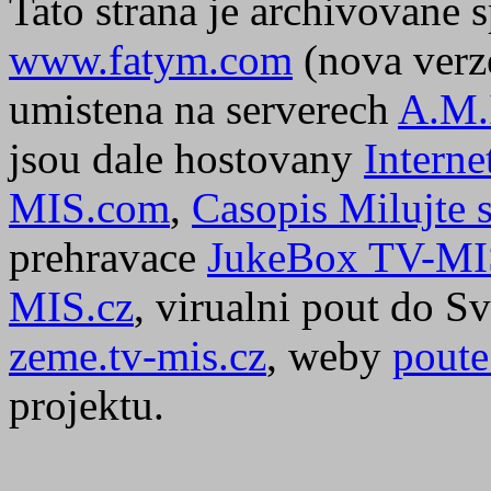
Tato strana je archivovane 
www.fatym.com
(nova verz
umistena na serverech
A.M.
jsou dale hostovany
Interne
MIS.com
,
Casopis Milujte s
prehravace
JukeBox TV-MI
MIS.cz
, virualni pout do S
zeme.tv-mis.cz
, weby
poute
projektu.