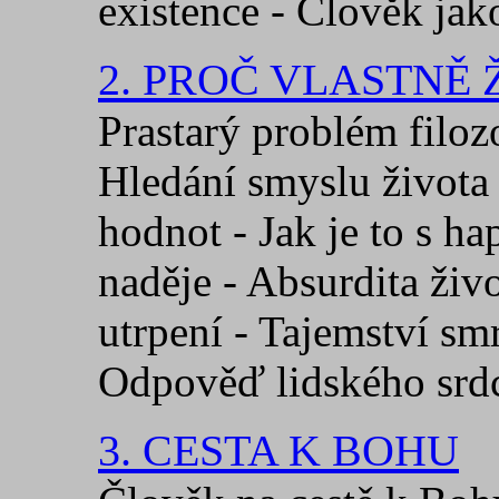
existence - Člověk jak
2. PROČ VLASTNĚ 
Prastarý problém filoz
Hledání smyslu života 
hodnot - Jak je to s h
naděje - Absurdita živ
utrpení - Tajemství smr
Odpověď lidského srd
3. CESTA K BOHU