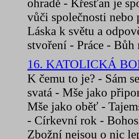
ohradě - Křesťan je sp
vůči společnosti nebo 
Láska k světu a odpov
stvoření - Práce - Bůh
16. KATOLICKÁ B
K čemu to je? - Sám se
svatá - Mše jako připo
Mše jako oběť - Tajems
- Církevní rok - Bohos
Zbožní nejsou o nic le