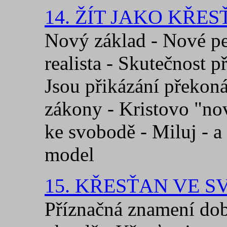
14. ŽÍT JAKO KŘE
Nový základ - Nové pe
realista - Skutečnost p
Jsou přikázání překoná
zákony - Kristovo "no
ke svobodě - Miluj - a 
model
15. KŘESŤAN VE S
Příznačná znamení dob