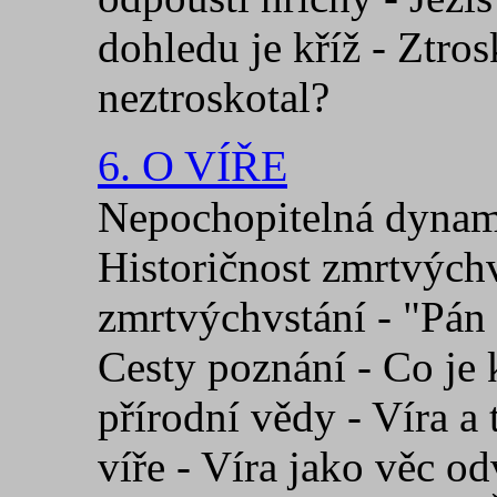
dohledu je kříž - Ztros
neztroskotal?
6. O VÍŘE
Nepochopitelná dynami
Historičnost zmrtvýchv
zmrtvýchvstání - "Pán 
Cesty poznání - Co je 
přírodní vědy - Víra a
víře - Víra jako věc o