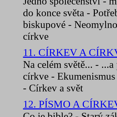
Jedno společenství - m
do konce světa - Potř
biskupové - Neomylnos
církve
11. CÍRKEV A CÍRK
Na celém světě... - ...
církve - Ekumenismus 
- Církev a svět
12. PÍSMO A CÍRKE
Co je bible? - Starý z