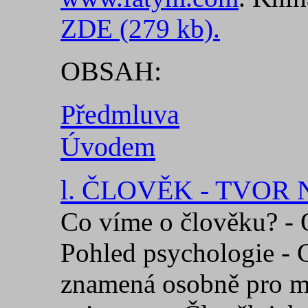
ZDE (279 kb).
OBSAH:
Předmluva
Úvodem
l. ČLOVĚK - TVO
Co víme o člověku? - 
Pohled psychologie - C
znamená osobně pro mn