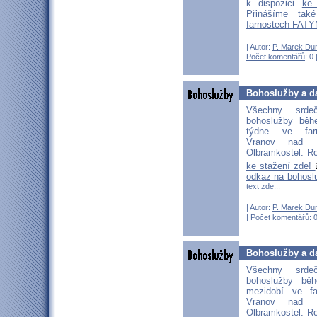
k dispozici
ke
Přinášíme ta
farnostech FATY
| Autor:
P. Marek Du
Počet komentářů
: 0 
Bohoslužby a da
Všechny srd
bohoslužby běh
týdne ve far
Vranov nad D
Olbramkostel. Ro
ke stažení zde!
odkaz na bohosl
text zde...
| Autor:
P. Marek Du
|
Počet komentářů
: 
Bohoslužby a da
Všechny srd
bohoslužby bě
mezidobí ve fa
Vranov nad D
Olbramkostel. Ro