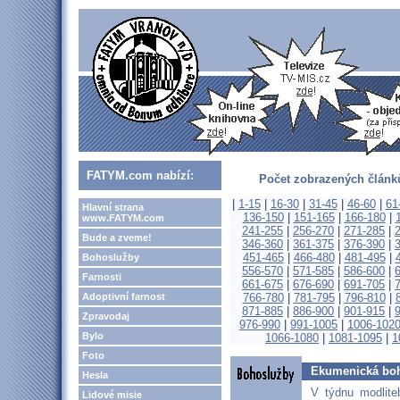
FATYM.com nabízí:
Počet zobrazených článků
|
1-15
|
16-30
|
31-45
|
46-60
|
61
Hlavní strana
136-150
|
151-165
|
166-180
|
www.FATYM.com
241-255
|
256-270
|
271-285
|
Bude a zveme!
346-360
|
361-375
|
376-390
|
451-465
|
466-480
|
481-495
|
Bohoslužby
556-570
|
571-585
|
586-600
|
Farnosti
661-675
|
676-690
|
691-705
|
Adoptivní farnost
766-780
|
781-795
|
796-810
|
871-885
|
886-900
|
901-915
|
Zpravodaj
976-990
|
991-1005
|
1006-102
Bylo
1066-1080
|
1081-1095
|
1
Foto
Ekumenická bo
Hesla
V týdnu modlite
Lidové misie