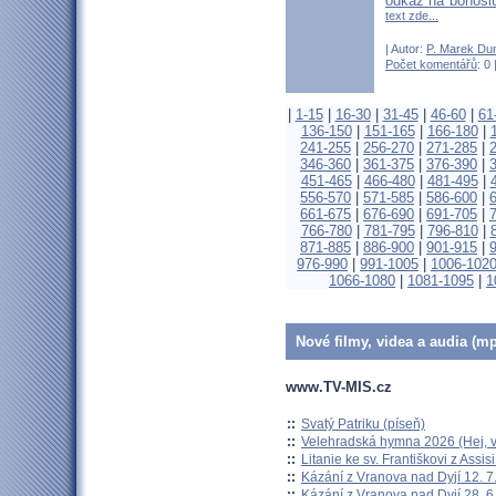
odkaz na bohosl
text zde...
| Autor:
P. Marek Du
Počet komentářů
: 0 
|
1-15
|
16-30
|
31-45
|
46-60
|
61
136-150
|
151-165
|
166-180
|
241-255
|
256-270
|
271-285
|
346-360
|
361-375
|
376-390
|
451-465
|
466-480
|
481-495
|
556-570
|
571-585
|
586-600
|
661-675
|
676-690
|
691-705
|
766-780
|
781-795
|
796-810
|
871-885
|
886-900
|
901-915
|
976-990
|
991-1005
|
1006-102
1066-1080
|
1081-1095
|
1
Nové filmy, videa a audia (mp
www.TV-MIS.cz
::
Svatý Patriku (píseň)
::
Velehradská hymna 2026 (Hej, v
::
Litanie ke sv. Františkovi z Assisi
::
Kázání z Vranova nad Dyjí 12. 7
::
Kázání z Vranova nad Dyjí 28. 6