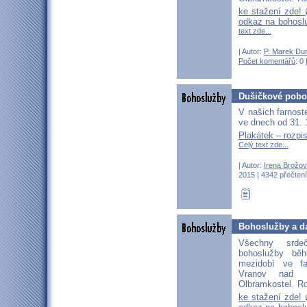
ke stažení zde!
odkaz na bohosl
text zde...
| Autor:
P. Marek Du
Počet komentářů
: 0 
Dušičkové pobo
V našich farnost
ve dnech od 31. 1
Plakátek – rozpi
Celý text zde...
| Autor:
Irena Brožo
2015 | 4342 přečtení
Bohoslužby a da
Všechny srd
bohoslužby bě
mezidobí ve fa
Vranov nad D
Olbramkostel. Ro
ke stažení zde!