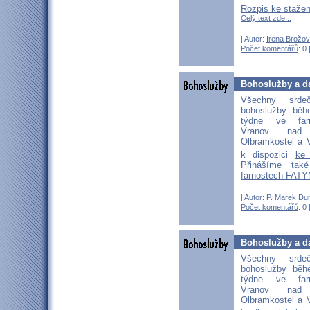
Rozpis ke staže
Celý text zde...
| Autor:
Irena Brožo
Počet komentářů
: 0 
Bohoslužby a da
Všechny srd
bohoslužby běh
týdne ve far
Vranov nad D
Olbramkostel a V
k dispozici
ke
Přinášíme ta
farnostech FATY
| Autor:
P. Marek Du
Počet komentářů
: 0 
Bohoslužby a da
Všechny srd
bohoslužby běh
týdne ve far
Vranov nad D
Olbramkostel a V