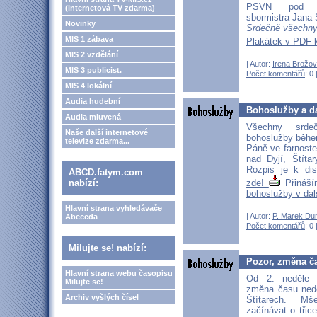
PSVN pod v
(internetová TV zdarma)
sbormistra Jana
Novinky
Srdečně všechn
MIS 1 zábava
Plakátek v PDF 
MIS 2 vzdělání
| Autor:
Irena Brožo
MIS 3 publicist.
Počet komentářů
: 0 
MIS 4 lokální
Audia hudební
Bohoslužby a d
Audia mluvená
Všechny srd
Naše další internetové
bohoslužby běhe
televize zdarma...
Páně ve farnost
nad Dyjí, Štíta
Rozpis je k di
ABCD.fatym.com
zde!
Přináš
nabízí:
bohoslužby v da
Hlavní strana vyhledávače
| Autor:
P. Marek Du
Abeceda
Počet komentářů
: 0 
Milujte se! nabízí:
Pozor, změna ča
Hlavní strana webu časopisu
Od 2. neděle 
Milujte se!
změna času ned
Archiv vyšlých čísel
Štítarech. M
začínávat o třice