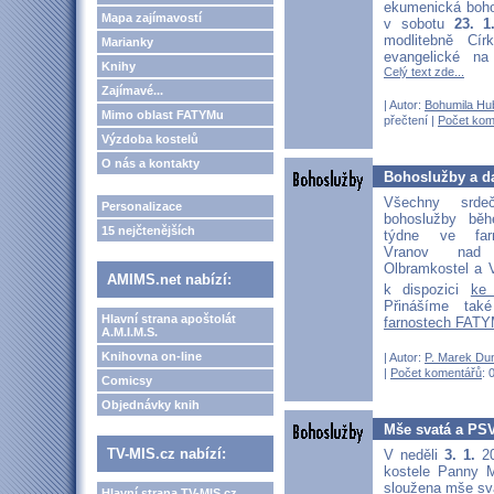
ekumenická boh
Mapa zajímavostí
v sobotu
23. 1
modlitebně Cír
Marianky
evangelické na
Knihy
Celý text zde...
Zajímavé...
| Autor:
Bohumila Hu
Mimo oblast FATYMu
přečtení |
Počet kom
Výzdoba kostelů
O nás a kontakty
Bohoslužby a d
Všechny srd
Personalizace
bohoslužby bě
15 nejčtenějších
týdne ve far
Vranov nad D
Olbramkostel a V
AMIMS.net nabízí:
k dispozici
ke
Přinášíme ta
Hlavní strana apoštolát
farnostech FATY
A.M.I.M.S.
Knihovna on-line
| Autor:
P. Marek Du
|
Počet komentářů
: 
Comicsy
Objednávky knih
Mše svatá a PSV
TV-MIS.cz nabízí:
V neděli
3. 1.
2
kostele Panny 
sloužena mše sva
Hlavní strana TV-MIS.cz