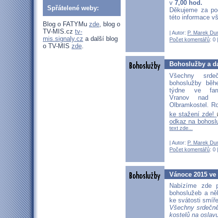
v
7,00 hod.
Spřátelené weby:
Děkujeme za po
této informace v
Blog o FATYMu
zde
, blog o
TV-MIS.cz
tv-
| Autor:
P. Marek Du
mis.signaly.cz
a další blog
Počet komentářů
: 0 
o TV-MIS
zde
.
Bohoslužby a d
Všechny srd
bohoslužby běh
týdne ve far
Vranov nad D
Olbramkostel. Ro
ke stažení zde!
odkaz na bohosl
text zde...
| Autor:
P. Marek Du
Počet komentářů
: 0 
Vánoce 2015 ve
Nabízíme zde p
bohoslužeb a něk
ke svátosti smíře
Všechny srdečn
kostelů na oslav