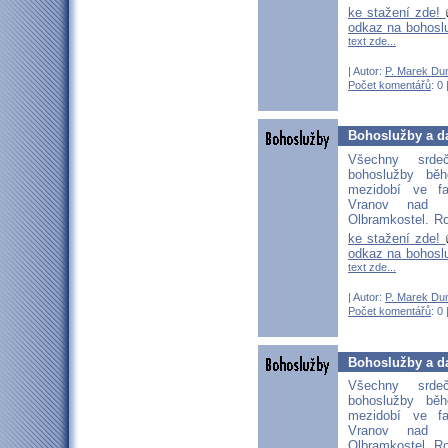
ke stažení zde!
odkaz na bohosl
text zde...
| Autor:
P. Marek Du
Počet komentářů
: 0 
Bohoslužby a da
Všechny srd
bohoslužby bě
mezidobí ve fa
Vranov nad D
Olbramkostel. Ro
ke stažení zde!
odkaz na bohosl
text zde...
| Autor:
P. Marek Du
Počet komentářů
: 0 
Bohoslužby a da
Všechny srd
bohoslužby bě
mezidobí ve fa
Vranov nad D
Olbramkostel. Ro