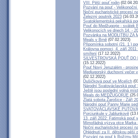
VIII. Pěší pouť rodin
(02.04.20
Pozvání na pouť - Velikonoční 
Noční eucharistické procesí n
Železný poutník 2023
(16.03.2
Svatoklementská pekařská po
Pouť do Medžugorje - svátek Bo
Velikonocích ve dnech 14. - 20
Pozvánka na MODLITBU ZA MÍ
Meals v Brně
(07.02.2023)
Připomínka sobotní (21. 1.) po
Královna pomoci, 4. září 2011:
smíření
(17.12.2022)
SILVESTROVSKÁ POUŤ DO ME
(15.12.2022)
Pouť Nový Jeruzalém - prosin
Medjugorský duchovní večer v 
(02.12.2022)
Dušičková pouť ve Mcelích
(03
Národní Svatováclavská pouť 
Ještě jsou poslední volná míst
Meals do MEDŽUGORJE
(25.
Zlatá sobota Žarošice - Září 2
Národní pouť Panny Marie sed
SVATOVÁCLAVSKÉ PUTOVÁN
Porciunkule v Jablunkově
(13.
13. září 2022: Fatimská pouť v 
Mimořádná výzva otce Marka - 
Noční eucharistické procesí n
Ohlédnutí za II. dětskou pěší 
Pozvání na pouť k Božímu Mil