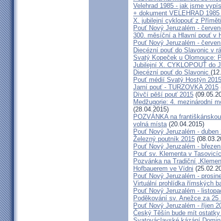
Velehrad 1985 - jak jsme vypís
+ dokument VELEHRAD 1985 (P
X. jubilejní cyklopouť z Přímě
Pouť Nový Jeruzalém - červe
300. měsíční a Hlavní pouť 
Pouť Nový Jeruzalém - červen
Diecézní pouť do Slavonic v 
Svatý Kopeček u Olomouce: P
Jubilejní X. CYKLOPOUŤ do J
Diecézní pouť do Slavonic
(12
Pouť médií Svatý Hostýn 201
Jarní pouť - TURZOVKA 2015
Dívčí pěší pouť 2015
(09.05.2
Medžugorje: 4. mezinárodní mod
(28.04.2015)
POZVÁNKA na františkánskou po
volná místa
(20.04.2015)
Pouť Nový Jeruzalém - duben
Železný poutník 2015
(08.03.2
Pouť Nový Jeruzalém - březen
Pouť sv. Klementa v Tasovicí
Pozvánka na Tradiční „Kleme
Hofbauerem ve Vídni
(25.02.2
Pouť Nový Jeruzalém - prosin
Virtuální prohlídka římských ba
Pouť Nový Jeruzalém - listop
Poděkování sv. Anežce za 25
Pouť Nový Jeruzalém - říjen 2
Český Těšín bude mít ostatky
Svatováclavské kázání Domini