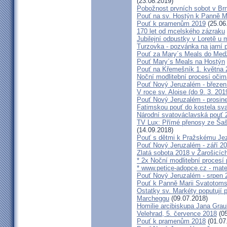
(23.08.2019)
Pobožnost prvních sobot v Brně
Pouť na sv. Hostýn k Panně Ma
Pouť k pramenům 2019
(25.06
170 let od mcelského zázraku
Jubilejní odpustky v Loretě u 
Turzovka - pozvánka na jarní p
Pouť za Mary´s Meals do Med
Pouť Mary´s Meals na Hostýn
Pouť na Křemešník 1. května 
Noční modlitební procesí očim
Pouť Nový Jeruzalém - březen
V roce sv. Aloise (do 9. 3. 201
Pouť Nový Jeruzalém - prosin
Fatimskou pouť do kostela sva
Národní svatováclavská pouť 
TV Lux: Přímé přenosy ze Šaš
(14.09.2018)
Pouť s dětmi k Pražskému Jez
Pouť Nový Jeruzalém - září 2
Zlatá sobota 2018 v Žarošicích 
* 2x Noční modlitební procesí p
* www.petice-adopce.cz - mater
Pouť Nový Jeruzalém - srpen 
Pouť k Panně Marii Svatotoms
Ostatky sv. Markéty poputují
Marcheggu
(09.07.2018)
Homilie arcibiskupa Jana Grau
Velehrad, 5. července 2018
(05
Pouť k pramenům 2018
(01.07