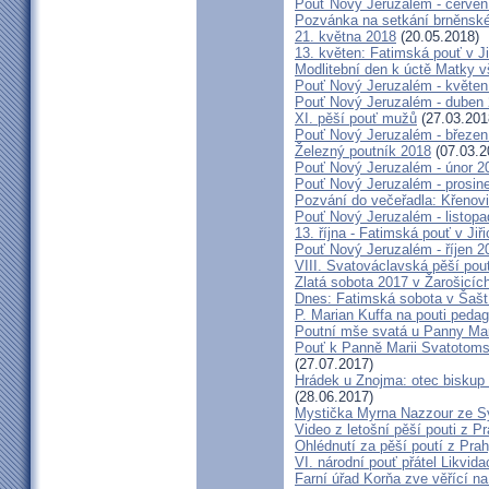
Pouť Nový Jeruzalém - červen
Pozvánka na setkání brněnské
21. května 2018
(20.05.2018)
13. květen: Fatimská pouť v Ji
Modlitební den k úctě Matky v
Pouť Nový Jeruzalém - květen
Pouť Nový Jeruzalém - duben
XI. pěší pouť mužů
(27.03.201
Pouť Nový Jeruzalém - březen
Železný poutník 2018
(07.03.2
Pouť Nový Jeruzalém - únor 2
Pouť Nový Jeruzalém - prosin
Pozvání do večeřadla: Křenovi
Pouť Nový Jeruzalém - listop
13. října - Fatimská pouť v Jiři
Pouť Nový Jeruzalém - říjen 2
VIII. Svatováclavská pěší pou
Zlatá sobota 2017 v Žarošicích 
Dnes: Fatimská sobota v Šašt
P. Marian Kuffa na pouti ped
Poutní mše svatá u Panny Mar
Pouť k Panně Marii Svatotoms
(27.07.2017)
Hrádek u Znojma: otec biskup
(28.06.2017)
Mystička Myrna Nazzour ze S
Video z letošní pěší pouti z P
Ohlédnutí za pěší poutí z Pra
VI. národní pouť přátel Likvida
Farní úřad Korňa zve věřící n