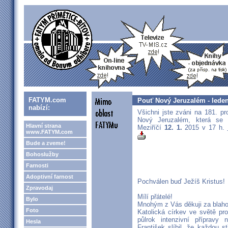
FATYM.com
Pouť Nový Jeruzalém - lede
nabízí:
Všichni jste zváni na 181. p
Nový Jeruzalém, která se
Hlavní strana
Meziříčí
12. 1.
2015 v 17 h.
www.FATYM.com
Bude a zveme!
Bohoslužby
Farnosti
Adoptivní farnost
Pochválen buď Ježíš Kristus!
Zpravodaj
Mílí přátelé!
Bylo
Mnohým z Vás děkuji za blaho
Foto
Katolická církev ve světě pr
půlrok intenzivní přípravy
Hesla
František slíbil, že každou s