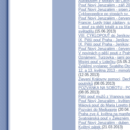
Autobusem z Moravy do Čech
Pouť Nový Jeruzalém - září 2
Pouť Nový Jeruzalém - srpen 
Cykloexpedice po stopách sv. 
Pouť Nový Jeruzalém - červe
Francie: Lurdy trápí záplavy,
I. pouť za oběti totalit a za 
světadílu
(15.06.2013)
VIII. CYKLOPOUŤ do Jeníkov
IX. Pěší pouť Praha - Jeníkov
IX. Pěší pouť Praha - Jeníkov
Pouť Nový Jeruzalém - červen
V novinách o pěší pouti z Pra
Oznámení: Turzovka - jarní po
Misijní pouť v Lidečku
(15.05.
Zvláštní vyslanec Svatého Otc
12. a 13. května 2013 - mimo
(12.05.2013)
Zjevení Královny pomoci, Dech
poutníků
(08.05.2013)
POZVÁNKA NA SOBOTU - P
(08.05.2013)
Pěší pouť mužů z Vranova nad
Pouť Nový Jeruzalém - květen
Májová pouť do Maria Loretto
Pozvání do Medjugorje
(20.04.
Praha zve 4. května na manife
Svatojánská pouť v Železném
Pouť Nový Jeruzalém - duben
Květný pátek
(21.03.2013)