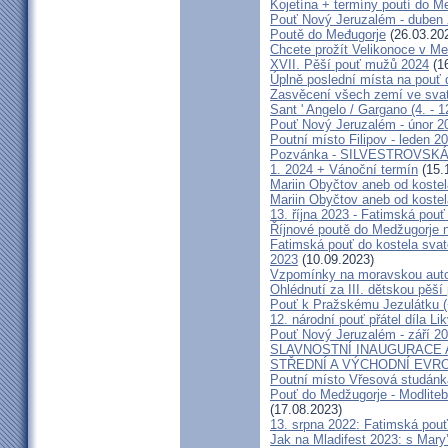
Kojetína + termíny poutí do M
Pouť Nový Jeruzalém - duben
Poutě do Međugorje
(26.03.20
Chcete prožít Velikonoce v M
XVII. Pěší pouť mužů 2024
(16
Úplně poslední místa na po
Zasvěcení všech zemí ve svat
Sant ' Angelo / Gargano (4. - 1
Pouť Nový Jeruzalém - únor 2
Poutní místo Filipov - leden 2
Pozvánka - SILVESTROVSKÁ
1. 2024 + Vánoční termín
(15.
Mariin Obyčtov aneb od kostel
Mariin Obyčtov aneb od kostel
13. října 2023 - Fatimská pouť 
Říjnové poutě do Medžugorje 
Fatimská pouť do kostela svaté
2023
(10.09.2023)
Vzpomínky na moravskou auto
Ohlédnutí za III. dětskou pěší 
Pouť k Pražskému Jezulátku (
12. národní pouť přátel díla Li
Pouť Nový Jeruzalém - září 2
SLAVNOSTNÍ INAUGURACE 
STŘEDNÍ A VÝCHODNÍ EVR
Poutní místo Vřesová studánk
Pouť do Medžugorje - Modliteb
(17.08.2023)
13. srpna 2022: Fatimská pouť 
Jak na Mladifest 2023: s Ma