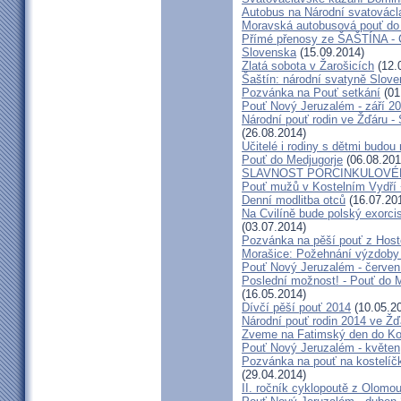
Autobus na Národní svatovácl
Moravská autobusová pouť do
Přímé přenosy ze ŠAŠTÍNA - C
Slovenska
(15.09.2014)
Zlatá sobota v Žarošicích
(12.
Šaštín: národní svatyně Slov
Pozvánka na Pouť setkání
(01
Pouť Nový Jeruzalém - září 2
Národní pouť rodin ve Žďáru -
(26.08.2014)
Učitelé i rodiny s dětmi budo
Pouť do Medjugorje
(06.08.201
SLAVNOST PORCINKULOVÉ
Pouť mužů v Kostelním Vydří 
Denní modlitba otců
(16.07.20
Na Cvilíně bude polský exorci
(03.07.2014)
Pozvánka na pěší pouť z Hos
Morašice: Požehnání výzdoby
Pouť Nový Jeruzalém - červen
Poslední možnost! - Pouť do M
(16.05.2014)
Dívčí pěší pouť 2014
(10.05.2
Národní pouť rodin 2014 ve Ž
Zveme na Fatimský den do Koc
Pouť Nový Jeruzalém - květen
Pozvánka na pouť na kostelíč
(29.04.2014)
II. ročník cyklopoutě z Olomo