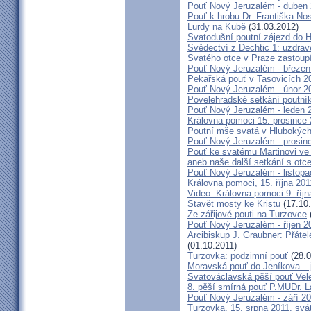
Pouť Nový Jeruzalém - duben
Pouť k hrobu Dr. Františka No
Lurdy na Kubě
(31.03.2012)
Svatodušní poutní zájezd do 
Svědectví z Dechtic 1: uzdrave
Svatého otce v Praze zastoup
Pouť Nový Jeruzalém - březen
Pekařská pouť v Tasovicích 2
Pouť Nový Jeruzalém - únor 2
Povelehradské setkání poutní
Pouť Nový Jeruzalém - leden 
Královna pomoci 15. prosince 
Poutní mše svatá v Hlubokýc
Pouť Nový Jeruzalém - prosin
Pouť ke svatému Martinovi ve 
aneb naše další setkání s ot
Pouť Nový Jeruzalém - listopa
Královna pomoci, 15. října 20
Video: Královna pomoci 9. říjn
Stavět mosty ke Kristu
(17.10.
Ze zářijové pouti na Turzovce
Pouť Nový Jeruzalém - říjen 2
Arcibiskup J. Graubner: Přáte
(01.10.2011)
Turzovka: podzimní pouť
(28.0
Moravská pouť do Jeníkova – j
Svatováclavská pěší pouť Vel
8. pěší smírná pouť P.MUDr. 
Pouť Nový Jeruzalém - září 2
Turzovka, 15. srpna 2011, sv