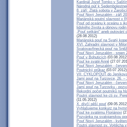
Kardinál Jozef Tomko v Šaští
Národná púť k Sedembolestne
8. září: Zlatá sobota v Žarošic
Pouť Nový Jeruzalém - září 2
Mariánská poutní slavnost v 
Pouť od oceánu k oceánu s i
lidského života a obnovu rodin
„Pouť setkání“ aneb putování 
(28.08.2012)
Mariánská pouť na Svatý kope
XVI. Zahradní slavnost v Milo
Svatovavřinecká pouť na Sně
Pouť Nový Jeruzalém - srpen 
Pouť v Bohuticích
(03.08.2012
Pouť ke svaté Anně
(27.07.20
Pouť Nový Jeruzalém - červe
Poutnický průkaz
(03.07.2012)
VII. CYKLOPOUŤ do Jeníkov
Jarní pouť na Turzovce, 26. –
Pouť Nový Jeruzalém - červen
Jarní pouť na Turzovku - poz
Rekordní počet poutníků na hl
Poutní slavnost ke cti sv. Pe
(11.05.2012)
X. dívčí pěší pouť
(09.05.2012
Vyhlašujeme konkurz na hymn
Pouť ke svatému Floriánovi
(2
Pozvánka na svatojanskou pou
Pouť Nový Jeruzalém - květen
Poutní slavnost sv. Vojtěcha 