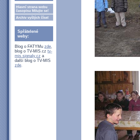
Hlavní strana webu
časopisu Milujte se!
Archiv vyšlých čísel
Spřátelené
weby:
Blog o FATYMu
zde
,
blog o TV-MIS.cz
tv-
mis.signaly.cz
a
další blog o TV-MIS
zde
.