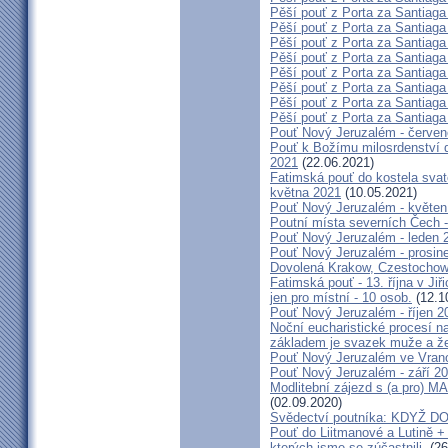
Pěší pouť z Porta za Santiaga
Pěší pouť z Porta za Santiaga
Pěší pouť z Porta za Santiaga
Pěší pouť z Porta za Santiaga
Pěší pouť z Porta za Santiaga
Pěší pouť z Porta za Santiaga
Pěší pouť z Porta za Santiaga
Pěší pouť z Porta za Santiaga
Pouť Nový Jeruzalém - červe
Pouť k Božímu milosrdenství do
2021
(22.06.2021)
Fatimská pouť do kostela svaté
května 2021
(10.05.2021)
Pouť Nový Jeruzalém - květen
Poutní místa severních Čech -
Pouť Nový Jeruzalém - leden 
Pouť Nový Jeruzalém - prosin
Dovolená Krakow, Czestochow
Fatimská pouť - 13. října v Ji
jen pro místní - 10 osob.
(12.1
Pouť Nový Jeruzalém - říjen 2
Noční eucharistické procesí n
základem je svazek muže a ž
Pouť Nový Jeruzalém ve Vran
Pouť Nový Jeruzalém - září 2
Modlitební zájezd s (a pro
(02.09.2020)
Svědectví poutníka: KDYŽ 
Pouť do Liitmanové a Lutině + 
kterých jsme se zúčastnili.
(26