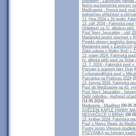
Baslerem - Zasvěcení národa 
Noční eucharistické procesí n
Medžugorje - říjnová pouť mu
jedinečnou příležitost a zbývaj
13. října 2024 v 16 hodin: Fa
13. září 2024 - Fatimská pouť
Ohlédnutí za IV. dětskou pěší
Pouť Nový Jeruzalém - září 2
Mariánská poutní slavnost v R
Projekt obnovy poutního domu
Mariánská pouť v Žarošicích
(
Zlatá sobota u Matky Boží v Ž
13. srpen 2024: Fatimská pouť 
IV. dětská pěší pouť ze Štítar
13. 7. 2024 - Fatimská pouť v J
Pozvání k prameni řeky Dyje
(
Cyrilometodějská pouť v Mikul
Pozvánka na Prašivou 2024
(2
13. června 2024: Fatimská pouť
Pouť do Medžugorje na 43. výro
Pouť Nový Jeruzalém - červen
Další nabídka - možnost účast
(14.05.2024)
Međugorje - Mladifest
(09.05.2
SVĚCENÍ KAPLE PANNY MAR
NESVAČILCE U BRNA!
(08.05
13. květen 2024: Fatimská pouť
Pouť s Marys Meals do Medžug
Poutní místo Vřesová studánk
POZVÁNKA na žehnání kapličk