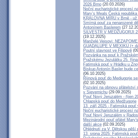
2026 Brno
(20.03.2026)
Noční eucharistické procesí n
Mary’s Meals Česká republika
KRÁLOVNA MÍRU v Brně - už 
Smírná pouť za nenarozené dě
Antonínem Baslerem
(27.12.2
SILVESTR V MEDŽUGORJI 28. 1
(19.12.2025)
Manželé Veisovi: NEZAPO
GUADALUPE V MEXIKU (+ dal
Poutní slavnost ve Filipově
(09
Pozvánka na pouť k Pražském
Pražskému Jezulátku 25. říjn
Fatimská pouť v Hrádku u Znoj
Biskup Antonín Basler bude ce
(06.10.2025)
Říjnová pouť do Medjugorje se
(02.10.2025)
Pozvání na obnovu přátelství 
v Sievernichu
(29.09.2025)
Pouť Nový Jeruzalém - říjen 2
Chlapská pouť do Medžugorje
13. září 2025 - Fatimská pouť
Noční eucharistické procesí n
Pouť Nový Jeruzalém v Radost
Mezinárodní pouť přátel Mary'
další akce
(02.09.2025)
Ohlédnutí za V. Dětskou pěší 
13. srpna 2025: Fatimská pou