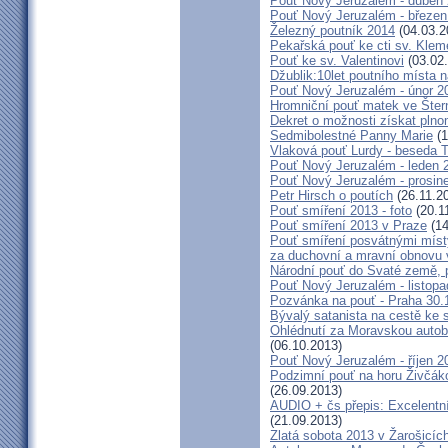
Pouť Nový Jeruzalém - duben
Pouť Nový Jeruzalém - březen
Železný poutník 2014
(04.03.2
Pekařská pouť ke cti sv. Kle
Pouť ke sv. Valentinovi
(03.02
Džublik:10let poutního místa n
Pouť Nový Jeruzalém - únor 2
Hromniční pouť matek ve Šter
Dekret o možnosti získat plno
Sedmibolestné Panny Marie
(1
Vlaková pouť Lurdy - beseda 
Pouť Nový Jeruzalém - leden 
Pouť Nový Jeruzalém - prosin
Petr Hirsch o poutích
(26.11.2
Pouť smíření 2013 - foto
(20.1
Pouť smíření 2013 v Praze
(14
Pouť smíření posvátnými míst
za duchovní a mravní obnovu 
Národní pouť do Svaté země, p
Pouť Nový Jeruzalém - listop
Pozvánka na pouť - Praha 30.
Bývalý satanista na cestě ke 
Ohlédnutí za Moravskou autobu
(06.10.2013)
Pouť Nový Jeruzalém - říjen 2
Podzimní pouť na horu Živčáko
(26.09.2013)
AUDIO + čs přepis: Excelentní
(21.09.2013)
Zlatá sobota 2013 v Žarošicíc