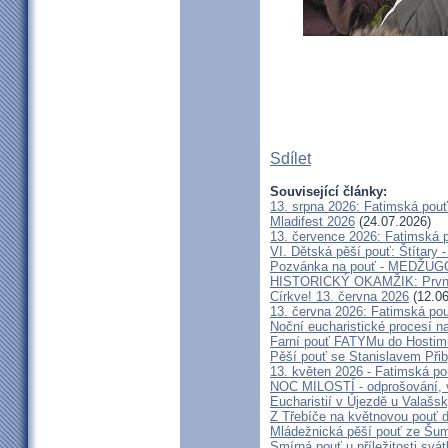
Sdílet
Související články:
13. srpna 2026: Fatimská pou
Mladifest 2026
(24.07.2026)
13. července 2026: Fatimská 
VI. Dětská pěší pouť: Štítary 
Pozvánka na pouť - MEDŽUGOR
HISTORICKÝ OKAMŽIK: První c
Církve! 13. června 2026
(12.06
13. června 2026: Fatimská po
Noční eucharistické procesí n
Farní pouť FATYMu do Hostim
Pěší pouť se Stanislavem Při
13. květen 2026 - Fatimská p
NOC MILOSTÍ - odprošování, v
Eucharistií v Újezdě u Valašs
Z Třebíče na květnovou pouť 
Mládežnická pěší pouť ze Šu
Smírná pouť u příležitosti svá