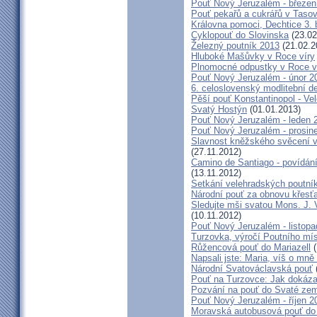
Pouť Nový Jeruzalém - březen
Pouť pekařů a cukrářů v Taso
Královna pomoci, Dechtice 3.
Cyklopouť do Slovinska
(23.02
Železný poutník 2013
(21.02.2
Hluboké Mašůvky v Roce víry
Plnomocné odpustky v Roce ví
Pouť Nový Jeruzalém - únor 2
6. celoslovenský modlitební d
Pěší pouť Konstantinopol - Ve
Svatý Hostýn
(01.01.2013)
Pouť Nový Jeruzalém - leden 
Pouť Nový Jeruzalém - prosin
Slavnost kněžského svěcení v 
(27.11.2012)
Camino de Santiago - povídání
(13.11.2012)
Setkání velehradských poutní
Národní pouť za obnovu křesť
Sledujte mši svatou Mons. J. 
(10.11.2012)
Pouť Nový Jeruzalém - listop
Turzovka, výročí Poutního mí
Růžencová pouť do Mariazell
(
Napsali jste: Maria, víš o mn
Národní Svatováclavská pouť
Pouť na Turzovce: Jak dokázat
Pozvání na pouť do Svaté ze
Pouť Nový Jeruzalém - říjen 2
Moravská autobusová pouť do