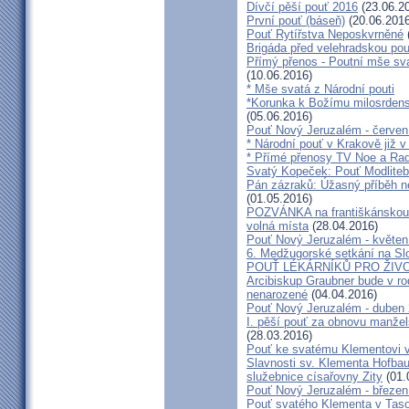
Dívčí pěší pouť 2016
(23.06.2
První pouť (báseň)
(20.06.2016
Pouť Rytířstva Neposkvrněné
Brigáda před velehradskou pou
Přímý přenos - Poutní mše sva
(10.06.2016)
* Mše svatá z Národní pouti
*Korunka k Božímu milosrdenst
(05.06.2016)
Pouť Nový Jeruzalém - červen
* Národní pouť v Krakově již v
* Přímé přenosy TV Noe a Rad
Svatý Kopeček: Pouť Modliteb
Pán zázraků: Úžasný příběh n
(01.05.2016)
POZVÁNKA na františkánskou po
volná místa
(28.04.2016)
Pouť Nový Jeruzalém - květen
6. Medžugorské setkání na Sl
POUŤ LÉKÁRNÍKŮ PRO ŽIVO
Arcibiskup Graubner bude v rod
nenarozené
(04.04.2016)
Pouť Nový Jeruzalém - duben
I. pěší pouť za obnovu manžels
(28.03.2016)
Pouť ke svatému Klementovi v
Slavnosti sv. Klementa Hofbau
služebnice císařovny Zity
(01.
Pouť Nový Jeruzalém - březen
Pouť svatého Klementa v Taso