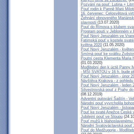
Pozvání na pouť: Lutina + Lit
Pouť rodin k Panně Marii Milot
16. červenec: Celosvětová virt
Žehnání obnoveného Mariánské
slavnosti
(13.07.2020)
Pouť do Římova s klubem sva
Program poutí v Jeblonném v 
Pouť Nový Jeruzalém ve Vran
Fatimská pouť v kostele svaté 
května 2020
(11.05.2020)
Pouť Nový Jeruzalém - květen
Smírná pouť ke svátku Zvěsto
Poutní cesta Klementa Maria 
(01.03.2020)
Modlitební den k úctě Panny M
- MŠI SVATOU v 16 h. bude p
Pouť Nový Jeruzalém - únor 2
Návštěva Krakova - z pohledu
Pouť Nový Jeruzalém - leden 
Silvestrovská pouť z Prahy do
(08.12.2019)
Adventní putování Šaštín - Ve
Národní pouť vyvrcholila boho
Pouť Nový Jeruzalém - listop
Pouť ke svaté Anežce České 
Jubilejní pouť ve Sloupu
(24.10
Pouť mužů k blahoslavenému
Národní Svatováclavská pouť
Pouť do Medžugorje - Modliteb