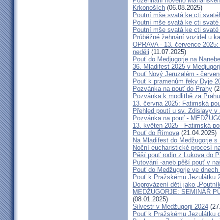
Požehnání nového Mariánského 
Krkonoších
(06.08.2025)
Poutní mše svatá ke cti svaté
Poutní mše svatá ke cti svat
Poutní mše svatá ke cti svat
Průběžné žehnání vozidel u ka
OPRAVA - 13. července 2025: 
neděli
(11.07.2025)
Pouť do Medjugorje na Nanebe
36. Mladifest 2025 v Medjugorj
Pouť Nový Jeruzalém - červe
Pouť k pramenům řeky Dyje 2
Pozvánka na pouť do Prahy
(2
Pozvánka k modlitbě za Prahu
13. června 2025: Fatimská po
Přehled poutí u sv. Zdislavy v
Pozvánka na pouť - MEDŽUGOR
13. květen 2025 - Fatimská p
Pouť do Římova
(21.04.2025)
Na Mladifest do Medžugorje s
Noční eucharistické procesí n
Pěší pouť rodin z Lukova do P
Putování -aneb pěší pouť v na
Pouť do Medžugorje ve dnech 2
Pouť k Pražskému Jezulátku 
Doprovázení dětí jako „Poutní
MEDŽUGORJE: SEMINÁŘ PŮST
(08.01.2025)
Silvestr v Medžugorji 2024
(27
Pouť k Pražskému Jezulátku d