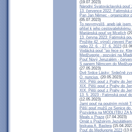
(19.07.2023)
Národní Svatováclavská pouť
13. července 2022: Fatimská po
Pan Jan Němec - organizátor po
(05.07.2023)
To nevymyslíš, aneb jak jsem 
přišel k jeho cestovatelskému
Mariánská pouť ve Mcelích
(29
13. června 2023: Fatimská pouť
Prožijte 42. výročí zjevení Pa
nebo 22. 6. - 27. 6. 2023
(11.0
Vodácká pouť "po řece sv. Kl
Medžugorje - pozvání na Mladi
Pouť Nový Jeruzalém - červen
S panem Němcem do Medžugorj
(27.05.2023)
Dvě Srdce Lásky: Srdečně zve
O. nuncius.
(20.05.2023)
XIX. Pěší pouť z Prahy do Jen
XIX. Pěší pouť z Prahy do Jen
XIX. Pěší pouť z Prahy do Jen
13. 5. 2023 - Fatimská pouť do
(12.05.2023)
Jarní pouť na poutním místě 
Pěší pouť mužů ze Senice do 
Pozvánka na MODLITBU ZA MÍ
Meals v Praze
(17.04.2023)
Ornát s Pražským Jezulátkem 
biskupa A. Baslera
(15.04.202
Pouť do Medjugorje 2023
(13.0