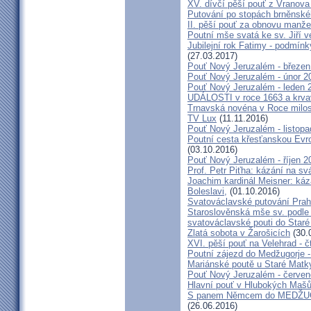
XV. dívčí pěší pouť z Vranova
Putování po stopách brněnské
II. pěší pouť za obnovu manžel
Poutní mše svatá ke sv. Jiří v
Jubilejní rok Fatimy - podmín
(27.03.2017)
Pouť Nový Jeruzalém - březen
Pouť Nový Jeruzalém - únor 2
Pouť Nový Jeruzalém - leden 
UDÁLOSTI v roce 1663 a krva
Trnavská novéna v Roce milosr
TV Lux
(11.11.2016)
Pouť Nový Jeruzalém - listop
Poutní cesta křesťanskou Evro
(03.10.2016)
Pouť Nový Jeruzalém - říjen 2
Prof. Petr Piťha: kázání na s
Joachim kardinál Meisner: káz
Boleslavi,
(01.10.2016)
Svatováclavské putování Praho
Staroslověnská mše sv. podle t
svatováclavské pouti do Staré
Zlatá sobota v Žarošicích
(30.
XVI. pěší pouť na Velehrad - č
Poutní zájezd do Medžugorje -
Mariánské poutě u Staré Matk
Pouť Nový Jeruzalém - červe
Hlavní pouť v Hlubokých Maš
S panem Němcem do MEDŽUG
(26.06.2016)