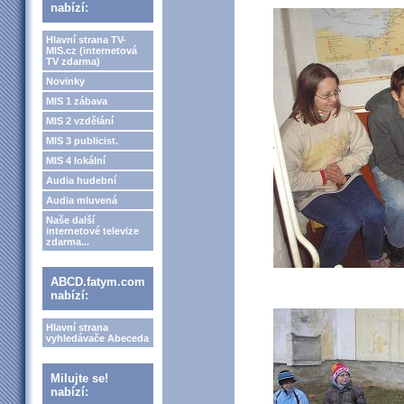
nabízí:
Hlavní strana TV-
MIS.cz (internetová
TV zdarma)
Novinky
MIS 1 zábava
MIS 2 vzdělání
MIS 3 publicist.
MIS 4 lokální
Audia hudební
Audia mluvená
Naše další
internetové televize
zdarma...
ABCD.fatym.com
nabízí:
Hlavní strana
vyhledávače Abeceda
Milujte se!
nabízí: