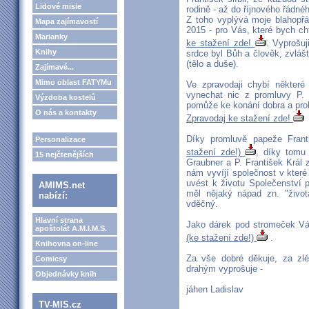
Lidové misie
rodině - až do říjnového řádn
Z toho vyplývá moje blahopřá
Mapa zajímavostí
2015 - pro Vás, které bych ch
Marianky
ke stažení zde!
. Vyprošuj
Knihy
srdce byl Bůh a člověk, zvlášt
(tělo a duše).
Zajímavé...
Mimo oblast FATYMu
Ve zpravodaji chybí některé 
vynechat nic z promluvy P
Výzdoba kostelů
pomůže ke konání dobra a proh
O nás a kontakty
Zpravodaj ke stažení zde!
Díky promluvě papeže Frant
Personalizace
stažení zde!)
, díky tomu 
15 nejčtenějších
Graubner a P. František Král 
nám vyvíjí společnost v které
uvést k životu Společenství
AMIMS.net
měl nějaký nápad zn. "život
nabízí:
vděčný.
Hlavní strana
Jako dárek pod stromeček Vá
apoštolát A.M.I.M.S.
(ke stažení zde!)
.
Knihovna on-line
Za vše dobré děkuje, za zl
Comicsy
drahým vyprošuje -
Objednávky knih
jáhen Ladislav
TV-MIS.cz