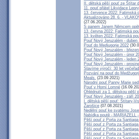
II. dětská pěší pouť ze Štítar
11. pouť přátel Likvidace Lepry
13. července 2022: Fatimská po
Aktualizováno 28. 6. - VL
(27.06.2022)
S panem Janem Němcem opět 
13. června 2022: Fatimská pouť
13. květen 2022: Fatimská pouť
Pouť Nový Jeruzalém - duben
Pouť do Medjugorje 2022
(30.0
Pouť Nový Jeruzalém - březen
Pouť Nový Jeruzalém - únor 2
Pouť Nový Jeruzalém - leden 
Pouť Nový Jeruzalém - prosin
Slavíme výročí: 30 let večeřad
Pozvání na pouť do Medžugorje
Meals.
(23.09.2021)
Národní pouť Panny Marie sed
Pouť v Horní Lomné
(16.09.20
Ohlédnutí za 1. dětskou pěší p
Pouť Nový Jeruzalém - září 2
I. dětská pěší pouť: Štítary-V
Žarošice
(07.08.2021)
Nedělní pouť ke svatému Jose
Nabídka poutě - MARIAZELL -
Pěší pouť z Porta za Santiaga
Pěší pouť z Porta za Santiaga
Pěší pouť z Porta za Santiaga
Pěší pouť z Porta za Santiaga
Pěší pouť z Porta za Santiaga