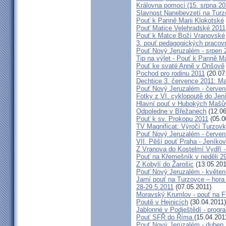
Královna pomoci (15. srpna 2
Slavnost Nanebevzetí na Tur
Pouť k Panně Marii Klokotské
Pouť Matice Velehradské 2011
Pouť k Matce Boží Vranovské
3. pouť pedagogických praco
Pouť Nový Jeruzalém - srpen 
Tip na výlet - Pouť k Panně M
Pouť ke svaté Anně v Onšově
Pochod pro rodinu 2011
(20.07
Dechtice 3. července 2011: Ma
Pouť Nový Jeruzalém - červen
Fotky z VI. cyklopoutě do Jen
Hlavní pouť v Hubokých Mašův
Odpoledne v Břežanech
(12.06
Pouť k sv. Prokopu 2011
(05.0
TV Magnificat: Výročí Turzov
Pouť Nový Jeruzalém - červen
VII. Pěší pouť Praha - Jeníkov 
Z Vranova do Kostelmí Vydří -
Pouť na Křemešník v neděli 2
Z Kobylí do Žarošic
(13.05.201
Pouť Nový Jeruzalém - květen
Jarní pouť na Turzovce – hora
28-29.5.2011
(07.05.2011)
Moravský Krumlov - pouť na F
Poutě v Hejnicích
(30.04.2011)
Jablonné v Podještědí - progr
Pouť SFŘ do Říma
(15.04.201
Pouť Nový Jeruzalém - duben