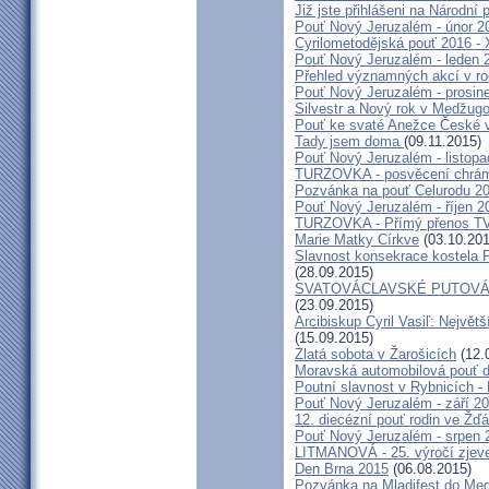
Již jste přihlášeni na Národní
Pouť Nový Jeruzalém - únor 2
Cyrilometodějská pouť 2016 -
Pouť Nový Jeruzalém - leden 
Přehled významných akcí v r
Pouť Nový Jeruzalém - prosin
Silvestr a Nový rok v Medžugo
Pouť ke svaté Anežce České 
Tady jsem doma
(09.11.2015)
Pouť Nový Jeruzalém - listop
TURZOVKA - posvěcení chrám
Pozvánka na pouť Celurodu 2
Pouť Nový Jeruzalém - říjen 2
TURZOVKA - Přímý přenos TV
Marie Matky Církve
(03.10.201
Slavnost konsekrace kostela 
(28.09.2015)
SVATOVÁCLAVSKÉ PUTOVÁN
(23.09.2015)
Arcibiskup Cyril Vasiľ: Největš
(15.09.2015)
Zlatá sobota v Žarošicích
(12.
Moravská automobilová pouť 
Poutní slavnost v Rybnicích -
Pouť Nový Jeruzalém - září 2
12. diecézní pouť rodin ve Ž
Pouť Nový Jeruzalém - srpen 
LITMANOVÁ - 25. výročí zjeve
Den Brna 2015
(06.08.2015)
Pozvánka na Mladifest do Medž