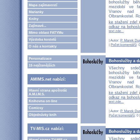
bohoslužby bě
Mapa zajímavostí
mezidobí ve fa
Vranov nad D
Marianky
Olbramkostel. Ro
Knihy
ke stažení zde!
Zajímavé...
odkaz na bohosl
text zde...
Mimo oblast FATYMu
Výzdoba kostelů
| Autor:
P. Marek Du
|
Počet komentářů
: 
O nás a kontakty
Personalizace
Bohoslužby a da
15 nejčtenějších
Všechny srd
bohoslužby bě
mezidobí ve fa
AMIMS.net nabízí:
Vranov nad D
Olbramkostel. Ro
Hlavní strana apoštolát
ke stažení zde!
A.M.I.M.S.
odkaz na bohosl
Knihovna on-line
text zde...
Comicsy
| Autor:
P. Marek Du
Objednávky knih
Počet komentářů
: 0 
TV-MIS.cz nabízí:
Bohoslužby a da
Všechny srd
Hlavní strana TV-MIS.cz