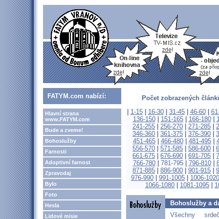
FATYM.com nabízí:
Počet zobrazených článků
|
1-15
|
16-30
|
31-45
|
46-60
|
61
Hlavní strana
136-150
|
151-165
|
166-180
|
www.FATYM.com
241-255
|
256-270
|
271-285
|
Bude a zveme!
346-360
|
361-375
|
376-390
|
451-465
|
466-480
|
481-495
|
Bohoslužby
556-570
|
571-585
|
586-600
|
Farnosti
661-675
|
676-690
|
691-705
|
Adoptivní farnost
766-780
|
781-795
|
796-810
|
871-885
|
886-900
|
901-915
|
Zpravodaj
976-990
|
991-1005
|
1006-102
Bylo
1066-1080
|
1081-1095
|
1
Foto
Bohoslužby a da
Hesla
Všechny srd
Lidové misie