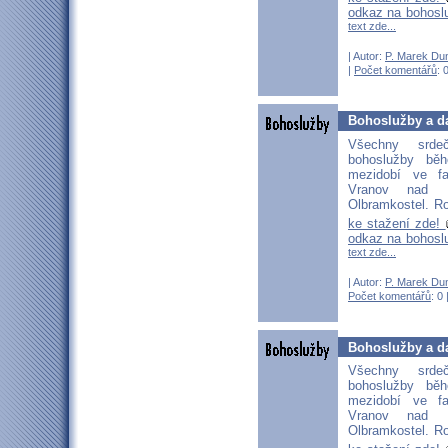
odkaz na bohosl
text zde...
| Autor:
P. Marek Du
|
Počet komentářů
: 
Bohoslužby a da
Všechny srd
bohoslužby bě
mezidobí ve fa
Vranov nad D
Olbramkostel. Ro
ke stažení zde!
odkaz na bohosl
text zde...
| Autor:
P. Marek Du
Počet komentářů
: 0 
Bohoslužby a da
Všechny srd
bohoslužby bě
mezidobí ve fa
Vranov nad D
Olbramkostel. Ro