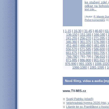
ke stažení zde!
odkaz na bohosl
text zde...
| Autor:
P. Marek Du
Počet komentářů
: 0 
|
1-15
|
16-30
|
31-45
|
46-60
|
61
136-150
|
151-165
|
166-180
|
241-255
|
256-270
|
271-285
|
346-360
|
361-375
|
376-390
|
451-465
|
466-480
|
481-495
|
556-570
|
571-585
|
586-600
|
661-675
|
676-690
|
691-705
|
766-780
|
781-795
|
796-810
|
871-885
|
886-900
|
901-915
|
976-990
|
991-1005
|
1006-102
1066-1080
|
1081-1095
|
1
Nové filmy, videa a audia (mp
www.TV-MIS.cz
::
Svatý Patriku (píseň)
::
Velehradská hymna 2026 (Hej, v
::
Litanie ke sv. Františkovi z Assisi