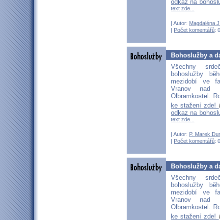
odkaz na bohosl
text zde...
| Autor:
Magdaléna J
|
Počet komentářů
: 
Bohoslužby a da
Všechny srd
bohoslužby bě
mezidobí ve fa
Vranov nad D
Olbramkostel. Ro
ke stažení zde!
odkaz na bohosl
text zde...
| Autor:
P. Marek Du
|
Počet komentářů
: 
Bohoslužby a da
Všechny srd
bohoslužby bě
mezidobí ve fa
Vranov nad D
Olbramkostel. Ro
ke stažení zde!