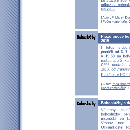
ke stažení zde!
odkaz na bohosl
text zde...
| Autor:
P. Marek Du
|
Počet komentářů
: 
Prázdninové bo
2015
I letos srde
pondělí
od 6. 7.
v 19:30
na boho
restaurace Štika.
Pěší poutníci 
18:30 od vranovs
Plakátek v PDF 
| Autor:
Irena Brožo
Počet komentářů
: 0 
Bohoslužby a da
Všechny srd
bohoslužby bě
mezidobí ve fa
Vranov nad D
Olbramkostel. Ro