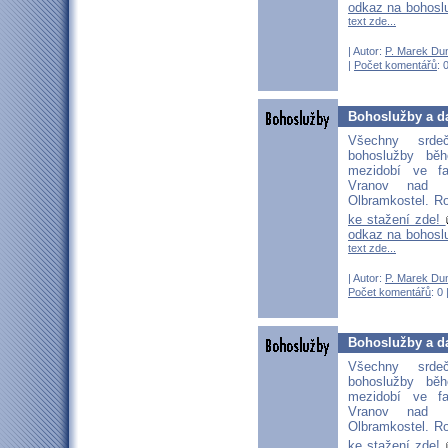
odkaz na bohosl
text zde...
| Autor:
P. Marek Du
|
Počet komentářů
: 
Bohoslužby a da
Všechny srd
bohoslužby bě
mezidobí ve fa
Vranov nad D
Olbramkostel. Ro
ke stažení zde!
odkaz na bohosl
text zde...
| Autor:
P. Marek Du
Počet komentářů
: 0 
Bohoslužby a da
Všechny srd
bohoslužby bě
mezidobí ve fa
Vranov nad D
Olbramkostel. Ro
ke stažení zde!