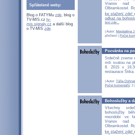
Vranov nad D
Spřátelené weby:
Olbramkostel. Ro
ke stažení zde!
Blog o FATYMu
zde
, blog o
odkaz na bohosl
TV-MIS.cz
tv-
text zde...
mis.signaly.cz
a další blog
o TV-MIS
zde
.
| Autor:
Magdaléna J
přečtení |
Počet kom
Pozvánka na pos
Srdečně zveme n
mši svatou na pl
8. 2015 v 19,3
restaurace Štika
| Autor:
Táňa Dohnal
Počet komentářů
: 2 
Bohoslužby a da
Všechny srd
bohoslužby bě
mezidobí ve fa
Vranov nad D
Olbramkostel. Ro
ke stažení zde!