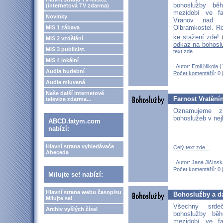
bohoslužby b
(internetová TV zdarma)
mezidobí ve fa
Novinky
Vranov nad D
Olbramkostel. Ro
MIS 1 zábava
ke stažení zde!
MIS 2 vzdělání
odkaz na bohosl
MIS 3 publicist.
text zde...
MIS 4 lokální
| Autor:
Emil Nikola
| 
Audia hudební
Počet komentářů
: 0 
Audia mluvená
Naše další internetové
Farnost Vratění
televize zdarma...
Oznamujeme z
bohoslužeb v nej
ABCD.fatym.com
nabízí:
Hlavní strana vyhledávače
Celý text zde...
Abeceda
| Autor:
Jana Jičínsk
Počet komentářů
: 0 
Milujte se! nabízí:
Hlavní strana webu časopisu
Bohoslužby a da
Milujte se!
Všechny srd
Archiv vyšlých čísel
bohoslužby bě
mezidobí ve fa