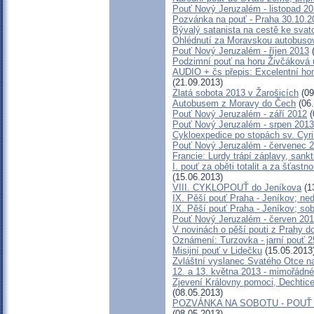
Pouť Nový Jeruzalém - listopad 2
Pozvánka na pouť - Praha 30.10.2
Bývalý satanista na cestě ke svat
Ohlédnutí za Moravskou autobusovo
Pouť Nový Jeruzalém - říjen 2013
(
Podzimní pouť na horu Živčáková u
AUDIO + čs přepis: Excelentní hom
(21.09.2013)
Zlatá sobota 2013 v Žarošicích
(09
Autobusem z Moravy do Čech
(06.
Pouť Nový Jeruzalém - září 2012
(
Pouť Nový Jeruzalém - srpen 2013
Cykloexpedice po stopách sv. Cyri
Pouť Nový Jeruzalém - červenec 
Francie: Lurdy trápí záplavy, san
I. pouť za oběti totalit a za šťas
(15.06.2013)
VIII. CYKLOPOUŤ do Jeníkova
(1
IX. Pěší pouť Praha - Jeníkov; ne
IX. Pěší pouť Praha - Jeníkov; so
Pouť Nový Jeruzalém - červen 20
V novinách o pěší pouti z Prahy d
Oznámení: Turzovka - jarní pouť 2
Misijní pouť v Lidečku
(15.05.2013
Zvláštní vyslanec Svatého Otce na
12. a 13. května 2013 - mimořádn
Zjevení Královny pomoci, Dechtice
(08.05.2013)
POZVÁNKA NA SOBOTU - POUŤ
(08.05.2013)