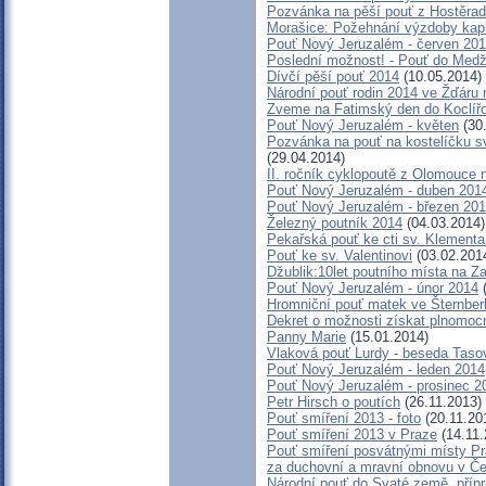
Pozvánka na pěší pouť z Hostěra
Morašice: Požehnání výzdoby kap
Pouť Nový Jeruzalém - červen 20
Poslední možnost! - Pouť do Medžu
Dívčí pěší pouť 2014
(10.05.2014)
Národní pouť rodin 2014 ve Žďáru
Zveme na Fatimský den do Koclířo
Pouť Nový Jeruzalém - květen
(30
Pozvánka na pouť na kostelíčku s
(29.04.2014)
II. ročník cyklopoutě z Olomouce
Pouť Nový Jeruzalém - duben 201
Pouť Nový Jeruzalém - březen 20
Železný poutník 2014
(04.03.2014)
Pekařská pouť ke cti sv. Klement
Pouť ke sv. Valentinovi
(03.02.201
Džublik:10let poutního místa na Za
Pouť Nový Jeruzalém - únor 2014
(
Hromniční pouť matek ve Šternber
Dekret o možnosti získat plnomoc
Panny Marie
(15.01.2014)
Vlaková pouť Lurdy - beseda Taso
Pouť Nový Jeruzalém - leden 2014
Pouť Nový Jeruzalém - prosinec 2
Petr Hirsch o poutích
(26.11.2013)
Pouť smíření 2013 - foto
(20.11.20
Pouť smíření 2013 v Praze
(14.11.
Pouť smíření posvátnými místy P
za duchovní a mravní obnovu v Če
Národní pouť do Svaté země, příp