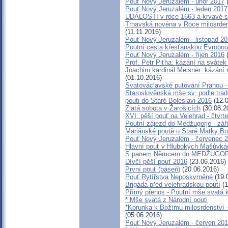
Pouť Nový Jeruzalém - únor 2017
(
Pouť Nový Jeruzalém - leden 2017
UDÁLOSTI v roce 1663 a krvavé s
Trnavská novéna v Roce milosrdens
(11.11.2016)
Pouť Nový Jeruzalém - listopad 2
Poutní cesta křesťanskou Evropou 
Pouť Nový Jeruzalém - říjen 2016
(
Prof. Petr Piťha: kázání na svátek
Joachim kardinál Meisner: kázání 
(01.10.2016)
Svatováclavské putování Prahou - 
Staroslověnská mše sv. podle trad
pouti do Staré Boleslavi 2016
(12.0
Zlatá sobota v Žarošicích
(30.08.2
XVI. pěší pouť na Velehrad - čtvrt
Poutní zájezd do Medžugorje - zář
Mariánské poutě u Staré Matky Bo
Pouť Nový Jeruzalém - červenec 
Hlavní pouť v Hlubokých Mašůvká
S panem Němcem do MEDŽUGORJ
Dívčí pěší pouť 2016
(23.06.2016)
První pouť (báseň)
(20.06.2016)
Pouť Rytířstva Neposkvrněné
(19.
Brigáda před velehradskou poutí
(1
Přímý přenos - Poutní mše svatá 
* Mše svatá z Národní pouti
*Korunka k Božímu milosrdenství -
(05.06.2016)
Pouť Nový Jeruzalém - červen 20