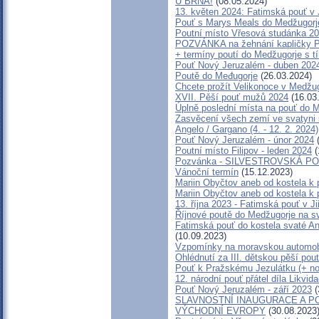
U BRNA!
(08.05.2024)
13. květen 2024: Fatimská pouť v J
Pouť s Marys Meals do Medžugorje
Poutní místo Vřesová studánka 2
POZVÁNKA na žehnání kapličky Pa
+ termíny poutí do Medžugorje s 
Pouť Nový Jeruzalém - duben 202
Poutě do Međugorje
(26.03.2024)
Chcete prožít Velikonoce v Medžu
XVII. Pěší pouť mužů 2024
(16.03
Úplně poslední místa na pouť 
Zasvěcení všech zemí ve svatyni 
Angelo / Gargano (4. - 12. 2. 2024)
Pouť Nový Jeruzalém - únor 2024
(
Poutní místo Filipov - leden 2024
(
Pozvánka - SILVESTROVSKÁ POU
Vánoční termín
(15.12.2023)
Mariin Obyčtov aneb od kostela k 
Mariin Obyčtov aneb od kostela k 
13. října 2023 - Fatimská pouť v Ji
Říjnové poutě do Medžugorje na s
Fatimská pouť do kostela svaté Ann
(10.09.2023)
Vzpomínky na moravskou automobi
Ohlédnutí za III. dětskou pěší pout
Pouť k Pražskému Jezulátku (+ n
12. národní pouť přátel díla Likvid
Pouť Nový Jeruzalém - září 2023
(
SLAVNOSTNÍ INAUGURACE A P
VÝCHODNÍ EVROPY
(30.08.2023