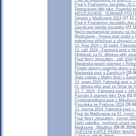
Pouť k Pražskému Jezulátku 25.1
Doprovázení dětí jako „Poutníků na
MEDŽUGORJE: SEMINÁŘ PŮSTU, 
Silvestr v Medžugorji 2024
(27.12.
Pouť k Pražskému Jezulátku dne 2
Zasvěcení národa Jezulátku
(22.11
Noční eucharistické procesí na Sv
Medžugorje - říjnová pouť mužů s
jedinečnou příležitost a zbývající 
13. října 2024 v 16 hodin: Fatims
13. září 2024 - Fatimská pouť v H
Ohlédnutí za IV. dětskou pěší pou
Pouť Nový Jeruzalém - září 2024
(
Mariánská poutní slavnost v Rybni
Projekt obnovy poutního domu v Ž
Mariánská pouť v Žarošicích
(25.0
Zlatá sobota u Matky Boží v Žaroš
13. srpen 2024: Fatimská pouť v Ji
IV. dětská pěší pouť ze Štítar do 
13. 7. 2024 - Fatimská pouť v Jiřic
Pozvání k prameni řeky Dyje
(01.0
Cyrilometodějská pouť v Mikulčicí
Pozvánka na Prašivou 2024
(20.06
13. června 2024: Fatimská pouť v J
Pouť do Medžugorje na 43. výročí z
Pouť Nový Jeruzalém - červen 20
Další nabídka - možnost účasti na
Međugorje - Mladifest
(09.05.2024)
SVĚCENÍ KAPLE PANNY MARIE 