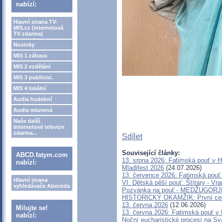
nabízí:
Hlavní strana TV-
MIS.cz (internetová
TV zdarma)
Novinky
MIS 1 zábava
MIS 2 vzdělání
MIS 3 publicist.
MIS 4 lokální
Audia hudební
Audia mluvená
Naše další
internetové televize
zdarma...
Sdílet
Související články:
ABCD.fatym.com
13. srpna 2026: Fatimská pouť v 
nabízí:
Mladifest 2026
(24.07.2026)
13. července 2026: Fatimská pouť
Hlavní strana
VI. Dětská pěší pouť: Štítary - Vr
vyhledávače Abeceda
Pozvánka na pouť - MEDŽUGORJE -
HISTORICKÝ OKAMŽIK: První celos
13. června 2026
(12.06.2026)
Milujte se!
13. června 2026: Fatimská pouť v
nabízí:
Noční eucharistické procesí na Sv