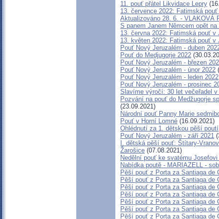
11. pouť přátel Likvidace Lepry
(16
13. července 2022: Fatimská pouť v
Aktualizováno 28. 6. - VLAKOV
S panem Janem Němcem opět na 
13. června 2022: Fatimská pouť v J
13. květen 2022: Fatimská pouť v J
Pouť Nový Jeruzalém - duben 202
Pouť do Medjugorje 2022
(30.03.20
Pouť Nový Jeruzalém - březen 20
Pouť Nový Jeruzalém - únor 2022
(
Pouť Nový Jeruzalém - leden 2022
Pouť Nový Jeruzalém - prosinec 2
Slavíme výročí: 30 let večeřadel v
Pozvání na pouť do Medžugorje spo
(23.09.2021)
Národní pouť Panny Marie sedmibo
Pouť v Horní Lomné
(16.09.2021)
Ohlédnutí za 1. dětskou pěší poutí
Pouť Nový Jeruzalém - září 2021
(
I. dětská pěší pouť: Štítary-Vrano
Žarošice
(07.08.2021)
Nedělní pouť ke svatému Josefov
Nabídka poutě - MARIAZELL - sob
Pěší pouť z Porta za Santiaga de 
Pěší pouť z Porta za Santiaga de 
Pěší pouť z Porta za Santiaga de 
Pěší pouť z Porta za Santiaga de 
Pěší pouť z Porta za Santiaga de 
Pěší pouť z Porta za Santiaga de 
Pěší pouť z Porta za Santiaga de 