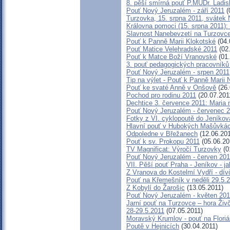
8. pěší smírná pouť P.MUDr. Ladi
Pouť Nový Jeruzalém - září 2011
(
Turzovka, 15. srpna 2011, svátek
Královna pomoci (15. srpna 2011)
Slavnost Nanebevzetí na Turzovc
Pouť k Panně Marii Klokotské
(04.
Pouť Matice Velehradské 2011
(02.
Pouť k Matce Boží Vranovské
(01.
3. pouť pedagogických pracovník
Pouť Nový Jeruzalém - srpen 2011
Tip na výlet - Pouť k Panně Marii
Pouť ke svaté Anně v Onšově
(26.
Pochod pro rodinu 2011
(20.07.201
Dechtice 3. července 2011: Maria 
Pouť Nový Jeruzalém - červenec 
Fotky z VI. cyklopoutě do Jeníkov
Hlavní pouť v Hubokých Mašůvkách
Odpoledne v Břežanech
(12.06.201
Pouť k sv. Prokopu 2011
(05.06.20
TV Magnificat: Výročí Turzovky
(0
Pouť Nový Jeruzalém - červen 201
VII. Pěší pouť Praha - Jeníkov - ja
Z Vranova do Kostelmí Vydří - dív
Pouť na Křemešník v neděli 29.5.
Z Kobylí do Žarošic
(13.05.2011)
Pouť Nový Jeruzalém - květen 201
Jarní pouť na Turzovce – hora Živ
28-29.5.2011
(07.05.2011)
Moravský Krumlov - pouť na Flori
Poutě v Hejnicích
(30.04.2011)