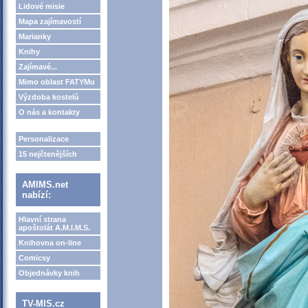
Lidové misie
Mapa zajímavostí
Marianky
Knihy
Zajímavé...
Mimo oblast FATYMu
Výzdoba kostelů
O nás a kontakty
Personalizace
15 nejčtenějších
AMIMS.net
nabízí:
Hlavní strana
apoštolát A.M.I.M.S.
Knihovna on-line
Comicsy
Objednávky knih
TV-MIS.cz