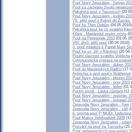
Pouť Nový Jeruzalém - červen 20
Pouť za záchranu životů nenaroze
Pekařská pouť v Tasovicích
(20.05
Pouť Nový Jeruzalém - květen 20
VII. pěší pouť z Kobylí do Žarošic
Pouť ke Třem Dubům
(04.05.2010)
Pekařská pouť ke cti svatého Kle
Křtiny - Mariánské poutní místo
(02
Pouť na Peregrinek 2010
(01.05.20
VIII. dívčí pěší pouť
(30.04.2010)
II. pouť mládeže k Panně Marii St
Pouť ke sv. Jiří v Klentnici
(20.04.
Poutní slavnost svatého Vojtěcha
(
Cykloturistická výprava na svatoj
Pouť Nový Jeruzalém - duben 201
Pouť do Mariánských Radčic
(17.0
Antiochia a jarní pouť v Bratřejově
Pouť Nový Jeruzalém - březen 20
Pouť Nový Jeruzalém - únor 2010
(
Pouť Nový Jeruzalém - leden
(01.0
Poutní písně - Láska zůstává
(12.
Pouť Nový Jeruzalém - prosinec 2
Pouť Nový Jeruzalém - listopad 2
Zpravodaj Nový Jeruzalém - říjen
(
Zpravodaj Nový Jeruzalém - září
(0
6. smírná pouť P. MUDr. Ladislav
Pouť Matice Velehradské 2009
(12
Zpravodaj Nový Jeruzalém - srpen
Pozvání na pouť na Turzovku
(25.
Pouť pedagogických pracovníků 2