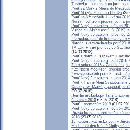
Turzovka - pozvánka na jarní pouť 
Pouť za Mary´s Meals do Medžugo
Pouť Mary´s Meals na Hostýn
(25.
Pouť na Křemešník 1. května 201
Noční modlitební procesí očima po
Pouť Nový Jeruzalém - březen 20
V roce sv. Aloise (do 9. 3. 2019) l
Pouť Nový Jeruzalém - prosinec 2
Fatimskou pouť do kostela svaté A
Národní svatováclavská pouť 2018
TV Lux: Přímé přenosy ze Šaštín
(14.09.2018)
Pouť s dětmi k Pražskému Jezulát
Pouť Nový Jeruzalém - září 2018
(
Zlatá sobota 2018 v Žarošicích již 
* 2x Noční modlitební procesí proti
* www.petice-adopce.cz - materiály
Pouť Nový Jeruzalém - srpen 2018
Pouť k Panně Marii Svatotomské v
Ostatky sv. Markéty poputují po 
(09.07.2018)
Homilie arcibiskupa Jana Graubnera
července 2018
(05.07.2018)
Pouť k pramenům 2018
(01.07.201
Pouť Nový Jeruzalém - červen 20
Pozvánka na setkání brněnského re
2018
(20.05.2018)
13. květen: Fatimská pouť v Jiřicíc
Modlitební den k úctě Matky všech