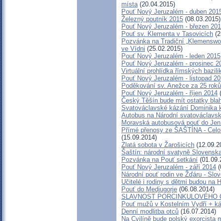
místa
(20.04.2015)
Pouť Nový Jeruzalém - duben 201
Železný poutník 2015
(08.03.2015)
Pouť Nový Jeruzalém - březen 20
Pouť sv. Klementa v Tasovicích
(2
Pozvánka na Tradiční „Klemenswo
ve Vídni
(25.02.2015)
Pouť Nový Jeruzalém - leden 2015
Pouť Nový Jeruzalém - prosinec 2
Virtuální prohlídka římských bazili
Pouť Nový Jeruzalém - listopad 2
Poděkování sv. Anežce za 25 rok
Pouť Nový Jeruzalém - říjen 2014
(
Český Těšín bude mít ostatky bla
Svatováclavské kázání Dominika 
Autobus na Národní svatováclavsk
Moravská autobusová pouť do Jen
Přímé přenosy ze ŠAŠTÍNA - Celo
(15.09.2014)
Zlatá sobota v Žarošicích
(12.09.2
Šaštín: národní svatyně Slovensk
Pozvánka na Pouť setkání
(01.09.
Pouť Nový Jeruzalém - září 2014
(
Národní pouť rodin ve Žďáru - Slo
Učitelé i rodiny s dětmi budou na
Pouť do Medjugorje
(06.08.2014)
SLAVNOST PORCINKULOVÉHO
Pouť mužů v Kostelním Vydří + ká
Denní modlitba otců
(16.07.2014)
Na Cvilíně bude polský exorcista 