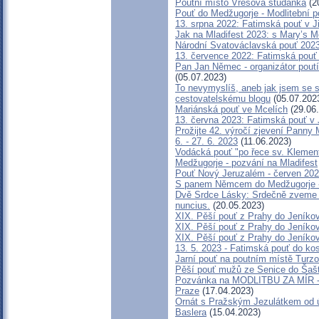
Poutní místo Vřesová studánka
(2
Pouť do Medžugorje - Modlitební p
13. srpna 2022: Fatimská pouť v Ji
Jak na Mladifest 2023: s Mary’s
Národní Svatováclavská pouť 202
13. července 2022: Fatimská pouť v
Pan Jan Němec - organizátor poutí 
(05.07.2023)
To nevymyslíš, aneb jak jsem se s
cestovatelskému blogu
(05.07.202
Mariánská pouť ve Mcelích
(29.06
13. června 2023: Fatimská pouť v J
Prožijte 42. výročí zjevení Panny 
6. - 27. 6. 2023
(11.06.2023)
Vodácká pouť "po řece sv. Klemen
Medžugorje - pozvání na Mladifest
Pouť Nový Jeruzalém - červen 20
S panem Němcem do Medžugorje - 
Dvě Srdce Lásky: Srdečně zveme k
nuncius.
(20.05.2023)
XIX. Pěší pouť z Prahy do Jeníkov
XIX. Pěší pouť z Prahy do Jeníkov
XIX. Pěší pouť z Prahy do Jeníkov
13. 5. 2023 - Fatimská pouť do kos
Jarní pouť na poutním místě Turz
Pěší pouť mužů ze Senice do Šaš
Pozvánka na MODLITBU ZA MÍR - 
Praze
(17.04.2023)
Ornát s Pražským Jezulátkem od ú
Baslera
(15.04.2023)