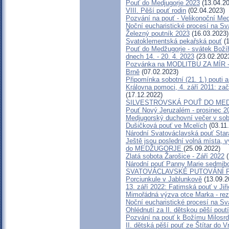
Pouť do Medjugorje 2023
(13.04.20
VIII. Pěší pouť rodin
(02.04.2023)
Pozvání na pouť - Velikonoční Medž
Noční eucharistické procesí na Sv
Železný poutník 2023
(16.03.2023)
Svatoklementská pekařská pouť
(1
Pouť do Medžugorje - svátek Božího
dnech 14. - 20. 4. 2023
(23.02.202
Pozvánka na MODLITBU ZA MÍR - 
Brně
(07.02.2023)
Připomínka sobotní (21. 1.) pouti 
Královna pomoci, 4. září 2011: zač
(17.12.2022)
SILVESTROVSKÁ POUŤ DO MEDŽUG
Pouť Nový Jeruzalém - prosinec 2
Medjugorský duchovní večer v sobo
Dušičková pouť ve Mcelích
(03.11
Národní Svatováclavská pouť Star
Ještě jsou poslední volná místa, v
do MEDŽUGORJE
(25.09.2022)
Zlatá sobota Žarošice - Září 2022
(
Národní pouť Panny Marie sedmibo
SVATOVÁCLAVSKÉ PUTOVÁNÍ 
Porciunkule v Jablunkově
(13.09.2
13. září 2022: Fatimská pouť v Jiři
Mimořádná výzva otce Marka - reze
Noční eucharistické procesí na Sv
Ohlédnutí za II. dětskou pěší poutí
Pozvání na pouť k Božímu Milosrd
II. dětská pěší pouť ze Štítar do 