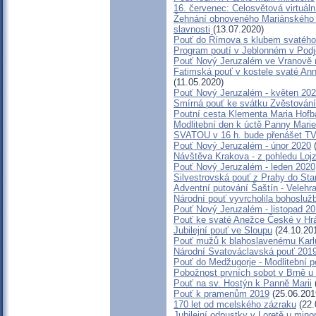
16. červenec: Celosvětová virtuáln
Žehnání obnoveného Mariánského s
slavnosti
(13.07.2020)
Pouť do Římova s klubem svatého
Program poutí v Jeblonném v Podj
Pouť Nový Jeruzalém ve Vranově 
Fatimská pouť v kostele svaté Anny
(11.05.2020)
Pouť Nový Jeruzalém - květen 20
Smírná pouť ke svátku Zvěstován
Poutní cesta Klementa Maria Hofb
Modlitební den k úctě Panny Mari
SVATOU v 16 h. bude přenášet T
Pouť Nový Jeruzalém - únor 2020
(
Návštěva Krakova - z pohledu Loj
Pouť Nový Jeruzalém - leden 2020
Silvestrovská pouť z Prahy do Sta
Adventní putování Šaštín - Velehr
Národní pouť vyvrcholila bohosluž
Pouť Nový Jeruzalém - listopad 2
Pouť ke svaté Anežce České v Hr
Jubilejní pouť ve Sloupu
(24.10.20
Pouť mužů k blahoslavenému Kar
Národní Svatováclavská pouť 201
Pouť do Medžugorje - Modlitební p
Pobožnost prvních sobot v Brně u m
Pouť na sv. Hostýn k Panně Marii
Pouť k pramenům 2019
(25.06.201
170 let od mcelského zázraku
(22.
Jubilejní odpustky v Loretě u minor