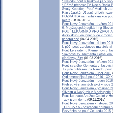
* Národní pouť v Krakově již v sob
* Přímé přenosy TV Noe a Radia P
Svatý Kopeček: Pouť Modliteb za
Pán zázraků: Úžasný příběh nezni
POZVÁNKA na františkánskou pouť d
místa
(28.04.2016)
Pouť Nový Jeruzalém - květen 20
6. Medžugorské setkání na Sloven
POUŤ LÉKÁRNÍKŮ PRO ŽIVOT A
Arcibiskup Graubner bude v rodišti
nenarozené
(04.04.2016)
Pouť Nový Jeruzalém - duben 201
I. pěší pouť za obnovu manželství 
Pouť ke svatému Klementovi v Ta
Slavnosti sv. Klementa Hofbauera 
císařovny Zity
(01.03.2016)
Pouť Nový Jeruzalém - březen 20
Pouť svatého Klementa v Tasovic
Již jste přihlášeni na Národní pou
Pouť Nový Jeruzalém - únor 2016
(
Cyrilometodějská pouť 2016 - XXX
Pouť Nový Jeruzalém - leden 2016
Přehled významných akcí v roce 
Pouť Nový Jeruzalém - prosinec 2
Silvestr a Nový rok v Medžugorje
(
Pouť ke svaté Anežce České v Hr
Tady jsem doma
(09.11.2015)
Pouť Nový Jeruzalém - listopad 2
TURZOVKA - posvěcení chrámu na
Pozvánka na pouť Celurodu 2015
(