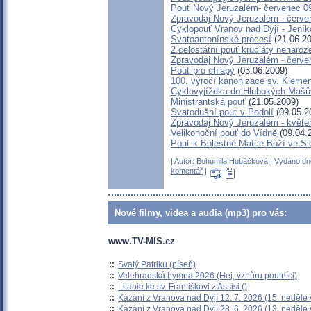
Pouť Nový Jeruzalém- červenec 0
Zpravodaj Nový Jeruzalém - červe
Cyklopouť Vranov nad Dyjí - Jeníko
Svatoantonínské procesí
(21.06.20
2.celostátní pouť kruciáty nenar
Zpravodaj Nový Jeruzalém - červe
Pouť pro chlapy
(03.06.2009)
100. výročí kanonizace sv. Kleme
Cyklovyjíždka do Hlubokých Maš
Ministrantská pouť
(21.05.2009)
Svatodušní pouť v Podolí
(09.05.2
Zpravodaj Nový Jeruzalém - květe
Velikonoční pouť do Vídně
(09.04.
Pouť k Bolestné Matce Boží ve Sl
| Autor:
Bohumila Hubáčková
| Vydáno dne
komentář
|
Nové filmy, videa a audia (mp3) pro vás:
www.TV-MIS.cz
::
Svatý Patriku (píseň)
::
Velehradská hymna 2026 (Hej, vzhůru poutníci)
::
Litanie ke sv. Františkovi z Assisi ()
::
Kázání z Vranova nad Dyjí 12. 7. 2026 (15. neděle 
::
Kázání z Vranova nad Dyjí 28. 6. 2026 (13. neděle 