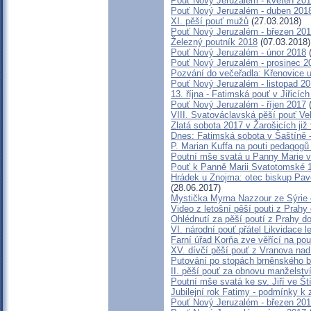
Pouť Nový Jeruzalém - květen 20
Pouť Nový Jeruzalém - duben 201
XI. pěší pouť mužů
(27.03.2018)
Pouť Nový Jeruzalém - březen 20
Železný poutník 2018
(07.03.2018)
Pouť Nový Jeruzalém - únor 2018
(
Pouť Nový Jeruzalém - prosinec 2
Pozvání do večeřadla: Křenovice u
Pouť Nový Jeruzalém - listopad 2
13. října - Fatimská pouť v Jiřicích
Pouť Nový Jeruzalém - říjen 2017
(
VIII. Svatováclavská pěší pouť Ve
Zlatá sobota 2017 v Žarošicích již 
Dnes: Fatimská sobota v Šaštíně 
P. Marian Kuffa na pouti pedagog
Poutní mše svatá u Panny Marie v
Pouť k Panně Marii Svatotomské 
Hrádek u Znojma: otec biskup Pav
(28.06.2017)
Mystička Myrna Nazzour ze Sýrie
Video z letošní pěší pouti z Prahy
Ohlédnutí za pěší poutí z Prahy d
VI. národní pouť přátel Likvidace l
Farní úřad Korňa zve věřící na po
XV. dívčí pěší pouť z Vranova nad
Putování po stopách brněnského b
II. pěší pouť za obnovu manželství
Poutní mše svatá ke sv. Jiří ve Št
Jubilejní rok Fatimy - podmínky k
Pouť Nový Jeruzalém - březen 20