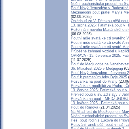
Noční eucharistické procesí na Sv
Pouť Nový Jeruzalém v Radostíně 
Mezinárodní pouť přátel Mary's Me
(02.09.2025)
Ohlédnutí za V. Dětskou pěší pout
13. srpna 2025: Fatimská pouť v 
Požehnání nového Mariánského slou
(06.08.2025)
Poutní mše svatá ke cti svatého V
Poutní mše svatá ke cti svaté An
Poutní mše svatá ke cti svaté Ma
Průběžné žehnání vozidel u kaplič
OPRAVA - 13. července 2025: Fati
(11.07.2025)
Pouť do Medjugorje na Nanebevze
36. Mladifest 2025 v Medjugorji
(03
Pouť Nový Jeruzalém - červenec 
Pouť k pramenům řeky Dyje 2025
(
Pozvánka na pouť do Prahy
(23.06
Pozvánka k modlitbě za Prahu , Č
13. června 2025: Fatimská pouť v
Přehled poutí u sv. Zdislavy v Jab
Pozvánka na pouť - MEDŽUGORJE-
13. květen 2025 - Fatimská pouť 
Pouť do Římova
(21.04.2025)
Na Mladifest do Medžugorje s Mar
Noční eucharistické procesí na Sv
Pěší pouť rodin z Lukova do Přiby
Putování -aneb pěší pouť v naší z
Pouť do Medžugorje ve dnech 2. - 