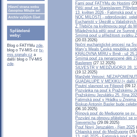
Farní pouť FATYMu do Hostimi
(23
Hlavní strana webu
Pěší pouť se Stanislavem Přibyle
časopisu Milujte se!
13. květen 2026 - Fatimská pouť 
NOC MILOSTÍ - odprošování, veleb
Archiv vyšlých čísel
Eucharistií v Újezdě u Valašských
Z Třebíče na květnovou pouť do M
Spřátelené
Mládežnická pěší pouť ze Šumné 
weby:
Smírná pouť u příležitosti svátku 
(20.03.2026)
Noční eucharistické procesí na Sv
Blog o FATYMu
zde
,
Mary’s Meals Česká republika srd
blog o TV-MIS.cz
tv-
KRÁLOVNA MÍRU v Brně - už 25.
mis.signaly.cz
a
Smírná pouť za nenarozené děti 2
další blog o TV-MIS
Baslerem
(27.12.2025)
zde
.
SILVESTR V MEDŽUGORJI 28. 12. 2
(19.12.2025)
Manželé Veisovi: NEZAPOMEN
GUADALUPE V MEXIKU (+ další o
Poutní slavnost ve Filipově
(09.12
Pozvánka na pouť k Pražskému Je
Pražskému Jezulátku 25. října 20
Fatimská pouť v Hrádku u Znojma v
Biskup Antonín Basler bude celebr
(06.10.2025)
Říjnová pouť do Medjugorje se sv
Pozvání na obnovu přátelství se s
Sievernichu
(29.09.2025)
Pouť Nový Jeruzalém - říjen 2025
(
Chlapská pouť do Medžugorje
(15.
13. září 2025 - Fatimská pouť v H