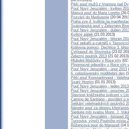
Pěší pouť mužů z Vranova nad Dyj
Pouť Nový Jeruzalém - květen 20
Májová pouť do Maria Loretto
(26.
Pozvání do Medjugorje
(20.04.201
Praha zve 4. května na manifestac
Svatojánská pouť v Železném Bro
Pouť Nový Jeruzalém - duben 201
Květný pátek
(21.03.2013)
Pouť Nový Jeruzalém - březen 20
Pouť pekařů a cukrářů v Tasovicí
Královna pomoci, Dechtice 3. bře
Cyklopouť do Slovinska
(23.02.201
Železný poutník 2013
(21.02.2013)
Hluboké Mašůvky v Roce víry
(02.
Plnomocné odpustky v Roce víry 
Pouť Nový Jeruzalém - únor 2013
(
6. celoslovenský modlitební den
(1
Pěší pouť Konstantinopol - Velehr
Svatý Hostýn
(01.01.2013)
Pouť Nový Jeruzalém - leden 2013
Pouť Nový Jeruzalém - prosinec 2
Slavnost kněžského svěcení v Lito
Camino de Santiago - povídání o p
Setkání velehradských poutníků 2
Národní pouť za obnovu křesťanst
Sledujte mši svatou Mons. J. Vokál
Pouť Nový Jeruzalém - listopad 2
Turzovka, výročí Poutního místa 
Růžencová pouť do Mariazell
(14.1