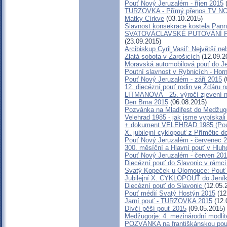
Pouť Nový Jeruzalém - říjen 2015
(
TURZOVKA - Přímý přenos TV NOE
Matky Církve
(03.10.2015)
Slavnost konsekrace kostela Pann
SVATOVÁCLAVSKÉ PUTOVÁNÍ P
(23.09.2015)
Arcibiskup Cyril Vasiľ: Největší ne
Zlatá sobota v Žarošicích
(12.09.2
Moravská automobilová pouť do J
Poutní slavnost v Rybnicích - Hor
Pouť Nový Jeruzalém - září 2015
(
12. diecézní pouť rodin ve Žďáru
LITMANOVÁ - 25. výročí zjevení n
Den Brna 2015
(06.08.2015)
Pozvánka na Mladifest do Medžugo
Velehrad 1985 - jak jsme vypískali
+ dokument VELEHRAD 1985 (Pouť,
X. jubilejní cyklopouť z Přímětic 
Pouť Nový Jeruzalém - červenec 
300. měsíční a Hlavní pouť v Hl
Pouť Nový Jeruzalém - červen 20
Diecézní pouť do Slavonic v rámc
Svatý Kopeček u Olomouce: Pouť 
Jubilejní X. CYKLOPOUŤ do Jení
Diecézní pouť do Slavonic
(12.05.
Pouť médií Svatý Hostýn 2015
(12
Jarní pouť - TURZOVKA 2015
(12.
Dívčí pěší pouť 2015
(09.05.2015)
Medžugorje: 4. mezinárodní modlit
POZVÁNKA na františkánskou pouť d