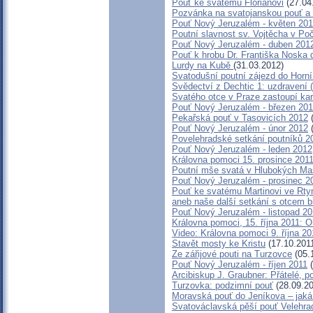
Pouť ke svatému Floriánovi
(27.04
Pozvánka na svatojanskou pouť a 
Pouť Nový Jeruzalém - květen 20
Poutní slavnost sv. Vojtěcha v Po
Pouť Nový Jeruzalém - duben 201
Pouť k hrobu Dr. Františka Noska
Lurdy na Kubě
(31.03.2012)
Svatodušní poutní zájezd do Horn
Svědectví z Dechtic 1: uzdravení (
Svatého otce v Praze zastoupí ka
Pouť Nový Jeruzalém - březen 20
Pekařská pouť v Tasovicích 2012
(
Pouť Nový Jeruzalém - únor 2012
(
Povelehradské setkání poutníků 2
Pouť Nový Jeruzalém - leden 2012
Královna pomoci 15. prosince 2011
Poutní mše svatá v Hlubokých M
Pouť Nový Jeruzalém - prosinec 2
Pouť ke svatému Martinovi ve Rtyn
aneb naše další setkání s otcem 
Pouť Nový Jeruzalém - listopad 20
Královna pomoci, 15. října 2011: 
Video: Královna pomoci 9. října 20
Stavět mosty ke Kristu
(17.10.201
Ze zářijové pouti na Turzovce
(05.
Pouť Nový Jeruzalém - říjen 2011
(
Arcibiskup J. Graubner: Přátelé, 
Turzovka: podzimní pouť
(28.09.20
Moravská pouť do Jeníkova – jaká 
Svatováclavská pěší pouť Velehra