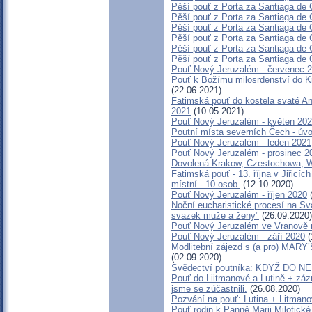
Pěší pouť z Porta za Santiaga de 
Pěší pouť z Porta za Santiaga de 
Pěší pouť z Porta za Santiaga de 
Pěší pouť z Porta za Santiaga de 
Pěší pouť z Porta za Santiaga de 
Pěší pouť z Porta za Santiaga de 
Pouť Nový Jeruzalém - červenec 
Pouť k Božímu milosrdenství do Kr
(22.06.2021)
Fatimská pouť do kostela svaté Ann
2021
(10.05.2021)
Pouť Nový Jeruzalém - květen 20
Poutní místa severních Čech - úvo
Pouť Nový Jeruzalém - leden 2021
Pouť Nový Jeruzalém - prosinec 2
Dovolená Krakow, Czestochowa, 
Fatimská pouť - 13. října v Jiřicíc
místní - 10 osob.
(12.10.2020)
Pouť Nový Jeruzalém - říjen 2020
(
Noční eucharistické procesí na Sv
svazek muže a ženy"
(26.09.2020)
Pouť Nový Jeruzalém ve Vranově 
Pouť Nový Jeruzalém - září 2020
(
Modlitební zájezd s (a pro) MA
(02.09.2020)
Svědectví poutníka: KDYŽ DO 
Pouť do Liitmanové a Lutině + zázn
jsme se zúčastnili.
(26.08.2020)
Pozvání na pouť: Lutina + Litmano
Pouť rodin k Panně Marii Milotické