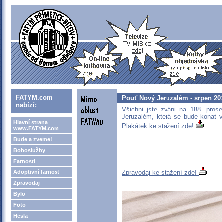
FATYM.com
Pouť Nový Jeruzalém - srpen 20
nabízí:
Všichni jste zváni na 188. pro
Jeruzalém, která se bude konat
Hlavní strana
Plakátek ke stažení zde!
www.FATYM.com
Bude a zveme!
Bohoslužby
Farnosti
Adoptivní farnost
Zpravodaj ke stažení zde!
Zpravodaj
Bylo
Foto
Hesla