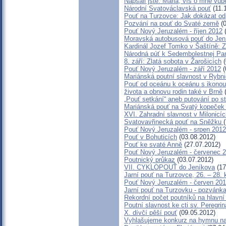
Napsali jste: Maria, víš o mně vů
Národní Svatováclavská pouť
(11.
Pouť na Turzovce: Jak dokázat od
Pozvání na pouť do Svaté země
(0
Pouť Nový Jeruzalém - říjen 2012
(
Moravská autobusová pouť do Jen
Kardinál Jozef Tomko v Šaštíně: 
Národná púť k Sedembolestnej Pa
8. září: Zlatá sobota v Žarošicích
(
Pouť Nový Jeruzalém - září 2012
(
Mariánská poutní slavnost v Rybn
Pouť od oceánu k oceánu s ikono
života a obnovu rodin také v Brně
(
„Pouť setkání“ aneb putování po s
Mariánská pouť na Svatý kopeček
XVI. Zahradní slavnost v Milonicí
Svatovavřinecká pouť na Sněžku
Pouť Nový Jeruzalém - srpen 2012
Pouť v Bohuticích
(03.08.2012)
Pouť ke svaté Anně
(27.07.2012)
Pouť Nový Jeruzalém - červenec 
Poutnický průkaz
(03.07.2012)
VII. CYKLOPOUŤ do Jeníkova
(17
Jarní pouť na Turzovce, 26. – 28.
Pouť Nový Jeruzalém - červen 20
Jarní pouť na Turzovku - pozvánk
Rekordní počet poutníků na hlavní
Poutní slavnost ke cti sv. Peregr
X. dívčí pěší pouť
(09.05.2012)
Vyhlašujeme konkurz na hymnu na