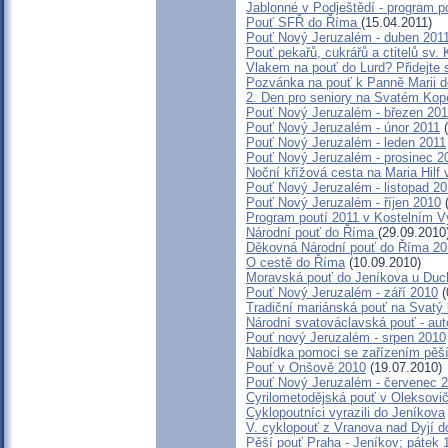
Jablonné v Podještědí - program p
Pouť SFŘ do Říma
(15.04.2011)
Pouť Nový Jeruzalém - duben 201
Pouť pekařů, cukrářů a ctitelů sv
Vlakem na pouť do Lurd? Přidejte 
Pozvánka na pouť k Panně Marii d
2. Den pro seniory na Svatém Ko
Pouť Nový Jeruzalém - březen 201
Pouť Nový Jeruzalém - únor 2011
(
Pouť Nový Jeruzalém - leden 2011
Pouť Nový Jeruzalém - prosinec 2
Noční křížová cesta na Maria Hilf
Pouť Nový Jeruzalém - listopad 2
Pouť Nový Jeruzalém - říjen 2010
(
Program poutí 2011 v Kostelním V
Národní pouť do Říma
(29.09.2010
Děkovná Národní pouť do Říma 20
O cestě do Říma
(10.09.2010)
Moravská pouť do Jeníkova u Du
Pouť Nový Jeruzalém - září 2010
(
Tradiční mariánská pouť na Svatý
Národní svatováclavská pouť - au
Pouť nový Jeruzalém - srpen 2010
Nabídka pomoci se zařízením pěší 
Pouť v Onšově 2010
(19.07.2010)
Pouť Nový Jeruzalém - červenec 
Cyrilometodějská pouť v Oleksovi
Cyklopoutníci vyrazili do Jeníkova
V. cyklopouť z Vranova nad Dyjí 
Pěší pouť Praha - Jeníkov; pátek 