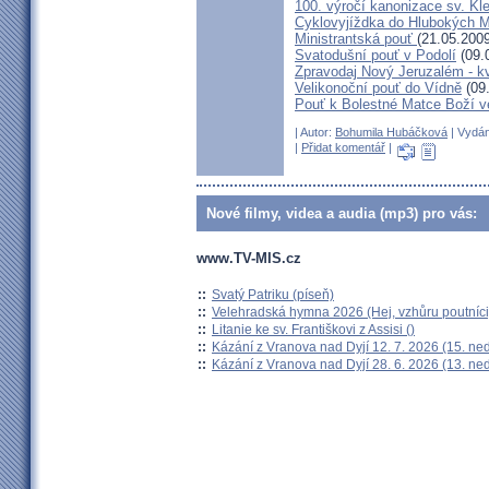
100. výročí kanonizace sv. K
Cyklovyjíždka do Hlubokých 
Ministrantská pouť
(21.05.2009
Svatodušní pouť v Podolí
(09.
Zpravodaj Nový Jeruzalém - k
Velikonoční pouť do Vídně
(09
Pouť k Bolestné Matce Boží v
| Autor:
Bohumila Hubáčková
| Vydán
|
Přidat komentář
|
Nové filmy, videa a audia (mp3) pro vás:
www.TV-MIS.cz
::
Svatý Patriku (píseň)
::
Velehradská hymna 2026 (Hej, vzhůru poutníci
::
Litanie ke sv. Františkovi z Assisi ()
::
Kázání z Vranova nad Dyjí 12. 7. 2026 (15. ne
::
Kázání z Vranova nad Dyjí 28. 6. 2026 (13. ne