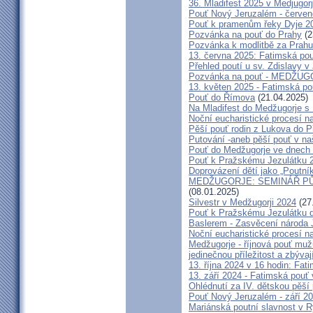
36. Mladifest 2025 v Medjugorj
Pouť Nový Jeruzalém - červe
Pouť k pramenům řeky Dyje 2
Pozvánka na pouť do Prahy
(2
Pozvánka k modlitbě za Prahu
13. června 2025: Fatimská po
Přehled poutí u sv. Zdislavy v
Pozvánka na pouť - MEDŽUGOR
13. květen 2025 - Fatimská p
Pouť do Římova
(21.04.2025)
Na Mladifest do Medžugorje s
Noční eucharistické procesí n
Pěší pouť rodin z Lukova do P
Putování -aneb pěší pouť v na
Pouť do Medžugorje ve dnech 2
Pouť k Pražskému Jezulátku 
Doprovázení dětí jako „Poutní
MEDŽUGORJE: SEMINÁŘ PŮST
(08.01.2025)
Silvestr v Medžugorji 2024
(27
Pouť k Pražskému Jezulátku d
Baslerem - Zasvěcení národa 
Noční eucharistické procesí n
Medžugorje - říjnová pouť mu
jedinečnou příležitost a zbývaj
13. října 2024 v 16 hodin: Fa
13. září 2024 - Fatimská pouť
Ohlédnutí za IV. dětskou pěší
Pouť Nový Jeruzalém - září 2
Mariánská poutní slavnost v R