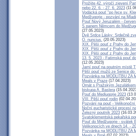
Prožijte 42. výročí zjevení Pa
nebo 22. 6. - 27. 6. 2023
(11.0
Vodácká pouť "po řece sv. Kl
Medžugorje - pozvání na Mladi
Pouť Nový Jeruzalém - červen
S panem Němcem do Medžugorj
(27.05.2023)
Dvě Srdce Lásky: Srdečně zve
O. nuncius.
(20.05.2023)
XIX. Pěší pouť z Prahy do Jen
XIX. Pěší pouť z Prahy do Jen
XIX. Pěší pouť z Prahy do Jen
13. 5. 2023 - Fatimská pouť do
(12.05.2023)
Jarní pouť na poutním místě 
Pěší pouť mužů ze Senice do 
Pozvánka na MODLITBU ZA MÍ
Meals v Praze
(17.04.2023)
Ornát s Pražským Jezulátkem 
biskupa A. Baslera
(15.04.202
Pouť do Medjugorje 2023
(13.0
VIII. Pěší pouť rodin
(02.04.20
Pozvání na pouť - Velikonoční 
Noční eucharistické procesí n
Železný poutník 2023
(16.03.2
Svatoklementská pekařská po
Pouť do Medžugorje - svátek Bo
Velikonocích ve dnech 14. - 20
Pozvánka na MODLITBU ZA MÍ
Meals v Brně
(07.02.2023)