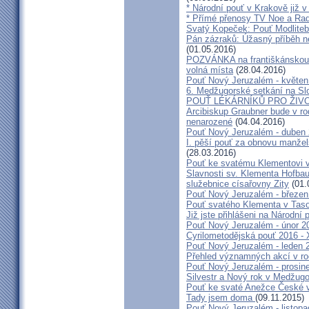
* Národní pouť v Krakově již v
* Přímé přenosy TV Noe a Rad
Svatý Kopeček: Pouť Modliteb
Pán zázraků: Úžasný příběh n
(01.05.2016)
POZVÁNKA na františkánskou po
volná místa
(28.04.2016)
Pouť Nový Jeruzalém - květen
6. Medžugorské setkání na Sl
POUŤ LÉKÁRNÍKŮ PRO ŽIVO
Arcibiskup Graubner bude v rod
nenarozené
(04.04.2016)
Pouť Nový Jeruzalém - duben
I. pěší pouť za obnovu manžels
(28.03.2016)
Pouť ke svatému Klementovi v
Slavnosti sv. Klementa Hofbau
služebnice císařovny Zity
(01.
Pouť Nový Jeruzalém - březen
Pouť svatého Klementa v Taso
Již jste přihlášeni na Národní
Pouť Nový Jeruzalém - únor 2
Cyrilometodějská pouť 2016 -
Pouť Nový Jeruzalém - leden 
Přehled významných akcí v r
Pouť Nový Jeruzalém - prosin
Silvestr a Nový rok v Medžugo
Pouť ke svaté Anežce České 
Tady jsem doma
(09.11.2015)
Pouť Nový Jeruzalém - listop