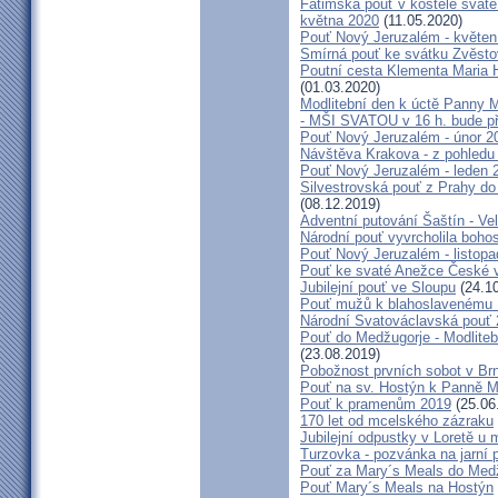
Fatimská pouť v kostele svaté 
května 2020
(11.05.2020)
Pouť Nový Jeruzalém - květen
Smírná pouť ke svátku Zvěsto
Poutní cesta Klementa Maria 
(01.03.2020)
Modlitební den k úctě Panny M
- MŠI SVATOU v 16 h. bude p
Pouť Nový Jeruzalém - únor 2
Návštěva Krakova - z pohledu
Pouť Nový Jeruzalém - leden 
Silvestrovská pouť z Prahy do
(08.12.2019)
Adventní putování Šaštín - Ve
Národní pouť vyvrcholila boho
Pouť Nový Jeruzalém - listop
Pouť ke svaté Anežce České 
Jubilejní pouť ve Sloupu
(24.10
Pouť mužů k blahoslavenému
Národní Svatováclavská pouť
Pouť do Medžugorje - Modliteb
(23.08.2019)
Pobožnost prvních sobot v Brně
Pouť na sv. Hostýn k Panně Ma
Pouť k pramenům 2019
(25.06
170 let od mcelského zázraku
Jubilejní odpustky v Loretě u 
Turzovka - pozvánka na jarní p
Pouť za Mary´s Meals do Med
Pouť Mary´s Meals na Hostýn