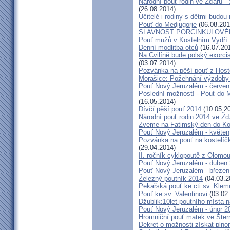
Národní pouť rodin ve Žďáru -
(26.08.2014)
Učitelé i rodiny s dětmi budo
Pouť do Medjugorje
(06.08.201
SLAVNOST PORCINKULOVÉ
Pouť mužů v Kostelním Vydří 
Denní modlitba otců
(16.07.20
Na Cvilíně bude polský exorci
(03.07.2014)
Pozvánka na pěší pouť z Hos
Morašice: Požehnání výzdoby
Pouť Nový Jeruzalém - červen
Poslední možnost! - Pouť do M
(16.05.2014)
Dívčí pěší pouť 2014
(10.05.2
Národní pouť rodin 2014 ve Ž
Zveme na Fatimský den do Koc
Pouť Nový Jeruzalém - květen
Pozvánka na pouť na kostelíč
(29.04.2014)
II. ročník cyklopoutě z Olomo
Pouť Nový Jeruzalém - duben
Pouť Nový Jeruzalém - březen
Železný poutník 2014
(04.03.2
Pekařská pouť ke cti sv. Kle
Pouť ke sv. Valentinovi
(03.02
Džublik:10let poutního místa n
Pouť Nový Jeruzalém - únor 2
Hromniční pouť matek ve Šter
Dekret o možnosti získat plno