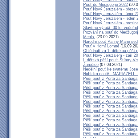
Pouť do Medjugorje 2022
(30.0
Pouť Nový Jeruzalém - březen
Pouť Nový Jeruzalém - únor 2
Pouť Nový Jeruzalém - leden 
Pouť Nový Jeruzalém - prosin
Slavíme výročí: 30 let večeřad
Pozvání na pouť do Medžugorje
Meals.
(23.09.2021)
Národní pouť Panny Marie sed
Pouť v Horní Lomné
(16.09.20
Ohlédnutí za 1. dětskou pěší p
Pouť Nový Jeruzalém - září 2
I. dětská pěší pouť: Štítary-V
Žarošice
(07.08.2021)
Nedělní pouť ke svatému Jose
Nabídka poutě - MARIAZELL -
Pěší pouť z Porta za Santiaga
Pěší pouť z Porta za Santiaga
Pěší pouť z Porta za Santiaga
Pěší pouť z Porta za Santiaga
Pěší pouť z Porta za Santiaga
Pěší pouť z Porta za Santiaga
Pěší pouť z Porta za Santiaga
Pěší pouť z Porta za Santiaga
Pěší pouť z Porta za Santiaga
Pěší pouť z Porta za Santiaga
Pěší pouť z Porta za Santiaga
Pěší pouť z Porta za Santiaga
Pěší pouť z Porta za Santiaga