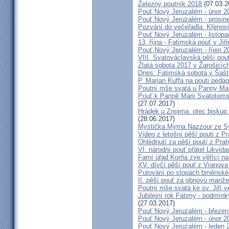
Železný poutník 2018
(07.03.2
Pouť Nový Jeruzalém - únor 2
Pouť Nový Jeruzalém - prosin
Pozvání do večeřadla: Křenovi
Pouť Nový Jeruzalém - listop
13. října - Fatimská pouť v Jiři
Pouť Nový Jeruzalém - říjen 2
VIII. Svatováclavská pěší pou
Zlatá sobota 2017 v Žarošicích 
Dnes: Fatimská sobota v Šašt
P. Marian Kuffa na pouti ped
Poutní mše svatá u Panny Mar
Pouť k Panně Marii Svatotoms
(27.07.2017)
Hrádek u Znojma: otec biskup
(28.06.2017)
Mystička Myrna Nazzour ze S
Video z letošní pěší pouti z P
Ohlédnutí za pěší poutí z Pra
VI. národní pouť přátel Likvida
Farní úřad Korňa zve věřící n
XV. dívčí pěší pouť z Vranova
Putování po stopách brněnské
II. pěší pouť za obnovu manžel
Poutní mše svatá ke sv. Jiří v
Jubilejní rok Fatimy - podmín
(27.03.2017)
Pouť Nový Jeruzalém - březen
Pouť Nový Jeruzalém - únor 2
Pouť Nový Jeruzalém - leden 