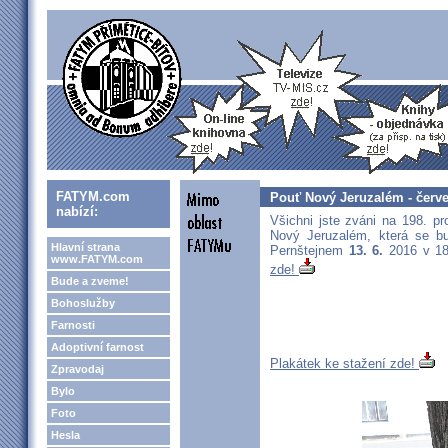
FATYM.com
Pouť Nový Jeruzalém - červ
nabízí:
Všichni jste zváni na 198. p
Nový Jeruzalém, která se bu
Hlavní strana
Pernštejnem
13. 6.
2016 v 1
www.FATYM.com
zde!
Bude a zveme!
Bohoslužby
Farnosti
Adoptivní farnost
Plakátek ke stažení zde!
Zpravodaj
Bylo
Foto
Hesla