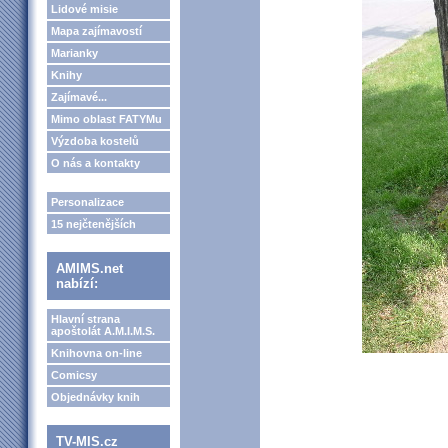
Lidové misie
Mapa zajímavostí
Marianky
Knihy
Zajímavé...
Mimo oblast FATYMu
Výzdoba kostelů
O nás a kontakty
Personalizace
15 nejčtenějších
AMIMS.net
nabízí:
Hlavní strana
apoštolát A.M.I.M.S.
Knihovna on-line
Comicsy
Objednávky knih
TV-MIS.cz