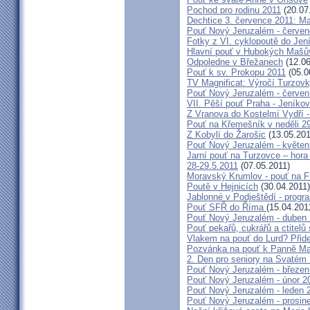
Pochod pro rodinu 2011
(20.07
Dechtice 3. července 2011: Ma
Pouť Nový Jeruzalém - červen
Fotky z VI. cyklopoutě do Jen
Hlavní pouť v Hubokých Mašův
Odpoledne v Břežanech
(12.06
Pouť k sv. Prokopu 2011
(05.0
TV Magnificat: Výročí Turzov
Pouť Nový Jeruzalém - červen
VII. Pěší pouť Praha - Jeníkov 
Z Vranova do Kostelmí Vydří -
Pouť na Křemešník v neděli 2
Z Kobylí do Žarošic
(13.05.201
Pouť Nový Jeruzalém - květen
Jarní pouť na Turzovce – hora
28-29.5.2011
(07.05.2011)
Moravský Krumlov - pouť na F
Poutě v Hejnicích
(30.04.2011)
Jablonné v Podještědí - progr
Pouť SFŘ do Říma
(15.04.201
Pouť Nový Jeruzalém - duben
Pouť pekařů, cukrářů a ctitel
Vlakem na pouť do Lurd? Přide
Pozvánka na pouť k Panně Mar
2. Den pro seniory na Svaté
Pouť Nový Jeruzalém - březen
Pouť Nový Jeruzalém - únor 2
Pouť Nový Jeruzalém - leden 
Pouť Nový Jeruzalém - prosin