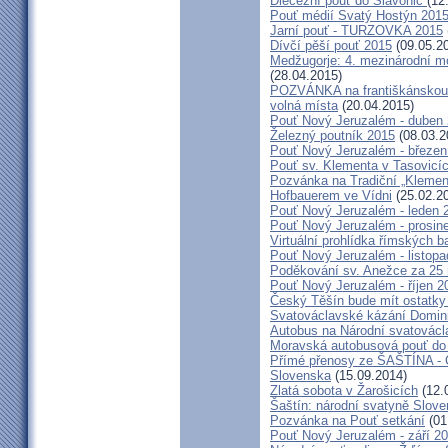
Diecézní pouť do Slavonic
(12
Pouť médií Svatý Hostýn 201
Jarní pouť - TURZOVKA 2015
Dívčí pěší pouť 2015
(09.05.2
Medžugorje: 4. mezinárodní mod
(28.04.2015)
POZVÁNKA na františkánskou po
volná místa
(20.04.2015)
Pouť Nový Jeruzalém - duben
Železný poutník 2015
(08.03.2
Pouť Nový Jeruzalém - březen
Pouť sv. Klementa v Tasovicí
Pozvánka na Tradiční „Kleme
Hofbauerem ve Vídni
(25.02.2
Pouť Nový Jeruzalém - leden 
Pouť Nový Jeruzalém - prosin
Virtuální prohlídka římských ba
Pouť Nový Jeruzalém - listop
Poděkování sv. Anežce za 25
Pouť Nový Jeruzalém - říjen 2
Český Těšín bude mít ostatky
Svatováclavské kázání Domini
Autobus na Národní svatovácl
Moravská autobusová pouť do
Přímé přenosy ze ŠAŠTÍNA - C
Slovenska
(15.09.2014)
Zlatá sobota v Žarošicích
(12.
Šaštín: národní svatyně Slov
Pozvánka na Pouť setkání
(01
Pouť Nový Jeruzalém - září 2