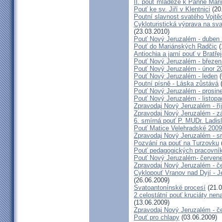
II. pouť mládeže k Panně Mari
Pouť ke sv. Jiří v Klentnici
(20
Poutní slavnost svatého Vojtě
Cykloturistická výprava na sv
(23.03.2010)
Pouť Nový Jeruzalém - duben
Pouť do Mariánských Radčic
(
Antiochia a jarní pouť v Bratře
Pouť Nový Jeruzalém - březen
Pouť Nový Jeruzalém - únor 2
Pouť Nový Jeruzalém - leden
(
Poutní písně - Láska zůstává
(
Pouť Nový Jeruzalém - prosin
Pouť Nový Jeruzalém - listop
Zpravodaj Nový Jeruzalém - ří
Zpravodaj Nový Jeruzalém - zá
6. smírná pouť P. MUDr. Ladis
Pouť Matice Velehradské 2009
Zpravodaj Nový Jeruzalém - s
Pozvání na pouť na Turzovku
Pouť pedagogických pracovník
Pouť Nový Jeruzalém- červen
Zpravodaj Nový Jeruzalém - č
Cyklopouť Vranov nad Dyjí - Je
(26.06.2009)
Svatoantonínské procesí
(21.0
2.celostátní pouť kruciáty n
(13.06.2009)
Zpravodaj Nový Jeruzalém - č
Pouť pro chlapy
(03.06.2009)