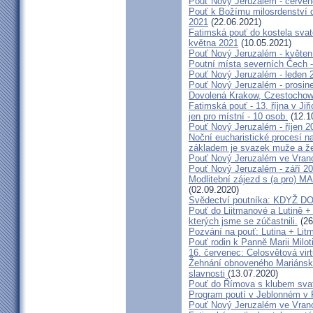
Pouť Nový Jeruzalém - červe
Pouť k Božímu milosrdenství do
2021
(22.06.2021)
Fatimská pouť do kostela svaté
května 2021
(10.05.2021)
Pouť Nový Jeruzalém - květen
Poutní místa severních Čech -
Pouť Nový Jeruzalém - leden 
Pouť Nový Jeruzalém - prosin
Dovolená Krakow, Czestochow
Fatimská pouť - 13. října v Ji
jen pro místní - 10 osob.
(12.1
Pouť Nový Jeruzalém - říjen 2
Noční eucharistické procesí n
základem je svazek muže a ž
Pouť Nový Jeruzalém ve Vran
Pouť Nový Jeruzalém - září 2
Modlitební zájezd s (a pro
(02.09.2020)
Svědectví poutníka: KDYŽ 
Pouť do Liitmanové a Lutině + 
kterých jsme se zúčastnili.
(26
Pozvání na pouť: Lutina + Lit
Pouť rodin k Panně Marii Milot
16. červenec: Celosvětová virt
Žehnání obnoveného Mariánské
slavnosti
(13.07.2020)
Pouť do Římova s klubem sva
Program poutí v Jeblonném v 
Pouť Nový Jeruzalém ve Vran