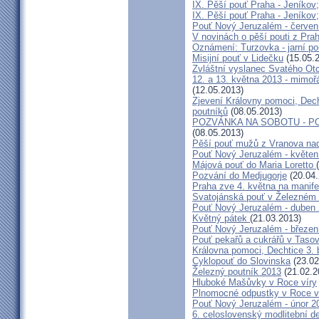
IX. Pěší pouť Praha - Jeníkov
IX. Pěší pouť Praha - Jeníkov
Pouť Nový Jeruzalém - červen
V novinách o pěší pouti z Pra
Oznámení: Turzovka - jarní po
Misijní pouť v Lidečku
(15.05.
Zvláštní vyslanec Svatého Otc
12. a 13. května 2013 - mimo
(12.05.2013)
Zjevení Královny pomoci, Dech
poutníků
(08.05.2013)
POZVÁNKA NA SOBOTU - P
(08.05.2013)
Pěší pouť mužů z Vranova nad
Pouť Nový Jeruzalém - květen
Májová pouť do Maria Loretto
Pozvání do Medjugorje
(20.04.
Praha zve 4. května na manife
Svatojánská pouť v Železném
Pouť Nový Jeruzalém - duben
Květný pátek
(21.03.2013)
Pouť Nový Jeruzalém - březen
Pouť pekařů a cukrářů v Taso
Královna pomoci, Dechtice 3.
Cyklopouť do Slovinska
(23.02
Železný poutník 2013
(21.02.2
Hluboké Mašůvky v Roce víry
Plnomocné odpustky v Roce ví
Pouť Nový Jeruzalém - únor 2
6. celoslovenský modlitební d