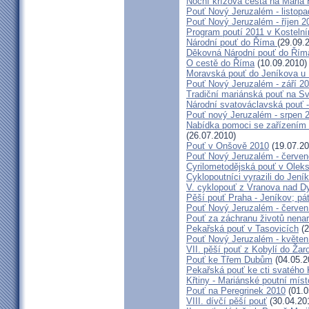
Noční křížová cesta na Maria 
Pouť Nový Jeruzalém - listop
Pouť Nový Jeruzalém - říjen 2
Program poutí 2011 v Kosteln
Národní pouť do Říma
(29.09.
Děkovná Národní pouť do Řím
O cestě do Říma
(10.09.2010)
Moravská pouť do Jeníkova u
Pouť Nový Jeruzalém - září 2
Tradiční mariánská pouť na S
Národní svatováclavská pouť 
Pouť nový Jeruzalém - srpen 
Nabídka pomoci se zařízením pě
(26.07.2010)
Pouť v Onšově 2010
(19.07.20
Pouť Nový Jeruzalém - červe
Cyrilometodějská pouť v Olek
Cyklopoutníci vyrazili do Jení
V. cyklopouť z Vranova nad D
Pěší pouť Praha - Jeníkov; pá
Pouť Nový Jeruzalém - červen
Pouť za záchranu životů nena
Pekařská pouť v Tasovicích
(2
Pouť Nový Jeruzalém - květen
VII. pěší pouť z Kobylí do Žar
Pouť ke Třem Dubům
(04.05.2
Pekařská pouť ke cti svatého
Křtiny - Mariánské poutní míst
Pouť na Peregrinek 2010
(01.0
VIII. dívčí pěší pouť
(30.04.20