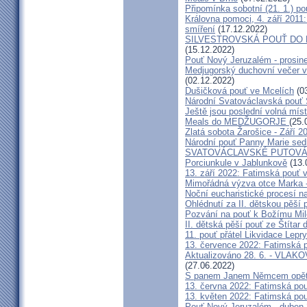
Připomínka sobotní (21. 1.) po
Královna pomoci, 4. září 2011:
smíření
(17.12.2022)
SILVESTROVSKÁ POUŤ DO ME
(15.12.2022)
Pouť Nový Jeruzalém - prosin
Medjugorský duchovní večer v 
(02.12.2022)
Dušičková pouť ve Mcelích
(03
Národní Svatováclavská pouť 
Ještě jsou poslední volná míst
Meals do MEDŽUGORJE
(25.
Zlatá sobota Žarošice - Září 2
Národní pouť Panny Marie sed
SVATOVÁCLAVSKÉ PUTOVÁN
Porciunkule v Jablunkově
(13.
13. září 2022: Fatimská pouť v 
Mimořádná výzva otce Marka - 
Noční eucharistické procesí n
Ohlédnutí za II. dětskou pěší 
Pozvání na pouť k Božímu Mil
II. dětská pěší pouť ze Štítar
11. pouť přátel Likvidace Lepry
13. července 2022: Fatimská po
Aktualizováno 28. 6. - VL
(27.06.2022)
S panem Janem Němcem opět 
13. června 2022: Fatimská pouť
13. květen 2022: Fatimská pouť
Pouť Nový Jeruzalém - duben