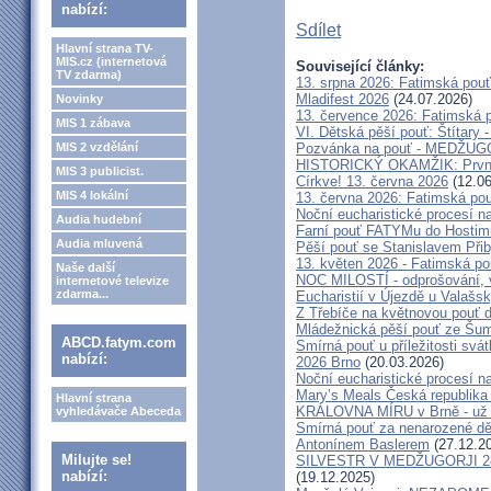
nabízí:
Sdílet
Hlavní strana TV-
MIS.cz (internetová
Související články:
TV zdarma)
13. srpna 2026: Fatimská pou
Mladifest 2026
(24.07.2026)
Novinky
13. července 2026: Fatimská 
MIS 1 zábava
VI. Dětská pěší pouť: Štítary 
MIS 2 vzdělání
Pozvánka na pouť - MEDŽUGOR
HISTORICKÝ OKAMŽIK: První c
MIS 3 publicist.
Církve! 13. června 2026
(12.06
MIS 4 lokální
13. června 2026: Fatimská po
Noční eucharistické procesí n
Audia hudební
Farní pouť FATYMu do Hostim
Audia mluvená
Pěší pouť se Stanislavem Při
13. květen 2026 - Fatimská p
Naše další
NOC MILOSTÍ - odprošování, v
internetové televize
zdarma...
Eucharistií v Újezdě u Valašs
Z Třebíče na květnovou pouť 
Mládežnická pěší pouť ze Šu
ABCD.fatym.com
Smírná pouť u příležitosti svá
nabízí:
2026 Brno
(20.03.2026)
Noční eucharistické procesí n
Mary’s Meals Česká republika
Hlavní strana
KRÁLOVNA MÍRU v Brně - už 
vyhledávače Abeceda
Smírná pouť za nenarozené dě
Antonínem Baslerem
(27.12.2
Milujte se!
SILVESTR V MEDŽUGORJI 28. 1
nabízí:
(19.12.2025)