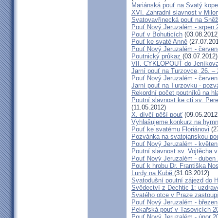
Mariánská pouť na Svatý kope
XVI. Zahradní slavnost v Milo
Svatovavřinecká pouť na Sně
Pouť Nový Jeruzalém - srpen 
Pouť v Bohuticích
(03.08.2012
Pouť ke svaté Anně
(27.07.20
Pouť Nový Jeruzalém - červe
Poutnický průkaz
(03.07.2012)
VII. CYKLOPOUŤ do Jeníkov
Jarní pouť na Turzovce, 26. –
Pouť Nový Jeruzalém - červen
Jarní pouť na Turzovku - poz
Rekordní počet poutníků na hl
Poutní slavnost ke cti sv. Pe
(11.05.2012)
X. dívčí pěší pouť
(09.05.2012
Vyhlašujeme konkurz na hymn
Pouť ke svatému Floriánovi
(2
Pozvánka na svatojanskou pou
Pouť Nový Jeruzalém - květen
Poutní slavnost sv. Vojtěcha 
Pouť Nový Jeruzalém - duben
Pouť k hrobu Dr. Františka No
Lurdy na Kubě
(31.03.2012)
Svatodušní poutní zájezd do 
Svědectví z Dechtic 1: uzdrave
Svatého otce v Praze zastoup
Pouť Nový Jeruzalém - březen
Pekařská pouť v Tasovicích 2
Pouť Nový Jeruzalém - únor 2