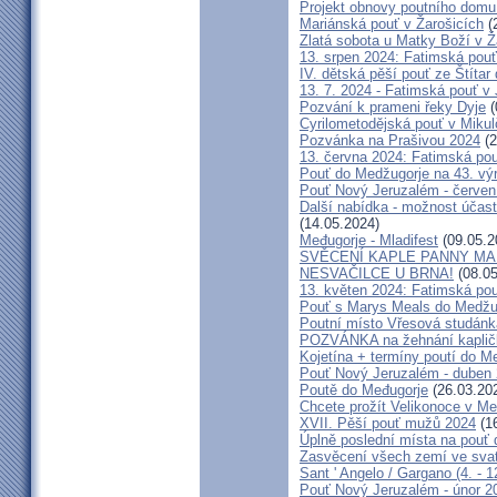
Projekt obnovy poutního domu
Mariánská pouť v Žarošicích
(
Zlatá sobota u Matky Boží v Ž
13. srpen 2024: Fatimská pouť 
IV. dětská pěší pouť ze Štítar
13. 7. 2024 - Fatimská pouť v J
Pozvání k prameni řeky Dyje
(
Cyrilometodějská pouť v Mikul
Pozvánka na Prašivou 2024
(2
13. června 2024: Fatimská pouť
Pouť do Medžugorje na 43. výro
Pouť Nový Jeruzalém - červen
Další nabídka - možnost účast
(14.05.2024)
Međugorje - Mladifest
(09.05.2
SVĚCENÍ KAPLE PANNY MAR
NESVAČILCE U BRNA!
(08.05
13. květen 2024: Fatimská pouť
Pouť s Marys Meals do Medžug
Poutní místo Vřesová studánk
POZVÁNKA na žehnání kapličk
Kojetína + termíny poutí do M
Pouť Nový Jeruzalém - duben
Poutě do Međugorje
(26.03.20
Chcete prožít Velikonoce v M
XVII. Pěší pouť mužů 2024
(16
Úplně poslední místa na po
Zasvěcení všech zemí ve svat
Sant ' Angelo / Gargano (4. - 1
Pouť Nový Jeruzalém - únor 2