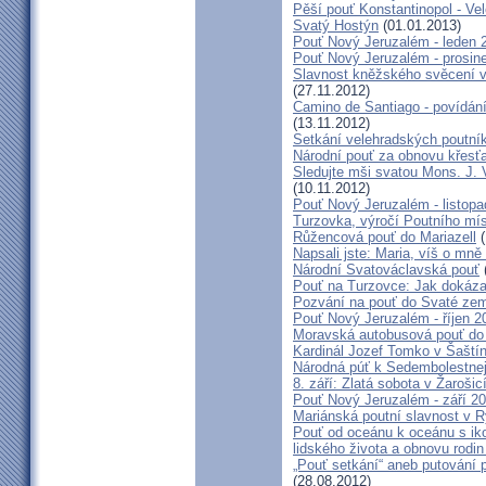
Pěší pouť Konstantinopol - Ve
Svatý Hostýn
(01.01.2013)
Pouť Nový Jeruzalém - leden 
Pouť Nový Jeruzalém - prosin
Slavnost kněžského svěcení v 
(27.11.2012)
Camino de Santiago - povídání
(13.11.2012)
Setkání velehradských poutní
Národní pouť za obnovu křesť
Sledujte mši svatou Mons. J. 
(10.11.2012)
Pouť Nový Jeruzalém - listop
Turzovka, výročí Poutního mí
Růžencová pouť do Mariazell
(
Napsali jste: Maria, víš o mn
Národní Svatováclavská pouť
Pouť na Turzovce: Jak dokázat
Pozvání na pouť do Svaté ze
Pouť Nový Jeruzalém - říjen 2
Moravská autobusová pouť do
Kardinál Jozef Tomko v Šaští
Národná púť k Sedembolestne
8. září: Zlatá sobota v Žarošic
Pouť Nový Jeruzalém - září 2
Mariánská poutní slavnost v 
Pouť od oceánu k oceánu s i
lidského života a obnovu rodin
„Pouť setkání“ aneb putování 
(28.08.2012)