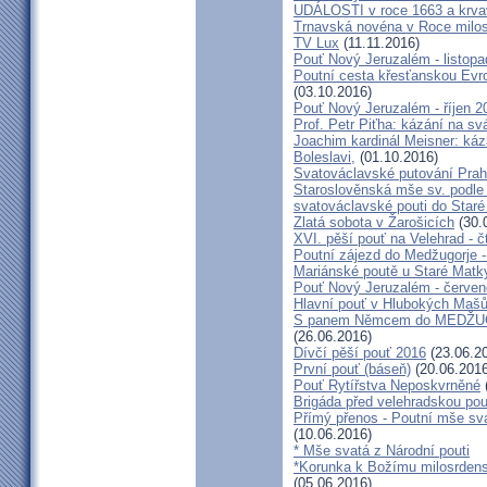
UDÁLOSTI v roce 1663 a krva
Trnavská novéna v Roce milosr
TV Lux
(11.11.2016)
Pouť Nový Jeruzalém - listop
Poutní cesta křesťanskou Evro
(03.10.2016)
Pouť Nový Jeruzalém - říjen 2
Prof. Petr Piťha: kázání na s
Joachim kardinál Meisner: káz
Boleslavi,
(01.10.2016)
Svatováclavské putování Praho
Staroslověnská mše sv. podle t
svatováclavské pouti do Staré
Zlatá sobota v Žarošicích
(30.
XVI. pěší pouť na Velehrad - č
Poutní zájezd do Medžugorje -
Mariánské poutě u Staré Matk
Pouť Nový Jeruzalém - červe
Hlavní pouť v Hlubokých Maš
S panem Němcem do MEDŽUG
(26.06.2016)
Dívčí pěší pouť 2016
(23.06.2
První pouť (báseň)
(20.06.2016
Pouť Rytířstva Neposkvrněné
Brigáda před velehradskou pou
Přímý přenos - Poutní mše sva
(10.06.2016)
* Mše svatá z Národní pouti
*Korunka k Božímu milosrdenst
(05.06.2016)