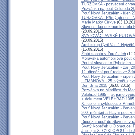
TURZOVKA - posvěcení chrám
Pozvánka na pouť Celurodu 2
Pouť Nový Jeruzalém - říjen 2
TURZOVKA - Přímý přenos TV
Marie Matky Církve
(03.10.201
Slavnost konsekrace kostela 
(28.09.2015)
SVATOVÁCLAVSKÉ PUTOVÁN
(23.09.2015)
Arcibiskup Cyril Vasiľ: Největš
(15.09.2015)
Zlatá sobota v Žarošicích
(12.
Moravská automobilová pouť 
Poutní slavnost v Rybnicích -
Pouť Nový Jeruzalém - září 2
12. diecézní pouť rodin ve Ž
Pouť Nový Jeruzalém - srpen 
LITMANOVÁ - 25. výročí zjeve
Den Brna 2015
(06.08.2015)
Pozvánka na Mladifest do Medž
Velehrad 1985 - jak jsme vypís
+ dokument VELEHRAD 1985 (P
X. jubilejní cyklopouť z Přímě
Pouť Nový Jeruzalém - červe
300. měsíční a Hlavní pouť 
Pouť Nový Jeruzalém - červen
Diecézní pouť do Slavonic v 
Svatý Kopeček u Olomouce: P
Jubilejní X. CYKLOPOUŤ do J