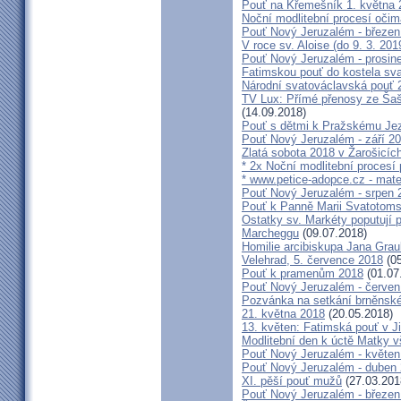
Pouť na Křemešník 1. května 
Noční modlitební procesí očim
Pouť Nový Jeruzalém - březen
V roce sv. Aloise (do 9. 3. 201
Pouť Nový Jeruzalém - prosin
Fatimskou pouť do kostela sva
Národní svatováclavská pouť 
TV Lux: Přímé přenosy ze Šaš
(14.09.2018)
Pouť s dětmi k Pražskému Jez
Pouť Nový Jeruzalém - září 2
Zlatá sobota 2018 v Žarošicích 
* 2x Noční modlitební procesí p
* www.petice-adopce.cz - mater
Pouť Nový Jeruzalém - srpen 
Pouť k Panně Marii Svatotoms
Ostatky sv. Markéty poputují
Marcheggu
(09.07.2018)
Homilie arcibiskupa Jana Grau
Velehrad, 5. července 2018
(05
Pouť k pramenům 2018
(01.07
Pouť Nový Jeruzalém - červen
Pozvánka na setkání brněnské
21. května 2018
(20.05.2018)
13. květen: Fatimská pouť v Ji
Modlitební den k úctě Matky v
Pouť Nový Jeruzalém - květen
Pouť Nový Jeruzalém - duben
XI. pěší pouť mužů
(27.03.201
Pouť Nový Jeruzalém - březen