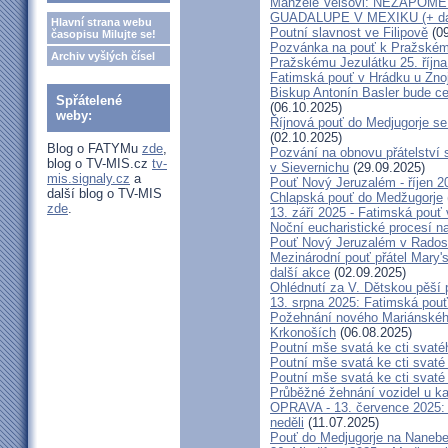
Manželé Veisovi: NEZAPO
GUADALUPE V MEXIKU (+ dal
Hlavní strana webu
Poutní slavnost ve Filipově
(09
časopisu Milujte se!
Pozvánka na pouť k Pražském
Archiv vyšlých čísel
Pražskému Jezulátku 25. říjn
Fatimská pouť v Hrádku u Znoj
Biskup Antonín Basler bude ce
Spřátelené
(06.10.2025)
weby:
Říjnová pouť do Medjugorje se
(02.10.2025)
Blog o FATYMu
zde
,
Pozvání na obnovu přátelství 
blog o TV-MIS.cz
tv-
v Sievernichu
(29.09.2025)
mis.signaly.cz
a
Pouť Nový Jeruzalém - říjen 2
další blog o TV-MIS
Chlapská pouť do Medžugorje
zde
.
13. září 2025 - Fatimská pouť
Noční eucharistické procesí n
Pouť Nový Jeruzalém v Radost
Mezinárodní pouť přátel Mary'
další akce
(02.09.2025)
Ohlédnutí za V. Dětskou pěší 
13. srpna 2025: Fatimská pou
Požehnání nového Mariánského 
Krkonoších
(06.08.2025)
Poutní mše svatá ke cti svaté
Poutní mše svatá ke cti svat
Poutní mše svatá ke cti svat
Průběžné žehnání vozidel u ka
OPRAVA - 13. července 2025: 
neděli
(11.07.2025)
Pouť do Medjugorje na Nanebe