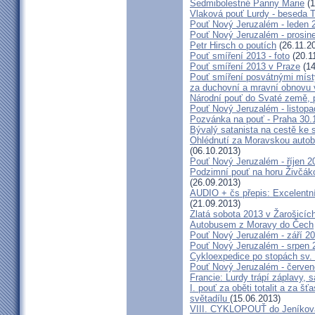
Sedmibolestné Panny Marie
(1
Vlaková pouť Lurdy - beseda 
Pouť Nový Jeruzalém - leden 
Pouť Nový Jeruzalém - prosin
Petr Hirsch o poutích
(26.11.2
Pouť smíření 2013 - foto
(20.1
Pouť smíření 2013 v Praze
(14
Pouť smíření posvátnými míst
za duchovní a mravní obnovu 
Národní pouť do Svaté země, p
Pouť Nový Jeruzalém - listop
Pozvánka na pouť - Praha 30.
Bývalý satanista na cestě ke 
Ohlédnutí za Moravskou autobu
(06.10.2013)
Pouť Nový Jeruzalém - říjen 2
Podzimní pouť na horu Živčáko
(26.09.2013)
AUDIO + čs přepis: Excelentní
(21.09.2013)
Zlatá sobota 2013 v Žarošicíc
Autobusem z Moravy do Čech
Pouť Nový Jeruzalém - září 2
Pouť Nový Jeruzalém - srpen 
Cykloexpedice po stopách sv. 
Pouť Nový Jeruzalém - červe
Francie: Lurdy trápí záplavy,
I. pouť za oběti totalit a za 
světadílu
(15.06.2013)
VIII. CYKLOPOUŤ do Jeníkov