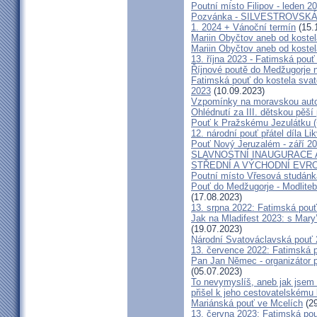
Poutní místo Filipov - leden 2
Pozvánka - SILVESTROVSKÁ
1. 2024 + Vánoční termín
(15.
Mariin Obyčtov aneb od kostel
Mariin Obyčtov aneb od kostel
13. října 2023 - Fatimská pouť 
Říjnové poutě do Medžugorje 
Fatimská pouť do kostela svaté
2023
(10.09.2023)
Vzpomínky na moravskou auto
Ohlédnutí za III. dětskou pěší 
Pouť k Pražskému Jezulátku (
12. národní pouť přátel díla Li
Pouť Nový Jeruzalém - září 2
SLAVNOSTNÍ INAUGURACE 
STŘEDNÍ A VÝCHODNÍ EVR
Poutní místo Vřesová studánk
Pouť do Medžugorje - Modliteb
(17.08.2023)
13. srpna 2022: Fatimská pouť 
Jak na Mladifest 2023: s Ma
(19.07.2023)
Národní Svatováclavská pouť
13. července 2022: Fatimská po
Pan Jan Němec - organizátor po
(05.07.2023)
To nevymyslíš, aneb jak jsem 
přišel k jeho cestovatelskému
Mariánská pouť ve Mcelích
(29
13. června 2023: Fatimská pouť