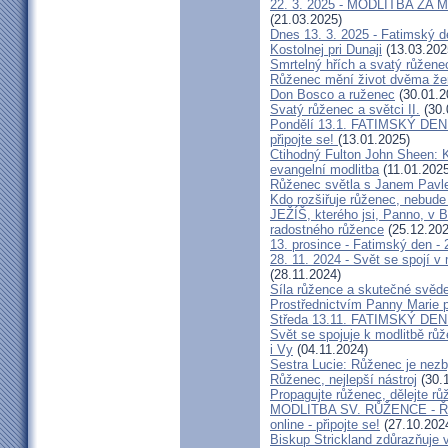
22. 3. 2025 - MODLITBA ZA MÍ
(21.03.2025)
Dnes 13. 3. 2025 - Fatimský d
Kostolnej pri Dunaji
(13.03.202
Smrtelný hřích a svatý růžene
Růženec mění život dvěma že
Don Bosco a ruženec
(30.01.2
Svatý růženec a světci II.
(30.
Pondělí 13.1. FATIMSKÝ DEN 2
připojte se!
(13.01.2025)
Ctihodný Fulton John Sheen: 
evangelní modlitba
(11.01.2025
Růženec světla s Janem Pavle
Kdo rozšiřuje růženec, nebude
JEŽÍŠ, kterého jsi, Panno, v B
radostného růžence
(25.12.202
13. prosince - Fatimský den - 
28. 11. 2024 - Svět se spojí 
(28.11.2024)
Síla růžence a skutečné svěde
Prostřednictvím Panny Marie p
Středa 13.11. FATIMSKÝ DEN 
Svět se spojuje k modlitbě růž
i Vy
(04.11.2024)
Sestra Lucie: Růženec je nezb
Růženec, nejlepší nástroj
(30.
Propagujte růženec, dělejte rů
MODLITBA SV. RŮŽENCE - Říjen 
online - připojte se!
(27.10.202
Biskup Strickland zdůrazňuje