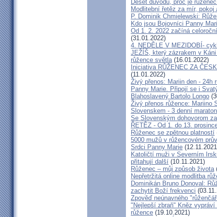
Deset důvodů, proč je růžene
Modlitební řetěz za mír, pokoj
P. Dominik Chmielewski: Růž
Kdo jsou Bojovníci Panny Mar
Od 1. 2. 2022 začíná celoročn
(31.01.2022)
4. NEDĚLE V MEZIDOBÍ- cyk
JEŽÍŠ, který zázrakem v Káni z
růžence světla
(16.01.2022)
Iniciativa RŮŽENEC ZA ČESKO
(11.01.2022)
Živý přenos: Mariin den - 24h
Panny Marie. Připojí se i Sva
Blahoslavený Bartolo Longo
(3
Živý přenos růžence: Mariino 
Slovenskem - 3 denní maraton
Se Slovenským dohovorom z
ŘETĚZ - Od 1. do 13. prosince
Růženec se zpětnou platností
5000 mužů v růžencovém prův
Srdci Panny Marie
(12.11.2021
Katoličtí muži v Severním Irs
přitahují další
(10.11.2021)
Růženec – můj způsob života
Nepřetržitá online modlitba rů
Dominikán Bruno Donoval: Růž
zachytit Boží frekvenci
(03.11.
Zpověď neúnavného "růženčáře
"Nejlepší zbraň" Kněz vypráví 
růžence
(19.10.2021)