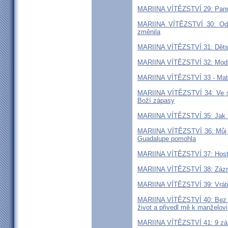
MARIINA VÍTĚZSTVÍ 29: Panna 
MARIINA VÍTĚZSTVÍ 30: Odvr
změnila
MARIINA VÍTĚZSTVÍ 31: Dětsk
MARIINA VÍTĚZSTVÍ 32: Modle
MARIINA VÍTĚZSTVÍ 33 - Matk
MARIINA VÍTĚZSTVÍ 34: Ve s
Boží zápasy
MARIINA VÍTĚZSTVÍ 35: Jak Pa
MARIINA VÍTĚZSTVÍ 36: Můj br
Guadalupe pomohla
MARIINA VÍTĚZSTVÍ 37: Hostý
MARIINA VÍTĚZSTVÍ 38: Zázra
MARIINA VÍTĚZSTVÍ 39: Vrátili
MARIINA VÍTĚZSTVÍ 40: Bez ně
život a přivedl mě k manželovi
MARIINA VÍTĚZSTVÍ 41: 9 záz