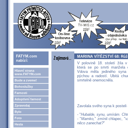
FATYM.com
MARIINA VÍTĚZSTVÍ 68: Růž
nabízí:
V polovině 18. století žila v
která se po smrti manžela 
Hlavní strana
Vdova měla jediného syna H
www.FATYM.com
pýchou a radostí. Ubitá chu
smrtelně onemocněla.
Bude a zveme!
Bohoslužby
Farnosti
Adoptivní farnost
Zpravodaj
Zavolala svého syna k posteli 
Bylo
- "
Hubalde, synu, umírám. Chtěl
Foto
- "
Mamko,
" zmínil chlapec, "
v
něco zanechat?
"
Hesla