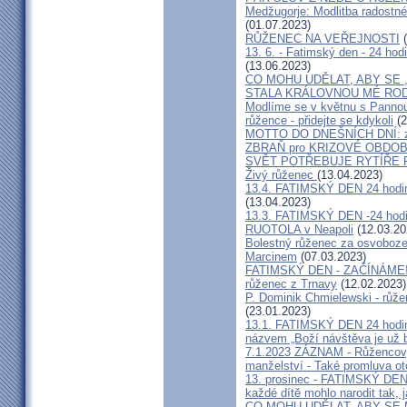
Medžugorje: Modlitba radostné
(01.07.2023)
RŮŽENEC NA VEŘEJNOSTI
(
13. 6. - Fatimský den - 24 hod
(13.06.2023)
CO MOHU UDĚLAT, ABY SE
STALA KRÁLOVNOU MÉ RO
Modlíme se v květnu s Pannou 
růžence - přidejte se kdykoli
(2
MOTTO DO DNEŠNÍCH DNÍ: za
ZBRAŇ pro KRIZOVÉ OBDOB
SVĚT POTŘEBUJE RYTÍŘE
Živý růženec
(13.04.2023)
13.4. FATIMSKÝ DEN 24 hodin
(13.04.2023)
13.3. FATIMSKÝ DEN -24 hodi
RUOTOLA v Neapoli
(12.03.20
Bolestný růženec za osvoboze
Marcinem
(07.03.2023)
FATIMSKÝ DEN - ZAČÍNÁME! v 
růženec z Trnavy
(12.02.2023)
P. Dominik Chmielewski - růžen
(23.01.2023)
13.1. FATIMSKÝ DEN 24 hodi
názvem „Boží návštěva je už b
7.1.2023 ZÁZNAM - Růžencový 
manželství - Také promluva o
13. prosinec - FATIMSKÝ DEN
každé dítě mohlo narodit tak, 
CO MOHU UDĚLAT, ABY SE