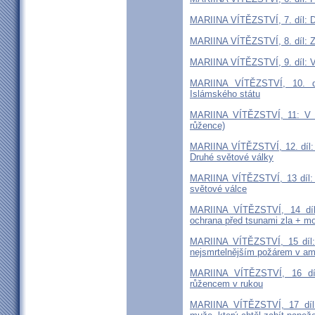
MARIINA VÍTĚZSTVÍ, 7. díl: Dr
MARIINA VÍTĚZSTVÍ, 8. díl: Z
MARIINA VÍTĚZSTVÍ, 9. díl: Ví
MARIINA VÍTĚZSTVÍ, 10. dí
Islámského státu
MARIINA VÍTĚZSTVÍ, 11: V d
růžence)
MARIINA VÍTĚZSTVÍ, 12. díl:
Druhé světové války
MARIINA VÍTĚZSTVÍ, 13 díl: 
světové válce
MARIINA VÍTĚZSTVÍ, 14 díl:
ochrana před tsunami zla + mo
MARIINA VÍTĚZSTVÍ, 15 díl: 
nejsmrtelnějším požárem v am
MARIINA VÍTĚZSTVÍ, 16 díl
růžencem v rukou
MARIINA VÍTĚZSTVÍ, 17 díl: