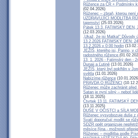
Růžence za ČR + Podmínky k 
(02.04.2026)
Růženec – zbraň, kterou není 
UZDRAVUJÍCÍ MODLITBA RŮ
tajemství
(25.03.2026)
Pátek 13.3. FATIMSKÝ DEN, 24
(12.03.2026)
„Ukaž, že jsi Matka!“ Důvody 
13.2.2026 FATIMSKÝ DEN: 24
13.2.2026 v 0:00 hodin
(13.02.
JEŽÍŠ, kterého jsi, Panno, v c
radostného růžence
(01.02.202
13. 1. 2026 - Fatimský den - 2
Dunaji a Ľutině
(13.01.2026)
JEŽÍŠ, který byl pokřtěn v Jor
světla
(11.01.2026)
Nabízíme růžence
(10.01.2026
PRAVDA O RŮŽENCI
(10.12.2
Růženec může zachránit před
Satan je nyní silný – neboť li
(18.11.2025)
Čtvrtek 13.11. FATIMSKÝ DEN
(13.11.2025)
DUŠE V OČISTCI a SÍLA M
Růženec vysvobozuje duše z o
Svatí doporučují modlit se růž
SDZR opět organizuje nepřetrž
měsíce října - možnosti připoj
Růženec – modlitba podle Pí