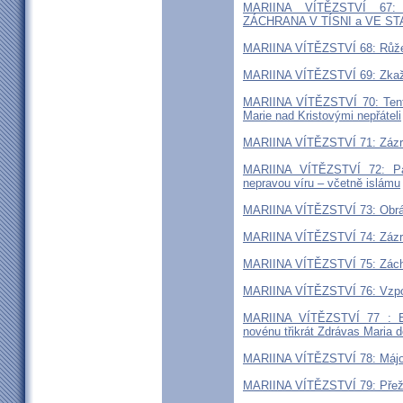
MARIINA VÍTĚZSTVÍ 67
ZÁCHRANA V TÍSNI a VE S
MARIINA VÍTĚZSTVÍ 68: Růže
MARIINA VÍTĚZSTVÍ 69: Zka
MARIINA VÍTĚZSTVÍ 70: Tento
Marie nad Kristovými nepřáteli
MARIINA VÍTĚZSTVÍ 71: Zázra
MARIINA VÍTĚZSTVÍ 72: Pan
nepravou víru – včetně islámu
MARIINA VÍTĚZSTVÍ 73: Obráce
MARIINA VÍTĚZSTVÍ 74: Zázra
MARIINA VÍTĚZSTVÍ 75: Záchra
MARIINA VÍTĚZSTVÍ 76: Vzpour
MARIINA VÍTĚZSTVÍ 77 : Bud
novénu třikrát Zdrávas Maria d
MARIINA VÍTĚZSTVÍ 78: Májov
MARIINA VÍTĚZSTVÍ 79: Přeži