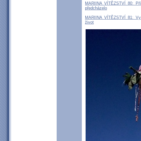
MARIINA VÍTĚZSTVÍ 80: Pří
předcházelo
MARIINA VÍTĚZSTVÍ 81: Vysm
život