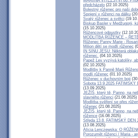
MARIINA VÍTĚZSTVÍ 80: Příb
předcházelo
(22.10.2025)
Bolestný růženec pro naši dob
Spojení v růženci na dálku
(20
Svatý růženec a světci
(19.10
Biskup Basler v Medžugorji, 
(15.10.2025)
Růžencové odpustky
(12.10.2
MODLITBA RŮŽENCE – ŘETĚ
Růženec Panny Marie - Rosari
Milion dětí se modlí růženec
(0
IN SINU JESU: Některá oblak
růženec.
(04.10.2025)
Papež Lev vyzývá katolíky, ab
(02.10.2025)
Modlitby k Panně Marii Růženc
modlí růženec
(01.10.2025)
Růženec v duchovním boji
(30
Sobota 13.9.2025 FATIMSKÝ D
(13.09.2025)
JEŽÍŠ, který tě, Panno, na neb
slavného růženci
(21.08.2025)
Modlitba svěření se přes růže
růženec
(21.08.2025)
JEŽÍŠ, který tě, Panno, na neb
růžence
(16.08.2025)
Středa 13.8. FATIMSKÝ DEN 24h
(13.08.2025)
Alícia Lenczewska: O RŮŽEN
Porozumět růženci / Maria - 