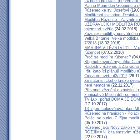
24 hodin pro Marii (nepřetržit
Panna Marie don Gobbimu o p
Růženec ke sv. Josefovi
(19.0
Modlitební iniciativa: ‎Desiato
Modlitba Růžence - Za vnitřní
UZDRAVUJÍCÍ MODLITBA R
tajemství světla
(24.02.2018)
Zázraky modlitby posvátného r
Velká Británie: Velká modlitba
7/2018
(18.02.2018)
MARIINA VÍTĚZSTVÍ 11. - V dě
růžence)
(07.02.2018)
Proč se modlím růženec?
(04.
Stigmatizovaná mystička Catal
Radostný růženec a Zázračná
Irští katolíci plánují modlitbu
Cirkvi vo svete 43/2017
(26.11
Ze satanistického kněze světc
není nemožné
(22.11.2017)
Překonal věznění a závislost n
k iniciativě Milion dětí se modl
TV Lux, pořad DOMA JE DOMA
(17.10.2017)
18. říjen: celosvětová akc
Růženec na hranicích - Poláci 
Poláci se budou 7. října modlit 
(05.10.2017)
Růženec jako Nový zákon v roz
ROZJÍMÁNÍ k tajemstvím růženc
(22.09.2017)