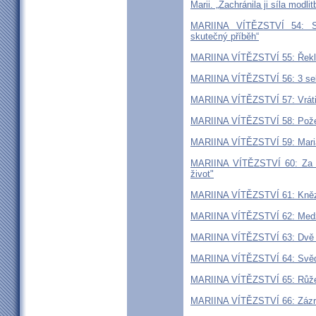
Marii. „Zachránila ji síla modlit
MARIINA VÍTĚZSTVÍ 54: Sí
skutečný příběh“
MARIINA VÍTĚZSTVÍ 55: Řekla 
MARIINA VÍTĚZSTVÍ 56: 3 seku
MARIINA VÍTĚZSTVÍ 57: Vrátil
MARIINA VÍTĚZSTVÍ 58: Požeh
MARIINA VÍTĚZSTVÍ 59: Maria 
MARIINA VÍTĚZSTVÍ 60: Za dv
život"
MARIINA VÍTĚZSTVÍ 61: Kněz v
MARIINA VÍTĚZSTVÍ 62: Medžug
MARIINA VÍTĚZSTVÍ 63: Dvě s
MARIINA VÍTĚZSTVÍ 64: Svědec
MARIINA VÍTĚZSTVÍ 65: Růžene
MARIINA VÍTĚZSTVÍ 66: Zázra