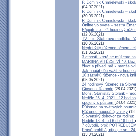
P. Dominik Chmielewski - škola
(04.07.2021)
P. Dominik Chmielewski – škol
(30.06.2021)
P. Dominik Chmielewski - škol
Online vo svete – sestra Eman
Připojte se - 24 hodinový růž
(12.06.2021)
TV Lux: Štafetová modlitba růž
(10.06.2021)
Nepřetržitý růženec během cel
(31.05.2021)
3 ctnosti, které se můžeme na
MARIINA VÍTĚZSTVÍ 40: Bez ně
život a přivedl mě k manželovi
Jak naučit děti vážit si hodno
10 zázraků růžence - nová kni
(05.05.2021)
24 hodinový růženec za Slove
Giovanni Rotondo
(28.04.2021
Mons. Stanislav Stolárik - mo
Neděle 25. 4. 2021 - 12 hodino
spojený s půstem
(24.04.2021
Růženec na světových poutní
Růženec nepouštěj z ruky
(18.
Slovenský dohovor za rodi
Neděle 18. 4. od 6 do 18 hod.
7 důvodů, proč POTŘEBUJEME
Právě probíhá, připojte se - 2
(13.04.2021)