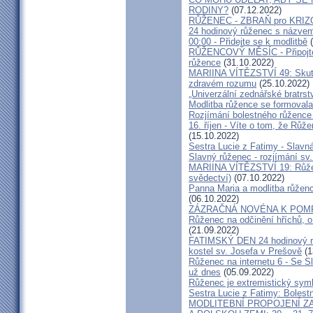
RODINY?
(07.12.2022)
RŮŽENEC - ZBRAŇ pro KRI
24 hodinový růženec s názvem
00:00 - Přidejte se k modlitbě
(
RŮŽENCOVÝ MĚSÍC - Připojte s
růžence
(31.10.2022)
MARIINA VÍTĚZSTVÍ 49: Skuteč
zdravém rozumu
(25.10.2022)
„Univerzální zednářské bratrst
Modlitba růžence se formovala 
Rozjímání bolestného růžence 
16. říjen - Víte o tom, že Růže
(15.10.2022)
Sestra Lucie z Fatimy - Slavn
Slavný růženec - rozjímání sv
MARIINA VÍTĚZSTVÍ 19: Růžene
svědectví)
(07.10.2022)
Panna Maria a modlitba růženc
(06.10.2022)
ZÁZRAČNÁ NOVÉNA K POM
Růženec na odčinění hříchů, o
(21.09.2022)
FATIMSKÝ DEN 24 hodinový růž
kostel sv. Josefa v Prešově
(1
Růženec na internetu 6 - Se S
už dnes
(05.09.2022)
Růženec je extremistický sym
Sestra Lucie z Fatimy: Bolest
MODLITEBNÍ PROPOJENÍ Z