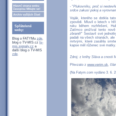
Hlavní strana webu
- "
Plukovníku, proč si neotevř
časopisu Milujte se!
srdce zakusí pokoj a vyrovnan
Archiv vyšlých čísel
Voják, kterého se dotkla tato
zpovědi. Mluvil o letech v h
ruku během rozhřešení, Hub
Spřátelené
Zatímco prožíval tento nově
weby:
zbraně!
" Sestavil své jednotk
padali na všech stranách, ale 
Blog o FATYMu
zde
,
mrtvými, které zasáhla smrte
blog o TV-MIS.cz
tv-
kapse měl růženec své matky. 
mis.signaly.cz
a
další blog o TV-MIS
zde
.
Zdroj: z knihy
Sláva a cnosti 
Převzato z
www.verim.sk
, člá
(Na Fatym.com vydáno 3. 6. 20