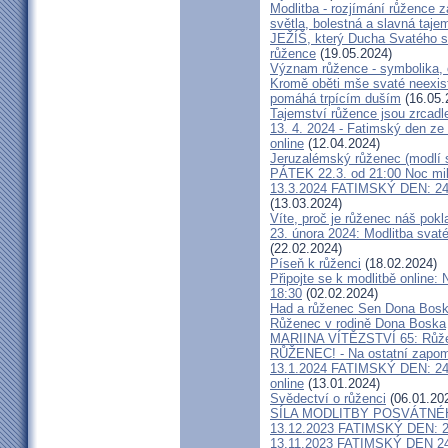
Modlitba - rozjímání růžence 
světla, bolestná a slavná taje
JEŽÍŠ, který Ducha Svatého se
růžence
(19.05.2024)
Význam růžence - symbolika, o
Kromě oběti mše svaté neexistu
pomáhá trpícím duším
(16.05.
Tajemství růžence jsou zrcad
13. 4. 2024 - Fatimský den ze
online
(12.04.2024)
Jeruzalémský růženec (modlí 
PÁTEK 22.3. od 21:00 Noc mil
13.3.2024 FATIMSKÝ DEN: 24
(13.03.2024)
Víte, proč je růženec náš pokl
23. února 2024: Modlitba svaté
(22.02.2024)
Píseň k růženci
(18.02.2024)
Připojte se k modlitbě online:
18:30
(02.02.2024)
Had a růženec Sen Dona Bos
Růženec v rodině Dona Boska
MARIINA VÍTĚZSTVÍ 65: Růžene
RŮŽENEC! - Na ostatní zapome
13.1.2024 FATIMSKÝ DEN: 24 
online
(13.01.2024)
Svědectví o růženci
(06.01.20
SÍLA MODLITBY POSVÁTNÉ
13.12.2023 FATIMSKÝ DEN: 24
13.11.2023 FATIMSKÝ DEN 24