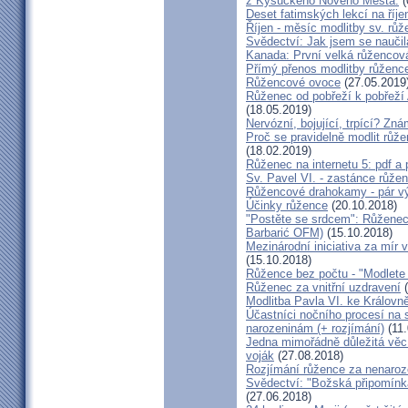
z Kysuckého Nového Města.
(
Deset fatimských lekcí na říj
Říjen - měsíc modlitby sv. rů
Svědectví: Jak jsem se naučil
Kanada: První velká růžencová 
Přímý přenos modlitby růženc
Růžencové ovoce
(27.05.2019
Růženec od pobřeží k pobřeží 
(18.05.2019)
Nervózní, bojující, trpící? Zn
Proč se pravidelně modlit růže
(18.02.2019)
Růženec na internetu 5: pdf a
Sv. Pavel VI. - zastánce růže
Růžencové drahokamy - pár vý
Účinky růžence
(20.10.2018)
"Postěte se srdcem": Růženec 
Barbarić OFM)
(15.10.2018)
Mezinárodní iniciativa za mír 
(15.10.2018)
Růžence bez počtu - "Modlete 
Růženec za vnitřní uzdravení
(
Modlitba Pavla VI. ke Králov
Účastníci nočního procesí na s
narozeninám (+ rozjímání)
(11.
Jedna mimořádně důležitá věc 
voják
(27.08.2018)
Rozjímání růžence za nenaroz
Svědectví: "Božská připomínk
(27.06.2018)