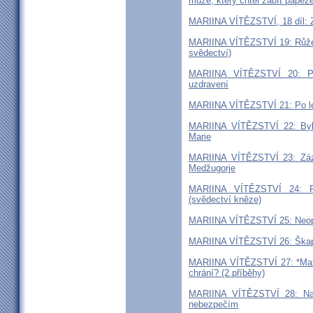
muže, který chtěl zabít papež
MARIINA VÍTĚZSTVÍ, 18 díl: Z
MARIINA VÍTĚZSTVÍ 19: Růžene
svědectví)
MARIINA VÍTĚZSTVÍ 20: Pů
uzdravení
MARIINA VÍTĚZSTVÍ 21: Po let
MARIINA VÍTĚZSTVÍ 22: Byl
Marie
MARIINA VÍTĚZSTVÍ 23: Zázra
Medžugorje
MARIINA VÍTĚZSTVÍ 24: Rů
(svědectví kněze)
MARIINA VÍTĚZSTVÍ 25: Neopu
MARIINA VÍTĚZSTVÍ 26: Škapul
MARIINA VÍTĚZSTVÍ 27: *Mat
chrání? (2 příběhy)
MARIINA VÍTĚZSTVÍ 28: Nad
nebezpečím