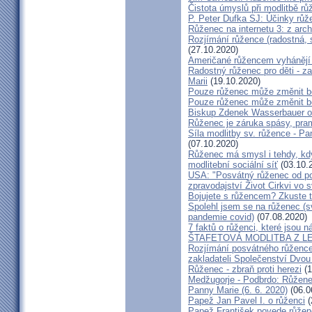
Čistota úmyslů při modlitbě r
P. Peter Dufka SJ: Účinky růž
Růženec na internetu 3: z arch
Rozjímání růžence (radostná, s
(27.10.2020)
Američané růžencem vyhánějí
Radostný růženec pro děti - 
Marii
(19.10.2020)
Pouze růženec může změnit bě
Pouze růženec může změnit bě
Biskup Zdenek Wasserbauer o
Růženec je záruka spásy, pram
Síla modlitby sv. růžence - P
(07.10.2020)
Růženec má smysl i tehdy, kd
modlitební sociální síť
(03.10.
USA: "Posvátný růženec od pobř
zpravodajství Život Cirkvi vo 
Bojujete s růžencem? Zkuste t
Spolehl jsem se na růženec (
pandemie covid)
(07.08.2020)
7 faktů o růženci, které jso
ŠTAFETOVÁ MODLITBA Z LEVOČ
Rozjímání posvátného růžence 
zakladateli Společenství Dvo
Růženec - zbraň proti herezi
(1
Medžugorje - Podbrdo: Růžene
Panny Marie (6. 6. 2020)
(06.0
Papež Jan Pavel I. o růženci
(
Papež František povede růžen