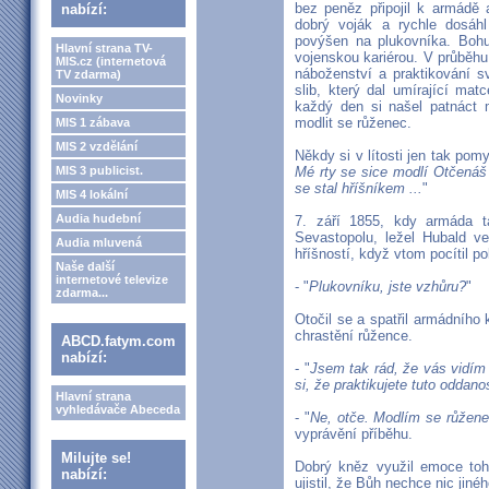
bez peněz připojil k armádě 
nabízí:
dobrý voják a rychle dosáhl
povýšen na plukovníka. Bohuž
Hlavní strana TV-
vojenskou kariérou. V průběhu
MIS.cz (internetová
náboženství a praktikování s
TV zdarma)
slib, který dal umírající ma
Novinky
každý den si našel patnáct m
modlit se růženec.
MIS 1 zábava
MIS 2 vzdělání
Někdy si v lítosti jen tak pomy
MIS 3 publicist.
Mé rty se sice modlí Otčenáš 
se stal hříšníkem ...
"
MIS 4 lokální
Audia hudební
7. září 1855, kdy armáda tá
Sevastopolu, ležel Hubald v
Audia mluvená
hříšností, když vtom pocítil p
Naše další
internetové televize
- "
Plukovníku, jste vzhůru?
"
zdarma...
Otočil se a spatřil armádního
chrastění růžence.
ABCD.fatym.com
nabízí:
- "
Jsem tak rád, že vás vidím
si, že praktikujete tuto oddano
Hlavní strana
vyhledávače Abeceda
- "
Ne, otče. Modlím se růžen
vyprávění příběhu.
Milujte se!
Dobrý kněz využil emoce to
nabízí:
ujistil, že Bůh nechce nic jiné