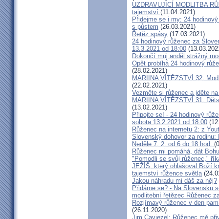
UZDRAVUJÍCÍ MODLITBA RŮ
tajemství
(11.04.2021)
Přidejme se i my: 24 hodinový 
s půstem
(26.03.2021)
Řetěz spásy
(17.03.2021)
24 hodinový růženec za Slove
13.3.2021 od 18:00
(13.03.202
Dokončí můj anděl strážný mo
Opět probíhá 24 hodinový růže
(28.02.2021)
MARIINA VÍTĚZSTVÍ 32: Modle
(22.02.2021)
Vezměte si růženec a jděte n
MARIINA VÍTĚZSTVÍ 31: Dětsk
(13.02.2021)
Připojte se! - 24 hodinový rů
sobota 13.2.2021 od 18:00
(12
Růženec na internetu 2: z You
Slovenský dohovor za rodi
Neděle 7. 2. od 6 do 18 hod.
(
Růženec mi pomáhá, dát Bohu 
"Pomodli se svůj růženec," ří
JEŽÍŠ, který ohlašoval Boží kr
tajemství růžence světla
(24.0
Jakou náhradu mi dáš za něj?
Přidáme se? - Na Slovensku s
modlitební řetězec Růženec za
Rozjímavý růženec v den pam
(26.11.2020)
Jim Caviezel: Růženec mě při