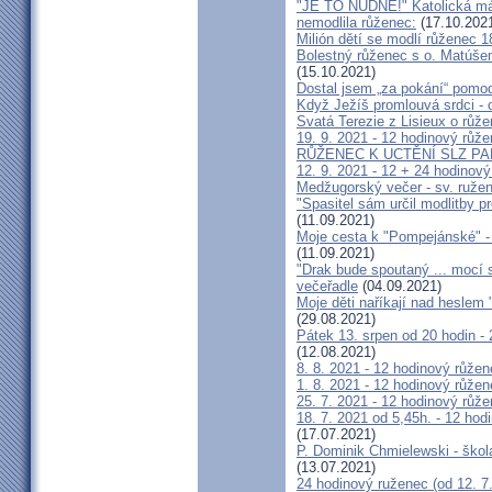
"JE TO NUDNÉ!" Katolická má
nemodlila růženec:
(17.10.202
Milión dětí se modlí růženec 1
Bolestný růženec s o. Matúše
(15.10.2021)
Dostal jsem „za pokání“ pomod
Když Ježíš promlouvá srdci - 
Svatá Terezie z Lisieux o růž
19. 9. 2021 - 12 hodinový růže
RŮŽENEC K UCTĚNÍ SLZ P
12. 9. 2021 - 12 + 24 hodinový
Medžugorský večer - sv. ruže
"Spasitel sám určil modlit
(11.09.2021)
Moje cesta k "Pompejánské" - s
(11.09.2021)
"Drak bude spoutaný ... mocí
večeřadle
(04.09.2021)
Moje děti naříkají nad heslem
(29.08.2021)
Pátek 13. srpen od 20 hodin -
(12.08.2021)
8. 8. 2021 - 12 hodinový růžen
1. 8. 2021 - 12 hodinový růžen
25. 7. 2021 - 12 hodinový růže
18. 7. 2021 od 5,45h. - 12 hodi
(17.07.2021)
P. Dominik Chmielewski - škol
(13.07.2021)
24 hodinový ruženec (od 12. 7.