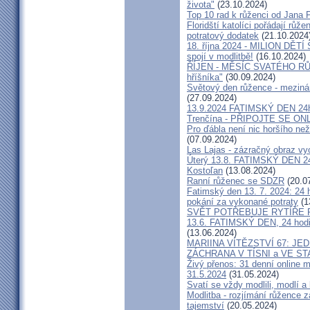
života"
(23.10.2024)
Top 10 rad k růženci od Jana P
Floridští katolíci pořádají rů
potratový dodatek
(21.10.2024
18. října 2024 - MILION DĚT
spojí v modlitbě!
(16.10.2024)
ŘÍJEN - MĚSÍC SVATÉHO RŮŽ
hříšníka"
(30.09.2024)
Světový den růžence - mezinár
(27.09.2024)
13.9.2024 FATIMSKÝ DEN 24ho
Trenčína - PŘIPOJTE SE ON
Pro ďábla není nic horšího ne
(07.09.2024)
Las Lajas - zázračný obraz vy
Úterý 13.8. FATIMSKÝ DEN 24h
Kostoľan
(13.08.2024)
Ranní růženec se SDZR
(20.0
Fatimský den 13. 7. 2024: 24
pokání za vykonané potraty
(1
SVĚT POTŘEBUJE RYTÍŘE
13.6. FATIMSKÝ DEN, 24 hodi
(13.06.2024)
MARIINA VÍTĚZSTVÍ 67: J
ZÁCHRANA V TÍSNI a VE S
Živý přenos: 31 denní online 
31.5.2024
(31.05.2024)
Svatí se vždy modlili, modlí a
Modlitba - rozjímání růžence 
tajemství
(20.05.2024)