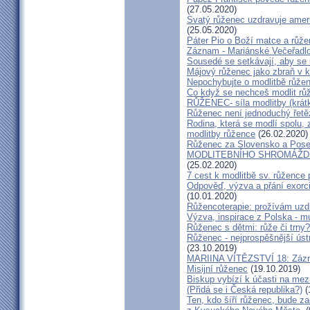
(27.05.2020)
Svatý růženec uzdravuje amer
(25.05.2020)
Páter Pio o Boží matce a růže
Záznam - Mariánské Večeřadlo
Sousedé se setkávají, aby se 
Májový růženec jako zbraň v k
Nepochybujte o modlitbě růže
Co když se nechceš modlit rů
RŮŽENEC- síla modlitby (krátk
Růženec není jednoduchý řetěz
Rodina, která se modlí spolu, 
modlitby růžence
(26.02.2020)
Růženec za Slovensko a Pose
MODLITEBNÍHO SHROMÁŽDĚNÍ
(25.02.2020)
7 cest k modlitbě sv. růžence 
Odpověď, výzva a přání exorc
(10.01.2020)
Růžencoterapie: prožívám uzd
Výzva, inspirace z Polska - m
Růženec s dětmi: růže či trny?
Růženec - nejprospěšnější ústn
(23.10.2019)
MARIINA VÍTĚZSTVÍ 18: Zázra
Misijní růženec
(19.10.2019)
Biskup vybízí k účasti na mezi
(Přidá se i Česká republika?)
(
Ten, kdo šíří růženec, bude z