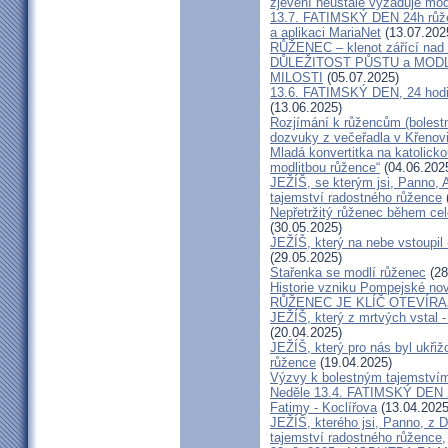
zjevení neustále vyžaduje mod
13.7. FATIMSKÝ DEN 24h růže
a aplikaci MariaNet
(13.07.202
RŮŽENEC – klenot zářící nad 
DŮLEŽITOST PŮSTU a MOD
MILOSTI
(05.07.2025)
13.6. FATIMSKÝ DEN, 24 hodi
(13.06.2025)
Rozjímání k růžencům (bolestn
dozvuky z večeřadla v Křenov
Mladá konvertitka na katolickou
modlitbou růžence“
(04.06.202
JEŽÍŠ, se kterým jsi, Panno, A
tajemství radostného růžence
Nepřetržitý růženec během cel
(30.05.2025)
JEŽÍŠ, který na nebe vstoupil 
(29.05.2025)
Stařenka se modlí růženec
(28
Historie vzniku Pompejské no
RŮŽENEC JE KLÍČ OTEVÍRA
JEŽÍŠ, který z mrtvých vstal -
(20.04.2025)
JEŽÍŠ, který pro nás byl ukřiž
růžence
(19.04.2025)
Výzvy k bolestným tajemstvím
Neděle 13.4. FATIMSKÝ DEN 
Fatimy - Koclířova
(13.04.2025
JEŽÍŠ, kterého jsi, Panno, z 
tajemství radostného růžence,