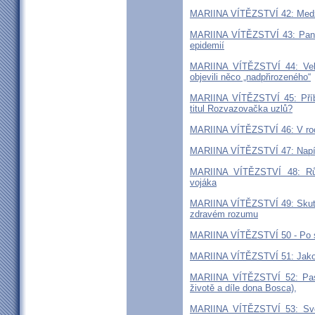
MARIINA VÍTĚZSTVÍ 42: Medžug
MARIINA VÍTĚZSTVÍ 43: Pann
epidemií
MARIINA VÍTĚZSTVÍ 44: Velk
objevili něco „nadpřirozeného“
MARIINA VÍTĚZSTVÍ 45: Příb
titul Rozvazovačka uzlů?
MARIINA VÍTĚZSTVÍ 46: V roc
MARIINA VÍTĚZSTVÍ 47: Napíšu
MARIINA VÍTĚZSTVÍ 48: Růž
vojáka
MARIINA VÍTĚZSTVÍ 49: Skuteč
zdravém rozumu
MARIINA VÍTĚZSTVÍ 50 - Po s
MARIINA VÍTĚZSTVÍ 51: Jako 
MARIINA VÍTĚZSTVÍ 52: Past
životě a díle dona Bosca)
,
MARIINA VÍTĚZSTVÍ 53: Svou