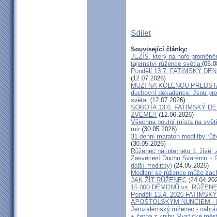
Sdílet
Související články:
JEŽÍŠ, který na hoře proměnění
tajemství růžence světla
(05.0
Pondělí 13.7. FATIMSKÝ DEN -
(12.07.2026)
MUŽI NA KOLENOU PŘEDSTAV
duchovní dekadence. Jsou pro
světa.
(12.07.2026)
SOBOTA 13.6. FATIMSKÝ DEN, 
ZVEME!!
(12.06.2026)
Všechna poutní místa na svět
mír
(30.05.2026)
31 denní maraton modlitby růž
(30.05.2026)
Růženec na internetu 1: živě,
Zasvěcení Duchu Svatému + R
další modlitby)
(24.05.2026)
Modlení se růžence může zachr
JAK ŽÍT RŮŽENEC
(24.04.20
15 000 DÉMONŮ vs. RŮŽEN
Pondělí 13.4. 2026 FATIMSKÝ
APOŠTOLSKÝM NUNCIEM - K
Jeruzalémský ruženec - nahráv
+ četba z knihy Mystické měs