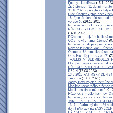
Fatimy - Koclířova
(15.11.2023
Živý přenos - 31 denní marato
31.10.2023 - připojte se kdykol
Proč růženec? proč dnes? neb
18. říjen: Milion dětí se modl
ve spolču
(16.10.2023)
Růženec – modlitba i pro nevěř
RŮŽENEC - KOMPENDIUM 
(14.10.2023)
Růženec je nejvíce biblická mo
OCist. o významu růžence)
(07
Růženec očišťuje a proměňuje 
Novéna k Panně Marii Růženc
Olomouc: U dominikánů se bud
Otec Pio: „Dej mi tu zbraň!“
(23
TAJEMSTVÍ SEDMIBOLEST
Moc pompejské novény, jak se 
RŮŽENEC SJEDNOCUJE VŠE
DĚJIN
(17.08.2023)
13.8.2023 FATIMSKÝ DEN 24 h
Trenčína
(13.08.2023)
Žádný Boží voják si nemůže do
Modlitba radostného růžence v
Modlil ses dnes růženec?
(01.
Růženec s myšlenkami sv. Cha
Růženec, pomoc v každém oka
JAK SE STÁT APOŠTOLEM
13. 7. - Fatimský den - 24 hod
denní přípravy na ZASVĚCENÍ
PÁR SLOV Z NEBE O RUŽEN