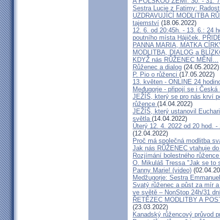
A POLSKOU ZEMI: 30. - 31. 7
Sestra Lucie z Fatimy: Rados
UZDRAVUJÍCÍ MODLITBA RŮ
tajemství
(18.06.2022)
12. 6. od 20:45h. - 13. 6.: 2
poutního místa Hájiček. PŘ
PANNA MARIA, MATKA CÍR
MODLITBA, DIALOG a BLÍZK
KDYŽ nás RŮŽENEC MĚNÍ...
Růženec a dialog
(24.05.2022)
P. Pio o růženci
(17.05.2022)
13. květen - ONLINE 24 hodin
Međugorje - připojí se i Česká
JEŽÍŠ, který se pro nás krví po
růžence
(14.04.2022)
JEŽÍŠ, který ustanovil Eucharis
světla
(14.04.2022)
Úterý 12. 4. 2022 od 20 hod. -
(12.04.2022)
Proč má společná modlitba sv
Jak nás RŮŽENEC vtahuje d
Rozjímání bolestného růžence 
O. Mikuláš Tressa "Jak se to
Panny Marie! (video)
(02.04.20
Medžugorje: Sestra Emmanuela
Svatý růženec a půst za mír a 
ve světě – NonStop 24h/31 dn
ŘETĚZEC MODLITBY A POSTU z
(23.03.2022)
Kanadský růžencový průvod pro