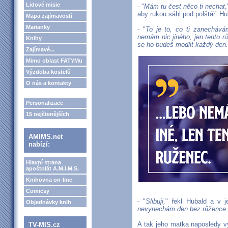
Lidové misie
- "
Mám tu čest něco ti nechat
aby rukou sáhl pod polštář. Hu
Mapa zajímavostí
Marianky
- "
To je to, co ti zanechává
nemám nic jiného, jen tento r
Knihy
se ho budeš modlit každý den.
Zajímavé...
Mimo oblast FATYMu
Výzdoba kostelů
O nás a kontakty
Personalizace
15 nejčtenějších
AMIMS.net
nabízí:
Hlavní strana
apoštolát A.M.I.M.S.
Knihovna on-line
Comicsy
- "
Slibuji,
" řekl Hubald a v j
Objednávky knih
nevynechám den bez růžence.
A tak jeho matka naposledy 
TV-MIS.cz