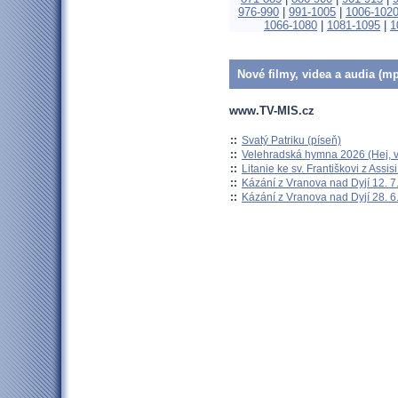
976-990
|
991-1005
|
1006-102
1066-1080
|
1081-1095
|
1
Nové filmy, videa a audia (mp
www.TV-MIS.cz
::
Svatý Patriku (píseň)
::
Velehradská hymna 2026 (Hej, v
::
Litanie ke sv. Františkovi z Assisi
::
Kázání z Vranova nad Dyjí 12. 7
::
Kázání z Vranova nad Dyjí 28. 6