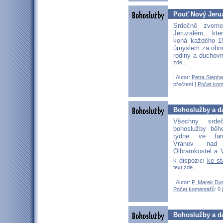
Pouť Nový Jeru
Srdečně zvem
Jeruzalém, kte
koná každého 1
úmyslem za obnov
rodiny a duchov
zde...
| Autor:
Petra Stepha
přečtení |
Počet kom
Bohoslužby a da
Všechny srd
bohoslužby běh
týdne ve far
Vranov nad D
Olbramkostel a V
k dispozici
ke s
text zde...
| Autor:
P. Marek Du
Počet komentářů
: 0 
Bohoslužby a da