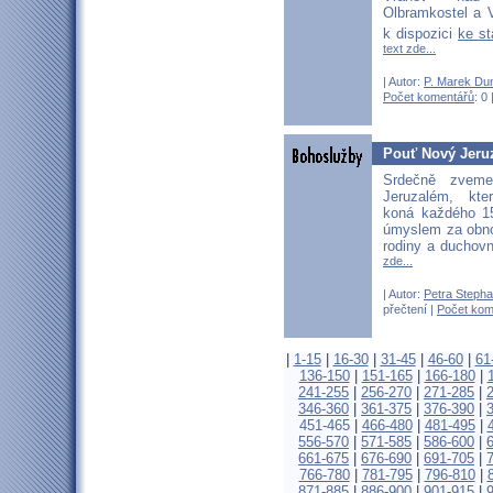
Olbramkostel a V
k dispozici
ke s
text zde...
| Autor:
P. Marek Du
Počet komentářů
: 0 
Pouť Nový Jeru
Srdečně zvem
Jeruzalém, kte
koná každého 1
úmyslem za obnov
rodiny a duchov
zde...
| Autor:
Petra Stepha
přečtení |
Počet kom
|
1-15
|
16-30
|
31-45
|
46-60
|
61
136-150
|
151-165
|
166-180
|
241-255
|
256-270
|
271-285
|
346-360
|
361-375
|
376-390
|
451-465
|
466-480
|
481-495
|
556-570
|
571-585
|
586-600
|
661-675
|
676-690
|
691-705
|
766-780
|
781-795
|
796-810
|
871-885
|
886-900
|
901-915
|