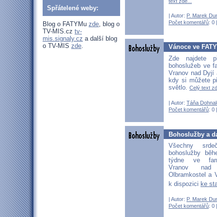
text zde...
Spřátelené weby:
| Autor:
P. Marek Du
Počet komentářů
: 0 
Blog o FATYMu
zde
, blog o
TV-MIS.cz
tv-
mis.signaly.cz
a další blog
o TV-MIS
zde
.
Vánoce ve FATY
Zde najdete p
bohoslužeb ve 
Vranov nad Dyjí 
kdy si můžete př
světlo.
Celý text zd
| Autor:
Táňa Dohnal
Počet komentářů
: 0 
Bohoslužby a da
Všechny srd
bohoslužby běh
týdne ve far
Vranov nad D
Olbramkostel a V
k dispozici
ke st
| Autor:
P. Marek Du
Počet komentářů
: 0 