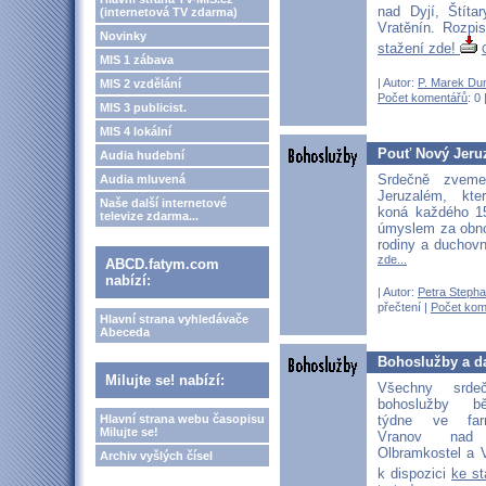
nad Dyjí, Štíta
(internetová TV zdarma)
Vratěnín. Rozpi
Novinky
stažení zde!
MIS 1 zábava
| Autor:
P. Marek Du
MIS 2 vzdělání
Počet komentářů
: 0 
MIS 3 publicist.
MIS 4 lokální
Pouť Nový Jeru
Audia hudební
Srdečně zvem
Audia mluvená
Jeruzalém, kte
Naše další internetové
koná každého 1
televize zdarma...
úmyslem za obnov
rodiny a duchov
zde...
ABCD.fatym.com
nabízí:
| Autor:
Petra Stepha
přečtení |
Počet kom
Hlavní strana vyhledávače
Abeceda
Bohoslužby a d
Milujte se! nabízí:
Všechny srd
bohoslužby b
týdne ve far
Hlavní strana webu časopisu
Milujte se!
Vranov nad D
Olbramkostel a V
Archiv vyšlých čísel
k dispozici
ke s