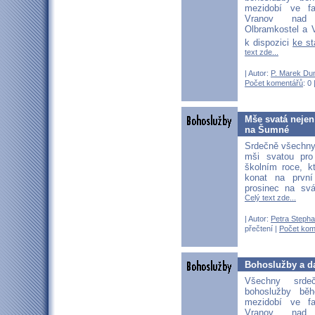
mezidobí ve fa
Vranov nad D
Olbramkostel a V
k dispozici
ke s
text zde...
| Autor:
P. Marek Du
Počet komentářů
: 0 
Mše svatá nejen
na Šumné
Srdečně všechny 
mši svatou pr
školním roce, k
konat na prvn
prosinec na svá
Celý text zde...
| Autor:
Petra Stepha
přečtení |
Počet kom
Bohoslužby a da
Všechny srd
bohoslužby bě
mezidobí ve fa
Vranov nad D