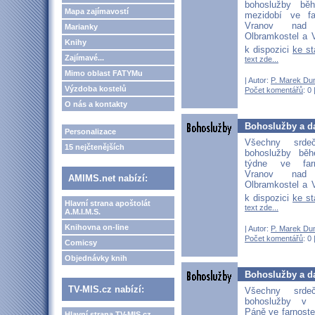
bohoslužby b
Mapa zajímavostí
mezidobí ve fa
Vranov nad D
Marianky
Olbramkostel a V
Knihy
k dispozici
ke s
Zajímavé...
text zde...
Mimo oblast FATYMu
| Autor:
P. Marek Du
Výzdoba kostelů
Počet komentářů
: 0 
O nás a kontakty
Bohoslužby a d
Personalizace
Všechny srd
15 nejčtenějších
bohoslužby bě
týdne ve far
Vranov nad D
AMIMS.net nabízí:
Olbramkostel a V
k dispozici
ke s
Hlavní strana apoštolát
text zde...
A.M.I.M.S.
Knihovna on-line
| Autor:
P. Marek Du
Počet komentářů
: 0 
Comicsy
Objednávky knih
Bohoslužby a da
TV-MIS.cz nabízí:
Všechny srd
bohoslužby v 
Páně ve farnost
Hlavní strana TV-MIS.cz