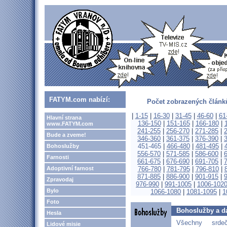
FATYM.com nabízí:
Počet zobrazených článků
|
1-15
|
16-30
|
31-45
|
46-60
|
61
Hlavní strana
136-150
|
151-165
|
166-180
|
www.FATYM.com
241-255
|
256-270
|
271-285
|
Bude a zveme!
346-360
|
361-375
|
376-390
|
451-465
|
466-480
|
481-495
|
Bohoslužby
556-570
|
571-585
|
586-600
|
Farnosti
661-675
|
676-690
|
691-705
|
Adoptivní farnost
766-780
|
781-795
|
796-810
|
871-885
|
886-900
|
901-915
|
Zpravodaj
976-990
|
991-1005
|
1006-102
Bylo
1066-1080
|
1081-1095
|
1
Foto
Bohoslužby a da
Hesla
Všechny srd
Lidové misie