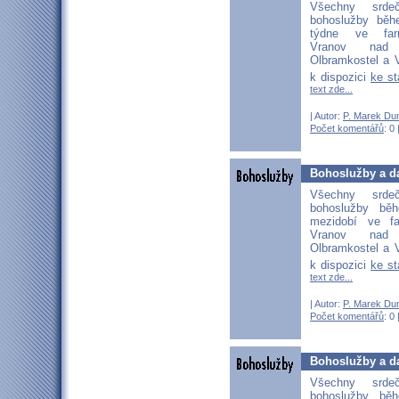
Všechny srd
bohoslužby běh
týdne ve far
Vranov nad D
Olbramkostel a V
k dispozici
ke s
text zde...
| Autor:
P. Marek Du
Počet komentářů
: 0 
Bohoslužby a da
Všechny srd
bohoslužby bě
mezidobí ve fa
Vranov nad D
Olbramkostel a V
k dispozici
ke s
text zde...
| Autor:
P. Marek Du
Počet komentářů
: 0 
Bohoslužby a da
Všechny srd
bohoslužby bě