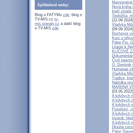
Marnotratné 
Spřátelené weby:
Nová kniha 
kteří ztratili
Blog o FATYMu
zde
, blog o
Teoložka, 
TV-MIS.cz
tv-
(22.09.2024
mis.signaly.cz
a další blog
Vladyka Mil
o TV-MIS
zde
.
(09.09.2024
Rozhovor ve
Kurz o přir
Páter Pio: 
Litanie k Ne
KLÍČOVÉ ZÁ
Dokumentárn
Čtyři tajems
O. Dominik 
Humanae vit
Vladyka Mil
Tradice, kte
Nabídka pro
MARIINA VÍT
(03.05.2022
A kdybych n
A kdybych n
A kdybych n
Poselství, 
A kdybych n
Inzerát: hl
A kdybych n
Dlouhá cest
Páter Slave