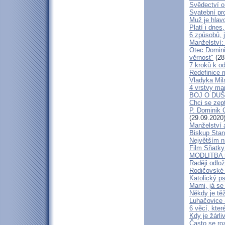
Svědectví o
Svatební pr
Muž je hlav
Platí i dne
6 způsobů, j
Manželství:
Otec Domini
věrnost"
(28
7 kroků k o
Redefinice 
Vladyka Mil
4 vrstvy ma
BOJ O DUŠ
Chci se zept
P. Dominik C
(29.09.2020
Manželství 
Biskup Stani
Největším ni
Film Sňatky
MODLITBA 
Raději odlož
Rodičovské 
Katolický ps
Mami, já se
Někdy je těž
Luhačovice 
6 věcí, kte
Kdy je žárl
Často se roz