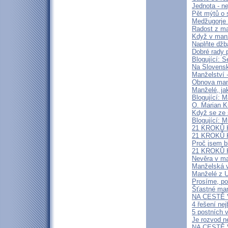
Jednota - ne
Pět mýtů o 
Medžugorje -
Radost z ma
Když v manž
Naplňte džb
Dobré rady 
Blogující: S
Na Slovensk
Manželství -
Obnova manž
Manželé, jak
Blogující: 
O. Marian K
Když se ze 
Blogující: 
21 KROKŮ 
21 KROKŮ 
Proč jsem b
21 KROKŮ 
Nevěra v ma
Manželská v
Manželé z U
Prosíme, pod
Šťastné man
NA CESTĚ V 
4 řešení ne
5 postních 
Je rozvod n
NA CESTĚ V