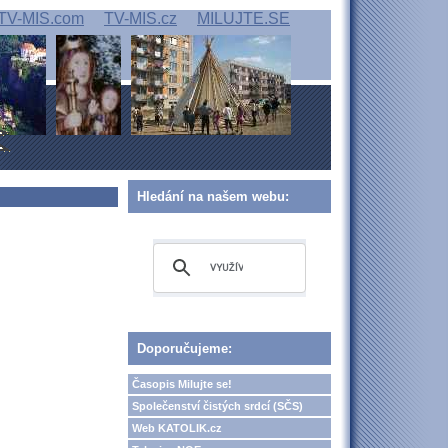
TV-MIS.com
TV-MIS.cz
MILUJTE.SE
Hledání na našem webu:
Doporučujeme:
Časopis Milujte se!
Společenství čistých srdcí (SČS)
Web KATOLIK.cz