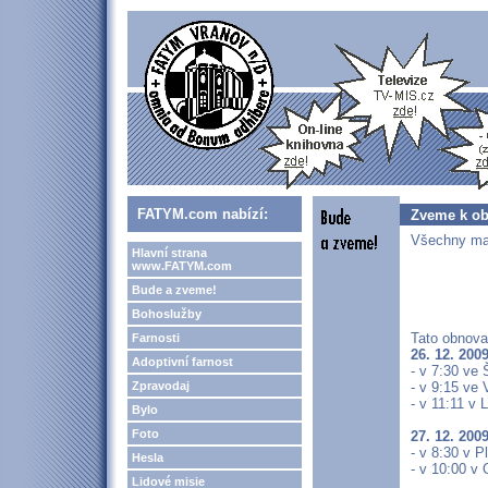
FATYM.com nabízí:
Zveme k ob
Všechny man
Hlavní strana
www.FATYM.com
Bude a zveme!
Bohoslužby
Tato obnova
Farnosti
26. 12. 200
Adoptivní farnost
- v 7:30 ve 
Zpravodaj
- v 9:15 ve
- v 11:11 v
Bylo
Foto
27. 12. 200
- v 8:30 v P
Hesla
- v 10:00 v
Lidové misie