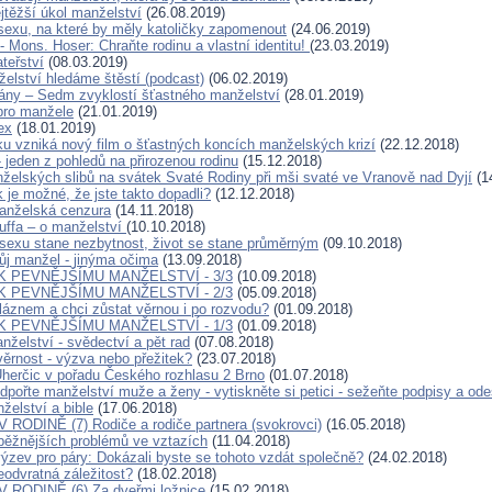
jtěžší úkol manželství
(26.08.2019)
sexu, na které by měly katoličky zapomenout
(24.06.2019)
 Mons. Hoser: Chraňte rodinu a vlastní identitu!
(23.03.2019)
teřství
(08.03.2019)
elství hledáme štěstí (podcast)
(06.02.2019)
ány – Sedm zvyklostí šťastného manželství
(28.01.2019)
pro manžele
(21.01.2019)
ex
(18.01.2019)
u vzniká nový film o šťastných koncích manželských krizí
(22.12.2018)
 jeden z pohledů na přirozenou rodinu
(15.12.2018)
elských slibů na svátek Svaté Rodiny při mši svaté ve Vranově nad Dyjí
(1
 je možné, že jste takto dopadli?
(12.12.2018)
Manželská cenzura
(14.11.2018)
uffa – o manželství
(10.10.2018)
sexu stane nezbytnost, život se stane průměrným
(09.10.2018)
Můj manžel - jinýma očima
(13.09.2018)
K PEVNĚJŠÍMU MANŽELSTVÍ - 3/3
(10.09.2018)
K PEVNĚJŠÍMU MANŽELSTVÍ - 2/3
(05.09.2018)
láznem a chci zůstat věrnou i po rozvodu?
(01.09.2018)
K PEVNĚJŠÍMU MANŽELSTVÍ - 1/3
(01.09.2018)
nželství - svědectví a pět rad
(07.08.2018)
ěrnost - výzva nebo přežitek?
(23.07.2018)
herčic v pořadu Českého rozhlasu 2 Brno
(01.07.2018)
pořte manželství muže a ženy - vytiskněte si petici - sežeňte podpisy a odeš
želství a bible
(17.06.2018)
RODINĚ (7) Rodiče a rodiče partnera (svokrovci)
(16.05.2018)
jběžnějších problémů ve vztazích
(11.04.2018)
výzev pro páry: Dokázali byste se tohoto vzdát společně?
(24.02.2018)
eodvratná záležitost?
(18.02.2018)
 RODINĚ (6) Za dveřmi ložnice
(15.02.2018)