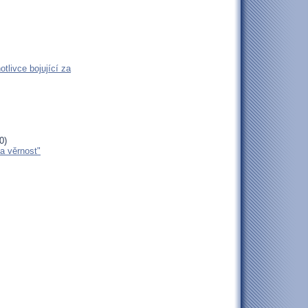
tlivce bojující za
0)
za věrnost"