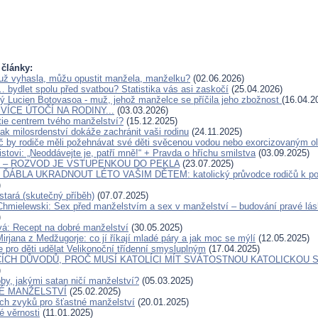
 články:
už vyhasla, můžu opustit manžela, manželku?
(02.06.2026)
… bydlet spolu před svatbou? Statistika vás asi zaskočí
(25.04.2026)
ý Lucien Botovasoa - muž, jehož manželce se příčila jeho zbožnost
(16.04.2
VÍCE ÚTOČÍ NA RODINY...
(03.03.2026)
tie centrem tvého manželství?
(15.12.2025)
ak milosrdenství dokáže zachránit vaši rodinu
(24.11.2025)
č by rodiče měli požehnávat své děti svěcenou vodou nebo exorcizovaným o
stovi: „Neoddávejte je, patří mně!“ + Pravda o hříchu smilstva
(03.09.2025)
O – ROZVOD JE VSTUPENKOU DO PEKLA
(23.07.2025)
ÁBLA UKRADNOUT LÉTO VAŠIM DĚTEM: katolický průvodce rodičů k pos
)
stará (skutečný příběh)
(07.07.2025)
Chmielewski: Sex před manželstvím a sex v manželství – budování pravé lás
)
á: Recept na dobré manželství
(30.05.2025)
irjana z Medžugorje: co jí říkají mladé páry a jak moc se mýlí
(12.05.2025)
pro děti udělat Velikonoční třídenní smysluplným
(17.04.2025)
CÍCH DŮVODŮ, PROČ MUSÍ KATOLÍCI MÍT SVÁTOSTNOU KATOLICKOU S
)
by, jakými satan ničí manželství?
(05.03.2025)
É MANŽELSTVÍ
(25.02.2025)
h zvyků pro šťastné manželství
(20.01.2025)
 věrnosti
(11.01.2025)