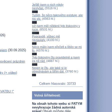
Ještě jsem o nich nikdy
neslyšel.
(5516 hl.)
Tuším, že něco takového existuje, ale
nic víc.
(4563 hl.)
Už jsem měl některé tyto tiskoviny v
ruce.
(6531 hl.)
026)
Popravdě, vůbec mě
nezaujaly.
(4100 hl.)
Něco málo jsem přečetl a líbilo se mi
lejem
(30.09.2025)
to.
(4376 hl.)
Tyto tiskoviny čtu pravidelně a jsem
za ně rád.
(4887 hl.)
věcení prázdnin
Nejen je čtu, ale také si je
objednávám a šířím dál.
(3760 hl.)
ky (+ video)
Celkem hlasovalo: 33733
VATBU !"
Volná šiřitelnost:
Na obsah tohoto webu si FATYM
nevyhrazuje žádná autorská
práva!
Obsah můžete dále