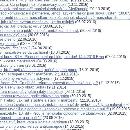
překážky 1: Kdy nás kněz nemůže oddat?
(01.12.2016)
ečka: Co je lepší než přerušovaný sex?
(13.11.2016)
a podzimní seminář manželských párů v Medžugorje
(02.10.2016)
ůsob komunikace s partnerem, jehož jazykem lásky jsou slova ujištění
(30.07
te randit se svou manželkou: 25 způsobů jak ukázat své manželce, že ji milu
 jak ukázat svému manželovi, že ho miluješ
(06.07.2016)
ečka: Jak předávat víru?
(30.06.2016)
obrou knihu a ještě podpořit portál zastolom.sk
(30.06.2016)
no a toxický sex
(30.06.2016)
e přežilo
(22.06.2016)
ky (recenze)
(03.06.2016)
odvahu říct "ano"?
(24.04.2016)
 manželství se dá zachránit
(18.04.2016)
ní kurzu STM–Plodnost není problém, ale dar! 14.4.2016 Brno
(07.04.2016)
í - cesta manželství
(04.03.2016)
obořený chrám
(29.01.2016)
e, kteří mají rádi miminka, méně zajímá porno
(15.01.2016)
není schopen uzavřít manželství?
(14.01.2016)
 problémy ve vztahu s tchýněmi
(17.12.2015)
 Adam OP: Co přináší reforma procesů manželské nulity ?
(11.12.2015)
e a ženy jako obraz Boha
(19.11.2015)
toré mladé páry ještě nikdy neslyšely
(08.11.2015)
mohou rozvedení podle církevního práva
(30.10.2015)
h Třebíč: Jak mít šťastné a stabilní manžeství
(22.10.2015)
lského života není pouze zůstat spolu navždy, nýbrž navždy se milovat
(08
upce urychlil a zjednodušil kanonické procesy o manželské nulitě
(19.09.2015
manželství 10. díl - Proč je nemorální oplodnění ve zkumavce?
(02.09.2015)
ěrnost – sex a co ještě?
(23.08.2015)
anželství, které vám v kostele neřeknou
(18.08.2015)
ží plán pro sex versus antikoncepce
(14.08.2015)