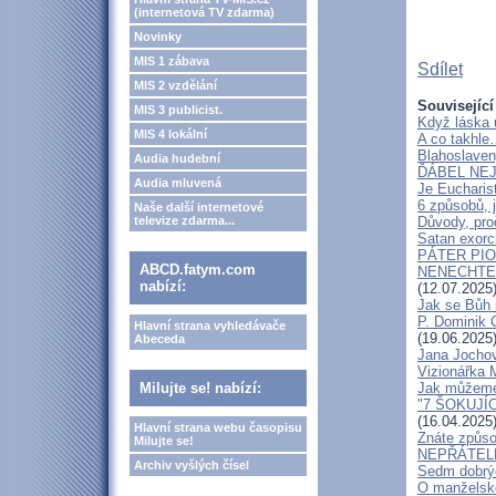
(internetová TV zdarma)
Novinky
MIS 1 zábava
Sdílet
MIS 2 vzdělání
Související
MIS 3 publicist.
Když láska 
MIS 4 lokální
A co takhle
Blahoslaven
Audia hudební
ĎÁBEL NEJ
Audia mluvená
Je Eucharis
6 způsobů, j
Naše další internetové
televize zdarma...
Důvody, pro
Satan exorci
PÁTER PI
ABCD.fatym.com
NENECHTE Ď
nabízí:
(12.07.2025
Jak se Bůh 
P. Dominik 
Hlavní strana vyhledávače
(19.06.2025
Abeceda
Jana Jochov
Vizionářka M
Milujte se! nabízí:
Jak můžeme 
"7 ŠOKUJÍ
(16.04.2025
Hlavní strana webu časopisu
Znáte způso
Milujte se!
NEPŘÁTEL
Archiv vyšlých čísel
Sedm dobrýc
O manželské