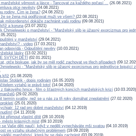
 manželské věrnosti a lásce - Tancovat za každého počasí ...
(26.08.2021)
omluva otce nevěsty
(24.08.2021)
ou rodiny. Čím je žena?
(24.08.2021)
s, že se žena má podřizovat muži ve všem?
(22.08.2021)
ak milosrdenství dokáže zachránit vaši rodinu
(09.08.2021)
 kříž a koruna
(23.07.2021)
k Chmielewski o manželství - "Manželský slib je úžasný exorcizmus pro jedno
.05.2021)
dpuštění v manželství
(29.04.2021)
manželství? - video
(17.03.2021)
an odpovídá - Odpuštění nevěry
(10.03.2021)
nželské lásky
(13.02.2021)
E SVÝCH DĚTÍ
(02.01.2021)
at, otče biskupe, jak by se měl rodič zachovat ve třech případech
(09.12.202
hmielewski - "Manželský slib je úžasný exorcismus pro jednotlivce bojující 
)
a kříž
(21.08.2020)
slav Stolárik - dopis rodinám
(16.05.2020)
čitelem vztahů je právě toto!
(14.04.2020)
 z tlakového hrnce - film o šťastných koncích manželských krizí
(10.03.2020)
manželů
(29.02.2020)
it termín svatby, než se u nás za tři roky domáhat zneplatnění
(27.02.2020)
prokletí
(25.01.2020)
ychiatr: 12 rad pro dobré manželství
(04.12.2019)
 nudím!
(14.11.2019)
ké přijmout vlastní dítě
(28.10.2019)
- město krásných míst
(09.10.2019)
ré se Vaše děti naučí, když v neděli vynecháváte mši svatou
(04.10.2019)
ivost ve vztahu skutečným problémem
(19.09.2019)
vádějí manželství, která by se dala zachránit
(03.09.2019)