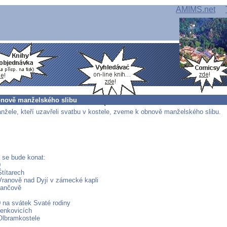
AMIMS.net
nově manželského slibu
žele, kteří uzavřeli svatbu v kostele, zveme k obnově manželského slibu.
 se bude konat:
9
Štítarech
 Vranově nad Dyjí v zámecké kapli
 Lančově
9
na svátek Svaté rodiny
lenkovicích
 Olbramkostele