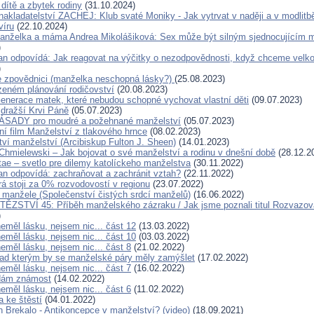
dítě a zbytek rodiny
(31.10.2024)
nakladatelství ZACHEJ: Klub svaté Moniky - Jak vytrvat v naději a v modlitb
 víru
(22.10.2024)
manželka a máma Andrea Mikolášiková: Sex může být silným sjednocujícím
)
an odpovídá: Jak reagovat na výčitky o nezodpovědnosti, když chceme velko
)
 zpovědnici (manželka neschopná lásky?)
(25.08.2023)
ozeném plánování rodičovství
(20.08.2023)
Generace matek, které nebudou schopné vychovat vlastní děti
(09.07.2023)
jdražší Krvi Páně
(05.07.2023)
SADY pro moudré a požehnané manželství
(05.07.2023)
í film Manželství z tlakového hrnce
(08.02.2023)
tví manželství (Arcibiskup Fulton J. Sheen)
(14.01.2023)
Chmielewski – Jak bojovat o své manželství a rodinu v dnešní době
(28.12.2
ae – svetlo pre dilemy katolíckeho manželstva
(30.11.2022)
an odpovídá: zachraňovat a zachránit vztah?
(22.11.2022)
rá stoji za 0% rozvodovostí v regionu
(23.07.2022)
 manžele (Společenství čistých srdcí manželů)
(16.06.2022)
ĚZSTVÍ 45: Příběh manželského zázraku / Jak jsme poznali titul Rozvazov
)
eměl lásku, nejsem nic... část 12
(13.03.2022)
eměl lásku, nejsem nic... část 10
(03.03.2022)
eměl lásku, nejsem nic... část 8
(21.02.2022)
nad kterým by se manželské páry měly zamýšlet
(17.02.2022)
eměl lásku, nejsem nic... část 7
(16.02.2022)
edám známost
(14.02.2022)
eměl lásku, nejsem nic... část 6
(11.02.2022)
a ke štěstí
(04.01.2022)
n Brekalo - Antikoncepce v manželství? (video)
(18.09.2021)