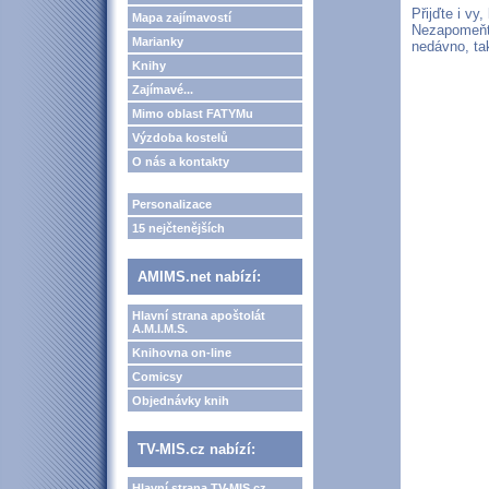
Přijďte i vy
Mapa zajímavostí
Nezapomeňt
Marianky
nedávno, tak
Knihy
Zajímavé...
Mimo oblast FATYMu
Výzdoba kostelů
O nás a kontakty
Personalizace
15 nejčtenějších
AMIMS.net nabízí:
Hlavní strana apoštolát
A.M.I.M.S.
Knihovna on-line
Comicsy
Objednávky knih
TV-MIS.cz nabízí:
Hlavní strana TV-MIS.cz