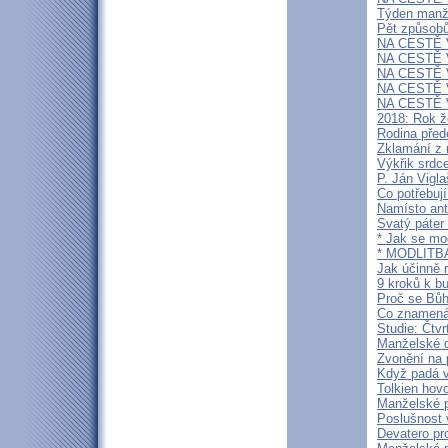
Týden manže
Pět způsobů
NA CESTĚ V
NA CESTĚ V
NA CESTĚ V
NA CESTĚ V
NA CESTĚ V
2018: Rok ž
Rodina před
Zklamání z 
Výkřik srdc
P. Ján Vigla
Co potřebuj
Namísto ant
Svatý páter
* Jak se m
* MODLITB
Jak účinně r
9 kroků k b
Proč se Bůh
Co znamená 
Studie: Čtv
Manželské d
Zvonění na 
Když padá vz
Tolkien hov
Manželské p
Poslušnost 
Devatero pr