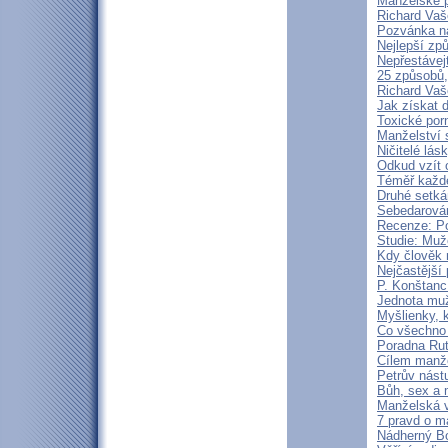
Manželské 
Richard Vaš
Pozvánka n
Nejlepší zp
Nepřestávej
25 způsobů,
Richard Vaš
Jak získat d
Toxické por
Manželství s
Ničitelé lás
Odkud vzít 
Téměř každé
Druhé setká
Sebedarován
Recenze: P
Studie: Muž
Kdy člověk 
Nejčastější
P. Konštanc
Jednota muž
Myšlienky, k
Co všechno 
Poradna Rut
Cílem manže
Petrův nást
Bůh, sex a 
Manželská v
7 pravd o m
Nádherný Bo