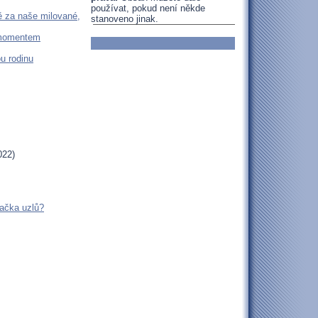
používat, pokud není někde
ě za naše milované,
stanoveno jinak.
 momentem
u rodinu
022)
ačka uzlů?