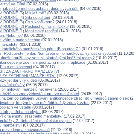
lství ve Zlíně
(07.02.2018)
, jak rodiče mohou zachránit duše svých dětí
(04.02.2018)
 RODINĚ (5) Miluješ mě?
(03.02.2018)
 RODINĚ (4) Síla odpuštění
(29.01.2018)
 RODINĚ (3) Co s konfliktem?
(24.01.2018)
 RODINĚ (2) Poslouchej mě, milláčku!
(19.01.2018)
 RODINĚ (1) Manželské randění
(14.01.2018)
en. Nebo ne?
(08.01.2018)
e vším a nade všechno
(07.01.2018)
manželství
(03.01.2018)
e katolického manželského páru. (Blog otce Z.)
(01.01.2018)
š: Rodičovství je dar. Nemůžete si ho nárokovat, vynutit či vydupat
(11.10.20
í dnešní muži, aby se stali skutečnými kněžími rodiny?
(10.10.2017)
ikoncepce je zde mini počítač či mobilní aplikace
(01.09.2017)
 Pio o antikoncepci
(04.08.2017)
odlit ZA ZÁCHRANU MANŽELSTVÍ
A ZA ZÁCHRANU MANŽELSTVÍ
(12.06.2017)
ozvíjet dar víry u dětí
(05.06.2017)
udování důvěry
(26.05.2017)
 při milování manželů nečervená
(25.05.2017)
Ježíšovo zmrtvýchvstání pro tvé manželství
(24.05.2017)
rtina žen po zahájení užívání antikoncepce ztrácí do 6 měsíců zájem o sex
(2
esatero, kterým by se měl řídit každý zdravý vztah
(22.03.2017)
poplach ve vztahu
(08.03.2017)
tah, je třeba ho chytat
(08.03.2017)
oří o tajemství šťastného manželství
(17.02.2017)
rekážky 2: Netradiční manželské dvojice
(17.02.2017)
v manželství
(07.02.2017)
o rozvedené a znovusezdané
(11.12.2016)