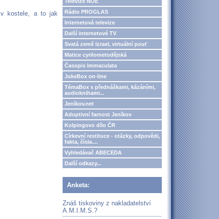
Televize NOE
Rádio PROGLAS
v kostele, a to jak
Internetová televize
Další internetové TV
Svatá země Izrael, virtuální pouť
Matice cyrilometodějská
Časopis Immaculata
JukeBox on-line
TémaBox s přednáškami, kázáními,
audioknihami...
Jeníkov.net
Adoptivní farnost Jeníkov
Kolpingovo dílo ČR
Církevní restituce - otázky, odpovědi,
fakta, čísla....
Vyhledávač ABECEDA
Další odkazy...
Anketa:
Znáš tiskoviny z nakladatelství
A.M.I.M.S.?