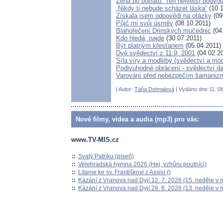
Žena po potratu: Ten největší podvod
„Nikdy ti nebude scházet láska“
(10.1
Získala jsem odpovědi na otázky
(09
Půjč mi svůj úsměv
(08.10.2011)
Blahořečení Drinských mučednic
(04
Kdo hledá, najde
(30.07.2011)
Být platným křesťanem
(05.04.2011)
Dvě svědectví z 11.9. 2001
(04.02.2
Síla víry a modlitby (svědectví a mo
Podivuhodné obrácení - svědectví da
Varování před nebezpečím šamanizm
| Autor:
Táňa Dohnalová
| Vydáno dne 11. 08
Nové filmy, videa a audia (mp3) pro vás:
www.TV-MIS.cz
::
Svatý Patriku (píseň)
::
Velehradská hymna 2026 (Hej, vzhůru poutníci)
::
Litanie ke sv. Františkovi z Assisi ()
::
Kázání z Vranova nad Dyjí 12. 7. 2026 (15. neděle v 
::
Kázání z Vranova nad Dyjí 28. 6. 2026 (13. neděle v 