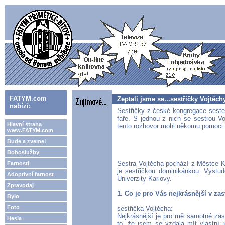
FATYM.com
Zeptali jsme se...sestřičky Vojtěch
nabízí:
Sestřičky z české kongregace seste
faře. S jednou z nich se sestrou V
Hlavní strana
tento rozhovor mohl někomu pomoci 
www.FATYM.com
Bude a zveme!
Bohoslužby
Sestra Vojtěcha pochází z Městce K
Farnosti
je sestřičkou dominikánkou. Vystud
Adoptivní farnost
Univerzity Karlovy.
Zpravodaj
1. Co je pro Vás nejkrásnější v z
Bylo
Foto
sestřička Vojtěcha:
Nejkrásnější je pro mě samotné zas
Hesla
to, že jsem se vzdala mít vlastní