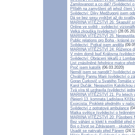
Zamilovanost a co dál? (Svědectví o
Příběh na zamyšlení při jehož čtení
Svědectví: Díky Medžugorji jsem odp
Dá se bez sexu vydržet až do svatby
MARIINA VÍTĚZSTVÍ 26: Škapulíř sm
Online ve světě - svědectví vizionář
Velká zkouška (svědectví)
(28.05.20
MARIINA VÍTĚZSTVÍ 25: Neopustila 
Public relations pro Boha - krásné sv
Svědectví: Potkal jsem anděla
(09.0
MARIINA VÍTĚZSTVÍ 24: Růžence děl
V mém domě buď Královna (svědectv
Svědectví: Obrácení lékařů z Lombar
List znásilněné řeholnice matce pře
Proč jsem katolík
(06.03.2020)
Neměl jsem se narodit? (svědectví p
Chválím Pannu Marii (svědectví o z
Goran Čurkovič u Svatého Tomáše v 
Karol Dučák: Neopustím Katolickou 
Tvá víra tě uzdravila (svědectví jed
MARIINA VÍTĚZSTVÍ 21: Po letech vy
(Nejen) 13. komnata Ladislava Křížka
Exorcista: Prokleté předměty v naš
Svědectví z potratové ambulance
(04
Matka světice (svědectví o hrdinném
MARIINA VÍTĚZSTVÍ 20: Působení Ma
Bez váhání si klekl k modlitbě před
Boj o život se Zdrávasem - skutečný
Usadit se natrvalo před Pánem
(24.1