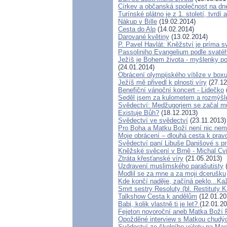
Církev a občanská společnost na dn
Turínské plátno je z 1. století, tvrd
Nákup v Bille
(19.02.2014)
Cesta do Alp
(14.02.2014)
Darované květiny
(13.02.2014)
P. Pavel Havlát: Kněžství je príma s
Passoliniho Evangelium podle svaté
Ježíš je Bohem života - myšlenky 
(24.01.2014)
Obrácení olympijského vítěze v box
Ježíš mě přivedl k plnosti víry
(27.12
Benefiční vánoční koncert - Lidečko
Seděl jsem za kulometem a rozmýšlel,
Svědectví: Medžugorjem se začal mů
Existuje Bůh?
(18.12.2013)
Svědectví ve svědectví
(23.11.2013)
Pro Boha a Matku Boží není nic ne
Moje obrácení – dlouhá cesta k prav
Svědectví paní Libuše Danišové s p
Kněžské svěcení v Brně - Michal Cvi
Ztráta křesťanské víry
(21.05.2013)
Uzdravení muslimského parašutisty
(
Modlil se za mne a za moji dcerušku
Kde končí naděje, začíná peklo...Ka
Smrt sestry Resoluty (bl. Restituty 
Talkshow Cesta k andělům
(12.01.20
Babi, kolik vlastně ti je let?
(12.01.20
Fejeton novoroční aneb Matka Boží 
Opožděné interview s Matkou chud
Svědectví ze školního výletu na Ma