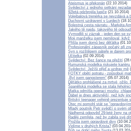
Ateismus je překonán
(22.10.2014)
Svědectví z jednoho setkání nezada
92letá odzbrojila lupiče
(21.10.2014)
Volejbalová trenérka se nevzdává a b
Duchovní uzdravení v Lurdech
(18.10
Bolestná cesta návratu - Markéta Arm
Jakého tě najdu, takového tě odsoud
Vymodlili si zázrak - jeden den se 
Moji manželku jsem nemiloval, když 
Přišla jsem domů bez děťátka
(01.10
Profesionální zápasník počatý při zn
Syn s rozštěpem páteře je darem pro
Učitelka
(02.09.2014)
Svědectví: Bez šance na přežití
(28.
Rumunská modelka riskujete kariéru k
Svědectví: Ježíši přijď a uzdrav mě
(
FOTKY obětí potratu - způsobují m
„Byl jsem gangsterem“
(05.07.2014)
Děťátko prohlášené za mrtvé, ožilo.
Španělská modelka se stala řeholnic
Matka odmítla operaci mozku, chlap
Ďábel je dnes aktivnější, než kdy jin
Britský teenager veřejně prezentuje 
Otec mi pomohl stát se "opravdový
Mladý poutník Petr svědčí o svém o
Nádherná odpověď 29-leté ženy na ot
Raději zemřela, než by zabila své dít
Prožila jsem opravdové divy
(10.04.2
Vidíme v druhých Krista?
(03.04.201
Bůh se dotkl mého života
(13.03.201