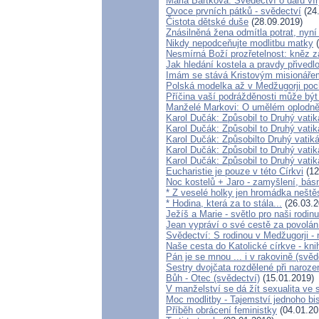
Mária Bartková: Svědectví o daru ví
Ovoce prvních pátků - svědectví
(24
Čistota dětské duše
(28.09.2019)
Znásilněná žena odmítla potrat, nyní
Nikdy nepodceňujte modlitbu matky
(
Nesmírná Boží prozřetelnost: kněz za
Jak hledání kostela a pravdy přivedl
Imám se stává Kristovým misionáře
Polská modelka až v Medžugorji poch
Příčina vaší podrážděnosti může být 
Manželé Markovi: O umělém oplodnění
Karol Dučák: Způsobil to Druhý vati
Karol Dučák: Způsobil to Druhý vatik
Karol Dučák: Způsobilto Druhý vatiká
Karol Dučák: Způsobil to Druhý vatik
Karol Dučák: Způsobil to Druhý vatik
Eucharistie je pouze v této Církvi
(12
Noc kostelů + Jaro - zamyšlení, bás
* Z veselé holky jen hromádka neště
* Hodina, která za to stála...
(26.03.2
Ježíš a Marie - světlo pro naši rodin
Jean vypráví o své cestě za povolá
Svědectví: S rodinou v Medžugorji -
Naše cesta do Katolické církve - kni
Pán je se mnou ... i v rakovině (svěd
Sestry dvojčata rozdělené při naroz
Bůh - Otec (svědectví)
(15.01.2019)
V manželství se dá žít sexualita ve
Moc modlitby - Tajemství jednoho bi
Příběh obrácení feministky
(04.01.20