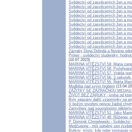
Svědectví od zasvěcených žen a mu
Svědectví od zasvěcených žen a mu
Svědectví od zasvěcených žen a mu
Svědectví od zasvěcených žen a mu
Svědectví od zasvěcených žen a mu
Svědectví od zasvěcených žen a mu
Svědectví od zasvěcených žen a mu
Svědectví od zasvěcených žen a mu
Svědectví od zasvěcených žen a mu
Svědectví od zasvěcených žen a mu
Svědectví od zasvěcených žen a mu
Zázraky Dona Dolinda a Novéna odev
Projev - svědectví studentky: hodnot
(10.07.2023)
MARIINA VÍTĚZSTVÍ 59: Maria zanech
MARIINA VÍTĚZSTVÍ 58: Požehnaná p
MARIINA VÍTĚZSTVÍ 57: Vrátila jsem
MARIINA VÍTĚZSTVÍ 56: 3 sekundy zm
MARIINA VÍTĚZSTVÍ 55: Řekla Marii 
Modlitba nad svým hrobem
(13.04.20
ZÁŽITKY SE ZÁZRAČNOU MEDAI
ŽIVOT BEZ ZÁRUKY - kniha od které
Byly sepsány další vzpomínky na pr
V božím stvoření nejsou žádné chyb
Zamyšlení nad souvislostmi některý
MARIINA VÍTĚZSTVÍ 51: Jako Marii
MARIINA VÍTĚZSTVÍ 48: Růženec je 
P. Dominik Chmielewski - Svědectví 
Medžugorje - můj splněný sen (svěde
Butkov, místo, kde nebe sestupuje 