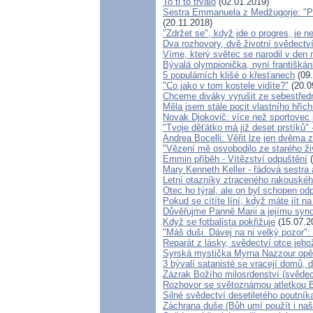
To ti to trvalo
(02.01.2019)
Sestra Emmanuela z Medžugorje: "Po
(20.11.2018)
"Zdržet se", když jde o progres, je n
Dva rozhovory, dvě životní svědectv
Víme, který světec se narodil v den
Bývalá olympionička, nyní františkán
5 populárních klišé o křesťanech
(09.
"Co jako v tom kostele vidíte?"
(20.0
Chceme diváky vyrušit ze sebestřed
Měla jsem stále pocit vlastního hříc
Novak Djokovič: více než sportovec
"Tvoje děťátko má již deset prstíků"
Andrea Bocelli: Věřit lze jen dvěma
"Vězení mě osvobodilo ze starého ži
Emmin příběh - Vítězství odpuštění
(
Mary Kenneth Keller - řádová sestra
Letní otazníky ztraceného rakouské
Otec ho týral, ale on byl schopen odp
Pokud se cítíte líní, když máte jít 
Důvěřujme Panně Marii a jejímu synov
Když se fotbalista pokřižuje
(15.07.2
"Máš duši. Dávej na ni velký pozor"
Reparát z lásky, svědectví otce jeh
Syrská mystička Myrna Nazzour opět
3 bývalí satanisté se vracejí domů, 
Zázrak Božího milosrdenství (svědec
Rozhovor se světoznámou atletkou B
Silné svědectví desetiletého poutník
Záchrana duše (Bůh umí použít i naš