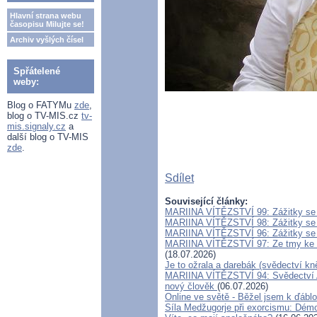
Hlavní strana webu
časopisu Milujte se!
Archiv vyšlých čísel
Spřátelené
weby:
Blog o FATYMu
zde
,
blog o TV-MIS.cz
tv-
mis.signaly.cz
a
další blog o TV-MIS
zde
.
Sdílet
Související články:
MARIINA VÍTĚZSTVÍ 99: Zážitky se 
MARIINA VÍTĚZSTVÍ 98: Zážitky se 
MARIINA VÍTĚZSTVÍ 96: Zážitky se 
MARIINA VÍTĚZSTVÍ 97: Ze tmy ke s
(18.07.2026)
Je to ožrala a darebák (svědectví kn
MARIINA VÍTĚZSTVÍ 94: Svědectví Ad
nový člověk
(06.07.2026)
Online ve světě - Běžel jsem k ďáblo
Síla Medžugorje při exorcismu: Démo