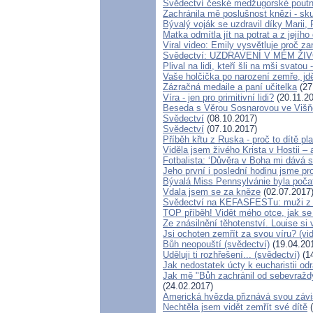
Svědectví české medžugorské poutn
Zachránila mě poslušnost knězi - sk
Bývalý voják se uzdravil díky Marii,
Matka odmítla jít na potrat a z jejíh
Viral video: Emily vysvětluje proč za
Svědectví: UZDRAVENÍ V MÉM Ž
Plival na lidi, kteří šli na mši svatou
Vaše holčička po narození zemře, jdě
Zázračná medaile a paní učitelka
(27
Víra - jen pro primitivní lidi?
(20.11.2
Beseda s Věrou Sosnarovou ve Višňo
Svědectví
(08.10.2017)
Svědectví
(07.10.2017)
Příběh křtu z Ruska - proč to dítě p
Viděla jsem živého Krista v Hostii – 
Fotbalista: ‘Důvěra v Boha mi dává sí
Jeho první i poslední hodinu jsme pro
Bývalá Miss Pennsylvánie byla počata 
Vdala jsem se za kněze
(02.07.2017
Svědectví na KEFASFESTu: muži z 
TOP příběh! Vidět mého otce, jak se
Ze znásilnění těhotenství. Louise si 
Jsi ochoten zemřít za svou víru? (vi
Bůh neopouští (svědectví)
(19.04.20
Uděluji ti rozhřešení... (svědectví)
(14
Jak nedostatek úcty k eucharistii odr
Jak mě "Bůh zachránil od sebevražd
(24.02.2017)
Americká hvězda přiznává svou závisl
Nechtěla jsem vidět zemřít své dítě
(