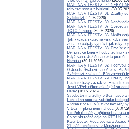
Víte, co mají společného?
(16.06.20
MARIINA VÍTĚZSTVÍ 92: NEBÝT MATKY
roky temnoty a závislosti.
(30.05.202
MARIINA VÍTĚZSTVÍ 91: Zážitky se 
Svědectví
(24.05.2026)
MARIINA VÍTĚZSTVÍ 89: Nenáviděla j
MARIINA VÍTĚZSTVÍ 87: Svědectví o.
TOTO /+ video
(30.04.2026)
MARIINA VÍTĚZSTVÍ 86: Medžugorje 
Tak vypadá skutečná víra, když vás 
Žena po potratu vypráví, jak roky bo
MARIINA VÍTĚZSTVÍ 83: Prosíte a ne
Démonické kořeny hudby techno - sv
Když sen o Ježíši naprosto promění 
Hamásu
(30.11.2025)
MARIINA VÍTĚZSTVÍ 82: Pochybujíc
O Josefu Švábovi - apoštolovi Praž
Svědectví z vězení - Bůh zachraňuje
MARIINA VÍTĚZSTVÍ 79: Přežily úno
Eucharistický zázrak ve Finca Betan
Josef Vlček očima ošetřující studen
Dárek
(18.09.2025)
Svědectví manželky o Boží lásce a 
Pohled na spor na Katolické teologic
Andrea Bocelli: Můj život bez víry by
V Božím plánu není náhoda
(07.07.2
Postřeh čtenářky: přijímání na ruku
Co se skutečně děje na KTF UK – sv
Karol Dučák: Věda poznává Ježíše Kris
21. září - svědectví z Medžugorje o 