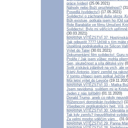
práce (video)
(25.06.2021)
Náhody nebo Boží prozřetelnost?
(31
Posedlá (svědectví)
(17.05.2021)
Svědectví o záchraně duše skrze „K
Bůh existuje, potkala jsem ho (Od sa
Role Barabáše ve filmu Umučení Kris
Svědectví: Bylo mi věřících upřímně 
(30.03.2021)
MARIINA VÍTĚZSTVÍ 37: Hostýnská 
Jak odpustit ???? Určitě s tím máte
Úspěšná podnikatelka ze Silicon Val
Výlet do Tater
(30.01.2021)
Dokumentární film svědectví: Guru 
Prolife / Jak jsem vůbec mohla přemý
Sen, skutečnost a síla dětské víry
(0
Svět získává zdánlivě na vrch, ale v
8-letý Antonio, který zemřel na rako
V tomto chlapci jsem potkal Ježíše
(
Můj letní výlet do Levoče
(19.11.2020
MARIINA VÍTĚZSTVÍ 33 - Matka Boží
Jsem nevidomá, světlem mi je Kristu
Jeden z nás (příběh)
(01.11.2020)
Donald Trump, aneb co nikdy neuvidíte
Růžencový dominikán (svědectví)
(1
Všeobecný protikatolický hejt. Víš,
MARIINA VÍTĚZSTVÍ 30: Odvrátila js
Tak kdy zemřu? (neuvěřitelné svědect
Za velmi mnoho vděčím vám...
(31.0
MARIINA VÍTĚZSTVÍ 29: Panna Mária 
MARIINA VÍTĚZSTVÍ 28: Nadpřiroze