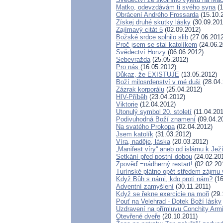
Matko, odevzdávám ti svého syna
(1
Obrácení Andrého Frossarda
(15.10.
Získej druhé skutky lásky
(30.09.201
Zajímavý citát 5
(02.09.2012)
Božské srdce splnilo slib
(27.06.2012
Proč jsem se stal katolíkem
(24.06.2
Svědectví Honzy
(06.06.2012)
Sebevražda
(25.05.2012)
Pro nás
(16.05.2012)
Důkaz, že EXISTUJE
(13.05.2012)
Boží milosrdenství v mé duši
(28.04.
Zázrak korporálu
(25.04.2012)
HIV-Příběh
(23.04.2012)
Viktorie
(12.04.2012)
Utonulý symbol 20. století
(11.04.201
Podivuhodná Boží znamení
(09.04.2
Na svatého Prokopa
(02.04.2012)
Jsem katolík
(31.03.2012)
Víra, naděje, láska
(20.03.2012)
„Manifest víry“ aneb od islámu k Ježí
Setkání před postní dobou
(24.02.20
Zpověď =nádherný restart!
(02.02.20
Turínské plátno opět středem zájmu
Když Bůh s námi, kdo proti nám?
(16
Adventní zamyšlení
(30.11.2011)
Když se řekne exercicie na moři
(29.
Pouť na Velehrad - Dotek Boží lásky
Uzdravení na přímluvu Conchity Arm
Otevřené dveře
(20.10.2011)