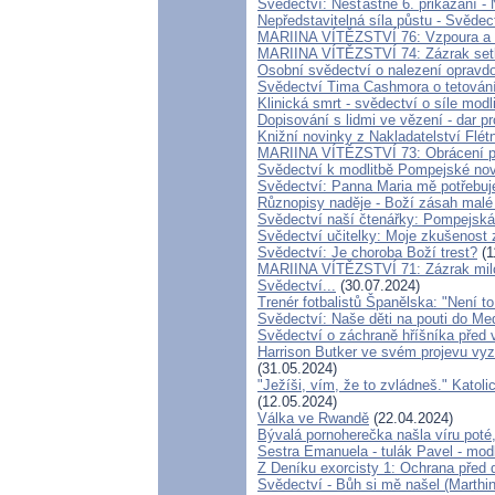
Svědectví: Nešťastné 6. přikázání
Nepředstavitelná síla půstu - Svěde
MARIINA VÍTĚZSTVÍ 76: Vzpoura a od
MARIINA VÍTĚZSTVÍ 74: Zázrak setk
Osobní svědectví o nalezení opravd
Svědectví Tima Cashmora o tetován
Klinická smrt - svědectví o síle modl
Dopisování s lidmi ve vězení - dar pr
Knižní novinky z Nakladatelství Flé
MARIINA VÍTĚZSTVÍ 73: Obrácení po
Svědectví k modlitbě Pompejské nov
Svědectví: Panna Maria mě potřebuj
Různopisy naděje - Boží zásah malé 
Svědectví naší čtenářky: Pompejská 
Svědectví učitelky: Moje zkušenost z
Svědectví: Je choroba Boží trest?
(1
MARIINA VÍTĚZSTVÍ 71: Zázrak milo
Svědectví...
(30.07.2024)
Trenér fotbalistů Španělska: "Není to 
Svědectví: Naše děti na pouti do M
Svědectví o záchraně hříšníka před
Harrison Butker ve svém projevu vyzv
(31.05.2024)
"Ježíši, vím, že to zvládneš." Katoli
(12.05.2024)
Válka ve Rwandě
(22.04.2024)
Bývalá pornoherečka našla víru poté,
Sestra Emanuela - tulák Pavel - mod
Z Deníku exorcisty 1: Ochrana pře
Svědectví - Bůh si mě našel (Marthi