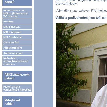
nabízí:
duchovní dcery.
Velmi děkuji za rozhovor. Přeji hoj
Hlavní strana TV-
MIS.cz (internetová
TV zdarma)
Veliké a podivuhodné jsou tvé cest
Novinky
MIS 1 zábava
MIS 2 vzdělání
MIS 3 publicist.
MIS 4 lokální
Audia hudební
Audia mluvená
Naše další
internetové televize
zdarma...
ABCD.fatym.com
nabízí:
Hlavní strana
vyhledávače Abeceda
Milujte se!
nabízí: