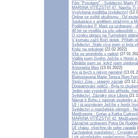
Film "Povolaný" - Svědectví Marty Prz
MARIINA VÍTĚZSTVÍ 47: Napíšu Ti o 
Vyslyšená modlitba (svědectví)
(12.0
Online ve světě okultismu - Od esoter
Spolupráce s andělem strážným a Ma
Poděkování P. Marii za uzdravení - 
40 let se modlila za sílu odpouštět –
O vzniku obrazu na Turínském plát
V komatu zažil Boží dotek. Příběh ot
Svědectví: Stále více jsem si byla 
Kněz na onkologii
(22.02.2022)
Vše se proměnilo v radost
(27.01.20
Viděla jsem živého Ježíše v Hostii a 
Obrátila jsem se, když jsem sledoval
Antonietta Meo
(13.01.2022)
Ani já bych s nikým neměnil
(13.01.2
Blahoslavená Marie Tereza Roig Ferra
Stojící Zoja – utajený zázrak
(23.12.
Doopatrování rodičů - Byla to zkuše
Jeden pán vyprávěl tuto příhodu. (n
Svědectví: Zázraky otce Libora
(21.
Návrat k Bohu z nástrah esoteriky a
Už i já poznávám Ježíše v hostii (s
Svědectví o manželské věrnosti - Ne
Medžugorje - Goran a Katka Čurkovičo
MARIINA VÍTĚZSTVÍ 42: Medžugorje m
Zázračné uzdravení Petra De Rudde
Už chápu, všechno do sebe zapadá
(
Zachráněné manželství - Crystalin př
Lídr vězeňského společenství Dismas