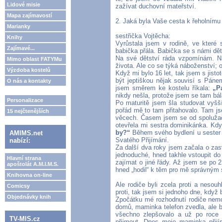
Lidové misie
zažívat duchovní mateřství.
Mapa zajímavostí
2. Jaká byla Vaše cesta k řeholnímu
Marianky
sestřička Vojtěcha:
Knihy
Vyrůstala jsem v rodině, ve které s
Zajímavé...
babička přála. Babička se s námi dě
Na své dětství ráda vzpomínám. Na
Mimo oblast FATYMu
života. Ale co se týká náboženství; 
Výzdoba kostelů
Když mi bylo 16 let, tak jsem s jist
být jeptiškou nějak souvisí s Pán
O nás a kontakty
jsem směrem ke kostelu říkala:
„P
nikdy nešla, protože jsem se tam bála
Personalizace
Po maturitě jsem šla studovat vyšší
pořád mě to tam přitahovalo. Tam j
15 nejčtenějších
věcech. Časem jsem se od spolužače
otevřela mi sestra dominikánka. Kdy
by?“
Během svého bydlení u sester d
AMIMS.net
Svatého Přijímání.
nabízí:
Za další dva roky jsem začala o zas
jednoduché, hned takhle vstoupit do
Hlavní strana
zajímat o jiné řády. Až jsem se po
apoštolát A.M.I.M.S.
hned „hodil“ k těm pro mě správným 
Knihovna on-line
Ale rodiče byli zcela proti a nesouh
Comicsy
proti, tak jsem si jednoho dne, když
Objednávky knih
Zpočátku mé rozhodnutí rodiče nemoh
domů, maminka telefon zvedla, ale b
všechno zlepšovalo a už po roce 
TV-MIS.cz
přijmout. Dnes moje maminka přijí