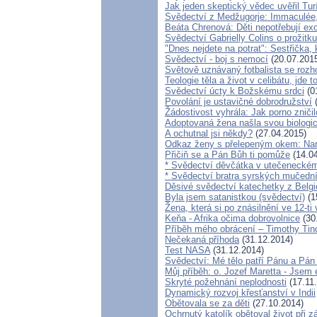
Jak jeden skeptický vědec uvěřil Tu
Svědectví z Medžugorje: Immaculée,
Beáta Chrenová: Děti nepotřebují exo
Svědectví Gabrielly Colins o prožitk
"Dnes nejdete na potrat": Sestřička, 
Svědectví - boj s nemocí
(20.07.201
Světově uznávaný fotbalista se roz
Teologie těla a život v celibátu, jde
Svědectví úcty k Božskému srdci
(0
Povolání je ustavičné dobrodružství
(
Žádostivost vyhrála: Jak porno zniči
Adoptovaná žena našla svou biologi
A ochutnal jsi někdy?
(27.04.2015)
Odkaz ženy s přelepeným okem: Nar
Přičiň se a Pán Bůh ti pomůže
(14.04
* Svědectví děvčátka v utečeneckém 
* Svědectví bratra syrských mučední
Děsivé svědectví katechetky z Belgi
Byla jsem satanistkou (svědectví)
(1
Žena, která si po znásilnění ve 12-ti 
Keňa - Afrika očima dobrovolnice
(30
Příběh mého obrácení – Timothy Tinda
Nečekaná příhoda
(31.12.2014)
Test NASA
(31.12.2014)
Svědectví: Mé tělo patří Pánu a Pá
Můj příběh: o. Jozef Maretta - Jsem e
Skryté požehnání neplodnosti
(17.11
Dynamický rozvoj křesťanství v Indii
Obětovala se za děti
(27.10.2014)
Ochrnutý katolík obětoval život při z