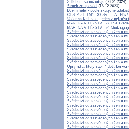
S Bohem se nežertuje
(06.01.2024)
Strach ze zpovědi
(16.12.2023)
Dceřin haléř - podle skutečné událos
CESTA ZE TMY DO SVĚTLA - Návštěv
Večer na Križevaci, jeden z nejkrás
MARIINA VÍTĚZSTVÍ 63: Dvě svědect
MARIINA VÍTĚZSTVÍ 62: Medžugorje m
Svědectví od zasvěcených žen a mu
Svědectví od zasvěcených žen a mu
Svědectví od zasvěcených žen a mu
Svědectví od zasvěcených žen a mu
Svědectví od zasvěcených žen a mu
Svědectví od zasvěcených žen a mu
Svědectví od zasvěcených žen a mu
Svědectví od zasvěcených žen a mu
Opilý řidič, který zabil 4 děti, konve
Svědectví od zasvěcených žen a mu
Svědectví od zasvěcených žen a mu
Svědectví od zasvěcených žen a mu
Svědectví od zasvěcených žen a mu
Svědectví od zasvěcených žen a mu
Svědectví od zasvěcených žen a mu
Svědectví od zasvěcených žen a mu
Svědectví od zasvěcených žen a mu
Svědectví od zasvěcených žen a mu
Svědectví od zasvěcených žen a mu
Svědectví od zasvěcených žen a mu
Svědectví od zasvěcených žen a mu
Svědectví od zasvěcených žen a mu
Svědectví od zasvěcených žen a mu