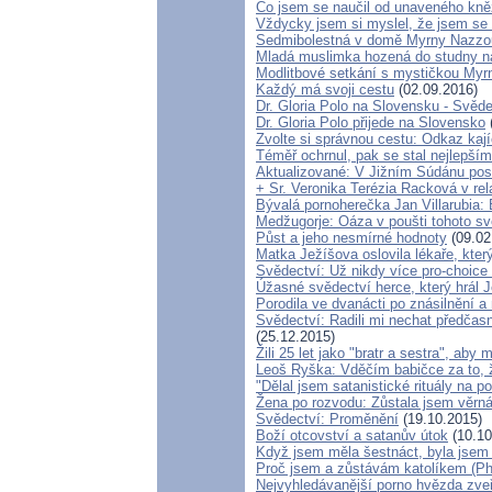
Co jsem se naučil od unaveného kněz
Vždycky jsem si myslel, že jsem se 
Sedmibolestná v domě Myrny Nazzo
Mladá muslimka hozená do studny nap
Modlitbové setkání s mystičkou Myr
Každý má svoji cestu
(02.09.2016)
Dr. Gloria Polo na Slovensku - Svěd
Dr. Gloria Polo přijede na Slovensko
Zvolte si správnou cestu: Odkaz kaj
Téměř ochrnul, pak se stal nejlepším
Aktualizované: V Jižním Súdánu post
+ Sr. Veronika Terézia Racková v re
Bývalá pornoherečka Jan Villarubia: 
Medžugorje: Oáza v poušti tohoto sv
Půst a jeho nesmírné hodnoty
(09.02
Matka Ježíšova oslovila lékaře, kter
Svědectví: Už nikdy více pro-choice 
Úžasné svědectví herce, který hrál J
Porodila ve dvanácti po znásilnění a 
Svědectví: Radili mi nechat předčas
(25.12.2015)
Žili 25 let jako "bratr a sestra", aby
Leoš Ryška: Vděčím babičce za to, ž
"Dělal jsem satanistické rituály na p
Žena po rozvodu: Zůstala jsem věrn
Svědectví: Proměnění
(19.10.2015)
Boží otcovství a satanův útok
(10.10
Když jsem měla šestnáct, byla jsem 
Proč jsem a zůstávám katolíkem (Ph
Nejvyhledávanější porno hvězda zveř