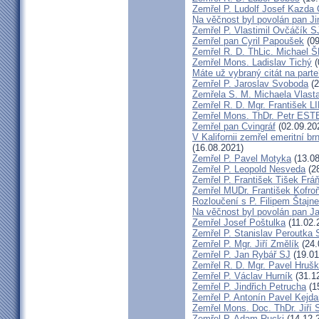
Zemřel P. Ludolf Josef Kazd
Na věčnost byl povolán pan J
Zemřel P. Vlastimil Ovčáčík S
Zemřel pan Cyril Papoušek
(09
Zemřel R. D. ThLic. Michael
Zemřel Mons. Ladislav Tichý
(
Máte už vybraný citát na part
Zemřel P. Jaroslav Svoboda
(2
Zemřela S. M. Michaela Vlas
Zemřel R. D. Mgr. František
Zemřel Mons. ThDr. Petr ES
Zemřel pan Cvingráf
(02.09.20
V Kalifornii zemřel emeritní 
(16.08.2021)
Zemřel P. Pavel Motyka
(13.08
Zemřel P. Leopold Nesveda
(28
Zemřel P. František Tišek Frá
Zemřel MUDr. František Kofro
Rozloučení s P. Filipem Štajn
Na věčnost byl povolán pan J
Zemřel Josef Poštulka
(11.02.
Zemřel P. Stanislav Peroutka
Zemřel P. Mgr. Jiří Změlík
(24.
Zemřel P. Jan Rybář SJ
(19.01
Zemřel R. D. Mgr. Pavel Hruš
Zemřel P. Václav Hurník
(31.1
Zemřel P. Jindřich Petrucha
(1
Zemřel P. Antonín Pavel Kej
Zemřel Mons. Doc. ThDr. Jiří 
Zemřel P. Adam Rucki
(14.12.