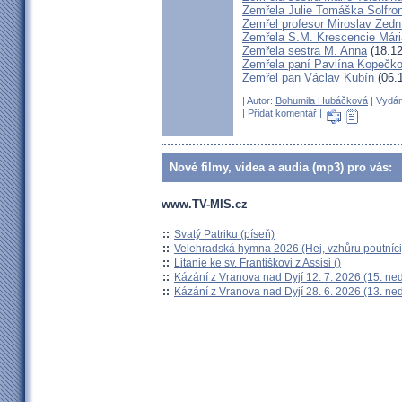
Zemřela Julie Tomáška Solfr
Zemřel profesor Miroslav Zedn
Zemřela S.M. Krescencie Már
Zemřela sestra M. Anna
(18.12
Zemřela paní Pavlína Kopečk
Zemřel pan Václav Kubín
(06.
| Autor:
Bohumila Hubáčková
| Vydán
|
Přidat komentář
|
Nové filmy, videa a audia (mp3) pro vás:
www.TV-MIS.cz
::
Svatý Patriku (píseň)
::
Velehradská hymna 2026 (Hej, vzhůru poutníci
::
Litanie ke sv. Františkovi z Assisi ()
::
Kázání z Vranova nad Dyjí 12. 7. 2026 (15. ne
::
Kázání z Vranova nad Dyjí 28. 6. 2026 (13. ne