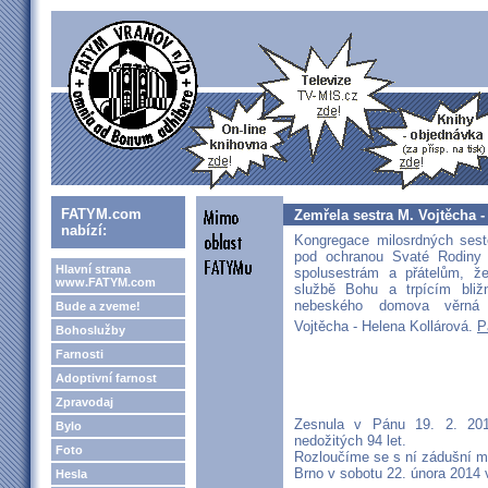
FATYM.com
Zemřela sestra M. Vojtěcha -
nabízí:
Kongregace milosrdných seste
pod ochranou Svaté Rodiny
Hlavní strana
spolusestrám a přátelům, ž
www.FATYM.com
službě Bohu a trpícím bliž
nebeského domova věrná 
Bude a zveme!
Vojtěcha - Helena Kollárová.
P
Bohoslužby
Farnosti
Adoptivní farnost
Zpravodaj
Zesnula v Pánu 19. 2. 201
Bylo
nedožitých 94 let.
Foto
Rozloučíme se s ní zádušní m
Brno v sobotu 22. února 2014 
Hesla