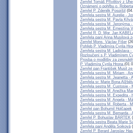
Zemřel Tomáš Přívětivý z Uhe
Oznámení o pohřbu o. Rober
Zemřel P. Zdeněk Pospíšil
(04
Zemřela sestra M. Aurelie - J
Zemřela sestra M. Pavla Křiv
Zemřela sestra M. Jeronýma -
Zemřela sestra M. Ernestína V
Zemřel R. D. Mgr. Jan KABE
Zemřela paní Anna Musilová 
Zemřel Mons. Václav Fišer
(26
Pohřeb P. Vladimíra Cyrila Hr
Zemřela sestra M. Ladislava 
Rozloučení s P. Vladimírem 
Prosba o modlitby za zesnulé
P. Vladimíra Cyrila Hrona
(01.
Zemřel pan František Musil ze 
Zemřela sestra M. Miriam - 
Zemřela sestra M. Jeanetta -
Zemřela sr. Marie Bona Alžbě
Zemřela sestra M. Custosie - 
Zemřela sestra M. Anežka Ma
Zemřela sestra M. Expedita -
Zemřela sestra M. Angela - Má
Zemřela sestra M. Roberta - M
Zemřel pan Bohumil Holčapek
Zemřela sestra M. Bernarda - 
Zemřel P. Bohuslav BÁRTEK
(
Zemřela sestra Beata Marie 
Zemřela paní Anděla Sojková
(
Zemřel P. Berard Jaroslav Has