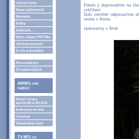
Lidové misie
Potom ji doprovodíme na Úst
vzkříšení.
Mapa zajímavostí
Duši zemřelé odporoučíme př
Marianky
sester v Kristu.
Knihy
spolusestry v Brně
Zajímavé...
Mimo oblast FATYMu
Výzdoba kostelů
O nás a kontakty
Personalizace
15 nejčtenějších
AMIMS.net
nabízí:
Hlavní strana
apoštolát A.M.I.M.S.
Knihovna on-line
Comicsy
Objednávky knih
TV-MIS.cz