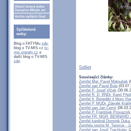
Hlavní strana webu
časopisu Milujte se!
Archiv vyšlých čísel
Spřátelené
weby:
Blog o FATYMu
zde
,
blog o TV-MIS.cz
tv-
mis.signaly.cz
a
další blog o TV-MIS
zde
.
Sdílet
Související články:
Zemřel Mgr. Pavel Matoušek
(
Zemřel pan Pavel Bula
(03.07.
Zemřel P. Josef Vlček
(30.06.
Zemřel R. D. RNDr. Karel Před
Zemřel fr. Benedikt il Moro V
Zemřel P. MUDr. Zdeněk Králí
Zemřel pan Jan Černý
(06.03.
Zemřel P. František Provazník
Zemřel FR. MGR. BERNARD 
Zemřel kardinál Dominik Duka
Zemřela sestra M. Tarsicie - 
Zemřel pan Josef Trachtulec
(