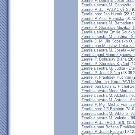
Zemřel P. Dominik Josef Dou
Zemřela sestra M. Genovéfa -
Zemřel P. Jan PALACKÝ SJ
(0
Zemřel otec Jan Hurník
(22.12
Zemřel P. Alois Pernička
(01.1
Zemřela sestra M. Bernadetta
Zemřel P. Stanislav Muzikář,
Zemřela slečna Emilie Součk
Zemřela sestra M. Justina - 
Zemřel J. M. Jiří Kopejsko O. 
Zemřel pan Miroslav Trnka z 
Zemřela sestra M. Josefa – A
Zemřela paní Marie Zajácová 
Zemřel P. Bohuslav Bláha
(28.
Zemřel P. Stanislav Kryštof
(10
Zemřela sestra M. Judita - Eté
Zemřel P. Josef Šiška
(23.06.
Zemřel P. František Puchnar
(2
Zemřel Mgr. Ing. Karel PAVLÍ
Zemřel pan Ladislav Prchal z
Zemřela sestra Marie Martina
Zemřela sestra M. Alžběta He
Zemřela sestra M. Asterie - An
Zemřel P. Mgr. Michal Františ
Zemřel otec Jiří Balabán
(31.0
Zemřela sestra M. Viktorie - A
Zemřela sestra M. Valerie - Ji
Zemřel P. Jan ROB, SDB
(11.
Zemřela paní Božena Prodělal
Zemřel P. Josef Fasora
(19.12