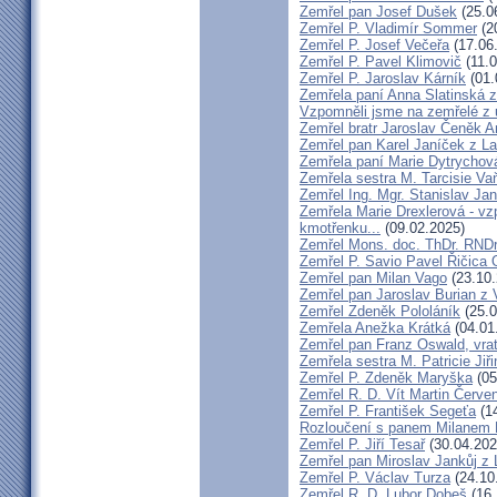
Zemřel pan Josef Dušek
(25.0
Zemřel P. Vladimír Sommer
(2
Zemřel P. Josef Večeřa
(17.06
Zemřel P. Pavel Klimovič
(11.0
Zemřel P. Jaroslav Kárník
(01.
Zemřela paní Anna Slatinská 
Vzpomněli jsme na zemřelé z 
Zemřel bratr Jaroslav Čeněk 
Zemřel pan Karel Janíček z L
Zemřela paní Marie Dytrychov
Zemřela sestra M. Tarcisie V
Zemřel Ing. Mgr. Stanislav Ja
Zemřela Marie Drexlerová - v
kmotřenku...
(09.02.2025)
Zemřel Mons. doc. ThDr. RNDr
Zemřel P. Savio Pavel Řičica
Zemřel pan Milan Vago
(23.10.
Zemřel pan Jaroslav Burian z 
Zemřel Zdeněk Pololáník
(25.0
Zemřela Anežka Krátká
(04.01
Zemřel pan Franz Oswald, vra
Zemřela sestra M. Patricie Jiř
Zemřel P. Zdeněk Maryška
(05
Zemřel R. D. Vít Martin Červe
Zemřel P. František Segeťa
(14
Rozloučení s panem Milanem H
Zemřel P. Jiří Tesař
(30.04.202
Zemřel pan Miroslav Jankůj z
Zemřel P. Václav Turza
(24.10
Zemřel R. D. Lubor Dobeš
(16.