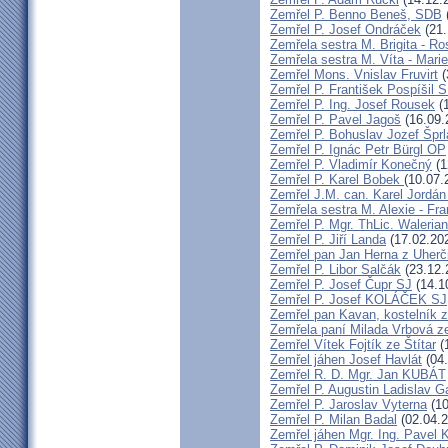
Zemřel P. Benno Beneš, SDB
Zemřel P. Josef Ondráček
(21.
Zemřela sestra M. Brigita - Ro
Zemřela sestra M. Víta - Mar
Zemřel Mons. Vnislav Fruvirt
(
Zemřel P. František Pospíšil 
Zemřel P. Ing. Josef Rousek
(1
Zemřel P. Pavel Jagoš
(16.09.
Zemřel P. Bohuslav Jozef Špr
Zemřel P. Ignác Petr Bürgl OP
Zemřel P. Vladimír Konečný
(1
Zemřel P. Karel Bobek
(10.07.
Zemřel J.M. can. Karel Jordán
Zemřela sestra M. Alexie - Fra
Zemřel P. Mgr. ThLic. Walerian
Zemřel P. Jiří Landa
(17.02.20
Zemřel pan Jan Herna z Uherč
Zemřel P. Libor Salčák
(23.12.
Zemřel P. Josef Čupr SJ
(14.1
Zemřel P. Josef KOLÁČEK SJ
Zemřel pan Kavan, kostelník 
Zemřela paní Milada Vrbová 
Zemřel Vítek Fojtík ze Štítar
(
Zemřel jáhen Josef Havlát
(04.
Zemřel R. D. Mgr. Jan KUBÁT
Zemřel P. Augustin Ladislav 
Zemřel P. Jaroslav Vyterna
(10
Zemřel P. Milan Badal
(02.04.2
Zemřel jáhen Mgr. Ing. Pavel K