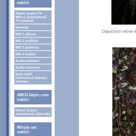
nabízí:
Hlavní strana TV-
MIS.cz (internetová
TV zdarma)
Novinky
Odpočinutí věčné dej
MIS 1 zábava
MIS 2 vzdělání
MIS 3 publicist.
MIS 4 lokální
Audia hudební
Audia mluvená
Naše další
internetové televize
zdarma...
ABCD.fatym.com
nabízí:
Hlavní strana
vyhledávače Abeceda
Milujte se!
nabízí: