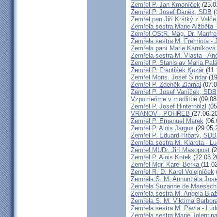
Zemřel P. Jan Kmoníček
(25.0
Zemřel P. Josef Daněk, SDB
(
Zemřel pan Jiří Krátký z Valče
Zemřela sestra Marie Alžběta 
Zemřel OStR. Mag. Dr. Manfre
Zemřela sestra M. Fremiota - 
Zemřela paní Marie Kárníková
Zemřela sestra M. Vlasta - An
Zemřel P. Stanislav Maria Pa
Zemřel P. František Kozár
(11.
Zemřel Mons. Josef Šindar
(19
Zemřel P. Zdeněk Zlámal
(07.0
Zemřel P. Josef Vaníček, SDB
Vzpomeňme v modlitbě
(09.08
Zemřel P. Josef Hinterhölzl
(05
VRANOV - POHŘEB
(27.06.2
Zemřel P. Emanuel Marek
(06.
Zemřel P. Alois Jargus
(29.05.
Zemřel P. Eduard Hrbatý, SDB
Zemřela sestra M. Klareta - L
Zemřel MUDr. Jiří Masopust
(2
Zemřel P. Alois Kotek
(22.03.2
Zemřel Mgr. Karel Berka
(11.0
Zemřel R. D. Karel Volejníček
Zemřela S. M. Annuntiáta Jo
Zemřela Suzanne de Maessch
Zemřela sestra M. Angela Bla
Zemřela S. M. Viktima Barbo
Zemřela sestra M. Pavla - Lu
Zemřela sestra Marie Tolentin