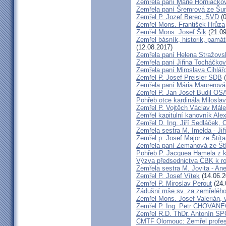
Zemřela paní Marie Horniačko
Zemřela paní Šremrová ze Š
Zemřel P. Jozef Berec, SVD
(0
Zemřel Mons. František Hrůza
Zemřel Mons. Josef Šik
(21.09
Zemřel básník, historik, památ
(12.08.2017)
Zemřela paní Helena Stražovs
Zemřela paní Jiřina Tocháčk
Zemřela paní Miroslava Cihlá
Zemřel P. Josef Preisler SDB
(
Zemřela paní Mária Maurerová
Zemřel P. Jan Josef Budil OS
Pohřeb otce kardinála Milosla
Zemřel P. Vojtěch Václav Mál
Zemřel kapitulní kanovník Ale
Zemřel D. Ing. Jiří Sedláček,
Zemřela sestra M. Imelda - Ji
Zemřel p. Josef Major ze Štíta
Zemřela paní Zemanová ze Ští
Pohřeb P. Jacquea Hamela z k
Výzva předsednictva ČBK k r
Zemřela sestra M. Jovita - An
Zemřel P. Josef Vítek
(14.06.2
Zemřel P. Miroslav Perout
(24.
Zádušní mše sv. za zemřelého
Zemřel Mons. Josef Valerián,
Zemřel P. Ing. Petr CHOVAN
Zemřel R.D. ThDr. Antonín 
CMTF Olomouc: Zemřel profeso