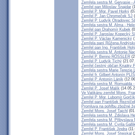
Zemřela sestra M. Gervasie -
Zemřel pan Miloslav Šnajdar
(1
Zemřel P. Mgr. Pavel Horký
(07
Zemřel P. Jan Chromeček SJ
(
Zemřel P. Ludvík Otradovec 
Zemřela sestra M. Alma - Hel
Zemřel pan Drahomír Kubek
(0
Zemřel P. Jaroslav Kopecký 
Zemřel P. Václav Kamenický
(
Zemřela paní Růžena Andrýsk
Zemřel pan Ing. František Hol
Zemřela sestra M. Antonie Na
Zemřel P. Benno RÖSSLER
(2
Zemřel P. Ludvík Tichý
(21.07
Zemřel čestný občan Krupky P.
Zemřela sestra Marie Terezie 
Zemřel fr. Gilbert Antonín P
Zemřel P. Antonín Láník
(12.06
Zemřela sestra M. Romualda -
Zemřel P. Josef Malík
(14.05.2
Ve Vatikánu zemřel Mons. Fra
Zemřel P. Mgr. Lubomír Gorčík
Zemřel pan František Řezníče
Promluva na pohřbu zbožné ž
Zemřel Mons. Josef Tajchl
(01
Zemřela sestra M. Zdislava H
Zemřela sestra M. Přibyslava 
Zemřela sestra M. Cyrila Galli
Zemřel P. František Jindra
(11.
Zemřel Mons. Josef Stejskal
(