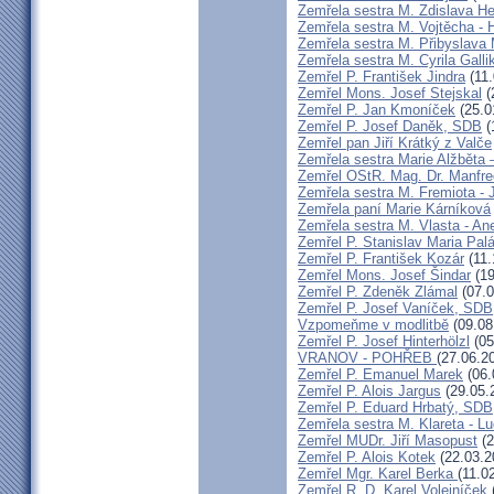
Zemřela sestra M. Zdislava H
Zemřela sestra M. Vojtěcha - 
Zemřela sestra M. Přibyslava 
Zemřela sestra M. Cyrila Galli
Zemřel P. František Jindra
(11.
Zemřel Mons. Josef Stejskal
(
Zemřel P. Jan Kmoníček
(25.0
Zemřel P. Josef Daněk, SDB
(
Zemřel pan Jiří Krátký z Valče
Zemřela sestra Marie Alžběta 
Zemřel OStR. Mag. Dr. Manfre
Zemřela sestra M. Fremiota - 
Zemřela paní Marie Kárníková
Zemřela sestra M. Vlasta - An
Zemřel P. Stanislav Maria Pa
Zemřel P. František Kozár
(11.
Zemřel Mons. Josef Šindar
(19
Zemřel P. Zdeněk Zlámal
(07.0
Zemřel P. Josef Vaníček, SDB
Vzpomeňme v modlitbě
(09.08
Zemřel P. Josef Hinterhölzl
(05
VRANOV - POHŘEB
(27.06.2
Zemřel P. Emanuel Marek
(06.
Zemřel P. Alois Jargus
(29.05.
Zemřel P. Eduard Hrbatý, SDB
Zemřela sestra M. Klareta - L
Zemřel MUDr. Jiří Masopust
(2
Zemřel P. Alois Kotek
(22.03.2
Zemřel Mgr. Karel Berka
(11.0
Zemřel R. D. Karel Volejníček