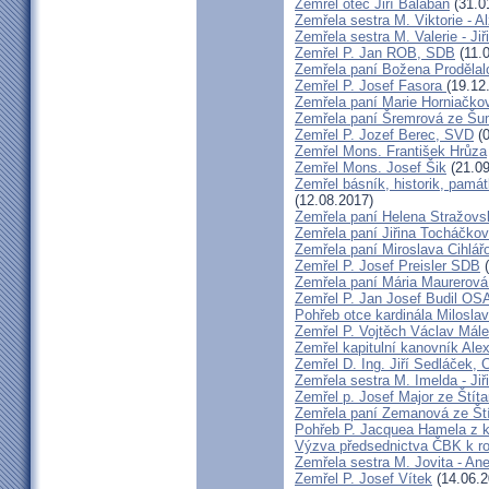
Zemřel otec Jiří Balabán
(31.0
Zemřela sestra M. Viktorie - A
Zemřela sestra M. Valerie - Ji
Zemřel P. Jan ROB, SDB
(11.
Zemřela paní Božena Prodělal
Zemřel P. Josef Fasora
(19.12
Zemřela paní Marie Horniačko
Zemřela paní Šremrová ze Š
Zemřel P. Jozef Berec, SVD
(0
Zemřel Mons. František Hrůza
Zemřel Mons. Josef Šik
(21.09
Zemřel básník, historik, památ
(12.08.2017)
Zemřela paní Helena Stražovs
Zemřela paní Jiřina Tocháčk
Zemřela paní Miroslava Cihlá
Zemřel P. Josef Preisler SDB
(
Zemřela paní Mária Maurerová
Zemřel P. Jan Josef Budil OS
Pohřeb otce kardinála Milosla
Zemřel P. Vojtěch Václav Mál
Zemřel kapitulní kanovník Ale
Zemřel D. Ing. Jiří Sedláček,
Zemřela sestra M. Imelda - Ji
Zemřel p. Josef Major ze Štíta
Zemřela paní Zemanová ze Ští
Pohřeb P. Jacquea Hamela z k
Výzva předsednictva ČBK k r
Zemřela sestra M. Jovita - An
Zemřel P. Josef Vítek
(14.06.2