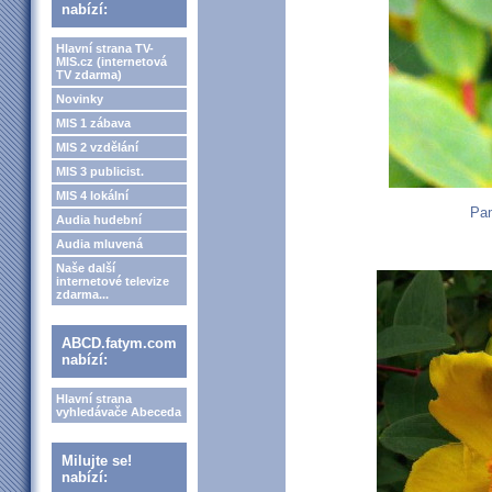
nabízí:
Hlavní strana TV-
MIS.cz (internetová
TV zdarma)
Novinky
MIS 1 zábava
MIS 2 vzdělání
MIS 3 publicist.
MIS 4 lokální
Pam
Audia hudební
Audia mluvená
Naše další
internetové televize
zdarma...
ABCD.fatym.com
nabízí:
Hlavní strana
vyhledávače Abeceda
Milujte se!
nabízí: