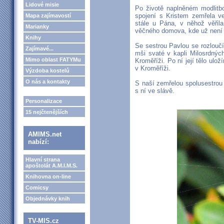
Lidové misie
Po životě naplněném modlitb
spojení s Kristem zemřela ve
Mapa zajímavostí
stále u Pána, v něhož věřila
Marianky
věčného domova, kde už není s
Knihy
Se sestrou Pavlou se rozloučí
Zajímavé...
mši svaté v kapli Milosrdnýc
Mimo oblast FATYMu
Kroměříži. Po ní její tělo ul
v Kroměříži.
Výzdoba kostelů
O nás a kontakty
S naší zemřelou spolusestrou 
s ní ve slávě.
Personalizace
15 nejčtenějších
AMIMS.net
nabízí:
Hlavní strana
apoštolát A.M.I.M.S.
Knihovna on-line
Comicsy
Objednávky knih
TV-MIS.cz