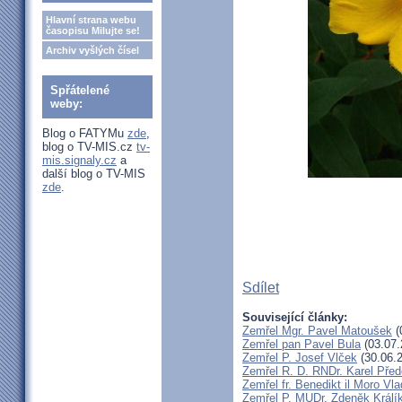
Hlavní strana webu
časopisu Milujte se!
Archiv vyšlých čísel
Spřátelené
weby:
Blog o FATYMu
zde
,
blog o TV-MIS.cz
tv-
mis.signaly.cz
a
další blog o TV-MIS
zde
.
Sdílet
Související články:
Zemřel Mgr. Pavel Matoušek
(
Zemřel pan Pavel Bula
(03.07.
Zemřel P. Josef Vlček
(30.06.
Zemřel R. D. RNDr. Karel Před
Zemřel fr. Benedikt il Moro V
Zemřel P. MUDr. Zdeněk Králí