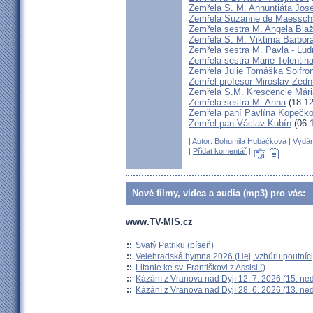
Zemřela S. M. Annuntiáta Jo
Zemřela Suzanne de Maessch
Zemřela sestra M. Angela Bla
Zemřela S. M. Viktima Barbo
Zemřela sestra M. Pavla - Lu
Zemřela sestra Marie Tolentin
Zemřela Julie Tomáška Solfr
Zemřel profesor Miroslav Zedn
Zemřela S.M. Krescencie Már
Zemřela sestra M. Anna
(18.12
Zemřela paní Pavlína Kopečk
Zemřel pan Václav Kubín
(06.
| Autor:
Bohumila Hubáčková
| Vydán
|
Přidat komentář
|
Nové filmy, videa a audia (mp3) pro vás:
www.TV-MIS.cz
::
Svatý Patriku (píseň)
::
Velehradská hymna 2026 (Hej, vzhůru poutníci
::
Litanie ke sv. Františkovi z Assisi ()
::
Kázání z Vranova nad Dyjí 12. 7. 2026 (15. ne
::
Kázání z Vranova nad Dyjí 28. 6. 2026 (13. ne