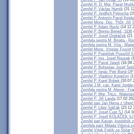
Zemřel R. D. Mgr. Pavel Hruš
Zemřel P. Václav Hurník
(31.1
Zemřel P. Jindřich Petrucha
(1
Zemřel P. Antonín Pavel Kej
Zemřel Mons. Doc. ThDr. Jiří 
Zemřel P. Adam Rucki
(14.12.
Zemřel P. Benno Beneš, SDB
Zemřel P. Josef Ondráček
(21.
Zemřela sestra M. Brigita - Ro
Zemřela sestra M. Víta - Mar
Zemřel Mons. Vnislav Fruvirt
(
Zemřel P. František Pospíšil 
Zemřel P. Ing. Josef Rousek
(1
Zemřel P. Pavel Jagoš
(16.09.
Zemřel P. Bohuslav Jozef Špr
Zemřel P. Ignác Petr Bürgl OP
Zemřel P. Vladimír Konečný
(1
Zemřel P. Karel Bobek
(10.07.
Zemřel J.M. can. Karel Jordán
Zemřela sestra M. Alexie - Fra
Zemřel P. Mgr. ThLic. Walerian
Zemřel P. Jiří Landa
(17.02.20
Zemřel pan Jan Herna z Uherč
Zemřel P. Libor Salčák
(23.12.
Zemřel P. Josef Čupr SJ
(14.1
Zemřel P. Josef KOLÁČEK SJ
Zemřel pan Kavan, kostelník 
Zemřela paní Milada Vrbová 
Zemřel Vítek Fojtík ze Štítar
(