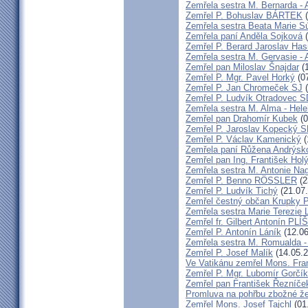
Zemřela sestra M. Bernarda - 
Zemřel P. Bohuslav BÁRTEK
(
Zemřela sestra Beata Marie 
Zemřela paní Anděla Sojková
(
Zemřel P. Berard Jaroslav Has
Zemřela sestra M. Gervasie -
Zemřel pan Miloslav Šnajdar
(1
Zemřel P. Mgr. Pavel Horký
(07
Zemřel P. Jan Chromeček SJ
(
Zemřel P. Ludvík Otradovec 
Zemřela sestra M. Alma - Hel
Zemřel pan Drahomír Kubek
(0
Zemřel P. Jaroslav Kopecký 
Zemřel P. Václav Kamenický
(
Zemřela paní Růžena Andrýsk
Zemřel pan Ing. František Hol
Zemřela sestra M. Antonie Na
Zemřel P. Benno RÖSSLER
(2
Zemřel P. Ludvík Tichý
(21.07
Zemřel čestný občan Krupky P.
Zemřela sestra Marie Terezie 
Zemřel fr. Gilbert Antonín P
Zemřel P. Antonín Láník
(12.06
Zemřela sestra M. Romualda -
Zemřel P. Josef Malík
(14.05.2
Ve Vatikánu zemřel Mons. Fra
Zemřel P. Mgr. Lubomír Gorčík
Zemřel pan František Řezníče
Promluva na pohřbu zbožné ž
Zemřel Mons. Josef Tajchl
(01