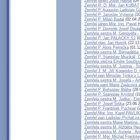
Zemřel jáhen Josef Havlát
(04.
Zemřel R. D. Mgr. Jan KUBÁT
Zemřel P. Augustin Ladislav 
Zemřel P. Jaroslav Vyterna
(10
Zemřel P. Milan Badal
(02.04.2
Zemřel jáhen Mgr. Ing. Pavel K
Zemřel P. Dominik Josef Dou
Zemřela sestra M. Genovéfa -
Zemřel P. Jan PALACKÝ SJ
(0
Zemřel otec Jan Hurník
(22.12
Zemřel P. Alois Pernička
(01.1
Zemřela sestra M. Bernadetta
Zemřel P. Stanislav Muzikář,
Zemřela slečna Emilie Součk
Zemřela sestra M. Justina - 
Zemřel J. M. Jiří Kopejsko O. 
Zemřel pan Miroslav Trnka z 
Zemřela sestra M. Josefa – A
Zemřela paní Marie Zajácová 
Zemřel P. Bohuslav Bláha
(28.
Zemřel P. Stanislav Kryštof
(10
Zemřela sestra M. Judita - Eté
Zemřel P. Josef Šiška
(23.06.
Zemřel P. František Puchnar
(2
Zemřel Mgr. Ing. Karel PAVLÍ
Zemřel pan Ladislav Prchal z
Zemřela sestra Marie Martina
Zemřela sestra M. Alžběta He
Zemřela sestra M. Asterie - An
Zemřel P. Mgr. Michal Františ