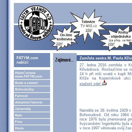
FATYM.com
Zemřela sestra M. Pavla Kři
nabízí:
27. ledna 2016 zemřela v Kr
Křivánková. Rozloučíme se n
Hlavní strana
14 h při mši svaté v kapli M
www.FATYM.com
Kříže na Koperníkově ulic
Bude a zveme!
stažení zde!
Bohoslužby
Farnosti
Adoptivní farnost
Zpravodaj
Narodila se 28. května 1929 v 
Bohosudově. Od roku 1964 slo
Bylo
roce 1976 byla jmenovaná pro
Foto
švýcarském Ingenbohlu byla z
v roce 1997 věnovala svůj čas
Hesla