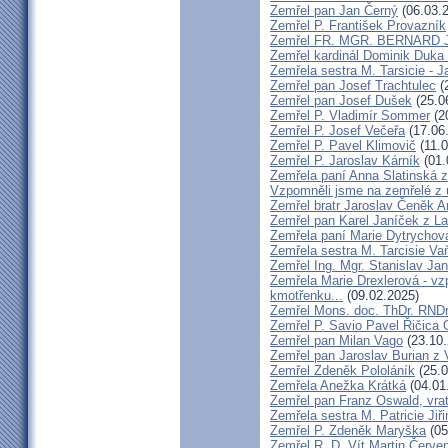
Zemřel pan Jan Černý
(06.03.
Zemřel P. František Provazník
Zemřel FR. MGR. BERNARD 
Zemřel kardinál Dominik Duka
Zemřela sestra M. Tarsicie - 
Zemřel pan Josef Trachtulec
(
Zemřel pan Josef Dušek
(25.0
Zemřel P. Vladimír Sommer
(2
Zemřel P. Josef Večeřa
(17.06
Zemřel P. Pavel Klimovič
(11.0
Zemřel P. Jaroslav Kárník
(01.
Zemřela paní Anna Slatinská 
Vzpomněli jsme na zemřelé z 
Zemřel bratr Jaroslav Čeněk 
Zemřel pan Karel Janíček z L
Zemřela paní Marie Dytrychov
Zemřela sestra M. Tarcisie V
Zemřel Ing. Mgr. Stanislav Ja
Zemřela Marie Drexlerová - v
kmotřenku...
(09.02.2025)
Zemřel Mons. doc. ThDr. RNDr
Zemřel P. Savio Pavel Řičica
Zemřel pan Milan Vago
(23.10.
Zemřel pan Jaroslav Burian z 
Zemřel Zdeněk Pololáník
(25.0
Zemřela Anežka Krátká
(04.01
Zemřel pan Franz Oswald, vra
Zemřela sestra M. Patricie Jiř
Zemřel P. Zdeněk Maryška
(05
Zemřel R. D. Vít Martin Červe