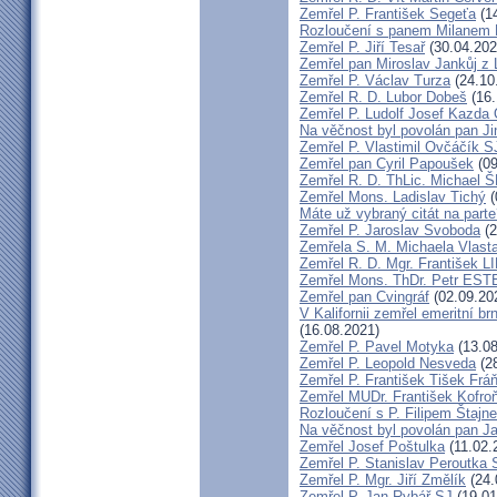
Zemřel P. František Segeťa
(14
Rozloučení s panem Milanem H
Zemřel P. Jiří Tesař
(30.04.202
Zemřel pan Miroslav Jankůj z
Zemřel P. Václav Turza
(24.10
Zemřel R. D. Lubor Dobeš
(16.
Zemřel P. Ludolf Josef Kazd
Na věčnost byl povolán pan J
Zemřel P. Vlastimil Ovčáčík S
Zemřel pan Cyril Papoušek
(09
Zemřel R. D. ThLic. Michael
Zemřel Mons. Ladislav Tichý
(
Máte už vybraný citát na part
Zemřel P. Jaroslav Svoboda
(2
Zemřela S. M. Michaela Vlas
Zemřel R. D. Mgr. František
Zemřel Mons. ThDr. Petr ES
Zemřel pan Cvingráf
(02.09.20
V Kalifornii zemřel emeritní 
(16.08.2021)
Zemřel P. Pavel Motyka
(13.08
Zemřel P. Leopold Nesveda
(28
Zemřel P. František Tišek Frá
Zemřel MUDr. František Kofro
Rozloučení s P. Filipem Štajn
Na věčnost byl povolán pan J
Zemřel Josef Poštulka
(11.02.
Zemřel P. Stanislav Peroutka
Zemřel P. Mgr. Jiří Změlík
(24.
Zemřel P. Jan Rybář SJ
(19.01