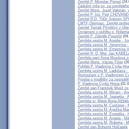
Zemřel P. Miroslav Perout
(24.
Zádušní mše sv. za zemřelého
Zemřel Mons. Josef Valerián,
Zemřel P. Ing. Petr CHOVAN
Zemřel R.D. ThDr. Antonín 
CMTF Olomouc: Zemřel profeso
Zemřel Tomáš Přívětivý z Uhe
Oznámení o pohřbu o. Rober
Zemřel P. Zdeněk Pospíšil
(04
Zemřela sestra M. Aurelie - J
Zemřela sestra M. Jeronýma -
Zemřela sestra M. Ernestína V
Zemřel R. D. Mgr. Jan KABE
Zemřela paní Anna Musilová 
Zemřel Mons. Václav Fišer
(26
Pohřeb P. Vladimíra Cyrila Hr
Zemřela sestra M. Ladislava 
Rozloučení s P. Vladimírem 
Prosba o modlitby za zesnulé
P. Vladimíra Cyrila Hrona
(01.
Zemřel pan František Musil ze 
Zemřela sestra M. Miriam - 
Zemřela sestra M. Jeanetta -
Zemřela sr. Marie Bona Alžbě
Zemřela sestra M. Custosie - 
Zemřela sestra M. Anežka Ma
Zemřela sestra M. Expedita -
Zemřela sestra M. Angela - Má
Zemřela sestra M. Roberta - M
Zemřel pan Bohumil Holčapek