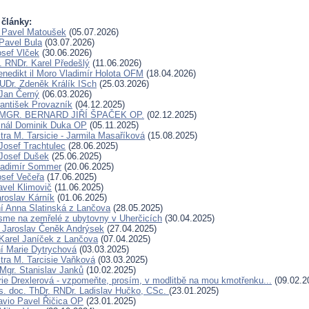
 články:
 Pavel Matoušek
(05.07.2026)
Pavel Bula
(03.07.2026)
osef Vlček
(30.06.2026)
. RNDr. Karel Předešlý
(11.06.2026)
Benedikt il Moro Vladimír Holota OFM
(18.04.2026)
UDr. Zdeněk Králík ISch
(25.03.2026)
Jan Černý
(06.03.2026)
rantišek Provazník
(04.12.2025)
. MGR. BERNARD JIŘÍ ŠPAČEK OP.
(02.12.2025)
inál Dominik Duka OP
(05.11.2025)
tra M. Tarsicie - Jarmila Masaříková
(15.08.2025)
Josef Trachtulec
(28.06.2025)
Josef Dušek
(25.06.2025)
ladimír Sommer
(20.06.2025)
osef Večeřa
(17.06.2025)
avel Klimovič
(11.06.2025)
aroslav Kárník
(01.06.2025)
í Anna Slatinská z Lančova
(28.05.2025)
sme na zemřelé z ubytovny v Uherčicích
(30.04.2025)
r Jaroslav Čeněk Andrýsek
(27.04.2025)
Karel Janíček z Lančova
(07.04.2025)
í Marie Dytrychová
(03.03.2025)
tra M. Tarcisie Vaňková
(03.03.2025)
 Mgr. Stanislav Janků
(10.02.2025)
ie Drexlerová - vzpomeňte, prosím, v modlitbě na mou kmotřenku...
(09.02.2
. doc. ThDr. RNDr. Ladislav Hučko, CSc.
(23.01.2025)
avio Pavel Řičica OP
(23.01.2025)