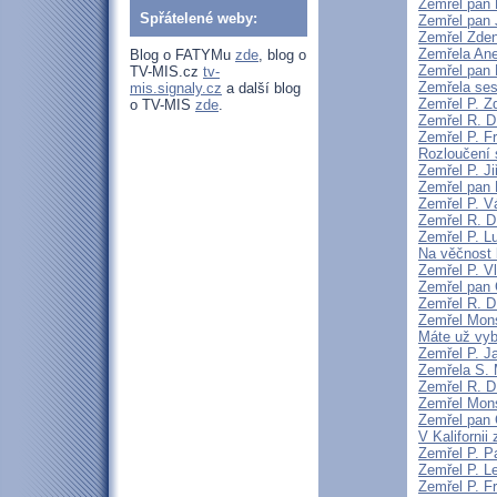
Zemřel pan 
Spřátelené weby:
Zemřel pan 
Zemřel Zden
Zemřela An
Blog o FATYMu
zde
, blog o
Zemřel pan 
TV-MIS.cz
tv-
Zemřela sest
mis.signaly.cz
a další blog
Zemřel P. 
o TV-MIS
zde
.
Zemřel R. D
Zemřel P. F
Rozloučení 
Zemřel P. Ji
Zemřel pan 
Zemřel P. V
Zemřel R. D
Zemřel P. L
Na věčnost 
Zemřel P. V
Zemřel pan 
Zemřel R. D
Zemřel Mons
Máte už vyb
Zemřel P. J
Zemřela S.
Zemřel R. D
Zemřel Mon
Zemřel pan 
V Kaliforni
Zemřel P. P
Zemřel P. L
Zemřel P. F