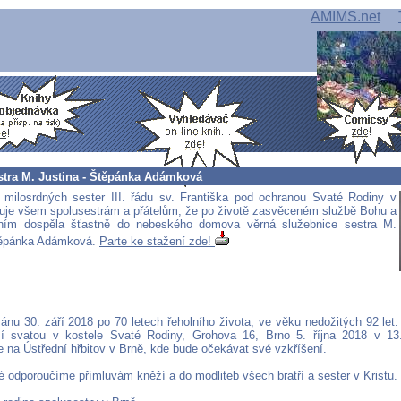
AMIMS.net
stra M. Justina - Štěpánka Adámková
milosrdných sester III. řádu sv. Františka pod ochranou Svaté Rodiny v
je všem spolusestrám a přátelům, že po životě zasvěceném službě Bohu a
ižním dospěla šťastně do nebeského domova věrná služebnice sestra M.
Štěpánka Adámková.
Parte ke stažení zde!
ánu 30. září 2018 po 70 letech řeholního života, ve věku nedožitých 92 let
í svatou v kostele Svaté Rodiny, Grohova 16, Brno 5. října 2018 v 13.
 na Ústřední hřbitov v Brně, kde bude očekávat své vzkříšení.
é odporoučíme přímluvám kněží a do modliteb všech bratří a sester v Kristu.