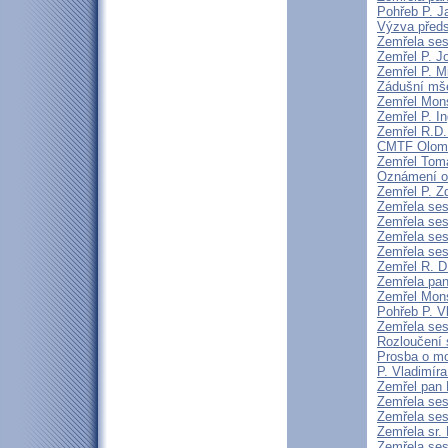
Pohřeb P. J
Výzva předs
Zemřela ses
Zemřel P. J
Zemřel P. M
Zádušní mše
Zemřel Mons
Zemřel P. 
Zemřel R.D
CMTF Olomou
Zemřel Tomá
Oznámení o
Zemřel P. Z
Zemřela ses
Zemřela ses
Zemřela ses
Zemřela ses
Zemřel R. 
Zemřela pa
Zemřel Mons
Pohřeb P. V
Zemřela ses
Rozloučení 
Prosba o mo
P. Vladimír
Zemřel pan F
Zemřela ses
Zemřela ses
Zemřela sr.
Zemřela ses