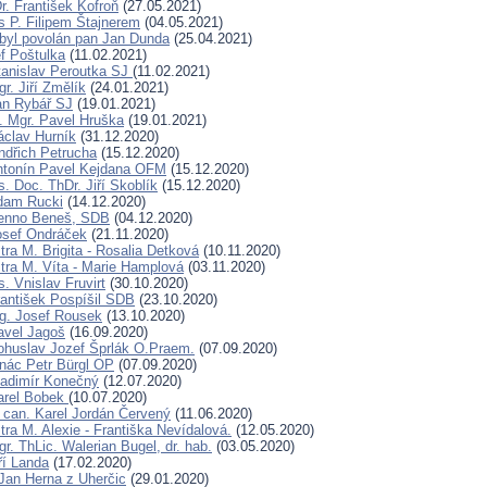
. František Kofroň
(27.05.2021)
s P. Filipem Štajnerem
(04.05.2021)
byl povolán pan Jan Dunda
(25.04.2021)
f Poštulka
(11.02.2021)
tanislav Peroutka SJ
(11.02.2021)
r. Jiří Změlík
(24.01.2021)
an Rybář SJ
(19.01.2021)
. Mgr. Pavel Hruška
(19.01.2021)
áclav Hurník
(31.12.2020)
indřich Petrucha
(15.12.2020)
ntonín Pavel Kejdana OFM
(15.12.2020)
. Doc. ThDr. Jiří Skoblík
(15.12.2020)
dam Rucki
(14.12.2020)
Benno Beneš, SDB
(04.12.2020)
osef Ondráček
(21.11.2020)
ra M. Brigita - Rosalia Detková
(10.11.2020)
tra M. Víta - Marie Hamplová
(03.11.2020)
. Vnislav Fruvirt
(30.10.2020)
rantišek Pospíšil SDB
(23.10.2020)
ng. Josef Rousek
(13.10.2020)
avel Jagoš
(16.09.2020)
ohuslav Jozef Šprlák O.Praem.
(07.09.2020)
gnác Petr Bürgl OP
(07.09.2020)
ladimír Konečný
(12.07.2020)
arel Bobek
(10.07.2020)
can. Karel Jordán Červený
(11.06.2020)
ra M. Alexie - Františka Nevídalová.
(12.05.2020)
r. ThLic. Walerian Bugel, dr. hab.
(03.05.2020)
ří Landa
(17.02.2020)
Jan Herna z Uherčic
(29.01.2020)