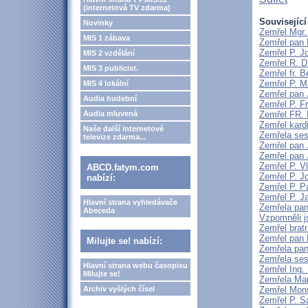
(internetová TV zdarma)
Související
Novinky
Zemřel Mgr.
MIS 1 zábava
Zemřel pan 
Zemřel P. J
MIS 2 vzdělání
Zemřel R. D
MIS 3 publicist.
Zemřel fr. 
Zemřel P. M
MIS 4 lokální
Zemřel pan 
Audia hudební
Zemřel P. F
Audia mluvená
Zemřel FR
Zemřel kard
Naše další internetové
Zemřela ses
televize zdarma...
Zemřel pan 
Zemřel pan 
Zemřel P. V
ABCD.fatym.com
Zemřel P. J
nabízí:
Zemřel P. P
Zemřel P. J
Hlavní strana vyhledávače
Zemřela pan
Abeceda
Vzpomněli j
Zemřel brat
Zemřel pan 
Milujte se! nabízí:
Zemřela pan
Zemřela ses
Hlavní strana webu časopisu
Zemřel Ing.
Milujte se!
Zemřela Mar
Archiv vyšlých čísel
Zemřel Mons
Zemřel P. S