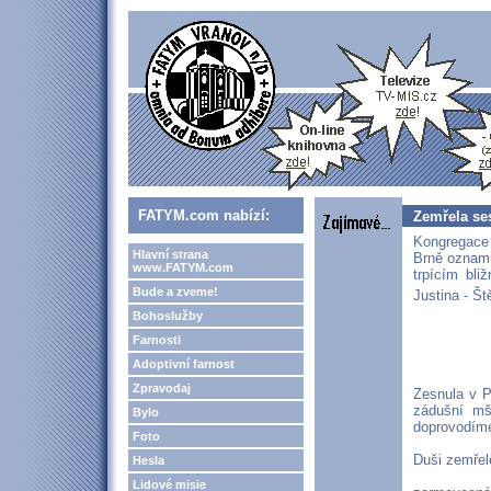
FATYM.com nabízí:
Zemřela se
Kongregace 
Hlavní strana
Brně oznamu
www.FATYM.com
trpícím bl
Bude a zveme!
Justina - 
Bohoslužby
Farnosti
Adoptivní farnost
Zpravodaj
Zesnula v P
zádušní mš
Bylo
doprovodíme
Foto
Duši zemřel
Hesla
Lidové misie