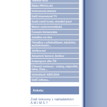
Televize NOE
Rádio PROGLAS
Internetová televize
Další internetové TV
Svatá země Izrael, virtuální pouť
Matice cyrilometodějská
Časopis Immaculata
JukeBox on-line
TémaBox s přednáškami, kázáními,
audioknihami...
Jeníkov.net
Adoptivní farnost Jeníkov
Kolpingovo dílo ČR
Církevní restituce - otázky, odpovědi,
fakta, čísla....
Vyhledávač ABECEDA
Další odkazy...
Anketa:
Znáš tiskoviny z nakladatelství
A.M.I.M.S.?