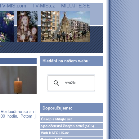
TV-MIS.com
TV-MIS.cz
MILUJTE.SE
Hledání na našem webu:
Doporučujeme:
. Rozloučíme se s ní
00 hodin. Potom ji
Časopis Milujte se!
Společenství čistých srdcí (SČS)
Web KATOLIK.cz