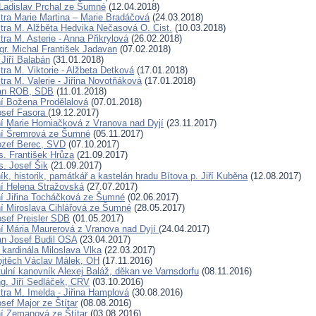
Ladislav Prchal ze Šumné
(12.04.2018)
tra Marie Martina – Marie Bradáčová
(24.03.2018)
tra M. Alžběta Hedvika Nečasová O. Cist.
(10.03.2018)
ra M. Asterie - Anna Přikrylová
(26.02.2018)
gr. Michal František Jadavan
(07.02.2018)
Jiří Balabán
(31.01.2018)
tra M. Viktorie - Alžbeta Detková
(17.01.2018)
ra M. Valerie - Jiřina Novotňáková
(17.01.2018)
Jan ROB, SDB
(11.01.2018)
í Božena Prodělalová
(07.01.2018)
osef Fasora
(19.12.2017)
í Marie Horniačková z Vranova nad Dyjí
(23.11.2017)
ní Šremrová ze Šumné
(05.11.2017)
ozef Berec, SVD
(07.10.2017)
. František Hrůza
(21.09.2017)
. Josef Šik
(21.09.2017)
k, historik, památkář a kastelán hradu Bítova p. Jiří Kuběna
(12.08.2017)
í Helena Stražovská
(27.07.2017)
í Jiřina Tocháčková ze Šumné
(02.06.2017)
í Miroslava Cihlářová ze Šumné
(28.05.2017)
osef Preisler SDB
(01.05.2017)
í Mária Maurerová z Vranova nad Dyjí
(24.04.2017)
an Josef Budil OSA
(23.04.2017)
 kardinála Miloslava Vlka
(22.03.2017)
ojtěch Václav Málek, OH
(17.11.2016)
tulní kanovník Alexej Baláž, děkan ve Varnsdorfu
(08.11.2016)
ng. Jiří Sedláček, CRV
(03.10.2016)
tra M. Imelda - Jiřina Hamplová
(30.08.2016)
sef Major ze Štítar
(08.08.2016)
í Zemanová ze Štítar
(03.08.2016)