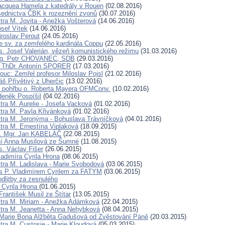
acquea Hamela z katedrály v Rouen
(02.08.2016)
ednictva ČBK k rozeznění zvonů
(30.07.2016)
tra M. Jovita - Anežka Vošterová
(14.06.2016)
osef Vítek
(14.06.2016)
iroslav Perout
(24.05.2016)
 sv. za zemřelého kardinála Coppu
(22.05.2016)
. Josef Valerián, vězeň komunistického režimu
(31.03.2016)
Ing. Petr CHOVANEC, SDB
(29.03.2016)
. ThDr. Antonín SPORER
(17.03.2016)
c: Zemřel profesor Miloslav Pojsl
(21.02.2016)
š Přívětivý z Uherčic
(13.02.2016)
 pohřbu o. Roberta Mayera OFMConv.
(10.02.2016)
deněk Pospíšil
(04.02.2016)
tra M. Aurelie - Josefa Vacková
(01.02.2016)
tra M. Pavla Křivánková
(01.02.2016)
tra M. Jeronýma - Bohuslava Trávníčková
(04.01.2016)
tra M. Ernestína Viplaková
(18.09.2015)
D. Mgr. Jan KABELÁČ
(22.08.2015)
ní Anna Musilová ze Šumné
(11.08.2015)
. Václav Fišer
(26.06.2015)
ladimíra Cyrila Hrona
(08.06.2015)
tra M. Ladislava - Marie Svobodová
(03.06.2015)
s P. Vladimírem Cyrilem za FATYM
(03.06.2015)
dlitby za zesnulého
a Cyrila Hrona
(01.06.2015)
rantišek Musil ze Štítar
(13.05.2015)
tra M. Miriam - Anežka Adámková
(22.04.2015)
tra M. Jeanetta - Anna Nehybková
(08.04.2015)
 Marie Bona Alžběta Gadušová od Zvěstování Páně
(20.03.2015)
tra M. Custosie - Marie Kloudová
(05.03.2015)