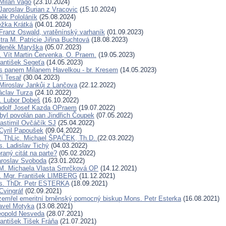
Milan Vago
(23.10.2024)
Jaroslav Burian z Vracovic
(15.10.2024)
ěk Pololáník
(25.08.2024)
ežka Krátká
(04.01.2024)
Franz Oswald, vratěnínský varhaník
(01.09.2023)
ra M. Patricie Jiřina Buchtová
(18.08.2023)
Zdeněk Maryška
(05.07.2023)
. Vít Martin Červenka, O. Praem.
(19.05.2023)
rantišek Segeťa
(14.05.2023)
s panem Milanem Havelkou - br. Kresem
(14.05.2023)
ří Tesař
(30.04.2023)
Miroslav Jankůj z Lančova
(22.12.2022)
áclav Turza
(24.10.2022)
. Lubor Dobeš
(16.10.2022)
udolf Josef Kazda OPraem
(19.07.2022)
byl povolán pan Jindřich Čoupek
(07.05.2022)
lastimil Ovčáčík SJ
(25.04.2022)
Cyril Papoušek
(09.04.2022)
. ThLic. Michael ŠPAČEK, Th.D.
(22.03.2022)
. Ladislav Tichý
(04.03.2022)
raný citát na parte?
(05.02.2022)
aroslav Svoboda
(23.01.2022)
 M. Michaela Vlasta Smrčková OP
(14.12.2021)
. Mgr. František LIMBERG
(11.12.2021)
s. ThDr. Petr ESTERKA
(18.09.2021)
Cvingráf
(02.09.2021)
i zemřel emeritní brněnský pomocný biskup Mons. Petr Esterka
(16.08.2021)
avel Motyka
(13.08.2021)
eopold Nesveda
(28.07.2021)
rantišek Tišek Fráňa
(21.07.2021)