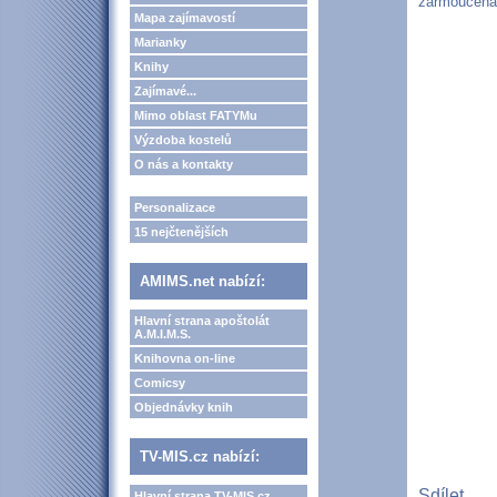
zarmoucená 
Mapa zajímavostí
Marianky
Knihy
Zajímavé...
Mimo oblast FATYMu
Výzdoba kostelů
O nás a kontakty
Personalizace
15 nejčtenějších
AMIMS.net nabízí:
Hlavní strana apoštolát
A.M.I.M.S.
Knihovna on-line
Comicsy
Objednávky knih
TV-MIS.cz nabízí:
Sdílet
Hlavní strana TV-MIS.cz