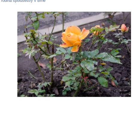
rodina spolusestry v Brně