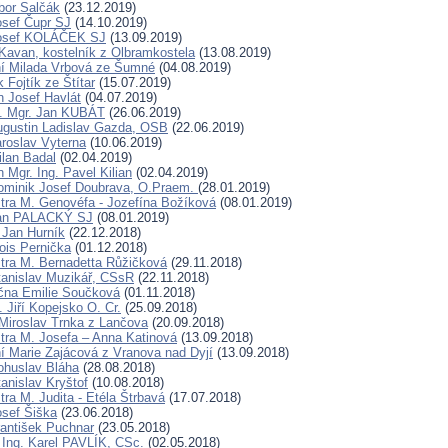
ibor Salčák
(23.12.2019)
osef Čupr SJ
(14.10.2019)
Josef KOLÁČEK SJ
(13.09.2019)
Kavan, kostelník z Olbramkostela
(13.08.2019)
ní Milada Vrbová ze Šumné
(04.08.2019)
 Fojtík ze Štítar
(15.07.2019)
n Josef Havlát
(04.07.2019)
D. Mgr. Jan KUBÁT
(26.06.2019)
ugustin Ladislav Gazda, OSB
(22.06.2019)
aroslav Vyterna
(10.06.2019)
ilan Badal
(02.04.2019)
 Mgr. Ing. Pavel Kilian
(02.04.2019)
ominik Josef Doubrava, O.Praem.
(28.01.2019)
tra M. Genovéfa - Jozefína Božíková
(08.01.2019)
Jan PALACKÝ SJ
(08.01.2019)
 Jan Hurník
(22.12.2018)
ois Pernička
(01.12.2018)
tra M. Bernadetta Růžičková
(29.11.2018)
tanislav Muzikář, CSsR
(22.11.2018)
čna Emilie Součková
(01.11.2018)
 Jiří Kopejsko O. Cr.
(25.09.2018)
Miroslav Trnka z Lančova
(20.09.2018)
tra M. Josefa – Anna Katinová
(13.09.2018)
í Marie Zajácová z Vranova nad Dyjí
(13.09.2018)
ohuslav Bláha
(28.08.2018)
anislav Kryštof
(10.08.2018)
ra M. Judita - Etéla Štrbavá
(17.07.2018)
osef Šiška
(23.06.2018)
rantišek Puchnar
(23.05.2018)
 Ing. Karel PAVLÍK, CSc.
(02.05.2018)