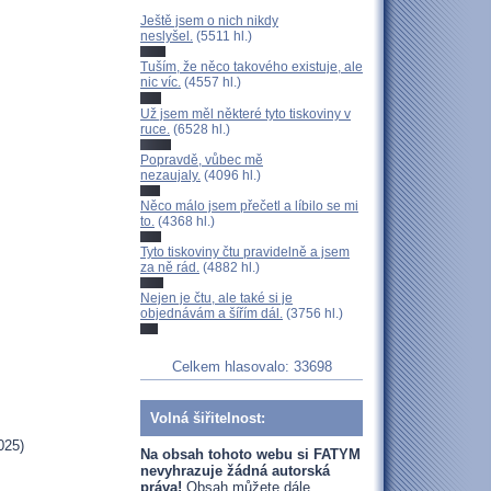
Ještě jsem o nich nikdy
neslyšel.
(5511 hl.)
Tuším, že něco takového existuje, ale
nic víc.
(4557 hl.)
Už jsem měl některé tyto tiskoviny v
ruce.
(6528 hl.)
Popravdě, vůbec mě
nezaujaly.
(4096 hl.)
Něco málo jsem přečetl a líbilo se mi
to.
(4368 hl.)
Tyto tiskoviny čtu pravidelně a jsem
za ně rád.
(4882 hl.)
Nejen je čtu, ale také si je
objednávám a šířím dál.
(3756 hl.)
Celkem hlasovalo: 33698
Volná šiřitelnost:
025)
Na obsah tohoto webu si FATYM
nevyhrazuje žádná autorská
práva!
Obsah můžete dále