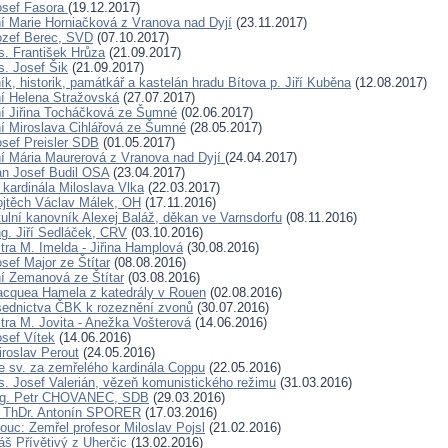
osef Fasora
(19.12.2017)
í Marie Horniačková z Vranova nad Dyjí
(23.11.2017)
ozef Berec, SVD
(07.10.2017)
. František Hrůza
(21.09.2017)
. Josef Šik
(21.09.2017)
k, historik, památkář a kastelán hradu Bítova p. Jiří Kuběna
(12.08.2017)
í Helena Stražovská
(27.07.2017)
í Jiřina Tocháčková ze Šumné
(02.06.2017)
í Miroslava Cihlářová ze Šumné
(28.05.2017)
osef Preisler SDB
(01.05.2017)
í Mária Maurerová z Vranova nad Dyjí
(24.04.2017)
an Josef Budil OSA
(23.04.2017)
 kardinála Miloslava Vlka
(22.03.2017)
ojtěch Václav Málek, OH
(17.11.2016)
tulní kanovník Alexej Baláž, děkan ve Varnsdorfu
(08.11.2016)
ng. Jiří Sedláček, CRV
(03.10.2016)
tra M. Imelda - Jiřina Hamplová
(30.08.2016)
sef Major ze Štítar
(08.08.2016)
í Zemanová ze Štítar
(03.08.2016)
acquea Hamela z katedrály v Rouen
(02.08.2016)
ednictva ČBK k rozeznění zvonů
(30.07.2016)
tra M. Jovita - Anežka Vošterová
(14.06.2016)
osef Vítek
(14.06.2016)
iroslav Perout
(24.05.2016)
 sv. za zemřelého kardinála Coppu
(22.05.2016)
. Josef Valerián, vězeň komunistického režimu
(31.03.2016)
Ing. Petr CHOVANEC, SDB
(29.03.2016)
. ThDr. Antonín SPORER
(17.03.2016)
c: Zemřel profesor Miloslav Pojsl
(21.02.2016)
š Přívětivý z Uherčic
(13.02.2016)