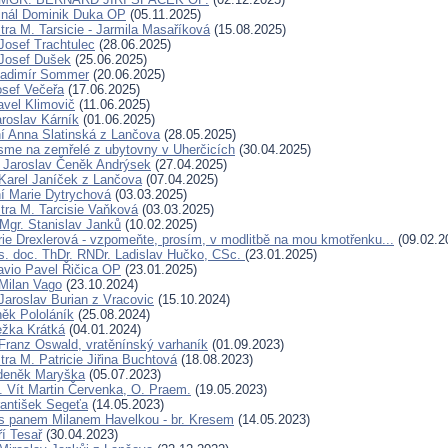
inál Dominik Duka OP
(05.11.2025)
tra M. Tarsicie - Jarmila Masaříková
(15.08.2025)
Josef Trachtulec
(28.06.2025)
Josef Dušek
(25.06.2025)
ladimír Sommer
(20.06.2025)
osef Večeřa
(17.06.2025)
avel Klimovič
(11.06.2025)
aroslav Kárník
(01.06.2025)
í Anna Slatinská z Lančova
(28.05.2025)
sme na zemřelé z ubytovny v Uherčicích
(30.04.2025)
r Jaroslav Čeněk Andrýsek
(27.04.2025)
Karel Janíček z Lančova
(07.04.2025)
í Marie Dytrychová
(03.03.2025)
tra M. Tarcisie Vaňková
(03.03.2025)
 Mgr. Stanislav Janků
(10.02.2025)
ie Drexlerová - vzpomeňte, prosím, v modlitbě na mou kmotřenku...
(09.02.2
. doc. ThDr. RNDr. Ladislav Hučko, CSc.
(23.01.2025)
avio Pavel Řičica OP
(23.01.2025)
Milan Vago
(23.10.2024)
Jaroslav Burian z Vracovic
(15.10.2024)
ěk Pololáník
(25.08.2024)
ežka Krátká
(04.01.2024)
Franz Oswald, vratěnínský varhaník
(01.09.2023)
ra M. Patricie Jiřina Buchtová
(18.08.2023)
Zdeněk Maryška
(05.07.2023)
. Vít Martin Červenka, O. Praem.
(19.05.2023)
rantišek Segeťa
(14.05.2023)
s panem Milanem Havelkou - br. Kresem
(14.05.2023)
ří Tesař
(30.04.2023)