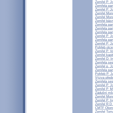
Zemřel P. J
Zemřela pan
Zemřel P. J
Zemřel Mons
Zemřel Mons
Zemřel básní
Zemřela pan
Zemřela pan
Zemřela pan
Zemřel P. J
Zemřela pan
Zemřel P. J
Pohřeb otce
Zemřel P. V
Zemřel kapi
Zemřel D. I
Zemřela ses
Zemřel p. Jo
Zemřela pan
Pohřeb P. J
Výzva předs
Zemřela ses
Zemřel P. J
Zemřel P. M
Zádušní mše
Zemřel Mons
Zemřel P. 
Zemřel R.D
CMTF Olomou
Zemřel Tomá