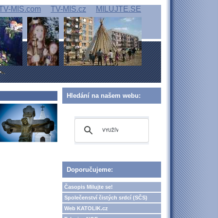
TV-MIS.com
TV-MIS.cz
MILUJTE.SE
Hledání na našem webu:
Doporučujeme:
Časopis Milujte se!
Společenství čistých srdcí (SČS)
Web KATOLIK.cz