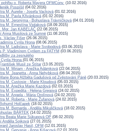
 pohřbu o. Roberta Mayera OFMConv.
(10.02.2016)
deněk Pospíšil
(04.02.2016)
tra M. Aurelie - Josefa Vacková
(01.02.2016)
tra M. Pavla Křivánková
(01.02.2016)
tra M. Jeronýma - Bohuslava Trávníčková
(04.01.2016)
tra M. Ernestína Viplaková
(18.09.2015)
D. Mgr. Jan KABELÁČ
(22.08.2015)
ní Anna Musilová ze Šumné
(11.08.2015)
. Václav Fišer
(26.06.2015)
ladimíra Cyrila Hrona
(08.06.2015)
tra M. Ladislava - Marie Svobodová
(03.06.2015)
s P. Vladimírem Cyrilem za FATYM
(03.06.2015)
dlitby za zesnulého
a Cyrila Hrona
(01.06.2015)
rantišek Musil ze Štítar
(13.05.2015)
tra M. Miriam - Anežka Adámková
(22.04.2015)
tra M. Jeanetta - Anna Nehybková
(08.04.2015)
 Marie Bona Alžběta Gadušová od Zvěstování Páně
(20.03.2015)
tra M. Custosie - Marie Kloudová
(05.03.2015)
tra M. Anežka Marie Kazdová
(02.03.2015)
tra M. Expedita - Helena Gregová
(24.02.2015)
tra M. Angela - Mária Orolínová
(24.02.2015)
tra M. Roberta - Marie Žufanová
(24.02.2015)
Bohumil Holčapek
(18.02.2015)
tra M. Bernarda - Anděla Mikuličková
(18.02.2015)
Bohuslav BÁRTEK
(14.02.2015)
stra Beata Marie Súkupová OP
(08.02.2015)
í Anděla Sojková
(27.01.2015)
erard Jaroslav Hasil, OFM
(12.01.2015)
tra M. Gervasie - Anna Kišacová
(12.01.2015)