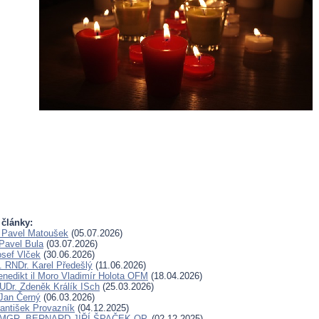
 články:
 Pavel Matoušek
(05.07.2026)
Pavel Bula
(03.07.2026)
osef Vlček
(30.06.2026)
. RNDr. Karel Předešlý
(11.06.2026)
Benedikt il Moro Vladimír Holota OFM
(18.04.2026)
UDr. Zdeněk Králík ISch
(25.03.2026)
Jan Černý
(06.03.2026)
rantišek Provazník
(04.12.2025)
. MGR. BERNARD JIŘÍ ŠPAČEK OP.
(02.12.2025)