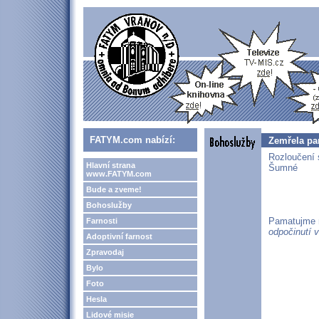
FATYM.com nabízí:
Zemřela pa
Rozloučení 
Hlavní strana
Šumné
www.FATYM.com
Bude a zveme!
Bohoslužby
Pamatujme n
Farnosti
odpočinutí v
Adoptivní farnost
Zpravodaj
Bylo
Foto
Hesla
Lidové misie