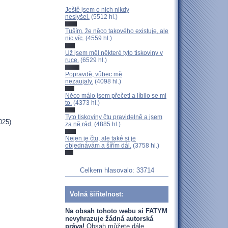
Ještě jsem o nich nikdy
neslyšel.
(5512 hl.)
Tuším, že něco takového existuje, ale
nic víc.
(4559 hl.)
Už jsem měl některé tyto tiskoviny v
ruce.
(6529 hl.)
Popravdě, vůbec mě
nezaujaly.
(4098 hl.)
Něco málo jsem přečetl a líbilo se mi
to.
(4373 hl.)
Tyto tiskoviny čtu pravidelně a jsem
025)
za ně rád.
(4885 hl.)
Nejen je čtu, ale také si je
objednávám a šířím dál.
(3758 hl.)
Celkem hlasovalo: 33714
Volná šiřitelnost:
Na obsah tohoto webu si FATYM
nevyhrazuje žádná autorská
práva!
Obsah můžete dále