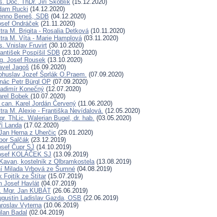
. Doc. ThDr. Jiří Skoblík
(15.12.2020)
dam Rucki
(14.12.2020)
Benno Beneš, SDB
(04.12.2020)
osef Ondráček
(21.11.2020)
ra M. Brigita - Rosalia Detková
(10.11.2020)
tra M. Víta - Marie Hamplová
(03.11.2020)
. Vnislav Fruvirt
(30.10.2020)
rantišek Pospíšil SDB
(23.10.2020)
ng. Josef Rousek
(13.10.2020)
avel Jagoš
(16.09.2020)
ohuslav Jozef Šprlák O.Praem.
(07.09.2020)
gnác Petr Bürgl OP
(07.09.2020)
ladimír Konečný
(12.07.2020)
arel Bobek
(10.07.2020)
can. Karel Jordán Červený
(11.06.2020)
ra M. Alexie - Františka Nevídalová.
(12.05.2020)
r. ThLic. Walerian Bugel, dr. hab.
(03.05.2020)
ří Landa
(17.02.2020)
Jan Herna z Uherčic
(29.01.2020)
ibor Salčák
(23.12.2019)
osef Čupr SJ
(14.10.2019)
Josef KOLÁČEK SJ
(13.09.2019)
Kavan, kostelník z Olbramkostela
(13.08.2019)
ní Milada Vrbová ze Šumné
(04.08.2019)
 Fojtík ze Štítar
(15.07.2019)
n Josef Havlát
(04.07.2019)
D. Mgr. Jan KUBÁT
(26.06.2019)
ugustin Ladislav Gazda, OSB
(22.06.2019)
aroslav Vyterna
(10.06.2019)
ilan Badal
(02.04.2019)