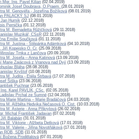
 Mgr. Ing. Pavel Kilian
(02.04.2019)
ominik Josef Doubrava, O.Praem.
(28.01.2019)
tra M. Genovéfa - Jozefína Božíková
(08.01.2019)
Jan PALACKÝ SJ
(08.01.2019)
 Jan Hurník
(22.12.2018)
ois Pernička
(01.12.2018)
tra M. Bernadetta Růžičková
(29.11.2018)
tanislav Muzikář, CSsR
(22.11.2018)
čna Emilie Součková
(01.11.2018)
tra M. Justina - Štěpánka Adámková
(04.10.2018)
 Jiří Kopejsko O. Cr.
(25.09.2018)
Miroslav Trnka z Lančova
(20.09.2018)
tra M. Josefa – Anna Katinová
(13.09.2018)
í Marie Zajácová z Vranova nad Dyjí
(13.09.2018)
ohuslav Bláha
(28.08.2018)
anislav Kryštof
(10.08.2018)
ra M. Judita - Etéla Štrbavá
(17.07.2018)
osef Šiška
(23.06.2018)
rantišek Puchnar
(23.05.2018)
 Ing. Karel PAVLÍK, CSc.
(02.05.2018)
Ladislav Prchal ze Šumné
(12.04.2018)
tra Marie Martina – Marie Bradáčová
(24.03.2018)
tra M. Alžběta Hedvika Nečasová O. Cist.
(10.03.2018)
ra M. Asterie - Anna Přikrylová
(26.02.2018)
gr. Michal František Jadavan
(07.02.2018)
Jiří Balabán
(31.01.2018)
tra M. Viktorie - Alžbeta Detková
(17.01.2018)
ra M. Valerie - Jiřina Novotňáková
(17.01.2018)
Jan ROB, SDB
(11.01.2018)
í Božena Prodělalová
(07.01.2018)