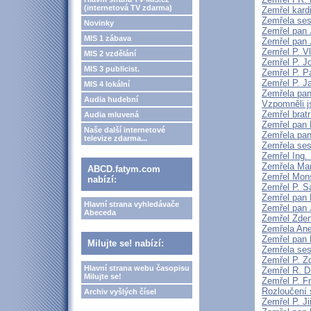
(internetová TV zdarma)
Zemřel kard
Zemřela ses
Novinky
Zemřel pan 
MIS 1 zábava
Zemřel pan 
Zemřel P. V
MIS 2 vzdělání
Zemřel P. J
MIS 3 publicist.
Zemřel P. P
Zemřel P. J
MIS 4 lokální
Zemřela pan
Audia hudební
Vzpomněli j
Zemřel brat
Audia mluvená
Zemřel pan 
Naše další internetové
Zemřela pan
televize zdarma...
Zemřela ses
Zemřel Ing.
Zemřela Mar
ABCD.fatym.com
Zemřel Mons
nabízí:
Zemřel P. S
Zemřel pan 
Hlavní strana vyhledávače
Zemřel pan 
Abeceda
Zemřel Zden
Zemřela An
Zemřel pan 
Milujte se! nabízí:
Zemřela sest
Zemřel P. 
Hlavní strana webu časopisu
Zemřel R. D
Milujte se!
Zemřel P. F
Rozloučení 
Archiv vyšlých čísel
Zemřel P. Ji