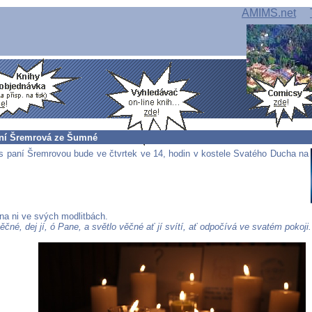
AMIMS.net
ní Šremrová ze Šumné
s paní Šremrovou bude ve čtvrtek ve 14, hodin v kostele Svatého Ducha na
a ni ve svých modlitbách.
ěčné, dej jí, ó Pane, a světlo věčné ať jí svítí, ať odpočívá ve svatém pokoji.