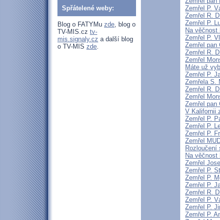
Zemřel pan 
Spřátelené weby:
Zemřel P. V
Zemřel R. D
Zemřel P. L
Blog o FATYMu
zde
, blog o
Na věčnost 
TV-MIS.cz
tv-
Zemřel P. V
mis.signaly.cz
a další blog
Zemřel pan 
o TV-MIS
zde
.
Zemřel R. D
Zemřel Mons
Máte už vyb
Zemřel P. J
Zemřela S.
Zemřel R. D
Zemřel Mon
Zemřel pan 
V Kaliforni
Zemřel P. P
Zemřel P. L
Zemřel P. F
Zemřel MUDr
Rozloučení 
Na věčnost 
Zemřel Jose
Zemřel P. S
Zemřel P. Mg
Zemřel P. J
Zemřel R. D
Zemřel P. V
Zemřel P. J
Zemřel P. A