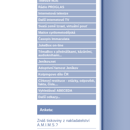
Televize NOE
Rádio PROGLAS
Internetová televize
Další internetové TV
Svatá země Izrael, virtuální pouť
Matice cyrilometodějská
Časopis Immaculata
JukeBox on-line
TémaBox s přednáškami, kázáními,
audioknihami...
Jeníkov.net
Adoptivní farnost Jeníkov
Kolpingovo dílo ČR
Církevní restituce - otázky, odpovědi,
fakta, čísla....
Vyhledávač ABECEDA
Další odkazy...
Anketa:
Znáš tiskoviny z nakladatelství
A.M.I.M.S.?