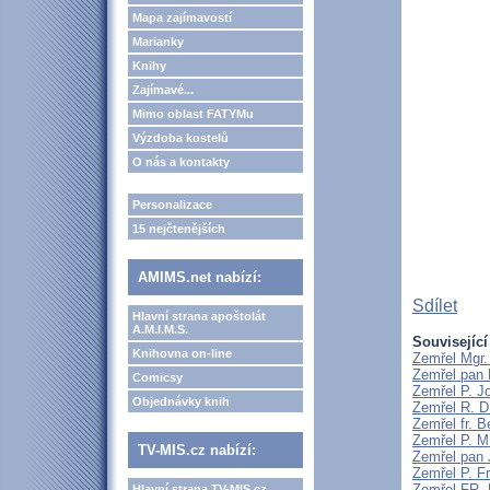
Mapa zajímavostí
Marianky
Knihy
Zajímavé...
Mimo oblast FATYMu
Výzdoba kostelů
O nás a kontakty
Personalizace
15 nejčtenějších
AMIMS.net nabízí:
Sdílet
Hlavní strana apoštolát
A.M.I.M.S.
Související
Knihovna on-line
Zemřel Mgr.
Zemřel pan 
Comicsy
Zemřel P. J
Objednávky knih
Zemřel R. D
Zemřel fr. 
Zemřel P. M
TV-MIS.cz nabízí:
Zemřel pan 
Zemřel P. F
Zemřel FR
Hlavní strana TV-MIS.cz