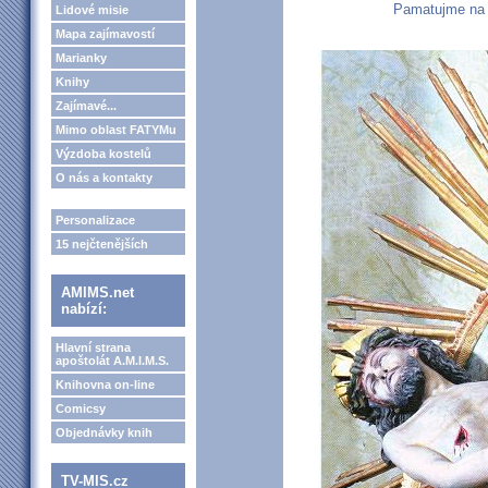
Pamatujme na 
Lidové misie
Mapa zajímavostí
Marianky
Knihy
Zajímavé...
Mimo oblast FATYMu
Výzdoba kostelů
O nás a kontakty
Personalizace
15 nejčtenějších
AMIMS.net
nabízí:
Hlavní strana
apoštolát A.M.I.M.S.
Knihovna on-line
Comicsy
Objednávky knih
TV-MIS.cz