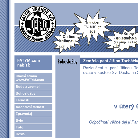
FATYM.com
Zemřela paní Jiřina Tocháč
nabízí:
Rozloučení s paní Jiřinou T
svaté v kostele Sv. Ducha na
Hlavní strana
www.FATYM.com
Bude a zveme!
Bohoslužby
Farnosti
v úterý 
Adoptivní farnost
Zpravodaj
Bylo
Odpočinutí věčné dej jí Pan
Foto
Hesla