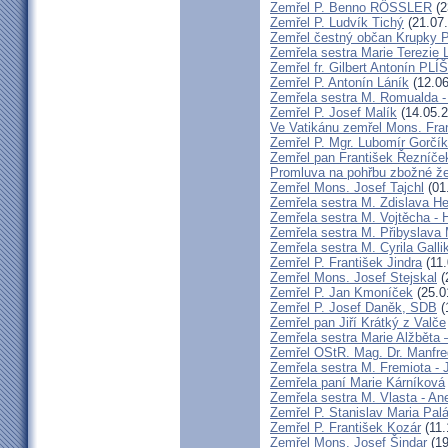
Zemřel P. Benno RÖSSLER
(2
Zemřel P. Ludvík Tichý
(21.07
Zemřel čestný občan Krupky P.
Zemřela sestra Marie Terezie 
Zemřel fr. Gilbert Antonín P
Zemřel P. Antonín Láník
(12.06
Zemřela sestra M. Romualda -
Zemřel P. Josef Malík
(14.05.2
Ve Vatikánu zemřel Mons. Fra
Zemřel P. Mgr. Lubomír Gorčík
Zemřel pan František Řezníče
Promluva na pohřbu zbožné ž
Zemřel Mons. Josef Tajchl
(01
Zemřela sestra M. Zdislava H
Zemřela sestra M. Vojtěcha - 
Zemřela sestra M. Přibyslava 
Zemřela sestra M. Cyrila Galli
Zemřel P. František Jindra
(11.
Zemřel Mons. Josef Stejskal
(
Zemřel P. Jan Kmoníček
(25.0
Zemřel P. Josef Daněk, SDB
(
Zemřel pan Jiří Krátký z Valče
Zemřela sestra Marie Alžběta 
Zemřel OStR. Mag. Dr. Manfre
Zemřela sestra M. Fremiota - 
Zemřela paní Marie Kárníková
Zemřela sestra M. Vlasta - An
Zemřel P. Stanislav Maria Pa
Zemřel P. František Kozár
(11.
Zemřel Mons. Josef Šindar
(19