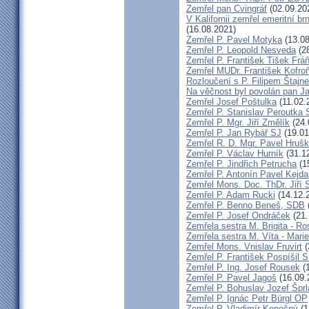
Zemřel pan Cvingráf
(02.09.20
V Kalifornii zemřel emeritní 
(16.08.2021)
Zemřel P. Pavel Motyka
(13.08
Zemřel P. Leopold Nesveda
(28
Zemřel P. František Tišek Frá
Zemřel MUDr. František Kofro
Rozloučení s P. Filipem Štajn
Na věčnost byl povolán pan J
Zemřel Josef Poštulka
(11.02.
Zemřel P. Stanislav Peroutka
Zemřel P. Mgr. Jiří Změlík
(24.
Zemřel P. Jan Rybář SJ
(19.01
Zemřel R. D. Mgr. Pavel Hruš
Zemřel P. Václav Hurník
(31.1
Zemřel P. Jindřich Petrucha
(1
Zemřel P. Antonín Pavel Kej
Zemřel Mons. Doc. ThDr. Jiří 
Zemřel P. Adam Rucki
(14.12.
Zemřel P. Benno Beneš, SDB
Zemřel P. Josef Ondráček
(21.
Zemřela sestra M. Brigita - Ro
Zemřela sestra M. Víta - Mar
Zemřel Mons. Vnislav Fruvirt
(
Zemřel P. František Pospíšil 
Zemřel P. Ing. Josef Rousek
(1
Zemřel P. Pavel Jagoš
(16.09.
Zemřel P. Bohuslav Jozef Špr
Zemřel P. Ignác Petr Bürgl OP
Zemřel P. Vladimír Konečný
(1