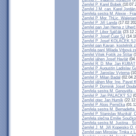
Zemřel P. Karel Bobek
(10.07.
Zemřel J.M. can. Karel Jordán
Zemřela sestra M. Alexie - Fra
Zemřel P. Mgr. ThLic. Walerian
Zemřel P. Jiří Landa
(17.02.20
Zemřel pan Jan Herna z Uherč
Zemřel P. Libor Salčák
(23.12.
Zemřel P. Josef Čupr SJ
(14.1
Zemřel P. Josef KOLÁČEK SJ
Zemřel pan Kavan, kostelník 
Zemřela paní Milada Vrbová 
Zemřel Vítek Fojtík ze Štítar
(
Zemřel jáhen Josef Havlát
(04.
Zemřel R. D. Mgr. Jan KUBÁT
Zemřel P. Augustin Ladislav 
Zemřel P. Jaroslav Vyterna
(10
Zemřel P. Milan Badal
(02.04.2
Zemřel jáhen Mgr. Ing. Pavel K
Zemřel P. Dominik Josef Dou
Zemřela sestra M. Genovéfa -
Zemřel P. Jan PALACKÝ SJ
(0
Zemřel otec Jan Hurník
(22.12
Zemřel P. Alois Pernička
(01.1
Zemřela sestra M. Bernadetta
Zemřel P. Stanislav Muzikář,
Zemřela slečna Emilie Součk
Zemřela sestra M. Justina - 
Zemřel J. M. Jiří Kopejsko O. 
Zemřel pan Miroslav Trnka z 