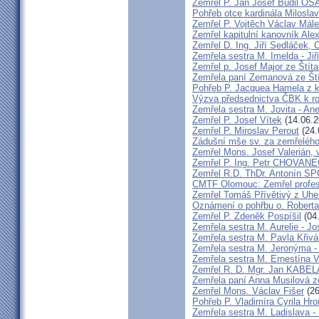
Zemřel P. Jan Josef Budil OS
Pohřeb otce kardinála Milosla
Zemřel P. Vojtěch Václav Mál
Zemřel kapitulní kanovník Ale
Zemřel D. Ing. Jiří Sedláček,
Zemřela sestra M. Imelda - Ji
Zemřel p. Josef Major ze Štíta
Zemřela paní Zemanová ze Ští
Pohřeb P. Jacquea Hamela z k
Výzva předsednictva ČBK k r
Zemřela sestra M. Jovita - An
Zemřel P. Josef Vítek
(14.06.2
Zemřel P. Miroslav Perout
(24.
Zádušní mše sv. za zemřelého
Zemřel Mons. Josef Valerián,
Zemřel P. Ing. Petr CHOVAN
Zemřel R.D. ThDr. Antonín 
CMTF Olomouc: Zemřel profeso
Zemřel Tomáš Přívětivý z Uhe
Oznámení o pohřbu o. Rober
Zemřel P. Zdeněk Pospíšil
(04
Zemřela sestra M. Aurelie - J
Zemřela sestra M. Pavla Křiv
Zemřela sestra M. Jeronýma -
Zemřela sestra M. Ernestína V
Zemřel R. D. Mgr. Jan KABE
Zemřela paní Anna Musilová 
Zemřel Mons. Václav Fišer
(26
Pohřeb P. Vladimíra Cyrila Hr
Zemřela sestra M. Ladislava 