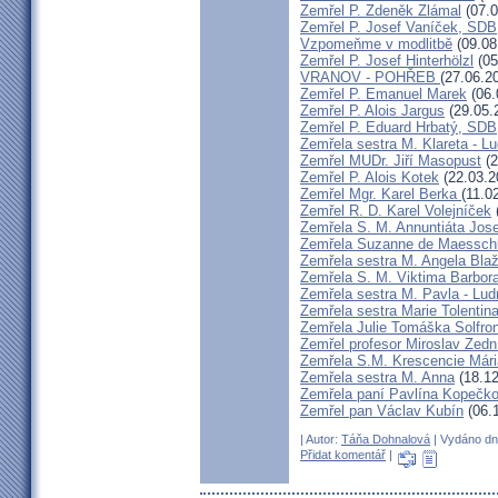
Zemřel P. Zdeněk Zlámal
(07.0
Zemřel P. Josef Vaníček, SDB
Vzpomeňme v modlitbě
(09.08
Zemřel P. Josef Hinterhölzl
(05
VRANOV - POHŘEB
(27.06.2
Zemřel P. Emanuel Marek
(06.
Zemřel P. Alois Jargus
(29.05.
Zemřel P. Eduard Hrbatý, SDB
Zemřela sestra M. Klareta - L
Zemřel MUDr. Jiří Masopust
(2
Zemřel P. Alois Kotek
(22.03.2
Zemřel Mgr. Karel Berka
(11.0
Zemřel R. D. Karel Volejníček
Zemřela S. M. Annuntiáta Jo
Zemřela Suzanne de Maessch
Zemřela sestra M. Angela Bla
Zemřela S. M. Viktima Barbo
Zemřela sestra M. Pavla - Lu
Zemřela sestra Marie Tolentin
Zemřela Julie Tomáška Solfr
Zemřel profesor Miroslav Zedn
Zemřela S.M. Krescencie Már
Zemřela sestra M. Anna
(18.12
Zemřela paní Pavlína Kopečk
Zemřel pan Václav Kubín
(06.
| Autor:
Táňa Dohnalová
| Vydáno dne
Přidat komentář
|