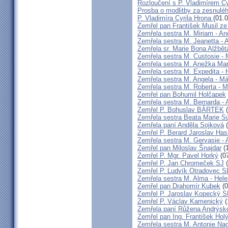
Rozloučení s P. Vladimírem 
Prosba o modlitby za zesnulé
P. Vladimíra Cyrila Hrona
(01.
Zemřel pan František Musil ze 
Zemřela sestra M. Miriam - 
Zemřela sestra M. Jeanetta -
Zemřela sr. Marie Bona Alžbě
Zemřela sestra M. Custosie - 
Zemřela sestra M. Anežka Ma
Zemřela sestra M. Expedita -
Zemřela sestra M. Angela - Má
Zemřela sestra M. Roberta - M
Zemřel pan Bohumil Holčapek
Zemřela sestra M. Bernarda - 
Zemřel P. Bohuslav BÁRTEK
(
Zemřela sestra Beata Marie 
Zemřela paní Anděla Sojková
(
Zemřel P. Berard Jaroslav Has
Zemřela sestra M. Gervasie -
Zemřel pan Miloslav Šnajdar
(1
Zemřel P. Mgr. Pavel Horký
(07
Zemřel P. Jan Chromeček SJ
(
Zemřel P. Ludvík Otradovec 
Zemřela sestra M. Alma - Hel
Zemřel pan Drahomír Kubek
(0
Zemřel P. Jaroslav Kopecký 
Zemřel P. Václav Kamenický
(
Zemřela paní Růžena Andrýsk
Zemřel pan Ing. František Hol
Zemřela sestra M. Antonie Na