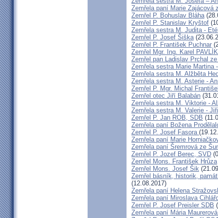
Zemřela sestra M. Josefa – A
Zemřela paní Marie Zajácová 
Zemřel P. Bohuslav Bláha
(28.
Zemřel P. Stanislav Kryštof
(10
Zemřela sestra M. Judita - Eté
Zemřel P. Josef Šiška
(23.06.
Zemřel P. František Puchnar
(2
Zemřel Mgr. Ing. Karel PAVLÍ
Zemřel pan Ladislav Prchal z
Zemřela sestra Marie Martina
Zemřela sestra M. Alžběta He
Zemřela sestra M. Asterie - An
Zemřel P. Mgr. Michal Františ
Zemřel otec Jiří Balabán
(31.0
Zemřela sestra M. Viktorie - A
Zemřela sestra M. Valerie - Ji
Zemřel P. Jan ROB, SDB
(11.
Zemřela paní Božena Prodělal
Zemřel P. Josef Fasora
(19.12
Zemřela paní Marie Horniačko
Zemřela paní Šremrová ze Š
Zemřel P. Jozef Berec, SVD
(0
Zemřel Mons. František Hrůza
Zemřel Mons. Josef Šik
(21.09
Zemřel básník, historik, památ
(12.08.2017)
Zemřela paní Helena Stražovs
Zemřela paní Miroslava Cihlá
Zemřel P. Josef Preisler SDB
(
Zemřela paní Mária Maurerová