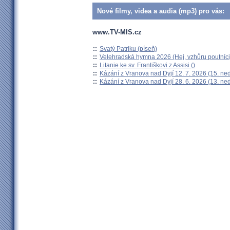
Nové filmy, videa a audia (mp3) pro vás:
www.TV-MIS.cz
::
Svatý Patriku (píseň)
::
Velehradská hymna 2026 (Hej, vzhůru poutníci
::
Litanie ke sv. Františkovi z Assisi ()
::
Kázání z Vranova nad Dyjí 12. 7. 2026 (15. ne
::
Kázání z Vranova nad Dyjí 28. 6. 2026 (13. ne