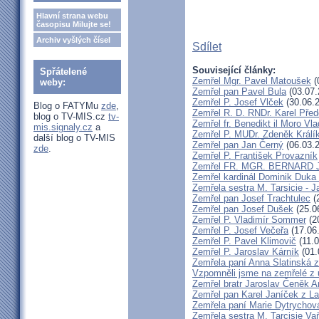
Hlavní strana webu
časopisu Milujte se!
Archiv vyšlých čísel
Sdílet
Související články:
Spřátelené
Zemřel Mgr. Pavel Matoušek
(
weby:
Zemřel pan Pavel Bula
(03.07.
Zemřel P. Josef Vlček
(30.06.
Blog o FATYMu
zde
,
Zemřel R. D. RNDr. Karel Před
blog o TV-MIS.cz
tv-
Zemřel fr. Benedikt il Moro V
mis.signaly.cz
a
Zemřel P. MUDr. Zdeněk Králí
další blog o TV-MIS
Zemřel pan Jan Černý
(06.03.
zde
.
Zemřel P. František Provazník
Zemřel FR. MGR. BERNARD 
Zemřel kardinál Dominik Duka
Zemřela sestra M. Tarsicie - 
Zemřel pan Josef Trachtulec
(
Zemřel pan Josef Dušek
(25.0
Zemřel P. Vladimír Sommer
(2
Zemřel P. Josef Večeřa
(17.06
Zemřel P. Pavel Klimovič
(11.0
Zemřel P. Jaroslav Kárník
(01.
Zemřela paní Anna Slatinská 
Vzpomněli jsme na zemřelé z 
Zemřel bratr Jaroslav Čeněk 
Zemřel pan Karel Janíček z L
Zemřela paní Marie Dytrychov
Zemřela sestra M. Tarcisie V