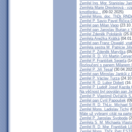
Zemřel Ing. Mgr. Stanislav Ja
Zemřela Marie Drexlerová - v
kmotřenku...
(09.02.2025)
Zemřel Mons. doc. ThDr. RNDr
Zemřel P. Savio Pavel Řičica
Zemřel pan Milan Vago
(23.10.
Zemřel pan Jaroslav Burian z 
Zemřel Zdeněk Pololáník
(25.0
Zemřela Anežka Krátká
(04.01
Zemřel pan Franz Oswald, vra
Zemřela sestra M. Patricie Jiř
Zemřel P. Zdeněk Maryška
(05
Zemřel R. D. Vít Martin Červe
Zemřel P. František Segeťa
(14
Rozloučení s panem Milanem H
Zemřel P. Jiří Tesař
(30.04.202
Zemřel pan Miroslav Jankůj z
Zemřel P. Václav Turza
(24.10
Zemřel R. D. Lubor Dobeš
(16.
Zemřel P. Ludolf Josef Kazd
Na věčnost byl povolán pan J
Zemřel P. Vlastimil Ovčáčík S
Zemřel pan Cyril Papoušek
(09
Zemřel R. D. ThLic. Michael
Zemřel Mons. Ladislav Tichý
(
Máte už vybraný citát na part
Zemřel P. Jaroslav Svoboda
(2
Zemřela S. M. Michaela Vlas
Zemřel R. D. Mgr. František
Zemřel Mons. ThDr. Petr ES