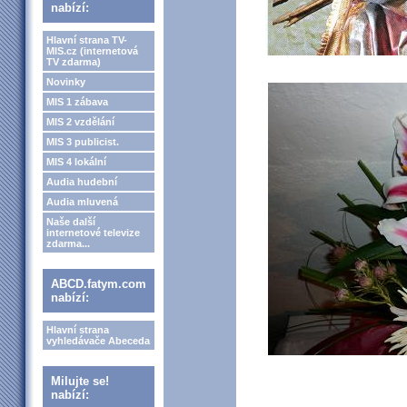
nabízí:
Hlavní strana TV-
MIS.cz (internetová
TV zdarma)
Novinky
MIS 1 zábava
MIS 2 vzdělání
MIS 3 publicist.
MIS 4 lokální
Audia hudební
Audia mluvená
Naše další
internetové televize
zdarma...
ABCD.fatym.com
nabízí:
Hlavní strana
vyhledávače Abeceda
Milujte se!
nabízí: