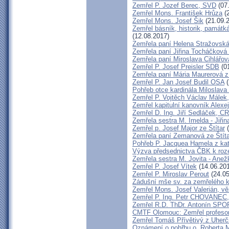
Zemřel P. Jozef Berec, SVD
(07
Zemřel Mons. František Hrůza
(2
Zemřel Mons. Josef Šik
(21.09.
Zemřel básník, historik, památká
(12.08.2017)
Zemřela paní Helena Stražovsk
Zemřela paní Jiřina Tocháčkov
Zemřela paní Miroslava Cihlářo
Zemřel P. Josef Preisler SDB
(01
Zemřela paní Mária Maurerová z
Zemřel P. Jan Josef Budil OSA
(
Pohřeb otce kardinála Miloslava
Zemřel P. Vojtěch Václav Málek
Zemřel kapitulní kanovník Alexe
Zemřel D. Ing. Jiří Sedláček, C
Zemřela sestra M. Imelda - Jiři
Zemřel p. Josef Major ze Štítar
(
Zemřela paní Zemanová ze Štíta
Pohřeb P. Jacquea Hamela z kat
Výzva předsednictva ČBK k roz
Zemřela sestra M. Jovita - Anež
Zemřel P. Josef Vítek
(14.06.20
Zemřel P. Miroslav Perout
(24.05
Zádušní mše sv. za zemřelého k
Zemřel Mons. Josef Valerián, v
Zemřel P. Ing. Petr CHOVANEC
Zemřel R.D. ThDr. Antonín SP
CMTF Olomouc: Zemřel profesor 
Zemřel Tomáš Přívětivý z Uherč
Oznámení o pohřbu o. Roberta