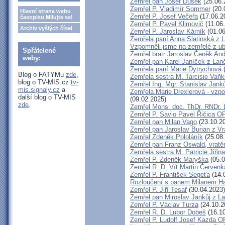
Zemřel pan Josef Dušek
(25.06.
Zemřel P. Vladimír Sommer
(20.
Hlavní strana webu
Zemřel P. Josef Večeřa
(17.06.2
časopisu Milujte se!
Zemřel P. Pavel Klimovič
(11.06
Archiv vyšlých čísel
Zemřel P. Jaroslav Kárník
(01.06
Zemřela paní Anna Slatinská z 
Vzpomněli jsme na zemřelé z ub
Spřátelené
Zemřel bratr Jaroslav Čeněk An
weby:
Zemřel pan Karel Janíček z Lan
Zemřela paní Marie Dytrychová
(
Blog o FATYMu
zde
,
Zemřela sestra M. Tarcisie Vaň
blog o TV-MIS.cz
tv-
Zemřel Ing. Mgr. Stanislav Jank
mis.signaly.cz
a
Zemřela Marie Drexlerová - vzp
další blog o TV-MIS
(09.02.2025)
zde
.
Zemřel Mons. doc. ThDr. RNDr.
Zemřel P. Savio Pavel Řičica O
Zemřel pan Milan Vago
(23.10.2
Zemřel pan Jaroslav Burian z Vr
Zemřel Zdeněk Pololáník
(25.08
Zemřel pan Franz Oswald, vratě
Zemřela sestra M. Patricie Jiřin
Zemřel P. Zdeněk Maryška
(05.0
Zemřel R. D. Vít Martin Červenk
Zemřel P. František Segeťa
(14.
Rozloučení s panem Milanem Ha
Zemřel P. Jiří Tesař
(30.04.2023)
Zemřel pan Miroslav Jankůj z L
Zemřel P. Václav Turza
(24.10.2
Zemřel R. D. Lubor Dobeš
(16.10
Zemřel P. Ludolf Josef Kazda 