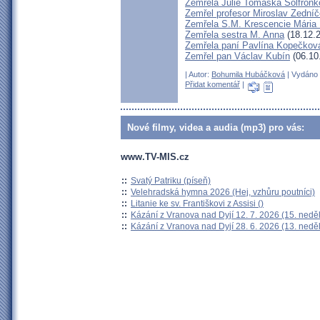
Zemřela Julie Tomáška Solfron
Zemřel profesor Miroslav Zední
Zemřela S.M. Krescencie Mári
Zemřela sestra M. Anna
(18.12.2
Zemřela paní Pavlína Kopečkov
Zemřel pan Václav Kubín
(06.10
| Autor:
Bohumila Hubáčková
| Vydáno 
Přidat komentář
|
Nové filmy, videa a audia (mp3) pro vás:
www.TV-MIS.cz
::
Svatý Patriku (píseň)
::
Velehradská hymna 2026 (Hej, vzhůru poutníci)
::
Litanie ke sv. Františkovi z Assisi ()
::
Kázání z Vranova nad Dyjí 12. 7. 2026 (15. nedě
::
Kázání z Vranova nad Dyjí 28. 6. 2026 (13. nedě