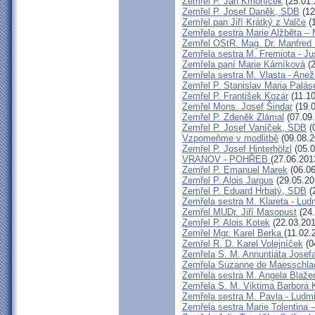
Zemřel P. Jan Kmoníček
(25.01.
Zemřel P. Josef Daněk, SDB
(12
Zemřel pan Jiří Krátký z Valče
(1
Zemřela sestra Marie Alžběta – 
Zemřel OStR. Mag. Dr. Manfred 
Zemřela sestra M. Fremiota - J
Zemřela paní Marie Kárníková
(2
Zemřela sestra M. Vlasta - Anež
Zemřel P. Stanislav Maria Palá
Zemřel P. František Kozár
(11.10
Zemřel Mons. Josef Šindar
(19.0
Zemřel P. Zdeněk Zlámal
(07.09
Zemřel P. Josef Vaníček, SDB
(
Vzpomeňme v modlitbě
(09.08.2
Zemřel P. Josef Hinterhölzl
(05.0
VRANOV - POHŘEB
(27.06.201
Zemřel P. Emanuel Marek
(06.06
Zemřel P. Alois Jargus
(29.05.20
Zemřel P. Eduard Hrbatý, SDB
(
Zemřela sestra M. Klareta - Lud
Zemřel MUDr. Jiří Masopust
(24.
Zemřel P. Alois Kotek
(22.03.201
Zemřel Mgr. Karel Berka
(11.02.
Zemřel R. D. Karel Volejníček
(0
Zemřela S. M. Annuntiáta Jose
Zemřela Suzanne de Maesschla
Zemřela sestra M. Angela Blaže
Zemřela S. M. Viktima Barbora
Zemřela sestra M. Pavla - Ludm
Zemřela sestra Marie Tolentina