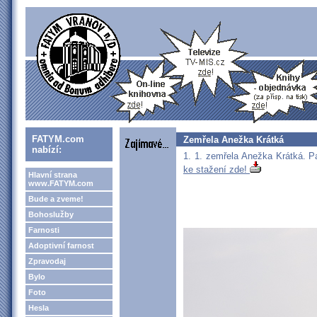
FATYM.com
Zemřela Anežka Krátká
nabízí:
1. 1. zemřela Anežka Krátká. 
ke stažení zde!
Hlavní strana
www.FATYM.com
Bude a zveme!
Bohoslužby
Farnosti
Adoptivní farnost
Zpravodaj
Bylo
Foto
Hesla