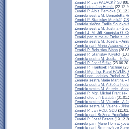
Zemřel P. Jan PALACKÝ SJ
(08
Zemřel otec Jan Hurník
(22.12.2
Zemřel P. Alois Pernička
(01.12.
Zemřela sestra M. Bernadetta R
Zemřel P. Stanislav Muzikář, C
Zemřela slečna Emilie Součkov
Zemřela sestra M. Justina - Š
Zemřel J. M. Jiří Kopejsko O. Cr
Zemřel pan Miroslav Trnka z La
Zemřela sestra M. Josefa – Ann
Zemřela paní Marie Zajácová z 
Zemřel P. Bohuslav Bláha
(28.08
Zemřel P. Stanislav Kryštof
(10.
Zemřela sestra M. Judita - Etéla
Zemřel P. Josef Šiška
(23.06.20
Zemřel P. František Puchnar
(23
Zemřel Mgr. Ing. Karel PAVLÍK,
Zemřel pan Ladislav Prchal ze
Zemřela sestra Marie Martina –
Zemřela sestra M. Alžběta Hedv
Zemřela sestra M. Asterie - Anna
Zemřel P. Mgr. Michal František
Zemřel otec Jiří Balabán
(31.01.
Zemřela sestra M. Viktorie - Al
Zemřela sestra M. Valerie - Jiř
Zemřel P. Jan ROB, SDB
(11.01
Zemřela paní Božena Prodělalo
Zemřel P. Josef Fasora
(19.12.2
Zemřela paní Marie Horniačková
Zemřela paní Šremrová ze Šum