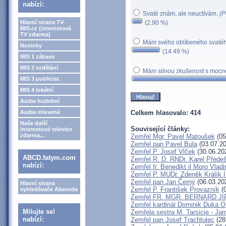
nabízí:
Svaté znám, ale neuctívám.
(P
Hlavní strana TV-
(2.90 %)
MIS.cz (internetová
TV zdarma)
Mám svého oblíbeného svaté
Novinky
(14.49 %)
MIS 1 zábava
MIS 2 vzdělání
Mám silnou zkušenost s mocno
MIS 3 publicist.
MIS 4 lokální
Audia hudební
Audia mluvená
Celkem hlasovalo: 414
Naše další
Související články:
internetové televize
zdarma...
Zemřel Mgr. Pavel Matoušek
(05
Zemřel pan Pavel Bula
(03.07.20
Zemřel P. Josef Vlček
(30.06.20
ABCD.fatym.com
Zemřel R. D. RNDr. Karel Předeš
nabízí:
Zemřel fr. Benedikt il Moro Vla
Zemřel P. MUDr. Zdeněk Králík 
Zemřel pan Jan Černý
(06.03.20
Hlavní strana
Zemřel P. František Provazník
(0
vyhledávače Abeceda
Zemřel FR. MGR. BERNARD JI
Zemřel kardinál Dominik Duka 
Milujte se!
Zemřela sestra M. Tarsicie - Ja
nabízí:
Zemřel pan Josef Trachtulec
(28