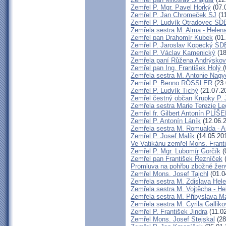
Zemřel P. Mgr. Pavel Horký
(07.
Zemřel P. Jan Chromeček SJ
(11
Zemřel P. Ludvík Otradovec SD
Zemřela sestra M. Alma - Helen
Zemřel pan Drahomír Kubek
(01.
Zemřel P. Jaroslav Kopecký SD
Zemřel P. Václav Kamenický
(18
Zemřela paní Růžena Andrýskov
Zemřel pan Ing. František Holý
(
Zemřela sestra M. Antonie Nag
Zemřel P. Benno RÖSSLER
(23.
Zemřel P. Ludvík Tichý
(21.07.2
Zemřel čestný občan Krupky P. J
Zemřela sestra Marie Terezie L
Zemřel fr. Gilbert Antonín PLÍ
Zemřel P. Antonín Láník
(12.06.
Zemřela sestra M. Romualda - A
Zemřel P. Josef Malík
(14.05.20
Ve Vatikánu zemřel Mons. Frant
Zemřel P. Mgr. Lubomír Gorčík
(
Zemřel pan František Řezníček
(
Promluva na pohřbu zbožné žen
Zemřel Mons. Josef Tajchl
(01.0
Zemřela sestra M. Zdislava Hel
Zemřela sestra M. Vojtěcha - He
Zemřela sestra M. Přibyslava M
Zemřela sestra M. Cyrila Gallik
Zemřel P. František Jindra
(11.0
Zemřel Mons. Josef Stejskal
(28