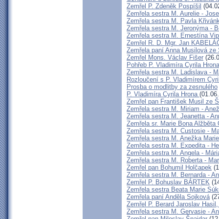
Zemřel P. Zdeněk Pospíšil
(04.0
Zemřela sestra M. Aurelie - Jos
Zemřela sestra M. Pavla Křiván
Zemřela sestra M. Jeronýma - 
Zemřela sestra M. Ernestína Vi
Zemřel R. D. Mgr. Jan KABELÁ
Zemřela paní Anna Musilová ze
Zemřel Mons. Václav Fišer
(26.0
Pohřeb P. Vladimíra Cyrila Hron
Zemřela sestra M. Ladislava - 
Rozloučení s P. Vladimírem Cy
Prosba o modlitby za zesnulého
P. Vladimíra Cyrila Hrona
(01.06
Zemřel pan František Musil ze Št
Zemřela sestra M. Miriam - An
Zemřela sestra M. Jeanetta - A
Zemřela sr. Marie Bona Alžbět
Zemřela sestra M. Custosie - M
Zemřela sestra M. Anežka Mari
Zemřela sestra M. Expedita - H
Zemřela sestra M. Angela - Mári
Zemřela sestra M. Roberta - Ma
Zemřel pan Bohumil Holčapek
(1
Zemřela sestra M. Bernarda - An
Zemřel P. Bohuslav BÁRTEK
(14
Zemřela sestra Beata Marie Sú
Zemřela paní Anděla Sojková
(27
Zemřel P. Berard Jaroslav Hasi
Zemřela sestra M. Gervasie - A
Zemřel pan Miloslav Šnajdar
(12