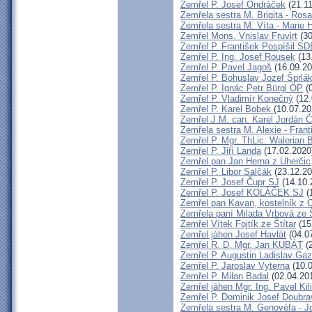
Zemřel P. Josef Ondráček
(21.11
Zemřela sestra M. Brigita - Ros
Zemřela sestra M. Víta - Marie
Zemřel Mons. Vnislav Fruvirt
(30
Zemřel P. František Pospíšil SD
Zemřel P. Ing. Josef Rousek
(13
Zemřel P. Pavel Jagoš
(16.09.20
Zemřel P. Bohuslav Jozef Šprlá
Zemřel P. Ignác Petr Bürgl OP
(0
Zemřel P. Vladimír Konečný
(12.
Zemřel P. Karel Bobek
(10.07.20
Zemřel J.M. can. Karel Jordán C
Zemřela sestra M. Alexie - Fran
Zemřel P. Mgr. ThLic. Walerian B
Zemřel P. Jiří Landa
(17.02.2020
Zemřel pan Jan Herna z Uherčic
Zemřel P. Libor Salčák
(23.12.20
Zemřel P. Josef Čupr SJ
(14.10.
Zemřel P. Josef KOLÁČEK SJ
(
Zemřel pan Kavan, kostelník z 
Zemřela paní Milada Vrbová ze
Zemřel Vítek Fojtík ze Štítar
(15
Zemřel jáhen Josef Havlát
(04.0
Zemřel R. D. Mgr. Jan KUBÁT
(2
Zemřel P. Augustin Ladislav Ga
Zemřel P. Jaroslav Vyterna
(10.0
Zemřel P. Milan Badal
(02.04.20
Zemřel jáhen Mgr. Ing. Pavel Kil
Zemřel P. Dominik Josef Doubr
Zemřela sestra M. Genovéfa - J