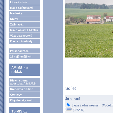
Lidové misie
Mapa zajímavostí
Marianky
Knihy
Zajímavé...
Mimo oblast FATYMu
Výzdoba kostelů
O nás a kontakty
Personalizace
15 nejčtenějších
AMIMS.net
nabízí:
Hlavní strana
apoštolát A.M.I.M.S.
Sdílet
Knihovna on-line
Comicsy
Já a svatí
Objednávky knih
Svaté žádné neznám.
(Počet h
(3.62 %)
TV-MIS.cz