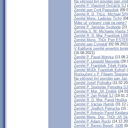
Na věčnost byl povolán pan Jin
Zemřel P. Vlastimil Ovčáčík SJ
(
Zemřel pan Cyril Papoušek
(09.0
Zemřel R. D. ThLic. Michael Š
Zemřel Mons. Ladislav Tichý
(04
Máte už vybraný citát na parte?
Zemřel P. Jaroslav Svoboda
(23.
Zemřela S. M. Michaela Vlasta
Zemřel R. D. Mgr. František L
Zemřel Mons. ThDr. Petr ESTE
Zemřel pan Cvingráf
(02.09.2021
V Kalifornii zemřel emeritní br
(16.08.2021)
Zemřel P. Pavel Motyka
(13.08.
Zemřel P. Leopold Nesveda
(28.
Zemřel P. František Tišek Fráňa
Zemřel MUDr. František Kofroň
(
Rozloučení s P. Filipem Štajner
Na věčnost byl povolán pan Ja
Zemřel Josef Poštulka
(11.02.20
Zemřel P. Stanislav Peroutka S
Zemřel P. Mgr. Jiří Změlík
(24.01
Zemřel P. Jan Rybář SJ
(19.01.2
Zemřel R. D. Mgr. Pavel Hruška
Zemřel P. Václav Hurník
(31.12.
Zemřel P. Jindřich Petrucha
(15.
Zemřel P. Antonín Pavel Kejda
Zemřel Mons. Doc. ThDr. Jiří Sk
Zemřel P. Adam Rucki
(14.12.20
Zemřel P. Benno Beneš, SDB
(0