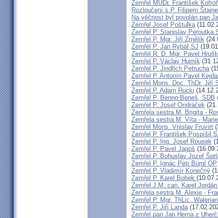
Zemřel MUDr. František Kofro
Rozloučení s P. Filipem Štajn
Na věčnost byl povolán pan J
Zemřel Josef Poštulka
(11.02.
Zemřel P. Stanislav Peroutka
Zemřel P. Mgr. Jiří Změlík
(24.
Zemřel P. Jan Rybář SJ
(19.01
Zemřel R. D. Mgr. Pavel Hruš
Zemřel P. Václav Hurník
(31.1
Zemřel P. Jindřich Petrucha
(1
Zemřel P. Antonín Pavel Kej
Zemřel Mons. Doc. ThDr. Jiří 
Zemřel P. Adam Rucki
(14.12.
Zemřel P. Benno Beneš, SDB
Zemřel P. Josef Ondráček
(21.
Zemřela sestra M. Brigita - Ro
Zemřela sestra M. Víta - Mar
Zemřel Mons. Vnislav Fruvirt
(
Zemřel P. František Pospíšil 
Zemřel P. Ing. Josef Rousek
(1
Zemřel P. Pavel Jagoš
(16.09.
Zemřel P. Bohuslav Jozef Špr
Zemřel P. Ignác Petr Bürgl OP
Zemřel P. Vladimír Konečný
(1
Zemřel P. Karel Bobek
(10.07.
Zemřel J.M. can. Karel Jordán
Zemřela sestra M. Alexie - Fra
Zemřel P. Mgr. ThLic. Walerian
Zemřel P. Jiří Landa
(17.02.20
Zemřel pan Jan Herna z Uherč