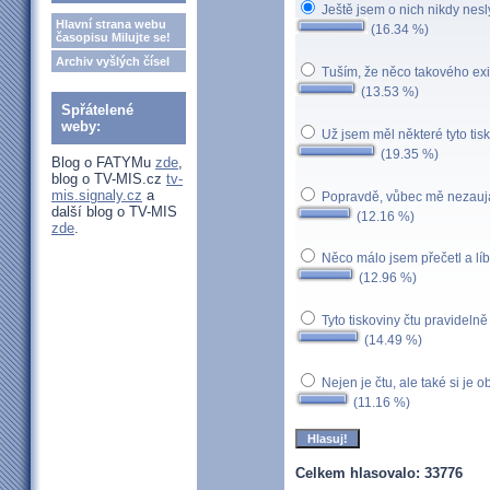
Ještě jsem o nich nikdy nesl
Hlavní strana webu
(16.34 %)
časopisu Milujte se!
Archiv vyšlých čísel
Tuším, že něco takového exist
(13.53 %)
Spřátelené
weby:
Už jsem měl některé tyto tis
(19.35 %)
Blog o FATYMu
zde
,
blog o TV-MIS.cz
tv-
mis.signaly.cz
a
Popravdě, vůbec mě nezauj
další blog o TV-MIS
(12.16 %)
zde
.
Něco málo jsem přečetl a líbi
(12.96 %)
Tyto tiskoviny čtu pravidelně
(14.49 %)
Nejen je čtu, ale také si je 
(11.16 %)
Celkem hlasovalo: 33776