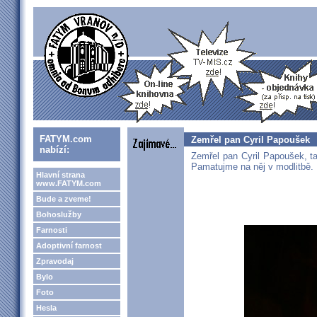
FATYM.com
Zemřel pan Cyril Papoušek
nabízí:
Zemřel pan Cyril Papoušek, t
Pamatujme na něj v modlitbě.
Hlavní strana
www.FATYM.com
Bude a zveme!
Bohoslužby
Farnosti
Adoptivní farnost
Zpravodaj
Bylo
Foto
Hesla