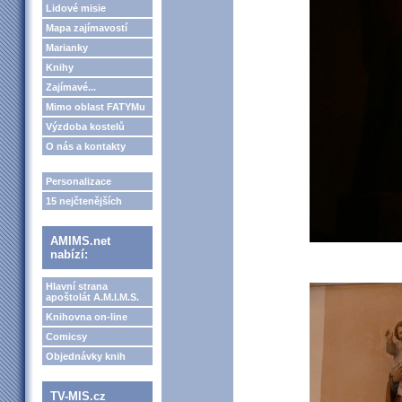
Lidové misie
Mapa zajímavostí
Marianky
Knihy
Zajímavé...
Mimo oblast FATYMu
Výzdoba kostelů
O nás a kontakty
Personalizace
15 nejčtenějších
AMIMS.net
nabízí:
Hlavní strana
apoštolát A.M.I.M.S.
Knihovna on-line
Comicsy
Objednávky knih
TV-MIS.cz