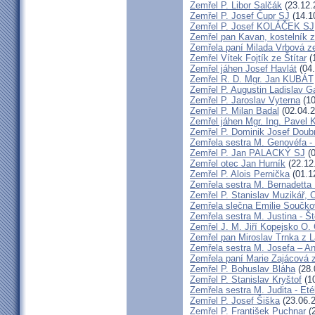
Zemřel P. Libor Salčák
(23.12.
Zemřel P. Josef Čupr SJ
(14.1
Zemřel P. Josef KOLÁČEK SJ
Zemřel pan Kavan, kostelník 
Zemřela paní Milada Vrbová 
Zemřel Vítek Fojtík ze Štítar
(
Zemřel jáhen Josef Havlát
(04.
Zemřel R. D. Mgr. Jan KUBÁT
Zemřel P. Augustin Ladislav 
Zemřel P. Jaroslav Vyterna
(10
Zemřel P. Milan Badal
(02.04.2
Zemřel jáhen Mgr. Ing. Pavel K
Zemřel P. Dominik Josef Dou
Zemřela sestra M. Genovéfa -
Zemřel P. Jan PALACKÝ SJ
(0
Zemřel otec Jan Hurník
(22.12
Zemřel P. Alois Pernička
(01.1
Zemřela sestra M. Bernadetta
Zemřel P. Stanislav Muzikář,
Zemřela slečna Emilie Součk
Zemřela sestra M. Justina - 
Zemřel J. M. Jiří Kopejsko O. 
Zemřel pan Miroslav Trnka z 
Zemřela sestra M. Josefa – A
Zemřela paní Marie Zajácová 
Zemřel P. Bohuslav Bláha
(28.
Zemřel P. Stanislav Kryštof
(10
Zemřela sestra M. Judita - Eté
Zemřel P. Josef Šiška
(23.06.
Zemřel P. František Puchnar
(2