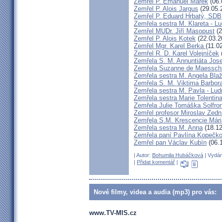
Zemřel P. Emanuel Marek
(06.
Zemřel P. Alois Jargus
(29.05.
Zemřel P. Eduard Hrbatý, SDB
Zemřela sestra M. Klareta - L
Zemřel MUDr. Jiří Masopust
(2
Zemřel P. Alois Kotek
(22.03.2
Zemřel Mgr. Karel Berka
(11.0
Zemřel R. D. Karel Volejníček
Zemřela S. M. Annuntiáta Jo
Zemřela Suzanne de Maessch
Zemřela sestra M. Angela Bla
Zemřela S. M. Viktima Barbo
Zemřela sestra M. Pavla - Lu
Zemřela sestra Marie Tolentin
Zemřela Julie Tomáška Solfr
Zemřel profesor Miroslav Zedn
Zemřela S.M. Krescencie Már
Zemřela sestra M. Anna
(18.12
Zemřela paní Pavlína Kopečk
Zemřel pan Václav Kubín
(06.
| Autor:
Bohumila Hubáčková
| Vydán
|
Přidat komentář
|
Nové filmy, videa a audia (mp3) pro vás:
www.TV-MIS.cz