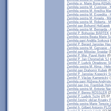
Zemřela sr. Marie Bona Alžbě
Zemřela sestra M. Custosie - 
Zemřela sestra M. Anežka Ma
Zemřela sestra M. Expedita -
Zemřela sestra M. Angela - Má
Zemřela sestra M. Roberta - M
Zemřel pan Bohumil Holčapek
Zemřela sestra M. Bernarda - 
Zemřel P. Bohuslav BÁRTEK
(
Zemřela sestra Beata Marie 
Zemřela paní Anděla Sojková
(
Zemřel P. Berard Jaroslav Has
Zemřela sestra M. Gervasie -
Zemřel pan Miloslav Šnajdar
(1
Zemřel P. Mgr. Pavel Horký
(07
Zemřel P. Jan Chromeček SJ
(
Zemřel P. Ludvík Otradovec 
Zemřela sestra M. Alma - Hel
Zemřel pan Drahomír Kubek
(0
Zemřel P. Jaroslav Kopecký 
Zemřel P. Václav Kamenický
(
Zemřela paní Růžena Andrýsk
Zemřel pan Ing. František Hol
Zemřela sestra M. Antonie Na
Zemřel P. Benno RÖSSLER
(2
Zemřel P. Ludvík Tichý
(21.07
Zemřel čestný občan Krupky P.
Zemřela sestra Marie Terezie 
Zemřel fr. Gilbert Antonín P