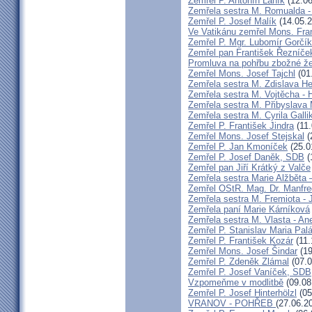
Zemřel P. Antonín Láník
(12.06
Zemřela sestra M. Romualda -
Zemřel P. Josef Malík
(14.05.2
Ve Vatikánu zemřel Mons. Fra
Zemřel P. Mgr. Lubomír Gorčík
Zemřel pan František Řezníče
Promluva na pohřbu zbožné ž
Zemřel Mons. Josef Tajchl
(01
Zemřela sestra M. Zdislava H
Zemřela sestra M. Vojtěcha - 
Zemřela sestra M. Přibyslava 
Zemřela sestra M. Cyrila Galli
Zemřel P. František Jindra
(11.
Zemřel Mons. Josef Stejskal
(
Zemřel P. Jan Kmoníček
(25.0
Zemřel P. Josef Daněk, SDB
(
Zemřel pan Jiří Krátký z Valče
Zemřela sestra Marie Alžběta 
Zemřel OStR. Mag. Dr. Manfre
Zemřela sestra M. Fremiota - 
Zemřela paní Marie Kárníková
Zemřela sestra M. Vlasta - An
Zemřel P. Stanislav Maria Pa
Zemřel P. František Kozár
(11.
Zemřel Mons. Josef Šindar
(19
Zemřel P. Zdeněk Zlámal
(07.0
Zemřel P. Josef Vaníček, SDB
Vzpomeňme v modlitbě
(09.08
Zemřel P. Josef Hinterhölzl
(05
VRANOV - POHŘEB
(27.06.2