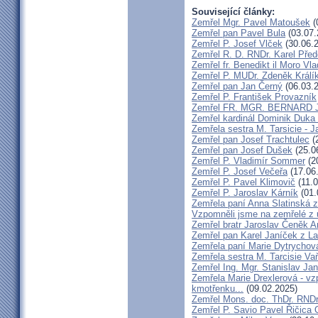
Související články:
Zemřel Mgr. Pavel Matoušek
(
Zemřel pan Pavel Bula
(03.07.
Zemřel P. Josef Vlček
(30.06.
Zemřel R. D. RNDr. Karel Před
Zemřel fr. Benedikt il Moro V
Zemřel P. MUDr. Zdeněk Králí
Zemřel pan Jan Černý
(06.03.
Zemřel P. František Provazník
Zemřel FR. MGR. BERNARD 
Zemřel kardinál Dominik Duka
Zemřela sestra M. Tarsicie - 
Zemřel pan Josef Trachtulec
(
Zemřel pan Josef Dušek
(25.0
Zemřel P. Vladimír Sommer
(2
Zemřel P. Josef Večeřa
(17.06
Zemřel P. Pavel Klimovič
(11.0
Zemřel P. Jaroslav Kárník
(01.
Zemřela paní Anna Slatinská 
Vzpomněli jsme na zemřelé z 
Zemřel bratr Jaroslav Čeněk 
Zemřel pan Karel Janíček z L
Zemřela paní Marie Dytrychov
Zemřela sestra M. Tarcisie V
Zemřel Ing. Mgr. Stanislav Ja
Zemřela Marie Drexlerová - v
kmotřenku...
(09.02.2025)
Zemřel Mons. doc. ThDr. RNDr
Zemřel P. Savio Pavel Řičica