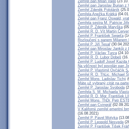
Zemřel pan Milan Vago
(23.10.
Zemřel pan Jaroslav Burian z 
Zemřel Zdeněk Pololáník
(25.0
Zemřela Anežka Krátká
(04.01
Zemřel pan Franz Oswald, vra
Zemřela sestra M. Patricie Jiř
Zemřel P. Zdeněk Maryška
(05
Zemřel R. D. Vít Martin Červe
Zemřel P. František Segeťa
(14
Rozloučení s panem Milanem H
Zemřel P. Jiří Tesař
(30.04.202
Zemřel pan Miroslav Jankůj z
Zemřel P. Václav Turza
(24.10
Zemřel R. D. Lubor Dobeš
(16.
Zemřel P. Ludolf Josef Kazd
Na věčnost byl povolán pan J
Zemřel P. Vlastimil Ovčáčík S
Zemřel R. D. ThLic. Michael
Zemřel Mons. Ladislav Tichý
(
Máte už vybraný citát na part
Zemřel P. Jaroslav Svoboda
(2
Zemřela S. M. Michaela Vlas
Zemřel R. D. Mgr. František
Zemřel Mons. ThDr. Petr ES
Zemřel pan Cvingráf
(02.09.20
V Kalifornii zemřel emeritní 
(16.08.2021)
Zemřel P. Pavel Motyka
(13.08
Zemřel P. Leopold Nesveda
(28
Zemřel P. František Tišek Frá