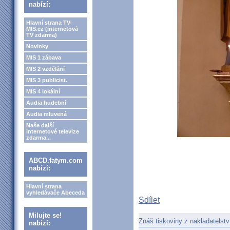
nabízí:
Hlavní strana TV-
MIS.cz (internetová
TV zdarma)
Novinky
MIS 1 zábava
MIS 2 vzdělání
MIS 3 publicist.
MIS 4 lokální
Audia hudební
Audia mluvená
Naše další
internetové televize
zdarma...
ABCD.fatym.com
nabízí:
Hlavní strana
vyhledávače Abeceda
Sdílet
Milujte se!
Znáš tiskoviny z nakladatelstv
nabízí: