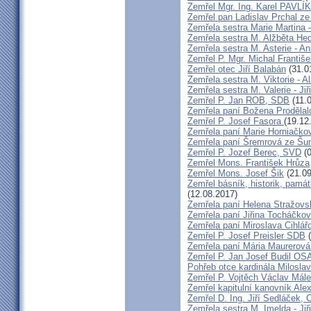
Zemřel Mgr. Ing. Karel PAVLÍ
Zemřel pan Ladislav Prchal z
Zemřela sestra Marie Martina
Zemřela sestra M. Alžběta He
Zemřela sestra M. Asterie - An
Zemřel P. Mgr. Michal Františ
Zemřel otec Jiří Balabán
(31.0
Zemřela sestra M. Viktorie - A
Zemřela sestra M. Valerie - Ji
Zemřel P. Jan ROB, SDB
(11.
Zemřela paní Božena Prodělal
Zemřel P. Josef Fasora
(19.12
Zemřela paní Marie Horniačko
Zemřela paní Šremrová ze Š
Zemřel P. Jozef Berec, SVD
(0
Zemřel Mons. František Hrůza
Zemřel Mons. Josef Šik
(21.09
Zemřel básník, historik, památ
(12.08.2017)
Zemřela paní Helena Stražovs
Zemřela paní Jiřina Tocháčk
Zemřela paní Miroslava Cihlá
Zemřel P. Josef Preisler SDB
(
Zemřela paní Mária Maurerová
Zemřel P. Jan Josef Budil OS
Pohřeb otce kardinála Milosla
Zemřel P. Vojtěch Václav Mál
Zemřel kapitulní kanovník Ale
Zemřel D. Ing. Jiří Sedláček,
Zemřela sestra M. Imelda - Ji