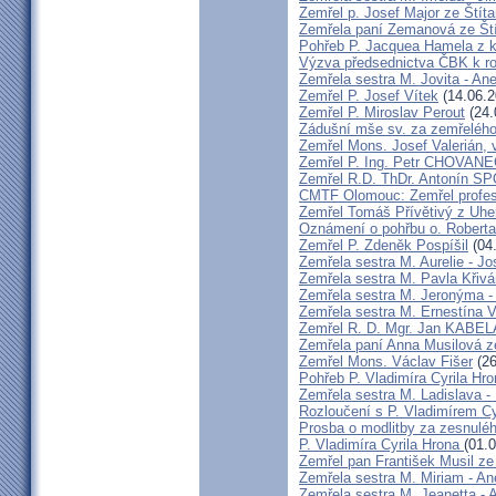
Zemřel p. Josef Major ze Štíta
Zemřela paní Zemanová ze Ští
Pohřeb P. Jacquea Hamela z k
Výzva předsednictva ČBK k r
Zemřela sestra M. Jovita - An
Zemřel P. Josef Vítek
(14.06.2
Zemřel P. Miroslav Perout
(24.
Zádušní mše sv. za zemřelého
Zemřel Mons. Josef Valerián,
Zemřel P. Ing. Petr CHOVAN
Zemřel R.D. ThDr. Antonín 
CMTF Olomouc: Zemřel profeso
Zemřel Tomáš Přívětivý z Uhe
Oznámení o pohřbu o. Rober
Zemřel P. Zdeněk Pospíšil
(04
Zemřela sestra M. Aurelie - J
Zemřela sestra M. Pavla Křiv
Zemřela sestra M. Jeronýma -
Zemřela sestra M. Ernestína V
Zemřel R. D. Mgr. Jan KABE
Zemřela paní Anna Musilová 
Zemřel Mons. Václav Fišer
(26
Pohřeb P. Vladimíra Cyrila Hr
Zemřela sestra M. Ladislava 
Rozloučení s P. Vladimírem 
Prosba o modlitby za zesnulé
P. Vladimíra Cyrila Hrona
(01.
Zemřel pan František Musil ze 
Zemřela sestra M. Miriam - 
Zemřela sestra M. Jeanetta -