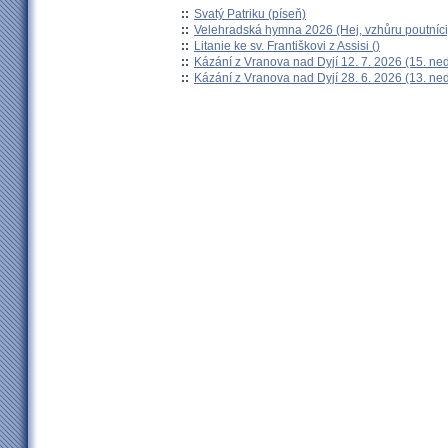
::
Svatý Patriku (píseň)
::
Velehradská hymna 2026 (Hej, vzhůru poutníci
::
Litanie ke sv. Františkovi z Assisi ()
::
Kázání z Vranova nad Dyjí 12. 7. 2026 (15. ne
::
Kázání z Vranova nad Dyjí 28. 6. 2026 (13. ne