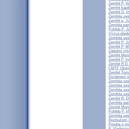
Zemřel P. V
Zemřel kapi
Zemřel D. I
Zemřela ses
Zemřel p. Jo
Zemřela pan
Pohřeb P. J
Výzva předs
Zemřela ses
Zemřel P. J
Zemřel P. M
Zádušní mše
Zemřel Mons
Zemřel P. 
Zemřel R.D
CMTF Olomou
Zemřel Tomá
Oznámení o
Zemřela ses
Zemřela ses
Zemřela ses
Zemřela ses
Zemřel R. 
Zemřela pa
Zemřel Mons
Pohřeb P. V
Zemřela ses
Rozloučení 
Prosba o mo
P. Vladimír