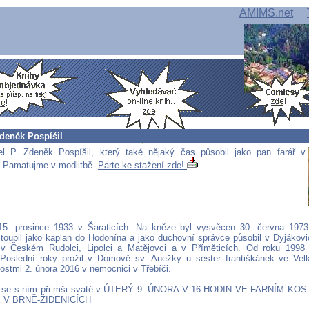
AMIMS.net
Zdeněk Pospíšil
el P. Zdeněk Pospíšil, který také nějaký čas působil jako pan farář v
. Pamatujme v modlitbě.
Parte ke stažení zde!
15. prosince 1933 v Šaraticích. Na kněze byl vysvěcen 30. června 1973
toupil jako kaplan do Hodonína a jako duchovní správce působil v Dyjákovi
, v Českém Rudolci, Lipolci a Matějovci a v Příměticích. Od roku 1998
 Poslední roky prožil v Domově sv. Anežky u sester františkánek ve Ve
ostmi 2. února 2016 v nemocnici v Třebíči.
 se s ním při mši svaté v ÚTERÝ 9. ÚNORA V 16 HODIN VE FARNÍM KO
V BRNĚ-ŽIDENICÍCH