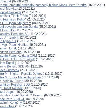
Cvingráf
(02.09.2021)
i zemřel emeritní brněnský pomocný biskup Mons. Petr Esterka
(16.08.2021)
avel Motyka
(13.08.2021)
eopold Nesveda
(28.07.2021)
rantišek Tišek Fráňa
(21.07.2021)
. František Kofroň
(27.05.2021)
s P. Filipem Štajnerem
(04.05.2021)
byl povolán pan Jan Dunda
(25.04.2021)
f Poštulka
(11.02.2021)
tanislav Peroutka SJ
(11.02.2021)
r. Jiří Změlík
(24.01.2021)
an Rybář SJ
(19.01.2021)
. Mgr. Pavel Hruška
(19.01.2021)
áclav Hurník
(31.12.2020)
indřich Petrucha
(15.12.2020)
ntonín Pavel Kejdana OFM
(15.12.2020)
. Doc. ThDr. Jiří Skoblík
(15.12.2020)
dam Rucki
(14.12.2020)
Benno Beneš, SDB
(04.12.2020)
osef Ondráček
(21.11.2020)
ra M. Brigita - Rosalia Detková
(10.11.2020)
tra M. Víta - Marie Hamplová
(03.11.2020)
. Vnislav Fruvirt
(30.10.2020)
rantišek Pospíšil SDB
(23.10.2020)
ng. Josef Rousek
(13.10.2020)
avel Jagoš
(16.09.2020)
ohuslav Jozef Šprlák O.Praem.
(07.09.2020)
gnác Petr Bürgl OP
(07.09.2020)
ladimír Konečný
(12.07.2020)
arel Bobek
(10.07.2020)