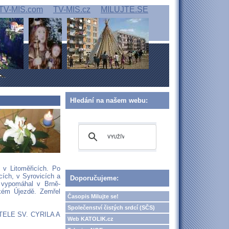
TV-MIS.com
TV-MIS.cz
MILUJTE.SE
Hledání na našem webu:
 v Litoměřicích. Po
cích, v Syrovicích a
Doporučujeme:
 vypomáhal v Brně-
lkém Újezdě. Zemřel
Časopis Milujte se!
Společenství čistých srdcí (SČS)
STELE SV. CYRILA A
Web KATOLIK.cz