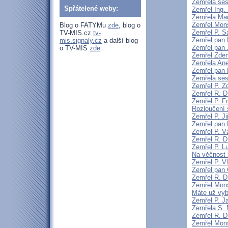
Zemřela ses
Spřátelené weby:
Zemřel Ing.
Zemřela Mar
Zemřel Mons
Blog o FATYMu
zde
, blog o
Zemřel P. S
TV-MIS.cz
tv-
Zemřel pan 
mis.signaly.cz
a další blog
Zemřel pan 
o TV-MIS
zde
.
Zemřel Zden
Zemřela An
Zemřel pan 
Zemřela sest
Zemřel P. 
Zemřel R. D
Zemřel P. F
Rozloučení 
Zemřel P. Ji
Zemřel pan 
Zemřel P. V
Zemřel R. D
Zemřel P. L
Na věčnost 
Zemřel P. V
Zemřel pan 
Zemřel R. D
Zemřel Mons
Máte už vyb
Zemřel P. J
Zemřela S.
Zemřel R. D
Zemřel Mon