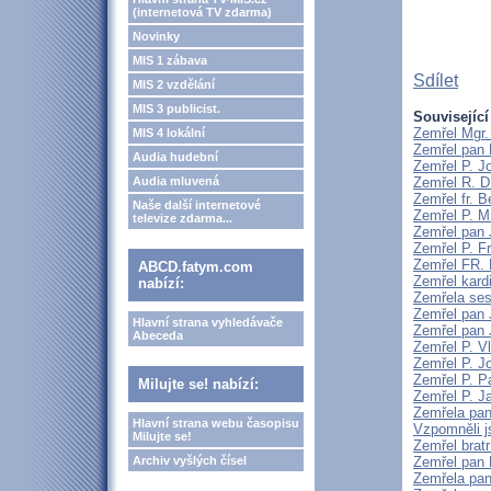
(internetová TV zdarma)
Novinky
MIS 1 zábava
Sdílet
MIS 2 vzdělání
MIS 3 publicist.
Související
Zemřel Mgr.
MIS 4 lokální
Zemřel pan 
Audia hudební
Zemřel P. J
Audia mluvená
Zemřel R. D
Zemřel fr. 
Naše další internetové
Zemřel P. M
televize zdarma...
Zemřel pan 
Zemřel P. F
Zemřel FR
ABCD.fatym.com
Zemřel kard
nabízí:
Zemřela ses
Zemřel pan 
Hlavní strana vyhledávače
Zemřel pan 
Abeceda
Zemřel P. V
Zemřel P. J
Zemřel P. P
Milujte se! nabízí:
Zemřel P. J
Zemřela pan
Hlavní strana webu časopisu
Vzpomněli j
Milujte se!
Zemřel brat
Archiv vyšlých čísel
Zemřel pan 
Zemřela pan