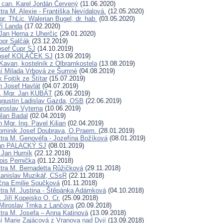
can. Karel Jordán Červený
(11.06.2020)
ra M. Alexie - Františka Nevídalová.
(12.05.2020)
r. ThLic. Walerian Bugel, dr. hab.
(03.05.2020)
ří Landa
(17.02.2020)
Jan Herna z Uherčic
(29.01.2020)
ibor Salčák
(23.12.2019)
osef Čupr SJ
(14.10.2019)
Josef KOLÁČEK SJ
(13.09.2019)
Kavan, kostelník z Olbramkostela
(13.08.2019)
ní Milada Vrbová ze Šumné
(04.08.2019)
 Fojtík ze Štítar
(15.07.2019)
n Josef Havlát
(04.07.2019)
D. Mgr. Jan KUBÁT
(26.06.2019)
ugustin Ladislav Gazda, OSB
(22.06.2019)
aroslav Vyterna
(10.06.2019)
ilan Badal
(02.04.2019)
 Mgr. Ing. Pavel Kilian
(02.04.2019)
ominik Josef Doubrava, O.Praem.
(28.01.2019)
tra M. Genovéfa - Jozefína Božíková
(08.01.2019)
Jan PALACKÝ SJ
(08.01.2019)
 Jan Hurník
(22.12.2018)
ois Pernička
(01.12.2018)
tra M. Bernadetta Růžičková
(29.11.2018)
tanislav Muzikář, CSsR
(22.11.2018)
čna Emilie Součková
(01.11.2018)
tra M. Justina - Štěpánka Adámková
(04.10.2018)
 Jiří Kopejsko O. Cr.
(25.09.2018)
Miroslav Trnka z Lančova
(20.09.2018)
tra M. Josefa – Anna Katinová
(13.09.2018)
í Marie Zajácová z Vranova nad Dyjí
(13.09.2018)