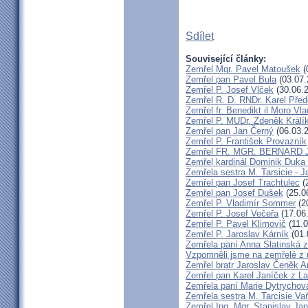
Sdílet
Související články:
Zemřel Mgr. Pavel Matoušek
(
Zemřel pan Pavel Bula
(03.07.
Zemřel P. Josef Vlček
(30.06.
Zemřel R. D. RNDr. Karel Před
Zemřel fr. Benedikt il Moro V
Zemřel P. MUDr. Zdeněk Králí
Zemřel pan Jan Černý
(06.03.
Zemřel P. František Provazník
Zemřel FR. MGR. BERNARD 
Zemřel kardinál Dominik Duka
Zemřela sestra M. Tarsicie - 
Zemřel pan Josef Trachtulec
(
Zemřel pan Josef Dušek
(25.0
Zemřel P. Vladimír Sommer
(2
Zemřel P. Josef Večeřa
(17.06
Zemřel P. Pavel Klimovič
(11.0
Zemřel P. Jaroslav Kárník
(01.
Zemřela paní Anna Slatinská 
Vzpomněli jsme na zemřelé z 
Zemřel bratr Jaroslav Čeněk 
Zemřel pan Karel Janíček z L
Zemřela paní Marie Dytrychov
Zemřela sestra M. Tarcisie V
Zemřel Ing. Mgr. Stanislav Ja