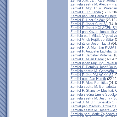
Zemřel J.M. can. Karel Jordán
Zemřela sestra M. Alexie - Fra
Zemřel P. Mgr. ThLic. Walerian
Zemřel P. Jiří Landa
(17.02.20
Zemřel pan Jan Herna z Uherč
Zemřel P. Libor Salčák
(23.12.
Zemřel P. Josef Čupr SJ
(14.1
Zemřel P. Josef KOLÁČEK SJ
Zemřel pan Kavan, kostelník 
Zemřela paní Milada Vrbová 
Zemřel Vítek Fojtík ze Štítar
(
Zemřel jáhen Josef Havlát
(04.
Zemřel R. D. Mgr. Jan KUBÁT
Zemřel P. Augustin Ladislav 
Zemřel P. Jaroslav Vyterna
(10
Zemřel P. Milan Badal
(02.04.2
Zemřel jáhen Mgr. Ing. Pavel K
Zemřel P. Dominik Josef Dou
Zemřela sestra M. Genovéfa -
Zemřel P. Jan PALACKÝ SJ
(0
Zemřel otec Jan Hurník
(22.12
Zemřel P. Alois Pernička
(01.1
Zemřela sestra M. Bernadetta
Zemřel P. Stanislav Muzikář,
Zemřela slečna Emilie Součk
Zemřela sestra M. Justina - 
Zemřel J. M. Jiří Kopejsko O. 
Zemřel pan Miroslav Trnka z 
Zemřela sestra M. Josefa – A
Zemřela paní Marie Zajácová 