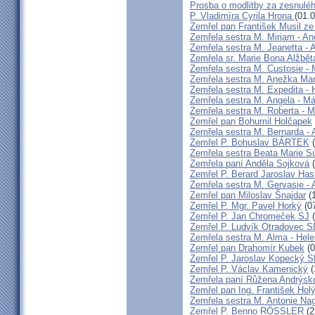
Prosba o modlitby za zesnulé
P. Vladimíra Cyrila Hrona
(01.
Zemřel pan František Musil ze 
Zemřela sestra M. Miriam - 
Zemřela sestra M. Jeanetta -
Zemřela sr. Marie Bona Alžbě
Zemřela sestra M. Custosie - 
Zemřela sestra M. Anežka Ma
Zemřela sestra M. Expedita -
Zemřela sestra M. Angela - Má
Zemřela sestra M. Roberta - M
Zemřel pan Bohumil Holčapek
Zemřela sestra M. Bernarda - 
Zemřel P. Bohuslav BÁRTEK
(
Zemřela sestra Beata Marie 
Zemřela paní Anděla Sojková
(
Zemřel P. Berard Jaroslav Has
Zemřela sestra M. Gervasie -
Zemřel pan Miloslav Šnajdar
(1
Zemřel P. Mgr. Pavel Horký
(07
Zemřel P. Jan Chromeček SJ
(
Zemřel P. Ludvík Otradovec 
Zemřela sestra M. Alma - Hel
Zemřel pan Drahomír Kubek
(0
Zemřel P. Jaroslav Kopecký 
Zemřel P. Václav Kamenický
(
Zemřela paní Růžena Andrýsk
Zemřel pan Ing. František Hol
Zemřela sestra M. Antonie Na
Zemřel P. Benno RÖSSLER
(2