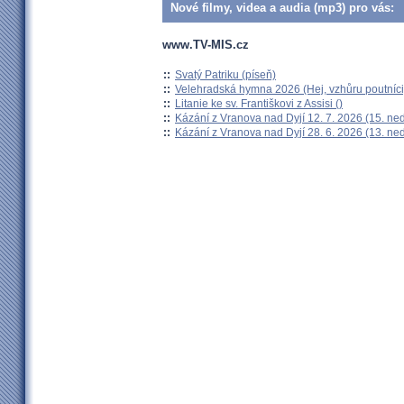
Nové filmy, videa a audia (mp3) pro vás:
www.TV-MIS.cz
::
Svatý Patriku (píseň)
::
Velehradská hymna 2026 (Hej, vzhůru poutníci
::
Litanie ke sv. Františkovi z Assisi ()
::
Kázání z Vranova nad Dyjí 12. 7. 2026 (15. ne
::
Kázání z Vranova nad Dyjí 28. 6. 2026 (13. ne