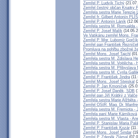
Zemřel P. Ludvík Tichý
(21.07
Zemřel čestný občan Krupky P.
Zemřela sestra Marie Terezie 
Zemřel fr. Gilbert Antonín P
Zemřel P. Antonín Láník
(12.06
Zemřela sestra M. Romualda -
Zemřel P. Josef Malík
(14.05.2
Ve Vatikánu zemřel Mons. Fra
Zemřel P. Mgr. Lubomír Gorčík
Zemřel pan František Řezníče
Promluva na pohřbu zbožné ž
Zemřel Mons. Josef Tajchl
(01
Zemřela sestra M. Zdislava H
Zemřela sestra M. Vojtěcha - 
Zemřela sestra M. Přibyslava 
Zemřela sestra M. Cyrila Galli
Zemřel P. František Jindra
(11.
Zemřel Mons. Josef Stejskal
(
Zemřel P. Jan Kmoníček
(25.0
Zemřel P. Josef Daněk, SDB
(
Zemřel pan Jiří Krátký z Valče
Zemřela sestra Marie Alžběta 
Zemřel OStR. Mag. Dr. Manfre
Zemřela sestra M. Fremiota - 
Zemřela paní Marie Kárníková
Zemřela sestra M. Vlasta - An
Zemřel P. Stanislav Maria Pa
Zemřel P. František Kozár
(11.
Zemřel Mons. Josef Šindar
(19
Zemřel P. Zdeněk Zlámal
(07.0