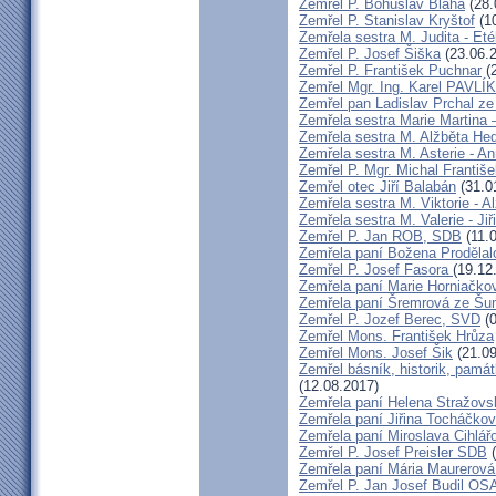
Zemřel P. Bohuslav Bláha
(28.
Zemřel P. Stanislav Kryštof
(10
Zemřela sestra M. Judita - Eté
Zemřel P. Josef Šiška
(23.06.
Zemřel P. František Puchnar
(2
Zemřel Mgr. Ing. Karel PAVLÍ
Zemřel pan Ladislav Prchal z
Zemřela sestra Marie Martina
Zemřela sestra M. Alžběta He
Zemřela sestra M. Asterie - An
Zemřel P. Mgr. Michal Františ
Zemřel otec Jiří Balabán
(31.0
Zemřela sestra M. Viktorie - A
Zemřela sestra M. Valerie - Ji
Zemřel P. Jan ROB, SDB
(11.
Zemřela paní Božena Prodělal
Zemřel P. Josef Fasora
(19.12
Zemřela paní Marie Horniačko
Zemřela paní Šremrová ze Š
Zemřel P. Jozef Berec, SVD
(0
Zemřel Mons. František Hrůza
Zemřel Mons. Josef Šik
(21.09
Zemřel básník, historik, památ
(12.08.2017)
Zemřela paní Helena Stražovs
Zemřela paní Jiřina Tocháčk
Zemřela paní Miroslava Cihlá
Zemřel P. Josef Preisler SDB
(
Zemřela paní Mária Maurerová
Zemřel P. Jan Josef Budil OS