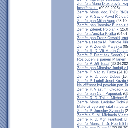
Zemřela Marie Drexlerová - v
kmotřenku...
(09.02.2025)
Zemřel Mons. doc. ThDr. RNDr
Zemřel P. Savio Pavel Řičica
Zemřel pan Milan Vago
(23.10.
Zemřel pan Jaroslav Burian z 
Zemřel Zdeněk Pololáník
(25.0
Zemřela Anežka Krátká
(04.01
Zemřel pan Franz Oswald, vra
Zemřela sestra M. Patricie Jiř
Zemřel P. Zdeněk Maryška
(05
Zemřel R. D. Vít Martin Červe
Zemřel P. František Segeťa
(14
Rozloučení s panem Milanem H
Zemřel P. Jiří Tesař
(30.04.202
Zemřel pan Miroslav Jankůj z
Zemřel P. Václav Turza
(24.10
Zemřel R. D. Lubor Dobeš
(16.
Zemřel P. Ludolf Josef Kazd
Na věčnost byl povolán pan J
Zemřel P. Vlastimil Ovčáčík S
Zemřel pan Cyril Papoušek
(09
Zemřel R. D. ThLic. Michael
Zemřel Mons. Ladislav Tichý
(
Máte už vybraný citát na part
Zemřel P. Jaroslav Svoboda
(2
Zemřela S. M. Michaela Vlas
Zemřel R. D. Mgr. František
Zemřel Mons. ThDr. Petr ES
Zemřel pan Cvingráf
(02.09.20