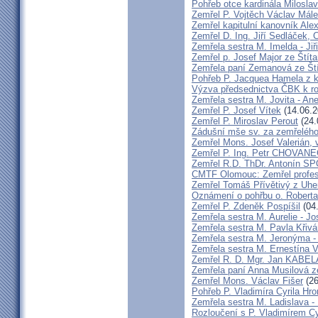
Pohřeb otce kardinála Milosla
Zemřel P. Vojtěch Václav Mál
Zemřel kapitulní kanovník Ale
Zemřel D. Ing. Jiří Sedláček,
Zemřela sestra M. Imelda - Ji
Zemřel p. Josef Major ze Štíta
Zemřela paní Zemanová ze Ští
Pohřeb P. Jacquea Hamela z k
Výzva předsednictva ČBK k r
Zemřela sestra M. Jovita - An
Zemřel P. Josef Vítek
(14.06.2
Zemřel P. Miroslav Perout
(24.
Zádušní mše sv. za zemřelého
Zemřel Mons. Josef Valerián,
Zemřel P. Ing. Petr CHOVAN
Zemřel R.D. ThDr. Antonín 
CMTF Olomouc: Zemřel profeso
Zemřel Tomáš Přívětivý z Uhe
Oznámení o pohřbu o. Rober
Zemřel P. Zdeněk Pospíšil
(04
Zemřela sestra M. Aurelie - J
Zemřela sestra M. Pavla Křiv
Zemřela sestra M. Jeronýma -
Zemřela sestra M. Ernestína V
Zemřel R. D. Mgr. Jan KABE
Zemřela paní Anna Musilová 
Zemřel Mons. Václav Fišer
(26
Pohřeb P. Vladimíra Cyrila Hr
Zemřela sestra M. Ladislava 
Rozloučení s P. Vladimírem 