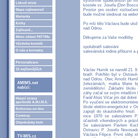
vytvoříme společenství při m
Lidové misie
kostele sv. Josefa (Don Bosc
Prostor pro osobní rozloučen
Mapa zajímavostí
bude možné sledovat na webo
Marianky
Knihy
Po mši tělo Václava bude ulo
nad Odrou.
Zajímavé...
Mimo oblast FATYMu
Děkujeme za Vaše modlitby.
Výzdoba kostelů
spolubratři salesiáni
O nás a kontakty
salesiánská rodina příbuzní a 
Personalizace
15 nejčtenějších
Václav Hurník se narodil 21. 9
bratří. Pokřtěn byl v Ostravě-
nad Odrou. Otec Arnošt Hurní
AMIMS.net
železárnách, matka Marie b
nabízí:
zemědělství. Základní školu
záhy začal se svým mladším b
Farář Alois Vičar jim dal dobré
Hlavní strana
Po vyučení se elektromontére
apoštolát A.M.I.M.S.
škole elektro-energetické v O
Knihovna on-line
zapojil do skautského hnutí.
Comicsy
roce 1970 se salesiánem P
účastnili víkendových a práz
Objednávky knih
Se salesiánem Pavlem Kucha
Ostravici P. Josefa Novosad
Václava Filipce. První sliby s
TV-MIS.cz