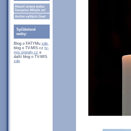
Hlavní strana webu
časopisu Milujte se!
Archiv vyšlých čísel
Spřátelené
weby:
Blog o FATYMu
zde
,
blog o TV-MIS.cz
tv-
mis.signaly.cz
a
další blog o TV-MIS
zde
.