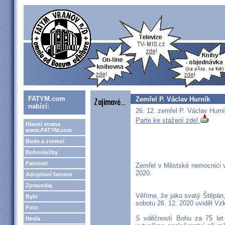
FATYM.com
Zemřel P. Václav Hurník
nabízí:
26. 12. zemřel P. Václav Hurn
Parte ke stažení zde!
Hlavní strana
www.FATYM.com
Bude a zveme!
Bohoslužby
Farnosti
Zemřel v Městské nemocnici v
2020.
Adoptivní farnost
Zpravodaj
Věříme, že jako svatý Štěpán,
Bylo
sobotu 26. 12. 2020 uviděl Vzk
Foto
S vděčností Bohu za 75 let
Hesla