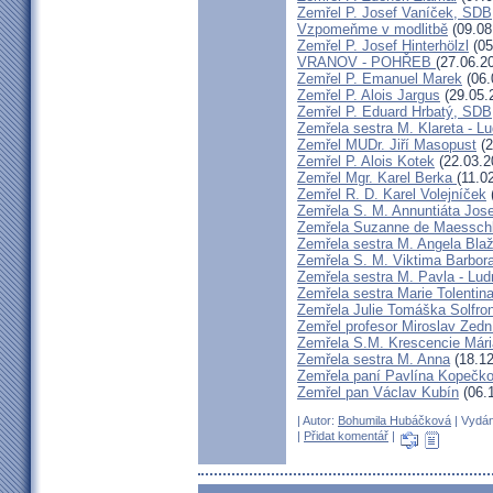
Zemřel P. Josef Vaníček, SDB
Vzpomeňme v modlitbě
(09.08
Zemřel P. Josef Hinterhölzl
(05
VRANOV - POHŘEB
(27.06.2
Zemřel P. Emanuel Marek
(06.
Zemřel P. Alois Jargus
(29.05.
Zemřel P. Eduard Hrbatý, SDB
Zemřela sestra M. Klareta - L
Zemřel MUDr. Jiří Masopust
(2
Zemřel P. Alois Kotek
(22.03.2
Zemřel Mgr. Karel Berka
(11.0
Zemřel R. D. Karel Volejníček
Zemřela S. M. Annuntiáta Jo
Zemřela Suzanne de Maessch
Zemřela sestra M. Angela Bla
Zemřela S. M. Viktima Barbo
Zemřela sestra M. Pavla - Lu
Zemřela sestra Marie Tolentin
Zemřela Julie Tomáška Solfr
Zemřel profesor Miroslav Zedn
Zemřela S.M. Krescencie Már
Zemřela sestra M. Anna
(18.12
Zemřela paní Pavlína Kopečk
Zemřel pan Václav Kubín
(06.
| Autor:
Bohumila Hubáčková
| Vydán
|
Přidat komentář
|