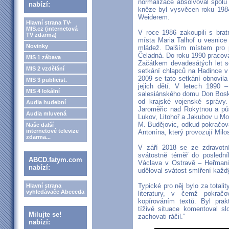
normalizace absolvoval spolu
nabízí:
kněze byl vysvěcen roku 19
Weiderem.
Hlavní strana TV-
MIS.cz (internetová
V roce 1986 zakoupili s brat
TV zdarma)
místa Maria Talhof u vesnice
Novinky
mládež. Dalším místem pro p
Čeladná. Do roku 1990 pracova
MIS 1 zábava
Začátkem devadesátých let se
MIS 2 vzdělání
setkání chlapců na Hadince v
2009 se tato setkání obnovila
MIS 3 publicist.
jejich dětí. V letech 1990 
MIS 4 lokální
salesiánského domu Don Bosko 
od krajské vojenské správy
Audia hudební
Jaroměřic nad Rokytnou a půs
Audia mluvená
Lukov, Litohoř a Jakubov u Mo
M. Budějovic, odkud pokračova
Naše další
internetové televize
Antonína, který provozují Mil
zdarma...
V září 2018 se ze zdravotní
svátostně téměř do posledn
ABCD.fatym.com
Václava v Ostravě – Heřmanic
nabízí:
uděloval svátost smíření každ
Typické pro něj bylo za totali
Hlavní strana
vyhledávače Abeceda
literatury, v čemž pokrač
kopírováním textů. Byl pra
tíživé situace komentoval 
Milujte se!
zachovati ráčil.“
nabízí: