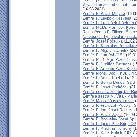
V Kalifornii zemřel emeritní 
(16.08.2021)
Zemřel P. Pavel Motyka
(13.08
Zemřel P. Leopold Nesveda
(28
Zemřel P. František Tišek Frá
Zemřel MUDr. František Kofro
Rozloučení s P. Filipem Štajn
Na věčnost byl povolán pan J
Zemřel Josef Poštulka
(11.02.
Zemřel P. Stanislav Peroutka
Zemřel P. Mgr. Jiří Změlík
(24.
Zemřel P. Jan Rybář SJ
(19.01
Zemřel R. D. Mgr. Pavel Hruš
Zemřel P. Jindřich Petrucha
(1
Zemřel P. Antonín Pavel Kej
Zemřel Mons. Doc. ThDr. Jiří 
Zemřel P. Adam Rucki
(14.12.
Zemřel P. Benno Beneš, SDB
Zemřel P. Josef Ondráček
(21.
Zemřela sestra M. Brigita - Ro
Zemřela sestra M. Víta - Mar
Zemřel Mons. Vnislav Fruvirt
(
Zemřel P. František Pospíšil 
Zemřel P. Ing. Josef Rousek
(1
Zemřel P. Pavel Jagoš
(16.09.
Zemřel P. Bohuslav Jozef Špr
Zemřel P. Ignác Petr Bürgl OP
Zemřel P. Vladimír Konečný
(1
Zemřel P. Karel Bobek
(10.07.