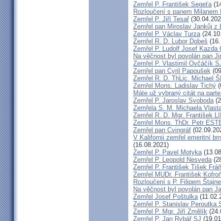
Zemřel P. František Segeťa
(14
Rozloučení s panem Milanem H
Zemřel P. Jiří Tesař
(30.04.202
Zemřel pan Miroslav Jankůj z
Zemřel P. Václav Turza
(24.10
Zemřel R. D. Lubor Dobeš
(16.
Zemřel P. Ludolf Josef Kazd
Na věčnost byl povolán pan J
Zemřel P. Vlastimil Ovčáčík S
Zemřel pan Cyril Papoušek
(09
Zemřel R. D. ThLic. Michael
Zemřel Mons. Ladislav Tichý
(
Máte už vybraný citát na part
Zemřel P. Jaroslav Svoboda
(2
Zemřela S. M. Michaela Vlas
Zemřel R. D. Mgr. František
Zemřel Mons. ThDr. Petr ES
Zemřel pan Cvingráf
(02.09.20
V Kalifornii zemřel emeritní 
(16.08.2021)
Zemřel P. Pavel Motyka
(13.08
Zemřel P. Leopold Nesveda
(28
Zemřel P. František Tišek Frá
Zemřel MUDr. František Kofro
Rozloučení s P. Filipem Štajn
Na věčnost byl povolán pan J
Zemřel Josef Poštulka
(11.02.
Zemřel P. Stanislav Peroutka
Zemřel P. Mgr. Jiří Změlík
(24.
Zemřel P. Jan Rybář SJ
(19.01