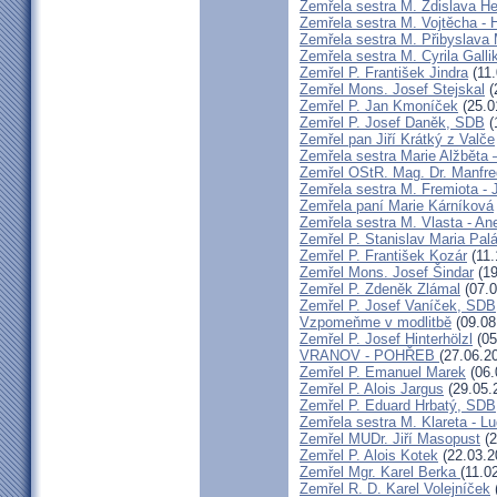
Zemřela sestra M. Zdislava H
Zemřela sestra M. Vojtěcha - 
Zemřela sestra M. Přibyslava 
Zemřela sestra M. Cyrila Galli
Zemřel P. František Jindra
(11.
Zemřel Mons. Josef Stejskal
(
Zemřel P. Jan Kmoníček
(25.0
Zemřel P. Josef Daněk, SDB
(
Zemřel pan Jiří Krátký z Valče
Zemřela sestra Marie Alžběta 
Zemřel OStR. Mag. Dr. Manfre
Zemřela sestra M. Fremiota - 
Zemřela paní Marie Kárníková
Zemřela sestra M. Vlasta - An
Zemřel P. Stanislav Maria Pa
Zemřel P. František Kozár
(11.
Zemřel Mons. Josef Šindar
(19
Zemřel P. Zdeněk Zlámal
(07.0
Zemřel P. Josef Vaníček, SDB
Vzpomeňme v modlitbě
(09.08
Zemřel P. Josef Hinterhölzl
(05
VRANOV - POHŘEB
(27.06.2
Zemřel P. Emanuel Marek
(06.
Zemřel P. Alois Jargus
(29.05.
Zemřel P. Eduard Hrbatý, SDB
Zemřela sestra M. Klareta - L
Zemřel MUDr. Jiří Masopust
(2
Zemřel P. Alois Kotek
(22.03.2
Zemřel Mgr. Karel Berka
(11.0
Zemřel R. D. Karel Volejníček