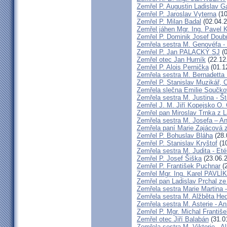
Zemřel P. Augustin Ladislav 
Zemřel P. Jaroslav Vyterna
(10
Zemřel P. Milan Badal
(02.04.2
Zemřel jáhen Mgr. Ing. Pavel K
Zemřel P. Dominik Josef Dou
Zemřela sestra M. Genovéfa -
Zemřel P. Jan PALACKÝ SJ
(0
Zemřel otec Jan Hurník
(22.12
Zemřel P. Alois Pernička
(01.1
Zemřela sestra M. Bernadetta
Zemřel P. Stanislav Muzikář,
Zemřela slečna Emilie Součk
Zemřela sestra M. Justina - 
Zemřel J. M. Jiří Kopejsko O. 
Zemřel pan Miroslav Trnka z 
Zemřela sestra M. Josefa – A
Zemřela paní Marie Zajácová 
Zemřel P. Bohuslav Bláha
(28.
Zemřel P. Stanislav Kryštof
(10
Zemřela sestra M. Judita - Eté
Zemřel P. Josef Šiška
(23.06.
Zemřel P. František Puchnar
(2
Zemřel Mgr. Ing. Karel PAVLÍ
Zemřel pan Ladislav Prchal z
Zemřela sestra Marie Martina
Zemřela sestra M. Alžběta He
Zemřela sestra M. Asterie - An
Zemřel P. Mgr. Michal Františ
Zemřel otec Jiří Balabán
(31.0
Zemřela sestra M. Viktorie - A