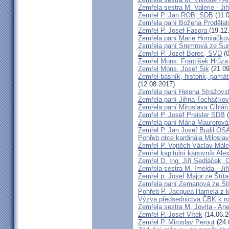
Zemřela sestra M. Valerie - Ji
Zemřel P. Jan ROB, SDB
(11.
Zemřela paní Božena Prodělal
Zemřel P. Josef Fasora
(19.12
Zemřela paní Marie Horniačko
Zemřela paní Šremrová ze Š
Zemřel P. Jozef Berec, SVD
(0
Zemřel Mons. František Hrůza
Zemřel Mons. Josef Šik
(21.09
Zemřel básník, historik, památ
(12.08.2017)
Zemřela paní Helena Stražovs
Zemřela paní Jiřina Tocháčk
Zemřela paní Miroslava Cihlá
Zemřel P. Josef Preisler SDB
(
Zemřela paní Mária Maurerová
Zemřel P. Jan Josef Budil OS
Pohřeb otce kardinála Milosla
Zemřel P. Vojtěch Václav Mál
Zemřel kapitulní kanovník Ale
Zemřel D. Ing. Jiří Sedláček,
Zemřela sestra M. Imelda - Ji
Zemřel p. Josef Major ze Štíta
Zemřela paní Zemanová ze Ští
Pohřeb P. Jacquea Hamela z k
Výzva předsednictva ČBK k r
Zemřela sestra M. Jovita - An
Zemřel P. Josef Vítek
(14.06.2
Zemřel P. Miroslav Perout
(24.