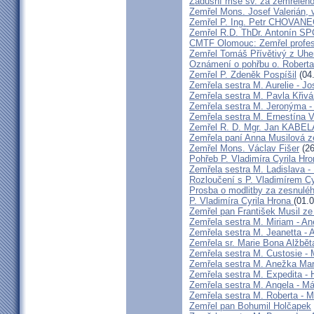
Zádušní mše sv. za zemřelého
Zemřel Mons. Josef Valerián,
Zemřel P. Ing. Petr CHOVAN
Zemřel R.D. ThDr. Antonín 
CMTF Olomouc: Zemřel profeso
Zemřel Tomáš Přívětivý z Uhe
Oznámení o pohřbu o. Rober
Zemřel P. Zdeněk Pospíšil
(04
Zemřela sestra M. Aurelie - J
Zemřela sestra M. Pavla Křiv
Zemřela sestra M. Jeronýma -
Zemřela sestra M. Ernestína V
Zemřel R. D. Mgr. Jan KABE
Zemřela paní Anna Musilová 
Zemřel Mons. Václav Fišer
(26
Pohřeb P. Vladimíra Cyrila Hr
Zemřela sestra M. Ladislava 
Rozloučení s P. Vladimírem 
Prosba o modlitby za zesnulé
P. Vladimíra Cyrila Hrona
(01.
Zemřel pan František Musil ze 
Zemřela sestra M. Miriam - 
Zemřela sestra M. Jeanetta -
Zemřela sr. Marie Bona Alžbě
Zemřela sestra M. Custosie - 
Zemřela sestra M. Anežka Ma
Zemřela sestra M. Expedita -
Zemřela sestra M. Angela - Má
Zemřela sestra M. Roberta - M
Zemřel pan Bohumil Holčapek