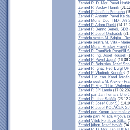
Zemřel R. D. Mgr. Pavel Hruš
Zemřel P. Václav Hurník
(31.1
Zemřel P. Jindřich Petrucha
(1
Zemřel P. Antonín Pavel Kej
Zemřel Mons. Doc. ThDr. Jiří 
Zemřel P. Adam Rucki
(14.12.
Zemřel P. Benno Beneš, SDB
Zemřel P. Josef Ondráček
(21.
Zemřela sestra M. Brigita - Ro
Zemřela sestra M. Víta - Mar
Zemřel Mons. Vnislav Fruvirt
(
Zemřel P. František Pospíšil 
Zemřel P. Ing. Josef Rousek
(1
Zemřel P. Pavel Jagoš
(16.09.
Zemřel P. Bohuslav Jozef Špr
Zemřel P. Ignác Petr Bürgl OP
Zemřel P. Vladimír Konečný
(1
Zemřel J.M. can. Karel Jordán
Zemřela sestra M. Alexie - Fra
Zemřel P. Mgr. ThLic. Walerian
Zemřel P. Jiří Landa
(17.02.20
Zemřel pan Jan Herna z Uherč
Zemřel P. Libor Salčák
(23.12.
Zemřel P. Josef Čupr SJ
(14.1
Zemřel P. Josef KOLÁČEK SJ
Zemřel pan Kavan, kostelník 
Zemřela paní Milada Vrbová 
Zemřel Vítek Fojtík ze Štítar
(
Zemřel jáhen Josef Havlát
(04.
Zemřel R. D. Mgr. Jan KUBÁT