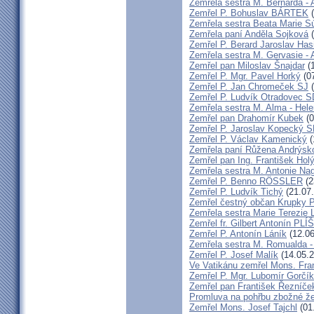
Zemřela sestra M. Bernarda - 
Zemřel P. Bohuslav BÁRTEK
(
Zemřela sestra Beata Marie 
Zemřela paní Anděla Sojková
(
Zemřel P. Berard Jaroslav Has
Zemřela sestra M. Gervasie -
Zemřel pan Miloslav Šnajdar
(1
Zemřel P. Mgr. Pavel Horký
(07
Zemřel P. Jan Chromeček SJ
(
Zemřel P. Ludvík Otradovec 
Zemřela sestra M. Alma - Hel
Zemřel pan Drahomír Kubek
(0
Zemřel P. Jaroslav Kopecký 
Zemřel P. Václav Kamenický
(
Zemřela paní Růžena Andrýsk
Zemřel pan Ing. František Hol
Zemřela sestra M. Antonie Na
Zemřel P. Benno RÖSSLER
(2
Zemřel P. Ludvík Tichý
(21.07
Zemřel čestný občan Krupky P.
Zemřela sestra Marie Terezie 
Zemřel fr. Gilbert Antonín P
Zemřel P. Antonín Láník
(12.06
Zemřela sestra M. Romualda -
Zemřel P. Josef Malík
(14.05.2
Ve Vatikánu zemřel Mons. Fra
Zemřel P. Mgr. Lubomír Gorčík
Zemřel pan František Řezníče
Promluva na pohřbu zbožné ž
Zemřel Mons. Josef Tajchl
(01