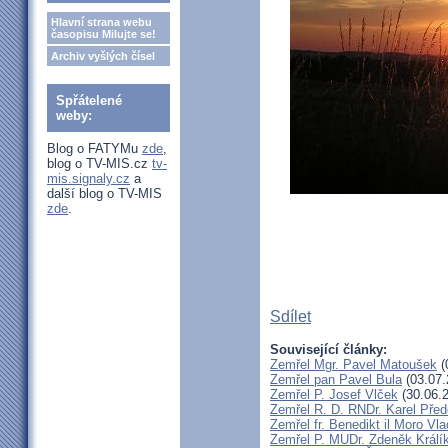
Hlavní strana webu
časopisu Milujte se!
Archiv vyšlých čísel
Spřátelené
weby:
Blog o FATYMu
zde
,
blog o TV-MIS.cz
tv-
mis.signaly.cz
a
další blog o TV-MIS
zde
.
Sdílet
Související články:
Zemřel Mgr. Pavel Matoušek
(
Zemřel pan Pavel Bula
(03.07.
Zemřel P. Josef Vlček
(30.06.
Zemřel R. D. RNDr. Karel Před
Zemřel fr. Benedikt il Moro V
Zemřel P. MUDr. Zdeněk Králí