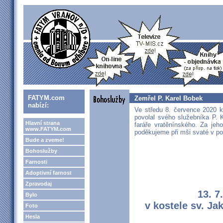
FATYM.com
Zemřel P. Karel Bobek
nabízí:
Ve středu 8. července 2020 k
povolal svého služebníka P. 
Hlavní strana
faráře vratěnínského. Za jeh
www.FATYM.com
poděkujeme při mši svaté v po
Bude a zveme!
Bohoslužby
Farnosti
Adoptivní farnost
Zpravodaj
13. 7
Bylo
v kostele sv. Ja
Foto
Hesla