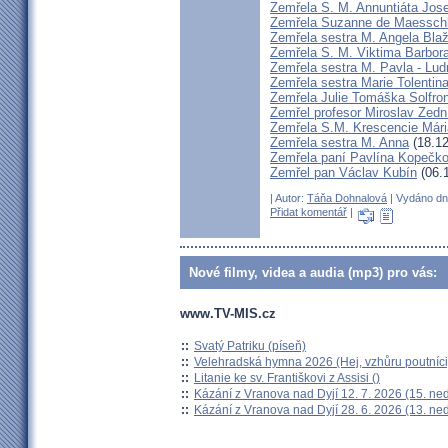
Zemřela S. M. Annuntiáta Jo
Zemřela Suzanne de Maessch
Zemřela sestra M. Angela Bla
Zemřela S. M. Viktima Barbo
Zemřela sestra M. Pavla - Lu
Zemřela sestra Marie Tolentin
Zemřela Julie Tomáška Solfr
Zemřel profesor Miroslav Zedn
Zemřela S.M. Krescencie Már
Zemřela sestra M. Anna
(18.12
Zemřela paní Pavlína Kopečk
Zemřel pan Václav Kubín
(06.
| Autor:
Táňa Dohnalová
| Vydáno dne
Přidat komentář
|
Nové filmy, videa a audia (mp3) pro vás:
www.TV-MIS.cz
::
Svatý Patriku (píseň)
::
Velehradská hymna 2026 (Hej, vzhůru poutníci
::
Litanie ke sv. Františkovi z Assisi ()
::
Kázání z Vranova nad Dyjí 12. 7. 2026 (15. ne
::
Kázání z Vranova nad Dyjí 28. 6. 2026 (13. ne