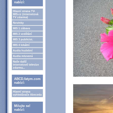
nabízí:
Hlavní strana TV-
MIS.cz (internetová
TV zdarma)
Novinky
MIS 1 zábava
MIS 2 vzdělání
MIS 3 publicist.
MIS 4 lokální
Audia hudební
Audia mluvená
Naše další
internetové televize
zdarma...
ABCD.fatym.com
nabízí:
Hlavní strana
vyhledávače Abeceda
Milujte se!
nabízí: