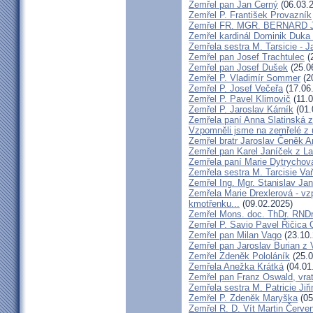
Zemřel pan Jan Černý
(06.03.
Zemřel P. František Provazník
Zemřel FR. MGR. BERNARD 
Zemřel kardinál Dominik Duka
Zemřela sestra M. Tarsicie - 
Zemřel pan Josef Trachtulec
(
Zemřel pan Josef Dušek
(25.0
Zemřel P. Vladimír Sommer
(2
Zemřel P. Josef Večeřa
(17.06
Zemřel P. Pavel Klimovič
(11.0
Zemřel P. Jaroslav Kárník
(01.
Zemřela paní Anna Slatinská 
Vzpomněli jsme na zemřelé z 
Zemřel bratr Jaroslav Čeněk 
Zemřel pan Karel Janíček z L
Zemřela paní Marie Dytrychov
Zemřela sestra M. Tarcisie V
Zemřel Ing. Mgr. Stanislav Ja
Zemřela Marie Drexlerová - v
kmotřenku...
(09.02.2025)
Zemřel Mons. doc. ThDr. RNDr
Zemřel P. Savio Pavel Řičica
Zemřel pan Milan Vago
(23.10.
Zemřel pan Jaroslav Burian z 
Zemřel Zdeněk Pololáník
(25.0
Zemřela Anežka Krátká
(04.01
Zemřel pan Franz Oswald, vra
Zemřela sestra M. Patricie Jiř
Zemřel P. Zdeněk Maryška
(05
Zemřel R. D. Vít Martin Červe