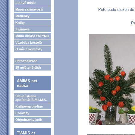
Lidové misie
Poté bude uložen do 
Mapa zajímavostí
Marianky
Pa
Knihy
Zajímavé...
Mimo oblast FATYMu
Výzdoba kostelů
O nás a kontakty
Personalizace
15 nejčtenějších
AMIMS.net
nabízí:
Hlavní strana
apoštolát A.M.I.M.S.
Knihovna on-line
Comicsy
Objednávky knih
TV-MIS.cz