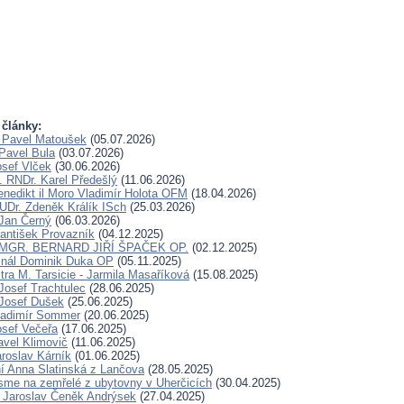
 články:
 Pavel Matoušek
(05.07.2026)
Pavel Bula
(03.07.2026)
osef Vlček
(30.06.2026)
. RNDr. Karel Předešlý
(11.06.2026)
Benedikt il Moro Vladimír Holota OFM
(18.04.2026)
UDr. Zdeněk Králík ISch
(25.03.2026)
Jan Černý
(06.03.2026)
rantišek Provazník
(04.12.2025)
. MGR. BERNARD JIŘÍ ŠPAČEK OP.
(02.12.2025)
inál Dominik Duka OP
(05.11.2025)
tra M. Tarsicie - Jarmila Masaříková
(15.08.2025)
Josef Trachtulec
(28.06.2025)
Josef Dušek
(25.06.2025)
ladimír Sommer
(20.06.2025)
osef Večeřa
(17.06.2025)
avel Klimovič
(11.06.2025)
aroslav Kárník
(01.06.2025)
í Anna Slatinská z Lančova
(28.05.2025)
sme na zemřelé z ubytovny v Uherčicích
(30.04.2025)
r Jaroslav Čeněk Andrýsek
(27.04.2025)