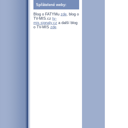
Spřátelené weby:
Blog o FATYMu
zde
, blog o
TV-MIS.cz
tv-
mis.signaly.cz
a další blog
o TV-MIS
zde
.