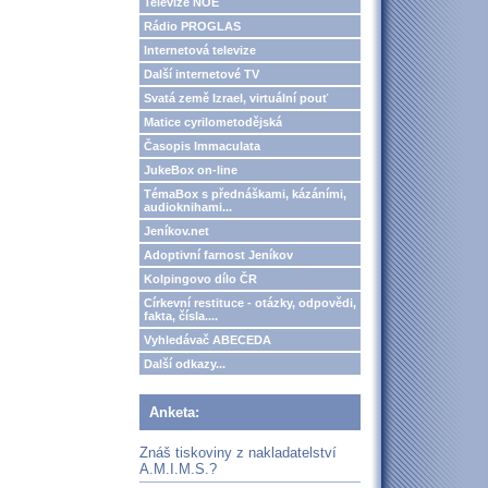
Televize NOE
Rádio PROGLAS
Internetová televize
Další internetové TV
Svatá země Izrael, virtuální pouť
Matice cyrilometodějská
Časopis Immaculata
JukeBox on-line
TémaBox s přednáškami, kázáními,
audioknihami...
Jeníkov.net
Adoptivní farnost Jeníkov
Kolpingovo dílo ČR
Církevní restituce - otázky, odpovědi,
fakta, čísla....
Vyhledávač ABECEDA
Další odkazy...
Anketa:
Znáš tiskoviny z nakladatelství
A.M.I.M.S.?