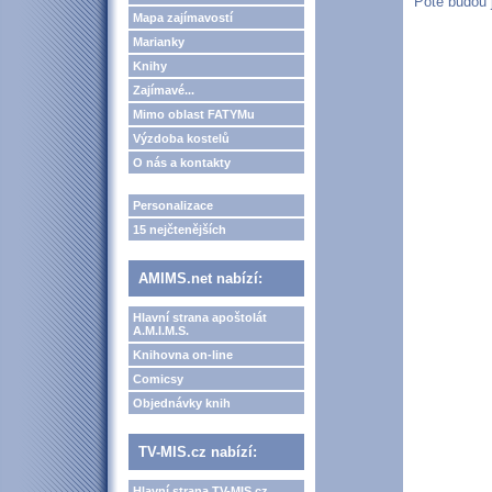
Poté budou 
Mapa zajímavostí
Marianky
Knihy
Zajímavé...
Mimo oblast FATYMu
Výzdoba kostelů
O nás a kontakty
Personalizace
15 nejčtenějších
AMIMS.net nabízí:
Hlavní strana apoštolát
A.M.I.M.S.
Knihovna on-line
Comicsy
Objednávky knih
TV-MIS.cz nabízí:
Hlavní strana TV-MIS.cz