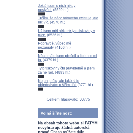
Ještě jsem o nich nikdy
neslyšel.
(5520 hl.)
Tuším, že něco takového existuje, ale
nic víc.
(4570 hl.)
Už jsem měl některé tyto tiskoviny v
ruce.
(6536 hl.)
Popravdě, vůbec mě
nezaujaly.
(4106 hl.)
Něco málo jsem přečetl a líbilo se mi
to.
(4379 hl.)
Tyto tiskoviny čtu pravidelně a jsem
za ně rád.
(4893 hl.)
Nejen je čtu, ale také si je
objednávám a šířím dál.
(3771 hl.)
Celkem hlasovalo: 33775
Volná šiřitelnost:
Na obsah tohoto webu si FATYM
nevyhrazuje žádná autorská
práva!
Obsah můžete dále