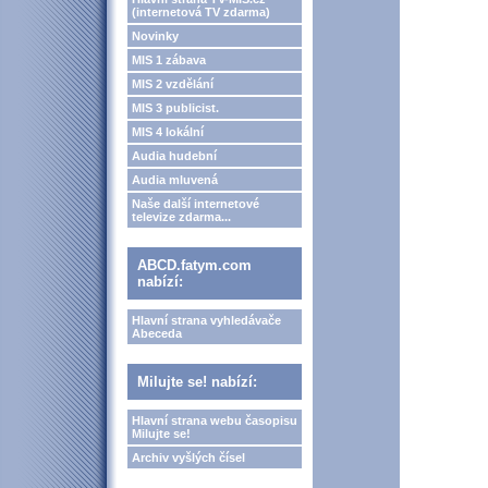
(internetová TV zdarma)
Novinky
MIS 1 zábava
MIS 2 vzdělání
MIS 3 publicist.
MIS 4 lokální
Audia hudební
Audia mluvená
Naše další internetové
televize zdarma...
ABCD.fatym.com
nabízí:
Hlavní strana vyhledávače
Abeceda
Milujte se! nabízí:
Hlavní strana webu časopisu
Milujte se!
Archiv vyšlých čísel