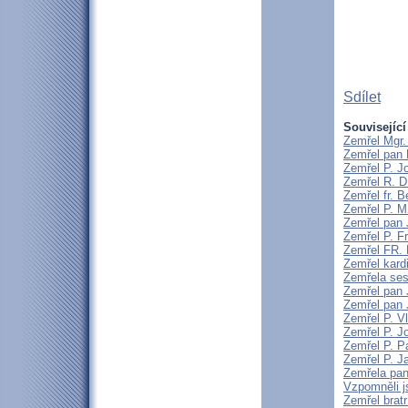
Sdílet
Související
Zemřel Mgr.
Zemřel pan 
Zemřel P. J
Zemřel R. D
Zemřel fr. 
Zemřel P. M
Zemřel pan 
Zemřel P. F
Zemřel FR
Zemřel kard
Zemřela ses
Zemřel pan 
Zemřel pan 
Zemřel P. V
Zemřel P. J
Zemřel P. P
Zemřel P. J
Zemřela pan
Vzpomněli j
Zemřel brat