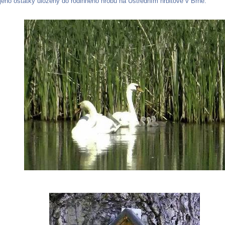
jeho ostatky uloženy do rodinného hrobu na Ústředním hřbitově v Brně.