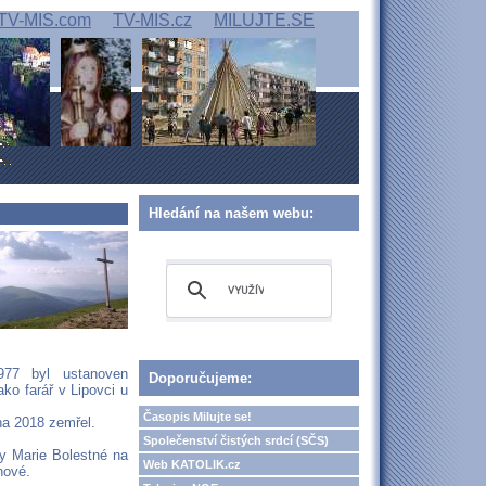
TV-MIS.com
TV-MIS.cz
MILUJTE.SE
Hledání na našem webu:
977 byl ustanoven
Doporučujeme:
ko farář v Lipovci u
Časopis Milujte se!
na 2018 zemřel.
Společenství čistých srdcí (SČS)
ny Marie Bolestné na
Web KATOLIK.cz
nové.