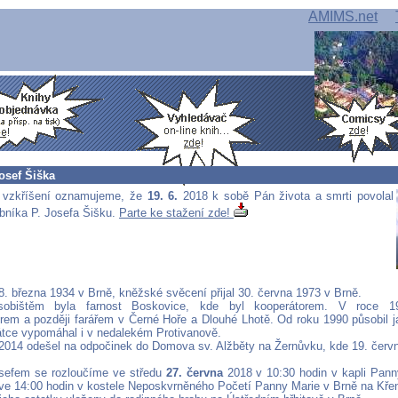
AMIMS.net
osef Šiška
 vzkříšení oznamujeme, že
19. 6.
2018 k sobě Pán života a smrti povolal
bníka P. Josefa Šišku.
Parte ke stažení zde!
8. března 1934 v Brně, kněžské svěcení přijal 30. června 1973 v Brně.
sobištěm byla farnost Boskovice, kde byl kooperátorem. V roce 1
orem a později farářem v Černé Hoře a Dlouhé Lhotě. Od roku 1990 působil ja
átce vypomáhal i v nedalekém Protivanově.
 2014 odešel na odpočinek do Domova sv. Alžběty na Žernůvku, kde 19. červ
sefem se rozloučíme ve středu
27. června
2018 v 10:30 hodin v kapli Pan
ve 14:00 hodin v kostele Neposkvrněného Početí Panny Marie v Brně na Kře