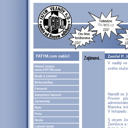
FATYM.com nabízí:
Zemřel P. J
V naději ve
Hlavní strana
svého služe
www.FATYM.com
Bude a zveme!
Bohoslužby
Farnosti
Narodil se 1
Adoptivní farnost
Prvním pů
Zpravodaj
administrát
Blanska, kr
Bylo
V listopadu
Foto
S otcem Jo
Hesla
Žernůvce a 
Lidové misie