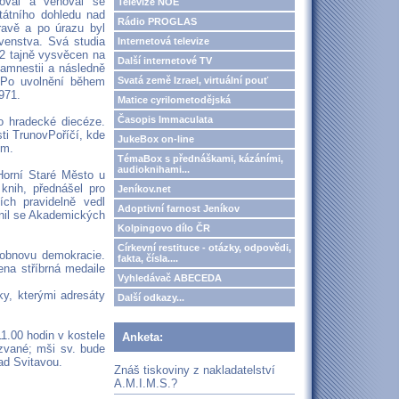
doval a věnoval se
Televize NOE
átního dohledu nad
Rádio PROGLAS
ravě a po úrazu byl
ovenstva. Svá studia
Internetová televize
62 tajně vysvěcen na
Další internetové TV
amnestii a následně
Svatá země Izrael, virtuální pouť
 Po uvolnění během
971.
Matice cyrilometodějská
Časopis Immaculata
o hradecké diecéze.
sti TrunovPoříčí, kde
JukeBox on-line
um.
TémaBox s přednáškami, kázáními,
audioknihami...
Horní Staré Město u
nih, přednášel pro
Jeníkov.net
ch pravidelně vedl
Adoptivní farnost Jeníkov
nil se Akademických
Kolpingovo dílo ČR
Církevní restituce - otázky, odpovědi,
 obnovu demokracie.
fakta, čísla....
na stříbrná medaile
Vyhledávač ABECEDA
ky, kterými adresáty
Další odkazy...
1.00 hodin v kostele
Anketa:
zvané; mši sv. bude
ad Svitavou.
Znáš tiskoviny z nakladatelství
A.M.I.M.S.?