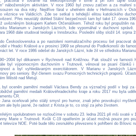
ví, pracoval v továrně na elektropřístroje v Brně a při tom tajně stu
m“ náboženským aktivitám. V roce 1960 byl znovu zatčen a za maření st
souzen na dva roky. Nejdříve fáral v uhelném dole v Heřmanicích v Ost
o věznice ve Valdicích. Zde se setkal s tehdejší elitou katolického duch
 vězení. Přes neustálý dohled Státní bezpečnosti tam byl také 17. února 19
ěž uvězněným biskupem Karlem Otčenáškem. Téhož roku byl propuštěn na 
edisku Marianum v Janských Lázních, kde vypomáhal v duchovní správě.
ra 1968 dále studoval teologii v Innsbrucku. Poslední sliby složil 14. srpna 1
do Československa a po nastolení normalizačního procesu šel pracovat d
obil v Hradci Králové a v prosinci 1969 se přesunul do Podkrkonoší do farno
náct let. V roce 1986 odešel do Janských Lázní, kde žil ve středisku Marian
990−2004 byl děkanem v Rychnově nad Kněžnou. Pak sloužil ve farnosti 
Dále byl výpomocným duchovním v Trutnově, věnoval se psaní článků i k
řejnost a byl vyhledávaným exercitátorem. V Marianu v Janských Lázní
novy pro seniory. Byl členem svazu Pomocných technických praporů. Účast
ém Městě nad Metují.
 byl oceněn pamětní medailí Václava Bendy za význačný podíl v boji za
bdržel pamětní medaili Královéhradeckého kraje a roku 2017 mu byla uděle
lamentu ČR.
e Jana oceňovali jeho stálý smysl pro humor, znali jeho provokující myšlen
itom ale bylo jasné, že radost z Krista je to, co stojí za jeho životem.
řelým spolubratrem se rozloučíme v sobotu 23. ledna 2021 při mši svaté v 1
nny Marie v Trutnově. Kvůli C-19 opatřením je účast možná pouze pro po
et televize NOE. Poté bude tělo zesnulého převezeno k pohřbení do Bílovic n