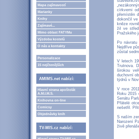
stavebnict
„nezákonný
Mapa zajímavostí
církvemi od
Marianky
přemístěn d
Knihy
dokončil ve
kněze rovn
Zajímavé...
žil ve stř
Mimo oblast FATYMu
Pražského ja
Výzdoba kostelů
Po návratu 
O nás a kontakty
Nejdříve půs
zůstal sedm
Personalizace
V letech 1
15 nejčtenějších
Trutnova. 
širokou ve
duchovní ob
AMIMS.net nabízí:
týdnů v Nov
V roce 2011
Hlavní strana apoštolát
Roku 2015 o
A.M.I.M.S.
Senátu Par
Knihovna on-line
Přátelé otc
Comicsy
nešetřil. Př
Objednávky knih
S naším zem
Narození Pa
živě přenáš
TV-MIS.cz nabízí:
Hlavní strana TV-MIS.cz