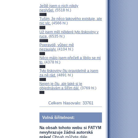
Ještě jsem o nich nikdy
neslyšel.
(5518 hl.)
Tuším, že něco takového existuje, ale
nic víc.
(4566 hl.)
Už jsem měl některé tyto tiskoviny v
ruce.
(6535 hl.)
Popravdě, vůbec mě
nezaujaly.
(4104 hl.)
Něco málo jsem přečetl a líbilo se mi
to.
(4378 hl.)
Tyto tiskoviny čtu pravidelně a jsem
za ně rád.
(4891 hl.)
Nejen je čtu, ale také si je
objednávám a šířím dál.
(3769 hl.)
Celkem hlasovalo: 33761
Volná šiřitelnost:
Na obsah tohoto webu si FATYM
nevyhrazuje žádná autorská
práva!
Obsah můžete dále