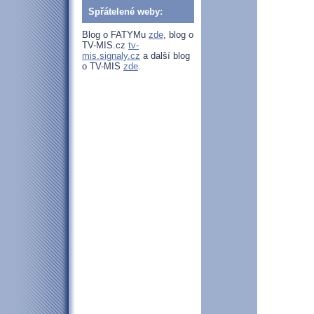
Spřátelené weby:
Blog o FATYMu
zde
, blog o
TV-MIS.cz
tv-
mis.signaly.cz
a další blog
o TV-MIS
zde
.