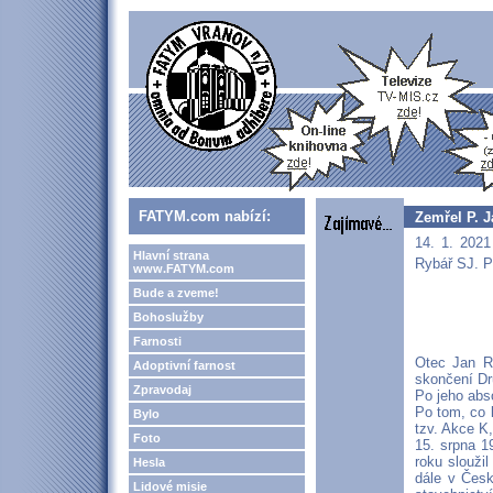
FATYM.com nabízí:
Zemřel P. 
14. 1. 2021
Hlavní strana
Rybář SJ. P
www.FATYM.com
Bude a zveme!
Bohoslužby
Farnosti
Otec Jan Ry
Adoptivní farnost
skončení Dr
Zpravodaj
Po jeho abso
Po tom, co k
Bylo
tzv. Akce K,
Foto
15. srpna 1
roku slouži
Hesla
dále v Česk
Lidové misie