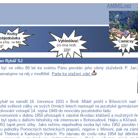
AMIMS.net
Jan Rybář SJ
 byl ve věku 89 let ke svému Pánu povolán jeho věrný služebník P. Jan
amatujme na něj v modlitbě.
Parte ke stažení zde!
bář se narodil 16. července 1931 v Brně. Mládí prožil v Bílovicích nad 
uhé světové války ve svých čtrnácti letech nastoupil na jezuitské gymnázium
lvování vstoupil 14. srpna 1949 do noviciátu jezuitského řádu.
omunisté v dubnu 1950 přistoupili k násilné likvidaci klášterů a mužských ř
 byl spolu s dalšími řeholníky rok internován v Bohosudově, Hájku a Klíčavě.
951 tajně první sliby. Jako režimu nepohodlná osoba byl roku 1952 povolán 
l u jednotky Pomocných technických praporů, nejprve v Mimoni, pak na zám
é Třebové a Karlových Varech. Po návratu do civilu roku 1954 byl dělníke