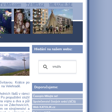
TV-MIS.com
TV-MIS.cz
MILUJTE.SE
Hledání na našem webu:
Svitavou. Krátce po
 na Velehradě.
Doporučujeme:
eholních řádů v rámci
Časopis Milujte se!
 Po propuštění složil
na vojnu a dva a půl
Společenství čistých srdcí (SČS)
ku ve Zdechovicích,
Web KATOLIK.cz
m ve strojírenství a