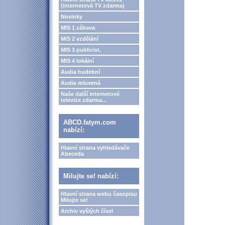
(internetová TV zdarma)
Novinky
MIS 1 zábava
MIS 2 vzdělání
MIS 3 publicist.
MIS 4 lokální
Audia hudební
Audia mluvená
Naše další internetové
televize zdarma...
ABCD.fatym.com
nabízí:
Hlavní strana vyhledávače
Abeceda
Milujte se! nabízí:
Hlavní strana webu časopisu
Milujte se!
Archiv vyšlých čísel