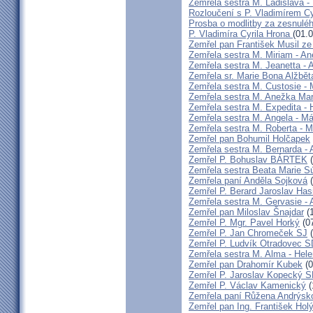
Zemřela sestra M. Ladislava 
Rozloučení s P. Vladimírem 
Prosba o modlitby za zesnulé
P. Vladimíra Cyrila Hrona
(01.
Zemřel pan František Musil ze 
Zemřela sestra M. Miriam - 
Zemřela sestra M. Jeanetta -
Zemřela sr. Marie Bona Alžbě
Zemřela sestra M. Custosie - 
Zemřela sestra M. Anežka Ma
Zemřela sestra M. Expedita -
Zemřela sestra M. Angela - Má
Zemřela sestra M. Roberta - M
Zemřel pan Bohumil Holčapek
Zemřela sestra M. Bernarda - 
Zemřel P. Bohuslav BÁRTEK
(
Zemřela sestra Beata Marie 
Zemřela paní Anděla Sojková
(
Zemřel P. Berard Jaroslav Has
Zemřela sestra M. Gervasie -
Zemřel pan Miloslav Šnajdar
(1
Zemřel P. Mgr. Pavel Horký
(07
Zemřel P. Jan Chromeček SJ
(
Zemřel P. Ludvík Otradovec 
Zemřela sestra M. Alma - Hel
Zemřel pan Drahomír Kubek
(0
Zemřel P. Jaroslav Kopecký 
Zemřel P. Václav Kamenický
(
Zemřela paní Růžena Andrýsk
Zemřel pan Ing. František Hol