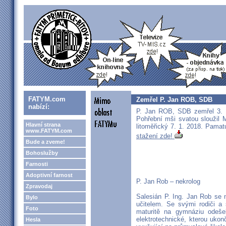
FATYM.com
Zemřel P. Jan ROB, SDB
nabízí:
P. Jan ROB, SDB zemřel 3. 1
Pohřební mši svatou sloužil 
Hlavní strana
litoměřický 7. 1. 2018. Pama
www.FATYM.com
stažení zde!
Bude a zveme!
Bohoslužby
Farnosti
Adoptivní farnost
P. Jan Rob – nekrolog
Zpravodaj
Salesián P. Ing. Jan Rob se n
Bylo
učitelem. Se svými rodiči a 
Foto
maturitě na gymnáziu odeše
elektrotechnické, kterou ukon
Hesla