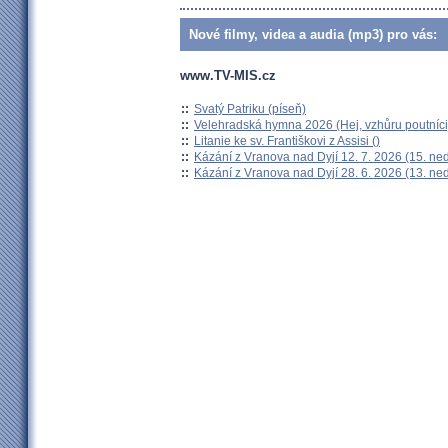
Nové filmy, videa a audia (mp3) pro vás:
www.TV-MIS.cz
::
Svatý Patriku (píseň)
::
Velehradská hymna 2026 (Hej, vzhůru poutníci
::
Litanie ke sv. Františkovi z Assisi ()
::
Kázání z Vranova nad Dyjí 12. 7. 2026 (15. ne
::
Kázání z Vranova nad Dyjí 28. 6. 2026 (13. ne