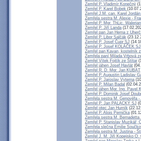
Zemřel P. Vladimír Konečný
(1
Zemřel P. Karel Bobek
(10.07.
Zemřel J.M. can. Karel Jordán
Zemřela sestra M. Alexie - Fra
Zemřel P. Mgr. ThLic. Walerian
Zemřel P. Jiří Landa
(17.02.20
Zemřel pan Jan Herna z Uherč
Zemřel P. Libor Salčák
(23.12.
Zemřel P. Josef Čupr SJ
(14.1
Zemřel P. Josef KOLÁČEK SJ
Zemřel pan Kavan, kostelník 
Zemřela paní Milada Vrbová 
Zemřel Vítek Fojtík ze Štítar
(
Zemřel jáhen Josef Havlát
(04.
Zemřel R. D. Mgr. Jan KUBÁT
Zemřel P. Augustin Ladislav 
Zemřel P. Jaroslav Vyterna
(10
Zemřel P. Milan Badal
(02.04.2
Zemřel jáhen Mgr. Ing. Pavel K
Zemřel P. Dominik Josef Dou
Zemřela sestra M. Genovéfa -
Zemřel P. Jan PALACKÝ SJ
(0
Zemřel otec Jan Hurník
(22.12
Zemřel P. Alois Pernička
(01.1
Zemřela sestra M. Bernadetta
Zemřel P. Stanislav Muzikář,
Zemřela slečna Emilie Součk
Zemřela sestra M. Justina - 
Zemřel J. M. Jiří Kopejsko O. 
Zemřel pan Miroslav Trnka z 