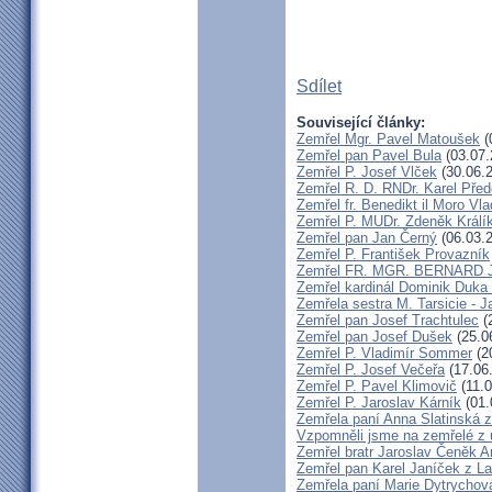
Sdílet
Související články:
Zemřel Mgr. Pavel Matoušek
(
Zemřel pan Pavel Bula
(03.07.
Zemřel P. Josef Vlček
(30.06.
Zemřel R. D. RNDr. Karel Před
Zemřel fr. Benedikt il Moro V
Zemřel P. MUDr. Zdeněk Králí
Zemřel pan Jan Černý
(06.03.
Zemřel P. František Provazník
Zemřel FR. MGR. BERNARD 
Zemřel kardinál Dominik Duka
Zemřela sestra M. Tarsicie - 
Zemřel pan Josef Trachtulec
(
Zemřel pan Josef Dušek
(25.0
Zemřel P. Vladimír Sommer
(2
Zemřel P. Josef Večeřa
(17.06
Zemřel P. Pavel Klimovič
(11.0
Zemřel P. Jaroslav Kárník
(01.
Zemřela paní Anna Slatinská 
Vzpomněli jsme na zemřelé z 
Zemřel bratr Jaroslav Čeněk 
Zemřel pan Karel Janíček z L
Zemřela paní Marie Dytrychov