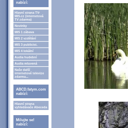
nabízí:
Hlavní strana TV-
MIS.cz (internetová
TV zdarma)
Novinky
MIS 1 zábava
MIS 2 vzdělání
MIS 3 publicist.
MIS 4 lokální
Audia hudební
Audia mluvená
Naše další
internetové televize
zdarma...
ABCD.fatym.com
nabízí:
Hlavní strana
vyhledávače Abeceda
Milujte se!
nabízí: