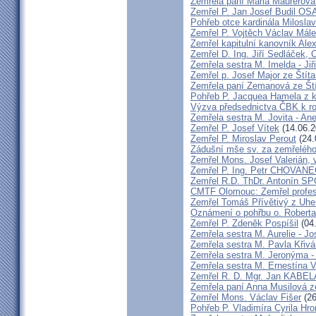
Zemřela paní Mária Maurerová
Zemřel P. Jan Josef Budil OS
Pohřeb otce kardinála Milosla
Zemřel P. Vojtěch Václav Mál
Zemřel kapitulní kanovník Ale
Zemřel D. Ing. Jiří Sedláček,
Zemřela sestra M. Imelda - Ji
Zemřel p. Josef Major ze Štíta
Zemřela paní Zemanová ze Ští
Pohřeb P. Jacquea Hamela z k
Výzva předsednictva ČBK k r
Zemřela sestra M. Jovita - An
Zemřel P. Josef Vítek
(14.06.2
Zemřel P. Miroslav Perout
(24.
Zádušní mše sv. za zemřelého
Zemřel Mons. Josef Valerián,
Zemřel P. Ing. Petr CHOVAN
Zemřel R.D. ThDr. Antonín 
CMTF Olomouc: Zemřel profeso
Zemřel Tomáš Přívětivý z Uhe
Oznámení o pohřbu o. Rober
Zemřel P. Zdeněk Pospíšil
(04
Zemřela sestra M. Aurelie - J
Zemřela sestra M. Pavla Křiv
Zemřela sestra M. Jeronýma -
Zemřela sestra M. Ernestína V
Zemřel R. D. Mgr. Jan KABE
Zemřela paní Anna Musilová 
Zemřel Mons. Václav Fišer
(26
Pohřeb P. Vladimíra Cyrila Hr