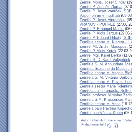
Zemřel Mons. Josef Šindar
(19
Zemřel P. Zdeněk Zlámal
(07.0
Zemřel P. Josef Vaníček, SDB
Vzpomeňme v modlitbě
(09.08
Zemřel P. Josef Hinterhölzl
(05
VRANOV - POHŘEB
(27.06.2
Zemřel P. Emanuel Marek
(06.
Zemřel P. Alois Jargus
(29.05.
Zemřel P. Eduard Hrbatý, SDB
Zemřela sestra M. Klareta - L
Zemřel MUDr. Jiří Masopust
(2
Zemřel P. Alois Kotek
(22.03.2
Zemřel Mgr. Karel Berka
(11.0
Zemřel R. D. Karel Volejníček
Zemřela S. M. Annuntiáta Jo
Zemřela Suzanne de Maessch
Zemřela sestra M. Angela Bla
Zemřela S. M. Viktima Barbo
Zemřela sestra M. Pavla - Lu
Zemřela sestra Marie Tolentin
Zemřela Julie Tomáška Solfr
Zemřel profesor Miroslav Zedn
Zemřela S.M. Krescencie Már
Zemřela sestra M. Anna
(18.12
Zemřela paní Pavlína Kopečk
Zemřel pan Václav Kubín
(06.
| Autor:
Bohumila Hubáčková
| Vydán
|
Přidat komentář
|