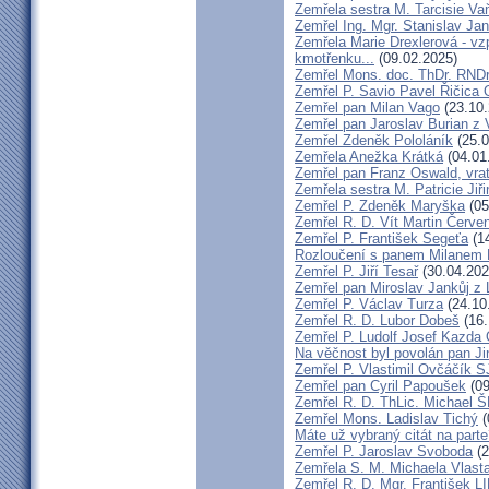
Zemřela sestra M. Tarcisie V
Zemřel Ing. Mgr. Stanislav Ja
Zemřela Marie Drexlerová - v
kmotřenku...
(09.02.2025)
Zemřel Mons. doc. ThDr. RNDr
Zemřel P. Savio Pavel Řičica
Zemřel pan Milan Vago
(23.10.
Zemřel pan Jaroslav Burian z 
Zemřel Zdeněk Pololáník
(25.0
Zemřela Anežka Krátká
(04.01
Zemřel pan Franz Oswald, vra
Zemřela sestra M. Patricie Jiř
Zemřel P. Zdeněk Maryška
(05
Zemřel R. D. Vít Martin Červe
Zemřel P. František Segeťa
(14
Rozloučení s panem Milanem H
Zemřel P. Jiří Tesař
(30.04.202
Zemřel pan Miroslav Jankůj z
Zemřel P. Václav Turza
(24.10
Zemřel R. D. Lubor Dobeš
(16.
Zemřel P. Ludolf Josef Kazd
Na věčnost byl povolán pan J
Zemřel P. Vlastimil Ovčáčík S
Zemřel pan Cyril Papoušek
(09
Zemřel R. D. ThLic. Michael
Zemřel Mons. Ladislav Tichý
(
Máte už vybraný citát na part
Zemřel P. Jaroslav Svoboda
(2
Zemřela S. M. Michaela Vlas
Zemřel R. D. Mgr. František