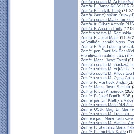
Zemřela sestra M. Antonie Na
Zemřel P. Benno RÖSSLER
(2
Zemřel P. Ludvík Tichý
(21.07
Zemřel čestný občan Krupky P.
Zemřela sestra Marie Terezie 
Zemřel fr. Gilbert Antonín P
Zemřel P. Antonín Láník
(12.06
Zemřela sestra M. Romualda -
Zemřel P. Josef Malík
(14.05.2
Ve Vatikánu zemřel Mons. Fra
Zemřel P. Mgr. Lubomír Gorčík
Zemřel pan František Řezníče
Promluva na pohřbu zbožné ž
Zemřel Mons. Josef Tajchl
(01
Zemřela sestra M. Zdislava H
Zemřela sestra M. Vojtěcha - 
Zemřela sestra M. Přibyslava 
Zemřela sestra M. Cyrila Galli
Zemřel P. František Jindra
(11.
Zemřel Mons. Josef Stejskal
(
Zemřel P. Jan Kmoníček
(25.0
Zemřel P. Josef Daněk, SDB
(
Zemřel pan Jiří Krátký z Valče
Zemřela sestra Marie Alžběta 
Zemřel OStR. Mag. Dr. Manfre
Zemřela sestra M. Fremiota - 
Zemřela paní Marie Kárníková
Zemřela sestra M. Vlasta - An
Zemřel P. Stanislav Maria Pa
Zemřel P. František Kozár
(11.