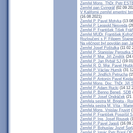
Zemřel Mons. ThDr. Petr ES
Zemřel pan Cvingráf
(02.09.20
V Kalifornii zemřel emeritní 
(16.08.2021)
Zemřel P. Pavel Motyka
(13.08
Zemřel P. Leopold Nesveda
(28
Zemřel P. František Tišek Frá
Zemřel MUDr. František Kofro
Rozloučení s P. Filipem Štajn
Na věčnost byl povolán pan J
Zemřel Josef Poštulka
(11.02.
Zemřel P. Stanislav Peroutka
Zemřel P. Mgr. Jiří Změlík
(24.
Zemřel P. Jan Rybář SJ
(19.01
Zemřel R. D. Mgr. Pavel Hruš
Zemřel P. Václav Hurník
(31.1
Zemřel P. Jindřich Petrucha
(1
Zemřel P. Antonín Pavel Kej
Zemřel Mons. Doc. ThDr. Jiří 
Zemřel P. Adam Rucki
(14.12.
Zemřel P. Benno Beneš, SDB
Zemřel P. Josef Ondráček
(21.
Zemřela sestra M. Brigita - Ro
Zemřela sestra M. Víta - Mar
Zemřel Mons. Vnislav Fruvirt
(
Zemřel P. František Pospíšil 
Zemřel P. Ing. Josef Rousek
(1
Zemřel P. Pavel Jagoš
(16.09.
Zemřel P. Bohuslav Jozef Špr
Zemřel P. Ignác Petr Bürgl OP