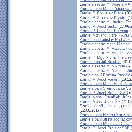
Zemřela sestra M. Josefa – A
Zemřela paní Marie Zajácová 
Zemřel P. Bohuslav Bláha
(28.
Zemřel P. Stanislav Kryštof
(10
Zemřela sestra M. Judita - Eté
Zemřel P. Josef Šiška
(23.06.
Zemřel P. František Puchnar
(2
Zemřel Mgr. Ing. Karel PAVLÍ
Zemřel pan Ladislav Prchal z
Zemřela sestra Marie Martina
Zemřela sestra M. Alžběta He
Zemřela sestra M. Asterie - An
Zemřel P. Mgr. Michal Františ
Zemřel otec Jiří Balabán
(31.0
Zemřela sestra M. Viktorie - A
Zemřela sestra M. Valerie - Ji
Zemřela paní Božena Prodělal
Zemřel P. Josef Fasora
(19.12
Zemřela paní Marie Horniačko
Zemřela paní Šremrová ze Š
Zemřel P. Jozef Berec, SVD
(0
Zemřel Mons. František Hrůza
Zemřel Mons. Josef Šik
(21.09
Zemřel básník, historik, památ
(12.08.2017)
Zemřela paní Helena Stražovs
Zemřela paní Jiřina Tocháčk
Zemřela paní Miroslava Cihlá
Zemřel P. Josef Preisler SDB
(