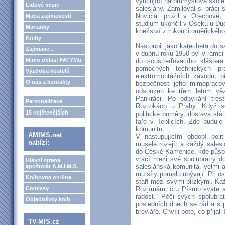
vyučující na průmyslové škole
Lidové misie
salesiány. Zamiloval si práci
Noviciát prožil v Ořechově,
Mapa zajímavostí
studium ukončil v Oseku u Duc
Marianky
kněžství z rukou litoměřickéh
Knihy
Nastoupil jako katecheta do s
Zajímavé...
v dubnu roku 1950 byl v rámci
Mimo oblast FATYMu
do soustřeďovacího klášter
pomocných technických p
Výzdoba kostelů
elektromontážních závodů, př
O nás a kontakty
bezpečnost jeho mimopracovn
odsouzen ke třem letům věz
Pankráci. Po odpykání tres
Personalizace
Roztokách u Prahy. Když se
15 nejčtenějších
politické poměry, dostává stá
faře v Teplicích. Zde buduje
komunitu.
AMIMS.net
V nastupujícím období poli
nabízí:
musela rozejít a každý salesi
do České Kamenice, kde působ
vrací mezi své spolubratry d
Hlavní strana
salesiánská komunita. Velmi a
apoštolát A.M.I.M.S.
mu síly pomalu ubývají. Při os
Knihovna on-line
stáří mezi svými blízkými. Kaž
Comicsy
Rozjímám, čtu Písmo svaté a 
radost.“ Péči svých spolubrat
Objednávky knih
posledních dnech se rád a s 
breviáře. Chvíli poté, co přija
TV-MIS.cz