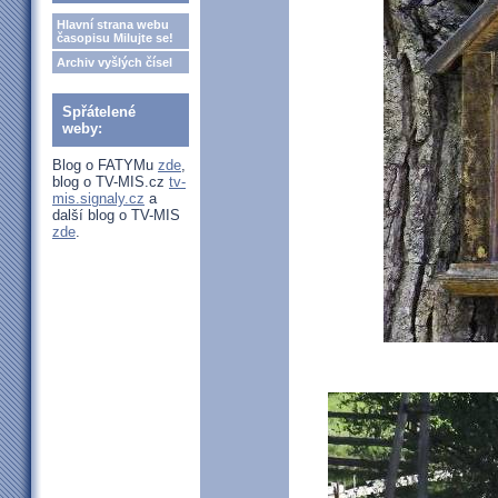
Hlavní strana webu
časopisu Milujte se!
Archiv vyšlých čísel
Spřátelené
weby:
Blog o FATYMu
zde
,
blog o TV-MIS.cz
tv-
mis.signaly.cz
a
další blog o TV-MIS
zde
.