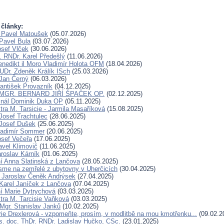
 články:
 Pavel Matoušek
(05.07.2026)
Pavel Bula
(03.07.2026)
osef Vlček
(30.06.2026)
. RNDr. Karel Předešlý
(11.06.2026)
Benedikt il Moro Vladimír Holota OFM
(18.04.2026)
UDr. Zdeněk Králík ISch
(25.03.2026)
Jan Černý
(06.03.2026)
rantišek Provazník
(04.12.2025)
. MGR. BERNARD JIŘÍ ŠPAČEK OP.
(02.12.2025)
inál Dominik Duka OP
(05.11.2025)
tra M. Tarsicie - Jarmila Masaříková
(15.08.2025)
Josef Trachtulec
(28.06.2025)
Josef Dušek
(25.06.2025)
ladimír Sommer
(20.06.2025)
osef Večeřa
(17.06.2025)
avel Klimovič
(11.06.2025)
aroslav Kárník
(01.06.2025)
í Anna Slatinská z Lančova
(28.05.2025)
sme na zemřelé z ubytovny v Uherčicích
(30.04.2025)
r Jaroslav Čeněk Andrýsek
(27.04.2025)
Karel Janíček z Lančova
(07.04.2025)
í Marie Dytrychová
(03.03.2025)
tra M. Tarcisie Vaňková
(03.03.2025)
 Mgr. Stanislav Janků
(10.02.2025)
ie Drexlerová - vzpomeňte, prosím, v modlitbě na mou kmotřenku...
(09.02.2
. doc. ThDr. RNDr. Ladislav Hučko, CSc.
(23.01.2025)