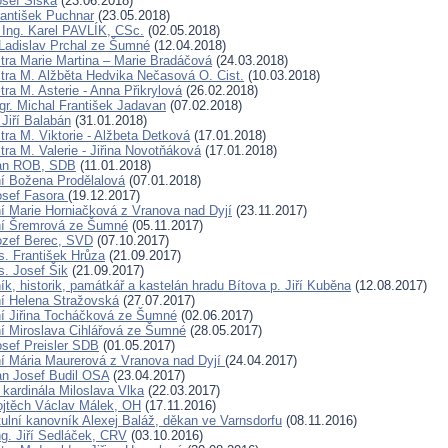
osef Šiška
(23.06.2018)
rantišek Puchnar
(23.05.2018)
 Ing. Karel PAVLÍK, CSc.
(02.05.2018)
Ladislav Prchal ze Šumné
(12.04.2018)
tra Marie Martina – Marie Bradáčová
(24.03.2018)
tra M. Alžběta Hedvika Nečasová O. Cist.
(10.03.2018)
ra M. Asterie - Anna Přikrylová
(26.02.2018)
gr. Michal František Jadavan
(07.02.2018)
Jiří Balabán
(31.01.2018)
tra M. Viktorie - Alžbeta Detková
(17.01.2018)
ra M. Valerie - Jiřina Novotňáková
(17.01.2018)
Jan ROB, SDB
(11.01.2018)
í Božena Prodělalová
(07.01.2018)
osef Fasora
(19.12.2017)
í Marie Horniačková z Vranova nad Dyjí
(23.11.2017)
ní Šremrová ze Šumné
(05.11.2017)
ozef Berec, SVD
(07.10.2017)
. František Hrůza
(21.09.2017)
. Josef Šik
(21.09.2017)
k, historik, památkář a kastelán hradu Bítova p. Jiří Kuběna
(12.08.2017)
í Helena Stražovská
(27.07.2017)
í Jiřina Tocháčková ze Šumné
(02.06.2017)
í Miroslava Cihlářová ze Šumné
(28.05.2017)
osef Preisler SDB
(01.05.2017)
í Mária Maurerová z Vranova nad Dyjí
(24.04.2017)
an Josef Budil OSA
(23.04.2017)
 kardinála Miloslava Vlka
(22.03.2017)
ojtěch Václav Málek, OH
(17.11.2016)
tulní kanovník Alexej Baláž, děkan ve Varnsdorfu
(08.11.2016)
ng. Jiří Sedláček, CRV
(03.10.2016)