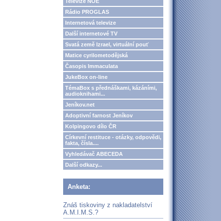
Televize NOE
Rádio PROGLAS
Internetová televize
Další internetové TV
Svatá země Izrael, virtuální pouť
Matice cyrilometodějská
Časopis Immaculata
JukeBox on-line
TémaBox s přednáškami, kázáními,
audioknihami...
Jeníkov.net
Adoptivní farnost Jeníkov
Kolpingovo dílo ČR
Církevní restituce - otázky, odpovědi,
fakta, čísla....
Vyhledávač ABECEDA
Další odkazy...
Anketa:
Znáš tiskoviny z nakladatelství
A.M.I.M.S.?