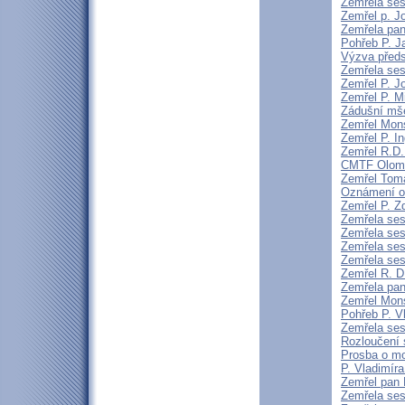
Zemřela ses
Zemřel p. Jo
Zemřela pan
Pohřeb P. J
Výzva předs
Zemřela ses
Zemřel P. J
Zemřel P. M
Zádušní mše
Zemřel Mons
Zemřel P. 
Zemřel R.D
CMTF Olomou
Zemřel Tomá
Oznámení o
Zemřel P. Z
Zemřela ses
Zemřela ses
Zemřela ses
Zemřela ses
Zemřel R. 
Zemřela pa
Zemřel Mons
Pohřeb P. V
Zemřela ses
Rozloučení 
Prosba o mo
P. Vladimír
Zemřel pan F
Zemřela ses