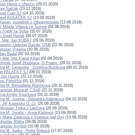
Jan Herna z Uherčic
(29.01.2020)
ibor Salčák
(23.12.2019)
osef Čupr SJ
(14.10.2019)
Josef KOLÁČEK SJ
(13.09.2019)
Kavan, kostelník z Olbramkostela
(13.08.2019)
ní Milada Vrbová ze Šumné
(04.08.2019)
 Fojtík ze Štítar
(15.07.2019)
n Josef Havlát
(04.07.2019)
D. Mgr. Jan KUBÁT
(26.06.2019)
ugustin Ladislav Gazda, OSB
(22.06.2019)
aroslav Vyterna
(10.06.2019)
ilan Badal
(02.04.2019)
 Mgr. Ing. Pavel Kilian
(02.04.2019)
ominik Josef Doubrava, O.Praem.
(28.01.2019)
tra M. Genovéfa - Jozefína Božíková
(08.01.2019)
Jan PALACKÝ SJ
(08.01.2019)
 Jan Hurník
(22.12.2018)
ois Pernička
(01.12.2018)
tra M. Bernadetta Růžičková
(29.11.2018)
tanislav Muzikář, CSsR
(22.11.2018)
čna Emilie Součková
(01.11.2018)
tra M. Justina - Štěpánka Adámková
(04.10.2018)
 Jiří Kopejsko O. Cr.
(25.09.2018)
Miroslav Trnka z Lančova
(20.09.2018)
tra M. Josefa – Anna Katinová
(13.09.2018)
í Marie Zajácová z Vranova nad Dyjí
(13.09.2018)
ohuslav Bláha
(28.08.2018)
anislav Kryštof
(10.08.2018)
ra M. Judita - Etéla Štrbavá
(17.07.2018)