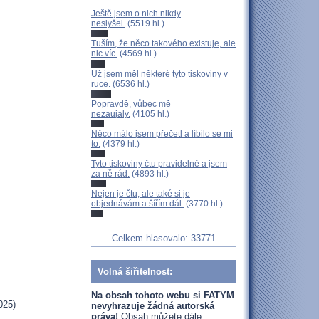
Ještě jsem o nich nikdy
neslyšel.
(5519 hl.)
Tuším, že něco takového existuje, ale
nic víc.
(4569 hl.)
Už jsem měl některé tyto tiskoviny v
ruce.
(6536 hl.)
Popravdě, vůbec mě
nezaujaly.
(4105 hl.)
Něco málo jsem přečetl a líbilo se mi
to.
(4379 hl.)
Tyto tiskoviny čtu pravidelně a jsem
za ně rád.
(4893 hl.)
Nejen je čtu, ale také si je
objednávám a šířím dál.
(3770 hl.)
Celkem hlasovalo: 33771
Volná šiřitelnost:
Na obsah tohoto webu si FATYM
025)
nevyhrazuje žádná autorská
práva!
Obsah můžete dále