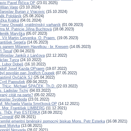
avio Pavel Řičica OP
(23.01.2025)
Milan Vago
(23.10.2024)
Jaroslav Burian z Vracovic
(15.10.2024)
ěk Pololáník
(25.08.2024)
ežka Krátká
(04.01.2024)
Franz Oswald, vratěnínský varhaník
(01.09.2023)
ra M. Patricie Jiřina Buchtová
(18.08.2023)
Zdeněk Maryška
(05.07.2023)
. Vít Martin Červenka, O. Praem.
(19.05.2023)
rantišek Segeťa
(14.05.2023)
s panem Milanem Havelkou - br. Kresem
(14.05.2023)
ří Tesař
(30.04.2023)
Miroslav Jankůj z Lančova
(22.12.2022)
áclav Turza
(24.10.2022)
. Lubor Dobeš
(16.10.2022)
udolf Josef Kazda OPraem
(19.07.2022)
byl povolán pan Jindřich Čoupek
(07.05.2022)
lastimil Ovčáčík SJ
(25.04.2022)
Cyril Papoušek
(09.04.2022)
. ThLic. Michael ŠPAČEK, Th.D.
(22.03.2022)
. Ladislav Tichý
(04.03.2022)
raný citát na parte?
(05.02.2022)
aroslav Svoboda
(23.01.2022)
 M. Michaela Vlasta Smrčková OP
(14.12.2021)
. Mgr. František LIMBERG
(11.12.2021)
s. ThDr. Petr ESTERKA
(18.09.2021)
Cvingráf
(02.09.2021)
i zemřel emeritní brněnský pomocný biskup Mons. Petr Esterka
(16.08.2021)
avel Motyka
(13.08.2021)
eopold Nesveda
(28.07.2021)