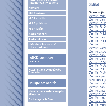
(internetová TV zdarma)
Sdílet
Novinky
Související
MIS 1 zábava
Zemřel Mgr.
MIS 2 vzdělání
Zemřel pan 
Zemřel P. J
MIS 3 publicist.
Zemřel R. D
MIS 4 lokální
Zemřel fr. 
Zemřel P. M
Audia hudební
Zemřel pan 
Audia mluvená
Zemřel P. F
Zemřel FR
Naše další internetové
televize zdarma...
Zemřel kard
Zemřela ses
Zemřel pan 
ABCD.fatym.com
Zemřel pan 
nabízí:
Zemřel P. V
Zemřel P. J
Zemřel P. P
Hlavní strana vyhledávače
Abeceda
Zemřel P. J
Zemřela pan
Vzpomněli j
Milujte se! nabízí:
Zemřel brat
Zemřel pan 
Zemřela pan
Hlavní strana webu časopisu
Zemřela ses
Milujte se!
Zemřel Ing.
Archiv vyšlých čísel
Zemřela Mar
Zemřel Mons