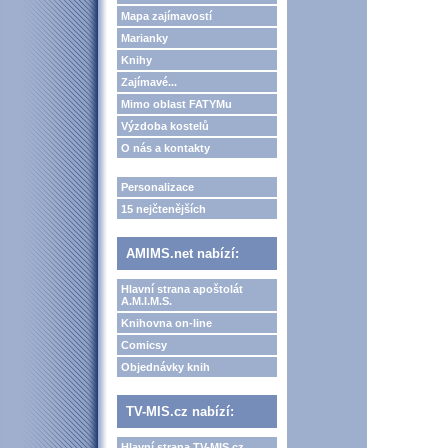
Mapa zajímavostí
Marianky
Knihy
Zajímavé...
Mimo oblast FATYMu
Výzdoba kostelů
O nás a kontakty
Personalizace
15 nejčtenějších
AMIMS.net nabízí:
Hlavní strana apoštolát
A.M.I.M.S.
Knihovna on-line
Comicsy
Objednávky knih
TV-MIS.cz nabízí:
Hlavní strana TV-MIS.cz