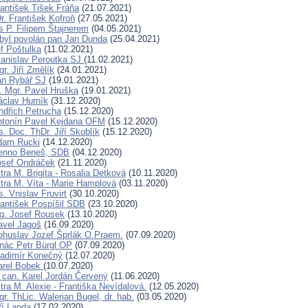
rantišek Tišek Fráňa
(21.07.2021)
. František Kofroň
(27.05.2021)
s P. Filipem Štajnerem
(04.05.2021)
byl povolán pan Jan Dunda
(25.04.2021)
f Poštulka
(11.02.2021)
tanislav Peroutka SJ
(11.02.2021)
r. Jiří Změlík
(24.01.2021)
an Rybář SJ
(19.01.2021)
. Mgr. Pavel Hruška
(19.01.2021)
áclav Hurník
(31.12.2020)
indřich Petrucha
(15.12.2020)
ntonín Pavel Kejdana OFM
(15.12.2020)
. Doc. ThDr. Jiří Skoblík
(15.12.2020)
dam Rucki
(14.12.2020)
Benno Beneš, SDB
(04.12.2020)
osef Ondráček
(21.11.2020)
ra M. Brigita - Rosalia Detková
(10.11.2020)
tra M. Víta - Marie Hamplová
(03.11.2020)
. Vnislav Fruvirt
(30.10.2020)
rantišek Pospíšil SDB
(23.10.2020)
ng. Josef Rousek
(13.10.2020)
avel Jagoš
(16.09.2020)
ohuslav Jozef Šprlák O.Praem.
(07.09.2020)
gnác Petr Bürgl OP
(07.09.2020)
ladimír Konečný
(12.07.2020)
arel Bobek
(10.07.2020)
can. Karel Jordán Červený
(11.06.2020)
ra M. Alexie - Františka Nevídalová.
(12.05.2020)
r. ThLic. Walerian Bugel, dr. hab.
(03.05.2020)
ří Landa
(17.02.2020)