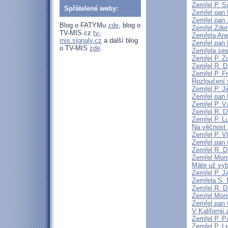
Zemřel P. S
Spřátelené weby:
Zemřel pan 
Zemřel pan 
Blog o FATYMu
zde
, blog o
Zemřel Zden
TV-MIS.cz
tv-
Zemřela An
mis.signaly.cz
a další blog
Zemřel pan 
o TV-MIS
zde
.
Zemřela sest
Zemřel P. 
Zemřel R. D
Zemřel P. F
Rozloučení 
Zemřel P. Ji
Zemřel pan 
Zemřel P. V
Zemřel R. D
Zemřel P. L
Na věčnost 
Zemřel P. V
Zemřel pan 
Zemřel R. D
Zemřel Mons
Máte už vyb
Zemřel P. J
Zemřela S.
Zemřel R. D
Zemřel Mon
Zemřel pan 
V Kaliforni
Zemřel P. P
Zemřel P. L