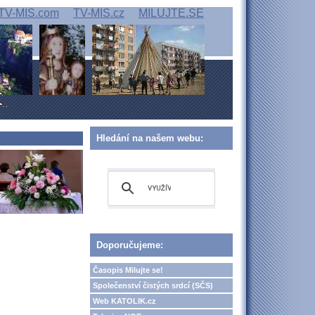
TV-MIS.com
TV-MIS.cz
MILUJTE.SE
Hledání na našem webu:
Doporučujeme:
Časopis Milujte se!
Společenství čistých srdcí (SČS)
Web KATOLIK.cz