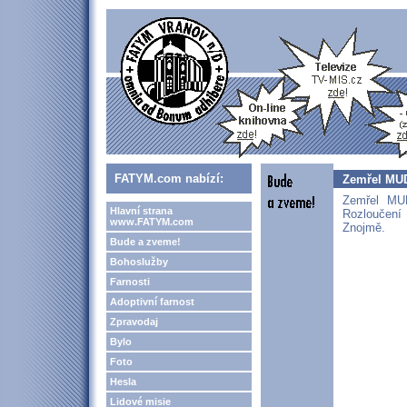
FATYM.com nabízí:
Zemřel MUD
Zemřel MUD
Hlavní strana
Rozloučení
www.FATYM.com
Znojmě.
Bude a zveme!
Bohoslužby
Farnosti
Adoptivní farnost
Zpravodaj
Bylo
Foto
Hesla
Lidové misie