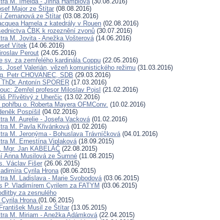
tra M. Imelda - Jiřina Hamplová
(30.08.2016)
sef Major ze Štítar
(08.08.2016)
í Zemanová ze Štítar
(03.08.2016)
acquea Hamela z katedrály v Rouen
(02.08.2016)
ednictva ČBK k rozeznění zvonů
(30.07.2016)
tra M. Jovita - Anežka Vošterová
(14.06.2016)
osef Vítek
(14.06.2016)
iroslav Perout
(24.05.2016)
 sv. za zemřelého kardinála Coppu
(22.05.2016)
. Josef Valerián, vězeň komunistického režimu
(31.03.2016)
Ing. Petr CHOVANEC, SDB
(29.03.2016)
. ThDr. Antonín SPORER
(17.03.2016)
c: Zemřel profesor Miloslav Pojsl
(21.02.2016)
š Přívětivý z Uherčic
(13.02.2016)
 pohřbu o. Roberta Mayera OFMConv.
(10.02.2016)
deněk Pospíšil
(04.02.2016)
tra M. Aurelie - Josefa Vacková
(01.02.2016)
tra M. Pavla Křivánková
(01.02.2016)
tra M. Jeronýma - Bohuslava Trávníčková
(04.01.2016)
tra M. Ernestína Viplaková
(18.09.2015)
D. Mgr. Jan KABELÁČ
(22.08.2015)
ní Anna Musilová ze Šumné
(11.08.2015)
. Václav Fišer
(26.06.2015)
ladimíra Cyrila Hrona
(08.06.2015)
tra M. Ladislava - Marie Svobodová
(03.06.2015)
s P. Vladimírem Cyrilem za FATYM
(03.06.2015)
dlitby za zesnulého
a Cyrila Hrona
(01.06.2015)
rantišek Musil ze Štítar
(13.05.2015)
tra M. Miriam - Anežka Adámková
(22.04.2015)