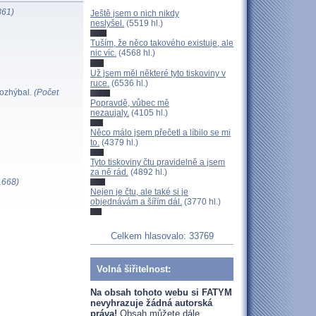
861)
Ještě jsem o nich nikdy
neslyšel.
(5519 hl.)
Tuším, že něco takového existuje, ale
nic víc.
(4568 hl.)
Už jsem měl některé tyto tiskoviny v
ruce.
(6536 hl.)
rozhýbal.
(Počet
Popravdě, vůbec mě
nezaujaly.
(4105 hl.)
Něco málo jsem přečetl a líbilo se mi
to.
(4379 hl.)
Tyto tiskoviny čtu pravidelně a jsem
za ně rád.
(4892 hl.)
1668)
Nejen je čtu, ale také si je
objednávám a šířím dál.
(3770 hl.)
Celkem hlasovalo: 33769
Volná šiřitelnost:
Na obsah tohoto webu si FATYM
nevyhrazuje žádná autorská
práva!
Obsah můžete dále