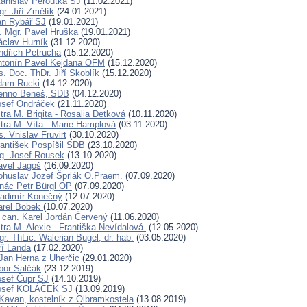
tanislav Peroutka SJ
(11.02.2021)
r. Jiří Změlík
(24.01.2021)
an Rybář SJ
(19.01.2021)
. Mgr. Pavel Hruška
(19.01.2021)
áclav Hurník
(31.12.2020)
indřich Petrucha
(15.12.2020)
ntonín Pavel Kejdana OFM
(15.12.2020)
. Doc. ThDr. Jiří Skoblík
(15.12.2020)
dam Rucki
(14.12.2020)
Benno Beneš, SDB
(04.12.2020)
osef Ondráček
(21.11.2020)
ra M. Brigita - Rosalia Detková
(10.11.2020)
tra M. Víta - Marie Hamplová
(03.11.2020)
. Vnislav Fruvirt
(30.10.2020)
rantišek Pospíšil SDB
(23.10.2020)
ng. Josef Rousek
(13.10.2020)
avel Jagoš
(16.09.2020)
ohuslav Jozef Šprlák O.Praem.
(07.09.2020)
gnác Petr Bürgl OP
(07.09.2020)
ladimír Konečný
(12.07.2020)
arel Bobek
(10.07.2020)
can. Karel Jordán Červený
(11.06.2020)
ra M. Alexie - Františka Nevídalová.
(12.05.2020)
r. ThLic. Walerian Bugel, dr. hab.
(03.05.2020)
ří Landa
(17.02.2020)
Jan Herna z Uherčic
(29.01.2020)
ibor Salčák
(23.12.2019)
osef Čupr SJ
(14.10.2019)
Josef KOLÁČEK SJ
(13.09.2019)
Kavan, kostelník z Olbramkostela
(13.08.2019)