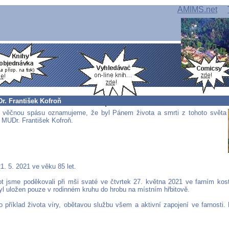
AMIMS.net
r. František Kofroň
a věčnou spásu oznamujeme, že byl Pánem života a smrti z tohoto světa
 MUDr. František Kofroň.
1. 5. 2021 ve věku 85 let.
ot jsme poděkovali při mši svaté ve čtvrtek 27. května 2021 ve farním ko
byl uložen pouze v rodinném kruhu do hrobu na místním hřbitově.
o příklad života víry, obětavou službu všem a aktivní zapojení ve farnosti