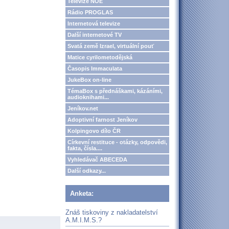
Televize NOE
Rádio PROGLAS
Internetová televize
Další internetové TV
Svatá země Izrael, virtuální pouť
Matice cyrilometodějská
Časopis Immaculata
JukeBox on-line
TémaBox s přednáškami, kázáními,
audioknihami...
Jeníkov.net
Adoptivní farnost Jeníkov
Kolpingovo dílo ČR
Církevní restituce - otázky, odpovědi,
fakta, čísla....
Vyhledávač ABECEDA
Další odkazy...
Anketa:
Znáš tiskoviny z nakladatelství
A.M.I.M.S.?