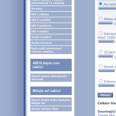
(internetová TV zdarma)
Ani netuš
Novinky
MIS 1 zábava
Někde jse
MIS 2 vzdělání
(
MIS 3 publicist.
MIS 4 lokální
Rád bych
Audia hudební
hlasů: 1566)
Audia mluvená
Naše další internetové
televize zdarma...
Už jsem s
(
ABCD.fatym.com
nabízí:
Denně se 
Hlavní strana vyhledávače
Abeceda
Dokonce s
Milujte se! nabízí:
Hlavní strana webu časopisu
Celkem hla
Milujte se!
Archiv vyšlých čísel
Související
Zemřel Mgr.