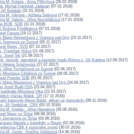
ra M. Asterie - Anna Přikrylová
(26.02.2018)
gr. Michal František Jadavan
(07.02.2018)
Jiří Balabán
(31.01.2018)
tra M. Viktorie - Alžbeta Detková
(17.01.2018)
ra M. Valerie - Jiřina Novotňáková
(17.01.2018)
Jan ROB, SDB
(11.01.2018)
í Božena Prodělalová
(07.01.2018)
osef Fasora
(19.12.2017)
í Marie Horniačková z Vranova nad Dyjí
(23.11.2017)
ní Šremrová ze Šumné
(05.11.2017)
ozef Berec, SVD
(07.10.2017)
. František Hrůza
(21.09.2017)
. Josef Šik
(21.09.2017)
k, historik, památkář a kastelán hradu Bítova p. Jiří Kuběna
(12.08.2017)
í Helena Stražovská
(27.07.2017)
í Jiřina Tocháčková ze Šumné
(02.06.2017)
í Miroslava Cihlářová ze Šumné
(28.05.2017)
osef Preisler SDB
(01.05.2017)
í Mária Maurerová z Vranova nad Dyjí
(24.04.2017)
an Josef Budil OSA
(23.04.2017)
 kardinála Miloslava Vlka
(22.03.2017)
ojtěch Václav Málek, OH
(17.11.2016)
tulní kanovník Alexej Baláž, děkan ve Varnsdorfu
(08.11.2016)
ng. Jiří Sedláček, CRV
(03.10.2016)
tra M. Imelda - Jiřina Hamplová
(30.08.2016)
sef Major ze Štítar
(08.08.2016)
í Zemanová ze Štítar
(03.08.2016)
acquea Hamela z katedrály v Rouen
(02.08.2016)
ednictva ČBK k rozeznění zvonů
(30.07.2016)
tra M. Jovita - Anežka Vošterová
(14.06.2016)