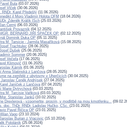
Pavel Bula
(03.07.2026)
osef Vlček
(30.06.2026)
. RNDr. Karel Předešlý
(11.06.2026)
Benedikt il Moro Vladimír Holota OFM
(18.04.2026)
UDr. Zdeněk Králík ISch
(25.03.2026)
Jan Černý
(06.03.2026)
rantišek Provazník
(04.12.2025)
. MGR. BERNARD JIŘÍ ŠPAČEK OP.
(02.12.2025)
inál Dominik Duka OP
(05.11.2025)
tra M. Tarsicie - Jarmila Masaříková
(15.08.2025)
Josef Trachtulec
(28.06.2025)
Josef Dušek
(25.06.2025)
ladimír Sommer
(20.06.2025)
osef Večeřa
(17.06.2025)
avel Klimovič
(11.06.2025)
aroslav Kárník
(01.06.2025)
í Anna Slatinská z Lančova
(28.05.2025)
sme na zemřelé z ubytovny v Uherčicích
(30.04.2025)
r Jaroslav Čeněk Andrýsek
(27.04.2025)
Karel Janíček z Lančova
(07.04.2025)
í Marie Dytrychová
(03.03.2025)
tra M. Tarcisie Vaňková
(03.03.2025)
 Mgr. Stanislav Janků
(10.02.2025)
ie Drexlerová - vzpomeňte, prosím, v modlitbě na mou kmotřenku...
(09.02.2
. doc. ThDr. RNDr. Ladislav Hučko, CSc.
(23.01.2025)
avio Pavel Řičica OP
(23.01.2025)
Milan Vago
(23.10.2024)
Jaroslav Burian z Vracovic
(15.10.2024)
ěk Pololáník
(25.08.2024)
ežka Krátká
(04.01.2024)