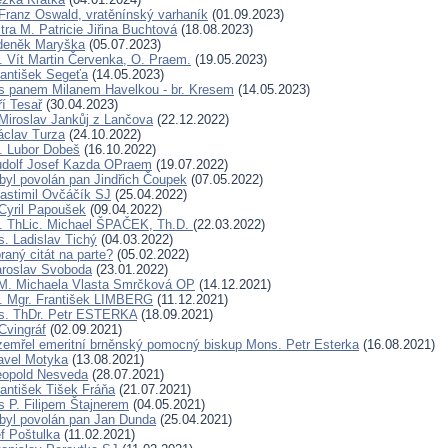
Franz Oswald, vratěnínský varhaník
(01.09.2023)
ra M. Patricie Jiřina Buchtová
(18.08.2023)
Zdeněk Maryška
(05.07.2023)
. Vít Martin Červenka, O. Praem.
(19.05.2023)
rantišek Segeťa
(14.05.2023)
s panem Milanem Havelkou - br. Kresem
(14.05.2023)
ří Tesař
(30.04.2023)
Miroslav Jankůj z Lančova
(22.12.2022)
áclav Turza
(24.10.2022)
. Lubor Dobeš
(16.10.2022)
udolf Josef Kazda OPraem
(19.07.2022)
byl povolán pan Jindřich Čoupek
(07.05.2022)
lastimil Ovčáčík SJ
(25.04.2022)
Cyril Papoušek
(09.04.2022)
. ThLic. Michael ŠPAČEK, Th.D.
(22.03.2022)
. Ladislav Tichý
(04.03.2022)
raný citát na parte?
(05.02.2022)
aroslav Svoboda
(23.01.2022)
 M. Michaela Vlasta Smrčková OP
(14.12.2021)
. Mgr. František LIMBERG
(11.12.2021)
s. ThDr. Petr ESTERKA
(18.09.2021)
Cvingráf
(02.09.2021)
i zemřel emeritní brněnský pomocný biskup Mons. Petr Esterka
(16.08.2021)
avel Motyka
(13.08.2021)
eopold Nesveda
(28.07.2021)
rantišek Tišek Fráňa
(21.07.2021)
s P. Filipem Štajnerem
(04.05.2021)
byl povolán pan Jan Dunda
(25.04.2021)
f Poštulka
(11.02.2021)