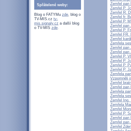
Zemřel pan 
Spřátelené weby:
Zemřel P. J
Zemřel R. D
Blog o FATYMu
zde
, blog o
Zemřel fr. 
TV-MIS.cz
tv-
Zemřel P. M
mis.signaly.cz
a další blog
Zemřel pan 
o TV-MIS
zde
.
Zemřel P. F
Zemřel FR
Zemřel kard
Zemřela ses
Zemřel pan 
Zemřel pan 
Zemřel P. V
Zemřel P. J
Zemřel P. P
Zemřel P. J
Zemřela pan
Vzpomněli j
Zemřel brat
Zemřel pan 
Zemřela pan
Zemřela ses
Zemřel Ing.
Zemřela Mar
Zemřel Mons
Zemřel P. S
Zemřel pan 
Zemřel pan 
Zemřel Zden
Zemřela An