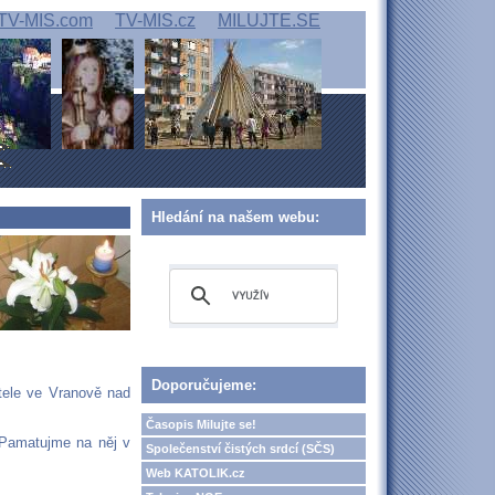
TV-MIS.com
TV-MIS.cz
MILUJTE.SE
Hledání na našem webu:
Doporučujeme:
stele ve Vranově nad
Časopis Milujte se!
. Pamatujme na něj v
Společenství čistých srdcí (SČS)
Web KATOLIK.cz