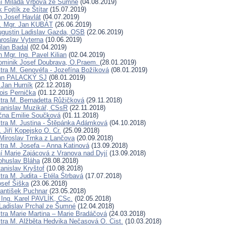
ní Milada Vrbová ze Šumné
(04.08.2019)
 Fojtík ze Štítar
(15.07.2019)
n Josef Havlát
(04.07.2019)
D. Mgr. Jan KUBÁT
(26.06.2019)
ugustin Ladislav Gazda, OSB
(22.06.2019)
aroslav Vyterna
(10.06.2019)
ilan Badal
(02.04.2019)
 Mgr. Ing. Pavel Kilian
(02.04.2019)
ominik Josef Doubrava, O.Praem.
(28.01.2019)
tra M. Genovéfa - Jozefína Božíková
(08.01.2019)
Jan PALACKÝ SJ
(08.01.2019)
 Jan Hurník
(22.12.2018)
ois Pernička
(01.12.2018)
tra M. Bernadetta Růžičková
(29.11.2018)
tanislav Muzikář, CSsR
(22.11.2018)
čna Emilie Součková
(01.11.2018)
tra M. Justina - Štěpánka Adámková
(04.10.2018)
 Jiří Kopejsko O. Cr.
(25.09.2018)
Miroslav Trnka z Lančova
(20.09.2018)
tra M. Josefa – Anna Katinová
(13.09.2018)
í Marie Zajácová z Vranova nad Dyjí
(13.09.2018)
ohuslav Bláha
(28.08.2018)
anislav Kryštof
(10.08.2018)
ra M. Judita - Etéla Štrbavá
(17.07.2018)
osef Šiška
(23.06.2018)
rantišek Puchnar
(23.05.2018)
 Ing. Karel PAVLÍK, CSc.
(02.05.2018)
Ladislav Prchal ze Šumné
(12.04.2018)
tra Marie Martina – Marie Bradáčová
(24.03.2018)
tra M. Alžběta Hedvika Nečasová O. Cist.
(10.03.2018)