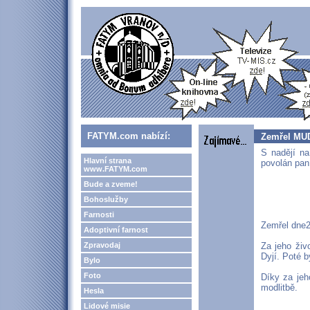
FATYM.com nabízí:
Zemřel MUD
S nadějí n
Hlavní strana
povolán pan
www.FATYM.com
Bude a zveme!
Bohoslužby
Farnosti
Zemřel dne2
Adoptivní farnost
Zpravodaj
Za jeho živ
Dyjí. Poté 
Bylo
Foto
Díky za jeh
modlitbě.
Hesla
Lidové misie