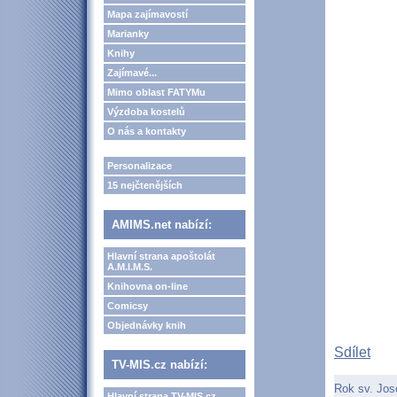
Mapa zajímavostí
Marianky
Knihy
Zajímavé...
Mimo oblast FATYMu
Výzdoba kostelů
O nás a kontakty
Personalizace
15 nejčtenějších
AMIMS.net nabízí:
Hlavní strana apoštolát
A.M.I.M.S.
Knihovna on-line
Comicsy
Objednávky knih
Sdílet
TV-MIS.cz nabízí:
Rok sv. Jos
Hlavní strana TV-MIS.cz