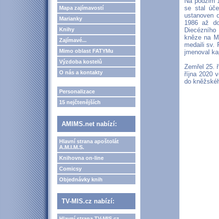
Na podzim 1
se stal úč
Mapa zajímavostí
ustanoven d
Marianky
1986 až do
Knihy
Diecézního
kněze na Mo
Zajímavé...
medaili sv.
Mimo oblast FATYMu
jmenoval ka
Výzdoba kostelů
Zemřel 25. 
O nás a kontakty
října 2020 
do kněžskéh
Personalizace
15 nejčtenějších
AMIMS.net nabízí:
Hlavní strana apoštolát
A.M.I.M.S.
Knihovna on-line
Comicsy
Objednávky knih
TV-MIS.cz nabízí:
Hlavní strana TV-MIS.cz