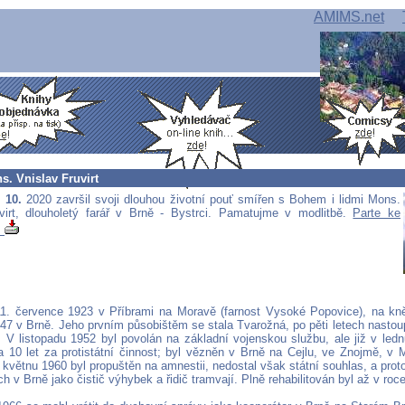
AMIMS.net
. Vnislav Fruvirt
 10.
2020 završil svoji dlouhou životní pouť smířen s Bohem i lidmi Mons.
virt, dlouholetý farář v Brně - Bystrci. Pamatujme v modlitbě.
Parte ke
!
11. července 1923 v Příbrami na Moravě (farnost Vysoké Popovice), na kn
47 v Brně. Jeho prvním působištěm se stala Tvarožná, po pěti letech nastoupi
 V listopadu 1952 byl povolán na základní vojenskou službu, ale již v led
 10 let za protistátní činnost; byl vězněn v Brně na Cejlu, ve Znojmě, v 
 květnu 1960 byl propuštěn na amnestii, nedostal však státní souhlas, a proto
 v Brně jako čistič výhybek a řidič tramvají. Plně rehabilitován byl až v roc