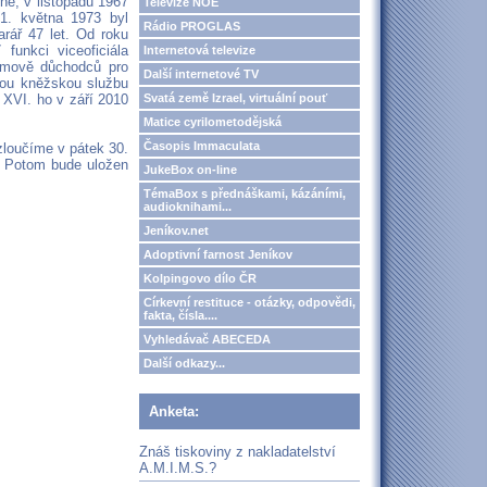
ně, v listopadu 1967
Televize NOE
1. května 1973 byl
Rádio PROGLAS
arář 47 let. Od roku
unkci viceoficiála
Internetová televize
omově důchodců pro
Další internetové TV
vou kněžskou službu
Svatá země Izrael, virtuální pouť
 XVI. ho v září 2010
Matice cyrilometodějská
Časopis Immaculata
loučíme v pátek 30.
ci Potom bude uložen
JukeBox on-line
TémaBox s přednáškami, kázáními,
audioknihami...
Jeníkov.net
Adoptivní farnost Jeníkov
Kolpingovo dílo ČR
Církevní restituce - otázky, odpovědi,
fakta, čísla....
Vyhledávač ABECEDA
Další odkazy...
Anketa:
Znáš tiskoviny z nakladatelství
A.M.I.M.S.?