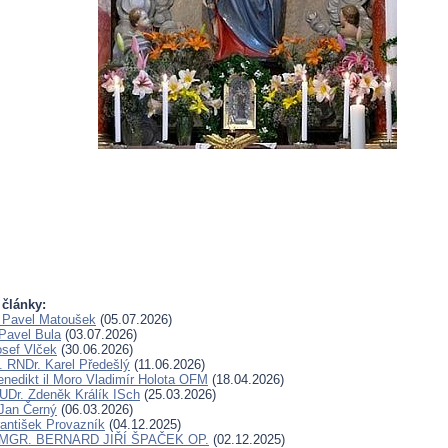
 články:
 Pavel Matoušek
(05.07.2026)
Pavel Bula
(03.07.2026)
osef Vlček
(30.06.2026)
. RNDr. Karel Předešlý
(11.06.2026)
Benedikt il Moro Vladimír Holota OFM
(18.04.2026)
UDr. Zdeněk Králík ISch
(25.03.2026)
Jan Černý
(06.03.2026)
rantišek Provazník
(04.12.2025)
. MGR. BERNARD JIŘÍ ŠPAČEK OP.
(02.12.2025)