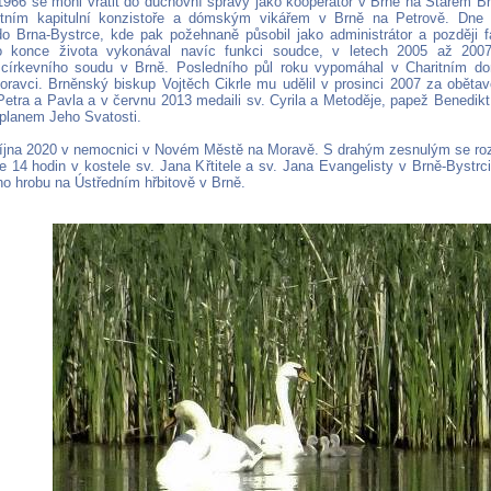
966 se mohl vrátit do duchovní správy jako kooperátor v Brně na Starém Br
etním kapitulní konzistoře a dómským vikářem v Brně na Petrově. Dne 
o Brna-Bystrce, kde pak požehnaně působil jako administrátor a později f
 konce života vykonával navíc funkci soudce, v letech 2005 až 2007 f
 církevního soudu v Brně. Posledního půl roku vypomáhal v Charitním d
ravci. Brněnský biskup Vojtěch Cikrle mu udělil v prosinci 2007 za oběta
 Petra a Pavla a v červnu 2013 medaili sv. Cyrila a Metoděje, papež Benedikt
planem Jeho Svatosti.
října 2020 v nemocnici v Novém Městě na Moravě. S drahým zesnulým se roz
ve 14 hodin v kostele sv. Jana Křtitele a sv. Jana Evangelisty v Brně-Bystr
o hrobu na Ústředním hřbitově v Brně.