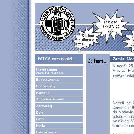
FATYM.com nabízí:
Zemřel Mons
V neděli
25.
Hlavní strana
Vnislav Fru
www.FATYM.com
stažení zde
Bude a zveme!
Bohoslužby
Farnosti
Adoptivní farnost
Narodil se 
Zpravodaj
července 19
do Mašovic.
Bylo
odsouzen na
Foto
Valdicích. V
zaměstnáních
Hesla
Lidové misie