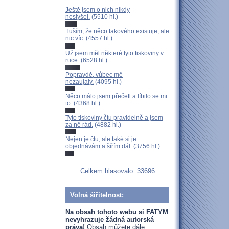
Ještě jsem o nich nikdy
neslyšel.
(5510 hl.)
Tuším, že něco takového existuje, ale
nic víc.
(4557 hl.)
Už jsem měl některé tyto tiskoviny v
ruce.
(6528 hl.)
Popravdě, vůbec mě
nezaujaly.
(4095 hl.)
Něco málo jsem přečetl a líbilo se mi
to.
(4368 hl.)
Tyto tiskoviny čtu pravidelně a jsem
za ně rád.
(4882 hl.)
Nejen je čtu, ale také si je
objednávám a šířím dál.
(3756 hl.)
Celkem hlasovalo: 33696
Volná šiřitelnost:
Na obsah tohoto webu si FATYM
nevyhrazuje žádná autorská
práva!
Obsah můžete dále