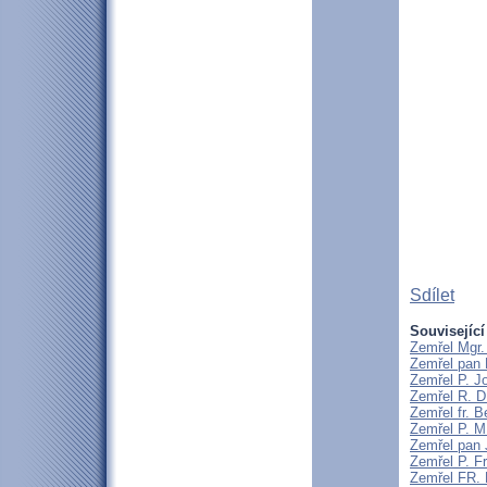
Sdílet
Související
Zemřel Mgr.
Zemřel pan 
Zemřel P. J
Zemřel R. D
Zemřel fr. 
Zemřel P. M
Zemřel pan 
Zemřel P. F
Zemřel FR