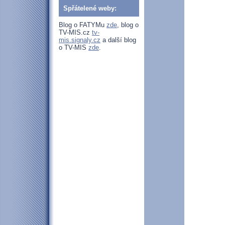
Spřátelené weby:
Blog o FATYMu
zde
, blog o
TV-MIS.cz
tv-
mis.signaly.cz
a další blog
o TV-MIS
zde
.