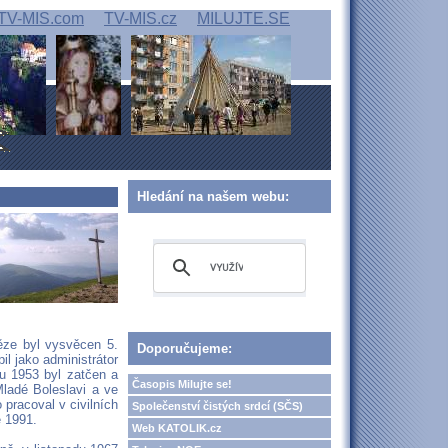
TV-MIS.com
TV-MIS.cz
MILUJTE.SE
Hledání na našem webu:
ěze byl vysvěcen 5.
Doporučujeme:
l jako administrátor
nu 1953 byl zatčen a
Časopis Milujte se!
Mladé Boleslavi a ve
 pracoval v civilních
Společenství čistých srdcí (SČS)
e 1991.
Web KATOLIK.cz