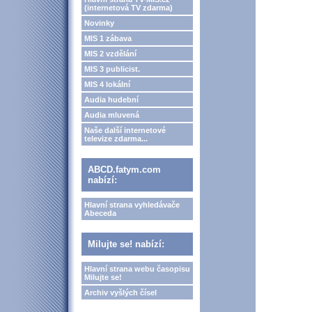
(internetová TV zdarma)
Novinky
MIS 1 zábava
MIS 2 vzdělání
MIS 3 publicist.
MIS 4 lokální
Audia hudební
Audia mluvená
Naše další internetové
televize zdarma...
ABCD.fatym.com
nabízí:
Hlavní strana vyhledávače
Abeceda
Milujte se! nabízí:
Hlavní strana webu časopisu
Milujte se!
Archiv vyšlých čísel