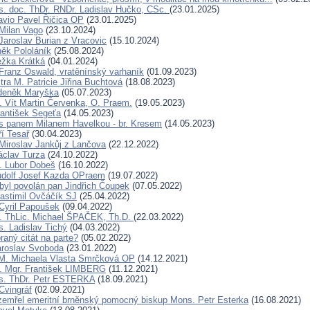
. doc. ThDr. RNDr. Ladislav Hučko, CSc.
(23.01.2025)
avio Pavel Řičica OP
(23.01.2025)
Milan Vago
(23.10.2024)
Jaroslav Burian z Vracovic
(15.10.2024)
ěk Pololáník
(25.08.2024)
ežka Krátká
(04.01.2024)
Franz Oswald, vratěnínský varhaník
(01.09.2023)
ra M. Patricie Jiřina Buchtová
(18.08.2023)
Zdeněk Maryška
(05.07.2023)
. Vít Martin Červenka, O. Praem.
(19.05.2023)
rantišek Segeťa
(14.05.2023)
s panem Milanem Havelkou - br. Kresem
(14.05.2023)
ří Tesař
(30.04.2023)
Miroslav Jankůj z Lančova
(22.12.2022)
áclav Turza
(24.10.2022)
. Lubor Dobeš
(16.10.2022)
udolf Josef Kazda OPraem
(19.07.2022)
byl povolán pan Jindřich Čoupek
(07.05.2022)
lastimil Ovčáčík SJ
(25.04.2022)
Cyril Papoušek
(09.04.2022)
. ThLic. Michael ŠPAČEK, Th.D.
(22.03.2022)
. Ladislav Tichý
(04.03.2022)
raný citát na parte?
(05.02.2022)
aroslav Svoboda
(23.01.2022)
 M. Michaela Vlasta Smrčková OP
(14.12.2021)
. Mgr. František LIMBERG
(11.12.2021)
s. ThDr. Petr ESTERKA
(18.09.2021)
Cvingráf
(02.09.2021)
i zemřel emeritní brněnský pomocný biskup Mons. Petr Esterka
(16.08.2021)