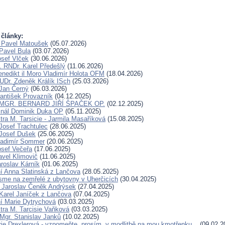
 články:
 Pavel Matoušek
(05.07.2026)
Pavel Bula
(03.07.2026)
osef Vlček
(30.06.2026)
. RNDr. Karel Předešlý
(11.06.2026)
Benedikt il Moro Vladimír Holota OFM
(18.04.2026)
UDr. Zdeněk Králík ISch
(25.03.2026)
Jan Černý
(06.03.2026)
rantišek Provazník
(04.12.2025)
. MGR. BERNARD JIŘÍ ŠPAČEK OP.
(02.12.2025)
inál Dominik Duka OP
(05.11.2025)
tra M. Tarsicie - Jarmila Masaříková
(15.08.2025)
Josef Trachtulec
(28.06.2025)
Josef Dušek
(25.06.2025)
ladimír Sommer
(20.06.2025)
osef Večeřa
(17.06.2025)
avel Klimovič
(11.06.2025)
aroslav Kárník
(01.06.2025)
í Anna Slatinská z Lančova
(28.05.2025)
sme na zemřelé z ubytovny v Uherčicích
(30.04.2025)
r Jaroslav Čeněk Andrýsek
(27.04.2025)
Karel Janíček z Lančova
(07.04.2025)
í Marie Dytrychová
(03.03.2025)
tra M. Tarcisie Vaňková
(03.03.2025)
 Mgr. Stanislav Janků
(10.02.2025)
ie Drexlerová - vzpomeňte, prosím, v modlitbě na mou kmotřenku...
(09.02.2