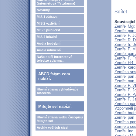
(internetová TV zdarma)
Novinky
Sdílet
MIS 1 zábava
Související
MIS 2 vzdělání
Zemřel Mgr.
MIS 3 publicist.
Zemřel pan 
Zemřel P. J
MIS 4 lokální
Zemřel R. D
Audia hudební
Zemřel fr. 
Zemřel P. M
Audia mluvená
Zemřel pan 
Naše další internetové
Zemřel P. F
televize zdarma...
Zemřel FR
Zemřel kard
Zemřela ses
ABCD.fatym.com
Zemřel pan 
nabízí:
Zemřel pan 
Zemřel P. V
Hlavní strana vyhledávače
Zemřel P. J
Abeceda
Zemřel P. P
Zemřel P. J
Zemřela pan
Milujte se! nabízí:
Vzpomněli j
Zemřel brat
Zemřel pan 
Hlavní strana webu časopisu
Milujte se!
Zemřela pan
Zemřela ses
Archiv vyšlých čísel
Zemřel Ing.
Zemřela Mar