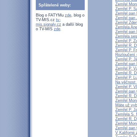
Zemřel Mons
Spřátelené weby:
Zemřel P. S
Zemřel pan 
Blog o FATYMu
zde
, blog o
Zemřel pan 
TV-MIS.cz
tv-
Zemřel Zden
mis.signaly.cz
a další blog
Zemřela An
o TV-MIS
zde
.
Zemřel pan 
Zemřela sest
Zemřel P. 
Zemřel R. D
Zemřel P. F
Rozloučení 
Zemřel P. Ji
Zemřel pan 
Zemřel P. V
Zemřel R. D
Zemřel P. L
Na věčnost 
Zemřel P. V
Zemřel pan 
Zemřel R. D
Zemřel Mons
Máte už vyb
Zemřel P. J
Zemřela S.
Zemřel R. D
Zemřel Mon
Zemřel pan 
V Kaliforni