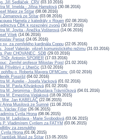
ng. Jiří Sedláček, CRV
(03.10.2016)
tra M. Imelda - Jiřina Hamplová
(30.08.2016)
sef Major ze Štítar
(08.08.2016)
í Zemanová ze Štítar
(03.08.2016)
acquea Hamela z katedrály v Rouen
(02.08.2016)
ednictva ČBK k rozeznění zvonů
(30.07.2016)
tra M. Jovita - Anežka Vošterová
(14.06.2016)
osef Vítek
(14.06.2016)
iroslav Perout
(24.05.2016)
 sv. za zemřelého kardinála Coppu
(22.05.2016)
. Josef Valerián, vězeň komunistického režimu
(31.03.2016)
Ing. Petr CHOVANEC, SDB
(29.03.2016)
. ThDr. Antonín SPORER
(17.03.2016)
c: Zemřel profesor Miloslav Pojsl
(21.02.2016)
š Přívětivý z Uherčic
(13.02.2016)
 pohřbu o. Roberta Mayera OFMConv.
(10.02.2016)
deněk Pospíšil
(04.02.2016)
tra M. Aurelie - Josefa Vacková
(01.02.2016)
tra M. Pavla Křivánková
(01.02.2016)
tra M. Jeronýma - Bohuslava Trávníčková
(04.01.2016)
tra M. Ernestína Viplaková
(18.09.2015)
D. Mgr. Jan KABELÁČ
(22.08.2015)
ní Anna Musilová ze Šumné
(11.08.2015)
. Václav Fišer
(26.06.2015)
ladimíra Cyrila Hrona
(08.06.2015)
tra M. Ladislava - Marie Svobodová
(03.06.2015)
s P. Vladimírem Cyrilem za FATYM
(03.06.2015)
dlitby za zesnulého
a Cyrila Hrona
(01.06.2015)
rantišek Musil ze Štítar
(13.05.2015)