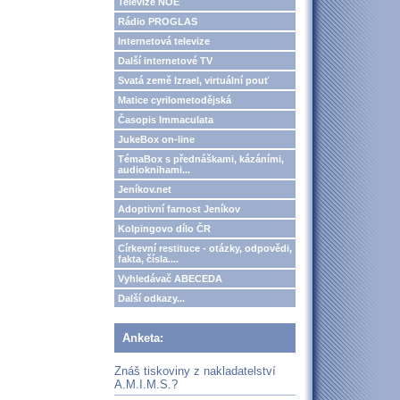
Televize NOE
Rádio PROGLAS
Internetová televize
Další internetové TV
Svatá země Izrael, virtuální pouť
Matice cyrilometodějská
Časopis Immaculata
JukeBox on-line
TémaBox s přednáškami, kázáními,
audioknihami...
Jeníkov.net
Adoptivní farnost Jeníkov
Kolpingovo dílo ČR
Církevní restituce - otázky, odpovědi,
fakta, čísla....
Vyhledávač ABECEDA
Další odkazy...
Anketa:
Znáš tiskoviny z nakladatelství
A.M.I.M.S.?