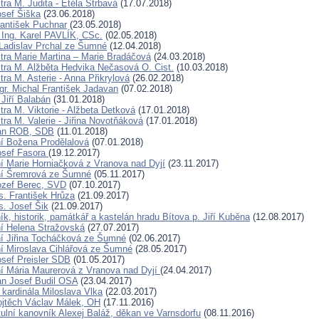
ra M. Judita - Etéla Štrbavá
(17.07.2018)
osef Šiška
(23.06.2018)
rantišek Puchnar
(23.05.2018)
 Ing. Karel PAVLÍK, CSc.
(02.05.2018)
Ladislav Prchal ze Šumné
(12.04.2018)
tra Marie Martina – Marie Bradáčová
(24.03.2018)
tra M. Alžběta Hedvika Nečasová O. Cist.
(10.03.2018)
ra M. Asterie - Anna Přikrylová
(26.02.2018)
gr. Michal František Jadavan
(07.02.2018)
Jiří Balabán
(31.01.2018)
tra M. Viktorie - Alžbeta Detková
(17.01.2018)
ra M. Valerie - Jiřina Novotňáková
(17.01.2018)
Jan ROB, SDB
(11.01.2018)
í Božena Prodělalová
(07.01.2018)
osef Fasora
(19.12.2017)
í Marie Horniačková z Vranova nad Dyjí
(23.11.2017)
ní Šremrová ze Šumné
(05.11.2017)
ozef Berec, SVD
(07.10.2017)
. František Hrůza
(21.09.2017)
. Josef Šik
(21.09.2017)
k, historik, památkář a kastelán hradu Bítova p. Jiří Kuběna
(12.08.2017)
í Helena Stražovská
(27.07.2017)
í Jiřina Tocháčková ze Šumné
(02.06.2017)
í Miroslava Cihlářová ze Šumné
(28.05.2017)
osef Preisler SDB
(01.05.2017)
í Mária Maurerová z Vranova nad Dyjí
(24.04.2017)
an Josef Budil OSA
(23.04.2017)
 kardinála Miloslava Vlka
(22.03.2017)
ojtěch Václav Málek, OH
(17.11.2016)
tulní kanovník Alexej Baláž, děkan ve Varnsdorfu
(08.11.2016)