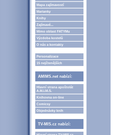
Mapa zajímavostí
Marianky
Knihy
Zajímavé...
Mimo oblast FATYMu
Výzdoba kostelů
O nás a kontakty
Personalizace
15 nejčtenějších
AMIMS.net nabízí:
Hlavní strana apoštolát
A.M.I.M.S.
Knihovna on-line
Comicsy
Objednávky knih
TV-MIS.cz nabízí:
Hlavní strana TV-MIS.cz