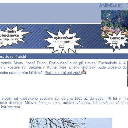
AMIMS.net
s. Josef Tajchl
 zemřel Mons. Josef Tajchl. Rozloučení bude při slavení Eucharistie
4. 4.
h v kostele sv. Jakuba v Kutné Hoře a jeho tělo pak bude uloženo do
robu na místním hřbitově.
Parte ke stažení zde!
 sloužil od kněžského svěcení 23. června 1963 až do svých 79 let v mn
decké diecéze. Miloval českou zem, miloval všechny lidi a vůbec všech
 být bratrem.