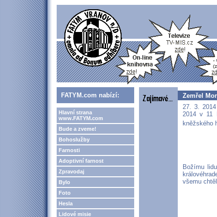
FATYM.com nabízí:
Zemřel Mon
27. 3. 2014
Hlavní strana
2014 v 11 
www.FATYM.com
kněžského h
Bude a zveme!
Bohoslužby
Farnosti
Adoptivní farnost
Božímu lidu
Zpravodaj
královéhra
všemu chtěl
Bylo
Foto
Hesla
Lidové misie