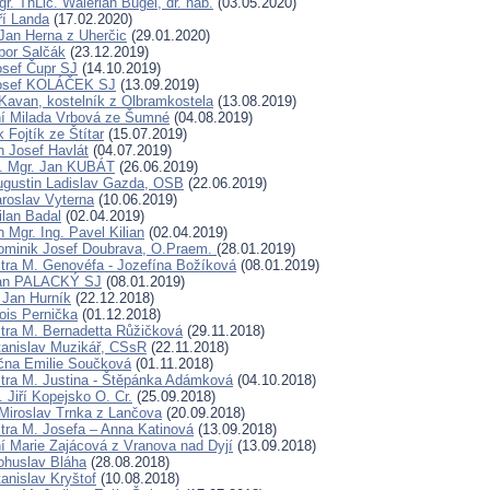
r. ThLic. Walerian Bugel, dr. hab.
(03.05.2020)
ří Landa
(17.02.2020)
Jan Herna z Uherčic
(29.01.2020)
ibor Salčák
(23.12.2019)
osef Čupr SJ
(14.10.2019)
Josef KOLÁČEK SJ
(13.09.2019)
Kavan, kostelník z Olbramkostela
(13.08.2019)
ní Milada Vrbová ze Šumné
(04.08.2019)
 Fojtík ze Štítar
(15.07.2019)
n Josef Havlát
(04.07.2019)
D. Mgr. Jan KUBÁT
(26.06.2019)
ugustin Ladislav Gazda, OSB
(22.06.2019)
aroslav Vyterna
(10.06.2019)
ilan Badal
(02.04.2019)
 Mgr. Ing. Pavel Kilian
(02.04.2019)
ominik Josef Doubrava, O.Praem.
(28.01.2019)
tra M. Genovéfa - Jozefína Božíková
(08.01.2019)
Jan PALACKÝ SJ
(08.01.2019)
 Jan Hurník
(22.12.2018)
ois Pernička
(01.12.2018)
tra M. Bernadetta Růžičková
(29.11.2018)
tanislav Muzikář, CSsR
(22.11.2018)
čna Emilie Součková
(01.11.2018)
tra M. Justina - Štěpánka Adámková
(04.10.2018)
 Jiří Kopejsko O. Cr.
(25.09.2018)
Miroslav Trnka z Lančova
(20.09.2018)
tra M. Josefa – Anna Katinová
(13.09.2018)
í Marie Zajácová z Vranova nad Dyjí
(13.09.2018)
ohuslav Bláha
(28.08.2018)
anislav Kryštof
(10.08.2018)