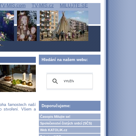
TV-MIS.com
TV-MIS.cz
MILUJTE.SE
Hledání na našem webu:
oha farnostech naší
Doporučujeme:
no stvoření. Všem a
Časopis Milujte se!
Společenství čistých srdcí (SČS)
Web KATOLIK.cz