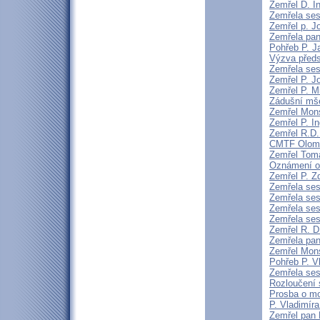
Zemřel D. I
Zemřela ses
Zemřel p. Jo
Zemřela pan
Pohřeb P. J
Výzva předs
Zemřela ses
Zemřel P. J
Zemřel P. M
Zádušní mše
Zemřel Mons
Zemřel P. 
Zemřel R.D
CMTF Olomou
Zemřel Tomá
Oznámení o
Zemřel P. Z
Zemřela ses
Zemřela ses
Zemřela ses
Zemřela ses
Zemřel R. 
Zemřela pa
Zemřel Mons
Pohřeb P. V
Zemřela ses
Rozloučení 
Prosba o mo
P. Vladimír
Zemřel pan F