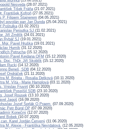
avel Motyka
(13.08.2021)
eopold Nesveda
(28.07.2021)
rantišek Tišek Fráňa
(21.07.2021)
. František Kofroň
(27.05.2021)
s P. Filipem Štajnerem
(04.05.2021)
byl povolán pan Jan Dunda
(25.04.2021)
f Poštulka
(11.02.2021)
tanislav Peroutka SJ
(11.02.2021)
r. Jiří Změlík
(24.01.2021)
an Rybář SJ
(19.01.2021)
. Mgr. Pavel Hruška
(19.01.2021)
áclav Hurník
(31.12.2020)
indřich Petrucha
(15.12.2020)
ntonín Pavel Kejdana OFM
(15.12.2020)
. Doc. ThDr. Jiří Skoblík
(15.12.2020)
dam Rucki
(14.12.2020)
Benno Beneš, SDB
(04.12.2020)
osef Ondráček
(21.11.2020)
ra M. Brigita - Rosalia Detková
(10.11.2020)
tra M. Víta - Marie Hamplová
(03.11.2020)
. Vnislav Fruvirt
(30.10.2020)
rantišek Pospíšil SDB
(23.10.2020)
ng. Josef Rousek
(13.10.2020)
avel Jagoš
(16.09.2020)
ohuslav Jozef Šprlák O.Praem.
(07.09.2020)
gnác Petr Bürgl OP
(07.09.2020)
ladimír Konečný
(12.07.2020)
arel Bobek
(10.07.2020)
can. Karel Jordán Červený
(11.06.2020)
ra M. Alexie - Františka Nevídalová.
(12.05.2020)