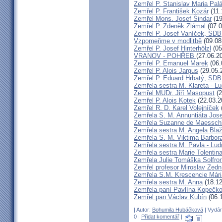
Zemřel P. Stanislav Maria Pa
Zemřel P. František Kozár
(11.
Zemřel Mons. Josef Šindar
(19
Zemřel P. Zdeněk Zlámal
(07.0
Zemřel P. Josef Vaníček, SDB
Vzpomeňme v modlitbě
(09.08
Zemřel P. Josef Hinterhölzl
(05
VRANOV - POHŘEB
(27.06.2
Zemřel P. Emanuel Marek
(06.
Zemřel P. Alois Jargus
(29.05.
Zemřel P. Eduard Hrbatý, SDB
Zemřela sestra M. Klareta - L
Zemřel MUDr. Jiří Masopust
(2
Zemřel P. Alois Kotek
(22.03.2
Zemřel R. D. Karel Volejníček
Zemřela S. M. Annuntiáta Jo
Zemřela Suzanne de Maessch
Zemřela sestra M. Angela Bla
Zemřela S. M. Viktima Barbo
Zemřela sestra M. Pavla - Lu
Zemřela sestra Marie Tolentin
Zemřela Julie Tomáška Solfr
Zemřel profesor Miroslav Zedn
Zemřela S.M. Krescencie Már
Zemřela sestra M. Anna
(18.12
Zemřela paní Pavlína Kopečk
Zemřel pan Václav Kubín
(06.
| Autor:
Bohumila Hubáčková
| Vydán
0 |
Přidat komentář
|