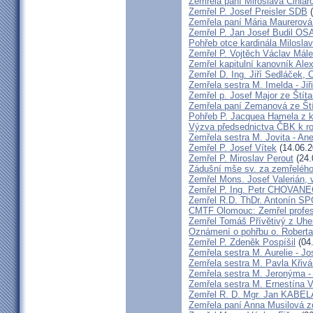
Zemřela paní Miroslava Cihlá
Zemřel P. Josef Preisler SDB
(
Zemřela paní Mária Maurerová
Zemřel P. Jan Josef Budil OS
Pohřeb otce kardinála Milosla
Zemřel P. Vojtěch Václav Mál
Zemřel kapitulní kanovník Ale
Zemřel D. Ing. Jiří Sedláček,
Zemřela sestra M. Imelda - Ji
Zemřel p. Josef Major ze Štíta
Zemřela paní Zemanová ze Ští
Pohřeb P. Jacquea Hamela z k
Výzva předsednictva ČBK k r
Zemřela sestra M. Jovita - An
Zemřel P. Josef Vítek
(14.06.2
Zemřel P. Miroslav Perout
(24.
Zádušní mše sv. za zemřelého
Zemřel Mons. Josef Valerián,
Zemřel P. Ing. Petr CHOVAN
Zemřel R.D. ThDr. Antonín 
CMTF Olomouc: Zemřel profeso
Zemřel Tomáš Přívětivý z Uhe
Oznámení o pohřbu o. Rober
Zemřel P. Zdeněk Pospíšil
(04
Zemřela sestra M. Aurelie - J
Zemřela sestra M. Pavla Křiv
Zemřela sestra M. Jeronýma -
Zemřela sestra M. Ernestína V
Zemřel R. D. Mgr. Jan KABE
Zemřela paní Anna Musilová 