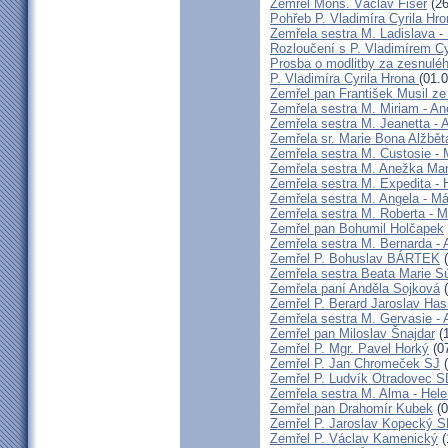
Zemřel Mons. Václav Fišer
(26
Pohřeb P. Vladimíra Cyrila Hr
Zemřela sestra M. Ladislava 
Rozloučení s P. Vladimírem 
Prosba o modlitby za zesnulé
P. Vladimíra Cyrila Hrona
(01.
Zemřel pan František Musil ze 
Zemřela sestra M. Miriam - 
Zemřela sestra M. Jeanetta -
Zemřela sr. Marie Bona Alžbě
Zemřela sestra M. Custosie - 
Zemřela sestra M. Anežka Ma
Zemřela sestra M. Expedita -
Zemřela sestra M. Angela - Má
Zemřela sestra M. Roberta - M
Zemřel pan Bohumil Holčapek
Zemřela sestra M. Bernarda - 
Zemřel P. Bohuslav BÁRTEK
(
Zemřela sestra Beata Marie 
Zemřela paní Anděla Sojková
(
Zemřel P. Berard Jaroslav Has
Zemřela sestra M. Gervasie -
Zemřel pan Miloslav Šnajdar
(1
Zemřel P. Mgr. Pavel Horký
(07
Zemřel P. Jan Chromeček SJ
(
Zemřel P. Ludvík Otradovec 
Zemřela sestra M. Alma - Hel
Zemřel pan Drahomír Kubek
(0
Zemřel P. Jaroslav Kopecký 
Zemřel P. Václav Kamenický
(