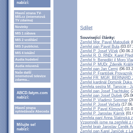
nabízí:
Hlavní strana TV-
MIS.cz (internetová
TV zdarma)
Novinky
Sdílet
MIS 1 zábava
Související články:
MIS 2 vzdělání
Zemřel Mgr. Pavel Matoušek
(
Zemřel pan Pavel Bula
(03.07.
MIS 3 publicist.
Zemřel P. Josef Vlček
(30.06.
MIS 4 lokální
Zemřel R. D. RNDr. Karel Před
Audia hudební
Zemřel fr. Benedikt il Moro V
Zemřel P. MUDr. Zdeněk Králí
Audia mluvená
Zemřel pan Jan Černý
(06.03.
Naše další
Zemřel P. František Provazník
internetové televize
Zemřel FR. MGR. BERNARD 
zdarma...
Zemřel kardinál Dominik Duka
Zemřela sestra M. Tarsicie - 
Zemřel pan Josef Trachtulec
(
ABCD.fatym.com
Zemřel pan Josef Dušek
(25.0
nabízí:
Zemřel P. Vladimír Sommer
(2
Zemřel P. Josef Večeřa
(17.06
Hlavní strana
Zemřel P. Pavel Klimovič
(11.0
vyhledávače Abeceda
Zemřel P. Jaroslav Kárník
(01.
Zemřela paní Anna Slatinská 
Vzpomněli jsme na zemřelé z 
Milujte se!
Zemřel bratr Jaroslav Čeněk 
nabízí:
Zemřel pan Karel Janíček z L