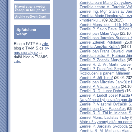
Zemřela paní Marie Dytrychov
Hlavní strana webu
Zemřela sestra M. Tarcisie V
časopisu Milujte se!
Zemřel Ing. Mgr. Stanislav Ja
Zemřela Marie Drexlerová - v
Archiv vyšlých čísel
kmotřenku...
(09.02.2025)
Zemřel Mons. doc. ThDr. RNDr
Zemřel P. Savio Pavel Řičica
Spřátelené
Zemřel pan Milan Vago
(23.10.
weby:
Zemřel pan Jaroslav Burian z 
Zemřel Zdeněk Pololáník
(25.0
Blog o FATYMu
zde
,
Zemřela Anežka Krátká
(04.01
blog o TV-MIS.cz
tv-
Zemřel pan Franz Oswald, vra
mis.signaly.cz
a
Zemřela sestra M. Patricie Jiř
další blog o TV-MIS
Zemřel P. Zdeněk Maryška
(05
zde
.
Zemřel R. D. Vít Martin Červe
Zemřel P. František Segeťa
(14
Rozloučení s panem Milanem H
Zemřel P. Jiří Tesař
(30.04.202
Zemřel pan Miroslav Jankůj z
Zemřel P. Václav Turza
(24.10
Zemřel R. D. Lubor Dobeš
(16.
Zemřel P. Ludolf Josef Kazd
Na věčnost byl povolán pan J
Zemřel P. Vlastimil Ovčáčík S
Zemřel pan Cyril Papoušek
(09
Zemřel R. D. ThLic. Michael
Zemřel Mons. Ladislav Tichý
(
Máte už vybraný citát na part
Zemřel P. Jaroslav Svoboda
(2
Zemřela S. M. Michaela Vlas