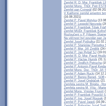
Zemřel R. D. Mgr. František
Zemřel Mons. ThDr. Petr ES
Zemřel pan Cvingráf
(02.09.20
V Kalifornii zemřel emeritní 
(16.08.2021)
Zemřel P. Pavel Motyka
(13.08
Zemřel P. Leopold Nesveda
(28
Zemřel P. František Tišek Frá
Zemřel MUDr. František Kofro
Rozloučení s P. Filipem Štajn
Na věčnost byl povolán pan J
Zemřel Josef Poštulka
(11.02.
Zemřel P. Stanislav Peroutka
Zemřel P. Mgr. Jiří Změlík
(24.
Zemřel P. Jan Rybář SJ
(19.01
Zemřel R. D. Mgr. Pavel Hruš
Zemřel P. Václav Hurník
(31.1
Zemřel P. Jindřich Petrucha
(1
Zemřel P. Antonín Pavel Kej
Zemřel Mons. Doc. ThDr. Jiří 
Zemřel P. Adam Rucki
(14.12.
Zemřel P. Benno Beneš, SDB
Zemřel P. Josef Ondráček
(21.
Zemřela sestra M. Brigita - Ro
Zemřela sestra M. Víta - Mar
Zemřel Mons. Vnislav Fruvirt
(
Zemřel P. František Pospíšil 
Zemřel P. Ing. Josef Rousek
(1
Zemřel P. Pavel Jagoš
(16.09.
Zemřel P. Bohuslav Jozef Špr