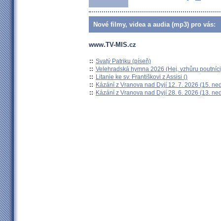
Nové filmy, videa a audia (mp3) pro vás:
www.TV-MIS.cz
::
Svatý Patriku (píseň)
::
Velehradská hymna 2026 (Hej, vzhůru poutníci
::
Litanie ke sv. Františkovi z Assisi ()
::
Kázání z Vranova nad Dyjí 12. 7. 2026 (15. ne
::
Kázání z Vranova nad Dyjí 28. 6. 2026 (13. ne