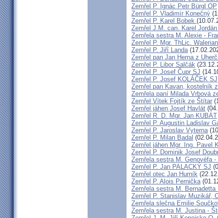
Zemřel P. Ignác Petr Bürgl OP
Zemřel P. Vladimír Konečný
(1
Zemřel P. Karel Bobek
(10.07.
Zemřel J.M. can. Karel Jordán
Zemřela sestra M. Alexie - Fra
Zemřel P. Mgr. ThLic. Walerian
Zemřel P. Jiří Landa
(17.02.20
Zemřel pan Jan Herna z Uherč
Zemřel P. Libor Salčák
(23.12.
Zemřel P. Josef Čupr SJ
(14.1
Zemřel P. Josef KOLÁČEK SJ
Zemřel pan Kavan, kostelník 
Zemřela paní Milada Vrbová 
Zemřel Vítek Fojtík ze Štítar
(
Zemřel jáhen Josef Havlát
(04.
Zemřel R. D. Mgr. Jan KUBÁT
Zemřel P. Augustin Ladislav 
Zemřel P. Jaroslav Vyterna
(10
Zemřel P. Milan Badal
(02.04.2
Zemřel jáhen Mgr. Ing. Pavel K
Zemřel P. Dominik Josef Dou
Zemřela sestra M. Genovéfa -
Zemřel P. Jan PALACKÝ SJ
(0
Zemřel otec Jan Hurník
(22.12
Zemřel P. Alois Pernička
(01.1
Zemřela sestra M. Bernadetta
Zemřel P. Stanislav Muzikář,
Zemřela slečna Emilie Součk
Zemřela sestra M. Justina - 
Zemřel J. M. Jiří Kopejsko O. 