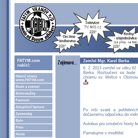
FATYM.com
Zemřel Mgr. Karel Berka
nabízí:
6. 2. 2013 zemřel ve věku 82 l
Berka. Rozloučení se bude 
Hlavní strana
chrámu sv. Mořice v Olomou
www.FATYM.com
Bude a zveme!
Bohoslužby
Farnosti
Adoptivní farnost
Po mši svaté a pohřebních
Zpravodaj
dočasnému odpočinku do rodin
Bylo
Autobus pro smuteční hosty bu
Foto
Pamatujme v modlitbě.
Hesla