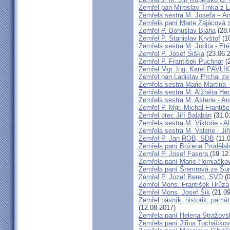
Zemřel pan Miroslav Trnka z 
Zemřela sestra M. Josefa – A
Zemřela paní Marie Zajácová 
Zemřel P. Bohuslav Bláha
(28.
Zemřel P. Stanislav Kryštof
(10
Zemřela sestra M. Judita - Eté
Zemřel P. Josef Šiška
(23.06.
Zemřel P. František Puchnar
(2
Zemřel Mgr. Ing. Karel PAVLÍ
Zemřel pan Ladislav Prchal z
Zemřela sestra Marie Martina
Zemřela sestra M. Alžběta He
Zemřela sestra M. Asterie - An
Zemřel P. Mgr. Michal Františ
Zemřel otec Jiří Balabán
(31.0
Zemřela sestra M. Viktorie - A
Zemřela sestra M. Valerie - Ji
Zemřel P. Jan ROB, SDB
(11.
Zemřela paní Božena Prodělal
Zemřel P. Josef Fasora
(19.12
Zemřela paní Marie Horniačko
Zemřela paní Šremrová ze Š
Zemřel P. Jozef Berec, SVD
(0
Zemřel Mons. František Hrůza
Zemřel Mons. Josef Šik
(21.09
Zemřel básník, historik, památ
(12.08.2017)
Zemřela paní Helena Stražovs
Zemřela paní Jiřina Tocháčk