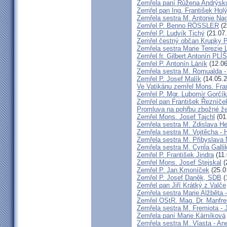
Zemřela paní Růžena Andrýsk
Zemřel pan Ing. František Hol
Zemřela sestra M. Antonie Na
Zemřel P. Benno RÖSSLER
(2
Zemřel P. Ludvík Tichý
(21.07
Zemřel čestný občan Krupky P.
Zemřela sestra Marie Terezie 
Zemřel fr. Gilbert Antonín P
Zemřel P. Antonín Láník
(12.06
Zemřela sestra M. Romualda -
Zemřel P. Josef Malík
(14.05.2
Ve Vatikánu zemřel Mons. Fra
Zemřel P. Mgr. Lubomír Gorčík
Zemřel pan František Řezníče
Promluva na pohřbu zbožné ž
Zemřel Mons. Josef Tajchl
(01
Zemřela sestra M. Zdislava H
Zemřela sestra M. Vojtěcha - 
Zemřela sestra M. Přibyslava 
Zemřela sestra M. Cyrila Galli
Zemřel P. František Jindra
(11.
Zemřel Mons. Josef Stejskal
(
Zemřel P. Jan Kmoníček
(25.0
Zemřel P. Josef Daněk, SDB
(
Zemřel pan Jiří Krátký z Valče
Zemřela sestra Marie Alžběta 
Zemřel OStR. Mag. Dr. Manfre
Zemřela sestra M. Fremiota - 
Zemřela paní Marie Kárníková
Zemřela sestra M. Vlasta - An