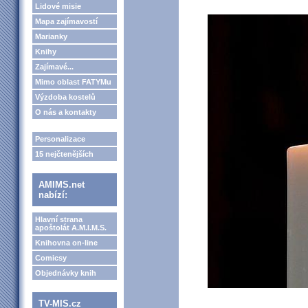
Lidové misie
Mapa zajímavostí
Marianky
Knihy
Zajímavé...
Mimo oblast FATYMu
Výzdoba kostelů
O nás a kontakty
Personalizace
15 nejčtenějších
AMIMS.net
nabízí:
Hlavní strana
apoštolát A.M.I.M.S.
Knihovna on-line
Comicsy
Objednávky knih
TV-MIS.cz