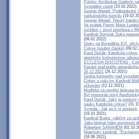
Polsko: Arcibiskup Gadecki na
Synodální cestě
(23.02.2022)
George Weigel: Podkopávání II
vatikánského koncilu
(19.02.2
George Weigel: Tekutý katoli
Ve svátek Panny Marie Lurdské
vizitátor + první promluva v M
Kardinál Dominik Duka reaguje
(09.02.2022)
Útoky na Benedikta XVI. přichá
Církve (soubor článků)
(09.02.
Karol Dučák: Katolická círke
ateistický komunismus odsoud
ECCLESIA DISCUTENS - Církev
Kázání pražského generálního 
25.12.2021
(26.12.2021)
Úvaha konvertity nad synodáln
Církev a vakcíny Kardinál Müll
očkování
(12.12.2021)
Modlitba za nového biskupa b
Byl jmenován nový Apoštolský 
Karol Dučák: Jaký je správný 
nauky Katolické církve?
(31.10
Synoda - Jak se k ní postavit, 
(19.10.2021)
Kardinál Burke: vděčný za uzd
'Jako biskup mám povinnost dů
Robertem SARAHEM
(02.10.2
Nigerijský kardinál: "Eucharis
(18.09.2021)