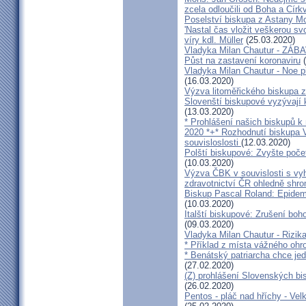
zcela odloučili od Boha a Církv
Poselství biskupa z Astany M
'Nastal čas vložit veškerou sv
víry kdl. Müller
(25.03.2020)
Vladyka Milan Chautur - ZÁ
Půst na zastavení koronaviru
(
Vladyka Milan Chautur - Noe p
(16.03.2020)
Výzva litoměřického biskupa z
Slovenští biskupové vyzývají 
(13.03.2020)
* Prohlášení našich biskupů k
2020 *+* Rozhodnutí biskupa V
souvisloslosti
(12.03.2020)
Polští biskupové: Zvyšte poče
(10.03.2020)
Výzva ČBK v souvislosti s vy
zdravotnictví ČR ohledně shr
Biskup Pascal Roland: Epidem
(10.03.2020)
Italští biskupové: Zrušení boh
(09.03.2020)
Vladyka Milan Chautur - Rizika
* Příklad z místa vážného o
* Benátský patriarcha chce je
(27.02.2020)
(Z) prohlášení Slovenských b
(26.02.2020)
Pentos - pláč nad hříchy - Ve