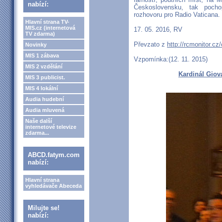
nabízí:
Československu, tak pocho
rozhovoru pro Radio Vaticana.
Hlavní strana TV-
MIS.cz (internetová
17. 05. 2016, RV
TV zdarma)
Převzato z
http://rcmonitor.cz/
Novinky
MIS 1 zábava
Vzpomínka:(12. 11. 2015)
MIS 2 vzdělání
Kardinál Giov
MIS 3 publicist.
MIS 4 lokální
Audia hudební
Audia mluvená
Naše další
internetové televize
zdarma...
ABCD.fatym.com
nabízí:
Hlavní strana
vyhledávače Abeceda
Milujte se!
nabízí: