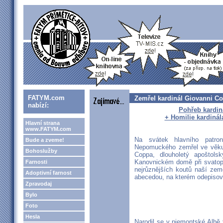
FATYM.com
Zemřel kardinál Giovanni C
nabízí:
Pohřeb kardin
+ Homilie kardinál
Hlavní strana
www.FATYM.com
Na svátek hlavního patr
Bude a zveme!
Nepomuckého zemřel ve věku 
Bohoslužby
Coppa, dlouholetý apoštols
Kanovnickém domě při svatope
Farnosti
nejrůznějších koutů naší zem
Adoptivní farnost
abecedou, na kterém odepisova
Zpravodaj
Bylo
Foto
Hesla
Narodil se v piemontské Albě 9