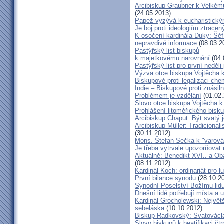
Arcibiskup Graubner k Velkém
(24.05.2013)
Papež vyzývá k eucharistick
Je boj proti ideologiím ztracen
K osočení kardinála Duky: Šéf
nepravdivé informace
(08.03.2
Pastýřský list biskupů
k majetkovému narovnání
(04.
Pastýřský list pro první neděli
Výzva otce biskupa Vojtěcha 
Biskupové proti legalizaci ch
Indie – Biskupové proti znásil
Problémem je vzdělání
(01.02.
Slovo otce biskupa Vojtěcha 
Prohlášení litoměřického bis
Arcibiskup Chaput: Být svatý j
Arcibiskup Müller: Tradicional
(30.11.2012)
Mons. Štefan Sečka k "varován
Je třeba vytrvale upozorňovat
Aktuálně: Benedikt XVI.. a Ob
(08.11.2012)
Kardinál Koch: ordinariát pro l
První bilance synodu
(28.10.2
Synodní Poselství Božímu lid
Dnešní lidé potřebují místa a u
Kardinál Grocholewski: Největ
sebeláska
(10.10.2012)
Biskup Radkovský: Svatováclavs
Slovo biskupů k beatifikaci čt