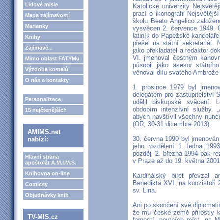
Lidové misie
Katolické univerzity Nejsvět
prací o ikonografii Nejsvětěj
Mapa zajímavostí
školu Beato Angelico založe
Marianky
vysvěcen 2. července 1949. O 
latiník do Papežské kanceláře 
Knihy
přešel na státní sekretariát. 
Zajímavé...
jako překladatel a redaktor do
VI. jmenoval čestným kanovn
Mimo oblast FATYMu
působil jako asesor státníh
Výzdoba kostelů
věnoval dílu svatého Ambrože a 
O nás a kontakty
1. prosince 1979 byl jmenov
delegátem pro zastupitelství 
Personalizace
udělil biskupské svěcení. 
obdobím intenzívní služby. 
15 nejčtenějších
abych navštívil všechny nunci
(OR, 30-31 dicembre 2013).
AMIMS.net
30. června 1990 byl jmenová
nabízí:
jeho rozdělení 1. ledna 19
později 2. března 1994 pak re
Hlavní strana
v Praze až do 19. května 2001
apoštolát A.M.I.M.S.
Knihovna on-line
Kardinálský biret převzal 
Benedikta XVI. na konzistoři 
Comicsy
sv. Lina.
Objednávky knih
Ani po skončení své diplomatic
že mu české země přirostly k
TV-MIS.cz
farností, poutních míst, na