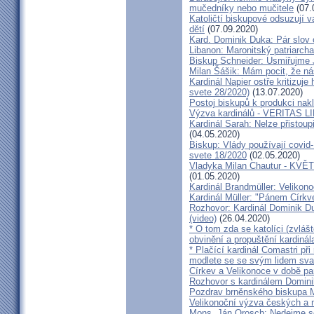
mučedníky nebo mučitele
(07.
Katoličtí biskupové odsuzují v
dětí
(07.09.2020)
Kard. Dominik Duka: Pár slov 
Libanon: Maronitský patriarch
Biskup Schneider: Usmiřujme J
Milan Šášik: Mám pocit, že n
Kardinál Napier ostře kritizuje
svete 28/2020)
(13.07.2020)
Postoj biskupů k produkci nakl
Výzva kardinálů - VERITAS L
Kardinál Sarah: Nelze přistoup
(04.05.2020)
Biskup: Vlády používají covid-
svete 18/2020
(02.05.2020)
Vladyka Milan Chautur - KVĚT
(01.05.2020)
Kardinál Brandmüller: Velikon
Kardinál Müller: "Pánem Církve
Rozhovor: Kardinál Dominik 
(video)
(26.04.2020)
* O tom zda se katolíci (zvláš
obvinění a propuštění kardinál
* Plačící kardinál Comastri při
modlete se se svým lidem sva
Církev a Velikonoce v době p
Rozhovor s kardinálem Domin
Pozdrav brněnského biskupa M
Velikonoční výzva českých a
Mons. Ján Orosch: Nedejme se 