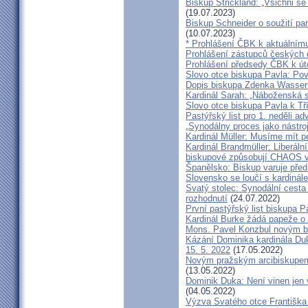
Biskup Strickland: „Všichni se
(19.07.2023)
Biskup Schneider o soužití p
(10.07.2023)
* Prohlášení ČBK k aktuálnímu
Prohlášení zástupců českých c
Prohlášení předsedy ČBK k út
Slovo otce biskupa Pavla: Pov
Dopis biskupa Zdenka Wasserb
Kardinál Sarah: „Náboženská 
Slovo otce biskupa Pavla k Tří
Pastýřský list pro 1. neděli ad
„Synodálny proces jako nástro
Kardinál Müller: Musíme mít p
Kardinál Brandmüller: Liberální
biskupové způsobují CHAOS v 
Španělsko: Biskup varuje před
Slovensko se loučí s kardin
Svatý stolec: Synodální cesta
rozhodnutí
(24.07.2022)
První pastýřský list biskupa P
Kardinál Burke žádá papeže o
Mons. Pavel Konzbul novým b
Kázání Dominika kardinála Duky
15. 5. 2022
(17.05.2022)
Novým pražským arcibiskupem
(13.05.2022)
Dominik Duka: Není vinen jen vo
(04.05.2022)
Výzva Svatého otce Františka