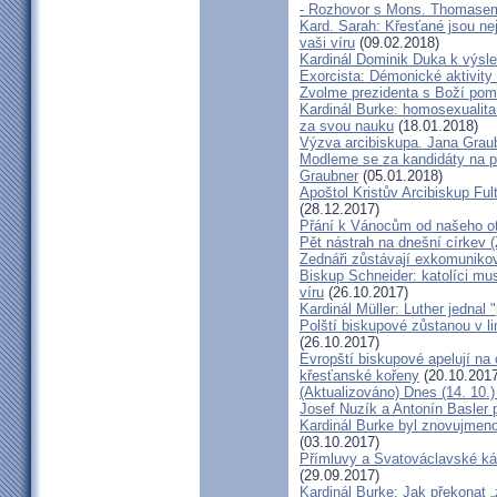
- Rozhovor s Mons. Thomase
Kard. Sarah: Křesťané jsou ne
vaši víru
(09.02.2018)
Kardinál Dominik Duka k výsl
Exorcista: Démonické aktivity
Zvolme prezidenta s Boží pom
Kardinál Burke: homosexualita
za svou nauku
(18.01.2018)
Výzva arcibiskupa. Jana Grau
Modleme se za kandidáty na pr
Graubner
(05.01.2018)
Apoštol Kristův Arcibiskup Ful
(28.12.2017)
Přání k Vánocům od našeho ot
Pět nástrah na dnešní církev (
Zednáři zůstávají exkomunikova
Biskup Schneider: katolíci mus
víru
(26.10.2017)
Kardinál Müller: Luther jednal
Polští biskupové zůstanou v li
(26.10.2017)
Evropští biskupové apelují na 
křesťanské kořeny
(20.10.2017
(Aktualizováno) Dnes (14. 10.)
Josef Nuzík a Antonín Basler
Kardinál Burke byl znovujmen
(03.10.2017)
Přímluvy a Svatováclavské káz
(29.09.2017)
Kardinál Burke: Jak překonat 