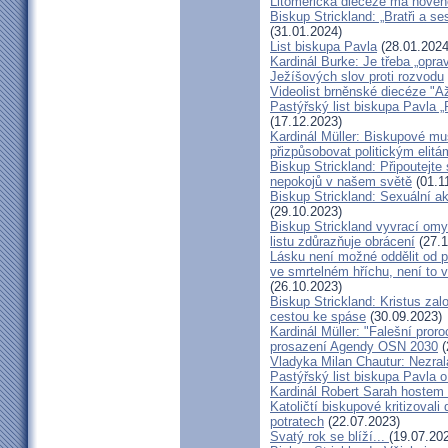
Litoměřická diecéze má novéh
Biskup Strickland: „Bratři a se
(31.01.2024)
List biskupa Pavla
(28.01.2024
Kardinál Burke: Je třeba „opr
Ježíšových slov proti rozvodu
Videolist brněnské diecéze "
Pastýřský list biskupa Pav
(17.12.2023)
Kardinál Müller: Biskupové mus
přizpůsobovat politickým elitá
Biskup Strickland: Připoutejte
nepokojů v našem světě
(01.1
Biskup Strickland: Sexuální ak
(29.10.2023)
Biskup Strickland vyvrací omyl
listu zdůrazňuje obrácení
(27.1
Lásku není možné oddělit od p
ve smrtelném hříchu, není to 
(26.10.2023)
Biskup Strickland: Kristus zalo
cestou ke spáse
(30.09.2023)
Kardinál Müller: "Falešní pror
prosazení Agendy OSN 2030
(
Vladyka Milan Chautur: Nezra
Pastýřský list biskupa Pavla o
Kardinál Robert Sarah hostem 
Katoličtí biskupové kritizovali
potratech
(22.07.2023)
Svatý rok se blíží...
(19.07.20