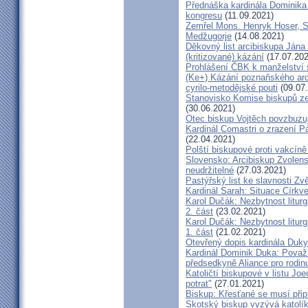
Přednáška kardinála Dominika
kongresu
(11.09.2021)
Zemřel Mons. Henryk Hoser, SA
Medžugorje
(14.08.2021)
Děkovný list arcibiskupa Ján
(kritizované) kázání
(17.07.202
Prohlášení ČBK k manželství 
(Ke+) Kázání poznaňského arc
cyrilo-metodějské pouti
(09.07
Stanovisko Komise biskupů zem
(30.06.2021)
Otec biskup Vojtěch povzbuzu
Kardinál Comastri o zrazení 
(22.04.2021)
Polští biskupové proti vakcíně
Slovensko: Arcibiskup Zvolens
neudržitelné
(27.03.2021)
Pastýřský list ke slavnosti Z
Kardinál Sarah: Situace Církve
Karol Dučák: Nezbytnost litur
2. část
(23.02.2021)
Karol Dučák: Nezbytnost litur
1. část
(21.02.2021)
Otevřený dopis kardinála Duky
Kardinál Dominik Duka: Považu
předsedkyně Aliance pro rodin
Katoličtí biskupové v listu Jo
potrat"
(27.01.2021)
Biskup: Křesťané se musí přip
Skotský biskup vyzývá katolík