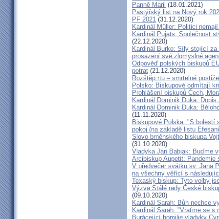
Panně Marii
(18.01.2021)
Pastýřský list na Nový rok 20
PF 2021
(31.12.2020)
Kardinál Müller: Politici nema
Kardinál Pujats: Společnost st
(22.12.2020)
Kardinál Burke: Síly stojící 
prosazení své zlomyslné agend
Odpověď polských biskupů EU p
potrat
(21.12.2020)
Rozštěp rtu – smrtelné postiž
Polsko: Biskupové odmítají kr
Prohlášení biskupů Čech, Mor
Kardinál Dominik Duka: Dopis
Kardinál Dominik Duka: Běloh
(11.11.2020)
Biskupové Polska: "S bolestí 
pokoj (na základě listu Efesa
Slovo brněnského biskupa Vojt
(31.10.2020)
Vladyka Ján Babjak: Buďme vy
Arcibiskup Aupetit: Pandemie s
V předvečer svátku sv. Jana Pa
na všechny věřící s následují
Texaský biskup: Tyto volby jso
Výzva Stálé rady České bisku
(09.10.2020)
Kardinál Sarah: Bůh nechce vy
Kardinál Sarah: "Vraťme se s r
Burácející homilie vladyky Cyri