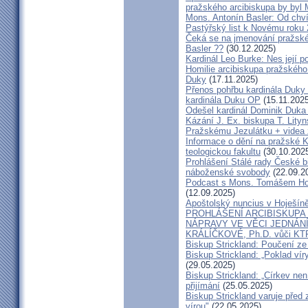
pražského arcibiskupa by byl 
Mons. Antonín Basler: Od chvíl
Pastýřský list k Novému roku
Čeká se na jmenování pražské
Basler ??
(30.12.2025)
Kardinál Leo Burke: Nes její p
Homilie arcibiskupa pražského
Duky
(17.11.2025)
Přenos pohřbu kardinála Duky
kardinála Duku OP
(15.11.2025
Odešel kardinál Dominik Duka 
Kázání J. Ex. biskupa T. Lity
Pražskému Jezulátku + videa 
Informace o dění na pražské Ka
teologickou fakultu
(30.10.202
Prohlášení Stálé rady České b
náboženské svobody
(22.09.2
Podcast s Mons. Tomášem Ho
(12.09.2025)
Apoštolský nuncius v Hoješín
PROHLÁŠENÍ ARCIBISKUPA
NÁPRAVY VE VĚCI JEDNÁNÍ
KRÁLÍČKOVÉ, Ph.D. vůči KT
Biskup Strickland: Poučení 
Biskup Strickland: „Poklad ví
(29.05.2025)
Biskup Strickland: „Církev nen
přijímání
(25.05.2025)
Biskup Strickland varuje před 
vírou"
(22.05.2025)