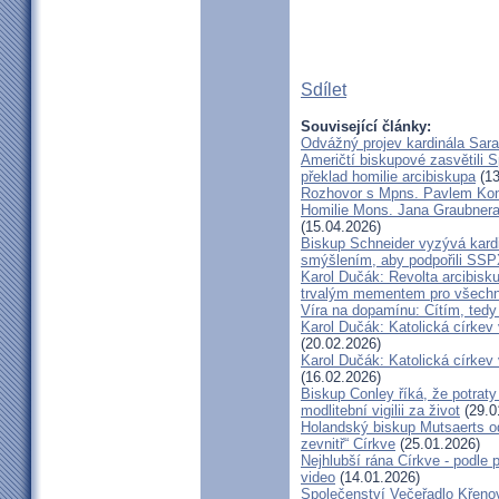
Sdílet
Související články:
Odvážný projev kardinála Sar
Američtí biskupové zasvětili 
překlad homilie arcibiskupa
(13
Rozhovor s Mpns. Pavlem Ko
Homilie Mons. Jana Graubnera 
(15.04.2026)
Biskup Schneider vyzývá kardi
smýšlením, aby podpořili SS
Karol Dučák: Revolta arcibisk
trvalým mementem pro všechny
Víra na dopamínu: Cítím, ted
Karol Dučák: Katolická církev v
(20.02.2026)
Karol Dučák: Katolická církev v
(16.02.2026)
Biskup Conley říká, že potrat
modlitební vigilii za život
(29.0
Holandský biskup Mutsaerts ods
zevnitř“ Církve
(25.01.2026)
Nejhlubší rána Církve - podle
video
(14.01.2026)
Společenství Večeřadlo Křeno