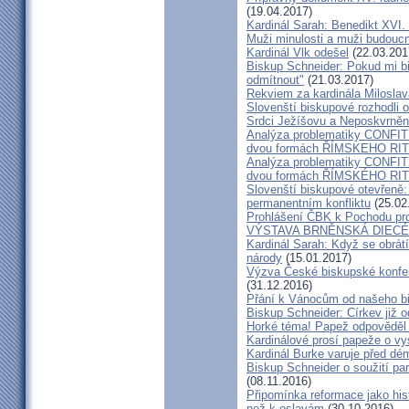
(19.04.2017)
Kardinál Sarah: Benedikt XVI
Muži minulosti a muži budoucno
Kardinál Vlk odešel
(22.03.201
Biskup Schneider: Pokud mi bi
odmítnout"
(21.03.2017)
Rekviem za kardinála Milosla
Slovenští biskupové rozhodli
Srdci Ježíšovu a Neposkvrně
Analýza problematiky CON
dvou formách ŘÍMSKEHO RITU
Analýza problematiky CON
dvou formách ŘÍMSKÉHO RIT
Slovenští biskupové otevřeně:
permanentním konfliktu
(25.02
Prohlášení ČBK k Pochodu pro 
VÝSTAVA BRNĚNSKÁ DIECÉ
Kardinál Sarah: Když se obrát
národy
(15.01.2017)
Výzva České biskupské konfer
(31.12.2016)
Přání k Vánocům od našeho b
Biskup Schneider: Církev již 
Horké téma! Papež odpověděl 
Kardinálové prosí papeže o vys
Kardinál Burke varuje před d
Biskup Schneider o soužití p
(08.11.2016)
Připomínka reformace jako hi
než k oslavám
(30.10.2016)