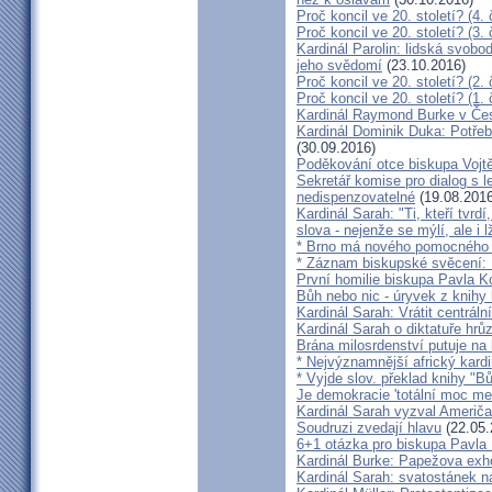
Proč koncil ve 20. století? (4. 
Proč koncil ve 20. století? (3. 
Kardinál Parolin: lidská svobo
jeho svědomí
(23.10.2016)
Proč koncil ve 20. století? (2. 
Proč koncil ve 20. století? (1. 
Kardinál Raymond Burke v Čes
Kardinál Dominik Duka: Potře
(30.09.2016)
Poděkování otce biskupa Vojt
Sekretář komise pro dialog s l
nedispenzovatelné
(19.08.2016
Kardinál Sarah: "Ti, kteří tvrd
slova - nejenže se mýlí, ale i l
* Brno má nového pomocného b
* Záznam biskupské svěcení: B
První homilie biskupa Pavla K
Bůh nebo nic - úryvek z knihy
Kardinál Sarah: Vrátit centrální
Kardinál Sarah o diktatuře hr
Brána milosrdenství putuje na
* Nejvýznamnější africký kardi
* Vyjde slov. překlad knihy "B
Je demokracie 'totální moc me
Kardinál Sarah vyzval Američ
Soudruzi zvedají hlavu
(22.05.
6+1 otázka pro biskupa Pavla
Kardinál Burke: Papežova exh
Kardinál Sarah: svatostánek n