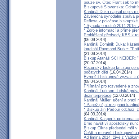
pouze sv. Otec František to m
Biskupové Slovenska: Odmítíme
Kardinál Duka napsal dopis r
Závěrečná synodální zpráva p
Reflexe v poločase biskupské
* Synoda o rodině 2014-2015: 
* Zdroje informací a přímé pře
Prohlášení předsedy KBS k ro
(06.09.2014)
Kardinál Dominik Duka: kázání
kardinál Raymond Burke: "Pot
(21.08.2014)
Biskup Atanáš SCHNEIDER: "Na
(20.07.2014)
Řezenský biskup kritizuje gen
počatých dětí
(16.04.2014)
Evropští biskupové vyzvali k 
(09.04.2014)
Přijímání pro rozvedené a zn
Kardinál Turkson: Lidská práva 
dezinterpretace
(12.03.2014)
Kardinál Müller: učení a praxi 
* Papež přijal rezignaci kardin
* Biskup Jiří Paďour odchází 
(04.03.2014)
Kardinál Kasper k problemati
Brno navštíví apoštolský nun
Biskup Cikrle předsedal mši v 
Čeští a moravští biskupové u 
Ad limina 2014: živě z Vatik