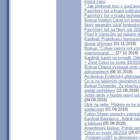
konce časů
* Jak překonat krizi v současn
Pastýřský list o kráse kněžsk
Pastýřský list o studiu teologi
Biskup Vojtěch Cikrle byl jmen
Nový generální vikář brněnské
Pastýřský list na Nový rok 20
Přání k Vánocům od našeho ot
Kardinál: Praktikující homosex
dostat přijímání
(01.11.2018)
Biskup: "Církev nesmí mít str
islamizovaná! ...
(27.10.2018)
Kardinál Sarah na synodě: Odvá
+ Život Cirkvi vo svete 43/201
Biskup Chaput vystoupil proti
dokumentech
(06.10.2018)
Arcibiskup Zvolenský překvapil
Co je za falešným obviněním 
Biskup Schneider: Ze strachu 
preláti prohlášení
(11.09.2018)
Ještě nikdy v historii nebyl s
(04.09.2018)
Útok na nebe: Přidejte se ke k
společnost
(01.09.2018)
Fulton Sheen prorocky varoval 
Kardinál Bagnasco: Jedině náv
a lidskost
(05.08.2018)
Argentinský biskup:,Potrat není
Cirkvi vo svete 28/2018
(20.07
„Program LGBT je démonický út