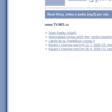
Nové filmy, videa a audia (mp3) pro vás:
www.TV-MIS.cz
::
Svatý Patriku (píseň)
::
Velehradská hymna 2026 (Hej, vzhůru poutníci
::
Litanie ke sv. Františkovi z Assisi ()
::
Kázání z Vranova nad Dyjí 12. 7. 2026 (15. ne
::
Kázání z Vranova nad Dyjí 28. 6. 2026 (13. ne