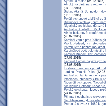
Synodu o rodině
(05.10.2015)
Africký kardinál na Světovém 
(04.10.2015)
Biskup Atanáš Schneider - d
(03.10.2015)
Polští biskupové a blížící se
Biskupové svolávají první nár
Nigerijský arcibiskup důrazně 
Arcibiskup Carballo z Vatikánu
Afričtí biskupové: odmítáme i
(20.09.2015)
Kardinál varuje před 'ďábelsk
Prohl. předsedy a místopředse
Potřebujeme poznat moudrost, 
Kardinálové opět polemizují s
Kardinál Brandmüller: Zastánci
(27.08.2015)
Kardinál Cordes papežským l
(23.08.2015)
Exkluzivní rozhovor pro Aktual
kardinál Dominik Duka.
(12.08
Arcibiskup Jan Graubner k pa
Prohlášení předsedy ČBK u pří
Nigerijští biskupové: "Nepodl
Arcibiskup Detroitu: Kázat pro
Polský episkopát hluboce rozča
(24.07.2015)
Přijímání eucharistie rozveden
Nad Mexikem byl proveden ve
Prorocká slova z r. 1980 k syn