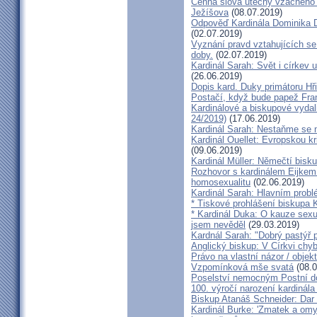
Cenná slova útěchy vzácného 
Ježíšova
(08.07.2019)
Odpověď Kardinála Dominika D
(02.07.2019)
Vyznání pravd vztahujících se
doby.
(02.07.2019)
Kardinál Sarah: Svět i církev u
(26.06.2019)
Dopis kard. Duky primátoru Hř
Postačí, když bude papež Fran
Kardinálové a biskupové vydali 
24/2019)
(17.06.2019)
Kardinál Sarah: Nestaňme se m
Kardinál Ouellet: Evropskou k
(09.06.2019)
Kardinál Müller: Němečtí bisk
Rozhovor s kardinálem Eijkem:
homosexualitu
(02.06.2019)
Kardinál Sarah: Hlavním probl
* Tiskové prohlášení biskupa K
* Kardinál Duka: O kauze sexu
jsem nevěděl
(29.03.2019)
Kardnál Sarah: "Dobrý pastýř p
Anglický biskup: V Církvi chybí
Právo na vlastní názor / objek
Vzpomínková mše svatá
(08.0
Poselství nemocným Postní d
100. výročí narození kardinála
Biskup Atanáš Schneider: Dar
Kardinál Burke: 'Zmatek a omy