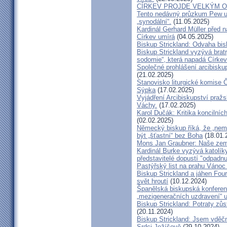
CÍRKEV PROJDE VELKÝM O
Tento nedávný průzkum Pew uk
„synodální“.
(11.05.2025)
Kardinál Gerhard Müller před 
Církev umírá
(04.05.2025)
Biskup Strickland: Odvaha bi
Biskup Strickland vyzývá bratry
sodomie“, která napadá Církev
Společné prohlášení arcibisk
(21.02.2025)
Stanovisko liturgické komise
Sýpka
(17.02.2025)
Vyjádření Arcibiskupství pra
Váchy.
(17.02.2025)
Karol Dučák: Kritika koncilníc
(02.02.2025)
Německý biskup říká, že „nem
být „šťastní“ bez Boha
(18.01.
Mons Jan Graubner: Naše ze
Kardinál Burke vyzývá katolíky,
představitelé dopustí "odpadnu
Pastýřský list na prahu Vánoc
Biskup Strickland a jáhen Four
svět hroutí
(10.12.2024)
Španělská biskupská konferenc
„mezigeneračních uzdravení“ u
Biskup Strickland: Potraty zů
(20.11.2024)
Biskup Strickland: Jsem vděčn
Srdci Ježíšově
(29.10.2024)