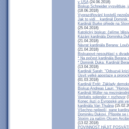
v USA
(24.06.2018)
Biskup Schneider vysvětluje, 
(18.06.2018)
Vyprazdňování kostelů nezpůso
Jak to vidí... kardinál Domini
Kardinál Burke přijede na Slov
(25.04.2018)
Katolický biskup: čelíme 'děs
Kázání kardinála Dominika Duky
(21.04.2018)
Návrat kardinála Berana: Lo
(21.04.2018)
Biskupové nesouhlasí s divadel
* Na počest kardinála Berana 
* Dominik Duka: Kardinál Beran
(13.04.2018)
Kardinál Sarah: "Odsuzuji kriz
Úsvit velké apostaze a proroc
(01.03.2018)
Kardinál Erdö: Základy demokra
Biskup Andreas Laun: "Homos
Kardinál Müller na mezinárodní
Veritatis splendor + rozhovor
(
Konec iluzí o Evropské unii ve
kardinála Van Thuâna
(15.02.2
Všechno nejlepší, pane kardiná
Dominiku Dukovi. Připojte se i
Stojím za naším Otcem Arcib
(13.02.2018)
POVINNOST HÁJIT POSVÁT