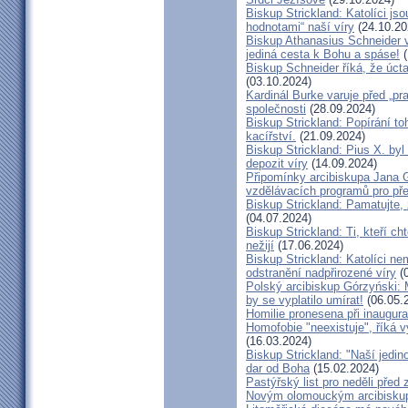
Biskup Strickland: Katolíci jso
hodnotami“ naší víry
(24.10.20
Biskup Athanasius Schneider vy
jediná cesta k Bohu a spáse!
(
Biskup Schneider říká, že úct
(03.10.2024)
Kardinál Burke varuje před „pr
společnosti
(28.09.2024)
Biskup Strickland: Popírání to
kacířství.
(21.09.2024)
Biskup Strickland: Pius X. by
depozit víry
(14.09.2024)
Připomínky arcibiskupa Jana 
vzdělávacích programů pro pře
Biskup Strickland: Pamatujte,
(04.07.2024)
Biskup Strickland: Ti, kteří ch
nežijí
(17.06.2024)
Biskup Strickland: Katolíci ne
odstranění nadpřirozené víry
(0
Polský arcibiskup Górzyński: 
by se vyplatilo umírat!
(06.05.
Homilie pronesena při inaugur
Homofobie "neexistuje", říká 
(16.03.2024)
Biskup Strickland: "Naší jedin
dar od Boha
(15.02.2024)
Pastýřský list pro neděli pře
Novým olomouckým arcibiskup