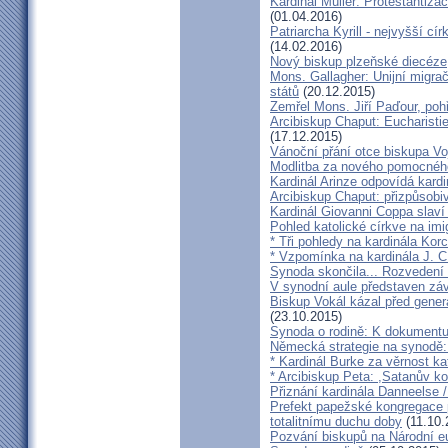
Kardinál Müller: Protestantiza
(01.04.2016)
Patriarcha Kyrill - nejvyšší cí
(14.02.2016)
Nový biskup plzeňské diecéze
Mons. Gallagher: Unijní migrač
států
(20.12.2015)
Zemřel Mons. Jiří Paďour, poh
Arcibiskup Chaput: Eucharisti
(17.12.2015)
Vánoční přání otce biskupa Vo
Modlitba za nového pomocnéh
Kardinál Arinze odpovídá kardi
Arcibiskup Chaput: přizpůsobi
Kardinál Giovanni Coppa slav
Pohled katolické církve na imi
* Tři pohledy na kardinála Kor
* Vzpomínka na kardinála J. C
Synoda skončila... Rozvedení p
V synodní aule představen z
Biskup Vokál kázal před gen
(23.10.2015)
Synoda o rodině: K dokumentu
Německá strategie na synodě: 
* Kardinál Burke za věrnost ka
* Arcibiskup Peta: ,Satanův kou
Přiznání kardinála Danneelse /
Prefekt papežské kongregace 
totalitnímu duchu doby
(11.10.
Pozvání biskupů na Národní e