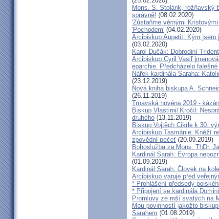
(25.02.2020)
Mons. S. Stolárik, rožňavský
správně!
(08.02.2020)
'Zůstaňme věrnými Kristovými 
'Pochodem'
(04.02.2020)
Arcibiskup Aupetit: Kým jsem 
(03.02.2020)
Karol Dučák: Dobrodiní Triden
Arcibiskup Cyril Vasiľ jmenov
eparchie. Předcházelo falešné
Nářek kardinála Saraha: Katoli
(23.12.2019)
Nová kniha biskupa A. Schneid
(26.11.2019)
Trnavská novéna 2019 - kázá
Biskup Vlastimil Kročil: Nesp
druhého
(13.11.2019)
Biskup Vojtěch Cikrle k 30. v
Arcibiskup Tasmánie: Kněží n
zpovědní pečeť
(20.09.2019)
Bohoslužba za Mons. ThDr. Ja
Kardinál Sarah: Evropa nepozn
(01.09.2019)
Kardinál Sarah: Človek na kol
Arcibiskup varuje před veřejn
* Prohlášení předsedy polskéh
* Připojení se kardinála Domi
Promluvy ze mší svatých na Ml
Mou povinností jakožto biskup
Sarahem
(01.08.2019)