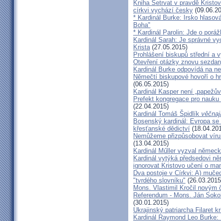
Kniha Setrvat v pravdě Kristov
církvi vychází česky
(09.06.20
* Kardinál Burke: Irsko hlaso
Boha"
* Kardinál Parolin: Jde o poráž
Kardinál Sarah: Je správné vy
Krista
(27.05.2015)
Prohlášení biskupů střední a 
Otevření otázky znovu sezdan
Kardinál Burke odpovídá na ne
Němečtí biskupové hovoří o hr
(06.05.2015)
Kardinál Kasper není „papežův
Prefekt kongregace pro nauku 
(22.04.2015)
Kardinál Tomáš Špidlík
věčnaj
Bosenský kardinál: Evropa se
křesťanské dědictví
(18.04.20
Nemůžeme přizpůsobovat víru d
(13.04.2015)
Kardinál Műller vyzval němec
Kardinál vytýká předsedovi 
ignorovat Kristovo učení o ma
Dva postoje v Církvi: A) muče
"tvrdého slovníku"
(26.03.2015
Mons. Vlastimil Kročil novým
Referendum - Mons. Ján Sokol:
(30.01.2015)
Ukrajinský patriarcha Filaret kr
Kardinál Raymond Leo Burke: 