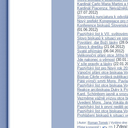
Kardinál Carlo Maria Martini a
Kardinál Piacenza: Nejvážněj
(27.07.2012)
Slovenská nunciatura k odvol
Nový prefekt Kongregace pro 
Konference biskupů Slovenska
(01.06.2012)
Pastýřský list k VII. světovém
Slovo biskupů k situaci ve spo
Povolání, dar Boží lásky
(28.0
Slovo k dnešku
(21.04.2012)
Svaté přijímání
(06.04.2012)
Velikonoční přání otce Jiřího 
Jde nakonec o věrnost
(30.01.
V síle pravdy a lásky
(22.01.2
Pastýřský list pro Nový rok 2
Vánoční přání otce biskupa V
Biskup Cikrle vydává publikac
Páté výročí smrti Mons. Pavla
Pastýřský list otce biskupa V
Reakce arcibiskupa Duky k Pr
Kard. Schönborn jasně a srozu
Vezměme vážně výzvu otce b
Uvedení Mons. Jana Vokála d
Pastýřský list k první neděli p
Pastýřský list otce biskupa Vo
Prohlášení biskupů k situaci v
| Autor:
Roman Tomek
| Vydáno dne 1
| Zdroj
Přidat komentář
|