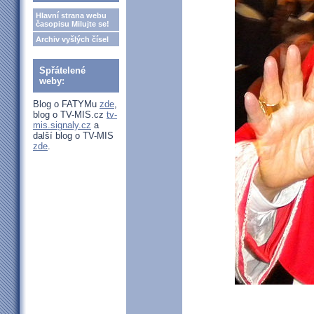
Hlavní strana webu
časopisu Milujte se!
Archiv vyšlých čísel
Spřátelené
weby:
Blog o FATYMu
zde
,
blog o TV-MIS.cz
tv-
mis.signaly.cz
a
další blog o TV-MIS
zde
.