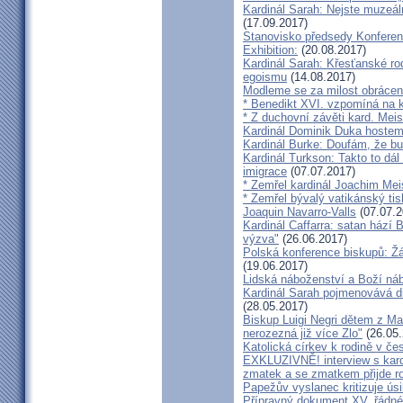
Kardinál Sarah: Nejste muzeální
(17.09.2017)
Stanovisko předsedy Konfere
Exhibition:
(20.08.2017)
Kardinál Sarah: Křesťanské ro
egoismu
(14.08.2017)
Modleme se za milost obrácení
* Benedikt XVI. vzpomíná na k
* Z duchovní závěti kard. Mei
Kardinál Dominik Duka hoste
Kardinál Burke: Doufám, že bud
Kardinál Turkson: Takto to dál
imigrace
(07.07.2017)
* Zemřel kardinál Joachim Mei
* Zemřel bývalý vatikánský ti
Joaquin Navarro-Valls
(07.07.2
Kardinál Caffarra: satan hází B
výzva"
(26.06.2017)
Polská konference biskupů: Žá
(19.06.2017)
Lidská náboženství a Boží ná
Kardinál Sarah pojmenovává dik
(28.05.2017)
Biskup Luigi Negri dětem z Ma
nerozezná již více Zlo"
(26.05.
Katolická církev k rodině v če
EXKLUZIVNĚ! interview s kar
zmatek a se zmatkem přijde ro
Papežův vyslanec kritizuje úsi
Přípravný dokument XV. řádné