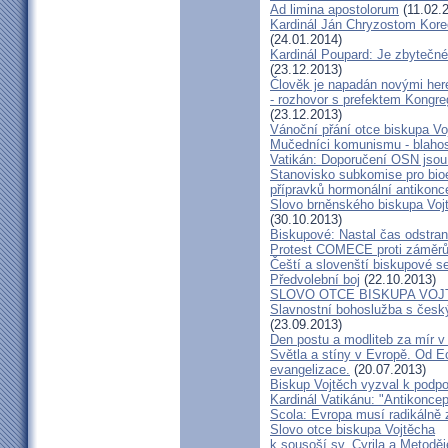
Ad limina apostolorum
(11.02.
Kardinál Ján Chryzostom Kore
(24.01.2014)
Kardinál Poupard: Je zbytečné 
(23.12.2013)
Člověk je napadán novými he
- rozhovor s prefektem Kongre
(23.12.2013)
Vánoční přání otce biskupa Vo
Mučedníci komunismu - blahos
Vatikán: Doporučení OSN jsou
Stanovisko subkomise pro bioe
přípravků hormonální antikon
Slovo brněnského biskupa Vojt
(30.10.2013)
Biskupové: Nastal čas odstran
Protest COMECE proti záměr
Čeští a slovenští biskupové s
Předvolební boj
(22.10.2013)
SLOVO OTCE BISKUPA VOJ
Slavnostní bohoslužba s česk
(23.09.2013)
Den postu a modliteb za mír v 
Světla a stíny v Evropě. Od Ec
evangelizace.
(20.07.2013)
Biskup Vojtěch vyzval k podpoř
Kardinál Vatikánu: "Antikonce
Scola: Evropa musí radikálně z
Slovo otce biskupa Vojtěcha
k sousoší sv. Cyrila a Metodě