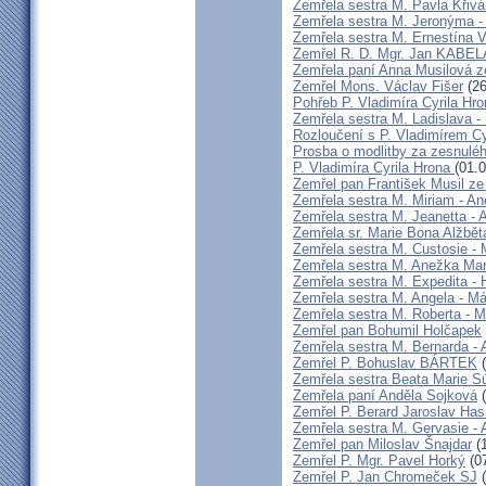
Zemřela sestra M. Pavla Křiv
Zemřela sestra M. Jeronýma -
Zemřela sestra M. Ernestína V
Zemřel R. D. Mgr. Jan KABE
Zemřela paní Anna Musilová 
Zemřel Mons. Václav Fišer
(26
Pohřeb P. Vladimíra Cyrila Hr
Zemřela sestra M. Ladislava 
Rozloučení s P. Vladimírem 
Prosba o modlitby za zesnulé
P. Vladimíra Cyrila Hrona
(01.
Zemřel pan František Musil ze 
Zemřela sestra M. Miriam - 
Zemřela sestra M. Jeanetta -
Zemřela sr. Marie Bona Alžbě
Zemřela sestra M. Custosie - 
Zemřela sestra M. Anežka Ma
Zemřela sestra M. Expedita -
Zemřela sestra M. Angela - Má
Zemřela sestra M. Roberta - M
Zemřel pan Bohumil Holčapek
Zemřela sestra M. Bernarda - 
Zemřel P. Bohuslav BÁRTEK
(
Zemřela sestra Beata Marie 
Zemřela paní Anděla Sojková
(
Zemřel P. Berard Jaroslav Has
Zemřela sestra M. Gervasie -
Zemřel pan Miloslav Šnajdar
(1
Zemřel P. Mgr. Pavel Horký
(07
Zemřel P. Jan Chromeček SJ
(