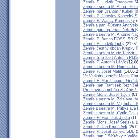
Zemřel P. Ludvík Otradovec 
Zemřela sestra M. Alma - Hel
Zemřel pan Drahomír Kubek
(0
Zemřel P. Jaroslav Kopecký 
Zemřel P. Václav Kamenický
(
Zemřela paní Růžena Andrýsk
Zemřel pan Ing. František Hol
Zemřela sestra M. Antonie Na
Zemřel P. Benno RÖSSLER
(2
Zemřel P. Ludvík Tichý
(21.07
Zemřel čestný občan Krupky P.
Zemřela sestra Marie Terezie 
Zemřel fr. Gilbert Antonín P
Zemřel P. Antonín Láník
(12.06
Zemřela sestra M. Romualda -
Zemřel P. Josef Malík
(14.05.2
Ve Vatikánu zemřel Mons. Fra
Zemřel P. Mgr. Lubomír Gorčík
Zemřel pan František Řezníče
Promluva na pohřbu zbožné ž
Zemřel Mons. Josef Tajchl
(01
Zemřela sestra M. Zdislava H
Zemřela sestra M. Vojtěcha - 
Zemřela sestra M. Přibyslava 
Zemřela sestra M. Cyrila Galli
Zemřel P. František Jindra
(11.
Zemřel Mons. Josef Stejskal
(
Zemřel P. Jan Kmoníček
(25.0
Zemřel P. Josef Daněk, SDB
(
Zemřel pan Jiří Krátký z Valče