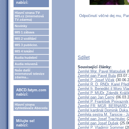
nabízí:
Hlavní strana TV-
Odpočinutí věčné dej mu, Pan
MIS.cz (internetová
TV zdarma)
Novinky
MIS 1 zábava
MIS 2 vzdělání
MIS 3 publicist.
MIS 4 lokální
Sdílet
Audia hudební
Audia mluvená
Související články:
Naše další
Zemřel Mgr. Pavel Matoušek
(
internetové televize
Zemřel pan Pavel Bula
(03.07.
zdarma...
Zemřel P. Josef Vlček
(30.06.
Zemřel R. D. RNDr. Karel Před
Zemřel fr. Benedikt il Moro V
ABCD.fatym.com
Zemřel P. MUDr. Zdeněk Králí
nabízí:
Zemřel pan Jan Černý
(06.03.
Zemřel P. František Provazník
Hlavní strana
Zemřel FR. MGR. BERNARD 
vyhledávače Abeceda
Zemřel kardinál Dominik Duka
Zemřela sestra M. Tarsicie - 
Zemřel pan Josef Trachtulec
(
Milujte se!
Zemřel pan Josef Dušek
(25.0
nabízí:
Zemřel P. Vladimír Sommer
(2