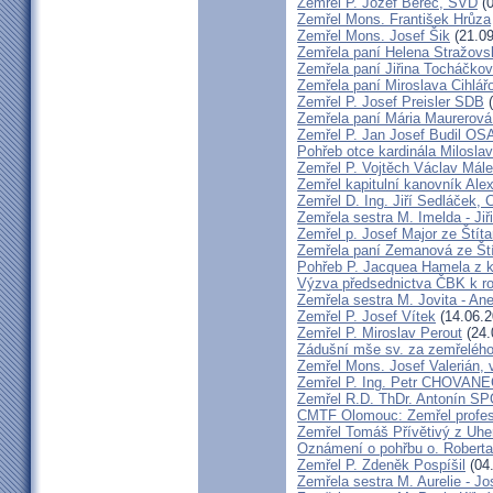
Zemřel P. Jozef Berec, SVD
(0
Zemřel Mons. František Hrůza
Zemřel Mons. Josef Šik
(21.09
Zemřela paní Helena Stražovs
Zemřela paní Jiřina Tocháčk
Zemřela paní Miroslava Cihlá
Zemřel P. Josef Preisler SDB
(
Zemřela paní Mária Maurerová
Zemřel P. Jan Josef Budil OS
Pohřeb otce kardinála Milosla
Zemřel P. Vojtěch Václav Mál
Zemřel kapitulní kanovník Ale
Zemřel D. Ing. Jiří Sedláček,
Zemřela sestra M. Imelda - Ji
Zemřel p. Josef Major ze Štíta
Zemřela paní Zemanová ze Ští
Pohřeb P. Jacquea Hamela z k
Výzva předsednictva ČBK k r
Zemřela sestra M. Jovita - An
Zemřel P. Josef Vítek
(14.06.2
Zemřel P. Miroslav Perout
(24.
Zádušní mše sv. za zemřelého
Zemřel Mons. Josef Valerián,
Zemřel P. Ing. Petr CHOVAN
Zemřel R.D. ThDr. Antonín 
CMTF Olomouc: Zemřel profeso
Zemřel Tomáš Přívětivý z Uhe
Oznámení o pohřbu o. Rober
Zemřel P. Zdeněk Pospíšil
(04
Zemřela sestra M. Aurelie - J