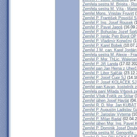
Zemřela sestra M. Brigita - Ro
Zemřela sestra M. Víta - Mar
Zemřel Mons. Vnislav Fruvirt
(
Zemřel P. František Pospíšil 
Zemřel P. Ing. Josef Rousek
(1
Zemřel P. Pavel Jagoš
(16.09.
Zemřel P. Bohuslav Jozef Špr
Zemřel P. Ignác Petr Bürgl OP
Zemřel P. Vladimír Konečný
(1
Zemřel P. Karel Bobek
(10.07.
Zemřel J.M. can. Karel Jordán
Zemřela sestra M. Alexie - Fra
Zemřel P. Mgr. ThLic. Walerian
Zemřel P. Jiří Landa
(17.02.20
Zemřel pan Jan Herna z Uherč
Zemřel P. Libor Salčák
(23.12.
Zemřel P. Josef Čupr SJ
(14.1
Zemřel P. Josef KOLÁČEK SJ
Zemřel pan Kavan, kostelník 
Zemřela paní Milada Vrbová 
Zemřel Vítek Fojtík ze Štítar
(
Zemřel jáhen Josef Havlát
(04.
Zemřel R. D. Mgr. Jan KUBÁT
Zemřel P. Augustin Ladislav 
Zemřel P. Jaroslav Vyterna
(10
Zemřel P. Milan Badal
(02.04.2
Zemřel jáhen Mgr. Ing. Pavel K
Zemřel P. Dominik Josef Dou
Zemřela sestra M. Genovéfa -