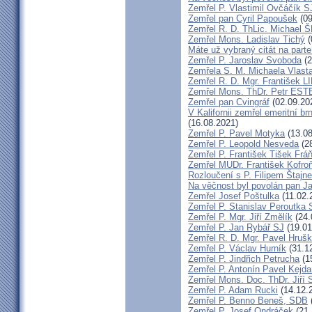
Zemřel P. Vlastimil Ovčáčík S
Zemřel pan Cyril Papoušek
(09
Zemřel R. D. ThLic. Michael
Zemřel Mons. Ladislav Tichý
(
Máte už vybraný citát na part
Zemřel P. Jaroslav Svoboda
(2
Zemřela S. M. Michaela Vlas
Zemřel R. D. Mgr. František
Zemřel Mons. ThDr. Petr ES
Zemřel pan Cvingráf
(02.09.20
V Kalifornii zemřel emeritní 
(16.08.2021)
Zemřel P. Pavel Motyka
(13.08
Zemřel P. Leopold Nesveda
(28
Zemřel P. František Tišek Frá
Zemřel MUDr. František Kofro
Rozloučení s P. Filipem Štajn
Na věčnost byl povolán pan J
Zemřel Josef Poštulka
(11.02.
Zemřel P. Stanislav Peroutka
Zemřel P. Mgr. Jiří Změlík
(24.
Zemřel P. Jan Rybář SJ
(19.01
Zemřel R. D. Mgr. Pavel Hruš
Zemřel P. Václav Hurník
(31.1
Zemřel P. Jindřich Petrucha
(1
Zemřel P. Antonín Pavel Kej
Zemřel Mons. Doc. ThDr. Jiří 
Zemřel P. Adam Rucki
(14.12.
Zemřel P. Benno Beneš, SDB
Zemřel P. Josef Ondráček
(21.