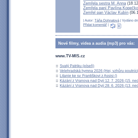
Zemřela sestra M. Anna
(18.12
Zemřela paní Pavlína Kopečk
Zemřel pan Václav Kubín
(06.
| Autor:
Táňa Dohnalová
| Vydáno dne
Přidat komentář
|
Nové filmy, videa a audia (mp3) pro vás:
www.TV-MIS.cz
::
Svatý Patriku (píseň)
::
Velehradská hymna 2026 (Hej, vzhůru poutníci
::
Litanie ke sv. Františkovi z Assisi ()
::
Kázání z Vranova nad Dyjí 12. 7. 2026 (15. ne
::
Kázání z Vranova nad Dyjí 28. 6. 2026 (13. ne