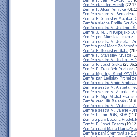
Zemřel P. Jan PALACKÝ SJ
(0
Zemřel otec Jan Hurník
(22.12
Zemřel P. Alois Pernička
(01.1
Zemřela sestra M. Bernadetta
Zemřel P. Stanislav Muzikář,
Zemřela slečna Emilie Součk
Zemřela sestra M. Justina - 
Zemřel J. M. Jiří Kopejsko O. 
Zemřel pan Miroslav Trnka z 
Zemřela sestra M. Josefa – A
Zemřela paní Marie Zajácová 
Zemřel P. Bohuslav Bláha
(28.
Zemřel P. Stanislav Kryštof
(10
Zemřela sestra M. Judita - Eté
Zemřel P. Josef Šiška
(23.06.
Zemřel P. František Puchnar
(2
Zemřel Mgr. Ing. Karel PAVLÍ
Zemřel pan Ladislav Prchal z
Zemřela sestra Marie Martina
Zemřela sestra M. Alžběta He
Zemřela sestra M. Asterie - An
Zemřel P. Mgr. Michal Františ
Zemřel otec Jiří Balabán
(31.0
Zemřela sestra M. Viktorie - A
Zemřela sestra M. Valerie - Ji
Zemřel P. Jan ROB, SDB
(11.
Zemřela paní Božena Prodělal
Zemřel P. Josef Fasora
(19.12
Zemřela paní Marie Horniačko
Zemřela paní Šremrová ze Š