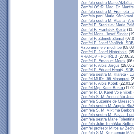
Zemřela sestra Marie Alžběta 
Zemřel OStR. Mag. Dr. Manfre
Zemřela sestra M. Fremiota - 
Zemřela paní Marie Kárníková
Zemřela sestra M. Vlasta - An
Zemřel P. Stanislav Maria Pa
Zemřel P. František Kozár
(11.
Zemřel Mons. Josef Šindar
(19
Zemřel P. Zdeněk Zlámal
(07.0
Zemřel P. Josef Vaníček, SDB
Vzpomeňme v modlitbě
(09.08
Zemřel P. Josef Hinterhölzl
(05
VRANOV - POHŘEB
(27.06.2
Zemřel P. Emanuel Marek
(06.
Zemřel P. Alois Jargus
(29.05.
Zemřel P. Eduard Hrbatý, SDB
Zemřela sestra M. Klareta - L
Zemřel MUDr. Jiří Masopust
(2
Zemřel P. Alois Kotek
(22.03.2
Zemřel Mgr. Karel Berka
(11.0
Zemřel R. D. Karel Volejníček
Zemřela S. M. Annuntiáta Jo
Zemřela Suzanne de Maessch
Zemřela sestra M. Angela Bla
Zemřela S. M. Viktima Barbo
Zemřela sestra M. Pavla - Lu
Zemřela sestra Marie Tolentin
Zemřela Julie Tomáška Solfr
Zemřel profesor Miroslav Zedn
Zemřela S.M. Krescencie Már