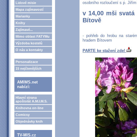
osobního rozloučení s p. Jiří
Lidové misie
Mapa zajímavostí
v 14,00 mši svatá 
Marianky
Bítově
Knihy
Zajímavé...
- pohřeb do hrobu na staré
Mimo oblast FATYMu
hradem Bítovem
Výzdoba kostelů
O nás a kontakty
PARTE ke stažení zde!
Personalizace
15 nejčtenějších
AMIMS.net
nabízí:
Hlavní strana
apoštolát A.M.I.M.S.
Knihovna on-line
Comicsy
Objednávky knih
TV-MIS.cz