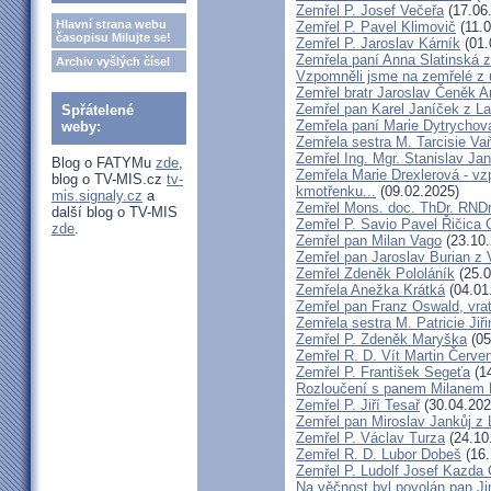
Zemřel P. Josef Večeřa
(17.06
Hlavní strana webu
Zemřel P. Pavel Klimovič
(11.0
časopisu Milujte se!
Zemřel P. Jaroslav Kárník
(01.
Zemřela paní Anna Slatinská 
Archiv vyšlých čísel
Vzpomněli jsme na zemřelé z 
Zemřel bratr Jaroslav Čeněk 
Zemřel pan Karel Janíček z L
Spřátelené
Zemřela paní Marie Dytrychov
weby:
Zemřela sestra M. Tarcisie V
Zemřel Ing. Mgr. Stanislav Ja
Blog o FATYMu
zde
,
Zemřela Marie Drexlerová - v
blog o TV-MIS.cz
tv-
kmotřenku...
(09.02.2025)
mis.signaly.cz
a
Zemřel Mons. doc. ThDr. RNDr
další blog o TV-MIS
Zemřel P. Savio Pavel Řičica
zde
.
Zemřel pan Milan Vago
(23.10.
Zemřel pan Jaroslav Burian z 
Zemřel Zdeněk Pololáník
(25.0
Zemřela Anežka Krátká
(04.01
Zemřel pan Franz Oswald, vra
Zemřela sestra M. Patricie Jiř
Zemřel P. Zdeněk Maryška
(05
Zemřel R. D. Vít Martin Červe
Zemřel P. František Segeťa
(14
Rozloučení s panem Milanem H
Zemřel P. Jiří Tesař
(30.04.202
Zemřel pan Miroslav Jankůj z
Zemřel P. Václav Turza
(24.10
Zemřel R. D. Lubor Dobeš
(16.
Zemřel P. Ludolf Josef Kazd
Na věčnost byl povolán pan J