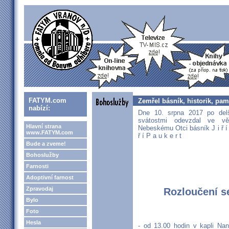
FATYM.com
Zemřel básník, historik, pam
nabízí:
Dne 10. srpna 2017 po delš
svátostmi odevzdal ve v
Hlavní strana
Nebeskému Otci básník J i ř í 
www.FATYM.com
ř í P a u k e r t
Bude a zveme!
Bohoslužby
Farnosti
Adoptivní farnost
Zpravodaj
Rozloučení s
Bylo
Foto
Hesla
- od 13.00 hodin v kapli Na