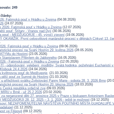
sovalo: 249
 články:
026: Fatimská pouť v Hrádku u Znojma
(04.08.2026)
026
(24.07.2026)
e 2026: Fatimská pouť v Hrádku u Znojma
(12.07.2026)
ěší pouť: Štítary - Vranov nad Dyjí
(30.06.2026)
a pouť - MEDŽUGORJE - 45. výročí zjevení
(19.06.2026)
OKAMŽIK: První celosvětové mariánské procesí v dějinách Církve! 13. če
)
2026: Fatimská pouť v Hrádku u Znojma
(09.06.2026)
ristické procesí na Svatý Hostýn 29. května 2026
(28.05.2026)
FATYMu do Hostimi
(23.05.2026)
e Stanislavem Přibylem do Jablonného
(16.05.2026)
2026 - Fatimská pouť v Hrádku u Znojma
(12.05.2026)
 - odprošování, velebení, modlitby, Svatá hodinka, požehnání Eucharistií v
Klobouk 24.4.2026
(24.04.2026)
a květnovou pouť do Medžugorje,
(21.03.2026)
 pěší pouť ze Šumné do Hostimi
(21.03.2026)
 u příležitosti svátku Zvěstování Panny Marie - sobota 28. 3. 2026 Brno
(20.0
ristické procesí na Svatý Hostýn 20. března 2026
(18.03.2026)
s Česká republika srdečně zve
(09.03.2026)
ÍRU v Brně - už 25.2.2026
(23.02.2026)
 za nenarozené děti 27. prosince 2025 v Praze s biskupem Antonínem Basl
MEDŽUGORJI 28. 12. 2025 – 3. 1. 2026 - ještě je možnost
(19.12.2025)
eisovi: NEZAPOMENUTELNÁ NÁVŠTĚVA POUTNÍHO MÍSTA GUADALUPE V 
uadalupe)
(11.12.2025)
ost ve Filipově
(09.12.2025)