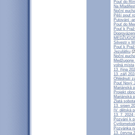
Pouť do Ří
Na Mladifes
Noční eucha
Pěší pouť r
Putování -a
Pouť do Med
Pouť k Pra
Doprovázení
MEDŽUGORJ
Silvestr v 
Pouť k Praž
Jezulátku
(2
Noční eucha
Medžugorje 
volná místa
13. října 2
13. září 20
Ohlédnutí z
Pouť Nový J
Mariánská p
Projekt obn
Mariánská p
Zlatá sobot
13. srpen 20
IV. dětská p
13. 7. 2024 
Pozvání k p
Cyrilometod
Pozvánka n
13. června 2