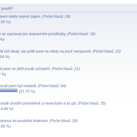
í poutě?
jsem nikdy nejevil zájem.
(Počet hlasů: 29)
.65 %)
 se vypravuji jen dopravními prostředky.
(Počet hlasů: 16)
 %)
ě mě lákají, ale ještě jsem se nikdy na pouť nevypravil.
(Počet hlasů: 25)
.04 %)
t jsem se pěší poutě zúčastnil.
(Počet hlasů: 21)
3 %)
outi jsem byl vícekrát.
(Počet hlasů: 94)
(37.75 %)
poutě chodím pravidelně a nenechám si to ujít.
(Počet hlasů: 35)
14.06 %)
okonce do poutního bratrstva.
(Počet hlasů: 29)
.65 %)