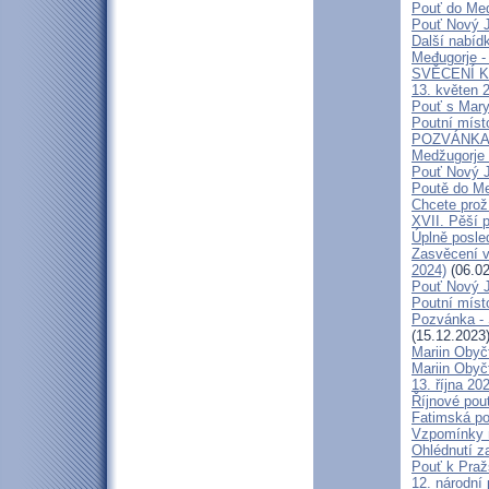
Pouť do Medž
Pouť Nový J
Další nabíd
Međugorje -
SVĚCENÍ K
13. květen 2
Pouť s Mary
Poutní míst
POZVÁNKA na
Medžugorje 
Pouť Nový J
Poutě do Me
Chcete prož
XVII. Pěší 
Úplně posl
Zasvěcení v
2024)
(06.02
Pouť Nový J
Poutní místo
Pozvánka -
(15.12.2023
Mariin Obyč
Mariin Obyč
13. října 20
Říjnové pou
Fatimská pou
Vzpomínky n
Ohlédnutí za
Pouť k Praž
12. národní 