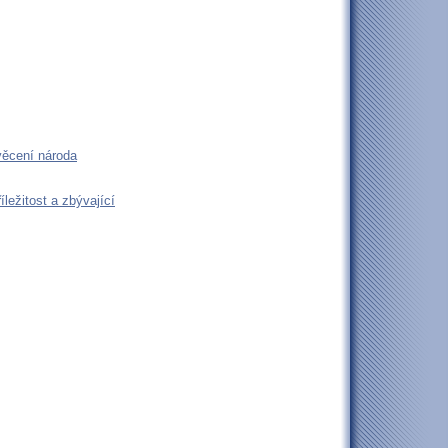
věcení národa
ležitost a zbývající