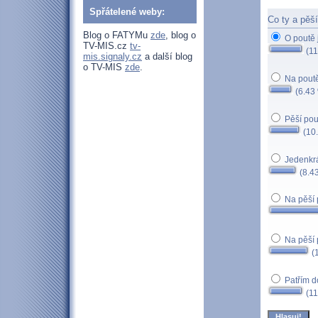
Spřátelené weby:
Co ty a pěš
Blog o FATYMu
zde
, blog o
O poutě 
TV-MIS.cz
tv-
(11
mis.signaly.cz
a další blog
o TV-MIS
zde
.
Na poutě
(6.43
Pěší pout
(10
Jedenkrá
(8.4
Na pěší p
Na pěší 
(
Patřím d
(11