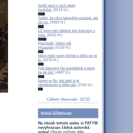
Ještě jsem o nich nikdy
neslyšel.
(5516 hl.)
Tuším, že něco takového existuje, ale
nic víc.
(4563 hl.)
Už jsem měl některé tyto tiskoviny v
ruce.
(6531 hl.)
Popravdě, vůbec mě
nezaujaly.
(4100 hl.)
Něco málo jsem přečetl a líbilo se mi
to.
(4376 hl.)
Tyto tiskoviny čtu pravidelně a jsem
za ně rád.
(4887 hl.)
Nejen je čtu, ale také si je
objednávám a šířím dál.
(3760 hl.)
Celkem hlasovalo: 33733
Volná šiřitelnost:
Na obsah tohoto webu si FATYM
nevyhrazuje žádná autorská
práva!
Obsah můžete dále