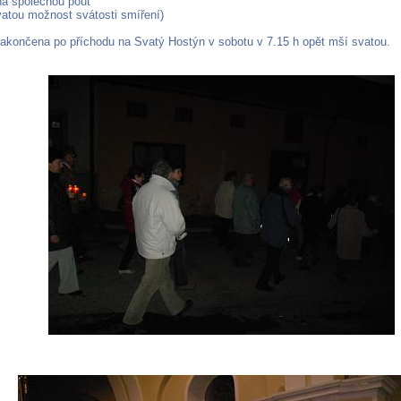
a společnou pouť
vatou možnost svátosti smíření)
akončena po příchodu na Svatý Hostýn v sobotu v 7.15 h opět mší svatou.