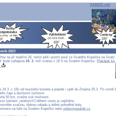
AMIMS.net
utník 2023
ny na již tradiční 26. noční pěší postní pouť ze Svatého Kopečka na Svatý
uť bude zahájena
24. 3.
mší svatou v 18 h na Svatém Kopečku.
Plakátek ke
!
e 24.3. v 15h od louckého kostela a pojede i zpět do Znojma 25.3. Po cestě 
lého čaje a duchovní rozhovor.
ouhá 50 km, zvažte své možnosti.
voz (sbírání „raněných“) během cesty je zajištěno.
vezměte svačinu, dobrou náladu a dobré pohodlné boty.
formace na faře na Svatém Kopečku nebo
zeleznypoutnik.cz
.