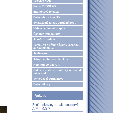
Televize NOE
Rádio PROGLAS
Internetová televize
Další internetové TV
Svatá země Izrael, virtuální pouť
Matice cyrilometodějská
Časopis Immaculata
JukeBox on-line
TémaBox s přednáškami, kázáními,
audioknihami...
Jeníkov.net
Adoptivní farnost Jeníkov
Kolpingovo dílo ČR
Církevní restituce - otázky, odpovědi,
fakta, čísla....
Vyhledávač ABECEDA
Další odkazy...
Anketa:
Znáš tiskoviny z nakladatelství
A.M.I.M.S.?