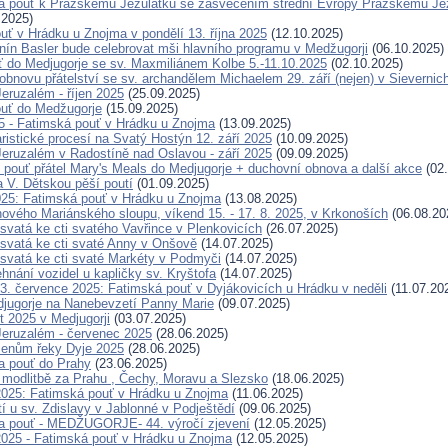
 pouť k Pražskému Jezulátku se zasvěcením střední Evropy Pražskému Jezu
.2025)
uť v Hrádku u Znojma v pondělí 13. října 2025
(12.10.2025)
nín Basler bude celebrovat mši hlavního programu v Medžugorji
(06.10.2025)
ť do Medjugorje se sv. Maxmiliánem Kolbe 5.-11.10.2025
(02.10.2025)
obnovu přátelství se sv. archandělem Michaelem 29. září (nejen) v Sievernic
eruzalém - říjen 2025
(25.09.2025)
uť do Medžugorje
(15.09.2025)
25 - Fatimská pouť v Hrádku u Znojma
(13.09.2025)
ristické procesí na Svatý Hostýn 12. září 2025
(10.09.2025)
eruzalém v Radostíně nad Oslavou - září 2025
(09.09.2025)
 pouť přátel Mary's Meals do Medjugorje + duchovní obnova a další akce
(02.
a V. Dětskou pěší poutí
(01.09.2025)
025: Fatimská pouť v Hrádku u Znojma
(13.08.2025)
ového Mariánského sloupu, víkend 15. - 17. 8. 2025, v Krkonoších
(06.08.20
svatá ke cti svatého Vavřince v Plenkovicích
(26.07.2025)
svatá ke cti svaté Anny v Onšově
(14.07.2025)
svatá ke cti svaté Markéty v Podmyči
(14.07.2025)
hnání vozidel u kapličky sv. Kryštofa
(14.07.2025)
. července 2025: Fatimská pouť v Dyjákovicích u Hrádku v neděli
(11.07.20
jugorje na Nanebevzetí Panny Marie
(09.07.2025)
t 2025 v Medjugorji
(03.07.2025)
eruzalém - červenec 2025
(28.06.2025)
menům řeky Dyje 2025
(28.06.2025)
a pouť do Prahy
(23.06.2025)
modlitbě za Prahu , Čechy, Moravu a Slezsko
(18.06.2025)
2025: Fatimská pouť v Hrádku u Znojma
(11.06.2025)
í u sv. Zdislavy v Jablonné v Podještědí
(09.06.2025)
a pouť - MEDŽUGORJE- 44. výročí zjevení
(12.05.2025)
2025 - Fatimská pouť v Hrádku u Znojma
(12.05.2025)