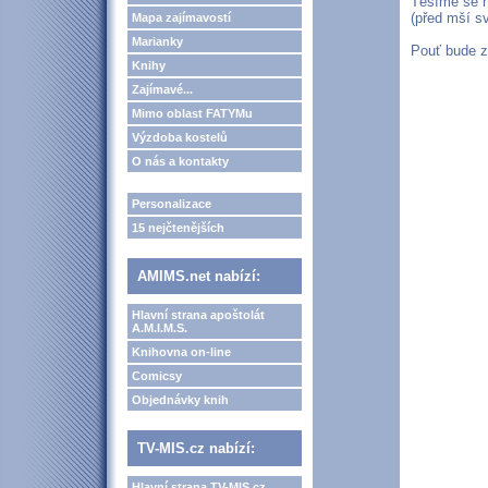
Těšíme se n
(před mší s
Mapa zajímavostí
Marianky
Pouť bude z
Knihy
Zajímavé...
Mimo oblast FATYMu
Výzdoba kostelů
O nás a kontakty
Personalizace
15 nejčtenějších
AMIMS.net nabízí:
Hlavní strana apoštolát
A.M.I.M.S.
Knihovna on-line
Comicsy
Objednávky knih
TV-MIS.cz nabízí:
Hlavní strana TV-MIS.cz