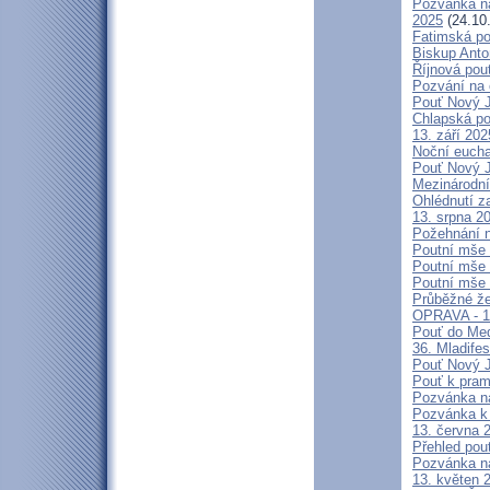
Pozvánka na
2025
(24.10
Fatimská po
Biskup Anto
Říjnová pou
Pozvání na 
Pouť Nový J
Chlapská po
13. září 20
Noční eucha
Pouť Nový J
Mezinárodní
Ohlédnutí z
13. srpna 2
Požehnání n
Poutní mše 
Poutní mše 
Poutní mše 
Průběžné že
OPRAVA - 13
Pouť do Med
36. Mladifes
Pouť Nový J
Pouť k pra
Pozvánka n
Pozvánka k 
13. června 
Přehled pout
Pozvánka n
13. květen 