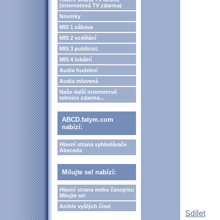
(internetová TV zdarma)
Novinky
MIS 1 zábava
MIS 2 vzdělání
MIS 3 publicist.
MIS 4 lokální
Audia hudební
Audia mluvená
Naše další internetové
televize zdarma...
ABCD.fatym.com
nabízí:
Hlavní strana vyhledávače
Abeceda
Milujte se! nabízí:
Hlavní strana webu časopisu
Milujte se!
Archiv vyšlých čísel
Sdílet