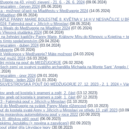
ugorje na 43. výročí zjevení - 21. 6. - 26. 6. 2024
(09.06.2024)
eruzalém - červen 2024
(05.06.2024)
ka - možnost účasti na Mladifestu v Medžugorje 2024
(14.05.2024)
 Mladifest
(09.05.2024)
APLE PANNY MARIE BOLESTNÉ 8. KVĚTNA V 14 H V NESVAČILCE U B
024: Fatimská pouť v Jiřicích u Miroslavi
(08.05.2024)
s Meals do Medžugorje na Mladifest 2024
(07.05.2024)
o Vřesová studánka 2024
(30.04.2024)
 žehnání kapličky Panny Marie, Královny Míru do Křenovic u Kojetína + te
s tímto společenstvím
(29.04.2024)
eruzalém - duben 2024
(03.04.2024)
đugorje
(26.03.2024)
ít Velikonoce v Medžugorje? Máte možnost
(24.03.2024)
pouť mužů 2024
(16.03.2024)
ední místa na pouť do MEDŽUGORJE
(26.02.2024)
šech zemí ve svatyni svatého archanděla Michaela na Monte Sant ' Angelo / G
.2024)
eruzalém - únor 2024
(29.01.2024)
 Filipov - leden 2024
(11.01.2024)
 SILVESTROVSKÁ POUŤ DO MEDŽUGORJE 27. 12. 2023 - 2. 1. 2024 + Ván
)
tov aneb od kostela k prameni a zpět, 2. část
(13.12.2023)
tov aneb od kostela k prameni a zpět, 1. část
(07.12.2023)
23 - Fatimská pouť v Jiřicích u Miroslavi
(11.10.2023)
tě do Medžugorje na svátek Panny Marie růžencové
(03.10.2023)
ť do kostela svaté Anny v Jiřicích u Miroslavi ve středu 13. září 2023
(10.09
a moravskou automobilovou pouť v roce 2022
(10.09.2023)
 III. dětskou pěší poutí
(06.09.2023)
skému Jezulátku (+ novéna a zasvěcení)
(02.09.2023)
pouť přátel díla Likvidace lepry
(30.08.2023)