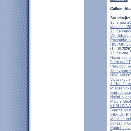
Celkem hla
Související
13. srpna 2
Mladifest 2
13. červenc
VI. Dětská p
Pozvánka n
HISTORICKÝ 
(12.06.2026
13. června 
Noční eucha
Farní pouť 
Pěší pouť s
13. květen 
NOC MILOSTÍ
Valašských 
Z Třebíče n
Mládežnická
Smírná pouť
Noční eucha
Mary’s Meal
KRÁLOVNA M
Smírná pouť
SILVESTR V 
Manželé V
odkazy o G
Poutní slavn