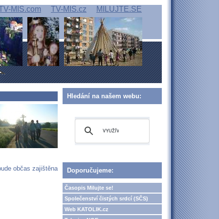
TV-MIS.com
TV-MIS.cz
MILUJTE.SE
Hledání na našem webu:
bude občas zajištěna
Doporučujeme:
Časopis Milujte se!
Společenství čistých srdcí (SČS)
Web KATOLIK.cz