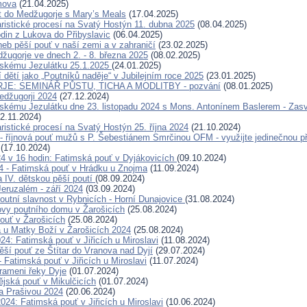
mova
(21.04.2025)
t do Medžugorje s Mary’s Meals
(17.04.2025)
ristické procesí na Svatý Hostýn 11. dubna 2025
(08.04.2025)
odin z Lukova do Přibyslavic
(06.04.2025)
neb pěší pouť v naší zemi a v zahraničí
(23.02.2025)
žugorje ve dnech 2. - 8. března 2025
(08.02.2025)
žskému Jezulátku 25.1.2025
(24.01.2025)
 dětí jako „Poutníků naděje“ v Jubilejním roce 2025
(23.01.2025)
E: SEMINÁŘ PŮSTU, TICHA A MODLITBY - pozvání
(08.01.2025)
Medžugorji 2024
(27.12.2024)
skému Jezulátku dne 23. listopadu 2024 s Mons. Antonínem Baslerem - Zas
2.11.2024)
ristické procesí na Svatý Hostýn 25. října 2024
(21.10.2024)
- říjnová pouť mužů s P. Šebestiánem Smrčinou OFM - využijte jedinečnou pří
(17.10.2024)
024 v 16 hodin: Fatimská pouť v Dyjákovicích
(09.10.2024)
24 - Fatimská pouť v Hrádku u Znojma
(11.09.2024)
a IV. dětskou pěší poutí
(08.09.2024)
eruzalém - září 2024
(03.09.2024)
outní slavnost v Rybnicích - Horní Dunajovice
(31.08.2024)
ovy poutního domu v Žarošicích
(25.08.2024)
ouť v Žarošicích
(25.08.2024)
a u Matky Boží v Žarošicích 2024
(25.08.2024)
24: Fatimská pouť v Jiřicích u Miroslavi
(11.08.2024)
ěší pouť ze Štítar do Vranova nad Dyjí
(29.07.2024)
- Fatimská pouť v Jiřicích u Miroslavi
(11.07.2024)
rameni řeky Dyje
(01.07.2024)
ějská pouť v Mikulčicích
(01.07.2024)
a Prašivou 2024
(20.06.2024)
024: Fatimská pouť v Jiřicích u Miroslavi
(10.06.2024)