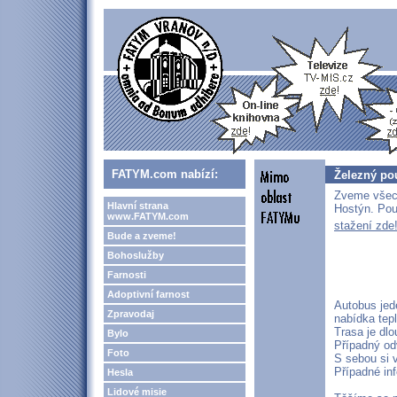
FATYM.com nabízí:
Železný po
Zveme všech
Hlavní strana
Hostýn. Po
www.FATYM.com
stažení zde
Bude a zveme!
Bohoslužby
Farnosti
Adoptivní farnost
Autobus jed
Zpravodaj
nabídka tep
Trasa je dl
Bylo
Případný od
Foto
S sebou si 
Případné in
Hesla
Lidové misie