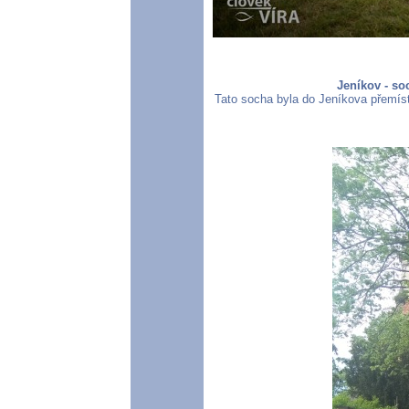
Jeníkov - s
Tato socha byla do Jeníkova přemíst