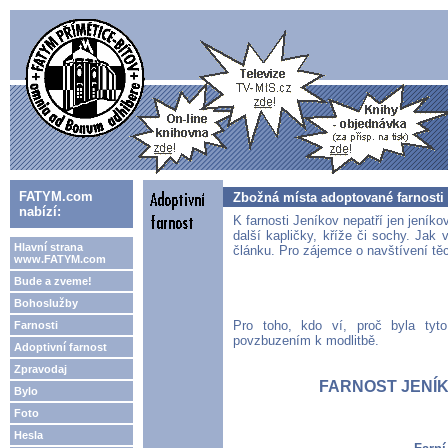
FATYM.com
Zbožná místa adoptované farnosti
nabízí:
K farnosti Jeníkov nepatří jen jeník
další kapličky, kříže či sochy. Jak 
Hlavní strana
článku. Pro zájemce o navštívení těc
www.FATYM.com
Bude a zveme!
Bohoslužby
Pro toho, kdo ví, proč byla tyt
Farnosti
povzbuzením k modlitbě.
Adoptivní farnost
Zpravodaj
FARNOST JENÍKOV
Bylo
Foto
Hesla