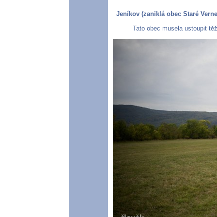
Jeníkov (zaniklá obec Staré Vern
Tato obec musela ustoupit těž