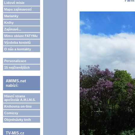
Farní
Lidové misie
Mapa zajímavostí
Marianky
Knihy
Zajímavé...
Mimo oblast FATYMu
Výzdoba kostelů
O nás a kontakty
Personalizace
15 nejčtenějších
AMIMS.net
nabízí:
Hlavní strana
apoštolát A.M.I.M.S.
Knihovna on-line
Comicsy
Objednávky knih
TV-MIS.cz