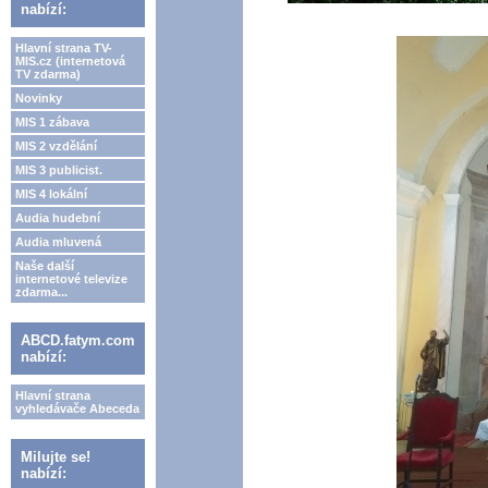
nabízí:
Hlavní strana TV-
MIS.cz (internetová
TV zdarma)
Novinky
MIS 1 zábava
MIS 2 vzdělání
MIS 3 publicist.
MIS 4 lokální
Audia hudební
Audia mluvená
Naše další
internetové televize
zdarma...
ABCD.fatym.com
nabízí:
Hlavní strana
vyhledávače Abeceda
Milujte se!
nabízí: