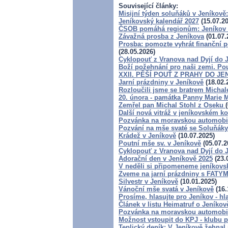
Související články:
Misijní týden soluňáků v Jeníkově
Jeníkovský kalendář 2027
(15.07.20
ČSOB pomáhá regionům: Jeníkov zv
Závažná prosba z Jeníkova
(01.07.
Prosba: pomozte vyhrát finanční p
(28.05.2026)
Cyklopouť z Vranova nad Dyjí do 
Boží požehnání pro naši zemi. Pou
XXII. PĚŠÍ POUŤ Z PRAHY DO JE
Jarní prázdniny v Jeníkově
(18.02.
Rozloučili jsme se bratrem Micha
20. února - památka Panny Marie 
Zemřel pan Michal Stohl z Oseku
Další nová vitráž v jeníkovském ko
Pozvánka na moravskou automobil
Pozvání na mše svaté se Soluňáky
Krádež v Jeníkově
(10.07.2025)
Poutní mše sv. v Jeníkově
(05.07.2
Cyklopouť z Vranova nad Dyjí do 
Adorační den v Jeníkově 2025
(23.
V neděli si připomeneme jeníkovs
Zveme na jarní prázdniny s FATY
Silvestr v Jeníkově
(10.01.2025)
Vánoční mše svatá v Jeníkově
(16.
Prosíme, hlasujte pro Jeníkov - h
Článek v listu Heimatruf o Jeníkov
Pozvánka na moravskou automobil
Možnost vstoupit do KPJ - klubu p
Teplický deník: V Jeníkově žehnal