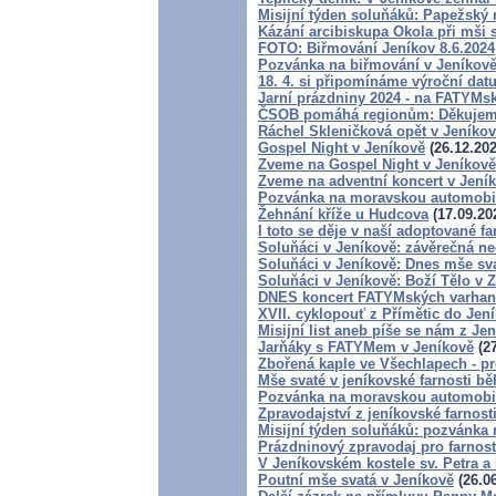
Misijní týden soluňáků: Papežský 
Kázání arcibiskupa Okola při mši 
FOTO: Biřmování Jeníkov 8.6.2024
Pozvánka na biřmování v Jeníkov
18. 4. si připomínáme výroční dat
Jarní prázdniny 2024 - na FATYMs
ČSOB pomáhá regionům: Děkujem
Ráchel Skleničková opět v Jeníko
Gospel Night v Jeníkově
(26.12.202
Zveme na Gospel Night v Jeníkově
Zveme na adventní koncert v Jení
Pozvánka na moravskou automobil
Žehnání kříže u Hudcova
(17.09.20
I toto se děje v naší adoptované fa
Soluňáci v Jeníkově: závěrečná ne
Soluňáci v Jeníkově: Dnes mše sva
Soluňáci v Jeníkově: Boží Tělo v
DNES koncert FATYMských varhani
XVII. cyklopouť z Přímětic do Jen
Misijní list aneb píše se nám z Je
Jarňáky s FATYMem v Jeníkově
(27
Zbořená kaple ve Všechlapech - p
Mše svaté v jeníkovské farnosti 
Pozvánka na moravskou automobil
Zpravodajství z jeníkovské farnosti
Misijní týden soluňáků: pozvánka 
Prázdninový zpravodaj pro farnos
V Jeníkovském kostele sv. Petra a 
Poutní mše svatá v Jeníkově
(26.06