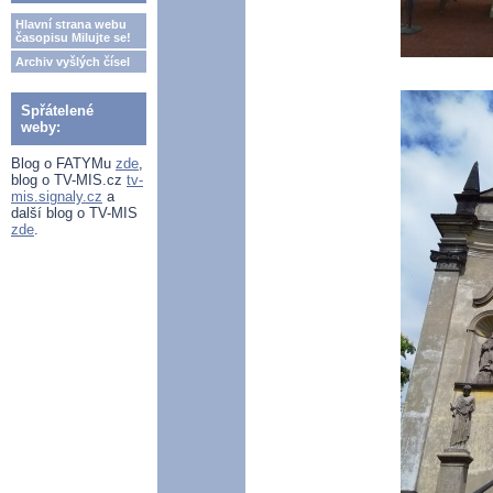
Hlavní strana webu
časopisu Milujte se!
Archiv vyšlých čísel
Spřátelené
weby:
Blog o FATYMu
zde
,
blog o TV-MIS.cz
tv-
mis.signaly.cz
a
další blog o TV-MIS
zde
.