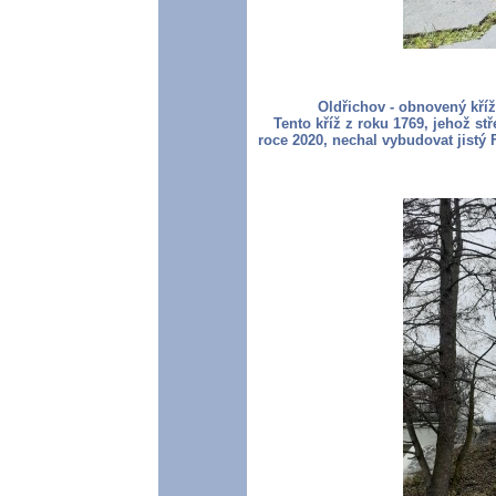
Oldřichov - obnovený kří
Tento kříž z roku 1769, jehož st
roce 2020, nechal vybudovat jistý 