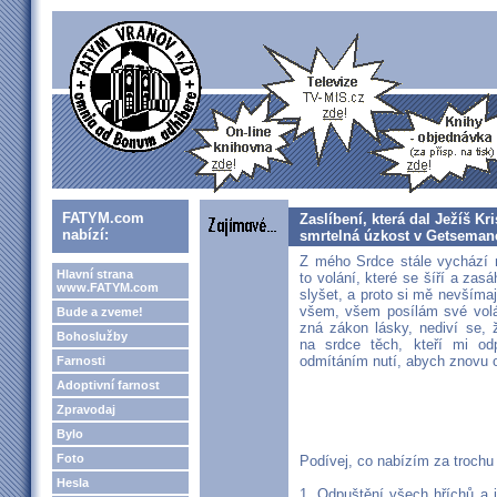
FATYM.com
Zaslíbení, která dal Ježíš Kr
nabízí:
smrtelná úzkost v Getseman
Z mého Srdce stále vychází n
Hlavní strana
to volání, které se šíří a zasá
www.FATYM.com
slyšet, a proto si mě nevšíma
všem, všem posílám své volán
Bude a zveme!
zná zákon lásky, nediví se, 
Bohoslužby
na srdce těch, kteří mi od
odmítáním nutí, abych znovu 
Farnosti
Adoptivní farnost
Zpravodaj
Bylo
Foto
Podívej, co nabízím za trochu 
Hesla
1. Odpuštění všech hříchů a j