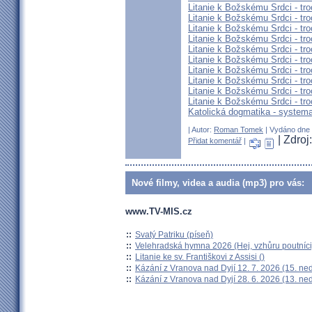
Litanie k Božskému Srdci - tro
Litanie k Božskému Srdci - tro
Litanie k Božskému Srdci - tro
Litanie k Božskému Srdci - tro
Litanie k Božskému Srdci - tro
Litanie k Božskému Srdci - tro
Litanie k Božskému Srdci - tro
Litanie k Božskému Srdci - tro
Litanie k Božskému Srdci - tro
Litanie k Božskému Srdci - tro
Katolická dogmatika - systema
| Autor:
Roman Tomek
| Vydáno dne 1
| Zdroj
Přidat komentář
|
Nové filmy, videa a audia (mp3) pro vás:
www.TV-MIS.cz
::
Svatý Patriku (píseň)
::
Velehradská hymna 2026 (Hej, vzhůru poutníci
::
Litanie ke sv. Františkovi z Assisi ()
::
Kázání z Vranova nad Dyjí 12. 7. 2026 (15. ne
::
Kázání z Vranova nad Dyjí 28. 6. 2026 (13. ne