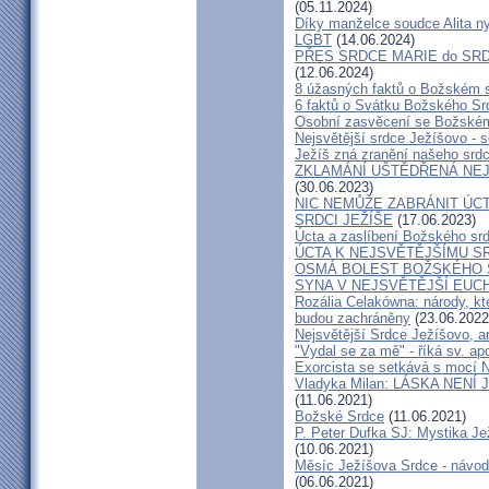
(05.11.2024)
Díky manželce soudce Alita nyn
LGBT
(14.06.2024)
PŘES SRDCE MARIE do SRD
(12.06.2024)
8 úžasných faktů o Božském 
6 faktů o Svátku Božského Srd
Osobní zasvěcení se Božském
Nejsvětější srdce Ježíšovo - s
Ježíš zná zranění našeho srd
ZKLAMÁNÍ UŠTĚDŘENÁ NEJ
(30.06.2023)
NIC NEMŮŽE ZABRÁNIT ÚCT
SRDCI JEŽÍŠE
(17.06.2023)
Úcta a zaslíbení Božského sr
ÚCTA K NEJSVĚTĚJŠÍMU S
OSMÁ BOLEST BOŽSKÉHO S
SYNA V NEJSVĚTĚJŠÍ EUCH
Rozália Celakówna: národy, kte
budou zachráněny
(23.06.2022
Nejsvětější Srdce Ježíšovo, a
"Vydal se za mě" - říká sv. ap
Exorcista se setkává s mocí N
Vladyka Milan: LÁSKA NENÍ 
(11.06.2021)
Božské Srdce
(11.06.2021)
P. Peter Dufka SJ: Mystika Je
(10.06.2021)
Měsíc Ježíšova Srdce - návod,
(06.06.2021)