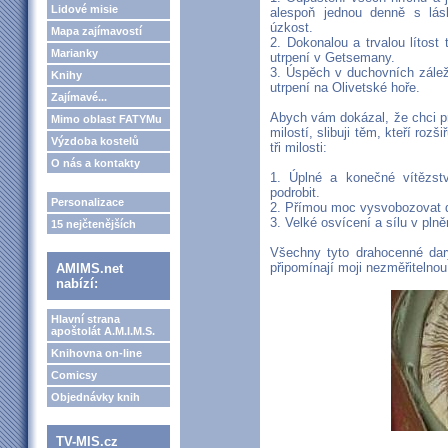
Lidové misie
alespoň jednou denně s lá
úzkost.
Mapa zajímavostí
2. Dokonalou a trvalou lítost 
Marianky
utrpení v Getsemany.
3. Úspěch v duchovních zálež
Knihy
utrpení na Olivetské hoře.
Zajímavé...
Abych vám dokázal, že chci pr
Mimo oblast FATYMu
milostí, slibuji těm, kteří roz
Výzdoba kostelů
tři milosti:
O nás a kontakty
1. Úplné a konečné vítězst
podrobit.
Personalizace
2. Přímou moc vysvobozovat d
3. Velké osvícení a sílu v plně
15 nejčtenějších
Všechny tyto drahocenné dar
připomínají moji nezměřitelnou
AMIMS.net
nabízí:
Hlavní strana
apoštolát A.M.I.M.S.
Knihovna on-line
Comicsy
Objednávky knih
TV-MIS.cz