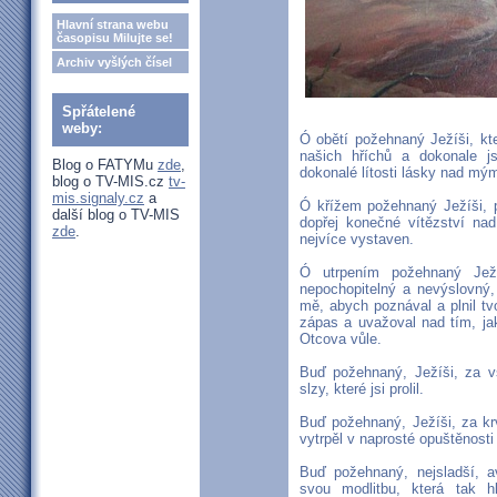
Hlavní strana webu
časopisu Milujte se!
Archiv vyšlých čísel
Spřátelené
weby:
Ó obětí požehnaný Ježíši, kt
našich hříchů a dokonale jsi
Blog o FATYMu
zde
,
dokonalé lítosti lásky nad mými
blog o TV-MIS.cz
tv-
mis.signaly.cz
a
Ó křížem požehnaný Ježíši, 
další blog o TV-MIS
dopřej konečné vítězství na
zde
.
nejvíce vystaven.
Ó utrpením požehnaný Jež
nepochopitelný a nevýslovný,
mě, abych poznával a plnil tvo
zápas a uvažoval nad tím, jak 
Otcova vůle.
Buď požehnaný, Ježíši, za 
slzy, které jsi prolil.
Buď požehnaný, Ježíši, za kr
vytrpěl v naprosté opuštěnost
Buď požehnaný, nejsladší, a
svou modlitbu, která tak h