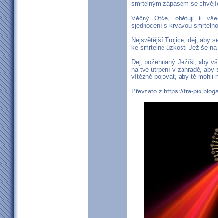
smrtelným zápasem se chvějí
Věčný Otče, obětuji ti vše
sjednocení s krvavou smrteln
Nejsvětější Trojice, dej, aby s
ke smrtelné úzkosti Ježíše na 
Dej, požehnaný Ježíši, aby vš
na tvé utrpení v zahradě, aby s
vítězně bojovat, aby tě mohli
Převzato z
https://fra-pio.blo