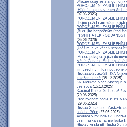
„Vlažné duše se stanou horlivý
POROZUMĚNÍ ZASLÍBENÍM 
„Hříšníci najdou v mém Srdci 
(07.06.2026)
POROZUMĚNÍ ZASLÍBENÍM 
„Hojně požehnám všem jejich 
POROZUMĚNÍ ZASLÍBENÍM 
„Budu jim bezpečným útočištěm
PRVNÍ PÁTEK - ODDANOST
(05.06.2026)
POROZUMĚNÍ ZASLÍBENÍM 
„Utěším je ve všech nesnázích
POROZUMĚNÍ ZASLÍBENÍM 
„Vnesu pokoj do jejich domovů
Měsíc Červen - Srdce plné lás
POROZUMĚNÍ ZASLÍBENÍM 
jim všechny milosti potřebné pr
Biskupové zasvětí USA Nejsvě
založení země
(08.12.2025)
Sv. Markéta Marie Alacoque a 
Ježíšova
(16.10.2025)
Kardinál Burke: Srdce Ježíšo
(29.06.2025)
Proč bychom podle svaté Mark
(29.06.2025)
Biskup Strickland: Zastavte se
našeho Pána
(27.06.2025)
Adorace v rotundě sv. Ondřej
Jsem láska sama, má láska k 
Slovo z vnuknutí Ducha Svatéh