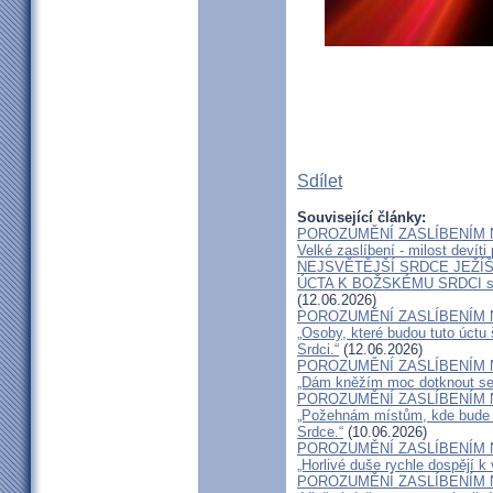
Sdílet
Související články:
POROZUMĚNÍ ZASLÍBENÍM 
Velké zaslíbení - milost devíti
NEJSVĚTĚJŠÍ SRDCE JEŽÍŠ
ÚCTA K BOŽSKÉMU SRDCI 
(12.06.2026)
POROZUMĚNÍ ZASLÍBENÍM 
„Osoby, které budou tuto úctu
Srdci.“
(12.06.2026)
POROZUMĚNÍ ZASLÍBENÍM 
„Dám kněžím moc dotknout se i
POROZUMĚNÍ ZASLÍBENÍM 
„Požehnám místům, kde bude v
Srdce.“
(10.06.2026)
POROZUMĚNÍ ZASLÍBENÍM 
„Horlivé duše rychle dospějí k 
POROZUMĚNÍ ZASLÍBENÍM 