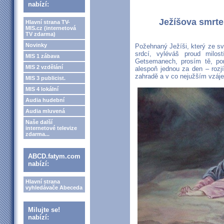
nabízí:
Ježíšova smrt
Hlavní strana TV-
MIS.cz (internetová
TV zdarma)
Novinky
Požehnaný Ježíši, který ze sv
srdcí, vyléváš proud milos
MIS 1 zábava
Getsemanech, prosím tě, p
MIS 2 vzdělání
alespoň jednou za den – rozjí
zahradě a v co nejužším vzáje
MIS 3 publicist.
MIS 4 lokální
Audia hudební
Audia mluvená
Naše další
internetové televize
zdarma...
ABCD.fatym.com
nabízí:
Hlavní strana
vyhledávače Abeceda
Milujte se!
nabízí: