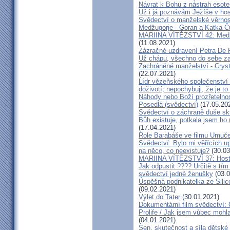
Návrat k Bohu z nástrah esote
Už i já poznávám Ježíše v hos
Svědectví o manželské věrnost
Medžugorje - Goran a Katka Ču
MARIINA VÍTĚZSTVÍ 42: Medžug
(11.08.2021)
Zázračné uzdravení Petra De 
Už chápu, všechno do sebe z
Zachráněné manželství - Crysta
(22.07.2021)
Lídr vězeňského společenství
doživotí, nepochybuji, že je to
Náhody nebo Boží prozřetelno
Posedlá (svědectví)
(17.05.20
Svědectví o záchraně duše sk
Bůh existuje, potkala jsem ho
(17.04.2021)
Role Barabáše ve filmu Umučen
Svědectví: Bylo mi věřících up
na něco, co neexistuje?
(30.03
MARIINA VÍTĚZSTVÍ 37: Hostý
Jak odpustit ???? Určitě s tí
svědectví jedné ženušky
(03.0
Úspěšná podnikatelka ze Silic
(09.02.2021)
Výlet do Tater
(30.01.2021)
Dokumentární film svědectví:
Prolife / Jak jsem vůbec mohla
(04.01.2021)
Sen, skutečnost a síla dětské 