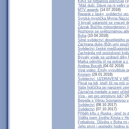
Když se fotbalista pokřižuje
(1
"Máš duši. Dávej na ni velký 
MTV awards
(14.07.2018)
Reparát z lásky, svědectví ot
Syrská mystička Myrna Nazzou
3 bývalí satanisté se vracejí 
Zázrak Božího milosrdenství (
Rozhovor se světoznámou atle
Boha
(10.04.2018)
Silné svědectví desetiletého p
Záchrana duše (Bůh umí použít
Svědectví české medžugorské 
Zachránila mě poslušnost kněz
Bývalý voják se uzdravil díky
Matka odmítla jít na potrat a z
Andrea Bocelli
(04.02.2018)
Viral video: Emily vysvětluje p
Kristem
(29.01.2018)
Svědectví: UZDRAVENÍ V 
Plival na lidi, kteří šli na mši
Vaše holčička po narození zemř
Zázračná medaile a paní učite
Víra - jen pro primitivní lidi?
(20
Beseda s Věrou Sosnarovou ve
Svědectví
(08.10.2017)
Svědectví
(07.10.2017)
Příběh křtu z Ruska - proč to 
Viděla jsem živého Krista v Hos
Fotbalista: ‘Důvěra v Boha mi 
Jeho první i poslední hodinu js