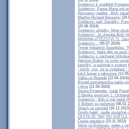
(19.11.2024)
Svědectví k modlitbě Pompejs
Svědectví: Panna Maria mě po
Různopisy naděje - Boží zásah
Marthin Richard Bessenyi
(20.
Svědectví naší čtenářky: Pomp
(20.08.2024)
Svědectví učitelky: Moje zkuš
Svědectví: Je choroba Boží tr
MARIINA VÍTĚZSTVÍ 71: Zázra
Svědectví...
(30.07.2024)
Trenér fotbalistů Španělska: "N
Svědectví: Naše děti na pout
Svědectví o záchraně hříšník
Harrison Butker ve svém proje
katolíky" a usilovali o svatost
(
"Ježíši, vím, že to zvládneš."
když bojuje s rakovinou
(12.05
Válka ve Rwandě
(22.04.2024)
Bývalá pornoherečka našla vír
církve
(21.04.2024)
Sestra Emanuela - tulák Pavel
Z Deníku exorcisty 1: Ochra
Svědectví - Bůh si mě našel (
S Bohem se nežertuje
(06.01.
Strach ze zpovědi
(16.12.2023
Dceřin haléř - podle skutečné 
CESTA ZE TMY DO SVĚTLA - N
České republice
(23.11.2023)
Večer na Križevaci, jeden z n