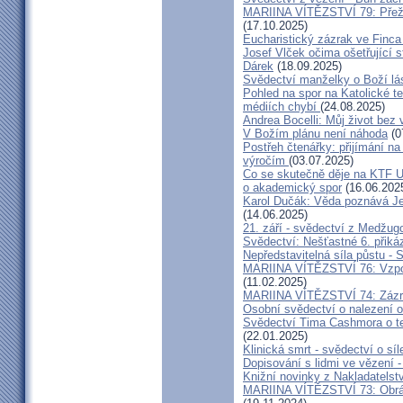
MARIINA VÍTĚZSTVÍ 79: Přeži
(17.10.2025)
Eucharistický zázrak ve Finca
Josef Vlček očima ošetřující 
Dárek
(18.09.2025)
Svědectví manželky o Boží lá
Pohled na spor na Katolické te
médiích chybí
(24.08.2025)
Andrea Bocelli: Můj život bez 
V Božím plánu není náhoda
(0
Postřeh čtenářky: přijímání n
výročím
(03.07.2025)
Co se skutečně děje na KTF UK
o akademický spor
(16.06.202
Karol Dučák: Věda poznává Ježí
(14.06.2025)
21. září - svědectví z Medžugo
Svědectví: Nešťastné 6. při
Nepředstavitelná síla půstu -
MARIINA VÍTĚZSTVÍ 76: Vzpour
(11.02.2025)
MARIINA VÍTĚZSTVÍ 74: Zázra
Osobní svědectví o nalezení 
Svědectví Tima Cashmora o te
(22.01.2025)
Klinická smrt - svědectví o síl
Dopisování s lidmi ve vězení -
Knižní novinky z Nakladatelst
MARIINA VÍTĚZSTVÍ 73: Obráce