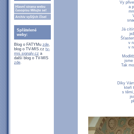
Vy přiv
a p
Hlavní strana webu
časopisu Milujte se!
mne
Archiv vyšlých čísel
sna
Já cítí
Spřátelené
je
weby:
Šťasten
v n
Blog o FATYMu
zde
,
v n
blog o TV-MIS.cz
tv-
mis.signaly.cz
a
Modlit
další blog o TV-MIS
jsme 
zde
.
Tak moh
Díky Vám 
kteří
s těmi
js
p