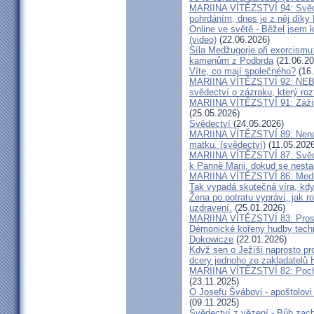
MARIINA VÍTĚZSTVÍ 94: Svěde
pohrdáním, dnes je z něj díky
Online ve světě - Běžel jsem 
(video)
(22.06.2026)
Síla Medžugorje při exorcismu
kamenům z Podbrda
(21.06.20
Víte, co mají společného?
(16.
MARIINA VÍTĚZSTVÍ 92: NE
svědectví o zázraku, který rozt
MARIINA VÍTĚZSTVÍ 91: Zážit
(25.05.2026)
Svědectví
(24.05.2026)
MARIINA VÍTĚZSTVÍ 89: Nenávi
matku. (svědectví)
(11.05.2026
MARIINA VÍTĚZSTVÍ 87: Svědec
k Panně Marii, dokud se nest
MARIINA VÍTĚZSTVÍ 86: Medžu
Tak vypadá skutečná víra, kdy
Žena po potratu vypráví, jak r
uzdravení.
(25.01.2026)
MARIINA VÍTĚZSTVÍ 83: Prosít
Démonické kořeny hudby techn
Dokowicze
(22.01.2026)
Když sen o Ježíši naprosto p
dcery jednoho ze zakladatelů
MARIINA VÍTĚZSTVÍ 82: Pochy
(23.11.2025)
O Josefu Švábovi - apoštolov
(09.11.2025)
Svědectví z vězení - Bůh zac