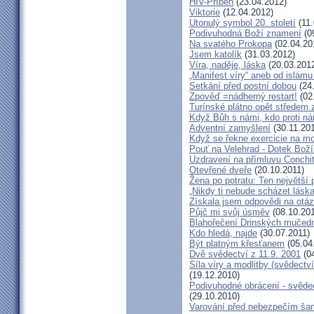
HIV-Příběh
(23.04.2012)
Viktorie
(12.04.2012)
Utonulý symbol 20. století
(11.
Podivuhodná Boží znamení
(0
Na svatého Prokopa
(02.04.20
Jsem katolík
(31.03.2012)
Víra, naděje, láska
(20.03.201
„Manifest víry“ aneb od islámu
Setkání před postní dobou
(24
Zpověď =nádherný restart!
(02
Turínské plátno opět středem
Když Bůh s námi, kdo proti n
Adventní zamyšlení
(30.11.201
Když se řekne exercicie na mo
Pouť na Velehrad - Dotek Boží
Uzdravení na přímluvu Conchi
Otevřené dveře
(20.10.2011)
Žena po potratu: Ten největší
„Nikdy ti nebude scházet láska
Získala jsem odpovědi na otá
Půjč mi svůj úsměv
(08.10.201
Blahořečení Drinských mučed
Kdo hledá, najde
(30.07.2011)
Být platným křesťanem
(05.04
Dvě svědectví z 11.9. 2001
(04
Síla víry a modlitby (svědect
(19.12.2010)
Podivuhodné obrácení - svědec
(29.10.2010)
Varování před nebezpečím ša