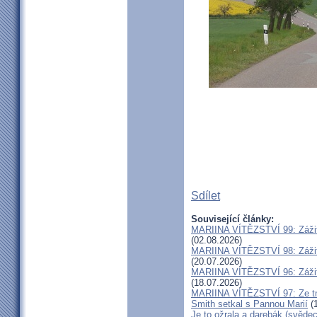
Sdílet
Související články:
MARIINA VÍTĚZSTVÍ 99: Zážit
(02.08.2026)
MARIINA VÍTĚZSTVÍ 98: Zážit
(20.07.2026)
MARIINA VÍTĚZSTVÍ 96: Zážit
(18.07.2026)
MARIINA VÍTĚZSTVÍ 97: Ze tm
Smith setkal s Pannou Marií
(1
Je to ožrala a darebák (svědec