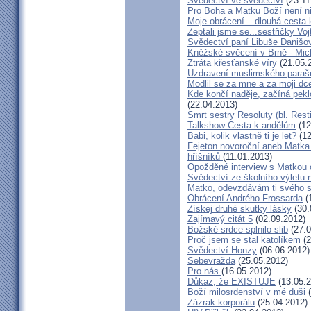
Svědectví ve svědectví
(23.11
Pro Boha a Matku Boží není 
Moje obrácení – dlouhá cesta 
Zeptali jsme se...sestřičky Vo
Svědectví paní Libuše Danišo
Kněžské svěcení v Brně - Mich
Ztráta křesťanské víry
(21.05.
Uzdravení muslimského parašu
Modlil se za mne a za moji dc
Kde končí naděje, začíná pekl
(22.04.2013)
Smrt sestry Resoluty (bl. Rest
Talkshow Cesta k andělům
(12
Babi, kolik vlastně ti je let?
(1
Fejeton novoroční aneb Matka
hříšníků
(11.01.2013)
Opožděné interview s Matkou
Svědectví ze školního výletu
Matko, odevzdávám ti svého 
Obrácení Andrého Frossarda
(
Získej druhé skutky lásky
(30.
Zajímavý citát 5
(02.09.2012)
Božské srdce splnilo slib
(27.0
Proč jsem se stal katolíkem
(2
Svědectví Honzy
(06.06.2012)
Sebevražda
(25.05.2012)
Pro nás
(16.05.2012)
Důkaz, že EXISTUJE
(13.05.2
Boží milosrdenství v mé duši
(
Zázrak korporálu
(25.04.2012)