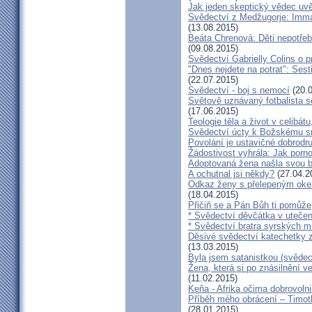
Jak jeden skeptický vědec uvě
Svědectví z Medžugorje: Imma
(13.08.2015)
Beáta Chrenová: Děti nepotřeb
(09.08.2015)
Svědectví Gabrielly Colins o 
"Dnes nejdete na potrat": Sest
(22.07.2015)
Svědectví - boj s nemocí
(20.0
Světově uznávaný fotbalista 
(17.06.2015)
Teologie těla a život v celibát
Svědectví úcty k Božskému sr
Povolání je ustavičné dobrodr
Žádostivost vyhrála: Jak porno
Adoptovaná žena našla svou b
A ochutnal jsi někdy?
(27.04.2
Odkaz ženy s přelepeným okem
(18.04.2015)
Přičiň se a Pán Bůh ti pomůže
* Svědectví děvčátka v utečen
* Svědectví bratra syrských m
Děsivé svědectví katechetky z
(13.03.2015)
Byla jsem satanistkou (svědec
Žena, která si po znásilnění ve 
(11.02.2015)
Keňa - Afrika očima dobrovoln
Příběh mého obrácení – Timoth
(28.01.2015)