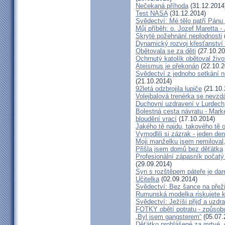
Nečekaná příhoda
(31.12.2014
Test NASA
(31.12.2014)
Svědectví: Mé tělo patří Pán
Můj příběh: o. Jozef Maretta -
Skryté požehnání neplodnosti
Dynamický rozvoj křesťanství v
Obětovala se za děti
(27.10.20
Ochrnutý katolík obětoval živo
Ateismus je překonán
(22.10.2
Svědectví z jednoho setkání 
(21.10.2014)
92letá odzbrojila lupiče
(21.10.
Volejbalová trenérka se nevzdá
Duchovní uzdravení v Lurdech
Bolestná cesta návratu - Marké
bloudění vrací
(17.10.2014)
Jakého tě najdu, takového tě 
Vymodlili si zázrak - jeden d
Moji manželku jsem nemiloval,
Přišla jsem domů bez děťátka
Profesionální zápasník počatý 
(29.09.2014)
Syn s rozštěpem páteře je dar
Učitelka
(02.09.2014)
Svědectví: Bez šance na přeži
Rumunská modelka riskujete kar
Svědectví: Ježíši přijď a uzdr
FOTKY obětí potratu - způsob
„Byl jsem gangsterem“
(05.07.
Děťátko prohlášené za mrtvé, 