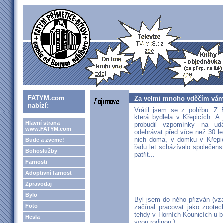
FATYM.com
Za velmi mnoho vděčím vám
nabízí:
Vrátil jsem se z pohřbu. Z 
která bydlela v Křepicích. A
Hlavní strana
probudil vzpomínky na udá
www.FATYM.com
odehrávat před více než 30 let
nich doma, v domku v Křepic
Bude a zveme!
řadu let scházívalo společens
Bohoslužby
patřit...
Farnosti
Adoptivní farnost
Zpravodaj
Bylo
Byl jsem do něho přizván (vza
Foto
začínal pracovat jako zoote
tehdy v Horních Kounicích u b
Hesla
svou rodinou.)