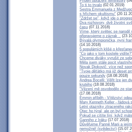
Příběh obrácení feministky
(04
To ti to trvalo
(02.01.2019)
Sestra Emmanuela z Medžugorj
s hříchem okultismu"
(20.11.2
"Zdržet se", když jde o progre
Dva rozhovory, dvě životní sv
času
(07.11.2018)
Víme, který světec se narodil
připravujeme o zázrak ..
(23.10
Bývalá olympionička, nyní fran
(14.10.2018)
5 populárních klišé o křesťane
"Co jako v tom kostele vidíte?
Chceme diváky vyrušit ze seb
Měla jsem stále pocit vlastníh
Novak Djokovič: více než spo
"Tvoje děťátko má již deset pr
pouze sekundy
(18.08.2018)
Andrea Bocelli: Věřit lze jen
krutého
(18.08.2018)
"Vězení mě osvobodilo ze star
(17.08.2018)
Emmin příběh - Vítězství odpu
Mary Kenneth Keller - řádová 
Letní otazníky ztraceného ra
Otec ho týral, ale on byl scho
Pokud se cítíte líní, když mát
Ganniho z Iráku
(17.07.2018)
Důvěřujme Panně Marii a jejímu
nemožné! (svědectví)
(15.07.2