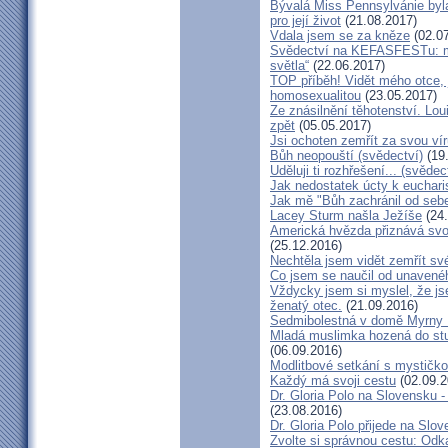
Bývalá Miss Pennsylvánie byla 
pro její život
(21.08.2017)
Vdala jsem se za kněze
(02.07
Svědectví na KEFASFESTu: m
světla“
(22.06.2017)
TOP příběh! Vidět mého otce, 
homosexualitou
(23.05.2017)
Ze znásilnění těhotenství. Lou
zpět
(05.05.2017)
Jsi ochoten zemřít za svou vír
Bůh neopouští (svědectví)
(19
Uděluji ti rozhřešení... (svědec
Jak nedostatek úcty k eucharist
Jak mě "Bůh zachránil od seb
Lacey Sturm našla Ježíše
(24.
Americká hvězda přiznává svou 
(25.12.2016)
Nechtěla jsem vidět zemřít své
Co jsem se naučil od unavenéh
Vždycky jsem si myslel, že j
ženatý otec.
(21.09.2016)
Sedmibolestná v domě Myrny
Mladá muslimka hozená do stud
(06.09.2016)
Modlitbové setkání s mystičk
Každý má svoji cestu
(02.09.2
Dr. Gloria Polo na Slovensku 
(23.08.2016)
Dr. Gloria Polo přijede na Slo
Zvolte si správnou cestu: Odk