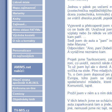
Lidové misie
Jednou v pátek po večerní m
Mapa zajímavostí
(zootechnička nejdůležitějšíh
Marianky
dcera zootechnika, krmiváře) a
se vrátíš dneska pozdě, poje
Knihy
Zajímavé...
Vyjeveně a překvapeně jsem so
co se bude dít. Uvažoval jse
Mimo oblast FATYMu
výplaty nebo že někde ve stře
Výzdoba kostelů
kam patří. ...
Sedl jsem do auta a "paní" in
O nás a kontakty
tebe Maruna.
"
Odpovídám: "
Ano, paní Dobeš
Personalizace
A vyrážíme neznámo kam.
15 nejčtenějších
Projeli jsme Tavíkovicemi, za
tom, co uvidíš, nesmíš nikde m
To už jsem byl ale v domě. A
AMIMS.net
svíčka na stole. Plno mladých, 
nabízí:
To, o čem jsem doposud jen p
Evropa, toho jsem se sta
Hlavní strana
společenství mládeže, kter
apoštolát A.M.I.M.S.
Komunistů, tajně.
Knihovna on-line
Prožil jsem v něm a s ním dobr
Comicsy
Objednávky knih
V těch letech jsme se scházíva
auta zaparkovaná tam a jinde,
jiné, nemuseli jsme nic tajit, 
TV-MIS.cz