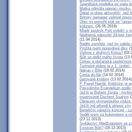
Španělská modelka se stala ře
Matka odmítla operaci mozku,
Ďábel je dnes aktivnější, než 
Britský teenager veřejně preze
Otec mi pomohl stát se "opra
knězem.
(26.05.2014)
Mladý poutník Petr svědčí o 
Nádherná odpověď 29-leté ženy
(11.04.2014)
Raději zemřela, než by zabila 
Prožila jsem opravdové divy
(1
Vidíme v druhých Krista?
(03.
Bůh se dotkl mého života
(13.
Církev a občanská společnost
Turínské plátno je z 1. století
Nákup v Bille
(19.02.2014)
Cesta do Alp
(14.02.2014)
Darované květiny
(13.02.2014)
P. Pavel Havlát: Kněžství je p
Passoliniho Evangelium podle
Ježíš je Bohem života - myš
inspirované Duchem Svatým
(
Obrácení olympijského vítěze
Ježíš mě přivedl k plnosti víry
Benefiční vánoční koncert - L
Seděl jsem za kulometem a rozm
(23.12.2013)
Svědectví: Medžugorjem se za
Existuje Bůh?
(18.12.2013)