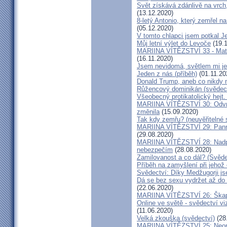
Svět získává zdánlivě na vrch
(13.12.2020)
8-letý Antonio, který zemřel n
(05.12.2020)
V tomto chlapci jsem potkal J
Můj letní výlet do Levoče
(19.1
MARIINA VÍTĚZSTVÍ 33 - Matk
(16.11.2020)
Jsem nevidomá, světlem mi je 
Jeden z nás (příběh)
(01.11.20
Donald Trump, aneb co nikdy ne
Růžencový dominikán (svědect
Všeobecný protikatolický hejt
MARIINA VÍTĚZSTVÍ 30: Odvrát
změnila
(15.09.2020)
Tak kdy zemřu? (neuvěřitelné 
MARIINA VÍTĚZSTVÍ 29: Panna 
(29.08.2020)
MARIINA VÍTĚZSTVÍ 28: Nadpř
nebezpečím
(28.08.2020)
Zamilovanost a co dál? (Svěde
Příběh na zamyšlení při jehož
Svědectví: Díky Medžugorji js
Dá se bez sexu vydržet až do 
(22.06.2020)
MARIINA VÍTĚZSTVÍ 26: Škapul
Online ve světě - svědectví vi
(11.06.2020)
Velká zkouška (svědectví)
(28
MARIINA VÍTĚZSTVÍ 25: Neopu