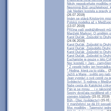
Nikdy nepodceňujte modlitbu 
Nesmírná Boží prozřetelnost: k
Jak hledání kostela a pravdy p
(26.07.2019)
Imám se stává Kristovým mis
Polská modelka až v Medžugorj
(13.07.2019)
Příčina vaší podrážděnosti můž
Manželé Markovi: O umělém opl
Karol Dučák: Způsobil to Druh
(24.06.2019)
Karol Dučák: Způsobil to Druhý
Karol Dučák: Způsobilto Druhý
Karol Dučák: Způsobil to Druhý
Karol Dučák: Způsobil to Druhý
Eucharistie je pouze v této Cír
Noc kostelů + Jaro - zamyšlen
* Z veselé holky jen hromádka
* Hodina, která za to stála...
(2
Ježíš a Marie - světlo pro naši
Jean vypráví o své cestě za 
Svědectví: S rodinou v Medžug
Naše cesta do Katolické církve
Pán je se mnou ... i v rakovin
Sestry dvojčata rozdělené při
stejném klášteře
(15.01.2019)
Bůh - Otec (svědectví)
(15.01.
V manželství se dá žít sexual
Moc modlitby - Tajemství jedn