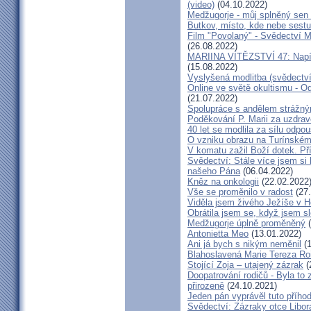
(video)
(04.10.2022)
Medžugorje - můj splněný sen 
Butkov, místo, kde nebe sest
Film "Povolaný" - Svědectví Mar
(26.08.2022)
MARIINA VÍTĚZSTVÍ 47: Napíšu
(15.08.2022)
Vyslyšená modlitba (svědectví
Online ve světě okultismu - Od 
(21.07.2022)
Spolupráce s andělem strážný
Poděkování P. Marii za uzdrav
40 let se modlila za sílu odpo
O vzniku obrazu na Turínském
V komatu zažil Boží dotek. Pří
Svědectví: Stále více jsem si
našeho Pána
(06.04.2022)
Kněz na onkologii
(22.02.2022
Vše se proměnilo v radost
(27.
Viděla jsem živého Ježíše v Ho
Obrátila jsem se, když jsem sle
Medžugorje úplně proměněný
(
Antonietta Meo
(13.01.2022)
Ani já bych s nikým neměnil
(1
Blahoslavená Marie Tereza Roig
Stojící Zoja – utajený zázrak
(
Doopatrování rodičů - Byla to
přirozeně
(24.10.2021)
Jeden pán vyprávěl tuto přího
Svědectví: Zázraky otce Libo