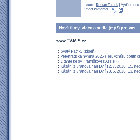
| Autor:
Roman Tomek
| Vydáno dne 3
Přidat komentář
|
Nové filmy, videa a audia (mp3) pro vás:
www.TV-MIS.cz
::
Svatý Patriku (píseň)
::
Velehradská hymna 2026 (Hej, vzhůru poutníci
::
Litanie ke sv. Františkovi z Assisi ()
::
Kázání z Vranova nad Dyjí 12. 7. 2026 (15. ne
::
Kázání z Vranova nad Dyjí 28. 6. 2026 (13. ne