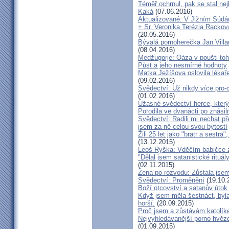
Téměř ochrnul, pak se stal nej
Kaká
(07.06.2016)
Aktualizované: V Jižním Súdán
+ Sr. Veronika Terézia Rackov
(20.05.2016)
Bývalá pornoherečka Jan Villar
(08.04.2016)
Medžugorje: Oáza v poušti toh
Půst a jeho nesmírné hodnoty
Matka Ježíšova oslovila lékaře
(09.02.2016)
Svědectví: Už nikdy více pro-c
(01.02.2016)
Úžasné svědectví herce, který 
Porodila ve dvanácti po znásiln
Svědectví: Radili mi nechat p
jsem za ně celou svou bytostí
Žili 25 let jako "bratr a sestr
(13.12.2015)
Leoš Ryška: Vděčím babičce za
"Dělal jsem satanistické rituál
(02.11.2015)
Žena po rozvodu: Zůstala jse
Svědectví: Proměnění
(19.10.
Boží otcovství a satanův útok
Když jsem měla šestnáct, byla
horší.
(20.09.2015)
Proč jsem a zůstávám katolík
Nejvyhledávanější porno hvězd
(01.09.2015)