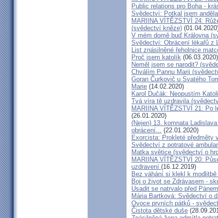
Public relations pro Boha - kr
Svědectví: Potkal jsem anděla
MARIINA VÍTĚZSTVÍ 24: Růžen
(svědectví kněze)
(01.04.2020
V mém domě buď Královna (sv
Svědectví: Obrácení lékařů z 
List znásilněné řeholnice mat
Proč jsem katolík
(06.03.2020)
Neměl jsem se narodit? (svěde
Chválím Pannu Marii (svědect
Goran Čurkovič u Svatého Tom
Marie
(14.02.2020)
Karol Dučák: Neopustím Katol
Tvá víra tě uzdravila (svědec
MARIINA VÍTĚZSTVÍ 21: Po let
(26.01.2020)
(Nejen) 13. komnata Ladislava
obrácení...
(22.01.2020)
Exorcista: Prokleté předměty
Svědectví z potratové ambula
Matka světice (svědectví o hr
MARIINA VÍTĚZSTVÍ 20: Působ
uzdravení
(16.12.2019)
Bez váhání si klekl k modlitb
Boj o život se Zdrávasem - sk
Usadit se natrvalo před Páne
Mária Bartková: Svědectví o d
Ovoce prvních pátků - svědect
Čistota dětské duše
(28.09.20
Znásilněná žena odmítla potrat