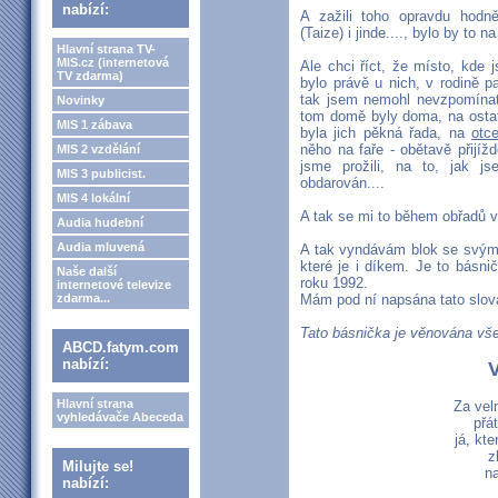
nabízí:
A zažili toho opravdu hodně,
(Taize) i jinde...., bylo by to n
Hlavní strana TV-
MIS.cz (internetová
Ale chci říct, že místo, kde
TV zdarma)
bylo právě u nich, v rodině 
tak jsem nemohl nevzpomínat.
Novinky
tom domě byly doma, na ostat
MIS 1 zábava
byla jich pěkná řada, na
otc
něho na faře - obětavě přijížd
MIS 2 vzdělání
jsme prožili, na to, jak j
MIS 3 publicist.
obdarován....
MIS 4 lokální
A tak se mi to během obřadů v
Audia hudební
Audia mluvená
A tak vyndávám blok se svým
které je i díkem. Je to básni
Naše další
roku 1992.
internetové televize
zdarma...
Mám pod ní napsána tato slov
Tato básnička je věnována vš
ABCD.fatym.com
nabízí:
V
Hlavní strana
Za vel
vyhledávače Abeceda
přá
já, kt
z
Milujte se!
na
nabízí: