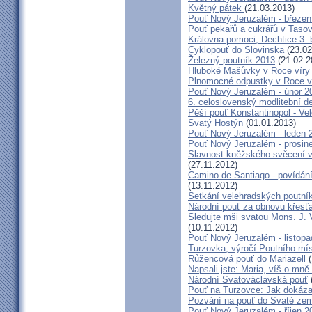
Květný pátek
(21.03.2013)
Pouť Nový Jeruzalém - březen
Pouť pekařů a cukrářů v Taso
Královna pomoci, Dechtice 3.
Cyklopouť do Slovinska
(23.02
Železný poutník 2013
(21.02.2
Hluboké Mašůvky v Roce víry
Plnomocné odpustky v Roce ví
Pouť Nový Jeruzalém - únor 2
6. celoslovenský modlitební d
Pěší pouť Konstantinopol - Ve
Svatý Hostýn
(01.01.2013)
Pouť Nový Jeruzalém - leden 
Pouť Nový Jeruzalém - prosin
Slavnost kněžského svěcení v 
(27.11.2012)
Camino de Santiago - povídání
(13.11.2012)
Setkání velehradských poutní
Národní pouť za obnovu křesť
Sledujte mši svatou Mons. J. 
(10.11.2012)
Pouť Nový Jeruzalém - listop
Turzovka, výročí Poutního mí
Růžencová pouť do Mariazell
(
Napsali jste: Maria, víš o mn
Národní Svatováclavská pouť
Pouť na Turzovce: Jak dokázat
Pozvání na pouť do Svaté ze
Pouť Nový Jeruzalém - říjen 2