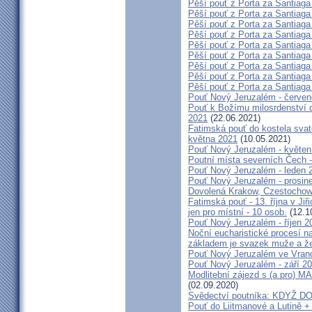
Pěší pouť z Porta za Santiaga
Pěší pouť z Porta za Santiaga
Pěší pouť z Porta za Santiaga
Pěší pouť z Porta za Santiaga
Pěší pouť z Porta za Santiaga
Pěší pouť z Porta za Santiaga
Pěší pouť z Porta za Santiaga
Pěší pouť z Porta za Santiaga
Pěší pouť z Porta za Santiaga
Pouť Nový Jeruzalém - červe
Pouť k Božímu milosrdenství do
2021
(22.06.2021)
Fatimská pouť do kostela svaté
května 2021
(10.05.2021)
Pouť Nový Jeruzalém - květen
Poutní místa severních Čech -
Pouť Nový Jeruzalém - leden 
Pouť Nový Jeruzalém - prosin
Dovolená Krakow, Czestochow
Fatimská pouť - 13. října v Ji
jen pro místní - 10 osob.
(12.1
Pouť Nový Jeruzalém - říjen 2
Noční eucharistické procesí n
základem je svazek muže a ž
Pouť Nový Jeruzalém ve Vran
Pouť Nový Jeruzalém - září 2
Modlitební zájezd s (a pro
(02.09.2020)
Svědectví poutníka: KDYŽ 
Pouť do Liitmanové a Lutině + 