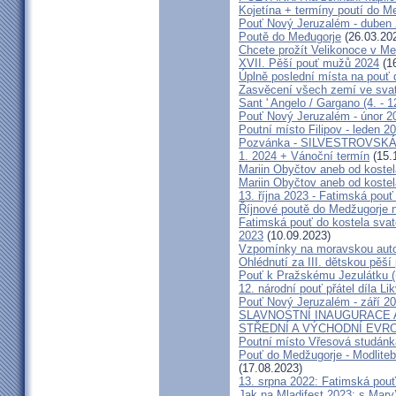
Kojetína + termíny poutí do M
Pouť Nový Jeruzalém - duben
Poutě do Međugorje
(26.03.20
Chcete prožít Velikonoce v M
XVII. Pěší pouť mužů 2024
(16
Úplně poslední místa na po
Zasvěcení všech zemí ve svat
Sant ' Angelo / Gargano (4. - 1
Pouť Nový Jeruzalém - únor 2
Poutní místo Filipov - leden 2
Pozvánka - SILVESTROVSKÁ
1. 2024 + Vánoční termín
(15.
Mariin Obyčtov aneb od kostel
Mariin Obyčtov aneb od kostel
13. října 2023 - Fatimská pouť 
Říjnové poutě do Medžugorje 
Fatimská pouť do kostela svaté
2023
(10.09.2023)
Vzpomínky na moravskou auto
Ohlédnutí za III. dětskou pěší 
Pouť k Pražskému Jezulátku (
12. národní pouť přátel díla Li
Pouť Nový Jeruzalém - září 2
SLAVNOSTNÍ INAUGURACE 
STŘEDNÍ A VÝCHODNÍ EVR
Poutní místo Vřesová studánk
Pouť do Medžugorje - Modliteb
(17.08.2023)
13. srpna 2022: Fatimská pouť 
Jak na Mladifest 2023: s Ma