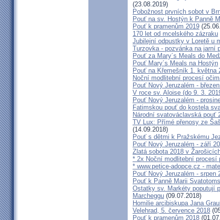
(23.08.2019)
Pobožnost prvních sobot v Brně
Pouť na sv. Hostýn k Panně Ma
Pouť k pramenům 2019
(25.06
170 let od mcelského zázraku
Jubilejní odpustky v Loretě u 
Turzovka - pozvánka na jarní p
Pouť za Mary´s Meals do Med
Pouť Mary´s Meals na Hostýn
Pouť na Křemešník 1. května 
Noční modlitební procesí očim
Pouť Nový Jeruzalém - březen
V roce sv. Aloise (do 9. 3. 201
Pouť Nový Jeruzalém - prosin
Fatimskou pouť do kostela sva
Národní svatováclavská pouť 
TV Lux: Přímé přenosy ze Šaš
(14.09.2018)
Pouť s dětmi k Pražskému Jez
Pouť Nový Jeruzalém - září 2
Zlatá sobota 2018 v Žarošicích 
* 2x Noční modlitební procesí p
* www.petice-adopce.cz - mater
Pouť Nový Jeruzalém - srpen 
Pouť k Panně Marii Svatotoms
Ostatky sv. Markéty poputují
Marcheggu
(09.07.2018)
Homilie arcibiskupa Jana Grau
Velehrad, 5. července 2018
(05
Pouť k pramenům 2018
(01.07