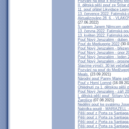
Pozvání na pouť k Božímu Mil
II. dětská pěší pouť ze Štítar
11. pouť přátel Likvidace Lepry
13. července 2022: Fatimská po
Aktualizováno 28. 6. - VL
(27.06.2022)
S panem Janem Němcem opět 
13. června 2022: Fatimská pouť
13. květen 2022: Fatimská pouť
Pouť Nový Jeruzalém - duben
Pouť do Medjugorje 2022
(30.0
Pouť Nový Jeruzalém - březen
Pouť Nový Jeruzalém - únor 2
Pouť Nový Jeruzalém - leden 
Pouť Nový Jeruzalém - prosin
Slavíme výročí: 30 let večeřad
Pozvání na pouť do Medžugorje
Meals.
(23.09.2021)
Národní pouť Panny Marie sed
Pouť v Horní Lomné
(16.09.20
Ohlédnutí za 1. dětskou pěší p
Pouť Nový Jeruzalém - září 2
I. dětská pěší pouť: Štítary-V
Žarošice
(07.08.2021)
Nedělní pouť ke svatému Jose
Nabídka poutě - MARIAZELL -
Pěší pouť z Porta za Santiaga
Pěší pouť z Porta za Santiaga
Pěší pouť z Porta za Santiaga
Pěší pouť z Porta za Santiaga