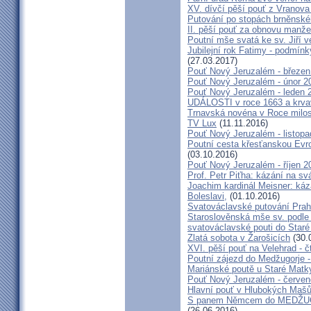
XV. dívčí pěší pouť z Vranova
Putování po stopách brněnské
II. pěší pouť za obnovu manžel
Poutní mše svatá ke sv. Jiří v
Jubilejní rok Fatimy - podmín
(27.03.2017)
Pouť Nový Jeruzalém - březen
Pouť Nový Jeruzalém - únor 2
Pouť Nový Jeruzalém - leden 
UDÁLOSTI v roce 1663 a krva
Trnavská novéna v Roce milosr
TV Lux
(11.11.2016)
Pouť Nový Jeruzalém - listop
Poutní cesta křesťanskou Evro
(03.10.2016)
Pouť Nový Jeruzalém - říjen 2
Prof. Petr Piťha: kázání na s
Joachim kardinál Meisner: káz
Boleslavi,
(01.10.2016)
Svatováclavské putování Praho
Staroslověnská mše sv. podle t
svatováclavské pouti do Staré
Zlatá sobota v Žarošicích
(30.
XVI. pěší pouť na Velehrad - č
Poutní zájezd do Medžugorje -
Mariánské poutě u Staré Matk
Pouť Nový Jeruzalém - červe
Hlavní pouť v Hlubokých Maš
S panem Němcem do MEDŽUG
(26.06.2016)