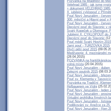
Pozvánka na Mladifest do Medž
Velehrad 1985 - jak jsme vypís
+ dokument VELEHRAD 1985 (P
X. jubilejní cyklopouť z Přímě
Pouť Nový Jeruzalém - červe
300. měsíční a Hlavní pouť 
Pouť Nový Jeruzalém - červen
Diecézní pouť do Slavonic v 
Svatý Kopeček u Olomouce: P
Jubilejní X. CYKLOPOUŤ do J
Diecézní pouť do Slavonic
(12
Pouť médií Svatý Hostýn 201
Jarní pouť - TURZOVKA 2015
Dívčí pěší pouť 2015
(09.05.2
Medžugorje: 4. mezinárodní mod
(28.04.2015)
POZVÁNKA na františkánskou po
volná místa
(20.04.2015)
Pouť Nový Jeruzalém - duben
Železný poutník 2015
(08.03.2
Pouť Nový Jeruzalém - březen
Pouť sv. Klementa v Tasovicí
Pozvánka na Tradiční „Kleme
Hofbauerem ve Vídni
(25.02.2
Pouť Nový Jeruzalém - leden 
Pouť Nový Jeruzalém - prosin
Virtuální prohlídka římských ba
Pouť Nový Jeruzalém - listop
Poděkování sv. Anežce za 25
Pouť Nový Jeruzalém - říjen 2