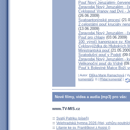
Pouť Nový Jeruzalém- červen
Zpravodaj Nový Jeruzalém - č
Cyklopouť Vranov nad Dyjí - Je
(26.06.2009)
Svatoantonínské procesí
(21.0
2.celostátní pouť kruciáty n
(13.06.2009)
Zpravodaj Nový Jeruzalém - č
Pouť pro chlapy
(03.06.2009)
100. výročí kanonizace sv. K
Cyklovyjíždka do Hlubokých 
Ministrantská pouť
(21.05.2009
Svatodušní pouť v Podolí
(09.
Zpravodaj Nový Jeruzalém - k
Velikonoční pouť do Vídně
(09
Pouť k Bolestné Matce Boží v
| Autor:
Eliška Marie Ramachová
| Vy
komentářů
: 0 |
Přidat komentář
|
Nové filmy, videa a audia (mp3) pro vás:
www.TV-MIS.cz
::
Svatý Patriku (píseň)
::
Velehradská hymna 2026 (Hej, vzhůru poutníci
::
Litanie ke sv. Františkovi z Assisi ()