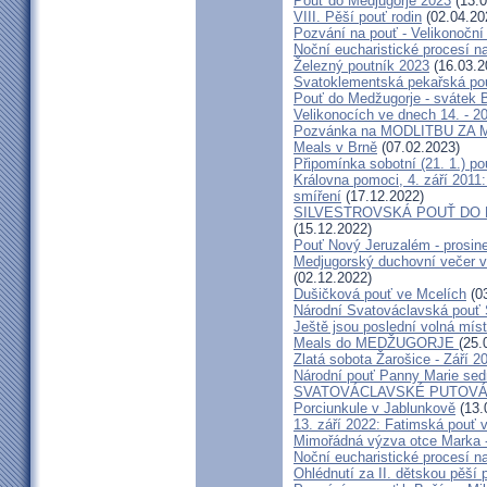
Pouť do Medjugorje 2023
(13.0
VIII. Pěší pouť rodin
(02.04.20
Pozvání na pouť - Velikonoční 
Noční eucharistické procesí n
Železný poutník 2023
(16.03.2
Svatoklementská pekařská po
Pouť do Medžugorje - svátek Bo
Velikonocích ve dnech 14. - 20
Pozvánka na MODLITBU ZA MÍ
Meals v Brně
(07.02.2023)
Připomínka sobotní (21. 1.) po
Královna pomoci, 4. září 2011:
smíření
(17.12.2022)
SILVESTROVSKÁ POUŤ DO ME
(15.12.2022)
Pouť Nový Jeruzalém - prosin
Medjugorský duchovní večer v 
(02.12.2022)
Dušičková pouť ve Mcelích
(03
Národní Svatováclavská pouť 
Ještě jsou poslední volná míst
Meals do MEDŽUGORJE
(25.
Zlatá sobota Žarošice - Září 2
Národní pouť Panny Marie sed
SVATOVÁCLAVSKÉ PUTOVÁN
Porciunkule v Jablunkově
(13.
13. září 2022: Fatimská pouť v 
Mimořádná výzva otce Marka - 
Noční eucharistické procesí n
Ohlédnutí za II. dětskou pěší 