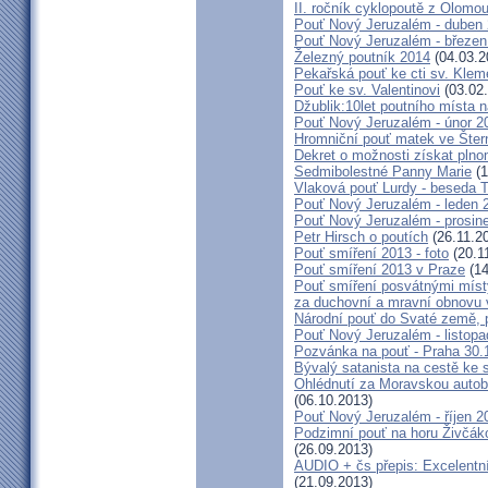
II. ročník cyklopoutě z Olomo
Pouť Nový Jeruzalém - duben
Pouť Nový Jeruzalém - březen
Železný poutník 2014
(04.03.2
Pekařská pouť ke cti sv. Kle
Pouť ke sv. Valentinovi
(03.02
Džublik:10let poutního místa n
Pouť Nový Jeruzalém - únor 2
Hromniční pouť matek ve Šter
Dekret o možnosti získat plno
Sedmibolestné Panny Marie
(1
Vlaková pouť Lurdy - beseda 
Pouť Nový Jeruzalém - leden 
Pouť Nový Jeruzalém - prosin
Petr Hirsch o poutích
(26.11.2
Pouť smíření 2013 - foto
(20.1
Pouť smíření 2013 v Praze
(14
Pouť smíření posvátnými míst
za duchovní a mravní obnovu 
Národní pouť do Svaté země, p
Pouť Nový Jeruzalém - listop
Pozvánka na pouť - Praha 30.
Bývalý satanista na cestě ke 
Ohlédnutí za Moravskou autobu
(06.10.2013)
Pouť Nový Jeruzalém - říjen 2
Podzimní pouť na horu Živčáko
(26.09.2013)
AUDIO + čs přepis: Excelentní
(21.09.2013)