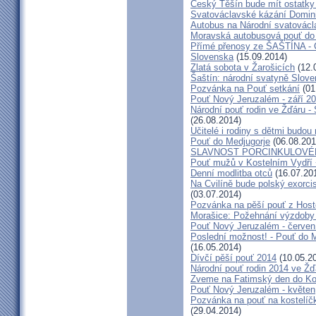
Český Těšín bude mít ostatky
Svatováclavské kázání Domini
Autobus na Národní svatovácl
Moravská autobusová pouť do
Přímé přenosy ze ŠAŠTÍNA - C
Slovenska
(15.09.2014)
Zlatá sobota v Žarošicích
(12.
Šaštín: národní svatyně Slov
Pozvánka na Pouť setkání
(01
Pouť Nový Jeruzalém - září 2
Národní pouť rodin ve Žďáru -
(26.08.2014)
Učitelé i rodiny s dětmi budo
Pouť do Medjugorje
(06.08.201
SLAVNOST PORCINKULOVÉ
Pouť mužů v Kostelním Vydří 
Denní modlitba otců
(16.07.20
Na Cvilíně bude polský exorci
(03.07.2014)
Pozvánka na pěší pouť z Hos
Morašice: Požehnání výzdoby
Pouť Nový Jeruzalém - červen
Poslední možnost! - Pouť do M
(16.05.2014)
Dívčí pěší pouť 2014
(10.05.2
Národní pouť rodin 2014 ve Ž
Zveme na Fatimský den do Koc
Pouť Nový Jeruzalém - květen
Pozvánka na pouť na kostelíč
(29.04.2014)