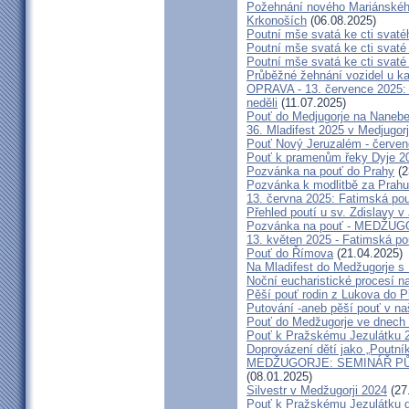
Požehnání nového Mariánského 
Krkonoších
(06.08.2025)
Poutní mše svatá ke cti svaté
Poutní mše svatá ke cti svat
Poutní mše svatá ke cti svat
Průběžné žehnání vozidel u ka
OPRAVA - 13. července 2025: 
neděli
(11.07.2025)
Pouť do Medjugorje na Nanebe
36. Mladifest 2025 v Medjugorj
Pouť Nový Jeruzalém - červe
Pouť k pramenům řeky Dyje 2
Pozvánka na pouť do Prahy
(2
Pozvánka k modlitbě za Prahu
13. června 2025: Fatimská po
Přehled poutí u sv. Zdislavy v
Pozvánka na pouť - MEDŽUGOR
13. květen 2025 - Fatimská p
Pouť do Římova
(21.04.2025)
Na Mladifest do Medžugorje s
Noční eucharistické procesí n
Pěší pouť rodin z Lukova do P
Putování -aneb pěší pouť v na
Pouť do Medžugorje ve dnech 2
Pouť k Pražskému Jezulátku 
Doprovázení dětí jako „Poutní
MEDŽUGORJE: SEMINÁŘ PŮST
(08.01.2025)
Silvestr v Medžugorji 2024
(27
Pouť k Pražskému Jezulátku d