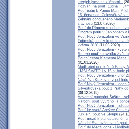
kterých jsme se zúčastnili.
(26
Pozvání na pouť: Lutina + Lit
Pouť rodin k Panně Marii Milot
16. červenec: Celosvětová virt
Žehnání obnoveného Mariánské
slavnosti
(13.07.2020)
Pouť do Římova s klubem sva
Program poutí v Jeblonném v 
Pouť Nový Jeruzalém ve Vran
Fatimská pouť v kostele svaté 
května 2020
(11.05.2020)
Pouť Nový Jeruzalém - květen
Smírná pouť ke svátku Zvěsto
Poutní cesta Klementa Maria 
(01.03.2020)
Modlitební den k úctě Panny M
- MŠI SVATOU v 16 h. bude p
Pouť Nový Jeruzalém - únor 2
Návštěva Krakova - z pohledu
Pouť Nový Jeruzalém - leden 
Silvestrovská pouť z Prahy do
(08.12.2019)
Adventní putování Šaštín - Ve
Národní pouť vyvrcholila boho
Pouť Nový Jeruzalém - listop
Pouť ke svaté Anežce České 
Jubilejní pouť ve Sloupu
(24.10
Pouť mužů k blahoslavenému
Národní Svatováclavská pouť
Pouť do Medžugorje - Modliteb