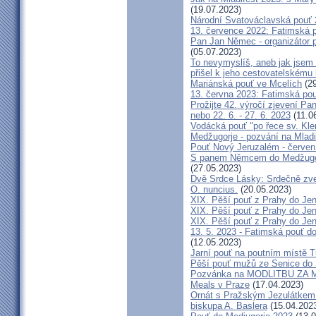
(19.07.2023)
Národní Svatováclavská pouť
13. července 2022: Fatimská po
Pan Jan Němec - organizátor po
(05.07.2023)
To nevymyslíš, aneb jak jsem 
přišel k jeho cestovatelskému
Mariánská pouť ve Mcelích
(29
13. června 2023: Fatimská pouť
Prožijte 42. výročí zjevení Pa
nebo 22. 6. - 27. 6. 2023
(11.0
Vodácká pouť "po řece sv. Kl
Medžugorje - pozvání na Mladi
Pouť Nový Jeruzalém - červen
S panem Němcem do Medžugorj
(27.05.2023)
Dvě Srdce Lásky: Srdečně zve
O. nuncius.
(20.05.2023)
XIX. Pěší pouť z Prahy do Jen
XIX. Pěší pouť z Prahy do Jen
XIX. Pěší pouť z Prahy do Jen
13. 5. 2023 - Fatimská pouť do
(12.05.2023)
Jarní pouť na poutním místě 
Pěší pouť mužů ze Senice do 
Pozvánka na MODLITBU ZA MÍ
Meals v Praze
(17.04.2023)
Ornát s Pražským Jezulátkem 
biskupa A. Baslera
(15.04.202