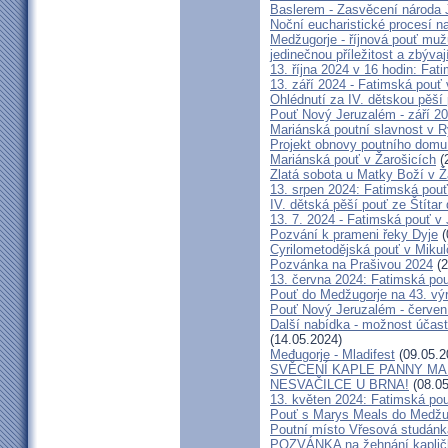
Baslerem - Zasvěcení národa 
Noční eucharistické procesí n
Medžugorje - říjnová pouť mu
jedinečnou příležitost a zbývaj
13. října 2024 v 16 hodin: Fa
13. září 2024 - Fatimská pouť
Ohlédnutí za IV. dětskou pěší
Pouť Nový Jeruzalém - září 2
Mariánská poutní slavnost v R
Projekt obnovy poutního domu
Mariánská pouť v Žarošicích
(
Zlatá sobota u Matky Boží v Ž
13. srpen 2024: Fatimská pouť 
IV. dětská pěší pouť ze Štítar
13. 7. 2024 - Fatimská pouť v J
Pozvání k prameni řeky Dyje
(
Cyrilometodějská pouť v Mikul
Pozvánka na Prašivou 2024
(2
13. června 2024: Fatimská pouť
Pouť do Medžugorje na 43. výro
Pouť Nový Jeruzalém - červen
Další nabídka - možnost účast
(14.05.2024)
Međugorje - Mladifest
(09.05.2
SVĚCENÍ KAPLE PANNY MAR
NESVAČILCE U BRNA!
(08.05
13. květen 2024: Fatimská pouť
Pouť s Marys Meals do Medžug
Poutní místo Vřesová studánk
POZVÁNKA na žehnání kapličk