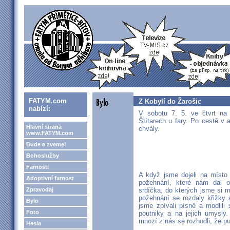
FATYM.com
Z Kobylí do Žarošic
nabízí:
V sobotu 7. 5. ve čtvrt na
Štítarech u fary. Po cestě v 
Hlavní strana
chvály.
www.FATYM.com
Bude a zveme!
Bohoslužby
Farnosti
A když jsme dojeli na místo 
Adoptivní farnost
požehnání, které nám dal o
Zpravodaj
srdíčka, do kterých jsme si 
požehnání se rozdaly křižky 
Bylo
jsme zpívali písně a modlili
Foto
poutniky a na jejich umysly.
mnozí z nás se rozhodli, že puj
Hesla