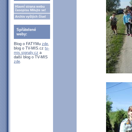
Hlavní strana webu
časopisu Milujte se!
Archiv vyšlých čísel
Spřátelené
weby:
Blog o FATYMu
zde
,
blog o TV-MIS.cz
tv-
mis.signaly.cz
a
další blog o TV-MIS
zde
.