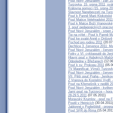
Pouť Nový Jeruzalém - září 2
Turzovka, 15. srpna 2011, sv
Královna pomoci (15. srpna 2
Slavnost Nanebevzetí na Tur
Pouť k Panně Marii Klokotské
Pouť Matice Velehradské 2011
Pouť k Matce Boží Vranovské
3. pouť pedagogických praco
Pouť Nový Jeruzalém - srpen 
Tip na výlet - Pouť k Panně M
Pouť ke svaté Anně v Onšově
Pochod pro rodinu 2011
(20.07
Dechtice 3. července 2011: Ma
Pouť Nový Jeruzalém - červen
Fotky z VI. cyklopoutě do Jen
Hlavní pouť v Hubokých Mašův
Odpoledne v Břežanech
(12.06
Pouť k sv. Prokopu 2011
(05.0
TV Magnificat: Výročí Turzov
Pouť Nový Jeruzalém - červen
VII. Pěší pouť Praha - Jeníkov 
Z Vranova do Kostelmí Vydří -
Pouť na Křemešník v neděli 2
Pouť Nový Jeruzalém - květen
Jarní pouť na Turzovce – hora
28-29.5.2011
(07.05.2011)
Moravský Krumlov - pouť na F
Poutě v Hejnicích
(30.04.2011)
Jablonné v Podještědí - progr
Pouť SFŘ do Říma
(15.04.201