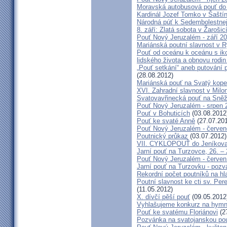
Moravská autobusová pouť do
Kardinál Jozef Tomko v Šaští
Národná púť k Sedembolestne
8. září: Zlatá sobota v Žarošic
Pouť Nový Jeruzalém - září 2
Mariánská poutní slavnost v 
Pouť od oceánu k oceánu s i
lidského života a obnovu rodin
„Pouť setkání“ aneb putování 
(28.08.2012)
Mariánská pouť na Svatý kope
XVI. Zahradní slavnost v Milo
Svatovavřinecká pouť na Sně
Pouť Nový Jeruzalém - srpen 
Pouť v Bohuticích
(03.08.2012
Pouť ke svaté Anně
(27.07.20
Pouť Nový Jeruzalém - červe
Poutnický průkaz
(03.07.2012)
VII. CYKLOPOUŤ do Jeníkov
Jarní pouť na Turzovce, 26. –
Pouť Nový Jeruzalém - červen
Jarní pouť na Turzovku - poz
Rekordní počet poutníků na hl
Poutní slavnost ke cti sv. Pe
(11.05.2012)
X. dívčí pěší pouť
(09.05.2012
Vyhlašujeme konkurz na hymn
Pouť ke svatému Floriánovi
(2
Pozvánka na svatojanskou pou