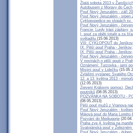
Zlatá sobota 2013 v Žarošicíc
Autobusem z Moravy do Čech
Pouť Nový Jeruzalém - září 2
Pouť Nový Jeruzalém - srpen 
Cykloexpedice po stopách sv. 
Pouť Nový Jeruzalém - červe
Francie: Lurdy trápí záplavy,
I. pouť za oběti totalit a za 
světadílu
(15.06.2013)
VIII. CYKLOPOUŤ do Jeníkov
IX. Pěší pouť Praha - Jeníkov
IX. Pěší pouť Praha - Jeníkov
Pouť Nový Jeruzalém - červen
V novinách o pěší pouti z Pra
Oznámení: Turzovka - jarní po
Misijní pouť v Lidečku
(15.05.
Zvláštní vyslanec Svatého Otc
12. a 13. května 2013 - mimo
(12.05.2013)
Zjevení Královny pomoci, Dech
poutníků
(08.05.2013)
POZVÁNKA NA SOBOTU - P
(08.05.2013)
Pěší pouť mužů z Vranova nad
Pouť Nový Jeruzalém - květen
Májová pouť do Maria Loretto
Pozvání do Medjugorje
(20.04.
Praha zve 4. května na manife
Svatojánská pouť v Železném
Pouť Nový Jeruzalém - duben