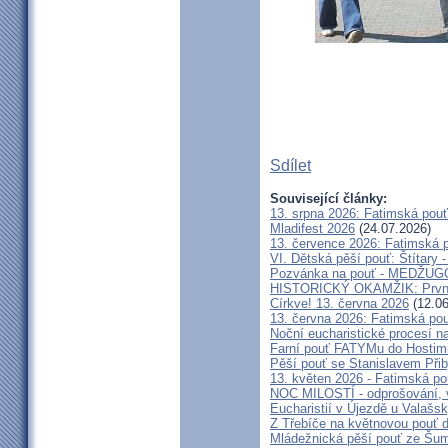
Sdílet
Související články:
13. srpna 2026: Fatimská pou
Mladifest 2026
(24.07.2026)
13. července 2026: Fatimská 
VI. Dětská pěší pouť: Štítary 
Pozvánka na pouť - MEDŽUGOR
HISTORICKÝ OKAMŽIK: První c
Církve! 13. června 2026
(12.06
13. června 2026: Fatimská po
Noční eucharistické procesí n
Farní pouť FATYMu do Hostim
Pěší pouť se Stanislavem Při
13. květen 2026 - Fatimská p
NOC MILOSTÍ - odprošování, v
Eucharistií v Újezdě u Valašs
Z Třebíče na květnovou pouť 
Mládežnická pěší pouť ze Šu