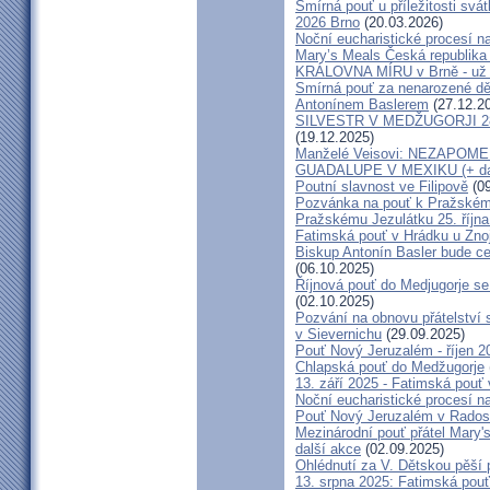
Smírná pouť u příležitosti svá
2026 Brno
(20.03.2026)
Noční eucharistické procesí n
Mary’s Meals Česká republika
KRÁLOVNA MÍRU v Brně - už 
Smírná pouť za nenarozené dě
Antonínem Baslerem
(27.12.2
SILVESTR V MEDŽUGORJI 28. 1
(19.12.2025)
Manželé Veisovi: NEZAPO
GUADALUPE V MEXIKU (+ dal
Poutní slavnost ve Filipově
(09
Pozvánka na pouť k Pražském
Pražskému Jezulátku 25. říjn
Fatimská pouť v Hrádku u Znoj
Biskup Antonín Basler bude ce
(06.10.2025)
Říjnová pouť do Medjugorje se
(02.10.2025)
Pozvání na obnovu přátelství 
v Sievernichu
(29.09.2025)
Pouť Nový Jeruzalém - říjen 2
Chlapská pouť do Medžugorje
13. září 2025 - Fatimská pouť
Noční eucharistické procesí n
Pouť Nový Jeruzalém v Radost
Mezinárodní pouť přátel Mary'
další akce
(02.09.2025)
Ohlédnutí za V. Dětskou pěší 
13. srpna 2025: Fatimská pou