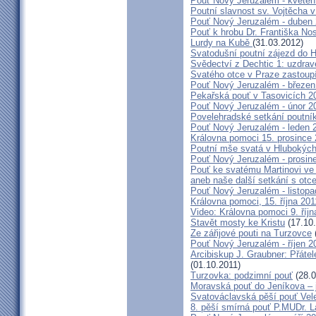
Pouť Nový Jeruzalém - květen
Poutní slavnost sv. Vojtěcha 
Pouť Nový Jeruzalém - duben
Pouť k hrobu Dr. Františka No
Lurdy na Kubě
(31.03.2012)
Svatodušní poutní zájezd do 
Svědectví z Dechtic 1: uzdrave
Svatého otce v Praze zastoup
Pouť Nový Jeruzalém - březen
Pekařská pouť v Tasovicích 2
Pouť Nový Jeruzalém - únor 2
Povelehradské setkání poutní
Pouť Nový Jeruzalém - leden 
Královna pomoci 15. prosince 
Poutní mše svatá v Hlubokýc
Pouť Nový Jeruzalém - prosin
Pouť ke svatému Martinovi ve 
aneb naše další setkání s ot
Pouť Nový Jeruzalém - listopa
Královna pomoci, 15. října 20
Video: Královna pomoci 9. říjn
Stavět mosty ke Kristu
(17.10.
Ze zářijové pouti na Turzovce
Pouť Nový Jeruzalém - říjen 2
Arcibiskup J. Graubner: Přáte
(01.10.2011)
Turzovka: podzimní pouť
(28.0
Moravská pouť do Jeníkova – j
Svatováclavská pěší pouť Vel
8. pěší smírná pouť P.MUDr. 