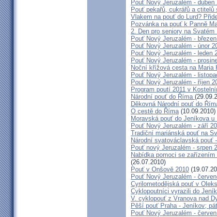
Pouť Nový Jeruzalém - duben
Pouť pekařů, cukrářů a ctitel
Vlakem na pouť do Lurd? Přide
Pozvánka na pouť k Panně Mar
2. Den pro seniory na Svaté
Pouť Nový Jeruzalém - březen
Pouť Nový Jeruzalém - únor 2
Pouť Nový Jeruzalém - leden 
Pouť Nový Jeruzalém - prosin
Noční křížová cesta na Maria 
Pouť Nový Jeruzalém - listop
Pouť Nový Jeruzalém - říjen 2
Program poutí 2011 v Kosteln
Národní pouť do Říma
(29.09.
Děkovná Národní pouť do Řím
O cestě do Říma
(10.09.2010)
Moravská pouť do Jeníkova u
Pouť Nový Jeruzalém - září 2
Tradiční mariánská pouť na S
Národní svatováclavská pouť 
Pouť nový Jeruzalém - srpen 
Nabídka pomoci se zařízením pě
(26.07.2010)
Pouť v Onšově 2010
(19.07.20
Pouť Nový Jeruzalém - červe
Cyrilometodějská pouť v Olek
Cyklopoutníci vyrazili do Jení
V. cyklopouť z Vranova nad D
Pěší pouť Praha - Jeníkov; pá
Pouť Nový Jeruzalém - červen