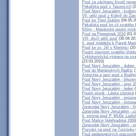
Pouť za záchranu životů nena
Pekařská pouť v Tasovicích
(2
Pouť Nový Jeruzalém - květen
VII. pěší pouť z Kobylí do Žar
Pouť ke Třem Dubům
(04.05.2
Pekařská pouť ke cti svatého
Křtiny - Mariánské poutní míst
Pouť na Peregrinek 2010
(01.0
VIII. dívčí pěší pouť
(30.04.20
II. pouť mládeže k Panně Mari
Pouť ke sv. Jiří v Klentnici
(20
Poutní slavnost svatého Vojtě
Cykloturistická výprava na sv
(23.03.2010)
Pouť Nový Jeruzalém - duben
Pouť do Mariánských Radčic
(
Antiochia a jarní pouť v Bratře
Pouť Nový Jeruzalém - březen
Pouť Nový Jeruzalém - únor 2
Pouť Nový Jeruzalém - leden
(
Poutní písně - Láska zůstává
(
Pouť Nový Jeruzalém - prosin
Pouť Nový Jeruzalém - listop
Zpravodaj Nový Jeruzalém - ří
Zpravodaj Nový Jeruzalém - zá
6. smírná pouť P. MUDr. Ladis
Pouť Matice Velehradské 2009
Zpravodaj Nový Jeruzalém - s
Pozvání na pouť na Turzovku
Pouť pedagogických pracovník