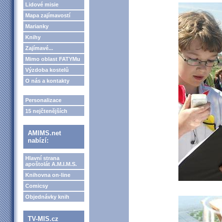
Lidové misie
Mapa zajímavostí
Marianky
Knihy
Zajímavé...
Mimo oblast FATYMu
Výzdoba kostelů
O nás a kontakty
Personalizace
15 nejčtenějších
AMIMS.net
nabízí:
Hlavní strana
apoštolát A.M.I.M.S.
Knihovna on-line
Comicsy
Objednávky knih
TV-MIS.cz