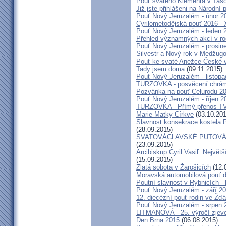
Pouť svatého Klementa v Taso
Již jste přihlášeni na Národní
Pouť Nový Jeruzalém - únor 2
Cyrilometodějská pouť 2016 -
Pouť Nový Jeruzalém - leden 
Přehled významných akcí v r
Pouť Nový Jeruzalém - prosin
Silvestr a Nový rok v Medžugo
Pouť ke svaté Anežce České 
Tady jsem doma
(09.11.2015)
Pouť Nový Jeruzalém - listop
TURZOVKA - posvěcení chrám
Pozvánka na pouť Celurodu 2
Pouť Nový Jeruzalém - říjen 2
TURZOVKA - Přímý přenos TV
Marie Matky Církve
(03.10.201
Slavnost konsekrace kostela 
(28.09.2015)
SVATOVÁCLAVSKÉ PUTOVÁN
(23.09.2015)
Arcibiskup Cyril Vasiľ: Největš
(15.09.2015)
Zlatá sobota v Žarošicích
(12.
Moravská automobilová pouť 
Poutní slavnost v Rybnicích -
Pouť Nový Jeruzalém - září 2
12. diecézní pouť rodin ve Ž
Pouť Nový Jeruzalém - srpen 
LITMANOVÁ - 25. výročí zjeve
Den Brna 2015
(06.08.2015)