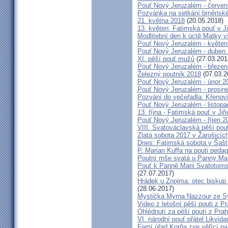
Pouť Nový Jeruzalém - červen
Pozvánka na setkání brněnské
21. května 2018
(20.05.2018)
13. květen: Fatimská pouť v Ji
Modlitební den k úctě Matky v
Pouť Nový Jeruzalém - květen
Pouť Nový Jeruzalém - duben
XI. pěší pouť mužů
(27.03.201
Pouť Nový Jeruzalém - březen
Železný poutník 2018
(07.03.2
Pouť Nový Jeruzalém - únor 2
Pouť Nový Jeruzalém - prosin
Pozvání do večeřadla: Křenovi
Pouť Nový Jeruzalém - listop
13. října - Fatimská pouť v Jiři
Pouť Nový Jeruzalém - říjen 2
VIII. Svatováclavská pěší pou
Zlatá sobota 2017 v Žarošicích 
Dnes: Fatimská sobota v Šašt
P. Marian Kuffa na pouti ped
Poutní mše svatá u Panny Mar
Pouť k Panně Marii Svatotoms
(27.07.2017)
Hrádek u Znojma: otec biskup
(28.06.2017)
Mystička Myrna Nazzour ze S
Video z letošní pěší pouti z P
Ohlédnutí za pěší poutí z Pra
VI. národní pouť přátel Likvida
Farní úřad Korňa zve věřící n