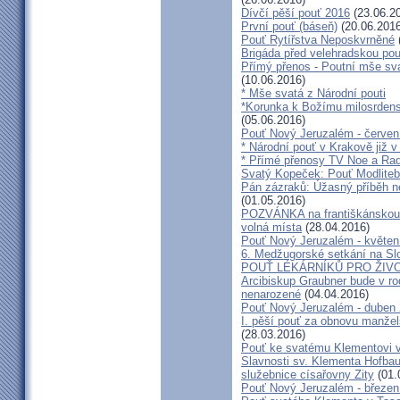
Dívčí pěší pouť 2016
(23.06.2
První pouť (báseň)
(20.06.2016
Pouť Rytířstva Neposkvrněné
Brigáda před velehradskou pou
Přímý přenos - Poutní mše sva
(10.06.2016)
* Mše svatá z Národní pouti
*Korunka k Božímu milosrdenst
(05.06.2016)
Pouť Nový Jeruzalém - červen
* Národní pouť v Krakově již v
* Přímé přenosy TV Noe a Rad
Svatý Kopeček: Pouť Modliteb
Pán zázraků: Úžasný příběh n
(01.05.2016)
POZVÁNKA na františkánskou po
volná místa
(28.04.2016)
Pouť Nový Jeruzalém - květen
6. Medžugorské setkání na Sl
POUŤ LÉKÁRNÍKŮ PRO ŽIVO
Arcibiskup Graubner bude v rod
nenarozené
(04.04.2016)
Pouť Nový Jeruzalém - duben
I. pěší pouť za obnovu manžels
(28.03.2016)
Pouť ke svatému Klementovi v
Slavnosti sv. Klementa Hofbau
služebnice císařovny Zity
(01.
Pouť Nový Jeruzalém - březen