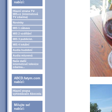
nabízí:
Hlavní strana TV-
MIS.cz (internetová
TV zdarma)
Novinky
MIS 1 zábava
MIS 2 vzdělání
MIS 3 publicist.
MIS 4 lokální
Audia hudební
Audia mluvená
Naše další
internetové televize
zdarma...
ABCD.fatym.com
nabízí:
Hlavní strana
vyhledávače Abeceda
Milujte se!
nabízí: