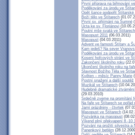
První příprava na biřmování ve
Poděkování za úrodu ve Štíta
Opět šance podpořit Štítarské
Boží tělo ve Štítarech
(01.07.2
První sv. přijímání na Šumné
(
Úcta ke sv. Floriánovi
(10.05.2
Poutní mše svatá ve Štítarec
Masopust 2011
(06.03.2011)
Masopust
(04.03.2011)
Advent ve farnosti Štítary a 
Kam jedeš? Na sever Vranovs
Poděkování za úrodu ve Štíta
Kosení hořcových strání ve Št
Zakončení školního roku
(22.0
Ukončení školního roku na fař
Slavnost Božího Těla ve Štíta
Květen – měsíc Panny Marie
(
Postní snažení a další soutěž
Muzikál ve Štítarech
(10.04.20
Hudebně dramatické ztvárnění 
(29.03.2010)
Srdečně zveme na promítání fo
Na faře ve Štítarech se pořád 
Jarní prázdniny - čtvrtek
(07.0
Masopust ve Štítarech
(14.02.
Pozvánka na masopust
(08.02
Víkend plný překvapení 8.-10.
Pozvání na prožití silvestra a
Panenkový betlém
(28.12.2009
Další neděle ve Štítarech
(14.