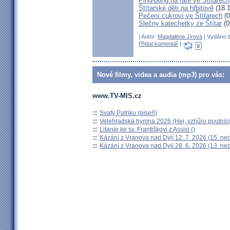
Ping-pong na faře ve Štítarech
Štítarské děti na hřbitově
(18.1
Pečení cukroví ve Štítarech
(0
Slečny katechetky ze Štítar
(0
| Autor:
Magdaléna Jírová
| Vydáno d
Přidat komentář
|
Nové filmy, videa a audia (mp3) pro vás:
www.TV-MIS.cz
::
Svatý Patriku (píseň)
::
Velehradská hymna 2026 (Hej, vzhůru poutníci
::
Litanie ke sv. Františkovi z Assisi ()
::
Kázání z Vranova nad Dyjí 12. 7. 2026 (15. ne
::
Kázání z Vranova nad Dyjí 28. 6. 2026 (13. ne