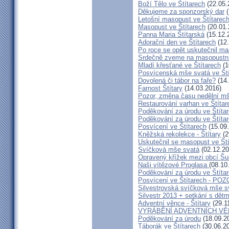
Boží Tělo ve Štítarech
(22.05.
Děkujeme za sponzorský dar
(
Letošní masopust ve Štítarec
Masopust ve Štítarech
(20.01.
Panna Maria Štítarská
(15.12.
Adorační den ve Štítarech
(12.
Po roce se opět uskutečnil ma
Srdečně zveme na masopustní
Mladí křesťané ve Štítarech
(1
Posvícenská mše svatá ve Ští
Dovolená či tábor na faře?
(14.
Farnost Štítary
(14.03.2016)
Pozor, změna času nedělní mš
Restaurování varhan ve Štítar
Poděkování za úrodu ve Štíta
Poděkování za úrodu ve Štíta
Posvícení ve Štítarech
(15.09
Kněžská rekolekce - Štítary
(2
Uskutečnil se masopust ve Št
Svíčková mše svatá
(02.12.20
Opravený křížek mezi obcí Šu
Naši vítězové Proglasa
(08.10
Poděkování za úrodu ve Štíta
Posvícení ve Štítarech - P
Silvestrovská svíčková mše sv
Silvestr 2013 + setkání s dětm
Adventní věnce - Štítary
(29.1
VYRÁBĚNÍ ADVENTNÍCH V
Poděkování za úrodu
(18.09.2
Táborák ve Štítarech
(30.06.2