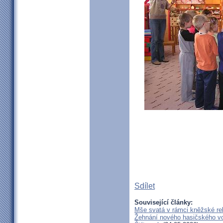
Sdílet
Související články:
Mše svatá v rámci kněžské re
Žehnání nového hasičského vo