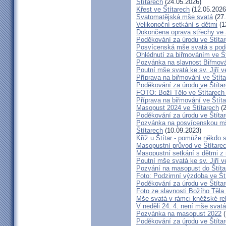
Štítarech
(24.05.2026)
Křest ve Štítarech
(12.05.2026
Svatomatějská mše svatá
(27.
Velikonoční setkání s dětmi
(1
Dokončena oprava střechy ve 
Poděkování za úrodu ve Štíta
Posvícenská mše svatá s pod
Ohlédnutí za biřmováním ve Š
Pozvánka na slavnost Biřmová
Poutní mše svatá ke sv. Jiří v
Příprava na biřmování ve Štít
Poděkování za úrodu ve Štíta
FOTO: Boží Tělo ve Štítarech
Příprava na biřmování ve Štít
Masopust 2024 ve Štítarech
(2
Poděkování za úrodu ve Štíta
Pozvánka na posvícenskou mš
Štítarech
(10.09.2023)
Kříž u Štítar - pomůže někdo 
Masopustní průvod ve Štítare
Masopustní setkání s dětmi z 
Poutní mše svatá ke sv. Jiří v
Pozvání na masopust do Štíta
Foto: Podzimní výzdoba ve Št
Poděkování za úrodu ve Štíta
Foto ze slavnosti Božího Těla
Mše svatá v rámci kněžské re
V neděli 24. 4. není mše sva
Pozvánka na masopust 2022
(
Poděkování za úrodu ve Štíta