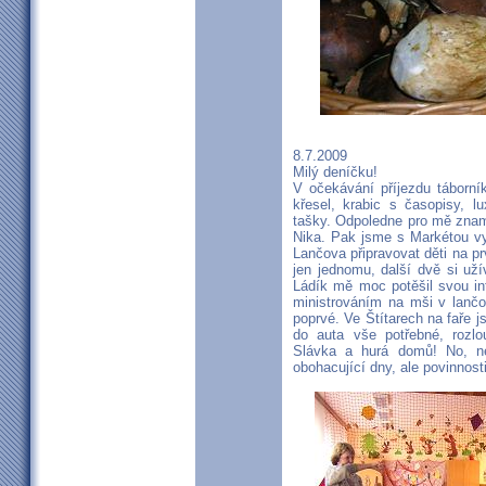
8.7.2009
Milý deníčku!
V očekávání příjezdu táborní
křesel, krabic s časopisy, l
tašky. Odpoledne pro mě zname
Nika. Pak jsme s Markétou vy
Lančova připravovat děti na p
jen jednomu, další dvě si uží
Ládík mě moc potěšil svou in
ministrováním na mši v lanč
poprvé. Ve Štítarech na faře j
do auta vše potřebné, rozlou
Slávka a hurá domů! No, ne
obohacující dny, ale povinnos