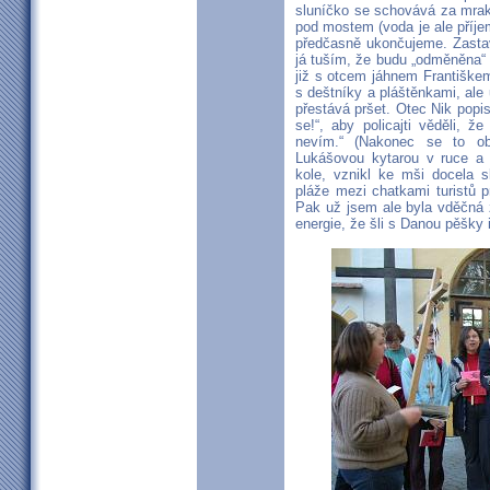
sluníčko se schovává za mrak
pod mostem (voda je ale příjem
předčasně ukončujeme. Zastav
já tuším, že budu „odměněna“
již s otcem jáhnem Františkem
s deštníky a pláštěnkami, al
přestává pršet. Otec Nik popis
se!“, aby policajti věděli, ž
nevím.“ (Nakonec se to ob
Lukášovou kytarou v ruce a z
kole, vznikl ke mši docela 
pláže mezi chatkami turistů
Pak už jsem ale byla vděčná z
energie, že šli s Danou pěšky 