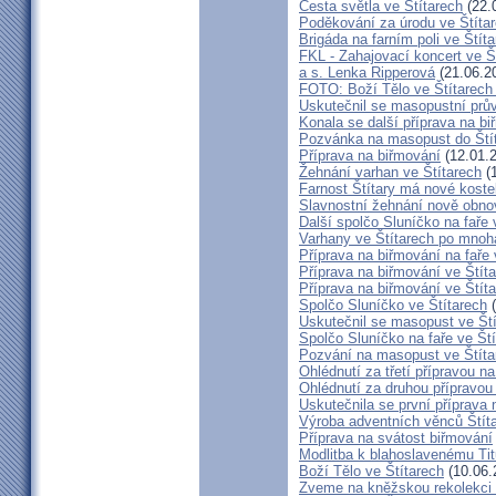
Cesta světla ve Štítarech
(22.
Poděkování za úrodu ve Štíta
Brigáda na farním poli ve Štíta
FKL - Zahajovací koncert ve Š
a s. Lenka Ripperová
(21.06.2
FOTO: Boží Tělo ve Štítarech
Uskutečnil se masopustní prů
Konala se další příprava na bi
Pozvánka na masopust do Ští
Příprava na biřmování
(12.01.
Žehnání varhan ve Štítarech
(1
Farnost Štítary má nové koste
Slavnostní žehnání nově obno
Další spolčo Sluníčko na faře 
Varhany ve Štítarech po mnoha
Příprava na biřmování na faře 
Příprava na biřmování ve Štít
Příprava na biřmování ve Štít
Spolčo Sluníčko ve Štítarech
(
Uskutečnil se masopust ve Št
Spolčo Sluníčko na faře ve Št
Pozvání na masopust ve Štíta
Ohlédnutí za třetí přípravou n
Ohlédnutí za druhou přípravou
Uskutečnila se první příprava 
Výroba adventních věnců Štít
Příprava na svátost biřmování
Modlitba k blahoslavenému T
Boží Tělo ve Štítarech
(10.06.
Zveme na kněžskou rekolekci 