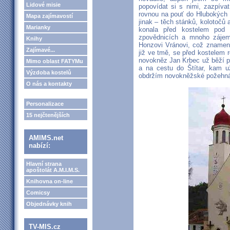
Lidové misie
popovídat si s nimi, zazpíva
rovnou na pouť do Hlubokých 
Mapa zajímavostí
jinak – těch stánků, kolotočů 
Marianky
konala před kostelem pod
zpovědnicích a mnoho zájem
Knihy
Honzovi Vránovi, což znamen
Zajímavé...
již ve tmě, se před kostelem r
novokněz Jan Krbec už běží p
Mimo oblast FATYMu
a na cestu do Štítar, kam 
Výzdoba kostelů
obdržím novokněžské požehná
O nás a kontakty
Personalizace
15 nejčtenějších
AMIMS.net
nabízí:
Hlavní strana
apoštolát A.M.I.M.S.
Knihovna on-line
Comicsy
Objednávky knih
TV-MIS.cz