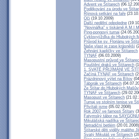
Advent ve Štítarech
(06.12.20
Poděkování za úrodu ve Štíta
Říjnová setkání na faře
(23.10
Oči
(19.10.2009)
Další nedělní odpoledne
(19.10
"Novinářka" v tiskárně A.M.I.M
Ping-pongový turnaj
(24.05.20
Cyklovyjížďka do Hlubokých 
Průvod ke sv. Floriánu ve Štít
Naše vlast je zase krásnější
(2
Žehnání kapličky ve Štítarech
TYNAF
(06.03.2009)
Masopustní průvod ve Štítare
Pouštění draků ve Štítarech
(1
1. SVATÉ PŘIJÍMÁNÍ VE ŠT
Začíná TYNAF ve Štítarech
(2
Prázdninový výlet na Bítov
(04
Táborák ve Štítarech
(04.07.2
Ze Štítar do Hlubokých Mašův
TYNAF ve Štítarech
(29.02.20
Masopust ve Štítarech
(21.02.
Turnaj ve stolním tenise ve Št
Přivítali jsme
(05.02.2008)
Rok 2007 ve farnosti Štítary
(3
Fatymský tábor na SAYGONU
Mikulášská nadílka ve Štítare
Netradiční betlém
(20.01.2008)
Štítarské děti viděly malého J
Svatý Mikuláš ve Štítarech
(28