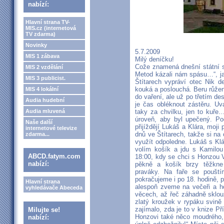
nabízí:
Hlavní strana TV-
MIS.cz (internetová
TV zdarma)
Novinky
5.7.2009
MIS 1 zábava
Milý deníčku!
Cože znamená dnešní státní sv
MIS 2 vzdělání
Metod kázali nám spásu…“, jak
MIS 3 publicist.
Štítarech vypráví otec Nik d
kouká a poslouchá. Beru růžen
MIS 4 lokální
do vaření, ale už po třetím de
Audia hudební
je čas obléknout zástěru. Uv
Audia mluvená
taky za chvilku, jen to kuře
úroveň, aby byl upečený. Pod
Naše další
přijíždějí Lukáš a Klára, moji p
internetové televize
dnů ve Štítarech, takže si n
zdarma...
využít odpoledne. Lukáš s Klá
volím košík a jdu s Kamilou 
ABCD.fatym.com
18:00, kdy se chci s Honzou 
nabízí:
pěkně a košík brzy těžkne 
praváky. Na faře se pouští
pokračujeme i po 18. hodině,
Hlavní strana
alespoň zveme na večeři a ho
vyhledávače Abeceda
věcech, až řeč záhadně sklou
zlatý kroužek v rypáku svině
zajímalo, zda je to v knize Př
Milujte se!
Honzovi také něco moudrého, 
nabízí: