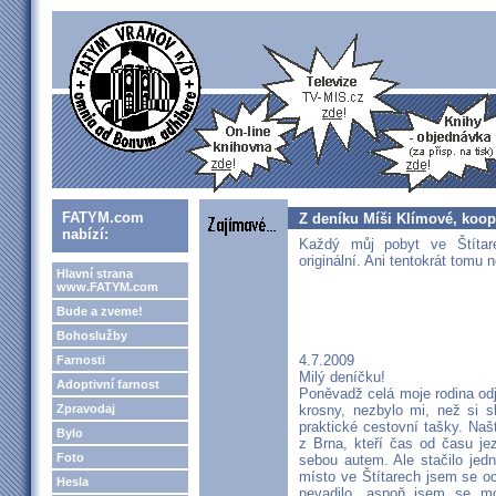
FATYM.com
Z deníku Míši Klímové, koope
nabízí:
Každý můj pobyt ve Štíta
originální. Ani tentokrát tomu n
Hlavní strana
www.FATYM.com
Bude a zveme!
Bohoslužby
4.7.2009
Farnosti
Milý deníčku!
Adoptivní farnost
Poněvadž celá moje rodina od
Zpravodaj
krosny, nezbylo mi, než si s
praktické cestovní tašky. Naš
Bylo
z Brna, kteří čas od času je
Foto
sebou autem. Ale stačilo jed
místo ve Štítarech jsem se oc
Hesla
nevadilo, aspoň jsem se m