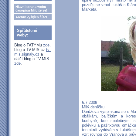
úplně odzbožnily!“ Místo něj 
později se vrací Lukáš s Kláro
Hlavní strana webu
Markéta.
časopisu Milujte se!
Archiv vyšlých čísel
Spřátelené
weby:
Blog o FATYMu
zde
,
blog o TV-MIS.cz
tv-
mis.signaly.cz
a
další blog o TV-MIS
zde
.
6.7.2009
Milý deníčku!
Dorůžova vyspinkaná se s Mark
obálkám, balíčkům a kore
kuchyně, kde společnými si
polévku a pažitkovou omáčku
tentokrát vydávám s Lukášem 
vzít rovnou do Vranova a prů