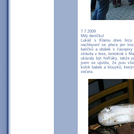
7.7.2009
Milý deníčku!
Lukáš s Klárou dnes brzy 
nachlazení se přece jen tro
balíčků a obálek s časopisy
strávila v lese, tentokrát s 
ukázaly být hořčáky, takže 
jsem se ujistila, že jsou vš
košík babek a klouzků, který
večera.