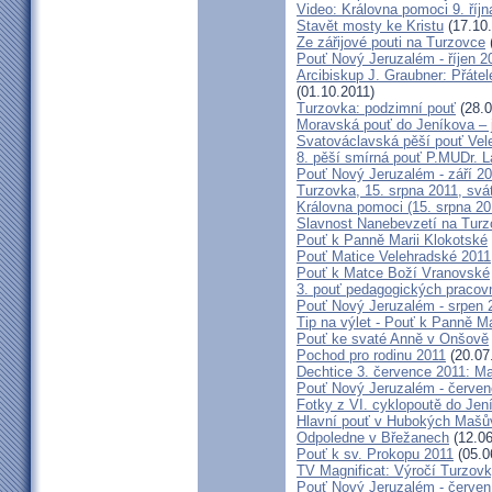
Video: Královna pomoci 9. říjn
Stavět mosty ke Kristu
(17.10.
Ze zářijové pouti na Turzovce
Pouť Nový Jeruzalém - říjen 2
Arcibiskup J. Graubner: Přáte
(01.10.2011)
Turzovka: podzimní pouť
(28.0
Moravská pouť do Jeníkova – j
Svatováclavská pěší pouť Vel
8. pěší smírná pouť P.MUDr. 
Pouť Nový Jeruzalém - září 2
Turzovka, 15. srpna 2011, sv
Královna pomoci (15. srpna 2
Slavnost Nanebevzetí na Tur
Pouť k Panně Marii Klokotské
Pouť Matice Velehradské 2011
Pouť k Matce Boží Vranovské
3. pouť pedagogických praco
Pouť Nový Jeruzalém - srpen 
Tip na výlet - Pouť k Panně M
Pouť ke svaté Anně v Onšově
Pochod pro rodinu 2011
(20.07
Dechtice 3. července 2011: Ma
Pouť Nový Jeruzalém - červen
Fotky z VI. cyklopoutě do Jen
Hlavní pouť v Hubokých Mašův
Odpoledne v Břežanech
(12.06
Pouť k sv. Prokopu 2011
(05.0
TV Magnificat: Výročí Turzov
Pouť Nový Jeruzalém - červen