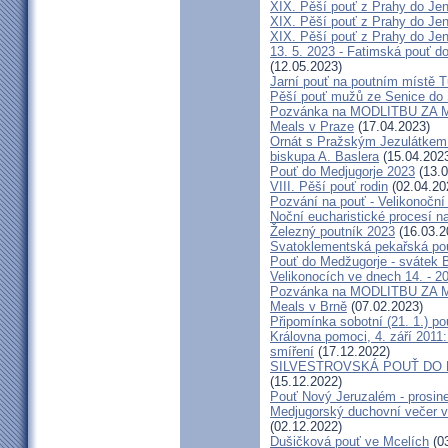
XIX. Pěší pouť z Prahy do Jen
XIX. Pěší pouť z Prahy do Jen
XIX. Pěší pouť z Prahy do Jen
13. 5. 2023 - Fatimská pouť do
(12.05.2023)
Jarní pouť na poutním místě 
Pěší pouť mužů ze Senice do 
Pozvánka na MODLITBU ZA MÍ
Meals v Praze
(17.04.2023)
Ornát s Pražským Jezulátkem 
biskupa A. Baslera
(15.04.202
Pouť do Medjugorje 2023
(13.0
VIII. Pěší pouť rodin
(02.04.20
Pozvání na pouť - Velikonoční 
Noční eucharistické procesí n
Železný poutník 2023
(16.03.2
Svatoklementská pekařská po
Pouť do Medžugorje - svátek Bo
Velikonocích ve dnech 14. - 20
Pozvánka na MODLITBU ZA MÍ
Meals v Brně
(07.02.2023)
Připomínka sobotní (21. 1.) po
Královna pomoci, 4. září 2011:
smíření
(17.12.2022)
SILVESTROVSKÁ POUŤ DO ME
(15.12.2022)
Pouť Nový Jeruzalém - prosin
Medjugorský duchovní večer v 
(02.12.2022)
Dušičková pouť ve Mcelích
(03