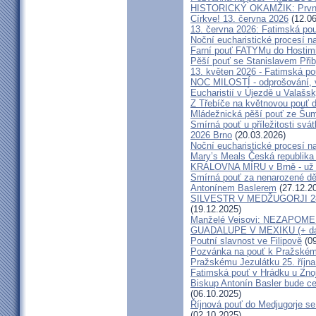
HISTORICKÝ OKAMŽIK: První c
Církve! 13. června 2026
(12.06
13. června 2026: Fatimská po
Noční eucharistické procesí n
Farní pouť FATYMu do Hostim
Pěší pouť se Stanislavem Při
13. květen 2026 - Fatimská p
NOC MILOSTÍ - odprošování, v
Eucharistií v Újezdě u Valašs
Z Třebíče na květnovou pouť 
Mládežnická pěší pouť ze Šu
Smírná pouť u příležitosti svá
2026 Brno
(20.03.2026)
Noční eucharistické procesí n
Mary’s Meals Česká republika
KRÁLOVNA MÍRU v Brně - už 
Smírná pouť za nenarozené dě
Antonínem Baslerem
(27.12.2
SILVESTR V MEDŽUGORJI 28. 1
(19.12.2025)
Manželé Veisovi: NEZAPO
GUADALUPE V MEXIKU (+ dal
Poutní slavnost ve Filipově
(09
Pozvánka na pouť k Pražském
Pražskému Jezulátku 25. říjn
Fatimská pouť v Hrádku u Znoj
Biskup Antonín Basler bude ce
(06.10.2025)
Říjnová pouť do Medjugorje se
(02.10.2025)