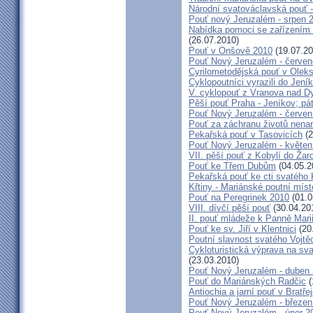
Národní svatováclavská pouť 
Pouť nový Jeruzalém - srpen 
Nabídka pomoci se zařízením pě
(26.07.2010)
Pouť v Onšově 2010
(19.07.20
Pouť Nový Jeruzalém - červe
Cyrilometodějská pouť v Olek
Cyklopoutníci vyrazili do Jení
V. cyklopouť z Vranova nad D
Pěší pouť Praha - Jeníkov; pá
Pouť Nový Jeruzalém - červen
Pouť za záchranu životů nena
Pekařská pouť v Tasovicích
(2
Pouť Nový Jeruzalém - květen
VII. pěší pouť z Kobylí do Žar
Pouť ke Třem Dubům
(04.05.2
Pekařská pouť ke cti svatého
Křtiny - Mariánské poutní míst
Pouť na Peregrinek 2010
(01.0
VIII. dívčí pěší pouť
(30.04.20
II. pouť mládeže k Panně Mari
Pouť ke sv. Jiří v Klentnici
(20
Poutní slavnost svatého Vojtě
Cykloturistická výprava na sv
(23.03.2010)
Pouť Nový Jeruzalém - duben
Pouť do Mariánských Radčic
(
Antiochia a jarní pouť v Bratře
Pouť Nový Jeruzalém - březen
Pouť Nový Jeruzalém - únor 2