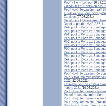
Pouť v Horní Lomné
(16.09.20
Ohlédnutí za 1. dětskou pěší p
Pouť Nový Jeruzalém - září 2
I. dětská pěší pouť: Štítary-V
Žarošice
(07.08.2021)
Nedělní pouť ke svatému Jose
Nabídka poutě - MARIAZELL -
Pěší pouť z Porta za Santiaga
Pěší pouť z Porta za Santiaga
Pěší pouť z Porta za Santiaga
Pěší pouť z Porta za Santiaga
Pěší pouť z Porta za Santiaga
Pěší pouť z Porta za Santiaga
Pěší pouť z Porta za Santiaga
Pěší pouť z Porta za Santiaga
Pěší pouť z Porta za Santiaga
Pěší pouť z Porta za Santiaga
Pěší pouť z Porta za Santiaga
Pěší pouť z Porta za Santiaga
Pěší pouť z Porta za Santiaga
Pouť Nový Jeruzalém - červe
Pouť k Božímu milosrdenství do
2021
(22.06.2021)
Fatimská pouť do kostela svaté
května 2021
(10.05.2021)
Pouť Nový Jeruzalém - květen
Poutní místa severních Čech -
Pouť Nový Jeruzalém - leden 
Pouť Nový Jeruzalém - prosin
Dovolená Krakow, Czestochow