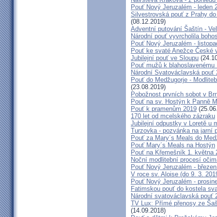
Pouť Nový Jeruzalém - leden 
Silvestrovská pouť z Prahy do
(08.12.2019)
Adventní putování Šaštín - Ve
Národní pouť vyvrcholila boho
Pouť Nový Jeruzalém - listop
Pouť ke svaté Anežce České 
Jubilejní pouť ve Sloupu
(24.10
Pouť mužů k blahoslavenému
Národní Svatováclavská pouť
Pouť do Medžugorje - Modliteb
(23.08.2019)
Pobožnost prvních sobot v Brně
Pouť na sv. Hostýn k Panně Ma
Pouť k pramenům 2019
(25.06
170 let od mcelského zázraku
Jubilejní odpustky v Loretě u 
Turzovka - pozvánka na jarní p
Pouť za Mary´s Meals do Med
Pouť Mary´s Meals na Hostýn
Pouť na Křemešník 1. května 
Noční modlitební procesí očim
Pouť Nový Jeruzalém - březen
V roce sv. Aloise (do 9. 3. 201
Pouť Nový Jeruzalém - prosin
Fatimskou pouť do kostela sva
Národní svatováclavská pouť 
TV Lux: Přímé přenosy ze Šaš
(14.09.2018)