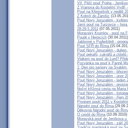
VII. Pěší pouť Praha - Jeníkov 
Z Vranova do Kostelmí Vydří -
Pouť na Křemešník v neděli 2
Z Kobylí do Žarošic
(13.05.201
Pouť Nový Jeruzalém - květen
Jarní pouť na Turzovce – hora
28-29.5.2011
(07.05.2011)
Moravský Krumlov - pouť na F
Poutě v Hejnicích
(30.04.2011)
Jablonné v Podještědí - progr
Pouť SFŘ do Říma
(15.04.201
Pouť Nový Jeruzalém - duben
Pouť pekařů, cukrářů a ctitel
Vlakem na pouť do Lurd? Přide
Pozvánka na pouť k Panně Mar
2. Den pro seniory na Svaté
Pouť Nový Jeruzalém - březen
Pouť Nový Jeruzalém - únor 2
Pouť Nový Jeruzalém - leden 
Pouť Nový Jeruzalém - prosin
Noční křížová cesta na Maria 
Pouť Nový Jeruzalém - listop
Pouť Nový Jeruzalém - říjen 2
Program poutí 2011 v Kosteln
Národní pouť do Říma
(29.09.
Děkovná Národní pouť do Řím
O cestě do Říma
(10.09.2010)
Moravská pouť do Jeníkova u
Pouť Nový Jeruzalém - září 2
Tradiční mariánská pouť na S