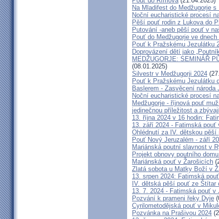
Pouť do Římova
(21.04.2025)
Na Mladifest do Medžugorje s
Noční eucharistické procesí n
Pěší pouť rodin z Lukova do P
Putování -aneb pěší pouť v na
Pouť do Medžugorje ve dnech 2
Pouť k Pražskému Jezulátku 
Doprovázení dětí jako „Poutní
MEDŽUGORJE: SEMINÁŘ PŮST
(08.01.2025)
Silvestr v Medžugorji 2024
(27
Pouť k Pražskému Jezulátku d
Baslerem - Zasvěcení národa 
Noční eucharistické procesí n
Medžugorje - říjnová pouť mu
jedinečnou příležitost a zbývaj
13. října 2024 v 16 hodin: Fa
13. září 2024 - Fatimská pouť
Ohlédnutí za IV. dětskou pěší
Pouť Nový Jeruzalém - září 2
Mariánská poutní slavnost v R
Projekt obnovy poutního domu
Mariánská pouť v Žarošicích
(
Zlatá sobota u Matky Boží v Ž
13. srpen 2024: Fatimská pouť 
IV. dětská pěší pouť ze Štítar
13. 7. 2024 - Fatimská pouť v J
Pozvání k prameni řeky Dyje
(
Cyrilometodějská pouť v Mikul
Pozvánka na Prašivou 2024
(2