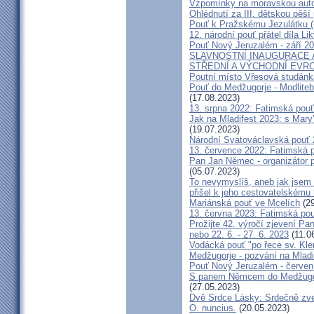
Vzpomínky na moravskou auto
Ohlédnutí za III. dětskou pěší 
Pouť k Pražskému Jezulátku (
12. národní pouť přátel díla Li
Pouť Nový Jeruzalém - září 2
SLAVNOSTNÍ INAUGURACE 
STŘEDNÍ A VÝCHODNÍ EVR
Poutní místo Vřesová studánk
Pouť do Medžugorje - Modliteb
(17.08.2023)
13. srpna 2022: Fatimská pouť 
Jak na Mladifest 2023: s Ma
(19.07.2023)
Národní Svatováclavská pouť
13. července 2022: Fatimská po
Pan Jan Němec - organizátor po
(05.07.2023)
To nevymyslíš, aneb jak jsem 
přišel k jeho cestovatelskému
Mariánská pouť ve Mcelích
(29
13. června 2023: Fatimská pouť
Prožijte 42. výročí zjevení Pa
nebo 22. 6. - 27. 6. 2023
(11.0
Vodácká pouť "po řece sv. Kl
Medžugorje - pozvání na Mladi
Pouť Nový Jeruzalém - červen
S panem Němcem do Medžugorj
(27.05.2023)
Dvě Srdce Lásky: Srdečně zve
O. nuncius.
(20.05.2023)