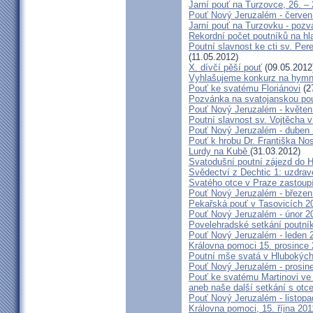
Jarní pouť na Turzovce, 26. –
Pouť Nový Jeruzalém - červen
Jarní pouť na Turzovku - poz
Rekordní počet poutníků na hl
Poutní slavnost ke cti sv. Pe
(11.05.2012)
X. dívčí pěší pouť
(09.05.2012
Vyhlašujeme konkurz na hymn
Pouť ke svatému Floriánovi
(2
Pozvánka na svatojanskou pou
Pouť Nový Jeruzalém - květen
Poutní slavnost sv. Vojtěcha 
Pouť Nový Jeruzalém - duben
Pouť k hrobu Dr. Františka No
Lurdy na Kubě
(31.03.2012)
Svatodušní poutní zájezd do 
Svědectví z Dechtic 1: uzdrave
Svatého otce v Praze zastoup
Pouť Nový Jeruzalém - březen
Pekařská pouť v Tasovicích 2
Pouť Nový Jeruzalém - únor 2
Povelehradské setkání poutní
Pouť Nový Jeruzalém - leden 
Královna pomoci 15. prosince 
Poutní mše svatá v Hlubokýc
Pouť Nový Jeruzalém - prosin
Pouť ke svatému Martinovi ve 
aneb naše další setkání s ot
Pouť Nový Jeruzalém - listopa
Královna pomoci, 15. října 20