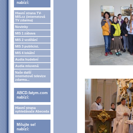
nabízí:
Hlavní strana TV-
MIS.cz (internetová
TV zdarma)
Novinky
MIS 1 zábava
MIS 2 vzdělání
MIS 3 publicist.
MIS 4 lokální
Audia hudební
Audia mluvená
Naše další
internetové televize
zdarma...
ABCD.fatym.com
nabízí:
Hlavní strana
vyhledávače Abeceda
Milujte se!
nabízí: