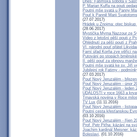
Dnes: Fatimská sobota v Šašt
P. Marian Kuffa na pouti ped
Poutní mše svatá u Panny Mar
Pouť k Panně Marii Svatotoms
(27.07.2017)
Hrádek u Znojma: otec biskup
(28.06.2017)
Mystička Myrna Nazzour ze S
Video z letošní pěší pouti z P
Ohlédnutí za pěší poutí z Pra
VI. národní pouť přátel Likvida
Farní úřad Korňa zve věřící n
Putování po stopách brněnské
II. pěší pouť za obnovu manžel
Poutní mše svatá ke sv. Jiří v
Jubilejní rok Fatimy - podmín
(27.03.2017)
Pouť Nový Jeruzalém - březen
Pouť Nový Jeruzalém - únor 2
Pouť Nový Jeruzalém - leden 
UDÁLOSTI v roce 1663 a krva
Trnavská novéna v Roce milosr
TV Lux
(11.11.2016)
Pouť Nový Jeruzalém - listop
Poutní cesta křesťanskou Evro
(03.10.2016)
Pouť Nový Jeruzalém - říjen 2
Prof. Petr Piťha: kázání na s
Joachim kardinál Meisner: káz
Boleslavi,
(01.10.2016)