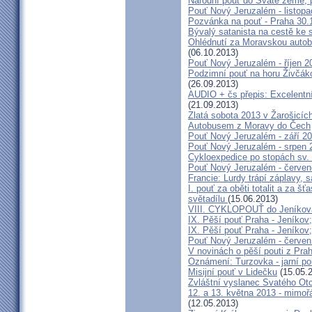
Národní pouť do Svaté země, p
Pouť Nový Jeruzalém - listop
Pozvánka na pouť - Praha 30.
Bývalý satanista na cestě ke 
Ohlédnutí za Moravskou autobu
(06.10.2013)
Pouť Nový Jeruzalém - říjen 2
Podzimní pouť na horu Živčáko
(26.09.2013)
AUDIO + čs přepis: Excelentní
(21.09.2013)
Zlatá sobota 2013 v Žarošicíc
Autobusem z Moravy do Čech
Pouť Nový Jeruzalém - září 2
Pouť Nový Jeruzalém - srpen 
Cykloexpedice po stopách sv. 
Pouť Nový Jeruzalém - červe
Francie: Lurdy trápí záplavy,
I. pouť za oběti totalit a za 
světadílu
(15.06.2013)
VIII. CYKLOPOUŤ do Jeníkov
IX. Pěší pouť Praha - Jeníkov
IX. Pěší pouť Praha - Jeníkov
Pouť Nový Jeruzalém - červen
V novinách o pěší pouti z Pra
Oznámení: Turzovka - jarní po
Misijní pouť v Lidečku
(15.05.
Zvláštní vyslanec Svatého Otc
12. a 13. května 2013 - mimo
(12.05.2013)