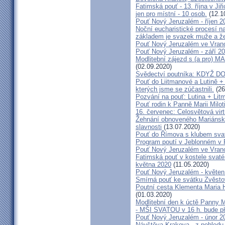
Fatimská pouť - 13. října v Ji
jen pro místní - 10 osob.
(12.1
Pouť Nový Jeruzalém - říjen 2
Noční eucharistické procesí n
základem je svazek muže a ž
Pouť Nový Jeruzalém ve Vran
Pouť Nový Jeruzalém - září 2
Modlitební zájezd s (a pro
(02.09.2020)
Svědectví poutníka: KDYŽ 
Pouť do Liitmanové a Lutině + 
kterých jsme se zúčastnili.
(26
Pozvání na pouť: Lutina + Lit
Pouť rodin k Panně Marii Milot
16. červenec: Celosvětová virt
Žehnání obnoveného Mariánské
slavnosti
(13.07.2020)
Pouť do Římova s klubem sva
Program poutí v Jeblonném v 
Pouť Nový Jeruzalém ve Vran
Fatimská pouť v kostele svaté 
května 2020
(11.05.2020)
Pouť Nový Jeruzalém - květen
Smírná pouť ke svátku Zvěsto
Poutní cesta Klementa Maria 
(01.03.2020)
Modlitební den k úctě Panny M
- MŠI SVATOU v 16 h. bude p
Pouť Nový Jeruzalém - únor 2
Návštěva Krakova - z pohledu