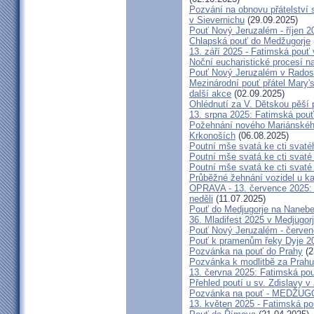
Pozvání na obnovu přátelství 
v Sievernichu
(29.09.2025)
Pouť Nový Jeruzalém - říjen 2
Chlapská pouť do Medžugorje
13. září 2025 - Fatimská pouť
Noční eucharistické procesí n
Pouť Nový Jeruzalém v Radost
Mezinárodní pouť přátel Mary'
další akce
(02.09.2025)
Ohlédnutí za V. Dětskou pěší 
13. srpna 2025: Fatimská pou
Požehnání nového Mariánského 
Krkonoších
(06.08.2025)
Poutní mše svatá ke cti svaté
Poutní mše svatá ke cti svat
Poutní mše svatá ke cti svat
Průběžné žehnání vozidel u ka
OPRAVA - 13. července 2025: 
neděli
(11.07.2025)
Pouť do Medjugorje na Nanebe
36. Mladifest 2025 v Medjugorj
Pouť Nový Jeruzalém - červe
Pouť k pramenům řeky Dyje 2
Pozvánka na pouť do Prahy
(2
Pozvánka k modlitbě za Prahu
13. června 2025: Fatimská po
Přehled poutí u sv. Zdislavy v
Pozvánka na pouť - MEDŽUGOR
13. květen 2025 - Fatimská p