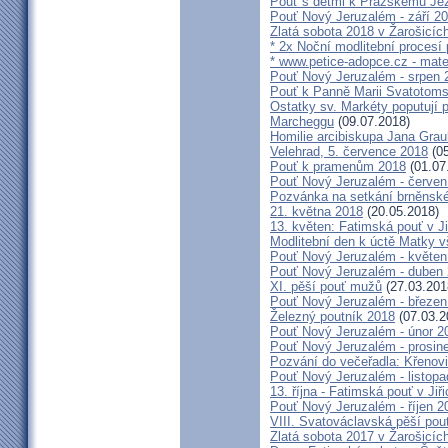
Pouť s dětmi k Pražskému Jez
Pouť Nový Jeruzalém - září 2
Zlatá sobota 2018 v Žarošicích 
* 2x Noční modlitební procesí p
* www.petice-adopce.cz - mater
Pouť Nový Jeruzalém - srpen 
Pouť k Panně Marii Svatotoms
Ostatky sv. Markéty poputují
Marcheggu
(09.07.2018)
Homilie arcibiskupa Jana Grau
Velehrad, 5. července 2018
(05
Pouť k pramenům 2018
(01.07
Pouť Nový Jeruzalém - červen
Pozvánka na setkání brněnské
21. května 2018
(20.05.2018)
13. květen: Fatimská pouť v Ji
Modlitební den k úctě Matky v
Pouť Nový Jeruzalém - květen
Pouť Nový Jeruzalém - duben
XI. pěší pouť mužů
(27.03.201
Pouť Nový Jeruzalém - březen
Železný poutník 2018
(07.03.2
Pouť Nový Jeruzalém - únor 2
Pouť Nový Jeruzalém - prosin
Pozvání do večeřadla: Křenovi
Pouť Nový Jeruzalém - listop
13. října - Fatimská pouť v Jiři
Pouť Nový Jeruzalém - říjen 2
VIII. Svatováclavská pěší pou
Zlatá sobota 2017 v Žarošicích 