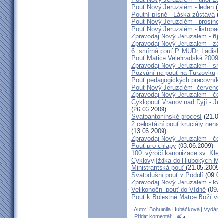
Pouť Nový Jeruzalém - leden
(
Poutní písně - Láska zůstává
(
Pouť Nový Jeruzalém - prosin
Pouť Nový Jeruzalém - listop
Zpravodaj Nový Jeruzalém - ří
Zpravodaj Nový Jeruzalém - zá
6. smírná pouť P. MUDr. Ladis
Pouť Matice Velehradské 2009
Zpravodaj Nový Jeruzalém - s
Pozvání na pouť na Turzovku
Pouť pedagogických pracovník
Pouť Nový Jeruzalém- červen
Zpravodaj Nový Jeruzalém - č
Cyklopouť Vranov nad Dyjí - Je
(26.06.2009)
Svatoantonínské procesí
(21.0
2.celostátní pouť kruciáty n
(13.06.2009)
Zpravodaj Nový Jeruzalém - č
Pouť pro chlapy
(03.06.2009)
100. výročí kanonizace sv. K
Cyklovyjíždka do Hlubokých 
Ministrantská pouť
(21.05.2009
Svatodušní pouť v Podolí
(09.
Zpravodaj Nový Jeruzalém - k
Velikonoční pouť do Vídně
(09
Pouť k Bolestné Matce Boží v
| Autor:
Bohumila Hubáčková
| Vydán
|
Přidat komentář
|