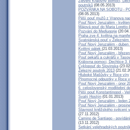
Zjevení Královny pomoci, Dech
poutníků
(08.05.2013)
POZVÁNKA NA SOBOTU - P
(08.05.2013)
Pěší pouť mužů z Vranova nad
Pouť Nový Jeruzalém - květen
Májová pouť do Maria Loretto
Pozvání do Medjugorje
(20.04.
Praha zve 4. května na manife
Svatojánská pouť v Železném
Pouť Nový Jeruzalém - duben
Květný pátek
(21.03.2013)
Pouť Nový Jeruzalém - březen
Pouť pekařů a cukrářů v Taso
Královna pomoci, Dechtice 3.
Cyklopouť do Slovinska
(23.02
Železný poutník 2013
(21.02.2
Hluboké Mašůvky v Roce víry
Plnomocné odpustky v Roce ví
Pouť Nový Jeruzalém - únor 2
6. celoslovenský modlitební d
Pěší pouť Konstantinopol - Ve
Svatý Hostýn
(01.01.2013)
Pouť Nový Jeruzalém - leden 
Pouť Nový Jeruzalém - prosin
Slavnost kněžského svěcení v 
(27.11.2012)
Camino de Santiago - povídání
(13.11.2012)
Setkání velehradských poutní