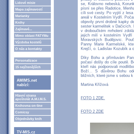
Lidové misie
se, Královno nebeská, Korun
písní se přes Radotice, Menhar
Mapa zajímavostí
cíli své cesty. Po vyjití z le
Marianky
areál v Kostelním Vydří. Počas
objevily první drobné kapky d
Knihy
sester karmelitek v Dačicích.
Zajímavé...
v droboučkém mrholení zdolán
jejich milí v kostelním Vydř
Mimo oblast FATYMu
Moravských Budějovic. Pouť
Výzdoba kostelů
Panny Marie Karmelské, kte
Krejčí, o. Ladislav Kozubík a o
O nás a kontakty
Díky Bohu a přímluvám Pan
Personalizace
počasí došly do cíle poutě. 
kteří nás podporovali modlitb
15 nejčtenějších
Boží... S důvěrou Bohu o
bližních, které jsme s sebou k
AMIMS.net
Martina Křížová
nabízí:
Hlavní strana
FOTO 1 ZDE.
apoštolát A.M.I.M.S.
Knihovna on-line
FOTO 2 ZDE
Comicsy
Objednávky knih
TV-MIS.cz