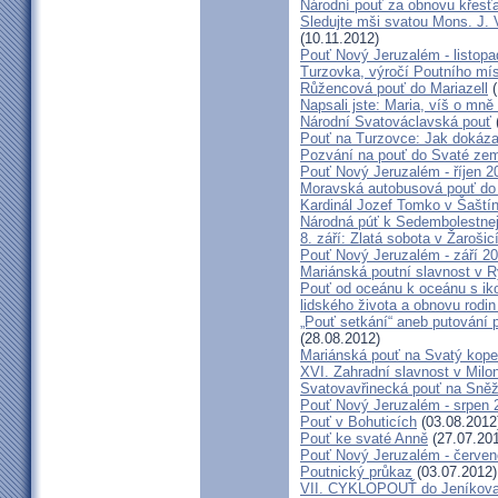
Národní pouť za obnovu křesť
Sledujte mši svatou Mons. J. 
(10.11.2012)
Pouť Nový Jeruzalém - listop
Turzovka, výročí Poutního mí
Růžencová pouť do Mariazell
(
Napsali jste: Maria, víš o mn
Národní Svatováclavská pouť
Pouť na Turzovce: Jak dokázat
Pozvání na pouť do Svaté ze
Pouť Nový Jeruzalém - říjen 2
Moravská autobusová pouť do
Kardinál Jozef Tomko v Šaští
Národná púť k Sedembolestne
8. září: Zlatá sobota v Žarošic
Pouť Nový Jeruzalém - září 2
Mariánská poutní slavnost v 
Pouť od oceánu k oceánu s i
lidského života a obnovu rodin
„Pouť setkání“ aneb putování 
(28.08.2012)
Mariánská pouť na Svatý kope
XVI. Zahradní slavnost v Milo
Svatovavřinecká pouť na Sně
Pouť Nový Jeruzalém - srpen 
Pouť v Bohuticích
(03.08.2012
Pouť ke svaté Anně
(27.07.20
Pouť Nový Jeruzalém - červe
Poutnický průkaz
(03.07.2012)
VII. CYKLOPOUŤ do Jeníkov