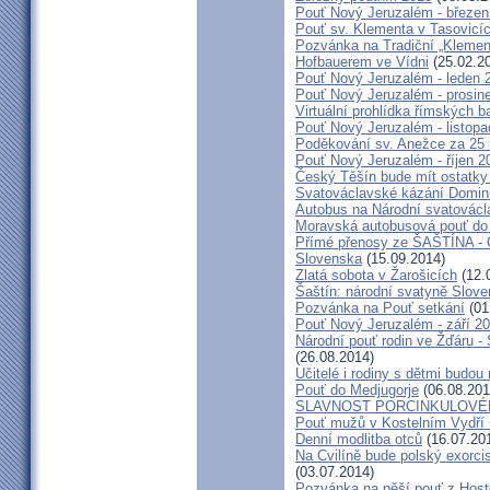
Pouť Nový Jeruzalém - březen
Pouť sv. Klementa v Tasovicí
Pozvánka na Tradiční „Kleme
Hofbauerem ve Vídni
(25.02.2
Pouť Nový Jeruzalém - leden 
Pouť Nový Jeruzalém - prosin
Virtuální prohlídka římských ba
Pouť Nový Jeruzalém - listop
Poděkování sv. Anežce za 25
Pouť Nový Jeruzalém - říjen 2
Český Těšín bude mít ostatky
Svatováclavské kázání Domini
Autobus na Národní svatovácl
Moravská autobusová pouť do
Přímé přenosy ze ŠAŠTÍNA - C
Slovenska
(15.09.2014)
Zlatá sobota v Žarošicích
(12.
Šaštín: národní svatyně Slov
Pozvánka na Pouť setkání
(01
Pouť Nový Jeruzalém - září 2
Národní pouť rodin ve Žďáru -
(26.08.2014)
Učitelé i rodiny s dětmi budo
Pouť do Medjugorje
(06.08.201
SLAVNOST PORCINKULOVÉ
Pouť mužů v Kostelním Vydří 
Denní modlitba otců
(16.07.20
Na Cvilíně bude polský exorci
(03.07.2014)
Pozvánka na pěší pouť z Hos