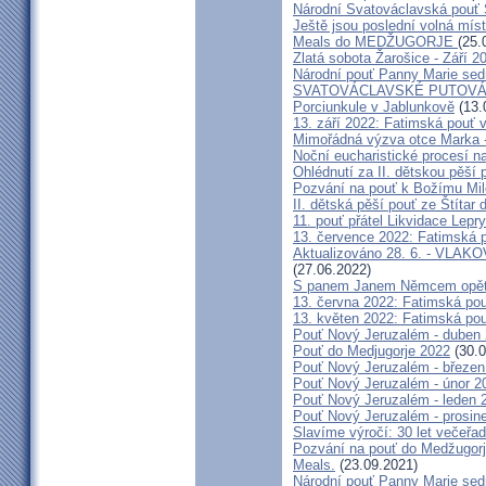
Národní Svatováclavská pouť 
Ještě jsou poslední volná míst
Meals do MEDŽUGORJE
(25.
Zlatá sobota Žarošice - Září 2
Národní pouť Panny Marie sed
SVATOVÁCLAVSKÉ PUTOVÁN
Porciunkule v Jablunkově
(13.
13. září 2022: Fatimská pouť v 
Mimořádná výzva otce Marka - 
Noční eucharistické procesí n
Ohlédnutí za II. dětskou pěší 
Pozvání na pouť k Božímu Mil
II. dětská pěší pouť ze Štítar
11. pouť přátel Likvidace Lepry
13. července 2022: Fatimská po
Aktualizováno 28. 6. - VL
(27.06.2022)
S panem Janem Němcem opět 
13. června 2022: Fatimská pouť
13. květen 2022: Fatimská pouť
Pouť Nový Jeruzalém - duben
Pouť do Medjugorje 2022
(30.0
Pouť Nový Jeruzalém - březen
Pouť Nový Jeruzalém - únor 2
Pouť Nový Jeruzalém - leden 
Pouť Nový Jeruzalém - prosin
Slavíme výročí: 30 let večeřad
Pozvání na pouť do Medžugorje
Meals.
(23.09.2021)
Národní pouť Panny Marie sed