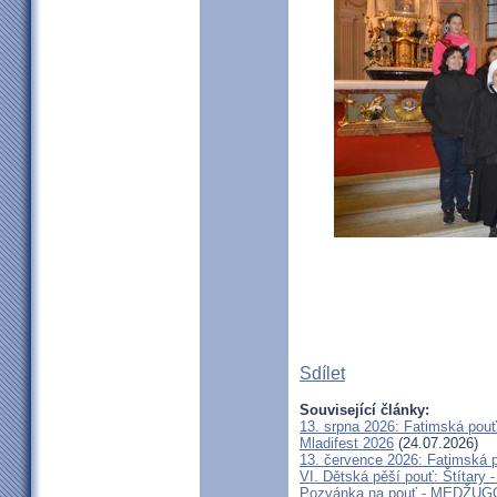
Sdílet
Související články:
13. srpna 2026: Fatimská pou
Mladifest 2026
(24.07.2026)
13. července 2026: Fatimská 
VI. Dětská pěší pouť: Štítary 
Pozvánka na pouť - MEDŽUGOR