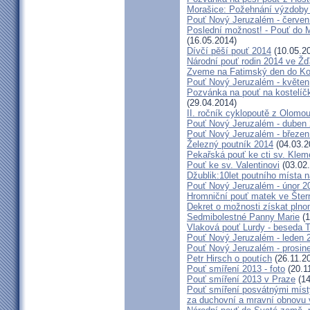
Morašice: Požehnání výzdoby
Pouť Nový Jeruzalém - červen
Poslední možnost! - Pouť do M
(16.05.2014)
Dívčí pěší pouť 2014
(10.05.2
Národní pouť rodin 2014 ve Ž
Zveme na Fatimský den do Koc
Pouť Nový Jeruzalém - květen
Pozvánka na pouť na kostelíč
(29.04.2014)
II. ročník cyklopoutě z Olomo
Pouť Nový Jeruzalém - duben
Pouť Nový Jeruzalém - březen
Železný poutník 2014
(04.03.2
Pekařská pouť ke cti sv. Kle
Pouť ke sv. Valentinovi
(03.02
Džublik:10let poutního místa n
Pouť Nový Jeruzalém - únor 2
Hromniční pouť matek ve Šter
Dekret o možnosti získat plno
Sedmibolestné Panny Marie
(1
Vlaková pouť Lurdy - beseda 
Pouť Nový Jeruzalém - leden 
Pouť Nový Jeruzalém - prosin
Petr Hirsch o poutích
(26.11.2
Pouť smíření 2013 - foto
(20.1
Pouť smíření 2013 v Praze
(14
Pouť smíření posvátnými míst
za duchovní a mravní obnovu 