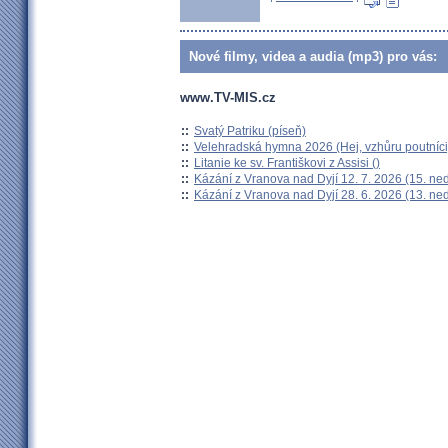
Nové filmy, videa a audia (mp3) pro vás:
www.TV-MIS.cz
::
Svatý Patriku (píseň)
::
Velehradská hymna 2026 (Hej, vzhůru poutníci
::
Litanie ke sv. Františkovi z Assisi ()
::
Kázání z Vranova nad Dyjí 12. 7. 2026 (15. ne
::
Kázání z Vranova nad Dyjí 28. 6. 2026 (13. ne