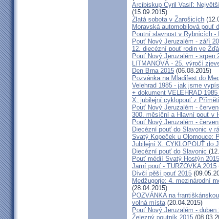
Arcibiskup Cyril Vasiľ: Největš
(15.09.2015)
Zlatá sobota v Žarošicích
(12.
Moravská automobilová pouť 
Poutní slavnost v Rybnicích -
Pouť Nový Jeruzalém - září 2
12. diecézní pouť rodin ve Ž
Pouť Nový Jeruzalém - srpen 
LITMANOVÁ - 25. výročí zjeve
Den Brna 2015
(06.08.2015)
Pozvánka na Mladifest do Medž
Velehrad 1985 - jak jsme vypís
+ dokument VELEHRAD 1985 (P
X. jubilejní cyklopouť z Přímě
Pouť Nový Jeruzalém - červe
300. měsíční a Hlavní pouť 
Pouť Nový Jeruzalém - červen
Diecézní pouť do Slavonic v 
Svatý Kopeček u Olomouce: P
Jubilejní X. CYKLOPOUŤ do J
Diecézní pouť do Slavonic
(12
Pouť médií Svatý Hostýn 201
Jarní pouť - TURZOVKA 2015
Dívčí pěší pouť 2015
(09.05.2
Medžugorje: 4. mezinárodní mod
(28.04.2015)
POZVÁNKA na františkánskou po
volná místa
(20.04.2015)
Pouť Nový Jeruzalém - duben
Železný poutník 2015
(08.03.2