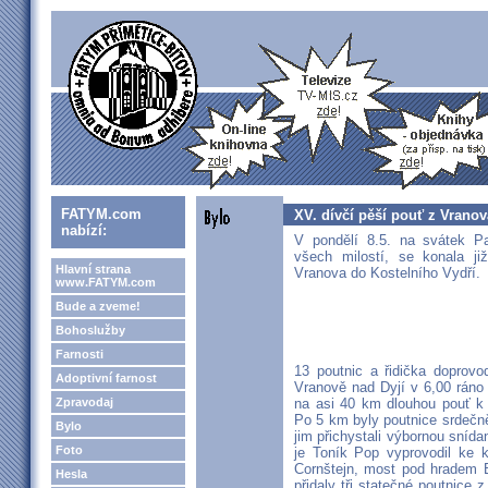
FATYM.com
XV. dívčí pěší pouť z Vranov
nabízí:
V pondělí 8.5. na svátek Pa
všech milostí, se konala ji
Hlavní strana
Vranova do Kostelního Vydří.
www.FATYM.com
Bude a zveme!
Bohoslužby
Farnosti
13 poutnic a řidička doprovo
Adoptivní farnost
Vranově nad Dyjí v 6,00 ráno
Zpravodaj
na asi 40 km dlouhou pouť k
Po 5 km byly poutnice srdečně
Bylo
jim přichystali výbornou snída
Foto
je Toník Pop vyprovodil ke k
Cornštejn, most pod hradem 
Hesla
přidaly tři statečné poutnice 