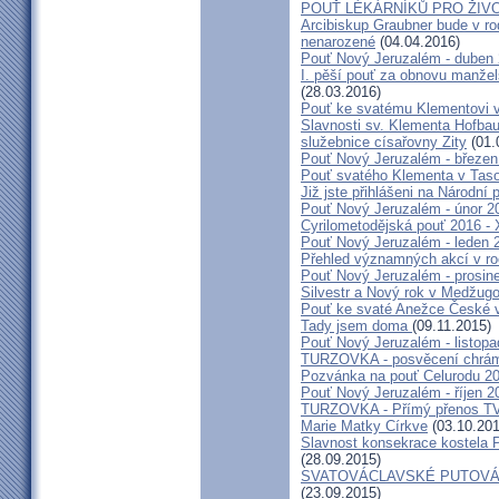
POUŤ LÉKÁRNÍKŮ PRO ŽIVO
Arcibiskup Graubner bude v rod
nenarozené
(04.04.2016)
Pouť Nový Jeruzalém - duben
I. pěší pouť za obnovu manžels
(28.03.2016)
Pouť ke svatému Klementovi v
Slavnosti sv. Klementa Hofbau
služebnice císařovny Zity
(01.
Pouť Nový Jeruzalém - březen
Pouť svatého Klementa v Taso
Již jste přihlášeni na Národní
Pouť Nový Jeruzalém - únor 2
Cyrilometodějská pouť 2016 -
Pouť Nový Jeruzalém - leden 
Přehled významných akcí v r
Pouť Nový Jeruzalém - prosin
Silvestr a Nový rok v Medžugo
Pouť ke svaté Anežce České 
Tady jsem doma
(09.11.2015)
Pouť Nový Jeruzalém - listop
TURZOVKA - posvěcení chrám
Pozvánka na pouť Celurodu 2
Pouť Nový Jeruzalém - říjen 2
TURZOVKA - Přímý přenos TV
Marie Matky Církve
(03.10.201
Slavnost konsekrace kostela 
(28.09.2015)
SVATOVÁCLAVSKÉ PUTOVÁN
(23.09.2015)