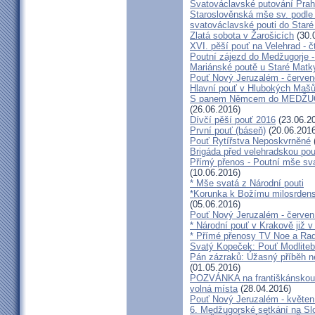
Svatováclavské putování Praho
Staroslověnská mše sv. podle t
svatováclavské pouti do Staré
Zlatá sobota v Žarošicích
(30.
XVI. pěší pouť na Velehrad - č
Poutní zájezd do Medžugorje -
Mariánské poutě u Staré Matk
Pouť Nový Jeruzalém - červe
Hlavní pouť v Hlubokých Maš
S panem Němcem do MEDŽUG
(26.06.2016)
Dívčí pěší pouť 2016
(23.06.2
První pouť (báseň)
(20.06.2016
Pouť Rytířstva Neposkvrněné
Brigáda před velehradskou pou
Přímý přenos - Poutní mše sva
(10.06.2016)
* Mše svatá z Národní pouti
*Korunka k Božímu milosrdenst
(05.06.2016)
Pouť Nový Jeruzalém - červen
* Národní pouť v Krakově již v
* Přímé přenosy TV Noe a Rad
Svatý Kopeček: Pouť Modliteb
Pán zázraků: Úžasný příběh n
(01.05.2016)
POZVÁNKA na františkánskou po
volná místa
(28.04.2016)
Pouť Nový Jeruzalém - květen
6. Medžugorské setkání na Sl