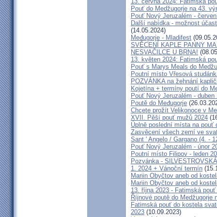
13. června 2024: Fatimská pouť
Pouť do Medžugorje na 43. výro
Pouť Nový Jeruzalém - červen
Další nabídka - možnost účast
(14.05.2024)
Međugorje - Mladifest
(09.05.2
SVĚCENÍ KAPLE PANNY MAR
NESVAČILCE U BRNA!
(08.05
13. květen 2024: Fatimská pouť
Pouť s Marys Meals do Medžug
Poutní místo Vřesová studánk
POZVÁNKA na žehnání kapličk
Kojetína + termíny poutí do M
Pouť Nový Jeruzalém - duben
Poutě do Međugorje
(26.03.20
Chcete prožít Velikonoce v M
XVII. Pěší pouť mužů 2024
(16
Úplně poslední místa na po
Zasvěcení všech zemí ve svat
Sant ' Angelo / Gargano (4. - 1
Pouť Nový Jeruzalém - únor 2
Poutní místo Filipov - leden 2
Pozvánka - SILVESTROVSKÁ
1. 2024 + Vánoční termín
(15.
Mariin Obyčtov aneb od kostel
Mariin Obyčtov aneb od kostel
13. října 2023 - Fatimská pouť 
Říjnové poutě do Medžugorje 
Fatimská pouť do kostela svaté
2023
(10.09.2023)