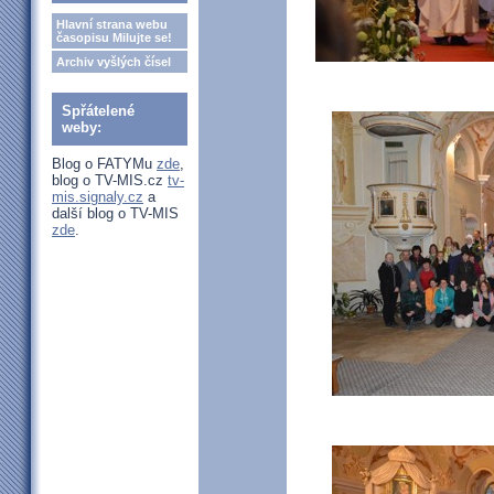
Hlavní strana webu
časopisu Milujte se!
Archiv vyšlých čísel
Spřátelené
weby:
Blog o FATYMu
zde
,
blog o TV-MIS.cz
tv-
mis.signaly.cz
a
další blog o TV-MIS
zde
.