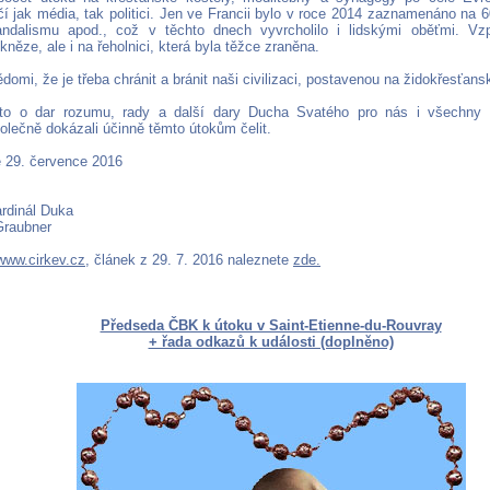
čí jak média, tak politici. Jen ve Francii bylo v roce 2014 zaznamenáno na 
vandalismu apod., což v těchto dnech vyvrcholilo i lidskými oběťmi. V
ěze, ale i na řeholnici, která byla těžce zraněna.
omi, že je třeba chránit a bránit naši civilizaci, postavenou na židokřesťan
to o dar rozumu, rady a další dary Ducha Svatého pro nás i všechny st
lečně dokázali účinně těmto útokům čelit.
 29. července 2016
rdinál Duka
Graubner
www.cirkev.cz
, článek z 29. 7. 2016 naleznete
zde.
Předseda ČBK k útoku v Saint-Etienne-du-Rouvray
+ řada odkazů k události (doplněno)