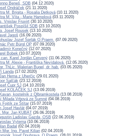
Benno Beneš, SDB
(04.12.2020)
osef Ondráček
(21.11.2020)
ra M. Brigita - Rosalia Detková
(10.11.2020)
tra M. Víta - Marie Hamplová
(03.11.2020)
. Vnislav Fruvirt
(30.10.2020)
rantišek Pospíšil SDB
(23.10.2020)
ng. Josef Rousek
(13.10.2020)
avel Jagoš
(16.09.2020)
ohuslav Jozef Šprlák O.Praem.
(07.09.2020)
gnác Petr Bürgl OP
(07.09.2020)
ladimír Konečný
(12.07.2020)
arel Bobek
(10.07.2020)
can. Karel Jordán Červený
(11.06.2020)
ra M. Alexie - Františka Nevídalová.
(12.05.2020)
r. ThLic. Walerian Bugel, dr. hab.
(03.05.2020)
ří Landa
(17.02.2020)
Jan Herna z Uherčic
(29.01.2020)
ibor Salčák
(23.12.2019)
osef Čupr SJ
(14.10.2019)
Josef KOLÁČEK SJ
(13.09.2019)
Kavan, kostelník z Olbramkostela
(13.08.2019)
ní Milada Vrbová ze Šumné
(04.08.2019)
 Fojtík ze Štítar
(15.07.2019)
n Josef Havlát
(04.07.2019)
D. Mgr. Jan KUBÁT
(26.06.2019)
ugustin Ladislav Gazda, OSB
(22.06.2019)
aroslav Vyterna
(10.06.2019)
ilan Badal
(02.04.2019)
 Mgr. Ing. Pavel Kilian
(02.04.2019)
ominik Josef Doubrava, O.Praem.
(28.01.2019)