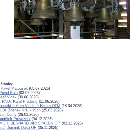
 články:
 Pavel Matoušek
(05.07.2026)
Pavel Bula
(03.07.2026)
osef Vlček
(30.06.2026)
. RNDr. Karel Předešlý
(11.06.2026)
Benedikt il Moro Vladimír Holota OFM
(18.04.2026)
UDr. Zdeněk Králík ISch
(25.03.2026)
Jan Černý
(06.03.2026)
rantišek Provazník
(04.12.2025)
. MGR. BERNARD JIŘÍ ŠPAČEK OP.
(02.12.2025)
inál Dominik Duka OP
(05.11.2025)