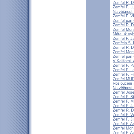
Zemřel R. D
Zemřel P. L
Na věčnost 
Zemřel P. V
Zemřel pan 
Zemřel R. D
Zemřel Mons
Máte už vyb
Zemřel P. J
Zemřela S.
Zemřel R. D
Zemřel Mon
Zemřel pan 
V Kaliforni
Zemřel P. P
Zemřel P. L
Zemřel P. F
Zemřel MUDr
Rozloučení 
Na věčnost 
Zemřel Jose
Zemřel P. S
Zemřel P. Mg
Zemřel P. J
Zemřel R. D
Zemřel P. V
Zemřel P. J
Zemřel P. A
Zemřel Mons
Zemřel P. A