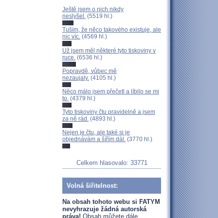
Ještě jsem o nich nikdy
neslyšel.
(5519 hl.)
Tuším, že něco takového existuje, ale
nic víc.
(4569 hl.)
Už jsem měl některé tyto tiskoviny v
ruce.
(6536 hl.)
Popravdě, vůbec mě
nezaujaly.
(4105 hl.)
Něco málo jsem přečetl a líbilo se mi
to.
(4379 hl.)
Tyto tiskoviny čtu pravidelně a jsem
za ně rád.
(4893 hl.)
Nejen je čtu, ale také si je
objednávám a šířím dál.
(3770 hl.)
Celkem hlasovalo: 33771
Volná šiřitelnost:
Na obsah tohoto webu si FATYM
nevyhrazuje žádná autorská
práva!
Obsah můžete dále