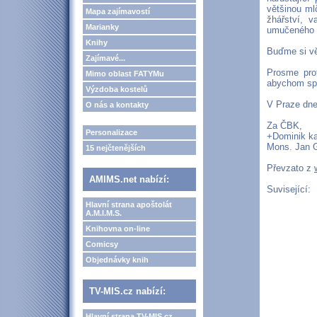
většinou ml
Mapa zajímavostí
žhářství, 
Marianky
umučeného kn
Knihy
Buďme si věd
Zajímavé...
Prosme pro
Mimo oblast FATYMu
abychom spo
Výzdoba kostelů
V Praze dne
O nás a kontakty
Za ČBK,
Personalizace
+Dominik ka
Mons. Jan 
15 nejčtenějších
Převzato z
AMIMS.net nabízí:
Suvisející:
Hlavní strana apoštolát
A.M.I.M.S.
Knihovna on-line
Comicsy
Objednávky knih
TV-MIS.cz nabízí:
Hlavní strana TV-MIS.cz