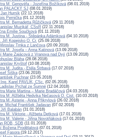
tra M. Genovéfa - Jozefína Božíková
(08.01.2019)
Jan PALACKÝ SJ
(08.01.2019)
 Jan Hurník
(22.12.2018)
ois Pernička
(01.12.2018)
tra M. Bernadetta Růžičková
(29.11.2018)
tanislav Muzikář, CSsR
(22.11.2018)
čna Emilie Součková
(01.11.2018)
tra M. Justina - Štěpánka Adámková
(04.10.2018)
 Jiří Kopejsko O. Cr.
(25.09.2018)
Miroslav Trnka z Lančova
(20.09.2018)
tra M. Josefa – Anna Katinová
(13.09.2018)
í Marie Zajácová z Vranova nad Dyjí
(13.09.2018)
ohuslav Bláha
(28.08.2018)
anislav Kryštof
(10.08.2018)
ra M. Judita - Etéla Štrbavá
(17.07.2018)
osef Šiška
(23.06.2018)
rantišek Puchnar
(23.05.2018)
 Ing. Karel PAVLÍK, CSc.
(02.05.2018)
Ladislav Prchal ze Šumné
(12.04.2018)
tra Marie Martina – Marie Bradáčová
(24.03.2018)
tra M. Alžběta Hedvika Nečasová O. Cist.
(10.03.2018)
ra M. Asterie - Anna Přikrylová
(26.02.2018)
gr. Michal František Jadavan
(07.02.2018)
Jiří Balabán
(31.01.2018)
tra M. Viktorie - Alžbeta Detková
(17.01.2018)
ra M. Valerie - Jiřina Novotňáková
(17.01.2018)
Jan ROB, SDB
(11.01.2018)
í Božena Prodělalová
(07.01.2018)
osef Fasora
(19.12.2017)
í Marie Horniačková z Vranova nad Dyjí
(23.11.2017)