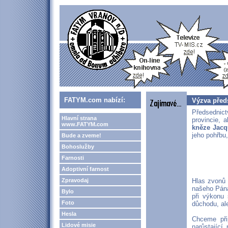
FATYM.com nabízí:
Výzva před
Předsednic
Hlavní strana
provincie, a
www.FATYM.com
kněze Jacq
jeho pohřbu
Bude a zveme!
Bohoslužby
Farnosti
Adoptivní farnost
Zpravodaj
Hlas zvonů 
našeho Pána
Bylo
při výkonu 
Foto
důchodu, al
Hesla
Chceme při
Lidové misie
narůstající