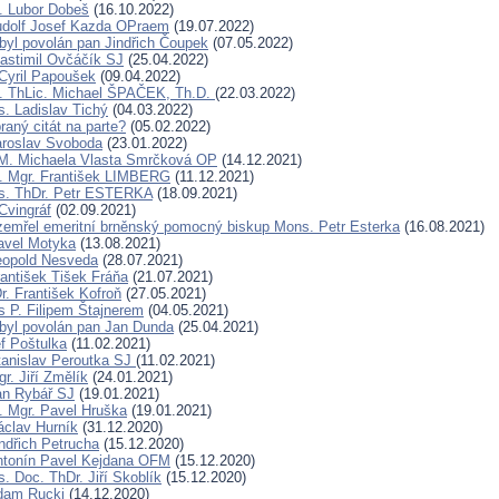
. Lubor Dobeš
(16.10.2022)
udolf Josef Kazda OPraem
(19.07.2022)
byl povolán pan Jindřich Čoupek
(07.05.2022)
lastimil Ovčáčík SJ
(25.04.2022)
Cyril Papoušek
(09.04.2022)
. ThLic. Michael ŠPAČEK, Th.D.
(22.03.2022)
. Ladislav Tichý
(04.03.2022)
raný citát na parte?
(05.02.2022)
aroslav Svoboda
(23.01.2022)
 M. Michaela Vlasta Smrčková OP
(14.12.2021)
. Mgr. František LIMBERG
(11.12.2021)
s. ThDr. Petr ESTERKA
(18.09.2021)
Cvingráf
(02.09.2021)
i zemřel emeritní brněnský pomocný biskup Mons. Petr Esterka
(16.08.2021)
avel Motyka
(13.08.2021)
eopold Nesveda
(28.07.2021)
rantišek Tišek Fráňa
(21.07.2021)
. František Kofroň
(27.05.2021)
s P. Filipem Štajnerem
(04.05.2021)
byl povolán pan Jan Dunda
(25.04.2021)
f Poštulka
(11.02.2021)
tanislav Peroutka SJ
(11.02.2021)
r. Jiří Změlík
(24.01.2021)
an Rybář SJ
(19.01.2021)
. Mgr. Pavel Hruška
(19.01.2021)
áclav Hurník
(31.12.2020)
indřich Petrucha
(15.12.2020)
ntonín Pavel Kejdana OFM
(15.12.2020)
. Doc. ThDr. Jiří Skoblík
(15.12.2020)
dam Rucki
(14.12.2020)