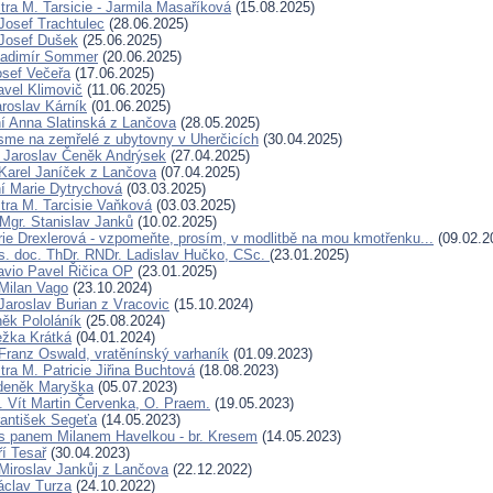
tra M. Tarsicie - Jarmila Masaříková
(15.08.2025)
Josef Trachtulec
(28.06.2025)
Josef Dušek
(25.06.2025)
ladimír Sommer
(20.06.2025)
osef Večeřa
(17.06.2025)
avel Klimovič
(11.06.2025)
aroslav Kárník
(01.06.2025)
í Anna Slatinská z Lančova
(28.05.2025)
sme na zemřelé z ubytovny v Uherčicích
(30.04.2025)
r Jaroslav Čeněk Andrýsek
(27.04.2025)
Karel Janíček z Lančova
(07.04.2025)
í Marie Dytrychová
(03.03.2025)
tra M. Tarcisie Vaňková
(03.03.2025)
 Mgr. Stanislav Janků
(10.02.2025)
ie Drexlerová - vzpomeňte, prosím, v modlitbě na mou kmotřenku...
(09.02.2
. doc. ThDr. RNDr. Ladislav Hučko, CSc.
(23.01.2025)
avio Pavel Řičica OP
(23.01.2025)
Milan Vago
(23.10.2024)
Jaroslav Burian z Vracovic
(15.10.2024)
ěk Pololáník
(25.08.2024)
ežka Krátká
(04.01.2024)
Franz Oswald, vratěnínský varhaník
(01.09.2023)
ra M. Patricie Jiřina Buchtová
(18.08.2023)
Zdeněk Maryška
(05.07.2023)
. Vít Martin Červenka, O. Praem.
(19.05.2023)
rantišek Segeťa
(14.05.2023)
s panem Milanem Havelkou - br. Kresem
(14.05.2023)
ří Tesař
(30.04.2023)
Miroslav Jankůj z Lančova
(22.12.2022)
áclav Turza
(24.10.2022)