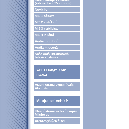
(internetová TV zdarma)
Novinky
MIS 1 zábava
MIS 2 vzdělání
MIS 3 publicist.
MIS 4 lokální
Audia hudební
Audia mluvená
Naše další internetové
televize zdarma...
ABCD.fatym.com
nabízí:
Hlavní strana vyhledávače
Abeceda
Milujte se! nabízí:
Hlavní strana webu časopisu
Milujte se!
Archiv vyšlých čísel