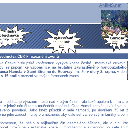
AMIMS.net
sednictva ČBK k rozeznění zvonů
tvo České biskupské konference vyzývá kněze české i moravské církevní
by se připojili
ke vzpomínce na brutálně zavražděného francouzského
uesa Hamela v Saint-Etienne-du-Rouvray
tím, že
v úterý 2. srpna,
v den
,
v 15 hodin
rozezní ve svých farnostech zvony.
a modlitba je výrazem lítosti nad krutým činem, ale také apelem k míru a
, v jehož náruči tento mučedník spočinul. Otec Hamel zasvětil svůj život s
svého povolání. Jako kněz působil v řadě farností, po dovršení 75 let ž
e na jeho žádost mu bylo umožněno, aby dále setrval se svými farníky a pom
pomenout, že nešlo o výjimečný čin osamělého šílence, ale o čin, kter
 počet útoků na křesťanské kostely, modlitebny a synagogy po celé Evr