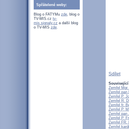
Spřátelené weby:
Blog o FATYMu
zde
, blog o
TV-MIS.cz
tv-
mis.signaly.cz
a další blog
o TV-MIS
zde
.
Sdílet
Související
Zemřel Mgr.
Zemřel pan 
Zemřel P. J
Zemřel R. D
Zemřel fr. 
Zemřel P. M
Zemřel pan 
Zemřel P. F
Zemřel FR
Zemřel kard