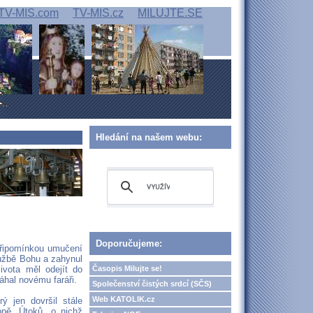
TV-MIS.com
TV-MIS.cz
MILUJTE.SE
Hledání na našem webu:
Doporučujeme:
 připomínkou umučení
lužbě Bohu a zahynul
Časopis Milujte se!
ivota měl odejít do
áhal novému faráři.
Společenství čistých srdcí (SČS)
Web KATOLIK.cz
ý jen dovršil stále
opě. Útoků, o nichž