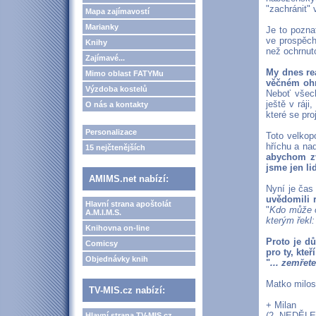
"zachránit" 
Mapa zajímavostí
Marianky
Je to pozna
ve prospěch
Knihy
než ochrnuto
Zajímavé...
My dnes re
Mimo oblast FATYMu
věčném ohr
Výzdoba kostelů
Neboť všech
ještě v ráj
O nás a kontakty
které se pro
Personalizace
Toto velkop
hříchu a na
15 nejčtenějších
abychom zv
jsme jen l
AMIMS.net nabízí:
Nyní je čas
uvědomili r
Hlavní strana apoštolát
"
Kdo může o
A.M.I.M.S.
kterým řekl
Knihovna on-line
Proto je dů
Comicsy
pro ty, kte
Objednávky knih
"
... zemřet
Matko milos
TV-MIS.cz nabízí:
+ Milan
(2. NEDĚL
Hlavní strana TV-MIS.cz