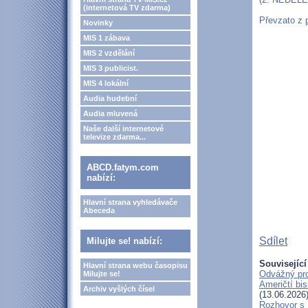
(internetová TV zdarma)
Převzato z
Novinky
MIS 1 zábava
MIS 2 vzdělání
MIS 3 publicist.
MIS 4 lokální
Audia hudební
Audia mluvená
Naše další internetové
televize zdarma...
ABCD.fatym.com
nabízí:
Hlavní strana vyhledávače
Abeceda
Sdílet
Milujte se! nabízí:
Související
Hlavní strana webu časopisu
Odvážný pro
Milujte se!
Američtí bi
Archiv vyšlých čísel
(13.06.2026
Rozhovor s