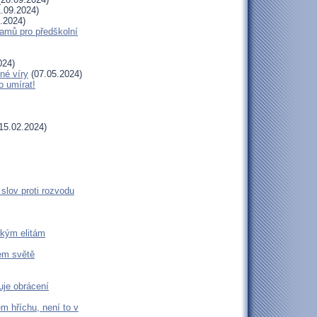
.09.2024)
.2024)
amů pro předškolní
024)
né víry
(07.05.2024)
o umírat!
15.02.2024)
slov proti rozvodu
ckým elitám
šem světě
uje obrácení
m hříchu, není to v