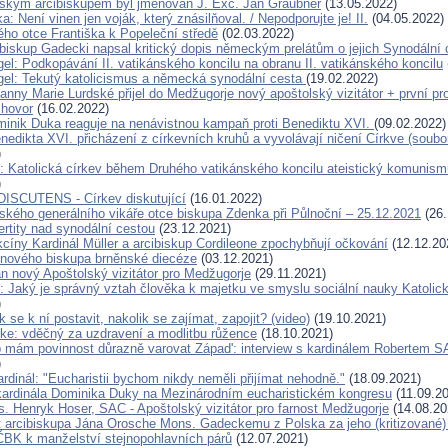
kým arcibiskupem byl jmenován J. Exc. Jan Graubner
(13.05.2022)
: Není vinen jen voják, který znásilňoval. / Nepodporujte je! II.
(04.05.2022)
ho otce Františka k Popeleční středě
(02.03.2022)
ibiskup Gadecki napsal kritický dopis německým prelátům o jejich Synodální 
el: Podkopávání II. vatikánského koncilu na obranu II. vatikánského koncilu
el: Tekutý katolicismus a německá synodální cesta
(19.02.2022)
anny Marie Lurdské přijel do Medžugorje nový apoštolský vizitátor + první p
zhovor
(16.02.2022)
minik Duka reaguje na nenávistnou kampaň proti Benediktu XVI.
(09.02.2022)
edikta XVI. přicházení z církevních kruhů a vyvolávají ničení Církve (soubo
)
: Katolická církev během Druhého vatikánského koncilu ateistický komunism
)
ISCUTENS - Církev diskutující
(16.01.2022)
ského generálního vikáře otce biskupa Zdenka při Půlnoční – 25.12.2021
(26.
rtity nad synodální cestou
(23.12.2021)
kcíny Kardinál Müller a arcibiskup Cordileone zpochybňují očkování
(12.12.20
 nového biskupa brněnské diecéze
(03.12.2021)
n nový Apoštolský vizitátor pro Medžugorje
(29.11.2021)
: Jaký je správný vztah člověka k majetku ve smyslu sociální nauky Katolic
)
 se k ní postavit, nakolik se zajímat, zapojit? (video)
(19.10.2021)
rke: vděčný za uzdravení a modlitbu růžence
(18.10.2021)
p mám povinnost důrazně varovat Západ': interview s kardinálem Roberte
)
ardinál: "Eucharistii bychom nikdy neměli přijímat nehodně."
(18.09.2021)
ardinála Dominika Duky na Mezinárodním eucharistickém kongresu
(11.09.2
. Henryk Hoser, SAC - Apoštolský vizitátor pro farnost Medžugorje
(14.08.20
t arcibiskupa Jána Orosche Mons. Gadeckemu z Polska za jeho (kritizované)
ČBK k manželství stejnopohlavních párů
(12.07.2021)