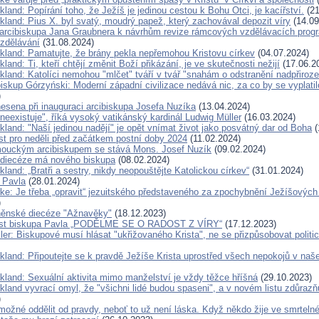
kland: Popírání toho, že Ježíš je jedinou cestou k Bohu Otci, je kacířství.
(21
kland: Pius X. byl svatý, moudrý papež, který zachovával depozit víry
(14.09
arcibiskupa Jana Graubnera k návrhům revize rámcových vzdělávacích progr
vzdělávání
(31.08.2024)
ckland: Pamatujte, že brány pekla nepřemohou Kristovu církev
(04.07.2024)
kland: Ti, kteří chtějí změnit Boží přikázání, je ve skutečnosti nežijí
(17.06.2
kland: Katolíci nemohou "mlčet" tváří v tvář "snahám o odstranění nadpřiroze
iskup Górzyński: Moderní západní civilizace nedává nic, za co by se vyplatil
)
nesena při inauguraci arcibiskupa Josefa Nuzíka
(13.04.2024)
neexistuje", říká vysoký vatikánský kardinál Ludwig Müller
(16.03.2024)
kland: "Naší jedinou nadějí" je opět vnímat život jako posvátný dar od Boha
(
ist pro neděli před začátkem postní doby 2024
(11.02.2024)
ouckým arcibiskupem se stává Mons. Josef Nuzík
(09.02.2024)
 diecéze má nového biskupa
(08.02.2024)
kland: „Bratři a sestry, nikdy neopouštějte Katolickou církev“
(31.01.2024)
a Pavla
(28.01.2024)
rke: Je třeba „opravit“ jezuitského představeného za zpochybnění Ježíšových 
)
rněnské diecéze "Ažnavěky"
(18.12.2023)
list biskupa Pavla „PODĚLME SE O RADOST Z VÍRY“
(17.12.2023)
ler: Biskupové musí hlásat "ukřižovaného Krista", ne se přizpůsobovat politi
ckland: Připoutejte se k pravdě Ježíše Krista uprostřed všech nepokojů v na
ckland: Sexuální aktivita mimo manželství je vždy těžce hříšná
(29.10.2023)
kland vyvrací omyl, že "všichni lidé budou spaseni", a v novém listu zdůrazň
)
možné oddělit od pravdy, neboť to už není láska. Když někdo žije ve smrtelné