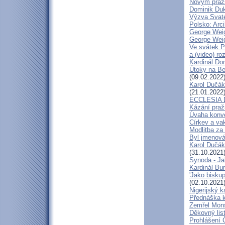
Novým pražs
Dominik Duka
Výzva Svaté
Polsko: Arc
George Weig
George Weig
Ve svátek P
a (video) ro
Kardinál Do
Útoky na Ben
(09.02.2022
Karol Dučák
(21.01.2022
ECCLESIA D
Kázání praž
Úvaha konve
Církev a va
Modlitba za
Byl jmenová
Karol Dučák
(31.10.2021
Synoda - Jak
Kardinál Bu
'Jako bisku
(02.10.2021
Nigerijský k
Přednáška k
Zemřel Mons
Děkovný lis
Prohlášení 