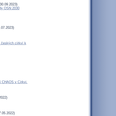
30.09.2023)
endy OSN 2030
.07.2023)
 českých církví k
jí CHAOS v Církvi.
2022)
.05.2022)