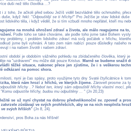
více duši než tělo člověka ...?
t i z toho, že ačkoli před sebou Ježíš viděl bezvládné tělo ochrnutého, přec
 duše, když řekl: "
Odpouštějí se ti hříchy!
" Pro Ježíše je stav lidské duše
st lidského těla, i když věděl, že si tím vzbudí mnoho nepřátel, kteří mu ne
agujeme na mnohá ohrožení zdraví a života, ale málo reagujeme na to, 
ožení.
Podle toho se také chováme, ale podle toho jsme také Bohem vyslyš
ny problémy, i problém lidského zdraví má svůj počátek v hříchu, kterého
i, odkud jsme byli vyhnáni. A tato zem nám nabízí pouze důsledky našeho 
jevují i ​​na našem životě i našem zdraví.
ostní období je obdobím vážného pohledu na zbídačeného člověka, který 
děje na "uzdravení" mu může dát pouze Kristus.
Marně se budeme snažit dě
ládli těžké situace, nakonec přece jen zjistíme, že i s veškerou tech
idé odkázaní na pomoc shora.
 milosti, nyní je čas spásy, proto využijme tyto dny Svaté čtyřicátnice k to
izika, která nám hrozí z hříchů, ve kterých žijeme.
Zároveň prosme za ty, 
dpouštět hříchy ..? Neboť ten, který sám odpouštěl hříchy vlastní mocí, p
: "Komu odpustíte hříchy, budou mu odpuštěny ...
" (Jn 20,23)
ležité se už nyní chystat na dobrou předvelikonoční sv. zpoveď a pros
ří zatvrzele zůstávají ve svých prohřešcích, aby se na nich nesplnila hro
e ve svých hříších
"
(Jn 8, 24).
rdenství, pros Boha za nás hříšné!
E VELKÉHO PŮSTU)