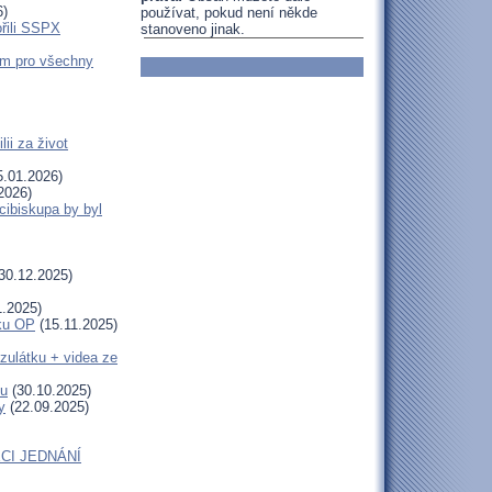
6)
používat, pokud není někde
ořili SSPX
stanoveno jinak.
em pro všechny
ii za život
.01.2026)
2026)
cibiskupa by byl
30.12.2025)
1.2025)
uku OP
(15.11.2025)
zulátku + videa ze
tu
(30.10.2025)
y
(22.09.2025)
CI JEDNÁNÍ