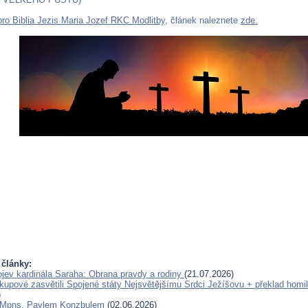
pro Biblia Jezis Maria Jozef RKC Modlitby
, článek naleznete
zde.
 články:
jev kardinála Saraha: Obrana pravdy a rodiny
(21.07.2026)
skupové zasvětili Spojené státy Nejsvětějšímu Srdci Ježíšovu + překlad homil
)
 Mpns. Pavlem Konzbulem
(02.06.2026)