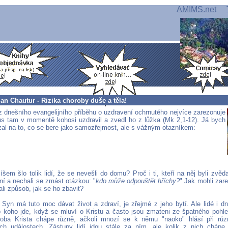
AMIMS.net
an Chautur - Rizika choroby duše a těla!
 dnešního evangelijního příběhu o uzdravení ochrnutého nejvíce zarezonuje
tus tam v momentě kohosi uzdravil a zvedl ho z lůžka (Mk 2,1-12). Já bych
al na to, co se bere jako samozřejmost, ale s vážným otazníkem:
šem šlo tolik lidí, že se nevešli do domu? Proč i ti, kteří na něj byli zvěd
ní a nechali se zmást otázkou: "
kdo může odpouštět hříchy?
" Jak mohli zar
edali způsob, jak se ho zbavit?
 Syn má tuto moc dávat život a zdraví, je zřejmé z jeho bytí. Ale lidé i 
 koho jde, když se mluví o Kristu a často jsou zmateni ze špatného pohle
oba Krista chápe různě, ačkoli mnozí se k němu "naoko" hlásí při růz
h událostech. Zástupy lidí jdou stále za ním, ale kolik z nich chápe 