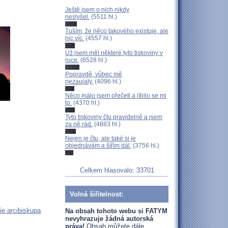
Ještě jsem o nich nikdy
neslyšel.
(5511 hl.)
Tuším, že něco takového existuje, ale
nic víc.
(4557 hl.)
Už jsem měl některé tyto tiskoviny v
ruce.
(6528 hl.)
Popravdě, vůbec mě
nezaujaly.
(4096 hl.)
Něco málo jsem přečetl a líbilo se mi
to.
(4370 hl.)
Tyto tiskoviny čtu pravidelně a jsem
za ně rád.
(4883 hl.)
Nejen je čtu, ale také si je
objednávám a šířím dál.
(3756 hl.)
Celkem hlasovalo: 33701
Volná šiřitelnost:
ie arcibiskupa
Na obsah tohoto webu si FATYM
nevyhrazuje žádná autorská
práva!
Obsah můžete dále