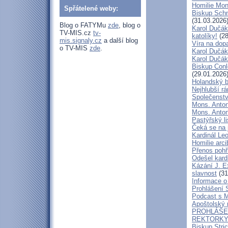
Homilie Mon
Spřátelené weby:
Biskup Schn
(31.03.2026
Blog o FATYMu
zde
, blog o
Karol Dučák
TV-MIS.cz
tv-
katolíky!
(28
mis.signaly.cz
a další blog
Víra na dop
o TV-MIS
zde
.
Karol Dučák:
Karol Dučák:
Biskup Conle
(29.01.2026
Holandský bi
Nejhlubší r
Společenstv
Mons. Anton
Mons. Antoní
Pastýřský l
Čeká se na 
Kardinál Leo
Homilie arc
Přenos pohř
Odešel kard
Kázání J. E
slavnost
(31
Informace o 
Prohlášení 
Podcast s 
Apoštolský 
PROHLÁŠEN
REKTORKY 
Biskup Stri