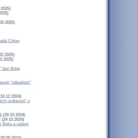
.2025)
2025)
05.2025)
padá Církev
02.2025)
2.2025)
í“ bez Boha
opustí "odpadnutí"
10.12.2024)
ních uzdravení“ u
ě
(29.10.2024)
y
(24.10.2024)
 k Bohu a spáse!
28.09.2024)