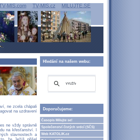
TV-MIS.com
TV-MIS.cz
MILUJTE.SE
Hledání na našem webu:
aví, ne zcela chápali
Doporučujeme:
eagovat na uzdravení
Časopis Milujte se!
dnes ne vždy správně
Společenství čistých srdcí (SČS)
du na křesťanství. I
Web KATOLIK.cz
ných slavnostech a
to, že Ježíš přišel