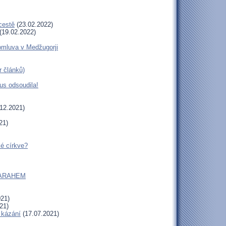
cestě
(23.02.2022)
(19.02.2022)
romluva v Medžugorji
r článků)
us odsoudila!
12.2021)
21)
ké církve?
m SARAHEM
021)
21)
 kázání
(17.07.2021)