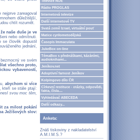
Televize NOE
Rádio PROGLAS
e nejprve zareagoval
Internetová televize
 mnohem důležitější,
Další internetové TV
budou chtít rozumět.
Svatá země Izrael, virtuální pouť
že naše duše je ve
Matice cyrilometodějská
eni nebo odmítnuti.
 se člověk dopustil
Časopis Immaculata
neuváženého jednání,
JukeBox on-line
TémaBox s přednáškami, kázáními,
audioknihami...
je bezmocný ve svém
lat všechno proto,
Jeníkov.net
nickou vybaveností,
Adoptivní farnost Jeníkov
Kolpingovo dílo ČR
mu,
abychom si více
Církevní restituce - otázky, odpovědi,
kteří se stále ptají:
fakta, čísla....
řenesl svou moc těm,
Vyhledávač ABECEDA
Další odkazy...
it za milost pokání
zba Ježíšových slov:
Anketa:
Znáš tiskoviny z nakladatelství
A.M.I.M.S.?