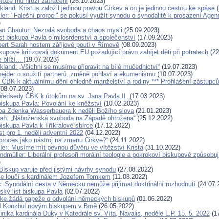
otože mu hrozí zatracení
(26.10.2023)
kland: Kristus založil jedinou pravou Církev a on je jedinou cestou ke spáse
(
ller: "Falešní proroci" se pokusí využít synodu o synodalitě k prosazení Ag
)
an Chautur: Nezralá svoboda a chaos mysli
(25.09.2023)
st biskupa Pavla o milosrdenství a společenství
(17.09.2023)
bert Sarah hostem zářijové pouti v Římově
(08.09.2023)
skupové kritizovali dokument EU požadující právo zabíjet děti při potratech
(22
 blíží...
(19.07.2023)
kland: „Všichni se musíme připravit na bílé mučednictví“
(19.07.2023)
eider o soužití partnerů, změně pohlaví a ekumenismu
(10.07.2023)
í ČBK k aktuálnímu dění ohledně manželství a rodiny *** Prohlášení zástupců
08.07.2023)
předsedy ČBK k útokům na sv. Jana Pavla II.
(17.03.2023)
biskupa Pavla: Povolání ke kněžství
(10.02.2023)
pa Zdenka Wasserbauera k neděli Božího slova
(21.01.2023)
rah: „Náboženská svoboda na Západě ohrožena“
(25.12.2022)
biskupa Pavla k Tříkrálové sbírce
(17.12.2022)
st pro 1. neděli adventní 2022
(04.12.2022)
proces jako nástroj na zmenu Cirkve?“
(24.11.2022)
ller: Musíme mít pevnou důvěru ve vítězství Krista
(31.10.2022)
ndmüller: Liberální profesoři morální teologie a pokrokoví biskupové způsobu
)
Biskup varuje před jistými návrhy synodu
(27.08.2022)
se loučí s kardinálem Jozefem Tomkem
(11.08.2022)
c: Synodální cesta v Německu nemůže přijímat doktrinální rozhodnutí
(24.07.
ský list biskupa Pavla
(02.07.2022)
rke žádá papeže o odvolání německých biskupů
(01.06.2022)
l Konzbul novým biskupem v Brně
(26.05.2022)
ika kardinála Duky v Katedrále sv. Víta, Navalis, neděle L.P. 15. 5. 2022
(17