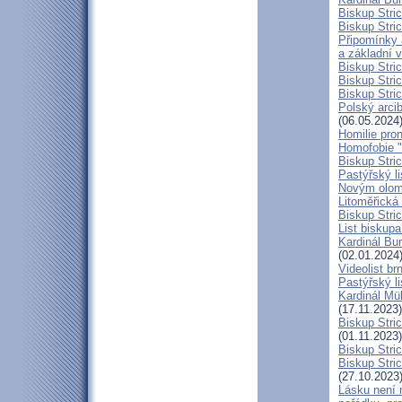
Biskup Stric
Biskup Stric
Připomínky 
a základní 
Biskup Stri
Biskup Stric
Biskup Stric
Polský arcib
(06.05.2024
Homilie pro
Homofobie "
Biskup Stric
Pastýřský l
Novým olom
Litoměřická
Biskup Stric
List biskup
Kardinál Bu
(02.01.2024
Videolist b
Pastýřský 
Kardinál Mül
(17.11.2023)
Biskup Stri
(01.11.2023)
Biskup Stri
Biskup Stric
(27.10.2023
Lásku není 