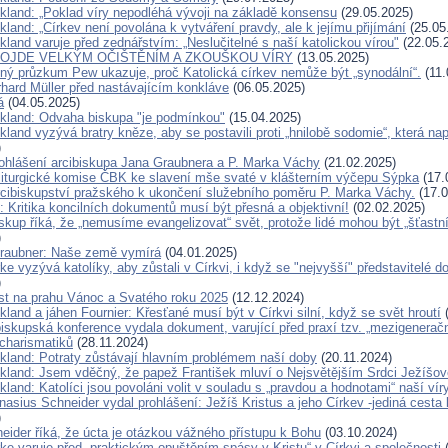
ckland: „Poklad víry nepodléhá vývoji na základě konsensu
(29.05.2025)
kland: „Církev není povolána k vytváření pravdy, ale k jejímu přijímání
(25.05
kland varuje před zednářstvím: „Neslučitelné s naší katolickou vírou"
(22.05.
ROJDE VELKÝM OČIŠTĚNÍM A ZKOUŠKOU VÍRY
(13.05.2025)
ný průzkum Pew ukazuje, proč Katolická církev nemůže být „synodální“.
(11.
rhard Müller před nastávajícím konkláve
(06.05.2025)
á
(04.05.2025)
ckland: Odvaha biskupa "je podmínkou"
(15.04.2025)
kland vyzývá bratry kněze, aby se postavili proti „hnilobě sodomie“, která na
)
ohlášení arcibiskupa Jana Graubnera a P. Marka Váchy
(21.02.2025)
liturgické komise ČBK ke slavení mše svaté v klášterním výčepu Sýpka
(17.
rcibiskupství pražského k ukončení služebního poměru P. Marka Váchy.
(17.0
 Kritika koncilních dokumentů musí být přesná a objektivní!
(02.02.2025)
kup říká, že „nemusíme evangelizovat“ svět, protože lidé mohou být „šťastn
)
raubner: Naše země vymírá
(04.01.2025)
ke vyzývá katolíky, aby zůstali v Církvi, i když se "nejvyšší" představitelé d
)
ist na prahu Vánoc a Svatého roku 2025
(12.12.2024)
kland a jáhen Fournier: Křesťané musí být v Církvi silní, když se svět hroutí
(
iskupská konference vydala dokument, varující před praxí tzv. „mezigenerač
 charismatiků
(28.11.2024)
ckland: Potraty zůstávají hlavním problémem naší doby
(20.11.2024)
ckland: Jsem vděčný, že papež František mluví o Nejsvětějším Srdci Ježíšov
kland: Katolíci jsou povoláni volit v souladu s „pravdou a hodnotami“ naší vír
nasius Schneider vydal prohlášení: Ježíš Kristus a jeho Církev -jediná cesta
)
eider říká, že úcta je otázkou vážného přístupu k Bohu
(03.10.2024)
ke varuje před „praktickým opuštěním spásy v Kristu“ v Církvi a společnosti
(