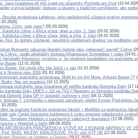
s. Jana Graubnera při mši svaté pro účastníky Pochodu pro život
(15.04.202
eider vyzývá kardinály, biskupy a skupiny s tradičním smýšlením, aby podp
)
: Revolta arcibiskupa Lefebvra i jeho následovníků zůstává trvalým mement
.03.2026)
amínu: Cítím, tedy jsem?
(05.03.2026)
 Katolická církev v Africe včera, dnes a zítra, 2. část
(20.02.2026)
 Katolická církev v Africe včera, dnes a zítra, 1. část
(16.02.2026)
y říká, že potraty zůstávají „největším problémem dneška“ na modlitební vigil
)
skup Mutsaerts odsuzuje liberální teologii jako „nebezpečí zevnitř“ Církve
(25
ána Církve - podle přednášky biskupa Athanasiuse Schneidera + video
(14.01.
í Večeřadlo Křenovice: myslíme si, že vhodným kandidátem na pražského ar
ín Basler
(12.01.2026)
n Basler: Od chvíle křtu žije Ježíš i v nás
(11.01.2026)
ist k Novému roku 2026
(01.01.2026)
jmenování pražského arcibiskupa. Mohl by jím být Mons. Antonín Basler ??
(
 Burke: Nes její poselství
(10.12.2025)
ibiskupa pražského Jana Graubnera při pohřbu kardinála Dominika Duky
(17.1
bu kardinála Duky DNES v 11h na TV2 // Requiem za Dominika kardinála D
inál Dominik Duka OP (+ poslední rozhovor s ním)
(04.11.2025)
x. biskupa T. Litynského o slavnosti zasvěcení střední Evropy Pražskému Je
.10.2025)
dění na pražské Katolické teologické fakultě + Modlitba za teologickou fakul
Stálé rady České biskupské konference k riziku omezení náboženské svobod
Mons. Tomášem Holubem o současných válečných dramatech
(12.09.2025)
nuncius v Hoješíně u Seče
(08.09.2025)
Í ARCIBISKUPA PRAŽSKÉHO K VÝZVĚ KE ZJEDNÁNI NÁPRAVY VE VĚ
Prof. MUDr. MILENY KRÁLÍČKOVÉ, Ph.D. vůči KTF UK
(22.08.2025)
ckland: Poučení ze Sodomy a Gomory
(29.07.2025)