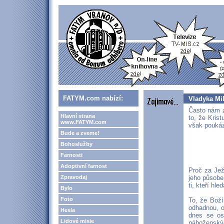
FATYM.com nabízí:
Vladyka Mil
Často nám z
Hlavní strana
to, že Kris
www.FATYM.com
však poukáz
Bude a zveme!
Bohoslužby
Farnosti
Adoptivní farnost
Proč za Ježí
Zpravodaj
jeho působe
ti, kteří hl
Bylo
Foto
To, že Boží
odhadnou, o
Hesla
dnes se os
Lidové misie
náboženskýc