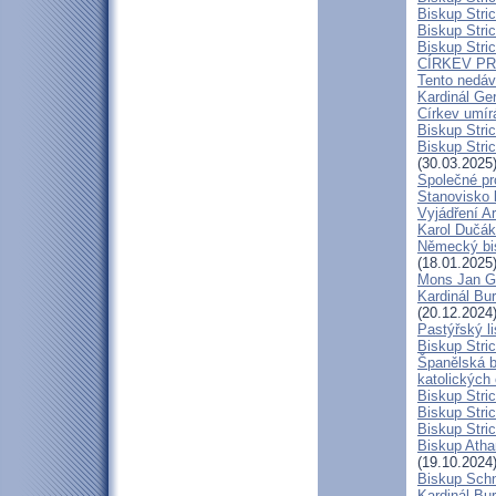
Biskup Stri
Biskup Stric
Biskup Stric
CÍRKEV P
Tento nedáv
Kardinál Ge
Církev umír
Biskup Stri
Biskup Stric
(30.03.2025
Společné pr
Stanovisko 
Vyjádření A
Karol Dučák:
Německý bis
(18.01.2025
Mons Jan G
Kardinál Bur
(20.12.2024
Pastýřský l
Biskup Stric
Španělská b
katolických
Biskup Stri
Biskup Stri
Biskup Stric
Biskup Atha
(19.10.2024
Biskup Schn
Kardinál Bur