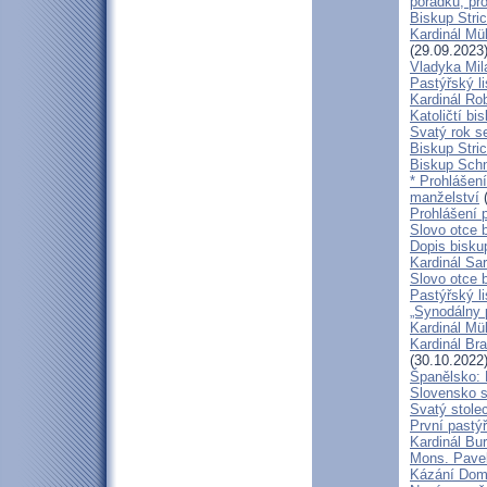
pořádku, pr
Biskup Stric
Kardinál Mü
(29.09.2023
Vladyka Mil
Pastýřský li
Kardinál Ro
Katoličtí bi
Svatý rok se
Biskup Stric
Biskup Schn
* Prohlášen
manželství
(
Prohlášení 
Slovo otce 
Dopis bisku
Kardinál Sa
Slovo otce 
Pastýřský li
„Synodálny 
Kardinál Mü
Kardinál Bra
(30.10.2022
Španělsko: 
Slovensko 
Svatý stole
První pastýř
Kardinál Bu
Mons. Pave
Kázání Domin