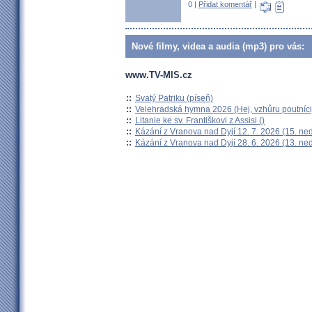
0 |
Přidat komentář
|
Nové filmy, videa a audia (mp3) pro vás:
www.TV-MIS.cz
::
Svatý Patriku (píseň)
::
Velehradská hymna 2026 (Hej, vzhůru poutníci
::
Litanie ke sv. Františkovi z Assisi ()
::
Kázání z Vranova nad Dyjí 12. 7. 2026 (15. ne
::
Kázání z Vranova nad Dyjí 28. 6. 2026 (13. ne