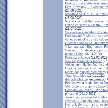
Butkov, místo, kde nebe sest
Film "Povolaný" - Svědectví Mar
(26.08.2022)
MARIINA VÍTĚZSTVÍ 47: Napíšu
(15.08.2022)
Vyslyšená modlitba (svědectví
Online ve světě okultismu - Od 
(21.07.2022)
Spolupráce s andělem strážný
Poděkování P. Marii za uzdrav
40 let se modlila za sílu odpo
O vzniku obrazu na Turínském
V komatu zažil Boží dotek. Pří
Svědectví: Stále více jsem si
našeho Pána
(06.04.2022)
Kněz na onkologii
(22.02.2022
Vše se proměnilo v radost
(27.
Viděla jsem živého Ježíše v Ho
Obrátila jsem se, když jsem sle
Medžugorje úplně proměněný
(
Antonietta Meo
(13.01.2022)
Ani já bych s nikým neměnil
(1
Blahoslavená Marie Tereza Roig
Stojící Zoja – utajený zázrak
(
Doopatrování rodičů - Byla to
přirozeně
(24.10.2021)
Jeden pán vyprávěl tuto přího
Svědectví: Zázraky otce Libo
Návrat k Bohu z nástrah esote