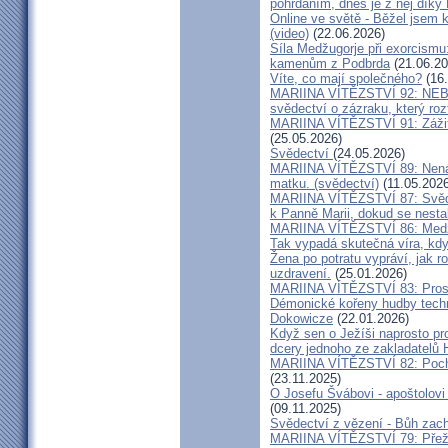
pohrdáním, dnes je z něj díky
Online ve světě - Běžel jsem 
(video)
(22.06.2026)
Síla Medžugorje při exorcismu
kamenům z Podbrda
(21.06.20
Víte, co mají společného?
(16.
MARIINA VÍTĚZSTVÍ 92: NE
svědectví o zázraku, který rozt
MARIINA VÍTĚZSTVÍ 91: Zážit
(25.05.2026)
Svědectví
(24.05.2026)
MARIINA VÍTĚZSTVÍ 89: Nenávi
matku. (svědectví)
(11.05.2026
MARIINA VÍTĚZSTVÍ 87: Svědec
k Panně Marii, dokud se nest
MARIINA VÍTĚZSTVÍ 86: Medžu
Tak vypadá skutečná víra, kdy
Žena po potratu vypráví, jak r
uzdravení.
(25.01.2026)
MARIINA VÍTĚZSTVÍ 83: Prosít
Démonické kořeny hudby techn
Dokowicze
(22.01.2026)
Když sen o Ježíši naprosto p
dcery jednoho ze zakladatelů
MARIINA VÍTĚZSTVÍ 82: Pochy
(23.11.2025)
O Josefu Švábovi - apoštolov
(09.11.2025)
Svědectví z vězení - Bůh zac
MARIINA VÍTĚZSTVÍ 79: Přeži