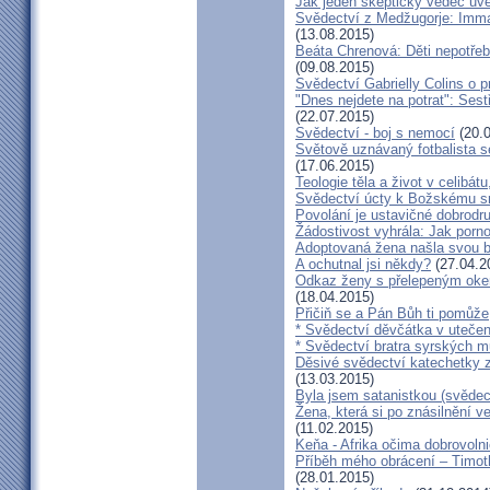
Jak jeden skeptický vědec uvě
Svědectví z Medžugorje: Imma
(13.08.2015)
Beáta Chrenová: Děti nepotřeb
(09.08.2015)
Svědectví Gabrielly Colins o 
"Dnes nejdete na potrat": Sest
(22.07.2015)
Svědectví - boj s nemocí
(20.0
Světově uznávaný fotbalista 
(17.06.2015)
Teologie těla a život v celibát
Svědectví úcty k Božskému sr
Povolání je ustavičné dobrodr
Žádostivost vyhrála: Jak porno
Adoptovaná žena našla svou b
A ochutnal jsi někdy?
(27.04.2
Odkaz ženy s přelepeným okem
(18.04.2015)
Přičiň se a Pán Bůh ti pomůže
* Svědectví děvčátka v utečen
* Svědectví bratra syrských m
Děsivé svědectví katechetky z
(13.03.2015)
Byla jsem satanistkou (svědec
Žena, která si po znásilnění ve 
(11.02.2015)
Keňa - Afrika očima dobrovoln
Příběh mého obrácení – Timoth
(28.01.2015)