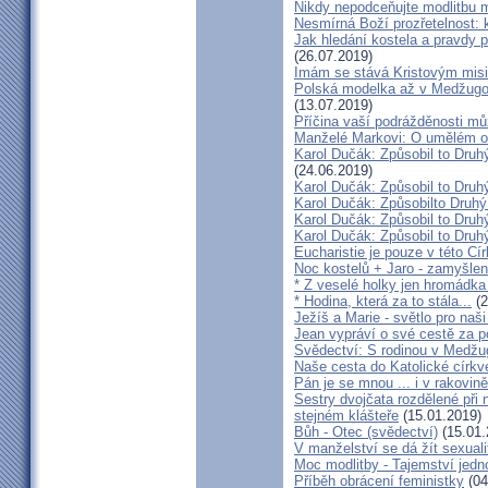
Nikdy nepodceňujte modlitbu 
Nesmírná Boží prozřetelnost: k
Jak hledání kostela a pravdy p
(26.07.2019)
Imám se stává Kristovým mis
Polská modelka až v Medžugorj
(13.07.2019)
Příčina vaší podrážděnosti můž
Manželé Markovi: O umělém opl
Karol Dučák: Způsobil to Druh
(24.06.2019)
Karol Dučák: Způsobil to Druhý
Karol Dučák: Způsobilto Druhý
Karol Dučák: Způsobil to Druhý
Karol Dučák: Způsobil to Druhý
Eucharistie je pouze v této Cír
Noc kostelů + Jaro - zamyšlen
* Z veselé holky jen hromádka
* Hodina, která za to stála...
(2
Ježíš a Marie - světlo pro naši
Jean vypráví o své cestě za 
Svědectví: S rodinou v Medžug
Naše cesta do Katolické církve
Pán je se mnou ... i v rakovin
Sestry dvojčata rozdělené při
stejném klášteře
(15.01.2019)
Bůh - Otec (svědectví)
(15.01.
V manželství se dá žít sexual
Moc modlitby - Tajemství jedn
Příběh obrácení feministky
(04