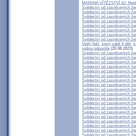
MARIINA VÍTĚZSTVÍ 62: Medžug
Svědectví od zasvěcených že
Svědectví od zasvěcených že
Svědectví od zasvěcených že
Svědectví od zasvěcených že
Svědectví od zasvěcených že
Svědectví od zasvěcených že
Svědectví od zasvěcených že
Svědectví od zasvěcených že
Opilý řidič, který zabil 4 děti,
rodina odpustila
(20.08.2023)
Svědectví od zasvěcených že
Svědectví od zasvěcených že
Svědectví od zasvěcených že
Svědectví od zasvěcených že
Svědectví od zasvěcených že
Svědectví od zasvěcených že
Svědectví od zasvěcených že
Svědectví od zasvěcených že
Svědectví od zasvěcených že
Svědectví od zasvěcených že
Svědectví od zasvěcených že
Svědectví od zasvěcených že
Svědectví od zasvěcených že
Svědectví od zasvěcených že
Svědectví od zasvěcených že
Svědectví od zasvěcených že
Svědectví od zasvěcených že
Svědectví od zasvěcených že
Svědectví od zasvěcených že