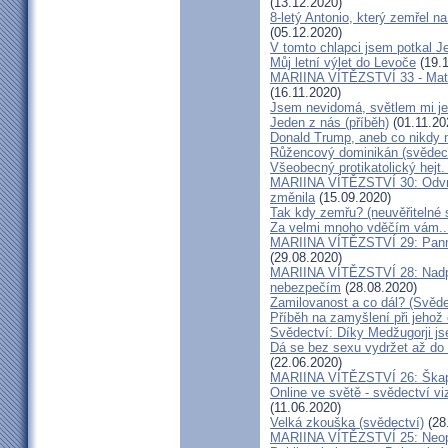
(13.12.2020)
8-letý Antonio, který zemřel n
(05.12.2020)
V tomto chlapci jsem potkal J
Můj letní výlet do Levoče
(19.1
MARIINA VÍTĚZSTVÍ 33 - Matk
(16.11.2020)
Jsem nevidomá, světlem mi je 
Jeden z nás (příběh)
(01.11.20
Donald Trump, aneb co nikdy ne
Růžencový dominikán (svědect
Všeobecný protikatolický hejt
MARIINA VÍTĚZSTVÍ 30: Odvrát
změnila
(15.09.2020)
Tak kdy zemřu? (neuvěřitelné 
Za velmi mnoho vděčím vám..
MARIINA VÍTĚZSTVÍ 29: Panna 
(29.08.2020)
MARIINA VÍTĚZSTVÍ 28: Nadpř
nebezpečím
(28.08.2020)
Zamilovanost a co dál? (Svěde
Příběh na zamyšlení při jehož
Svědectví: Díky Medžugorji js
Dá se bez sexu vydržet až do 
(22.06.2020)
MARIINA VÍTĚZSTVÍ 26: Škapul
Online ve světě - svědectví vi
(11.06.2020)
Velká zkouška (svědectví)
(28
MARIINA VÍTĚZSTVÍ 25: Neopu