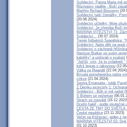
Svědectví: Panna Maria mě po
Různopisy naděje - Boží zásah
Marthin Richard Bessenyi
(20.
Svědectví naší čtenářky: Pomp
(20.08.2024)
Svědectví učitelky: Moje zkuš
Svědectví: Je choroba Boží tr
MARIINA VÍTĚZSTVÍ 71: Zázra
Svědectví...
(30.07.2024)
Trenér fotbalistů Španělska: "N
Svědectví: Naše děti na pout
Svědectví o záchraně hříšník
Harrison Butker ve svém proje
katolíky" a usilovali o svatost
(
"Ježíši, vím, že to zvládneš."
když bojuje s rakovinou
(12.05
Válka ve Rwandě
(22.04.2024)
Bývalá pornoherečka našla vír
církve
(21.04.2024)
Sestra Emanuela - tulák Pavel
Z Deníku exorcisty 1: Ochra
Svědectví - Bůh si mě našel (
S Bohem se nežertuje
(06.01.
Strach ze zpovědi
(16.12.2023
Dceřin haléř - podle skutečné 
CESTA ZE TMY DO SVĚTLA - N
České republice
(23.11.2023)
Večer na Križevaci, jeden z n
MARIINA VÍTĚZSTVÍ 63: Dvě s
(01.10.2023)