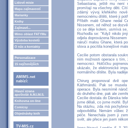
Lidové misie
Sebastiana, ještě mu není 
promítají na všechny děti. Cít
Mapa zajímavostí
zdárný vývoj křehkého nově
Marianky
nemocnému dítěti, které ji potř
Příběh malé Ghane nedal Cec
Knihy
Nissenem, od něhož se dozvěděl
Zajímavé...
co se děje kolem, usmívá se,
Rozhodla se: "Když nikdo jin
Mimo oblast FATYMu
odjela doprovázena Nissenem 
Výzdoba kostelů
náručí malou Ghane, která po
slova a pocítila konejšivé mat
O nás a kontakty
Cecilie potom obstarala soukro
Personalizace
ním možnosti operace s tím, 
nemocnici. Holčičku pojmenov
15 nejčtenějších
ukázalo, že elektronické imp
normálního dítěte. Byla naděje
AMIMS.net
Chirurg proponoval dvě ope
nabízí:
Káthmándú. Pak se musela v
operace. Byla nesmírně náročná
Hlavní strana
do druhého dne, pak ale zemřel
apoštolát A.M.I.M.S.
Cecilie dostala do Dánska tele
Knihovna on-line
jsme dělali, co jsme mohli. Byl 
Na otázku, zda má pochybnosti
Comicsy
odpověděla: Nemám vůbec žád
Objednávky knih
péče. Nenechala jsem ji zemř
svět, ale přece jen jsem něko
TV-MIS.cz
Irena Itisová, Londýn, 5. 3. 20