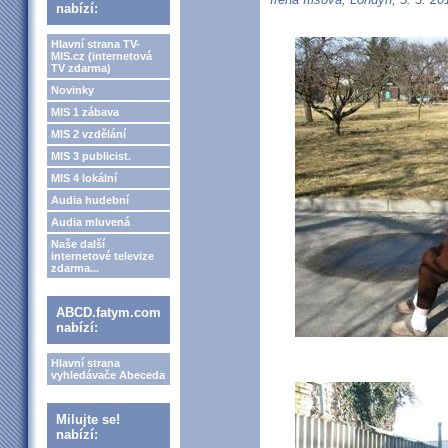
nabízí:
Hlavní strana TV-
MIS.cz (internetová
TV zdarma)
Novinky
MIS 1 zábava
MIS 2 vzdělání
MIS 3 publicist.
MIS 4 lokální
Audia hudební
Audia mluvená
Naše další
internetové televize
zdarma...
ABCD.fatym.com
nabízí:
Hlavní strana
vyhledávače Abeceda
Milujte se!
nabízí: