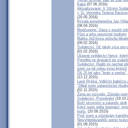
Kaká
(07.06.2016)
Aktualizované: V Jižním Súdán
+ Sr. Veronika Terézia Rackov
(20.05.2016)
Bývalá pornoherečka Jan Villar
(08.04.2016)
Medžugorje: Oáza v poušti toh
Půst a jeho nesmírné hodnoty
Matka Ježíšova oslovila lékaře
(09.02.2016)
Svědectví: Už nikdy více pro-c
(01.02.2016)
Úžasné svědectví herce, který 
Porodila ve dvanácti po znásiln
Svědectví: Radili mi nechat p
jsem za ně celou svou bytostí
Žili 25 let jako "bratr a sestr
(13.12.2015)
Leoš Ryška: Vděčím babičce za
"Dělal jsem satanistické rituál
(02.11.2015)
Žena po rozvodu: Zůstala jse
Svědectví: Proměnění
(19.10.
Boží otcovství a satanův útok
Když jsem měla šestnáct, byla
horší.
(20.09.2015)
Proč jsem a zůstávám katolík
Nejvyhledávanější porno hvězd
(01.09.2015)