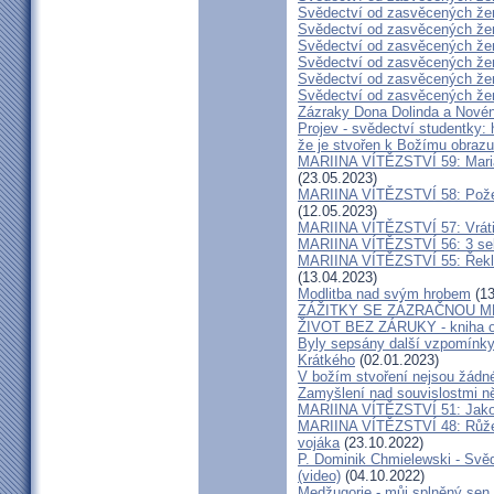
Svědectví od zasvěcených že
Svědectví od zasvěcených že
Svědectví od zasvěcených že
Svědectví od zasvěcených že
Svědectví od zasvěcených že
Svědectví od zasvěcených že
Zázraky Dona Dolinda a Novén
Projev - svědectví studentky: 
že je stvořen k Božímu obrazu
MARIINA VÍTĚZSTVÍ 59: Maria 
(23.05.2023)
MARIINA VÍTĚZSTVÍ 58: Požeh
(12.05.2023)
MARIINA VÍTĚZSTVÍ 57: Vrátil
MARIINA VÍTĚZSTVÍ 56: 3 seku
MARIINA VÍTĚZSTVÍ 55: Řekla 
(13.04.2023)
Modlitba nad svým hrobem
(13
ZÁŽITKY SE ZÁZRAČNOU M
ŽIVOT BEZ ZÁRUKY - kniha od
Byly sepsány další vzpomínky
Krátkého
(02.01.2023)
V božím stvoření nejsou žádn
Zamyšlení nad souvislostmi n
MARIINA VÍTĚZSTVÍ 51: Jako 
MARIINA VÍTĚZSTVÍ 48: Růžen
vojáka
(23.10.2022)
P. Dominik Chmielewski - Svěd
(video)
(04.10.2022)
Medžugorje - můj splněný sen 