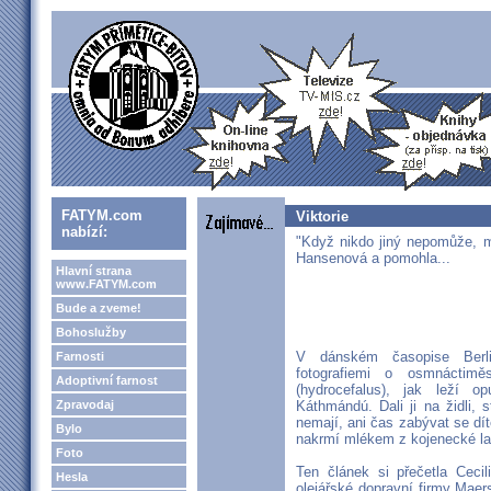
FATYM.com
Viktorie
nabízí:
"Když nikdo jiný nepomůže, mu
Hansenová a pomohla...
Hlavní strana
www.FATYM.com
Bude a zveme!
Bohoslužby
V dánském časopise Berli
Farnosti
fotografiemi o osmnáctiměs
Adoptivní farnost
(hydrocefalus), jak leží 
Zpravodaj
Káthmándú. Dali ji na židli, 
nemají, ani čas zabývat se dít
Bylo
nakrmí mlékem z kojenecké lah
Foto
Ten článek si přečetla Cecil
Hesla
olejářské dopravní firmy Ma