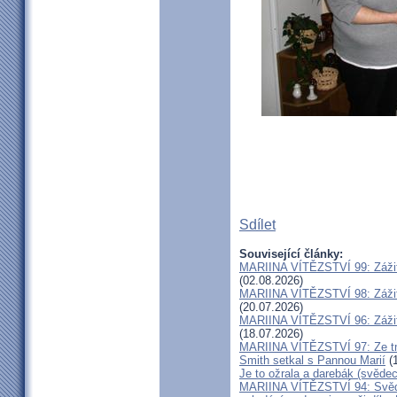
Sdílet
Související články:
MARIINA VÍTĚZSTVÍ 99: Zážit
(02.08.2026)
MARIINA VÍTĚZSTVÍ 98: Zážit
(20.07.2026)
MARIINA VÍTĚZSTVÍ 96: Zážit
(18.07.2026)
MARIINA VÍTĚZSTVÍ 97: Ze tm
Smith setkal s Pannou Marií
(1
Je to ožrala a darebák (svědec
MARIINA VÍTĚZSTVÍ 94: Svěde