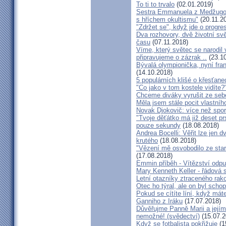
To ti to trvalo
(02.01.2019)
Sestra Emmanuela z Medžugorj
s hříchem okultismu"
(20.11.2
"Zdržet se", když jde o progre
Dva rozhovory, dvě životní sv
času
(07.11.2018)
Víme, který světec se narodil
připravujeme o zázrak ..
(23.10
Bývalá olympionička, nyní fran
(14.10.2018)
5 populárních klišé o křesťane
"Co jako v tom kostele vidíte?
Chceme diváky vyrušit ze seb
Měla jsem stále pocit vlastníh
Novak Djokovič: více než spo
"Tvoje děťátko má již deset pr
pouze sekundy
(18.08.2018)
Andrea Bocelli: Věřit lze jen
krutého
(18.08.2018)
"Vězení mě osvobodilo ze star
(17.08.2018)
Emmin příběh - Vítězství odpu
Mary Kenneth Keller - řádová 
Letní otazníky ztraceného ra
Otec ho týral, ale on byl scho
Pokud se cítíte líní, když mát
Ganniho z Iráku
(17.07.2018)
Důvěřujme Panně Marii a jejímu
nemožné! (svědectví)
(15.07.2
Když se fotbalista pokřižuje
(1