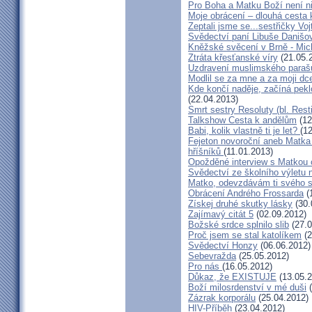
Pro Boha a Matku Boží není 
Moje obrácení – dlouhá cesta 
Zeptali jsme se...sestřičky Vo
Svědectví paní Libuše Danišo
Kněžské svěcení v Brně - Mich
Ztráta křesťanské víry
(21.05.
Uzdravení muslimského parašu
Modlil se za mne a za moji dc
Kde končí naděje, začíná pekl
(22.04.2013)
Smrt sestry Resoluty (bl. Rest
Talkshow Cesta k andělům
(12
Babi, kolik vlastně ti je let?
(1
Fejeton novoroční aneb Matka
hříšníků
(11.01.2013)
Opožděné interview s Matkou
Svědectví ze školního výletu
Matko, odevzdávám ti svého 
Obrácení Andrého Frossarda
(
Získej druhé skutky lásky
(30.
Zajímavý citát 5
(02.09.2012)
Božské srdce splnilo slib
(27.0
Proč jsem se stal katolíkem
(2
Svědectví Honzy
(06.06.2012)
Sebevražda
(25.05.2012)
Pro nás
(16.05.2012)
Důkaz, že EXISTUJE
(13.05.2
Boží milosrdenství v mé duši
(
Zázrak korporálu
(25.04.2012)
HIV-Příběh
(23.04.2012)