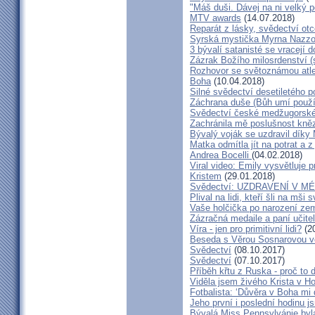
"Máš duši. Dávej na ni velký 
MTV awards
(14.07.2018)
Reparát z lásky, svědectví ot
Syrská mystička Myrna Nazzou
3 bývalí satanisté se vracejí 
Zázrak Božího milosrdenství (
Rozhovor se světoznámou atle
Boha
(10.04.2018)
Silné svědectví desetiletého p
Záchrana duše (Bůh umí použít
Svědectví české medžugorské 
Zachránila mě poslušnost kněz
Bývalý voják se uzdravil díky
Matka odmítla jít na potrat a z
Andrea Bocelli
(04.02.2018)
Viral video: Emily vysvětluje p
Kristem
(29.01.2018)
Svědectví: UZDRAVENÍ V 
Plival na lidi, kteří šli na mši
Vaše holčička po narození zemř
Zázračná medaile a paní učite
Víra - jen pro primitivní lidi?
(20
Beseda s Věrou Sosnarovou ve
Svědectví
(08.10.2017)
Svědectví
(07.10.2017)
Příběh křtu z Ruska - proč to 
Viděla jsem živého Krista v Hos
Fotbalista: ‘Důvěra v Boha mi 
Jeho první i poslední hodinu js
Bývalá Miss Pennsylvánie byla 