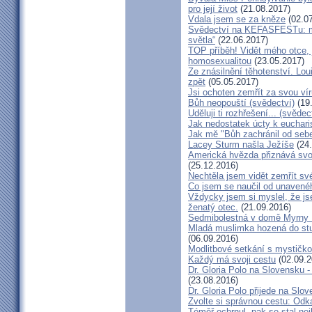
pro její život
(21.08.2017)
Vdala jsem se za kněze
(02.07
Svědectví na KEFASFESTu: m
světla“
(22.06.2017)
TOP příběh! Vidět mého otce, 
homosexualitou
(23.05.2017)
Ze znásilnění těhotenství. Lou
zpět
(05.05.2017)
Jsi ochoten zemřít za svou vír
Bůh neopouští (svědectví)
(19
Uděluji ti rozhřešení... (svědec
Jak nedostatek úcty k eucharist
Jak mě "Bůh zachránil od seb
Lacey Sturm našla Ježíše
(24.
Americká hvězda přiznává svou 
(25.12.2016)
Nechtěla jsem vidět zemřít své
Co jsem se naučil od unavenéh
Vždycky jsem si myslel, že j
ženatý otec.
(21.09.2016)
Sedmibolestná v domě Myrny
Mladá muslimka hozená do stud
(06.09.2016)
Modlitbové setkání s mystičk
Každý má svoji cestu
(02.09.2
Dr. Gloria Polo na Slovensku 
(23.08.2016)
Dr. Gloria Polo přijede na Slo
Zvolte si správnou cestu: Odk
Téměř ochrnul, pak se stal nej