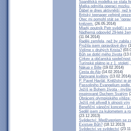
Španělská modelka se stala ře
Matka odmítla operaci mozku,
Ďábel je dnes aktivnější, než 
Britský teenager veřejně preze
Otec mi pomohl stát se "opra
knězem.
(26.05.2014)
Mladý poutník Petr svědčí o 
Nádherná odpověď 29-leté ženy
(11.04.2014)
Raději zemřela, než by zabila 
Prožila jsem opravdové divy
(1
Vidíme v druhých Krista?
(03.
Bůh se dotkl mého života
(13.
Církev a občanská společnost
Turínské plátno je z 1. století
Nákup v Bille
(19.02.2014)
Cesta do Alp
(14.02.2014)
Darované květiny
(13.02.2014)
P. Pavel Havlát: Kněžství je p
Passoliniho Evangelium podle
Ježíš je Bohem života - myš
inspirované Duchem Svatým
(
Obrácení olympijského vítěze
Ježíš mě přivedl k plnosti víry
Benefiční vánoční koncert - L
Seděl jsem za kulometem a rozm
(23.12.2013)
Svědectví: Medžugorjem se za
Existuje Bůh?
(18.12.2013)
Svědectví ve svědectví
(23.11