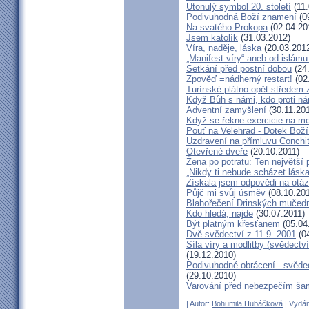
Utonulý symbol 20. století
(11.
Podivuhodná Boží znamení
(0
Na svatého Prokopa
(02.04.20
Jsem katolík
(31.03.2012)
Víra, naděje, láska
(20.03.201
„Manifest víry“ aneb od islámu
Setkání před postní dobou
(24
Zpověď =nádherný restart!
(02
Turínské plátno opět středem
Když Bůh s námi, kdo proti n
Adventní zamyšlení
(30.11.201
Když se řekne exercicie na mo
Pouť na Velehrad - Dotek Boží
Uzdravení na přímluvu Conchi
Otevřené dveře
(20.10.2011)
Žena po potratu: Ten největší
„Nikdy ti nebude scházet láska
Získala jsem odpovědi na otá
Půjč mi svůj úsměv
(08.10.201
Blahořečení Drinských mučed
Kdo hledá, najde
(30.07.2011)
Být platným křesťanem
(05.04
Dvě svědectví z 11.9. 2001
(04
Síla víry a modlitby (svědect
(19.12.2010)
Podivuhodné obrácení - svědec
(29.10.2010)
Varování před nebezpečím ša
| Autor:
Bohumila Hubáčková
| Vydán