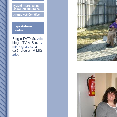
Hlavní strana webu
časopisu Milujte se!
Archiv vyšlých čísel
Spřátelené
weby:
Blog o FATYMu
zde
,
blog o TV-MIS.cz
tv-
mis.signaly.cz
a
další blog o TV-MIS
zde
.