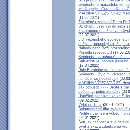
Už i já poznávám Ježíše v hos
Svědectví o manželské věrnost
Medžugorje - Goran a Katka Ču
MARIINA VÍTĚZSTVÍ 42: Medžug
(11.08.2021)
Zázračné uzdravení Petra De 
Už chápu, všechno do sebe z
Zachráněné manželství - Crysta
(22.07.2021)
Lídr vězeňského společenství
doživotí, nepochybuji, že je to
Náhody nebo Boží prozřetelno
Posedlá (svědectví)
(17.05.20
Svědectví o záchraně duše sk
Bůh existuje, potkala jsem ho
(17.04.2021)
Role Barabáše ve filmu Umučen
Svědectví: Bylo mi věřících up
na něco, co neexistuje?
(30.03
MARIINA VÍTĚZSTVÍ 37: Hostý
Jak odpustit ???? Určitě s tí
svědectví jedné ženušky
(03.0
Úspěšná podnikatelka ze Silic
(09.02.2021)
Výlet do Tater
(30.01.2021)
Dokumentární film svědectví:
Prolife / Jak jsem vůbec mohla
(04.01.2021)
Sen, skutečnost a síla dětské 
Svět získává zdánlivě na vrch