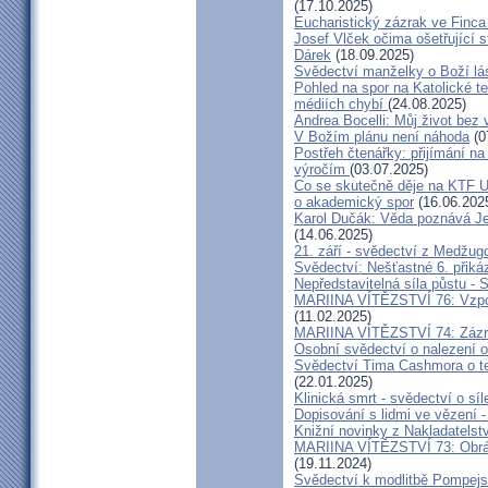
(17.10.2025)
Eucharistický zázrak ve Finca
Josef Vlček očima ošetřující 
Dárek
(18.09.2025)
Svědectví manželky o Boží lá
Pohled na spor na Katolické te
médiích chybí
(24.08.2025)
Andrea Bocelli: Můj život bez 
V Božím plánu není náhoda
(0
Postřeh čtenářky: přijímání n
výročím
(03.07.2025)
Co se skutečně děje na KTF UK
o akademický spor
(16.06.202
Karol Dučák: Věda poznává Ježí
(14.06.2025)
21. září - svědectví z Medžugo
Svědectví: Nešťastné 6. při
Nepředstavitelná síla půstu -
MARIINA VÍTĚZSTVÍ 76: Vzpour
(11.02.2025)
MARIINA VÍTĚZSTVÍ 74: Zázra
Osobní svědectví o nalezení 
Svědectví Tima Cashmora o te
(22.01.2025)
Klinická smrt - svědectví o síl
Dopisování s lidmi ve vězení -
Knižní novinky z Nakladatelst
MARIINA VÍTĚZSTVÍ 73: Obráce
(19.11.2024)
Svědectví k modlitbě Pompejs