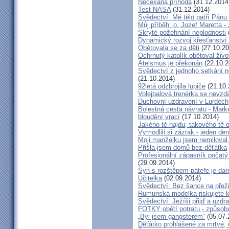
Nečekaná příhoda
(31.12.2014
Test NASA
(31.12.2014)
Svědectví: Mé tělo patří Pán
Můj příběh: o. Jozef Maretta -
Skryté požehnání neplodnosti
Dynamický rozvoj křesťanství v
Obětovala se za děti
(27.10.20
Ochrnutý katolík obětoval živo
Ateismus je překonán
(22.10.2
Svědectví z jednoho setkání 
(21.10.2014)
92letá odzbrojila lupiče
(21.10.
Volejbalová trenérka se nevzdá
Duchovní uzdravení v Lurdech
Bolestná cesta návratu - Marké
bloudění vrací
(17.10.2014)
Jakého tě najdu, takového tě 
Vymodlili si zázrak - jeden d
Moji manželku jsem nemiloval,
Přišla jsem domů bez děťátka
Profesionální zápasník počatý 
(29.09.2014)
Syn s rozštěpem páteře je dar
Učitelka
(02.09.2014)
Svědectví: Bez šance na přeži
Rumunská modelka riskujete kar
Svědectví: Ježíši přijď a uzdr
FOTKY obětí potratu - způsob
„Byl jsem gangsterem“
(05.07.
Děťátko prohlášené za mrtvé, 