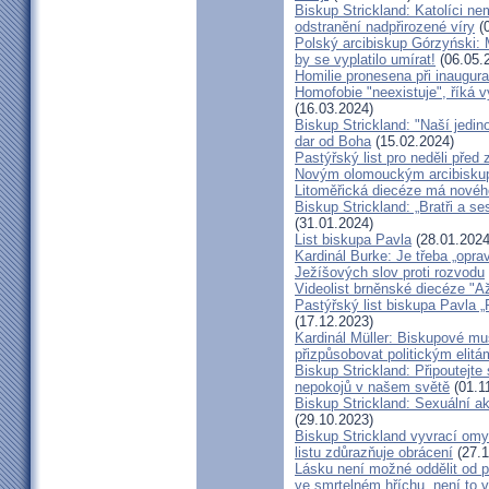
Biskup Strickland: Katolíci ne
odstranění nadpřirozené víry
(0
Polský arcibiskup Górzyński: 
by se vyplatilo umírat!
(06.05.
Homilie pronesena při inaugur
Homofobie "neexistuje", říká 
(16.03.2024)
Biskup Strickland: "Naší jedin
dar od Boha
(15.02.2024)
Pastýřský list pro neděli pře
Novým olomouckým arcibiskup
Litoměřická diecéze má novéh
Biskup Strickland: „Bratři a se
(31.01.2024)
List biskupa Pavla
(28.01.2024
Kardinál Burke: Je třeba „opr
Ježíšových slov proti rozvodu
Videolist brněnské diecéze "
Pastýřský list biskupa Pav
(17.12.2023)
Kardinál Müller: Biskupové mus
přizpůsobovat politickým elitá
Biskup Strickland: Připoutejte
nepokojů v našem světě
(01.1
Biskup Strickland: Sexuální ak
(29.10.2023)
Biskup Strickland vyvrací omyl
listu zdůrazňuje obrácení
(27.1
Lásku není možné oddělit od p
ve smrtelném hříchu, není to 