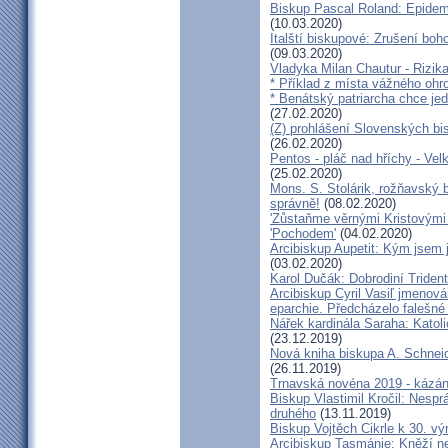
Biskup Pascal Roland: Epidem
(10.03.2020)
Italští biskupové: Zrušení boh
(09.03.2020)
Vladyka Milan Chautur - Rizika
* Příklad z místa vážného o
* Benátský patriarcha chce je
(27.02.2020)
(Z) prohlášení Slovenských b
(26.02.2020)
Pentos - pláč nad hříchy - Ve
(25.02.2020)
Mons. S. Stolárik, rožňavský
správně!
(08.02.2020)
'Zůstaňme věrnými Kristovými 
'Pochodem'
(04.02.2020)
Arcibiskup Aupetit: Kým jsem 
(03.02.2020)
Karol Dučák: Dobrodiní Triden
Arcibiskup Cyril Vasiľ jmenov
eparchie. Předcházelo falešné
Nářek kardinála Saraha: Katoli
(23.12.2019)
Nová kniha biskupa A. Schneid
(26.11.2019)
Trnavská novéna 2019 - kázá
Biskup Vlastimil Kročil: Nesp
druhého
(13.11.2019)
Biskup Vojtěch Cikrle k 30. v
Arcibiskup Tasmánie: Kněží n