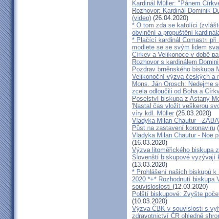
Kardinál Müller: "Pánem Církve
Rozhovor: Kardinál Dominik 
(video)
(26.04.2020)
* O tom zda se katolíci (zvláš
obvinění a propuštění kardinál
* Plačící kardinál Comastri při
modlete se se svým lidem sva
Církev a Velikonoce v době p
Rozhovor s kardinálem Domin
Pozdrav brněnského biskupa M
Velikonoční výzva českých a
Mons. Ján Orosch: Nedejme se 
zcela odloučili od Boha a Církv
Poselství biskupa z Astany M
'Nastal čas vložit veškerou sv
víry kdl. Müller
(25.03.2020)
Vladyka Milan Chautur - ZÁ
Půst na zastavení koronaviru
(
Vladyka Milan Chautur - Noe p
(16.03.2020)
Výzva litoměřického biskupa z
Slovenští biskupové vyzývají 
(13.03.2020)
* Prohlášení našich biskupů k
2020 *+* Rozhodnutí biskupa V
souvisloslosti
(12.03.2020)
Polští biskupové: Zvyšte poče
(10.03.2020)
Výzva ČBK v souvislosti s vy
zdravotnictví ČR ohledně shr