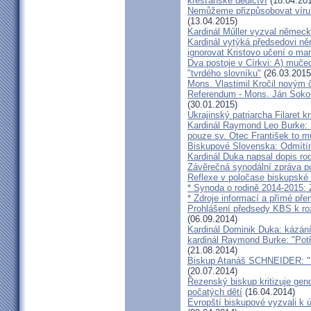
křesťanské dědictví
(18.04.20
Nemůžeme přizpůsobovat víru d
(13.04.2015)
Kardinál Műller vyzval němec
Kardinál vytýká předsedovi 
ignorovat Kristovo učení o ma
Dva postoje v Církvi: A) muče
"tvrdého slovníku"
(26.03.2015
Mons. Vlastimil Kročil novým
Referendum - Mons. Ján Sokol:
(30.01.2015)
Ukrajinský patriarcha Filaret kr
Kardinál Raymond Leo Burke: 
pouze sv. Otec František to m
Biskupové Slovenska: Odmítíme
Kardinál Duka napsal dopis r
Závěrečná synodální zpráva p
Reflexe v poločase biskupské
* Synoda o rodině 2014-2015: 
* Zdroje informací a přímé pře
Prohlášení předsedy KBS k ro
(06.09.2014)
Kardinál Dominik Duka: kázání
kardinál Raymond Burke: "Pot
(21.08.2014)
Biskup Atanáš SCHNEIDER: "Na
(20.07.2014)
Řezenský biskup kritizuje gen
počatých dětí
(16.04.2014)
Evropští biskupové vyzvali k 