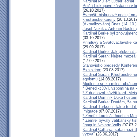
Kardinál Müller: Luther jednal
Polští biskupové zůstanou v li
(26.10.2017)
Evropští biskupové apelují na 
křesťanské kořeny
(20.10.2017
(Aktualizováno) Dnes (14. 10.)
Josef Nuzík a Antonín Basler
Kardinál Burke byl znovujmen
(03.10.2017)
Přímluvy a Svatováclavské káz
(29.09.2017)
Kardinál Burke: Jak překonat 
Kardinál Sarah: Nejste muzeální
(17.09.2017)
Stanovisko předsedy Konfere
Exhibition:
(20.08.2017)
Kardinál Sarah: Křesťanské ro
egoismu
(14.08.2017)
Modleme se za milost obrácení
* Benedikt XVI. vzpomíná na k
* Z duchovní závěti kard. Mei
Kardinál Dominik Duka hoste
Kardinál Burke: Doufám, že bud
Kardinál Turkson: Takto to dál
imigrace
(07.07.2017)
* Zemřel kardinál Joachim Mei
* Zemřel bývalý vatikánský ti
Joaquin Navarro-Valls
(07.07.2
Kardinál Caffarra: satan hází B
výzva"
(26.06.2017)