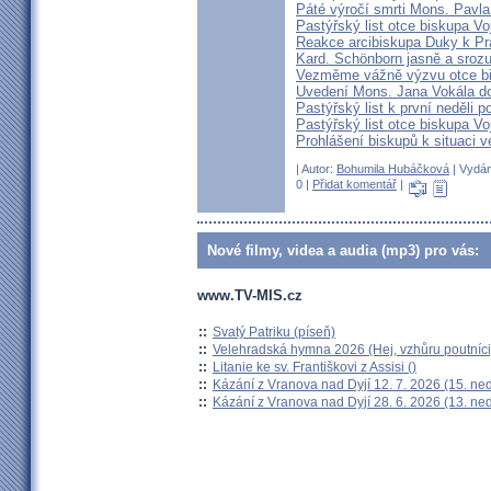
Páté výročí smrti Mons. Pavla
Pastýřský list otce biskupa V
Reakce arcibiskupa Duky k Pr
Kard. Schönborn jasně a srozu
Vezměme vážně výzvu otce b
Uvedení Mons. Jana Vokála d
Pastýřský list k první neděli p
Pastýřský list otce biskupa Vo
Prohlášení biskupů k situaci v
| Autor:
Bohumila Hubáčková
| Vydán
0 |
Přidat komentář
|
Nové filmy, videa a audia (mp3) pro vás:
www.TV-MIS.cz
::
Svatý Patriku (píseň)
::
Velehradská hymna 2026 (Hej, vzhůru poutníci
::
Litanie ke sv. Františkovi z Assisi ()
::
Kázání z Vranova nad Dyjí 12. 7. 2026 (15. ne
::
Kázání z Vranova nad Dyjí 28. 6. 2026 (13. ne