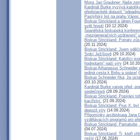
Mons Jan Graubner: Naše ze
Kardinál Burke vyzývá katolíky,
představitelé dopustí "odpadnu
Pastýřský list na prahu Vánoc
Biskup Strickland a jáhen Four
svět hroutí
(10.12.2024)
Španělská biskupská konferenc
„mezigeneračních uzdravení“ u
Biskup Strickland: Potraty zů
(20.11.2024)
Biskup Strickland: Jsem vděčn
Srdci Ježíšově
(29.10.2024)
Biskup Strickland: Katolíci jso
hodnotami“ naší víry
(24.10.20
Biskup Athanasius Schneider vy
jediná cesta k Bohu a spáse!
(
Biskup Schneider říká, že úct
(03.10.2024)
Kardinál Burke varuje před „pr
společnosti
(28.09.2024)
Biskup Strickland: Popírání to
kacířství.
(21.09.2024)
Biskup Strickland: Pius X. by
depozit víry
(14.09.2024)
Připomínky arcibiskupa Jana 
vzdělávacích programů pro pře
Biskup Strickland: Pamatujte,
(04.07.2024)
Biskup Strickland: Ti, kteří ch
nežijí
(17.06.2024)