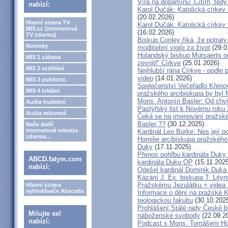
Víra na dopamínu: Cítím, ted
nabízí:
Karol Dučák: Katolická církev v
(20.02.2026)
Hlavní strana TV-
Karol Dučák: Katolická církev v
MIS.cz (internetová
(16.02.2026)
TV zdarma)
Biskup Conley říká, že potrat
Novinky
modlitební vigilii za život
(29.0
Holandský biskup Mutsaerts ods
MIS 1 zábava
zevnitř“ Církve
(25.01.2026)
MIS 2 vzdělání
Nejhlubší rána Církve - podle
video
(14.01.2026)
MIS 3 publicist.
Společenství Večeřadlo Křeno
MIS 4 lokální
pražského arcibiskupa by byl 
Mons. Antonín Basler: Od chvíl
Audia hudební
Pastýřský list k Novému roku
Audia mluvená
Čeká se na jmenování pražské
Basler ??
(30.12.2025)
Naše další
internetové televize
Kardinál Leo Burke: Nes její p
zdarma...
Homilie arcibiskupa pražského
Duky
(17.11.2025)
Přenos pohřbu kardinála Duky
ABCD.fatym.com
kardinála Duku OP
(15.11.2025
nabízí:
Odešel kardinál Dominik Duka 
Kázání J. Ex. biskupa T. Lity
Pražskému Jezulátku + videa 
Hlavní strana
vyhledávače Abeceda
Informace o dění na pražské Ka
teologickou fakultu
(30.10.202
Prohlášení Stálé rady České b
Milujte se!
náboženské svobody
(22.09.2
nabízí:
Podcast s Mons. Tomášem Ho