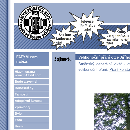
FATYM.com
Velikonoční přání otce Jiříh
nabízí:
Brněnský generální vikář - o
velikonoční přání.
Přání ke st
Hlavní strana
www.FATYM.com
Bude a zveme!
Bohoslužby
Farnosti
Adoptivní farnost
Zpravodaj
Bylo
Foto
Hesla