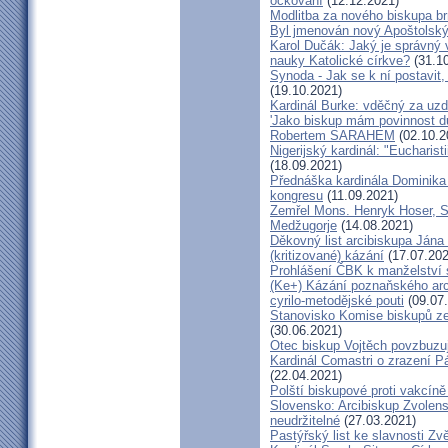
očkování
(12.12.2021)
Modlitba za nového biskupa b
Byl jmenován nový Apoštolský 
Karol Dučák: Jaký je správný 
nauky Katolické církve?
(31.10
Synoda - Jak se k ní postavit, 
(19.10.2021)
Kardinál Burke: vděčný za uzd
'Jako biskup mám povinnost dů
Robertem SARAHEM
(02.10.2
Nigerijský kardinál: "Eucharis
(18.09.2021)
Přednáška kardinála Dominika
kongresu
(11.09.2021)
Zemřel Mons. Henryk Hoser, SA
Medžugorje
(14.08.2021)
Děkovný list arcibiskupa Ján
(kritizované) kázání
(17.07.202
Prohlášení ČBK k manželství 
(Ke+) Kázání poznaňského arc
cyrilo-metodějské pouti
(09.07
Stanovisko Komise biskupů zem
(30.06.2021)
Otec biskup Vojtěch povzbuzu
Kardinál Comastri o zrazení 
(22.04.2021)
Polští biskupové proti vakcíně
Slovensko: Arcibiskup Zvolens
neudržitelné
(27.03.2021)
Pastýřský list ke slavnosti Z