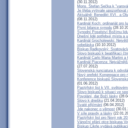
(30.11.2012)
Mons. Štefan Sečka k "varován
Je třeba vytrvale upozorňovat
Aktuálně: Benedikt XVI.. a Ob
(08.11.2012)
Kardinál Koch: ordinariát pro l
První bilance synodu
(28.10.2
Synodní Poselství Božímu lid
Dnešní lidé potřebují místa a u
Kardinál Grocholewski: Největ
sebeláska
(10.10.2012)
Biskup Radkovský: Svatováclavs
Slovo biskupů k beatifikaci čt
Kardinál Carlo Maria Martini a
Kardinál Piacenza: Nejvážněj
(27.07.2012)
Slovenská nunciatura k odvol
Nový prefekt Kongregace pro 
Konference biskupů Slovenska
(01.06.2012)
Pastýřský list k VII. světovém
Slovo biskupů k situaci ve spo
Povolání, dar Boží lásky
(28.0
Slovo k dnešku
(21.04.2012)
Svaté přijímání
(06.04.2012)
Jde nakonec o věrnost
(30.01.
V síle pravdy a lásky
(22.01.2
Pastýřský list pro Nový rok 2
Vánoční přání otce biskupa V
Biskup Cikrle vydává publikac