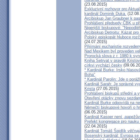
(23.08.2015)
Exkluzivní rozhovor pro Aktual
kardinál Dominik Duka.
(12.08
Arcibiskup Jan Graubner k pa
Prohlášení předsedy ČBK u pří
Nigerijští biskupové: "Nepodl
Arcibiskup Detroitu: Kázat pro
Polský episkopát hluboce rozča
(24.07.2015)
Přijímání eucharistie rozveden
Nad Mexikem byl proveden ve
Prorocká slova z r. 1980 k syn
Kniha Setrvat v pravdě Kristov
církvi vychází česky
(09.06.20
* Kardinál Burke: Irsko hlaso
Boha"
* Kardinál Parolin: Jde o poráž
Kardinál Sarah: Je správné vy
Krista
(27.05.2015)
Prohlášení biskupů střední a 
Otevření otázky znovu sezdan
Kardinál Burke odpovídá na ne
Němečtí biskupové hovoří o hr
(06.05.2015)
Kardinál Kasper není „papežův
Prefekt kongregace pro nauku 
(22.04.2015)
Kardinál Tomáš Špidlík
věčnaj
Bosenský kardinál: Evropa se