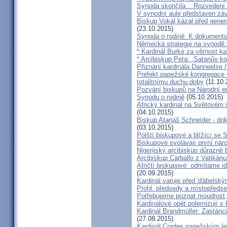
Synoda skončila... Rozvedení p
V synodní aule představen z
Biskup Vokál kázal před gen
(23.10.2015)
Synoda o rodině: K dokumentu
Německá strategie na synodě: 
* Kardinál Burke za věrnost ka
* Arcibiskup Peta: ,Satanův kou
Přiznání kardinála Danneelse /
Prefekt papežské kongregace 
totalitnímu duchu doby
(11.10.
Pozvání biskupů na Národní e
Synodu o rodině
(05.10.2015)
Africký kardinál na Světovém 
(04.10.2015)
Biskup Atanáš Schneider - d
(03.10.2015)
Polští biskupové a blížící se
Biskupové svolávají první nár
Nigerijský arcibiskup důrazně 
Arcibiskup Carballo z Vatikánu
Afričtí biskupové: odmítáme i
(20.09.2015)
Kardinál varuje před 'ďábelsk
Prohl. předsedy a místopředse
Potřebujeme poznat moudrost, 
Kardinálové opět polemizují s
Kardinál Brandmüller: Zastánci
(27.08.2015)
Kardinál Cordes papežským l