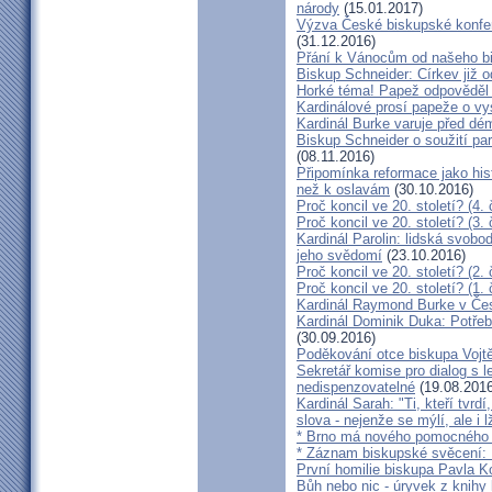
národy
(15.01.2017)
Výzva České biskupské konfer
(31.12.2016)
Přání k Vánocům od našeho b
Biskup Schneider: Církev již 
Horké téma! Papež odpověděl 
Kardinálové prosí papeže o vys
Kardinál Burke varuje před d
Biskup Schneider o soužití p
(08.11.2016)
Připomínka reformace jako hi
než k oslavám
(30.10.2016)
Proč koncil ve 20. století? (4. 
Proč koncil ve 20. století? (3. 
Kardinál Parolin: lidská svobo
jeho svědomí
(23.10.2016)
Proč koncil ve 20. století? (2. 
Proč koncil ve 20. století? (1. 
Kardinál Raymond Burke v Čes
Kardinál Dominik Duka: Potře
(30.09.2016)
Poděkování otce biskupa Vojt
Sekretář komise pro dialog s l
nedispenzovatelné
(19.08.2016
Kardinál Sarah: "Ti, kteří tvrd
slova - nejenže se mýlí, ale i l
* Brno má nového pomocného b
* Záznam biskupské svěcení: B
První homilie biskupa Pavla K
Bůh nebo nic - úryvek z knihy