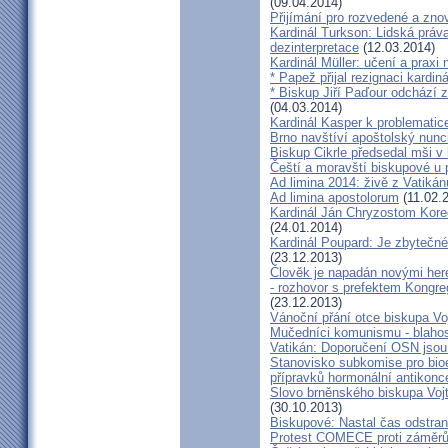
(09.04.2014)
Přijímání pro rozvedené a zn
Kardinál Turkson: Lidská práva 
dezinterpretace
(12.03.2014)
Kardinál Müller: učení a praxi 
* Papež přijal rezignaci kardin
* Biskup Jiří Paďour odchází 
(04.03.2014)
Kardinál Kasper k problemati
Brno navštíví apoštolský nun
Biskup Cikrle předsedal mši v 
Čeští a moravští biskupové u 
Ad limina 2014: živě z Vatik
Ad limina apostolorum
(11.02.
Kardinál Ján Chryzostom Kore
(24.01.2014)
Kardinál Poupard: Je zbytečné 
(23.12.2013)
Člověk je napadán novými he
- rozhovor s prefektem Kongre
(23.12.2013)
Vánoční přání otce biskupa Vo
Mučedníci komunismu - blahos
Vatikán: Doporučení OSN jsou
Stanovisko subkomise pro bioe
přípravků hormonální antikon
Slovo brněnského biskupa Vojt
(30.10.2013)
Biskupové: Nastal čas odstran
Protest COMECE proti záměr