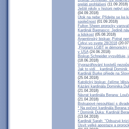
preláti prohlášení
(11.09.2018)
Ještě nikdy v historii nebyl s
(04.09.2018)
Útok na nebe: Přidejte se ke k
společnost
(01.09.2018)
Fulton Sheen prorocky varoval 
Kardinál Bagnasco: Jedině náv
a lidskost
(05.08.2018)
Argentinský biskup:,Potrat není
Cirkvi vo svete 28/2018
(20.07
„Program LGBT je démonický út
v USA
(24.06.2018)
Biskup Schneider vysvětluje, 
(18.06.2018)
Vyprazdňování kostelů nezpůso
Jak to vidí... kardinál Domini
Kardinál Burke přijede na Slov
(25.04.2018)
Katolický biskup: čelíme 'děs
Kázání kardinála Dominika Duky
(21.04.2018)
Návrat kardinála Berana: Lo
(21.04.2018)
Biskupové nesouhlasí s divadel
* Na počest kardinála Berana 
* Dominik Duka: Kardinál Beran
(13.04.2018)
Kardinál Sarah: "Odsuzuji kriz
Úsvit velké apostaze a proroc