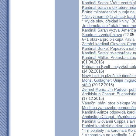
Kardinál Sarah: Vrátit centrální
Kardinál Sarah o diktatuře hr
Brána milosrdenství putuje na
* Nejvýznamnější africký kardi
* Vyjde slov. překlad knihy "B
Je demokracie 'totální moc me
Kardinál Sarah vyzval Američ
Soudruzi zvedají hlavu
(22.05.
6+1 otázka pro biskupa Pavla
Zemřel kardinál Giovanni Cop
Kardinál Burke: Papežova exh
Kardinál Sarah: svatostánek n
Kardinál Müller: Protestantiza
(01.04.2016)
Patriarcha Kyrill - nejvyšší cí
(14.02.2016)
Nový biskup plzeňské diecéze
Mons. Gallagher: Unijní migrač
států
(20.12.2015)
Zemřel Mons. Jiří Paďour, poh
Arcibiskup Chaput: Eucharisti
(17.12.2015)
Vánoční přání otce biskupa Vo
Modlitba za nového pomocnéh
Kardinál Arinze odpovídá kardi
Arcibiskup Chaput: přizpůsobi
Kardinál Giovanni Coppa slav
Pohled katolické církve na imi
* Tři pohledy na kardinála Kor
* Vzpomínka na kardinála J. C