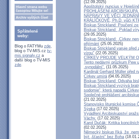
(12.09.2025)
Apoštolský nuncius v Hoješín
Hlavní strana webu
časopisu Milujte se!
PROHLÁŠENÍ ARCIBISKUPA
NÁPRAVY VE VĚCI JEDNÁNÍ
Archiv vyšlých čísel
KRÁLÍČKOVÉ, Ph.D. vůči KT
Biskup Strickland: Poučení 
Biskup Strickland: „Poklad ví
Spřátelené
(29.05.2025)
weby:
Biskup Strickland: „Církev nen
přijímání
(25.05.2025)
Blog o FATYMu
zde
,
Biskup Strickland varuje před 
blog o TV-MIS.cz
tv-
vírou"
(22.05.2025)
mis.signaly.cz
a
CÍRKEV PROJDE VELKÝM O
další blog o TV-MIS
Tento nedávný průzkum Pew uk
zde
.
„synodální“.
(11.05.2025)
Kardinál Gerhard Müller před 
Církev umírá
(04.05.2025)
Biskup Strickland: Odvaha bi
Biskup Strickland vyzývá bratry
sodomie“, která napadá Církev
Společné prohlášení arcibisk
(21.02.2025)
Stanovisko liturgické komise
Sýpka
(17.02.2025)
Vyjádření Arcibiskupství pra
Váchy.
(17.02.2025)
Karol Dučák: Kritika koncilníc
(02.02.2025)
Německý biskup říká, že „nem
být „šťastní“ bez Boha
(18.01.