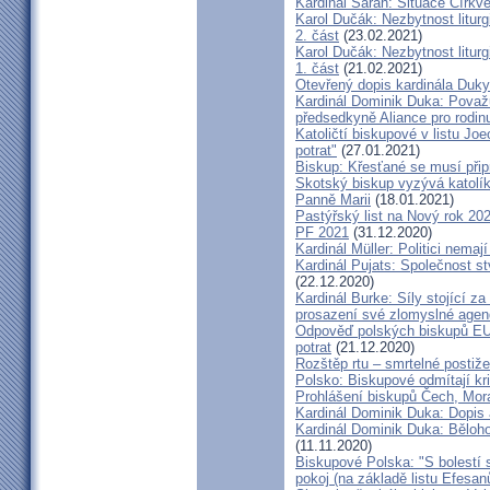
Kardinál Sarah: Situace Církve
Karol Dučák: Nezbytnost litur
2. část
(23.02.2021)
Karol Dučák: Nezbytnost litur
1. část
(21.02.2021)
Otevřený dopis kardinála Duky
Kardinál Dominik Duka: Považu
předsedkyně Aliance pro rodin
Katoličtí biskupové v listu Jo
potrat"
(27.01.2021)
Biskup: Křesťané se musí přip
Skotský biskup vyzývá katolík
Panně Marii
(18.01.2021)
Pastýřský list na Nový rok 20
PF 2021
(31.12.2020)
Kardinál Müller: Politici nema
Kardinál Pujats: Společnost st
(22.12.2020)
Kardinál Burke: Síly stojící 
prosazení své zlomyslné agend
Odpověď polských biskupů EU p
potrat
(21.12.2020)
Rozštěp rtu – smrtelné postiž
Polsko: Biskupové odmítají kr
Prohlášení biskupů Čech, Mor
Kardinál Dominik Duka: Dopis
Kardinál Dominik Duka: Běloh
(11.11.2020)
Biskupové Polska: "S bolestí 
pokoj (na základě listu Efesa