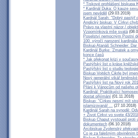
* Tiskové prohlášení biskupa K
* Kardinál Duka: O kauze sexu
jsem nevěděl
(29.03.2019)
Kardnál Sarah: "Dobrý pastýř p
Anglický biskup: V Církvi chybí
Právo na vlastní názor / objek
Vzpomínková mše svatá
(08.0
Poselství nemocným Postní d
100. výročí narození kardinála
Biskup Atanáš Schneider: Dar
Kardinál Burke: 'Zmatek a omy
konce časů
* Jak překonat krizi v současn
Pastýřský list o kráse kněžsk
Pastýřský list o studiu teologi
Biskup Vojtěch Cikrle byl jmen
Nový generální vikář brněnské
Pastýřský list na Nový rok 20
Přání k Vánocům od našeho ot
Kardinál: Praktikující homosex
dostat přijímání
(01.11.2018)
Biskup: "Církev nesmí mít str
islamizovaná! ...
(27.10.2018)
Kardinál Sarah na synodě: Odvá
+ Život Cirkvi vo svete 43/201
Biskup Chaput vystoupil proti
dokumentech
(06.10.2018)
Arcibiskup Zvolenský překvapil
Co je za falešným obviněním 
Biskup Schneider: Ze strachu 