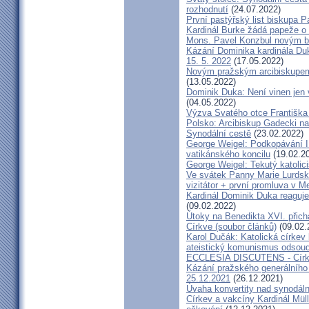
rozhodnutí
(24.07.2022)
První pastýřský list biskupa P
Kardinál Burke žádá papeže o
Mons. Pavel Konzbul novým b
Kázání Dominika kardinála Duky
15. 5. 2022
(17.05.2022)
Novým pražským arcibiskupem
(13.05.2022)
Dominik Duka: Není vinen jen vo
(04.05.2022)
Výzva Svatého otce Františka
Polsko: Arcibiskup Gadecki na
Synodální cestě
(23.02.2022)
George Weigel: Podkopávání II
vatikánského koncilu
(19.02.2
George Weigel: Tekutý katoli
Ve svátek Panny Marie Lurdské
vizitátor + první promluva v M
Kardinál Dominik Duka reaguje
(09.02.2022)
Útoky na Benedikta XVI. přichá
Církve (soubor článků)
(09.02.
Karol Dučák: Katolická círke
ateistický komunismus odsoud
ECCLESIA DISCUTENS - Církev
Kázání pražského generálního 
25.12.2021
(26.12.2021)
Úvaha konvertity nad synodáln
Církev a vakcíny Kardinál Müll