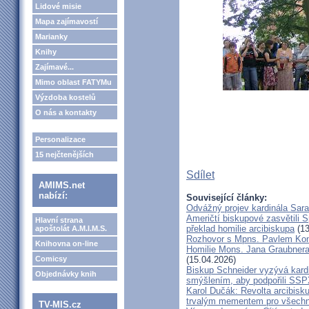
Lidové misie
Mapa zajímavostí
Marianky
Knihy
Zajímavé...
Mimo oblast FATYMu
Výzdoba kostelů
O nás a kontakty
Personalizace
15 nejčtenějších
Sdílet
AMIMS.net
nabízí:
Související články:
Odvážný projev kardinála Sar
Američtí biskupové zasvětili 
Hlavní strana
překlad homilie arcibiskupa
(13
apoštolát A.M.I.M.S.
Rozhovor s Mpns. Pavlem Ko
Knihovna on-line
Homilie Mons. Jana Graubnera 
Comicsy
(15.04.2026)
Biskup Schneider vyzývá kardi
Objednávky knih
smýšlením, aby podpořili SS
Karol Dučák: Revolta arcibisk
trvalým mementem pro všechny
TV-MIS.cz