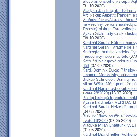
Slovo brněnského biskupa Vojt
(31.10.2020)
Vladyka Ján Babjak: Buďme vy
Arcibiskup Aupetit: Pandemie s
V předvečer svátku sv. Jana Pa
na všechny věřící s následují
Texaský biskup: Tyto volby jso
Výzva Stálé rady České bisku
(09.10.2020)
Kardinál Sarah: Bůh nechce vy
Kardinál Sarah: "Vraťme se s r
Burácející homilie vladyky Cyri
mučedníky nebo mučitele
(07.
Katoličtí biskupové odsuzují v
dětí
(07.09.2020)
Kard. Dominik Duka: Pár slov 
Libanon: Maronitský patriarch
Biskup Schneider: Usmiřujme J
Milan Šášik: Mám pocit, že n
Kardinál Napier ostře kritizuje
svete 28/2020)
(13.07.2020)
Postoj biskupů k produkci nakl
Výzva kardinálů - VERITAS L
Kardinál Sarah: Nelze přistoup
(04.05.2020)
Biskup: Vlády používají covid-
svete 18/2020
(02.05.2020)
Vladyka Milan Chautur - KVĚT
(01.05.2020)
Kardinál Brandmüller: Velikon