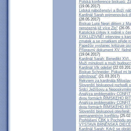
Polská konference biskupů: Žá
(19.06.2017)
Lidská náboženství a Boží ná
Kardinál Sarah pojmenovává dik
(28.05.2017)
Biskup Luigi Negri dětem z Ma
nerozezná již více Zlo"
(26.05.
Katolická církev k rodině v če
EXKLUZIVNĚ! interview s kar
zmatek a se zmatkem přijde ro
Papežův vyslanec kritizuje úsi
Přípravný dokument XV. řádné
(19.04.2017)
Kardinál Sarah: Benedikt XVI
Muži minulosti a muži budoucno
Kardinál Vlk odešel
(22.03.201
Biskup Schneider: Pokud mi bi
odmítnout"
(21.03.2017)
Rekviem za kardinála Milosla
Slovenští biskupové rozhodli
Srdci Ježíšovu a Neposkvrně
Analýza problematiky CON
dvou formách ŘÍMSKEHO RITU
Analýza problematiky CON
dvou formách ŘÍMSKÉHO RIT
Slovenští biskupové otevřeně:
permanentním konfliktu
(25.02
Prohlášení ČBK k Pochodu pro 
VÝSTAVA BRNĚNSKÁ DIECÉ
Kardinál Sarah: Když se obrát