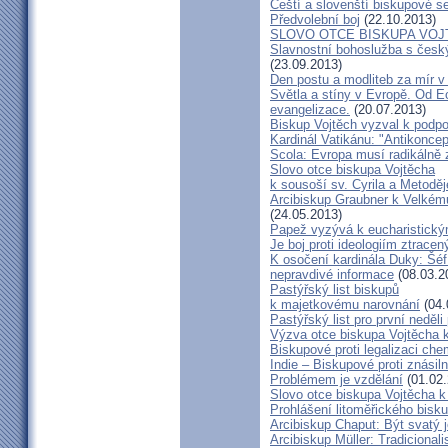
Čeští a slovenští biskupové s
Předvolební boj
(22.10.2013)
SLOVO OTCE BISKUPA VOJ
Slavnostní bohoslužba s česk
(23.09.2013)
Den postu a modliteb za mír v 
Světla a stíny v Evropě. Od Ec
evangelizace.
(20.07.2013)
Biskup Vojtěch vyzval k podpoř
Kardinál Vatikánu: "Antikonce
Scola: Evropa musí radikálně z
Slovo otce biskupa Vojtěcha
k sousoší sv. Cyrila a Metodě
Arcibiskup Graubner k Velkém
(24.05.2013)
Papež vyzývá k eucharistick
Je boj proti ideologiím ztracen
K osočení kardinála Duky: Šéf
nepravdivé informace
(08.03.2
Pastýřský list biskupů
k majetkovému narovnání
(04.
Pastýřský list pro první neděli
Výzva otce biskupa Vojtěcha 
Biskupové proti legalizaci ch
Indie – Biskupové proti znásil
Problémem je vzdělání
(01.02.
Slovo otce biskupa Vojtěcha 
Prohlášení litoměřického bis
Arcibiskup Chaput: Být svatý j
Arcibiskup Müller: Tradicional