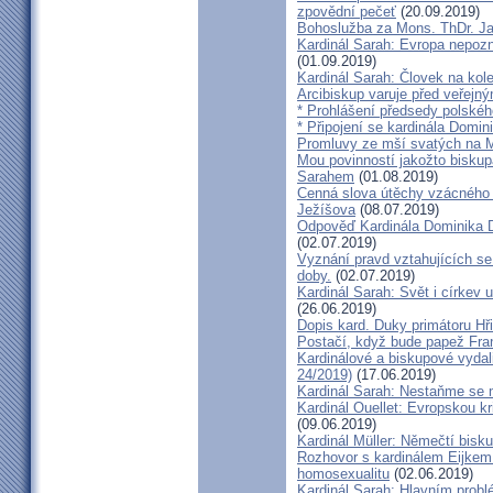
zpovědní pečeť
(20.09.2019)
Bohoslužba za Mons. ThDr. Ja
Kardinál Sarah: Evropa nepozn
(01.09.2019)
Kardinál Sarah: Človek na kol
Arcibiskup varuje před veřejn
* Prohlášení předsedy polskéh
* Připojení se kardinála Domi
Promluvy ze mší svatých na Ml
Mou povinností jakožto biskup
Sarahem
(01.08.2019)
Cenná slova útěchy vzácného 
Ježíšova
(08.07.2019)
Odpověď Kardinála Dominika D
(02.07.2019)
Vyznání pravd vztahujících se
doby.
(02.07.2019)
Kardinál Sarah: Svět i církev u
(26.06.2019)
Dopis kard. Duky primátoru Hř
Postačí, když bude papež Fran
Kardinálové a biskupové vydali 
24/2019)
(17.06.2019)
Kardinál Sarah: Nestaňme se m
Kardinál Ouellet: Evropskou k
(09.06.2019)
Kardinál Müller: Němečtí bisk
Rozhovor s kardinálem Eijkem:
homosexualitu
(02.06.2019)
Kardinál Sarah: Hlavním probl