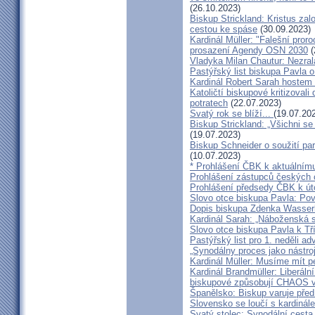
(26.10.2023)
Biskup Strickland: Kristus zalo
cestou ke spáse
(30.09.2023)
Kardinál Müller: "Falešní pror
prosazení Agendy OSN 2030
(
Vladyka Milan Chautur: Nezra
Pastýřský list biskupa Pavla o
Kardinál Robert Sarah hostem 
Katoličtí biskupové kritizovali
potratech
(22.07.2023)
Svatý rok se blíží...
(19.07.20
Biskup Strickland: „Všichni se
(19.07.2023)
Biskup Schneider o soužití p
(10.07.2023)
* Prohlášení ČBK k aktuálnímu
Prohlášení zástupců českých c
Prohlášení předsedy ČBK k út
Slovo otce biskupa Pavla: Pov
Dopis biskupa Zdenka Wasserb
Kardinál Sarah: „Náboženská 
Slovo otce biskupa Pavla k Tří
Pastýřský list pro 1. neděli ad
„Synodálny proces jako nástro
Kardinál Müller: Musíme mít p
Kardinál Brandmüller: Liberální
biskupové způsobují CHAOS v 
Španělsko: Biskup varuje před
Slovensko se loučí s kardin
Svatý stolec: Synodální cesta