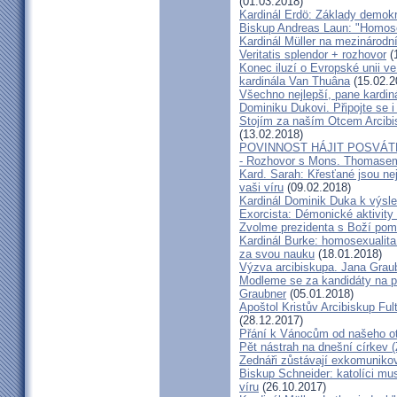
(01.03.2018)
Kardinál Erdö: Základy demokra
Biskup Andreas Laun: "Homos
Kardinál Müller na mezinárodní
Veritatis splendor + rozhovor
(
Konec iluzí o Evropské unii ve
kardinála Van Thuâna
(15.02.2
Všechno nejlepší, pane kardiná
Dominiku Dukovi. Připojte se i
Stojím za naším Otcem Arcib
(13.02.2018)
POVINNOST HÁJIT POSVÁT
- Rozhovor s Mons. Thomase
Kard. Sarah: Křesťané jsou ne
vaši víru
(09.02.2018)
Kardinál Dominik Duka k výsl
Exorcista: Démonické aktivity
Zvolme prezidenta s Boží pom
Kardinál Burke: homosexualita
za svou nauku
(18.01.2018)
Výzva arcibiskupa. Jana Grau
Modleme se za kandidáty na pr
Graubner
(05.01.2018)
Apoštol Kristův Arcibiskup Ful
(28.12.2017)
Přání k Vánocům od našeho ot
Pět nástrah na dnešní církev (
Zednáři zůstávají exkomunikova
Biskup Schneider: katolíci mus
víru
(26.10.2017)