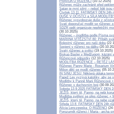
PRAVDA O RŮŽENCI
(10.12.2025)
Růženec může zachránit před pekl
Satan je nyní silný – neboť lidé jsou
Čtvrtek 13.11. FATIMSKÝ DEN 24h 
DUŠE V OČISTCI a SÍLA MODLIT
Růženec vysvobozuje duše z očistce
Svatí doporučují modlit se růženec z
SDZR opět organizuje nepřetržitý mod
(30.10.2025)
Růženec – modlitba podle Písma sv
MARIINA VÍTĚZSTVÍ 80: Příběh svá
Bolestný růženec pro naši dobu
(22.1
Spojení v růženci na dálku
(20.10.20
Svatý růženec a světci
(19.10.2025)
Biskup Basler v Medžugorji, kázán
Růžencové odpustky
(12.10.2025)
MODLITBA RŮŽENCE – ŘETĚZ LÁ
Růženec Panny Marie - Rosarium Vir
Milion dětí se modlí růženec
(05.10.2
IN SINU JESU: Některá oblaka temn
Papež Lev vyzývá katolíky, aby se v
Modlitby k Panně Marii Růžencové + 
Růženec v duchovním boji
(30.09.20
Sobota 13.9.2025 FATIMSKÝ DEN 24
JEŽÍŠ, který tě, Panno, na nebi koru
Modlitba svěření se přes růženec + 
JEŽÍŠ, který tě, Panno, na nebe vzal
Středa 13.8. FATIMSKÝ DEN 24h růžen
Alícia Lenczewska: O RŮŽENCI
(24.
Porozumět růženci / Maria - archa s