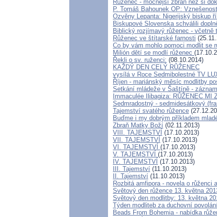
Růženec - mocnější zbraň než si dok
P. Tomáš Bahounek OP: Vznešenost
Ozvěny Lepanta: Nigerijský biskup 
Biskupové Slovenska schválili dopln
Biblický rozjímavý růženec - včetně 
Růženec ve štítarské farnosti
(25.11.
Co by vám mohlo pomoci modlit se rů
Milión dětí se modlí růženec
(17.10.
Řekli o sv. ruženci:
(08.10.2014)
KAŽDÝ DEN CELÝ RŮŽENEC
vysílá v Roce Sedmibolestné TV L
Říjen - mariánský měsíc modlitby p
Setkání mládeže v Šaštíně - zázna
Immaculée Ilibagiza: RŮŽENEC MI
Sedmradostný - sedmidesátkový (fra
Tajemství svatého růžence
(27.12.20
Buďme i my dobrým příkladem mladé
Zbraň Matky Boží
(02.11.2013)
VIII. TAJEMSTVÍ
(17.10.2013)
VII. TAJEMSTVÍ
(17.10.2013)
VI. TAJEMSTVÍ
(17.10.2013)
V. TAJEMSTVÍ
(17.10.2013)
IV. TAJEMSTVÍ
(17.10.2013)
III. Tajemství
(11.10.2013)
II. Tajemství
(11.10.2013)
Rozbitá amfipora - novela o růženci 
Světový den růžence 13. května 201
Světový den modlitby: 13. května 201
Týden modliteb za duchovní povolání:
Beads From Bohemia - nabídka růže