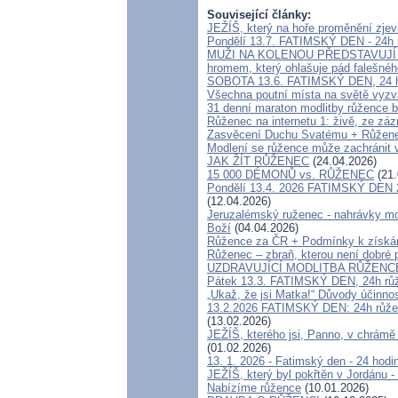
Související články:
JEŽÍŠ, který na hoře proměnění zjevi
Pondělí 13.7. FATIMSKÝ DEN - 24h r
MUŽI NA KOLENOU PŘEDSTAVUJÍ HR
hromem, který ohlašuje pád falešnéh
SOBOTA 13.6. FATIMSKÝ DEN, 24 ho
Všechna poutní místa na světě vyzv
31 denní maraton modlitby růžence b
Růženec na internetu 1: živě, ze zá
Zasvěcení Duchu Svatému + Růženec
Modlení se růžence může zachránit v
JAK ŽÍT RŮŽENEC
(24.04.2026)
15 000 DÉMONŮ vs. RŮŽENEC
(21.
Pondělí 13.4. 2026 FATIMSKÝ DEN
(12.04.2026)
Jeruzalémský ruženec - nahrávky mod
Boží
(04.04.2026)
Růžence za ČR + Podmínky k získán
Růženec – zbraň, kterou není dobré 
UZDRAVUJÍCÍ MODLITBA RŮŽENCE 
Pátek 13.3. FATIMSKÝ DEN, 24h růže
„Ukaž, že jsi Matka!“ Důvody účinno
13.2.2026 FATIMSKÝ DEN: 24h růže
(13.02.2026)
JEŽÍŠ, kterého jsi, Panno, v chrámě 
(01.02.2026)
13. 1. 2026 - Fatimský den - 24 hodin
JEŽÍŠ, který byl pokřtěn v Jordánu -
Nabízíme růžence
(10.01.2026)