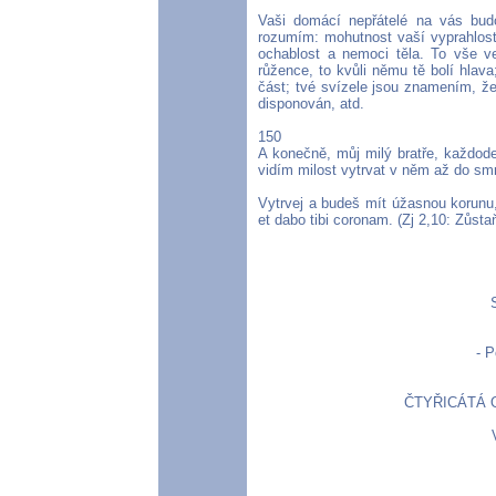
Vaši domácí nepřátelé na vás budou
rozumím: mohutnost vaší vyprahlosti
ochablost a nemoci těla. To vše v
růžence, to kvůli němu tě bolí hlav
část; tvé svízele jsou znamením, že
disponován, atd.
150
A konečně, můj milý bratře, každode
vidím milost vytrvat v něm až do smr
Vytrvej a budeš mít úžasnou korunu, 
et dabo tibi coronam. (Zj 2,10: Zůsta
- 
ČTYŘICÁTÁ OS