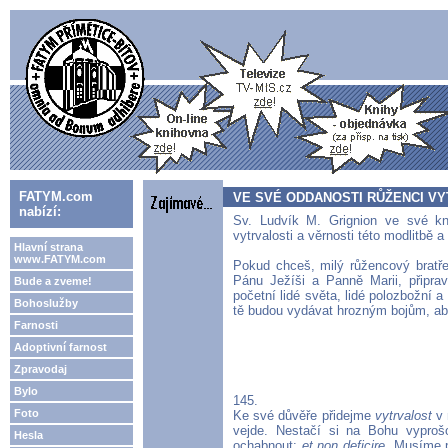
FATYM.com
VE SVÉ ODDANOSTI RŮŽENCI V
nabízí:
Sv. Ludvík M. Grignion ve své k
vytrvalosti a věrnosti této modlitbě 
Hlavní strana
www.FATYM.com
Pokud chceš, milý růžencový brat
Pánu Ježíši a Panně Marii, připrav
Bude a zveme!
početní lidé světa, lidé polozbožní 
Bohoslužby
tě budou vydávat hrozným bojům, ab
Farnosti
Adoptivní farnost
Zpravodaj
Bylo
145.
Foto
Ke své důvěře přidejme
vytrvalost
v 
vejde. Nestačí si na Bohu vyprošo
Hesla
ochabnout:
et non deficire.
Musíme pr