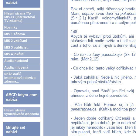
nabízí:
Pokud chceš, milý růžencový bratř
Marii,
připrav svou duši na pokušen
Hlavní strana TV-
MIS.cz (internetová
(Sir 2,1) Kacíři, volnomyšlenkáři,
TV zdarma)
porušenou přirozeností a s celým p
Novinky
148.
MIS 1 zábava
Abych tě vybavil proti útokům, ani
slušných lidí podle světa a i lidí s
MIS 2 vzdělání
část z toho, co si myslí a denně říkaj
MIS 3 publicist.
MIS 4 lokální
-
Co ten to tady papouškuje
(Sk 17,
nám.
(Mdr.2,12)
Audia hudební
Audia mluvená
- Co chce říci tento velký odříkávač
Naše další
- Jaká zahálka! Nedělá nic jiného,
internetové televize
zdarma...
takovým pobožnůstkářstvím.
- Opravdu, ano! Stačí jen říci svů
ABCD.fatym.com
přinese, z čeho hojně povečeřet.
nabízí:
- Pán Bůh řekl: Pomoz si, a já 
penetratcaelos.
(Krátká modlitba pro
Hlavní strana
vyhledávače Abeceda
- Jeden dobře odříkaný Otčenáš a
nepřikázal; je to dobré, je to dobrá
Milujte se!
jej nikdy nemodlilo? Jsou lidé, kteří
nabízí:
skrupulanti, kteří vidí hřích, kde