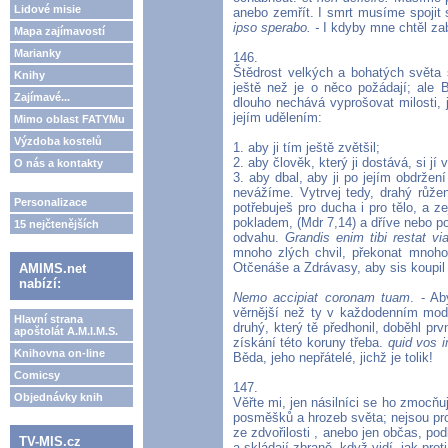
Lidové misie
anebo zemřít. I smrt musíme spojit 
ipso sperabo. -
I kdyby mne chtěl zab
Mapa zajímavostí
Marianky
146.
Štědrost velkých a bohatých světa s
Knihy
ještě než je o něco požádají; ale
Zajímavé...
dlouho nechává vyprošovat milosti, j
jejím udělením:
Mimo oblast FATYMu
Výzdoba kostelů
1. aby ji tím ještě zvětšil;
2. aby člověk, který ji dostává, si jí v
O nás a kontakty
3. aby dbal, aby ji po jejím obdrže
nevážíme. Vytrvej tedy, drahý růž
Personalizace
potřebuješ pro ducha i pro tělo, a 
pokladem, (Mdr 7,14) a dříve nebo po
15 nejčtenějších
odvahu.
Grandis enim tibi restat via
mnoho zlých chvil, překonat mnoho 
Otčenáše a Zdrávasy, aby sis koupil 
AMIMS.net
nabízí:
Nemo accipiat coronam tuam
. - Ab
věrnější než ty v každodenním modl
Hlavní strana
druhý, který tě předhonil, doběhl prv
apoštolát A.M.I.M.S.
získání této koruny třeba.
quid vos 
Knihovna on-line
Běda, jeho nepřátelé, jichž je tolik!
Comicsy
147.
Objednávky knih
Věřte mi, jen násilníci se ho zmocňu
posměšků a hrozeb světa; nejsou pro 
ze zdvořilosti , anebo jen občas, po
TV-MIS.cz
a skládají zbraně, když vidí, jak prot