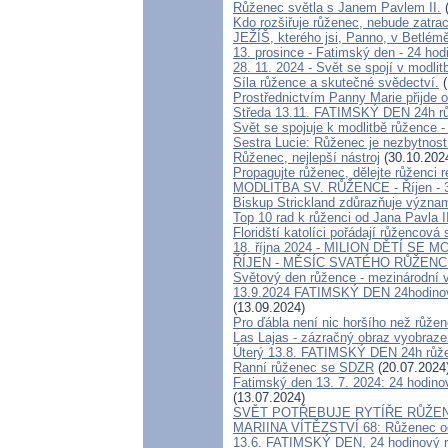
Růženec světla s Janem Pavlem II.
(
Kdo rozšiřuje růženec, nebude zatra
JEŽÍŠ, kterého jsi, Panno, v Betlémě
13. prosince - Fatimský den - 24 hod
28. 11. 2024 - Svět se spojí v modl
Síla růžence a skutečné svědectví.
(
Prostřednictvím Panny Marie přijde 
Středa 13.11. FATIMSKÝ DEN 24h rů
Svět se spojuje k modlitbě růžence -
Sestra Lucie: Růženec je nezbytnost
Růženec, nejlepší nástroj
(30.10.202
Propagujte růženec, dělejte růženci 
MODLITBA SV. RŮŽENCE - Říjen - 31 dn
Biskup Strickland zdůrazňuje význam
Top 10 rad k růženci od Jana Pavla I
Floridští katolíci pořádají růžencov
18. října 2024 - MILION DĚTÍ SE MO
ŘÍJEN - MĚSÍC SVATÉHO RŮŽENCE "
Světový den růžence - mezinárodní v
13.9.2024 FATIMSKÝ DEN 24hodinov
(13.09.2024)
Pro ďábla není nic horšího než růžen
Las Lajas - zázračný obraz vyobraze
Úterý 13.8. FATIMSKÝ DEN 24h růžen
Ranní růženec se SDZR
(20.07.2024
Fatimský den 13. 7. 2024: 24 hodin
(13.07.2024)
SVĚT POTŘEBUJE RYTÍŘE RŮŽE
MARIINA VÍTĚZSTVÍ 68: Růženec od
13.6. FATIMSKÝ DEN, 24 hodinový r