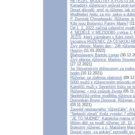
ŘETĚZEC MODLITBY A POSTU za náš
Kanadský růžencový průvod proti kov
Deset důvodů, proč je růženec tak 
Modlitební řetěz za mír, pokoj a dobr
P. Dominik Chmielewski: Růženec j
Kdo jsou Bojovníci Panny Marie?
(11
Od 1. 2. 2022 začíná celoroční modl
4. NEDĚLE V MEZIDOBÍ- cyklus C
(
JEŽÍŠ, který zázrakem v Káni zjevil 
Iniciativa RŮŽENEC ZA ČESKOU REP
Živý přenos: Mariin den - 24h růžene
Hostýn
(11.01.2022)
Blahoslavený Bartolo Longo
(30.12.2
Živý přenos růžence: Mariino Sloven
(27.12.2021)
Se Slovenským dohovorom za rodin
hodin
(10.12.2021)
Růženec se zpětnou platností
(09.12
5000 mužů v růžencovém průvodu od
Katoličtí muži v Severním Irsku se s
Růženec – můj způsob života
(05.11
Nepřetržitá online modlitba růžence 
Dominikán Bruno Donoval: Růženec uv
(03.11.2021)
Zpověď neúnavného "růženčáře": A k
"Nejlepší zbraň" Kněz vypráví 7 příb
"JE TO NUDNÉ!" Katolická máma jme
Milión dětí se modlí růženec 18. 10.
Bolestný růženec s o. Matúšem Mar
Dostal jsem „za pokání“ pomodlit se 