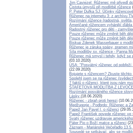
Jim Caviezel: Růženec mě přivedl d
Čistota úmyslů při modlitbě růžence
(
P. Peter Dufka SJ: Účinky růžencové
Růženec na internetu 3: z archívu TV
Rozjímání růžence (radostná, světla,
Američané růžencem vyhánějí ďábla
Radostný růženec pro děti - zamyšl
Pouze růženec může změnit běh ději
Pouze růženec může změnit běh děj
Biskup Zdenek Wasserbauer o modli
Růženec je záruka spásy, pramen mil
Síla modlitby sv. růžence - Panna M
Růženec má smysl i tehdy, když se p
(03.10.2020)
USA: "Posvátný růženec od pobřeží k 
(22.09.2020)
Bojujete s růžencem? Zkuste těchto 
Spolehl jsem se na růženec (svědec
7 faktů o růženci, které jsou nám 
ŠTAFETOVÁ MODLITBA Z LEVOČE - p
Rozjímání posvátného růžence slovy 
Lásky
(18.06.2020)
Růženec - zbraň proti herezi
(10.06.2
Medžugorje - Podbrdo: Růženec a Zas
Papež Jan Pavel I. o růženci
(29.05.
Papež František povede růženec ve 
Svatý růženec uzdravuje amerického
Páter Pio o Boží matce a růženci
(23
Záznam - Mariánské Večeřadlo 13.5.
Sousedé se setkávají, aby se modlil