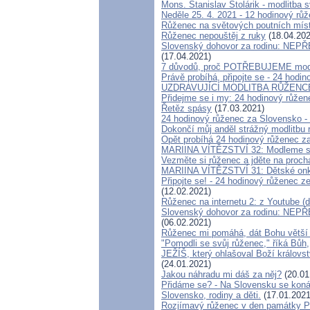
Mons. Stanislav Stolárik - modlitba 
Neděle 25. 4. 2021 - 12 hodinový rů
Růženec na světových poutních mís
Růženec nepouštěj z ruky
(18.04.202
Slovenský dohovor za rodinu: NEP
(17.04.2021)
7 důvodů, proč POTŘEBUJEME modli
Právě probíhá, připojte se - 24 hodi
UZDRAVUJÍCÍ MODLITBA RŮŽENCE 
Přidejme se i my: 24 hodinový růžen
Řetěz spásy
(17.03.2021)
24 hodinový růženec za Slovensko - 
Dokončí můj anděl strážný modlitbu
Opět probíhá 24 hodinový růženec za 
MARIINA VÍTĚZSTVÍ 32: Modleme se 
Vezměte si růženec a jděte na proc
MARIINA VÍTĚZSTVÍ 31: Dětské onko
Připojte se! - 24 hodinový růženec 
(12.02.2021)
Růženec na internetu 2: z Youtube (
Slovenský dohovor za rodinu: NEP
(06.02.2021)
Růženec mi pomáhá, dát Bohu větší 
"Pomodli se svůj růženec," říká Bůh,
JEŽÍŠ, který ohlašoval Boží královst
(24.01.2021)
Jakou náhradu mi dáš za něj?
(20.01
Přidáme se? - Na Slovensku se koná
Slovensko, rodiny a děti.
(17.01.2021
Rozjímavý růženec v den památky P