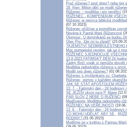
Proč růženec? proč dnes? nebo boj 
18. říjen: Milion dětí se modlí růže
Růženec – modlitba i pro nevěřící
(15
RŮŽENEC - KOMPENDIUM VŠECH
Růženec je nejvíce biblická modlitb
(07.10.2023)
Růženec očišťuje a proměňuje zevnit
Novéna k Panně Marii Růžencové
(2
Olomouc: U dominikánů se budou 24 
Otec Pio: „Dej mi tu zbraň!“
(23.09.2
TAJEMSTVÍ SEDMIBOLESTNÉHO
Moc pompejské novény, jak se ji mod
RŮŽENEC SJEDNOCUJE VŠECHNO 
13.8.2023 FATIMSKÝ DEN 24 hodinov
Žádný Boží voják si nemůže dovolit 
Modlitba radostného růžence v první
Modlil ses dnes růženec?
(01.08.202
Růženec s myšlenkami sv. Charbela 
Růženec, pomoc v každém okamžiku
JAK SE STÁT APOŠTOLEM RŮŽE
13. 7. - Fatimský den - 24 hodinový
SE JEŽÍŠI skrze ruce P. Marie
(12.0
PÁR SLOV Z NEBE O RUŽENCI
(09
Medžugorje: Modlitba radostného růž
RŮŽENEC NA VEŘEJNOSTI
(19.06.
13. 6. - Fatimský den - 24 hodinový 
CO MOHU UDĚLAT, ABY SE ,,RŮ
RODINY?
(31.05.2023)
Modlíme se v květnu s Pannou Marií, 
(29.05.2023)