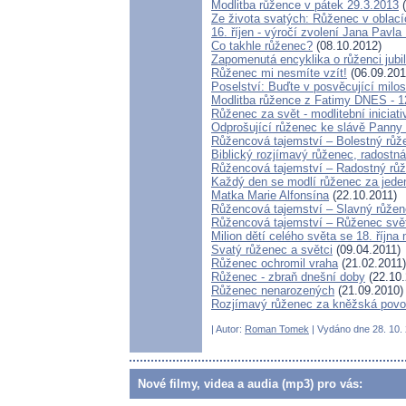
Modlitba růžence v pátek 29.3.2013
(
Ze života svatých: Růženec v oblací
16. říjen - výročí zvolení Jana Pavla 
Co takhle růženec?
(08.10.2012)
Zapomenutá encyklika o růženci jubil
Růženec mi nesmíte vzít!
(06.09.201
Poselství: Buďte v posvěcující milos
Modlitba růžence z Fatimy DNES - 1
Růženec za svět - modlitební iniciat
Odprošující růženec ke slávě Panny
Růžencová tajemství – Bolestný růž
Biblický rozjímavý růženec, radostná
Růžencová tajemství – Radostný rů
Každý den se modlí růženec za jeden 
Matka Marie Alfonsína
(22.10.2011)
Růžencová tajemství – Slavný růže
Růžencová tajemství – Růženec svě
Milion dětí celého světa se 18. října
Svatý růženec a světci
(09.04.2011)
Růženec ochromil vraha
(21.02.2011)
Růženec - zbraň dnešní doby
(22.10.
Růženec nenarozených
(21.09.2010)
Rozjímavý růženec za kněžská povo
| Autor:
Roman Tomek
| Vydáno dne 28. 10. 
Nové filmy, videa a audia (mp3) pro vás: