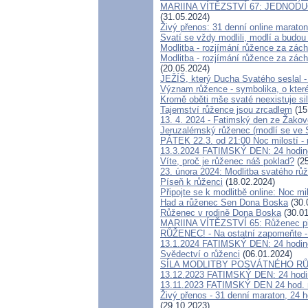
MARIINA VÍTĚZSTVÍ 67: JEDNOD
(31.05.2024)
Živý přenos: 31 denní online marato
Svatí se vždy modlili, modlí a budou
Modlitba - rozjímání růžence za zách
Modlitba - rozjímání růžence za zách
(20.05.2024)
JEŽÍŠ, který Ducha Svatého seslal -
Význam růžence - symbolika, o které
Kromě oběti mše svaté neexistuje si
Tajemství růžence jsou zrcadlem
(15
13. 4. 2024 - Fatimský den ze Žakove
Jeruzalémský růženec (modlí se ve 
PÁTEK 22.3. od 21:00 Noc milostí -
13.3.2024 FATIMSKÝ DEN: 24 hodin
Víte, proč je růženec náš poklad?
(25
23. února 2024: Modlitba svatého růž
Píseň k růženci
(18.02.2024)
Připojte se k modlitbě online: Noc mi
Had a růženec Sen Dona Boska
(30.
Růženec v rodině Dona Boska
(30.01
MARIINA VÍTĚZSTVÍ 65: Růženec přep
RŮŽENEC! - Na ostatní zapomeňte - 
13.1.2024 FATIMSKÝ DEN: 24 hodinov
Svědectví o růženci
(06.01.2024)
SÍLA MODLITBY POSVÁTNÉHO R
13.12.2023 FATIMSKÝ DEN: 24 hodin
13.11.2023 FATIMSKÝ DEN 24 hod. r
Živý přenos - 31 denní maraton, 24 h
(29.10.2023)