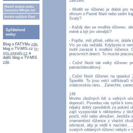
zavrženi.
Hlavní strana webu
- Modlit se růženec je dobré pro n
časopisu Milujte se!
oficium o Panně Marii nebo sedm kaj
Archiv vyšlých čísel
Svatý?
- Každý den se modlíte růženec, ale 
Spřátelené
méně a být jim věrnější?
weby:
- Pojďte, milí příteli, věřte mi, dob
Blog o FATYMu
zde
,
Víc po vás nežádá. Kdybyste si nemu
blog o TV-MIS.cz
tv-
mohl zavázat k modlení růžence. Co
mis.signaly.cz
a
pracovních dnech. To musíte pracova
další blog o TV-MIS
zde
.
- Cože! Nosit tak velký růženec p
patnáctidesátkový.
- Cože! Nosit růženec na opasku! J
Španělé. To jsou velcí odříkávači 
zrádcovskou ránu... Zanechte, zanech
149
Mnoho zbožných lidí a velkých uč
doporučí. Povedou vás spíše k tomu,
nějaký dobrý zpovědník za pokání ul
zajít vyzpovídat k některému z tě
postů, mší nebo almužen. Jestliže s
znamenitost růžence z vlastní zkuš
odvracet, aby je vedli k nazírání..
svatých oddaných růženci nebylo v n