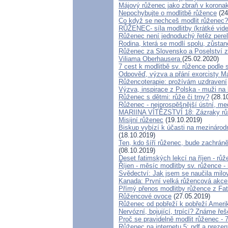
Májový růženec jako zbraň v koronak
Nepochybujte o modlitbě růžence
(24
Co když se nechceš modlit růženec?
RŮŽENEC- síla modlitby (krátké vide
Růženec není jednoduchý řetěz perel
Rodina, která se modlí spolu, zůstan
Růženec za Slovensko a Poselstv
Viliama Oberhausera
(25.02.2020)
7 cest k modlitbě sv. růžence podle 
Odpověď, výzva a přání exorcisty M
Růžencoterapie: prožívám uzdravení
Výzva, inspirace z Polska - muži na
Růženec s dětmi: růže či trny?
(28.1
Růženec - nejprospěšnější ústní, med
MARIINA VÍTĚZSTVÍ 18: Zázraky růž
Misijní růženec
(19.10.2019)
Biskup vybízí k účasti na mezinárodn
(18.10.2019)
Ten, kdo šíří růženec, bude zachrá
(08.10.2019)
Deset fatimských lekcí na říjen - r
Říjen - měsíc modlitby sv. růžence 
Svědectví: Jak jsem se naučila milov
Kanada: První velká růžencová akce s
Přímý přenos modlitby růžence z Fa
Růžencové ovoce
(27.05.2019)
Růženec od pobřeží k pobřeží Amerik
Nervózní, bojující, trpící? Známe řeš
Proč se pravidelně modlit růženec - 
Růženec na internetu 5: pdf a preze