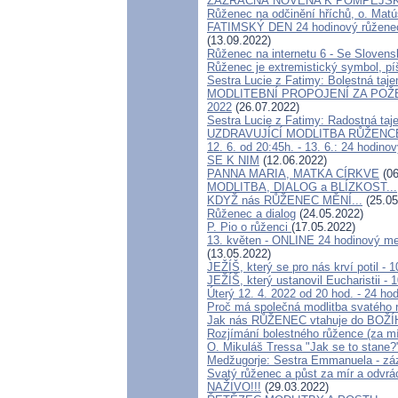
ZÁZRAČNÁ NOVÉNA K POMPEJSK
Růženec na odčinění hříchů, o. Matú
FATIMSKÝ DEN 24 hodinový růženec - 
(13.09.2022)
Růženec na internetu 6 - Se Slovens
Růženec je extremistický symbol, p
Sestra Lucie z Fatimy: Bolestná taj
MODLITEBNÍ PROPOJENÍ ZA POŽE
2022
(26.07.2022)
Sestra Lucie z Fatimy: Radostná ta
UZDRAVUJÍCÍ MODLITBA RŮŽENCE 
12. 6. od 20:45h. - 13. 6.: 24 hod
SE K NIM
(12.06.2022)
PANNA MARIA, MATKA CÍRKVE
(06
MODLITBA, DIALOG a BLÍZKOST...
KDYŽ nás RŮŽENEC MĚNÍ...
(25.05
Růženec a dialog
(24.05.2022)
P. Pio o růženci
(17.05.2022)
13. květen - ONLINE 24 hodinový mezi
(13.05.2022)
JEŽÍŠ, který se pro nás krví potil - 
JEŽÍŠ, který ustanovil Eucharistii - 
Úterý 12. 4. 2022 od 20 hod. - 24 ho
Proč má společná modlitba svatého 
Jak nás RŮŽENEC vtahuje do BOŽÍ
Rozjímání bolestného růžence (za mí
O. Mikuláš Tressa "Jak se to stane
Medžugorje: Sestra Emmanuela - záz
Svatý růženec a půst za mír a odvrá
NAŽIVO!!!
(29.03.2022)