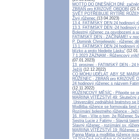
MOTTO DO DNEŠNÍCH DNÍ: začněme
ZBRAŇ pro KRIZOVÉ OBDOBÍ
(21.0
SVĚT POTŘEBUJE RYTÍŘE RŮŽ
Živý růženec
(13.04.2023)
13.4. FATIMSKÝ DEN 24 hodinový r
13.3. FATIMSKÝ DEN -24 hodinový 
Bolestný růženec za osvobození a 
FATIMSKÝ DEN - ZAČÍNÁME! v noci 1
P. Dominik Chmielewski - růženec děl
13.1. FATIMSKÝ DEN 24 hodinový r
blízko a proto hledejte Lásku“
(12.01
7.1.2023 ZÁZNAM - Růžencový výkřik
(07.01.2023)
13. prosinec - FATIMSKÝ DEN - 24 h
Ježíš
(12.12.2022)
CO MOHU UDĚLAT, ABY SE MARI
RŮŽENEC - ZBRAŇ pro KRIZOVÉ 
24 hodinový růženec s názvem Fatims
(12.11.2022)
RŮŽENCOVÝ MĚSÍC - Připojte se onli
MARIINA VÍTĚZSTVÍ 49: Skutečný pří
„Univerzální zednářské bratrstvo se 
Modlitba růžence se formovala šest s
Rozjímání bolestného růžence - Ježí
16. říjen - Víte o tom, že Růženec Svě
Sestra Lucie z Fatimy - Slavná taje
Slavný růženec - rozjímání sv. růže
MARIINA VÍTĚZSTVÍ 19: Růženec změn
Panna Maria a modlitba růžence jsou