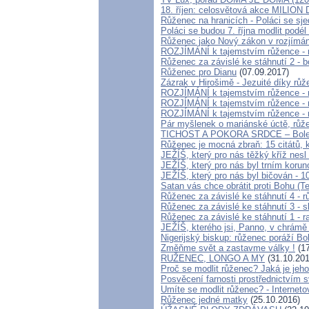
18. říjen: celosvětová akce MILI
Růženec na hranicích - Poláci se sjed
Poláci se budou 7. října modlit podél 
Růženec jako Nový zákon v rozjímání
ROZJÍMÁNÍ k tajemstvím růžence - re
Růženec za závislé ke stáhnutí 2 - 
Růženec pro Dianu
(07.09.2017)
Zázrak v Hirošimě - Jezuité díky rů
ROZJÍMÁNÍ k tajemstvím růžence - r
ROZJÍMÁNÍ k tajemstvím růžence - r
ROZJÍMÁNÍ k tajemstvím růžence - re
Pár myšlenek o mariánské úctě, růž
TICHOST A POKORA SRDCE – Boles
Růženec je mocná zbraň: 15 citátů, k
JEŽÍŠ, který pro nás těžký kříž nesl
JEŽÍŠ, který pro nás byl trním korun
JEŽÍŠ, který pro nás byl bičován - 1
Satan vás chce obrátit proti Bohu (T
Růženec za závislé ke stáhnutí 4 - r
Růženec za závislé ke stáhnutí 3 - 
Růženec za závislé ke stáhnutí 1 - 
JEŽÍŠ, kterého jsi, Panno, v chrámě 
Nigerijský biskup: růženec poráží B
Změňme svět a zastavme války !
(17
RUŽENEC, LONGO A MY
(31.10.201
Proč se modlit růženec? Jaká je jeh
Posvěcení farnosti prostřednictvím 
Umíte se modlit růženec? - Internet
Růženec jedné matky
(25.10.2016)