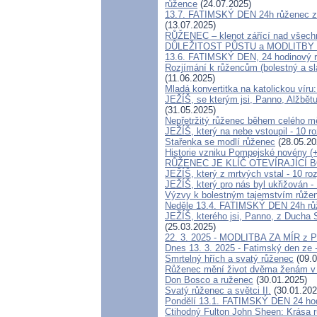
růžence
(24.07.2025)
13.7. FATIMSKÝ DEN 24h růženec z L
(13.07.2025)
RŮŽENEC – klenot zářící nad všech
DŮLEŽITOST PŮSTU a MODLITBY
13.6. FATIMSKÝ DEN, 24 hodinový r
Rozjímání k růžencům (bolestný a sl
(11.06.2025)
Mladá konvertitka na katolickou víru:
JEŽÍŠ, se kterým jsi, Panno, Alžbětu
(31.05.2025)
Nepřetržitý růženec během celého mě
JEŽÍŠ, který na nebe vstoupil - 10 r
Stařenka se modlí růženec
(28.05.20
Historie vzniku Pompejské novény (
RŮŽENEC JE KLÍČ OTEVÍRAJÍCÍ 
JEŽÍŠ, který z mrtvých vstal - 10 ro
JEŽÍŠ, který pro nás byl ukřižován -
Výzvy k bolestným tajemstvím růžen
Neděle 13.4. FATIMSKÝ DEN 24h růž
JEŽÍŠ, kterého jsi, Panno, z Ducha S
(25.03.2025)
22. 3. 2025 - MODLITBA ZA MÍR z P
Dnes 13. 3. 2025 - Fatimský den ze -
Smrtelný hřích a svatý růženec
(09.0
Růženec mění život dvěma ženám v 
Don Bosco a ruženec
(30.01.2025)
Svatý růženec a světci II.
(30.01.202
Pondělí 13.1. FATIMSKÝ DEN 24 hodi
Ctihodný Fulton John Sheen: Krása r