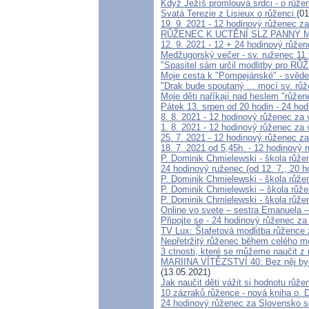
Když Ježíš promlouvá srdci - o růže
Svatá Terezie z Lisieux o růženci
(01
19. 9. 2021 - 12 hodinový růženec za 
RŮŽENEC K UCTĚNÍ SLZ PANNY 
12. 9. 2021 - 12 + 24 hodinový růžene
Medžugorský večer - sv. ruženec 11
"Spasitel sám určil modlitby pro
Moje cesta k "Pompejánské" - svědect
"Drak bude spoutaný ... mocí sv. r
Moje děti naříkají nad heslem "růže
Pátek 13. srpen od 20 hodin - 24 ho
8. 8. 2021 - 12 hodinový růženec za v
1. 8. 2021 - 12 hodinový růženec za v
25. 7. 2021 - 12 hodinový růženec za 
18. 7. 2021 od 5,45h. - 12 hodinový r
P. Dominik Chmielewski - škola růžen
24 hodinový ruženec (od 12. 7., 20 h
P. Dominik Chmielewski - škola růžen
P. Dominik Chmielewski – škola růže
P. Dominik Chmielewski - škola růže
Online vo svete – sestra Emanuela –
Připojte se - 24 hodinový růženec z
TV Lux: Štafetová modlitba růžence z
Nepřetržitý růženec během celého mě
3 ctnosti, které se můžeme naučit z
MARIINA VÍTĚZSTVÍ 40: Bez něj bych
(13.05.2021)
Jak naučit děti vážit si hodnotu růže
10 zázraků růžence - nová kniha o. 
24 hodinový růženec za Slovensko s