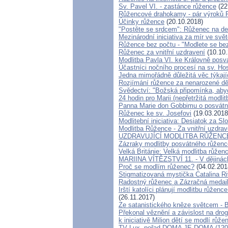
Sv. Pavel VI. - zastánce růžence
(22
Růžencové drahokamy - pár výroků P
Účinky růžence
(20.10.2018)
"Postěte se srdcem": Růženec na de
Mezinárodní iniciativa za mír ve svět
Růžence bez počtu - "Modlete se bez
Růženec za vnitřní uzdravení
(10.10.
Modlitba Pavla VI. ke Královně posv
Účastníci nočního procesí na sv. Hos
Jedna mimořádně důležitá věc týkají
Rozjímání růžence za nenarozené dě
Svědectví: "Božská připomínka, aby
24 hodin pro Marii (nepřetržitá modli
Panna Marie don Gobbimu o posvátn
Růženec ke sv. Josefovi
(19.03.2018
Modlitební iniciativa: ‎Desiatok za S
Modlitba Růžence - Za vnitřní uzdrav
UZDRAVUJÍCÍ MODLITBA RŮŽENCE 
Zázraky modlitby posvátného růžence
Velká Británie: Velká modlitba růžen
MARIINA VÍTĚZSTVÍ 11. - V dějinách
Proč se modlím růženec?
(04.02.201
Stigmatizovaná mystička Catalina Ri
Radostný růženec a Zázračná medai
Irští katolíci plánují modlitbu růženc
(26.11.2017)
Ze satanistického kněze světcem - 
Překonal věznění a závislost na drog
k iniciativě Milion dětí se modlí růžen
TV Lux, pořad DOMA JE DOMA (1205