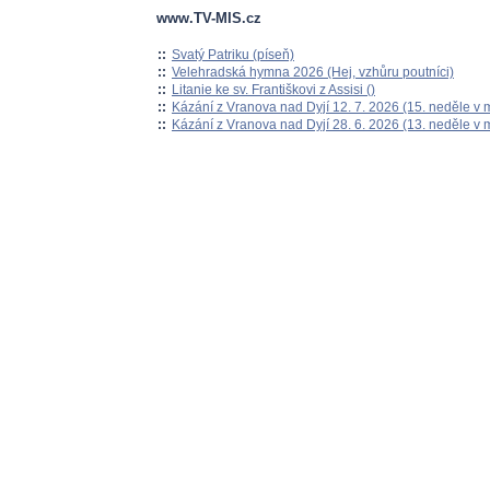
www.TV-MIS.cz
::
Svatý Patriku (píseň)
::
Velehradská hymna 2026 (Hej, vzhůru poutníci)
::
Litanie ke sv. Františkovi z Assisi ()
::
Kázání z Vranova nad Dyjí 12. 7. 2026 (15. neděle v 
::
Kázání z Vranova nad Dyjí 28. 6. 2026 (13. neděle v 