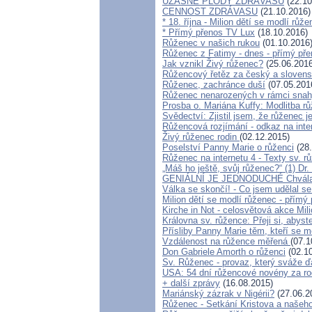
ÚŽASNÉ PLODY ZDRÁVASU
(22.10
CENNOST ZDRÁVASU
(21.10.2016)
* 18. října - Milion dětí se modlí růž
* Přímý přenos TV Lux
(18.10.2016)
Růženec v našich rukou
(01.10.2016
Růženec z Fatimy - dnes - přímý př
Jak vznikl Živý růženec?
(25.06.2016
Růžencový řetěz za český a slovens
Růženec, zachránce duší
(07.05.201
Růženec nenarozených v rámci snahy
Prosba o. Mariána Kuffy: Modlitba r
Svědectví: Zjistil jsem, že růženec j
Růžencová rozjímání - odkaz na inte
Živý růženec rodin
(02.12.2015)
Poselství Panny Marie o růženci
(28.
Růženec na internetu 4 - Texty sv. r
„Máš ho ještě, svůj růženec?“ (1) Dr
GENIÁLNÍ JE JEDNODUCHÉ Chvála
Válka se skončí! - Co jsem udělal s
Milion dětí se modlí růženec - přímý 
Kirche in Not - celosvětová akce Mil
Královna sv. růžence: Přeji si, abyst
Přísliby Panny Marie těm, kteří se m
Vzdálenost na růžence měřená
(07.1
Don Gabriele Amorth o růženci
(02.10
Sv. Růženec - provaz, který sváže ď
USA: 54 dní růžencové novény za rod
+ další zprávy
(16.08.2015)
Mariánský zázrak v Nigérii?
(27.06.2
Růženec - Setkání Kristova a našeho