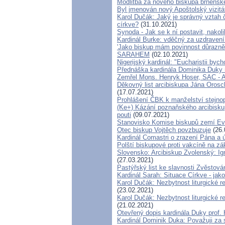
Modlitba za nového biskupa brněnsk
Byl jmenován nový Apoštolský vizitá
Karol Dučák: Jaký je správný vztah 
církve?
(31.10.2021)
Synoda - Jak se k ní postavit, nakoli
Kardinál Burke: vděčný za uzdravení
'Jako biskup mám povinnost důrazně 
SARAHEM
(02.10.2021)
Nigerijský kardinál: "Eucharistii byc
Přednáška kardinála Dominika Duky
Zemřel Mons. Henryk Hoser, SAC - Ap
Děkovný list arcibiskupa Jána Oros
(17.07.2021)
Prohlášení ČBK k manželství stejno
(Ke+) Kázání poznaňského arcibisku
pouti
(09.07.2021)
Stanovisko Komise biskupů zemí Evro
Otec biskup Vojtěch povzbuzuje
(26.
Kardinál Comastri o zrazení Pána a
Polští biskupové proti vakcíně na zá
Slovensko: Arcibiskup Zvolenský: Ig
(27.03.2021)
Pastýřský list ke slavnosti Zvěstov
Kardinál Sarah: Situace Církve - jak
Karol Dučák: Nezbytnost liturgické 
(23.02.2021)
Karol Dučák: Nezbytnost liturgické 
(21.02.2021)
Otevřený dopis kardinála Duky prof.
Kardinál Dominik Duka: Považuji za 