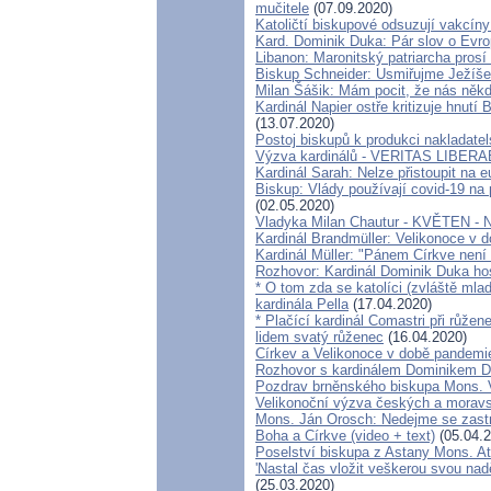
mučitele
(07.09.2020)
Katoličtí biskupové odsuzují vakcíny
Kard. Dominik Duka: Pár slov o Evro
Libanon: Maronitský patriarcha pros
Biskup Schneider: Usmiřujme Ježíše 
Milan Šášik: Mám pocit, že nás něk
Kardinál Napier ostře kritizuje hnutí
(13.07.2020)
Postoj biskupů k produkci nakladatels
Výzva kardinálů - VERITAS LIBERA
Kardinál Sarah: Nelze přistoupit na e
Biskup: Vlády používají covid-19 na 
(02.05.2020)
Vladyka Milan Chautur - KVĚTEN - 
Kardinál Brandmüller: Velikonoce v 
Kardinál Müller: "Pánem Církve není 
Rozhovor: Kardinál Dominik Duka ho
* O tom zda se katolíci (zvláště mla
kardinála Pella
(17.04.2020)
* Plačící kardinál Comastri při růže
lidem svatý růženec
(16.04.2020)
Církev a Velikonoce v době pandemi
Rozhovor s kardinálem Dominikem 
Pozdrav brněnského biskupa Mons. 
Velikonoční výzva českých a morav
Mons. Ján Orosch: Nedejme se zastra
Boha a Církve (video + text)
(05.04.2
Poselství biskupa z Astany Mons. A
'Nastal čas vložit veškerou svou nadě
(25.03.2020)