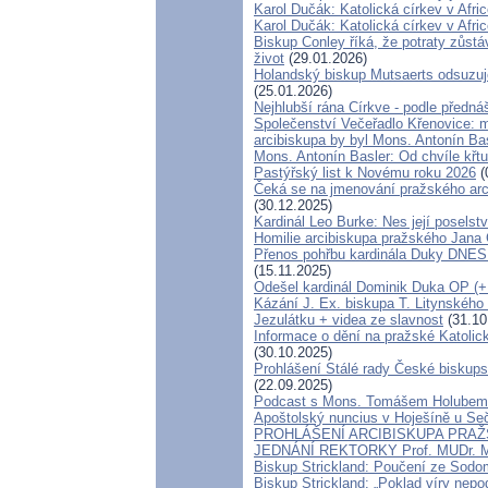
Karol Dučák: Katolická církev v Afric
Karol Dučák: Katolická církev v Afric
Biskup Conley říká, že potraty zůstá
život
(29.01.2026)
Holandský biskup Mutsaerts odsuzuje 
(25.01.2026)
Nejhlubší rána Církve - podle předn
Společenství Večeřadlo Křenovice: 
arcibiskupa by byl Mons. Antonín Ba
Mons. Antonín Basler: Od chvíle křtu 
Pastýřský list k Novému roku 2026
(
Čeká se na jmenování pražského arci
(30.12.2025)
Kardinál Leo Burke: Nes její poselstv
Homilie arcibiskupa pražského Jana 
Přenos pohřbu kardinála Duky DNES
(15.11.2025)
Odešel kardinál Dominik Duka OP (+ 
Kázání J. Ex. biskupa T. Litynského
Jezulátku + videa ze slavnost
(31.10
Informace o dění na pražské Katolick
(30.10.2025)
Prohlášení Stálé rady České biskup
(22.09.2025)
Podcast s Mons. Tomášem Holubem 
Apoštolský nuncius v Hoješíně u Se
PROHLÁŠENÍ ARCIBISKUPA PRAŽ
JEDNÁNÍ REKTORKY Prof. MUDr. M
Biskup Strickland: Poučení ze Sod
Biskup Strickland: „Poklad víry nep