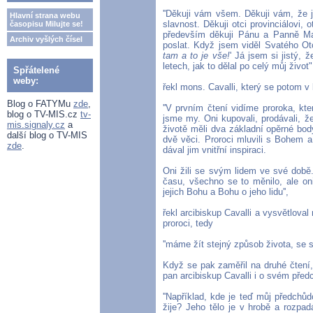
''Děkuji vám všem. Děkuji vám, že js
Hlavní strana webu
slavnost. Děkuji otci provinciálovi, o
časopisu Milujte se!
především děkuji Pánu a Panně Mar
Archiv vyšlých čísel
poslat. Když jsem viděl Svatého Otc
tam a to je vše!
' Já jsem si jistý,
letech, jak to dělal po celý můj život"
Spřátelené
weby:
řekl mons. Cavalli, který se potom v
Blog o FATYMu
zde
,
''V prvním čtení vidíme proroka, kte
blog o TV-MIS.cz
tv-
jsme my. Oni kupovali, prodávali, že
mis.signaly.cz
a
životě měli dva základní opěrné body.
další blog o TV-MIS
dvě věci. Proroci mluvili s Bohem a
zde
.
dával jim vnitřní inspiraci.
Oni žili se svým lidem ve své době.
času, všechno se to měnilo, ale oni 
jejich Bohu a Bohu o jeho lidu'',
řekl arcibiskup Cavalli a vysvětloval
proroci, tedy
''máme žít stejný způsob života, se s
Když se pak zaměřil na druhé čtení
pan arcibiskup Cavalli i o svém před
''Například, kde je teď můj předchů
žije? Jeho tělo je v hrobě a rozpa