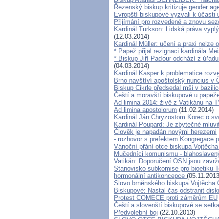
Řezenský biskup kritizuje gender ag
Evropští biskupové vyzvali k účasti
Přijímání pro rozvedené a znovu se
Kardinál Turkson: Lidská práva vyplýv
(12.03.2014)
Kardinál Müller: učení a praxi nelze 
* Papež přijal rezignaci kardinála Me
* Biskup Jiří Paďour odchází z úřadu
(04.03.2014)
Kardinál Kasper k problematice roz
Brno navštíví apoštolský nuncius v
Biskup Cikrle předsedal mši v bazili
Čeští a moravští biskupové u papeže
Ad limina 2014: živě z Vatikánu na
Ad limina apostolorum
(11.02.2014)
Kardinál Ján Chryzostom Korec o sv
Kardinál Poupard: Je zbytečné mluvit 
Člověk je napadán novými herezemi
- rozhovor s prefektem Kongregace p
Vánoční přání otce biskupa Vojtěcha 
Mučedníci komunismu - blahoslaven
Vatikán: Doporučení OSN jsou zavr
Stanovisko subkomise pro bioetiku T
hormonální antikoncepce
(05.11.2013
Slovo brněnského biskupa Vojtěcha C
Biskupové: Nastal čas odstranit disk
Protest COMECE proti záměrům EU
Čeští a slovenští biskupové se setk
Předvolební boj
(22.10.2013)