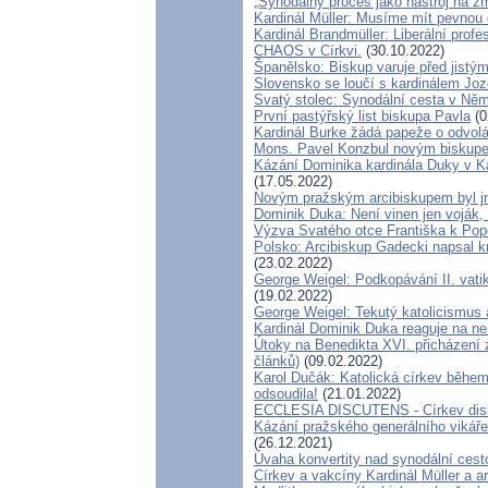
„Synodálny proces jako nástroj na z
Kardinál Müller: Musíme mít pevnou d
Kardinál Brandmüller: Liberální profe
CHAOS v Církvi.
(30.10.2022)
Španělsko: Biskup varuje před jistý
Slovensko se loučí s kardinálem J
Svatý stolec: Synodální cesta v Něm
První pastýřský list biskupa Pavla
(0
Kardinál Burke žádá papeže o odvol
Mons. Pavel Konzbul novým biskup
Kázání Dominika kardinála Duky v Kat
(17.05.2022)
Novým pražským arcibiskupem byl j
Dominik Duka: Není vinen jen voják, k
Výzva Svatého otce Františka k Pop
Polsko: Arcibiskup Gadecki napsal k
(23.02.2022)
George Weigel: Podkopávání II. vati
(19.02.2022)
George Weigel: Tekutý katolicismus
Kardinál Dominik Duka reaguje na n
Útoky na Benedikta XVI. přicházení z
článků)
(09.02.2022)
Karol Dučák: Katolická církev běhe
odsoudila!
(21.01.2022)
ECCLESIA DISCUTENS - Církev disk
Kázání pražského generálního vikáře
(26.12.2021)
Úvaha konvertity nad synodální cest
Církev a vakcíny Kardinál Müller a a