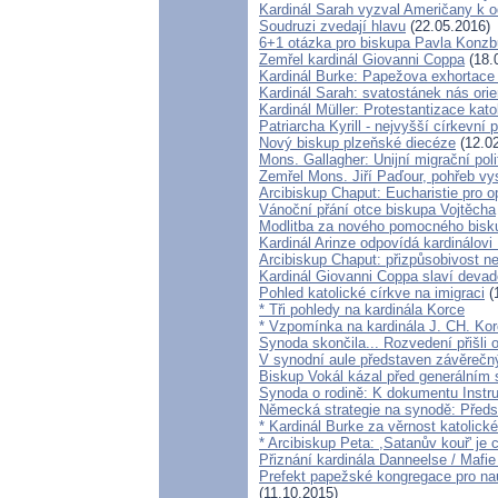
Kardinál Sarah vyzval Američany k 
Soudruzi zvedají hlavu
(22.05.2016)
6+1 otázka pro biskupa Pavla Konzb
Zemřel kardinál Giovanni Coppa
(18.
Kardinál Burke: Papežova exhortace
Kardinál Sarah: svatostánek nás ori
Kardinál Müller: Protestantizace kato
Patriarcha Kyrill - nejvyšší církevní 
Nový biskup plzeňské diecéze
(12.02
Mons. Gallagher: Unijní migrační pol
Zemřel Mons. Jiří Paďour, pohřeb vy
Arcibiskup Chaput: Eucharistie pro 
Vánoční přání otce biskupa Vojtěcha
Modlitba za nového pomocného bisk
Kardinál Arinze odpovídá kardinálovi
Arcibiskup Chaput: přizpůsobivost ne
Kardinál Giovanni Coppa slaví deva
Pohled katolické církve na imigraci
(
* Tři pohledy na kardinála Korce
* Vzpomínka na kardinála J. CH. Kor
Synoda skončila... Rozvedení přišli o
V synodní aule představen závěreč
Biskup Vokál kázal před generální
Synoda o rodině: K dokumentu Instr
Německá strategie na synodě: Předst
* Kardinál Burke za věrnost katolick
* Arcibiskup Peta: ,Satanův kouř' je c
Přiznání kardinála Danneelse / Mafie
Prefekt papežské kongregace pro na
(11.10.2015)