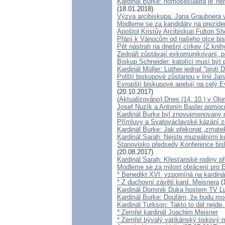
Kardinál Burke: homosexualita je 'n
(18.01.2018)
Výzva arcibiskupa. Jana Graubnera
Modleme se za kandidáty na preziden
Apoštol Kristův Arcibiskup Fulton Sh
Přání k Vánocům od našeho otce bis
Pět nástrah na dnešní církev (Z knihy
Zednáři zůstávají exkomunikovaní, po
Biskup Schneider: katolíci musí být 
Kardinál Müller: Luther jednal "prot
Polští biskupové zůstanou v linii Jan
Evropští biskupové apelují na celý E
(20.10.2017)
(Aktualizováno) Dnes (14. 10.) v Olo
Josef Nuzík a Antonín Basler pomoc
Kardinál Burke byl znovujmenovaný 
Přímluvy a Svatováclavské kázání ze
Kardinál Burke: Jak překonat „zmatek
Kardinál Sarah: Nejste muzeálními kur
Stanovisko předsedy Konference bis
(20.08.2017)
Kardinál Sarah: Křesťanské rodiny p
Modleme se za milost obrácení pro E
* Benedikt XVI. vzpomíná na kardiná
* Z duchovní závěti kard. Meisnera
(
Kardinál Dominik Duka hostem TV L
Kardinál Burke: Doufám, že budu moci
Kardinál Turkson: Takto to dál nejde
* Zemřel kardinál Joachim Meisner
* Zemřel bývalý vatikánský tiskový 