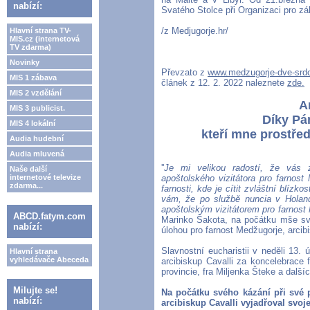
nabízí:
Svatého Stolce při Organizaci pro 
/z Medjugorje.hr/
Hlavní strana TV-
MIS.cz (internetová
TV zdarma)
Novinky
Převzato z
www.medzugorje-dve-srdc
MIS 1 zábava
článek z 12. 2. 2022 naleznete
zde.
MIS 2 vzdělání
A
MIS 3 publicist.
Díky Pá
MIS 4 lokální
kteří mne prostře
Audia hudební
Audia mluvená
''
Je mi velikou radostí, že vás 
Naše další
internetové televize
apoštolského vizitátora pro farnos
zdarma...
farnosti, kde je cítit zvláštní blíz
vám, že po službě nuncia v Holands
apoštolským vizitátorem pro farnost
ABCD.fatym.com
Marinko Šakota, na počátku mše svat
nabízí:
úlohou pro farnost Medžugorje, arcibi
Slavnostní eucharistii v neděli 13
Hlavní strana
vyhledávače Abeceda
arcibiskup Cavalli za koncelebrace 
provincie, fra Miljenka Šteke a další
Milujte se!
Na počátku svého kázání při své p
nabízí:
arcibiskup Cavalli vyjadřoval svoj