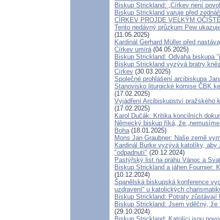
Biskup Strickland: „Církev není povol
Biskup Strickland varuje před zednářs
CÍRKEV PROJDE VELKÝM OČIŠTĚ
Tento nedávný průzkum Pew ukazuje,
(11.05.2025)
Kardinál Gerhard Müller před nastáv
Církev umírá
(04.05.2025)
Biskup Strickland: Odvaha biskupa 
Biskup Strickland vyzývá bratry kněz
Církev
(30.03.2025)
Společné prohlášení arcibiskupa Ja
Stanovisko liturgické komise ČBK k
(17.02.2025)
Vyjádření Arcibiskupství pražského
(17.02.2025)
Karol Dučák: Kritika koncilních doku
Německý biskup říká, že „nemusíme e
Boha
(18.01.2025)
Mons Jan Graubner: Naše země vym
Kardinál Burke vyzývá katolíky, aby z
"odpadnutí"
(20.12.2024)
Pastýřský list na prahu Vánoc a Sva
Biskup Strickland a jáhen Fournier: K
(10.12.2024)
Španělská biskupská konference vyda
uzdravení“ u katolických charismatik
Biskup Strickland: Potraty zůstávaj
Biskup Strickland: Jsem vděčný, že 
(29.10.2024)
Biskup Strickland: Katolíci jsou povo