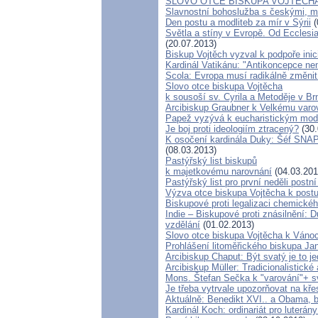
SLOVO OTCE BISKUPA VOJTĚCH
Slavnostní bohoslužba s českými, 
Den postu a modliteb za mír v Sýrii
(
Světla a stíny v Evropě. Od Ecclesia
(20.07.2013)
Biskup Vojtěch vyzval k podpoře inic
Kardinál Vatikánu: "Antikoncepce ne
Scola: Evropa musí radikálně změnit 
Slovo otce biskupa Vojtěcha
k sousoší sv. Cyrila a Metoděje v Br
Arcibiskup Graubner k Velkému varo
Papež vyzývá k eucharistickým mod
Je boj proti ideologiím ztracený?
(30.
K osočení kardinála Duky: Šéf SNAP 
(08.03.2013)
Pastýřský list biskupů
k majetkovému narovnání
(04.03.201
Pastýřský list pro první neděli postn
Výzva otce biskupa Vojtěcha k post
Biskupové proti legalizaci chemické
Indie – Biskupové proti znásilnění:
vzdělání
(01.02.2013)
Slovo otce biskupa Vojtěcha k Ván
Prohlášení litoměřického biskupa Ja
Arcibiskup Chaput: Být svatý je to j
Arcibiskup Müller: Tradicionalistické
Mons. Štefan Sečka k "varování"+ sv
Je třeba vytrvale upozorňovat na kř
Aktuálně: Benedikt XVI.. a Obama, b
Kardinál Koch: ordinariát pro luterány