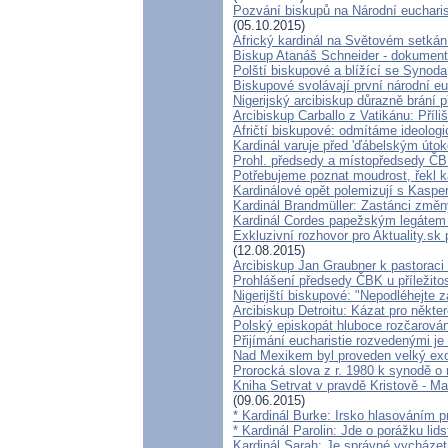
Pozvání biskupů na Národní euchari
(05.10.2015)
Africký kardinál na Světovém setkání
Biskup Atanáš Schneider - dokumen
Polští biskupové a blížící se Synoda
Biskupové svolávají první národní eu
Nigerijský arcibiskup důrazně brání p
Arcibiskup Carballo z Vatikánu: Příl
Afričtí biskupové: odmítáme ideologi
Kardinál varuje před 'ďábelským úto
Prohl. předsedy a místopředsedy ČBK
Potřebujeme poznat moudrost, řekl k
Kardinálové opět polemizují s Kasper
Kardinál Brandmüller: Zastánci změny
Kardinál Cordes papežským legátem
Exkluzivní rozhovor pro Aktuality.sk
(12.08.2015)
Arcibiskup Jan Graubner k pastorac
Prohlášení předsedy ČBK u příležito
Nigerijští biskupové: "Nepodléhejte
Arcibiskup Detroitu: Kázat pro někter
Polský episkopát hluboce rozčarován 
Přijímání eucharistie rozvedenými je
Nad Mexikem byl proveden velký ex
Prorocká slova z r. 1980 k synodě o 
Kniha Setrvat v pravdě Kristově - Ma
(09.06.2015)
* Kardinál Burke: Irsko hlasováním 
* Kardinál Parolin: Jde o porážku lid
Kardinál Sarah: Je správné vycházet 