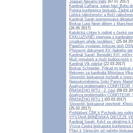
Joaquin Navarro-Valls
(07.07.2017)
Kardinál Caffarra: satan hází Bohu do
Polská konference biskupů: Žádné př
Lidská náboženství a Boží nábožens
Kardinál Sarah pojmenovává diktaturu
Biskup Luigi Negri dětem z Mancheste
(26.05.2017)
Katolická církev k rodině v české sp
EXKLUZIVNĚ! interview s kardinále
zmatkem přijde rozdělení."
(25.04.20
Papežův vyslanec kritizuje úsilí OSN
Přípravný dokument XV. řádného gen
Kardinál Sarah: Benedikt XVI. mlčk
Muži minulosti a muži budoucnosti v 
Kardinál Vlk odešel
(22.03.2017)
Biskup Schneider: Pokud mi biskup n
Rekviem za kardinála Miloslava Vlk
Slovenští biskupové rozhodli o zno
Neposkvrněnému Srdci Panny Marie
Analýza problematiky CONFITEOR
ŘÍMSKEHO RITU - 2. část
(09.03.20
Analýza problematiky CONFITEOR
ŘÍMSKÉHO RITU 1
(03.03.2017)
Slovenští biskupové otevřeně: Křesť
(25.02.2017)
Prohlášení ČBK k Pochodu pro rodinu
VÝSTAVA BRNĚNSKÁ DIECÉZE V
Kardinál Sarah: Když se obrátíme k 
Výzva České biskupské konference k
Přání k Vánocům od našeho biskupa