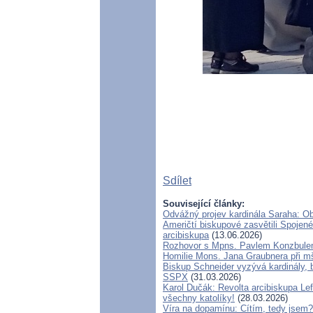
Sdílet
Související články:
Odvážný projev kardinála Saraha: O
Američtí biskupové zasvětili Spojené
arcibiskupa
(13.06.2026)
Rozhovor s Mpns. Pavlem Konzbul
Homilie Mons. Jana Graubnera při mš
Biskup Schneider vyzývá kardinály, 
SSPX
(31.03.2026)
Karol Dučák: Revolta arcibiskupa Le
všechny katolíky!
(28.03.2026)
Víra na dopamínu: Cítím, tedy jsem?