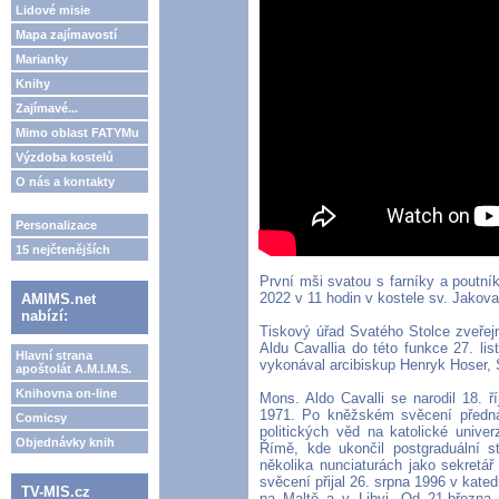
Lidové misie
Mapa zajímavostí
Marianky
Knihy
Zajímavé...
Mimo oblast FATYMu
Výzdoba kostelů
O nás a kontakty
Personalizace
15 nejčtenějších
První mši svatou s farníky a poutník
2022 v 11 hodin v kostele sv. Jakova
AMIMS.net
nabízí:
Tiskový úřad Svatého Stolce zveřej
Aldu Cavallia do této funkce 27. li
Hlavní strana
vykonával arcibiskup Henryk Hoser, 
apoštolát A.M.I.M.S.
Knihovna on-line
Mons. Aldo Cavalli se narodil 18. 
1971. Po kněžském svěcení přednáš
Comicsy
politických věd na katolické unive
Objednávky knih
Římě, kde ukončil postgraduální s
několika nunciaturách jako sekretá
svěcení přijal 26. srpna 1996 v kate
TV-MIS.cz
na Maltě a v Libyi. Od 21.března