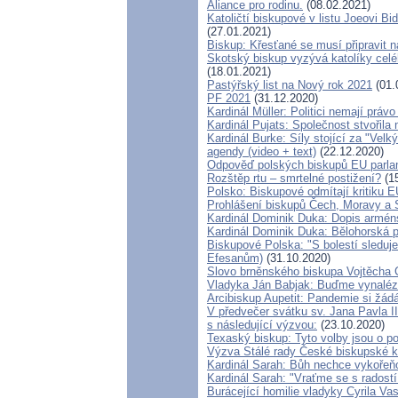
Aliance pro rodinu.
(08.02.2021)
Katoličtí biskupové v listu Joeovi Bi
(27.01.2021)
Biskup: Křesťané se musí připravit 
Skotský biskup vyzývá katolíky celé
(18.01.2021)
Pastýřský list na Nový rok 2021
(01.
PF 2021
(31.12.2020)
Kardinál Müller: Politici nemají práv
Kardinál Pujats: Společnost stvořila
Kardinál Burke: Síly stojící za "Ve
agendy (video + text)
(22.12.2020)
Odpověď polských biskupů EU parlame
Rozštěp rtu – smrtelné postižení?
(15
Polsko: Biskupové odmítají kritiku E
Prohlášení biskupů Čech, Moravy a 
Kardinál Dominik Duka: Dopis armén
Kardinál Dominik Duka: Bělohorská 
Biskupové Polska: "S bolestí sleduje
Efesanům)
(31.10.2020)
Slovo brněnského biskupa Vojtěcha C
Vladyka Ján Babjak: Buďme vynaléza
Arcibiskup Aupetit: Pandemie si žádá 
V předvečer svátku sv. Jana Pavla II
s následující výzvou:
(23.10.2020)
Texaský biskup: Tyto volby jsou o po
Výzva Stálé rady České biskupské k
Kardinál Sarah: Bůh nechce vykořeňov
Kardinál Sarah: "Vraťme se s radostí 
Burácející homilie vladyky Cyrila Va