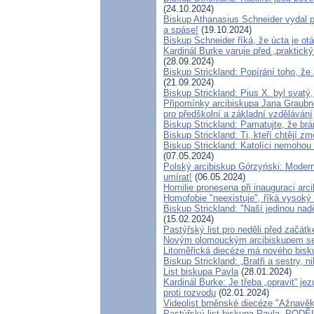
(24.10.2024)
Biskup Athanasius Schneider vydal pr
a spáse!
(19.10.2024)
Biskup Schneider říká, že úcta je o
Kardinál Burke varuje před „praktick
(28.09.2024)
Biskup Strickland: Popírání toho, že 
(21.09.2024)
Biskup Strickland: Pius X. byl svatý
Připomínky arcibiskupa Jana Graubn
pro předškolní a základní vzdělávání
Biskup Strickland: Pamatujte, že br
Biskup Strickland: Ti, kteří chtějí zm
Biskup Strickland: Katolíci nemohou 
(07.05.2024)
Polský arcibiskup Górzyński: Moderní
umírat!
(06.05.2024)
Homilie pronesena při inauguraci arc
Homofobie "neexistuje", říká vysoký 
Biskup Strickland: "Naší jedinou nad
(15.02.2024)
Pastýřský list pro neděli před začát
Novým olomouckým arcibiskupem se
Litoměřická diecéze má nového bisk
Biskup Strickland: „Bratři a sestry, 
List biskupa Pavla
(28.01.2024)
Kardinál Burke: Je třeba „opravit“ 
proti rozvodu
(02.01.2024)
Videolist brněnské diecéze "Ažnavě
Pastýřský list biskupa Pavla „P