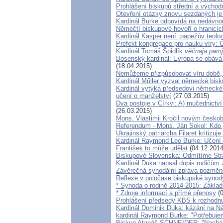
Prohlášení biskupů střední a východ
Otevření otázky znovu sezdaných je
Kardinál Burke odpovídá na nedávnou
Němečtí biskupové hovoří o hranicíc
Kardinál Kasper není „papežův teolo
Prefekt kongregace pro nauku víry: 
Kardinál Tomáš Špidlík
věčnaja pamj
Bosenský kardinál: Evropa se obává 
(18.04.2015)
Nemůžeme přizpůsobovat víru době, j
Kardinál Műller vyzval německé bis
Kardinál vytýká předsedovi německé
učení o manželství
(27.03.2015)
Dva postoje v Církvi: A) mučednictv
(26.03.2015)
Mons. Vlastimil Kročil novým česk
Referendum - Mons. Ján Sokol: Kdo j
Ukrajinský patriarcha Filaret kritizuj
Kardinál Raymond Leo Burke: Učení 
František to může udělat
(04.12.2014
Biskupové Slovenska: Odmítíme Strat
Kardinál Duka napsal dopis rodičům
Závěrečná synodální zpráva pozměni
Reflexe v poločase biskupské synod
* Synoda o rodině 2014-2015: Základ
* Zdroje informací a přímé přenosy
(0
Prohlášení předsedy KBS k rozhodnu
Kardinál Dominik Duka: kázání na Ná
kardinál Raymond Burke: "Potřebuje
Biskup Atanáš SCHNEIDER: "Nacházím