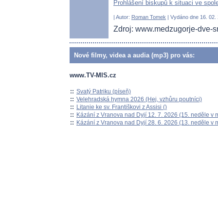
Prohlášení biskupů k situaci ve spol
| Autor:
Roman Tomek
| Vydáno dne 16. 02. 
Zdroj: www.medzugorje-dve-s
Nové filmy, videa a audia (mp3) pro vás:
www.TV-MIS.cz
::
Svatý Patriku (píseň)
::
Velehradská hymna 2026 (Hej, vzhůru poutníci)
::
Litanie ke sv. Františkovi z Assisi ()
::
Kázání z Vranova nad Dyjí 12. 7. 2026 (15. neděle v 
::
Kázání z Vranova nad Dyjí 28. 6. 2026 (13. neděle v 