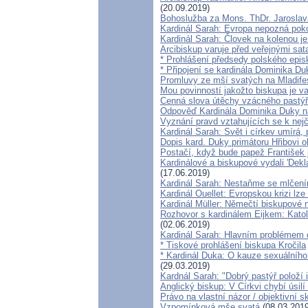
(20.09.2019)
Bohoslužba za Mons. ThDr. Jaroslav
Kardinál Sarah: Evropa nepozná poko
Kardinál Sarah: Človek na kolenou j
Arcibiskup varuje před veřejnými sa
* Prohlášení předsedy polského epis
* Připojení se kardinála Dominika Du
Promluvy ze mší svatých na Mladifes
Mou povinností jakožto biskupa je v
Cenná slova útěchy vzácného pastýř
Odpověď Kardinála Dominika Duky n
Vyznání pravd vztahujících se k nej
Kardinál Sarah: Svět i církev umírá, 
Dopis kard. Duky primátoru Hřibovi 
Postačí, když bude papež František 
Kardinálové a biskupové vydali 'Dekla
(17.06.2019)
Kardinál Sarah: Nestaňme se mlčením
Kardinál Ouellet: Evropskou krizi lz
Kardinál Müller: Němečtí biskupové 
Rozhovor s kardinálem Eijkem: Katol
(02.06.2019)
Kardinál Sarah: Hlavním problémem d
* Tiskové prohlášení biskupa Kročila
* Kardinál Duka: O kauze sexuálního
(29.03.2019)
Kardnál Sarah: "Dobrý pastýř položí i
Anglický biskup: V Církvi chybí úsilí
Právo na vlastní názor / objektivní s
Vzpomínková mše svatá
(08.03.2019