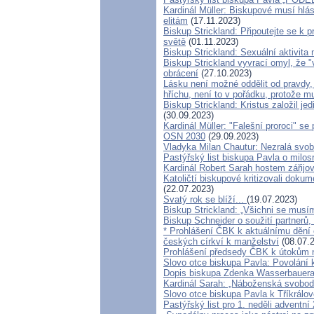
Kardinál Müller: Biskupové musí hlás
elitám
(17.11.2023)
Biskup Strickland: Připoutejte se k
světě
(01.11.2023)
Biskup Strickland: Sexuální aktivita
Biskup Strickland vyvrací omyl, že "
obrácení
(27.10.2023)
Lásku není možné oddělit od pravdy,
hříchu, není to v pořádku, protože m
Biskup Strickland: Kristus založil je
(30.09.2023)
Kardinál Müller: "Falešní proroci" s
OSN 2030
(29.09.2023)
Vladyka Milan Chautur: Nezralá svo
Pastýřský list biskupa Pavla o milos
Kardinál Robert Sarah hostem zářijo
Katoličtí biskupové kritizovali dokum
(22.07.2023)
Svatý rok se blíží...
(19.07.2023)
Biskup Strickland: „Všichni se musím
Biskup Schneider o soužití partner
* Prohlášení ČBK k aktuálnímu dění 
českých církví k manželství
(08.07.
Prohlášení předsedy ČBK k útokům n
Slovo otce biskupa Pavla: Povolání 
Dopis biskupa Zdenka Wasserbauera 
Kardinál Sarah: „Náboženská svobo
Slovo otce biskupa Pavla k Tříkrálov
Pastýřský list pro 1. neděli adventní