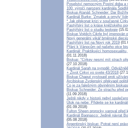
Poselství nemocným Postní doba a 
100. výročí narození kardinála Špidlí
Biskup Atanáš Schneider: Dar Božíh
Kardinál Burke: 'Zmatek a omyly' lí
* Jak překonat krizi v současné Círk
Pastýřský list o kráse kněžského po
Pastýřský list o studiu teologie
(15.0
Biskup Vojtěch Cikrle byl jmenován p
Nový generální vikář brněnské diecé
Pastýřský list na Nový rok 2019
(01.
Přání k Vánocům od našeho otce bis
Kardinál: Praktikující homosexualitu
(01.11.2018)
Biskup: "Církev nesmí mít strach pře
(27.10.2018)
Kardinál Sarah na synodě: Odvážněě h
+ Život Cirkvi vo svete 43/2018
(27.1
Biskup Chaput vystoupil proti užívá
Arcibiskup Zvolenský překvapil politi
Co je za falešným obviněním biskup
Biskup Schneider: Ze strachu před pe
(11.09.2018)
Ještě nikdy v historii nebyl společen
Útok na nebe: Přidejte se ke kardiná
(01.09.2018)
Fulton Sheen prorocky varoval před k
Kardinál Bagnasco: Jedině návrat Bo
(05.08.2018)
Argentinský biskup:,Potrat není právo