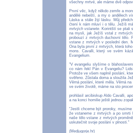
všechny mrtvé, ale máme dvě odpově
První věc, když někdo zemře a mons
andělé nebeští, a my o andělech ví
Láska a stále žijí lásku. Můj předch
čtení k nám mluví i o tělu. Ježíš 
mrtvých vstanete
. Korintští se ptal
na mysli, jak Ježíš vstal z mrtvýc
probouzí z mrtvých duchovní tělo. P
vstane z mrtvých v poslední den. M
Ona byla první z mrtvých, která toh
mons. Cavalli, který ve svém kázán
Evangelium.
''V evangeliu slyšíme o blahoslaven
co nám řekl Pán v Evangeliu? Lidsk
Protože ve všem naplnil poslání, které
svěřeno. Zůstala doma a sloužila Jež
Věrná poslání, které měla. Věrná na 
ve svém životě, máme na sto procent 
prohlásil arcibiskup Aldo Cavalli, ap
a na konci homilie ještě jednou zopa
''Jestli chceme být proroky, musíme 
že vstaneme z mrtvých a po smrti b
naše tělo vstane z mrtvých proměněn
uskutečnit svoje poslání v plnosti.''
(Medjugorje.hr)