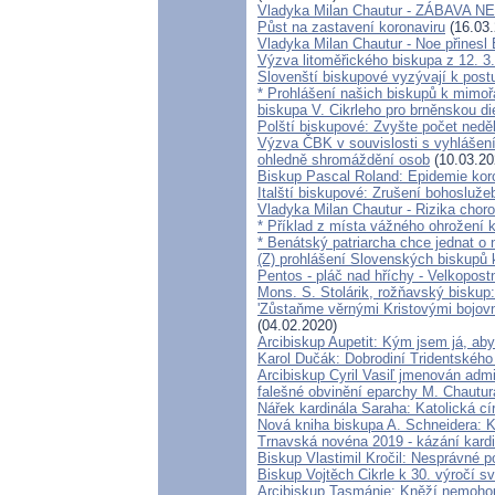
Vladyka Milan Chautur - ZÁBAVA 
Půst na zastavení koronaviru
(16.03.
Vladyka Milan Chautur - Noe přinesl
Výzva litoměřického biskupa z 12. 3
Slovenští biskupové vyzývají k postu
* Prohlášení našich biskupů k mimoř
biskupa V. Cikrleho pro brněnskou di
Polští biskupové: Zvyšte počet nedě
Výzva ČBK v souvislosti s vyhlášen
ohledně shromáždění osob
(10.03.20
Biskup Pascal Roland: Epidemie kor
Italští biskupové: Zrušení bohosluže
Vladyka Milan Chautur - Rizika choro
* Příklad z místa vážného ohrožen
* Benátský patriarcha chce jednat o 
(Z) prohlášení Slovenských biskupů
Pentos - pláč nad hříchy - Velkopos
Mons. S. Stolárik, rožňavský biskup
'Zůstaňme věrnými Kristovými bojov
(04.02.2020)
Arcibiskup Aupetit: Kým jsem já, aby
Karol Dučák: Dobrodiní Tridentského
Arcibiskup Cyril Vasiľ jmenován adm
falešné obvinění eparchy M. Chautur
Nářek kardinála Saraha: Katolická cí
Nová kniha biskupa A. Schneidera: K
Trnavská novéna 2019 - kázání kar
Biskup Vlastimil Kročil: Nesprávné 
Biskup Vojtěch Cikrle k 30. výročí 
Arcibiskup Tasmánie: Kněží nemohou