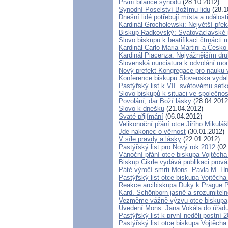
První bilance synodu
(28.10.2012)
Synodní Poselství Božímu lidu
(28.1
Dnešní lidé potřebují místa a událost
Kardinál Grocholewski: Největší pře
Biskup Radkovský: Svatováclavské poj
Slovo biskupů k beatifikaci čtrnácti
Kardinál Carlo Maria Martini a Česko
Kardinál Piacenza: Nejvážnějším dr
Slovenská nunciatura k odvolání m
Nový prefekt Kongregace pro nauku 
Konference biskupů Slovenska vydal
Pastýřský list k VII. světovému setk
Slovo biskupů k situaci ve společnos
Povolání, dar Boží lásky
(28.04.2012
Slovo k dnešku
(21.04.2012)
Svaté přijímání
(06.04.2012)
Velikonoční přání otce Jiřího Mikulá
Jde nakonec o věrnost
(30.01.2012)
V síle pravdy a lásky
(22.01.2012)
Pastýřský list pro Nový rok 2012
(02
Vánoční přání otce biskupa Vojtěch
Biskup Cikrle vydává publikaci prov
Páté výročí smrti Mons. Pavla M. Hn
Pastýřský list otce biskupa Vojtěcha
Reakce arcibiskupa Duky k Prague P
Kard. Schönborn jasně a srozumitelně
Vezměme vážně výzvu otce biskupa
Uvedení Mons. Jana Vokála do úřad
Pastýřský list k první neděli postní 
Pastýřský list otce biskupa Vojtěcha