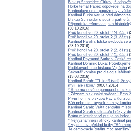
Biskup Schneider: Církev již odpově
Horké téma! Papež odpověděl na dop
Kardinálové prosí papeže o vysvětlen
Kardinál Burke varuje před démoniz
Biskup Schneider o soužití partner
Připomínka reformace jako historic
(30.10.2016)
Proč koncil ve 20. století? (4. část)
(
Proč koncil ve 20. století? (3. část)
(
Kardinál Parolin: lidská svoboda se 
(23.10.2016)
Proč koncil ve 20. století? (2. část)
(
Proč koncil ve 20. století? (1. část)
(
Kardinál Raymond Burke v České rep
Kardinál Dominik Duka: Potřebujeme
Poděkování otce biskupa Vojtěcha
(0
Sekretář komise pro dialog s lefébvr
(19.08.2016)
Kardinál Sarah: "Ti, kteří tvrdí, že 
mýlí, ale i lžou."
(08.07.2016)
* Brno má nového pomocného biskupa
* Záznam biskupské svěcení: Brno 29
První homilie biskupa Pavla Konzbul
Bůh nebo nic - úryvek z knihy kardin
Kardinál Sarah: Vrátit centrální místo
Kardinál Sarah o diktatuře hrůzy v 
Brána milosrdenství putuje na loďce
* Nejvýznamnější africký kardinál př
* Vyjde slov. překlad knihy "Bůh nebo
Je demokracie 'totální moc menšiny'