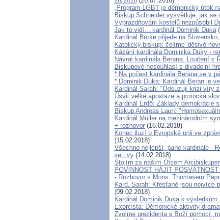
28/2018
(20.07.2018)
„Program LGBT je démonický útok na 
Biskup Schneider vysvětluje, jak se
Vyprazdňování kostelů nezpůsobil Dr
Jak to vidí... kardinál Dominik Duka
(
Kardinál Burke přijede na Slovensko,
Katolický biskup: čelíme 'děsivé no
Kázání kardinála Dominika Duky - rep
Návrat kardinála Berana: Loučení 
Biskupové nesouhlasí s divadelní hro
* Na počest kardinála Berana se v p
* Dominik Duka: Kardinál Beran je ve
Kardinál Sarah: "Odsuzuji krizi víry
Úsvit velké apostaze a prorocká slo
Kardinál Erdö: Základy demokracie se
Biskup Andreas Laun: "Homosexuáln
Kardinál Müller na mezinárodním sympo
+ rozhovor
(16.02.2018)
Konec iluzí o Evropské unii ve zpráv
(15.02.2018)
Všechno nejlepší, pane kardinále - Re
se i vy
(14.02.2018)
Stojím za naším Otcem Arcibiskup
POVINNOST HÁJIT POSVÁTNOST
- Rozhovor s Mons. Thomasem Pap
Kard. Sarah: Křesťané jsou nejvíce p
(09.02.2018)
Kardinál Dominik Duka k výsledkům 
Exorcista: Démonické aktivity drama
Zvolme prezidenta s Boží pomocí, m