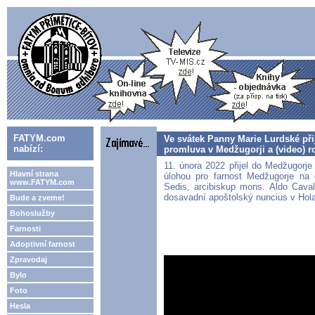
FATYM.com
Ve svátek Panny Marie Lurdské při
nabízí:
promluva v Medžugorji a (video) 
11. února 2022 přijel do Medžugorje
Hlavní strana
úlohou pro farnost Medžugorje na
www.FATYM.com
Sedis, arcibiskup mons. Aldo Cavalli
dosavadní apoštolský nuncius v Hol
Bude a zveme!
Bohoslužby
Farnosti
Adoptivní farnost
Zpravodaj
Bylo
Foto
Hesla