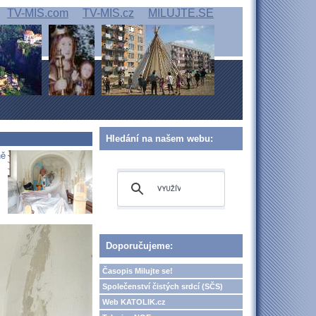
TV-MIS.com
TV-MIS.cz
MILUJTE.SE
Hledání na našem webu:
ně
Doporučujeme:
Časopis Milujte se!
Společenství čistých srdcí (SČS)
Web KATOLIK.cz