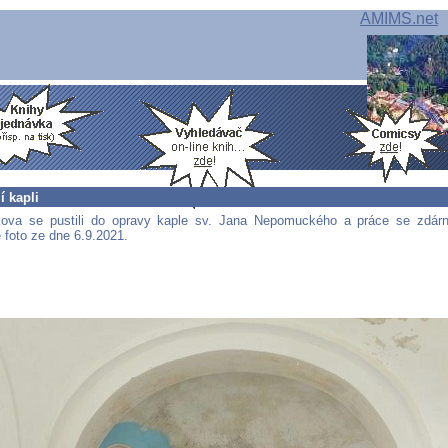
AMIMS.net
í kapli
kova se pustili do opravy kaple sv. Jana Nepomuckého a práce se zdár
 foto ze dne 6.9.2021.