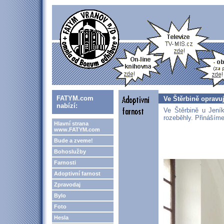
FATYM.com
Ve Štěrbině opravuj
nabízí:
Ve Štěrbině u Jení
rozeběhly. Přinášíme
Hlavní strana
www.FATYM.com
Bude a zveme!
Bohoslužby
Farnosti
Adoptivní farnost
Zpravodaj
Bylo
Foto
Hesla