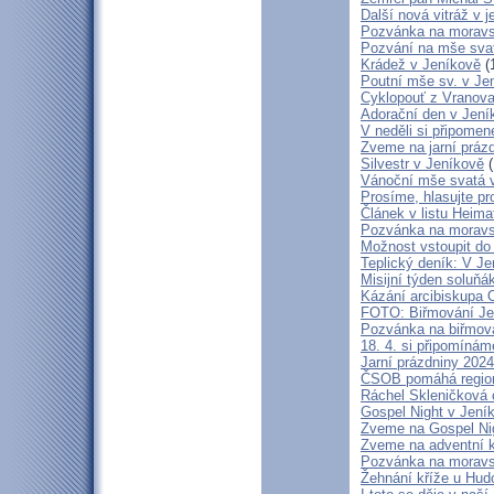
Další nová vitráž v 
Pozvánka na moravs
Pozvání na mše sva
Krádež v Jeníkově
(
Poutní mše sv. v Je
Cyklopouť z Vranova
Adorační den v Jení
V neděli si připome
Zveme na jarní prá
Silvestr v Jeníkově
(
Vánoční mše svatá 
Prosíme, hlasujte pr
Článek v listu Heima
Pozvánka na moravs
Možnost vstoupit do 
Teplický deník: V Je
Misijní týden soluň
Kázání arcibiskupa O
FOTO: Biřmování Je
Pozvánka na biřmov
18. 4. si připomíná
Jarní prázdniny 202
ČSOB pomáhá regio
Ráchel Skleničková 
Gospel Night v Jení
Zveme na Gospel Ni
Zveme na adventní k
Pozvánka na moravs
Žehnání kříže u Hud