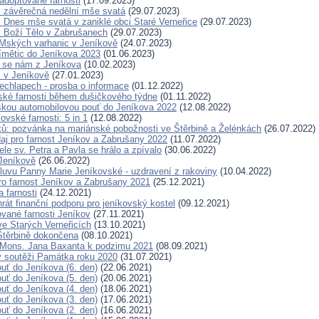
 adoptované farnosti
(17.09.2023)
: závěrečná nedělní mše svatá
(29.07.2023)
 Dnes mše svatá v zaniklé obci Staré Verneřice
(29.07.2023)
: Boží Tělo v Zabrušanech
(29.07.2023)
ských varhanic v Jeníkově
(24.07.2023)
římětic do Jeníkova 2023
(01.06.2023)
še se nám z Jeníkova
(10.02.2023)
 v Jeníkově
(27.01.2023)
echlapech - prosba o informace
(01.12.2022)
ské farnosti během dušičkového týdne
(01.11.2022)
kou automobilovou pouť do Jeníkova 2022
(12.08.2022)
ovské farnosti: 5 in 1
(12.08.2022)
áků: pozvánka na mariánské pobožnosti ve Štěrbině a Želénkách
(26.07.2022)
aj pro farnost Jeníkov a Zabrušany 2022
(11.07.2022)
e sv. Petra a Pavla se hrálo a zpívalo
(30.06.2022)
Jeníkově
(26.06.2022)
mluvu Panny Marie Jeníkovské - uzdravení z rakoviny
(10.04.2022)
ro farnost Jeníkov a Zabrušany 2021
(25.12.2021)
a farnosti
(24.12.2021)
át finanční podporu pro jeníkovský kostel
(09.12.2021)
vané farnosti Jeníkov
(27.11.2021)
 ve Starých Verneřicích
(13.10.2021)
Štěrbině dokončena
(08.10.2021)
a Mons. Jana Baxanta k podzimu 2021
(08.09.2021)
 v soutěži Památka roku 2020
(31.07.2021)
uť do Jeníkova (6. den)
(22.06.2021)
uť do Jeníkova (5. den)
(20.06.2021)
uť do Jeníkova (4. den)
(18.06.2021)
uť do Jeníkova (3. den)
(17.06.2021)
uť do Jeníkova (2. den)
(16.06.2021)