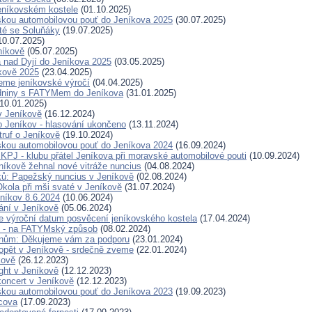
jeníkovském kostele
(01.10.2025)
kou automobilovou pouť do Jeníkova 2025
(30.07.2025)
té se Soluňáky
(19.07.2025)
10.07.2025)
níkově
(05.07.2025)
 nad Dyjí do Jeníkova 2025
(03.05.2025)
kově 2025
(23.04.2025)
neme jeníkovské výročí
(04.04.2025)
zdniny s FATYMem do Jeníkova
(31.01.2025)
10.01.2025)
v Jeníkově
(16.12.2024)
o Jeníkov - hlasování ukončeno
(13.11.2024)
truf o Jeníkově
(19.10.2024)
kou automobilovou pouť do Jeníkova 2024
(16.09.2024)
KPJ - klubu přátel Jeníkova při moravské automobilové pouti
(10.09.2024)
níkově žehnal nové vitráže nuncius
(04.08.2024)
áků: Papežský nuncius v Jeníkově
(02.08.2024)
kola při mši svaté v Jeníkově
(31.07.2024)
níkov 8.6.2024
(10.06.2024)
ání v Jeníkově
(05.06.2024)
me výroční datum posvěcení jeníkovského kostela
(17.04.2024)
4 - na FATYMský způsob
(08.02.2024)
nům: Děkujeme vám za podporu
(23.01.2024)
opět v Jeníkově - srdečně zveme
(22.01.2024)
kově
(26.12.2023)
ght v Jeníkově
(12.12.2023)
oncert v Jeníkově
(12.12.2023)
kou automobilovou pouť do Jeníkova 2023
(19.09.2023)
cova
(17.09.2023)