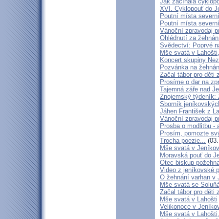
Jak začínala cyklopo
XVI. Cyklopouť do J
Poutní místa severn
Poutní místa severn
Vánoční zpravodaj p
Ohlédnutí za žehnání
Svědectví: Poprvé n
Mše svatá v Lahošti, 
Koncert skupiny Nez
Pozvánka na žehnání 
Začal tábor pro děti
Prosíme o dar na zp
Tajemná záře nad J
Znojemský týdeník: 
Sborník jeníkovskýc
Jáhen František z L
Vánoční zpravodaj p
Prosba o modlitbu - 
Prosím, pomozte svý
Trocha poezie...
(03.
Mše svatá v Jeníkov
Moravská pouť do J
Otec biskup požehna
Video z jeníkovské p
O žehnání varhan v
Mše svatá se Soluňá
Začal tábor pro děti
Mše svatá v Lahošti
Velikonoce v Jeníko
Mše svatá v Lahošti,