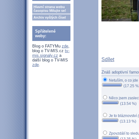
Hlavní strana webu
časopisu Milujte se!
Archiv vyšlých čísel
Spřátelené
weby:
Blog o FATYMu
zde
,
blog o TV-MIS.cz
tv-
mis.signaly.cz
a
Sdílet
další blog o TV-MIS
zde
.
Znáš adoptivní farno
Netuším, o co jde
(17.25 %
Něco jsem zaslec
(13.54 %)
Je to bláznovství
(13.13 %)
Zpovzdálí to sledu
(13.35 %)