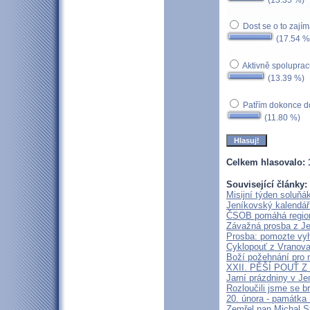
Dost se o to zaj
(17.54 %
Aktivně spoluprac
(13.39 %)
Patřím dokonce do
(11.80 %)
Celkem hlasovalo: 
Související články:
Misijní týden soluň
Jeníkovský kalendář
ČSOB pomáhá regionů
Závažná prosba z J
Prosba: pomozte vyhr
Cyklopouť z Vranova
Boží požehnání pro n
XXII. PĚŠÍ POUŤ 
Jarní prázdniny v Je
Rozloučili jsme se 
20. února - památka
Zemřel pan Michal 