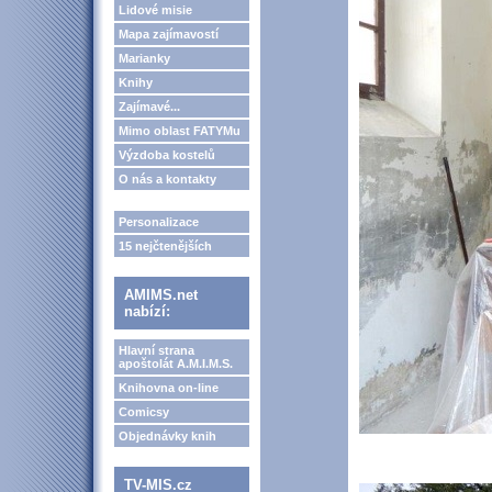
Lidové misie
Mapa zajímavostí
Marianky
Knihy
Zajímavé...
Mimo oblast FATYMu
Výzdoba kostelů
O nás a kontakty
Personalizace
15 nejčtenějších
AMIMS.net
nabízí:
Hlavní strana
apoštolát A.M.I.M.S.
Knihovna on-line
Comicsy
Objednávky knih
TV-MIS.cz