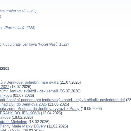
ímám
(Počet hlasů: 2263)
)
uji
(Počet hlasů: 1728)
 Klubu přátel Jeníkova
(Počet hlasů: 1522)
12903
áků v Jeníkově: pohřební mše svatá
(21.07.2026)
 2027
(15.07.2026)
m: Jeníkov zvítězil - děkujeme!!
(05.07.2026)
eníkova
(01.07.2026)
át finanční podporu pro jeníkovský kostel - zbývá několik posledních dní
(28
 nad Dyjí do Jeníkova 2026
(21.05.2026)
aši zemi. Poutníci do Jeníkova vyrazí z Prahy
(19.05.2026)
Z PRAHY DO JENÍKOVA
(12.04.2026)
níkově
(18.02.2026)
bratrem Michalem
(18.02.2026)
 Panny Marie Matky Důvěry
(11.02.2026)
Stohl z Oseku
(06.02.2026)