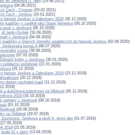
uť do Jeníkova (1. den)
(15.06.2021)
eníkova
(04.06.2021)
ích Čech - Cínovec
(03.02.2021)
ích Čech - Jeníkov
(24.01.2021)
ro farnost Jeníkov a Zabrušany 2020
(30.12.2020)
m kapličky v zaniklé obci Staré Verneřice
(05.10.2020)
a pouti v Jeníkově
(05.10.2020)
již tento čtvrtek
(16.09.2020)
maři v Jeníkově
(04.09.2020)
kapličky u Starých Verneřic spadajících do farnosti Jeníkov
(02.09.2020)
 z Jeníkovska turnus A
(06.07.2020)
rovoznění zvonu
(30.06.2020)
eníkovem
(07.03.2020)
Žehnání knihy o Jeníkovu
(30.01.2020)
h svědectví požehnán
(21.01.2020)
ančova
(25.12.2019)
ro farnost Jeníkov a Zabrušany 2019
(23.12.2019)
aktualizace
(20.12.2019)
m darem zachránit kapli
(11.12.2019)
12.2019)
ě a dušičková pobožnost na hřbitově
(05.11.2019)
eníkova 2019
(16.10.2019)
l varhany v Jeníkově
(09.10.2019)
outi
(01.10.2019)
 Jeníkově
(26.09.2019)
ky ve Štěrbině
(29.07.2019)
 z Duchcova, Jeníkova a okolí A: první den
(01.07.2019)
(27.05.2019)
vě 2019
(21.05.2019)
 bude již v úterý
(13.04.2019)