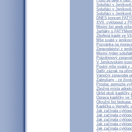
I toto se děje v naší
Soluňáci v Jeníkově
Soluňáci v Jeníkově:
Soluňáci v Jeníkově
DNES koncert FATYM
XVII. cyklopouť z P
Misijní list aneb pí
Jarňáky s FATYMem
Zbořená kaple ve Vš
Mše svaté v jeníkov
Pozvánka na moravs
Zpravodajství z jeník
Misijní týden soluň
Prázdninový zpravod
V Jeníkovském kostel
Poutní mše svatá v 
Další zázrak na pří
Vánoční zpravodaj p
Zabrušany - ze život
Prosba: pomozte vyhr
Zbožná místa adopto
Úklid okolí kapličky
Oprava kapličky ve 
Okružní list biskup
Kaplička u Verneřic
Jak začínala cyklopo
Jak začínala cyklopo
Jak začínala cyklopo
Jak začínala cyklopo
Jak začínala cyklopo