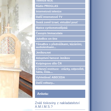
Televize NOE
Rádio PROGLAS
Internetová televize
Další internetové TV
Svatá země Izrael, virtuální pouť
Matice cyrilometodějská
Časopis Immaculata
JukeBox on-line
TémaBox s přednáškami, kázáními,
audioknihami...
Jeníkov.net
Adoptivní farnost Jeníkov
Kolpingovo dílo ČR
Církevní restituce - otázky, odpovědi,
fakta, čísla....
Vyhledávač ABECEDA
Další odkazy...
Anketa:
Znáš tiskoviny z nakladatelství
A.M.I.M.S.?