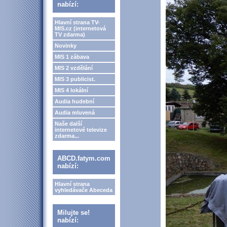
nabízí:
Hlavní strana TV-
MIS.cz (internetová
TV zdarma)
Novinky
MIS 1 zábava
MIS 2 vzdělání
MIS 3 publicist.
MIS 4 lokální
Audia hudební
Audia mluvená
Naše další
internetové televize
zdarma...
ABCD.fatym.com
nabízí:
Hlavní strana
vyhledávače Abeceda
Milujte se!
nabízí: