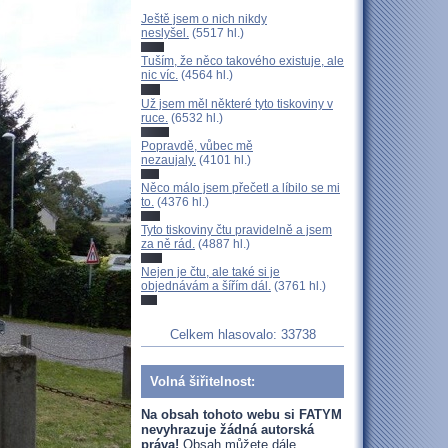
Ještě jsem o nich nikdy
neslyšel.
(5517 hl.)
Tuším, že něco takového existuje, ale
nic víc.
(4564 hl.)
Už jsem měl některé tyto tiskoviny v
ruce.
(6532 hl.)
Popravdě, vůbec mě
nezaujaly.
(4101 hl.)
Něco málo jsem přečetl a líbilo se mi
to.
(4376 hl.)
Tyto tiskoviny čtu pravidelně a jsem
za ně rád.
(4887 hl.)
Nejen je čtu, ale také si je
objednávám a šířím dál.
(3761 hl.)
Celkem hlasovalo: 33738
Volná šiřitelnost:
Na obsah tohoto webu si FATYM
nevyhrazuje žádná autorská
práva!
Obsah můžete dále