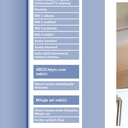
(internetová TV zdarma)
Novinky
MIS 1 zábava
MIS 2 vzdělání
MIS 3 publicist.
MIS 4 lokální
Audia hudební
Audia mluvená
Naše další internetové
televize zdarma...
ABCD.fatym.com
nabízí:
Hlavní strana vyhledávače
Abeceda
Milujte se! nabízí:
Hlavní strana webu časopisu
Milujte se!
Archiv vyšlých čísel