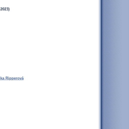
.2023)
enka Ripperová