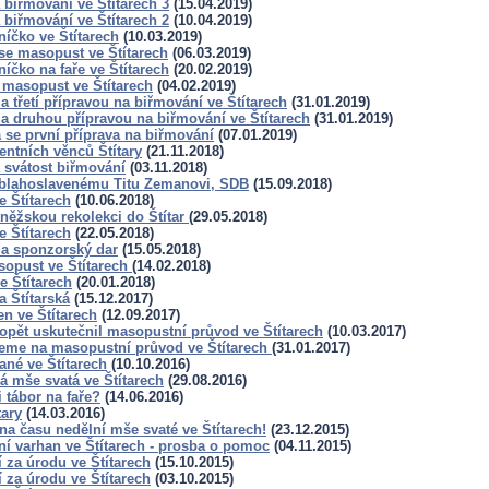
 biřmování ve Štítarech 3
(15.04.2019)
 biřmování ve Štítarech 2
(10.04.2019)
íčko ve Štítarech
(10.03.2019)
se masopust ve Štítarech
(06.03.2019)
íčko na faře ve Štítarech
(20.02.2019)
 masopust ve Štítarech
(04.02.2019)
a třetí přípravou na biřmování ve Štítarech
(31.01.2019)
a druhou přípravou na biřmování ve Štítarech
(31.01.2019)
 se první příprava na biřmování
(07.01.2019)
entních věnců Štítary
(21.11.2018)
 svátost biřmování
(03.11.2018)
 blahoslavenému Titu Zemanovi, SDB
(15.09.2018)
e Štítarech
(10.06.2018)
něžskou rekolekci do Štítar
(29.05.2018)
e Štítarech
(22.05.2018)
a sponzorský dar
(15.05.2018)
sopust ve Štítarech
(14.02.2018)
e Štítarech
(20.01.2018)
 Štítarská
(15.12.2017)
n ve Štítarech
(12.09.2017)
opět uskutečnil masopustní průvod ve Štítarech
(10.03.2017)
eme na masopustní průvod ve Štítarech
(31.01.2017)
ané ve Štítarech
(10.10.2016)
á mše svatá ve Štítarech
(29.08.2016)
 tábor na faře?
(14.06.2016)
tary
(14.03.2016)
a času nedělní mše svaté ve Štítarech!
(23.12.2015)
ní varhan ve Štítarech - prosba o pomoc
(04.11.2015)
 za úrodu ve Štítarech
(15.10.2015)
 za úrodu ve Štítarech
(03.10.2015)