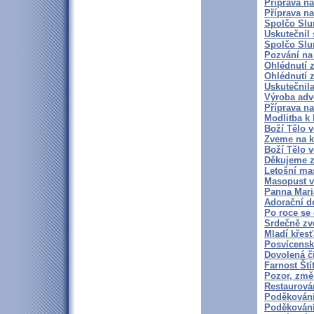
Příprava na
Příprava na
Spolčo Slun
Uskutečnil 
Spolčo Slun
Pozvání na
Ohlédnutí z
Ohlédnutí z
Uskutečnila
Výroba adv
Příprava na
Modlitba k
Boží Tělo v
Zveme na k
Boží Tělo v
Děkujeme z
Letošní ma
Masopust v
Panna Maria
Adorační de
Po roce se 
Srdečně zv
Mladí křesť
Posvícensk
Dovolená či
Farnost Ští
Pozor, změn
Restaurová
Poděkování
Poděkování