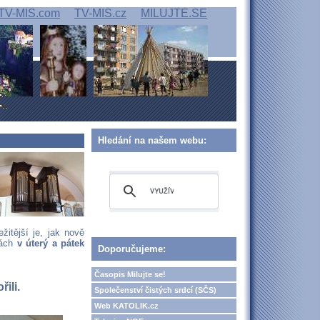
TV-MIS.com
TV-MIS.cz
MILUJTE.SE
Hledání na našem webu:
itější je, jak nově
bách
v úterý a pátek
Doporučujeme:
Časopis Milujte se!
ili.
Společenství čistých srdcí (SČS)
Web KATOLIK.cz