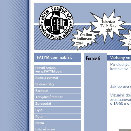
FATYM.com nabízí:
Varhany ve
Po dlouhých
Hlavní strana
kostele sv. 
www.FATYM.com
Bude a zveme!
Bohoslužby
Jak oprava d
Farnosti
Vizuální do
Adoptivní farnost
zrestaurova
Zpravodaj
v 18:06
a
v 
Bylo
Foto
Hesla
Lidové misie