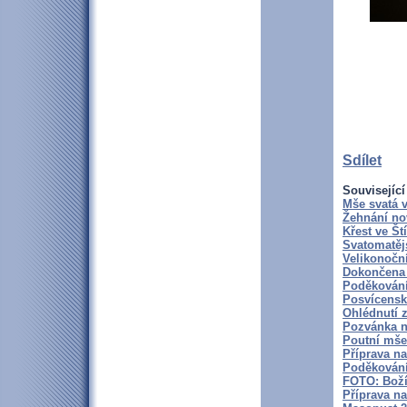
Sdílet
Související
Mše svatá v
Žehnání no
Křest ve Št
Svatomatěj
Velikonoční
Dokončena 
Poděkování
Posvícensk
Ohlédnutí 
Pozvánka n
Poutní mše 
Příprava na
Poděkování
FOTO: Boží 
Příprava na