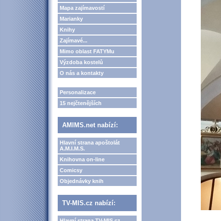
Mapa zajímavostí
Marianky
Knihy
Zajímavé...
Mimo oblast FATYMu
Výzdoba kostelů
O nás a kontakty
Personalizace
15 nejčtenějších
AMIMS.net nabízí:
Hlavní strana apoštolát
A.M.I.M.S.
Knihovna on-line
Comicsy
Objednávky knih
TV-MIS.cz nabízí:
Hlavní strana TV-MIS.cz