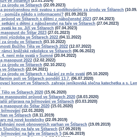
024 ve Štítarech
(23.01.2024)
 za úrodu ve Štítarech
(22.09.2023)
a posvícenskou mši svatou s poděkováním za úrodu ve Štítarech
(10.09
tar - pomůže někdo s informacemi?
(01.09.2023)
 průvod ve Štítarech s dětmi z náboženství 2023
(27.04.2023)
setkání s dětmi z náboženství na faře ve Štítarech
(27.04.2023)
svatá ke sv. Jiří ve Štítarech
(07.04.2023)
 masopust do Štítar 2023
(27.01.2023)
imní výzdoba ve Štítarech 2022
(04.11.2022)
 za úrodu ve Štítarech
(03.10.2022)
vnosti Božího Těla ve Štítarech 2022
(12.07.2022)
 rámci kněžské rekolekce ve Štítarech
(06.06.2022)
. 4. není mše svatá v Šumné
(20.04.2022)
a masopust 2022
(12.02.2022)
 za úrodu ve Štítarech
(02.10.2021)
a ve Štítarech
(22.04.2021)
 za úrodu ve Štítarech + kázání ze mše svaté
(05.10.2020)
farním poli ve Štítarech pondělí 13.7.
(06.07.2020)
ovací koncert ve Štítarech, zahraje jeníkovská slečna katechetka a s. L
)
Tělo ve Štítarech 2020
(15.06.2020)
 se masopustní průvod ve Štítarech 2020
(18.03.2020)
alší příprava na biřmování ve Štítarech
(03.03.2020)
a masopust do Štítar 2020
(15.01.2020)
a biřmování
(12.01.2020)
han ve Štítarech
(18.11.2019)
tary má nové kostelníky
(22.09.2019)
 žehnání nově obnovených varhan ve Štítarech
(19.09.2019)
o Sluníčko na faře ve Štítarech
(17.09.2019)
 biřmování na faře ve Štítarech 5
(16.06.2019)