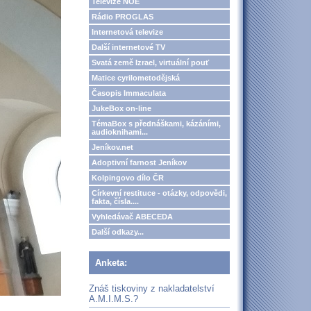
Televize NOE
Rádio PROGLAS
Internetová televize
Další internetové TV
Svatá země Izrael, virtuální pouť
Matice cyrilometodějská
Časopis Immaculata
JukeBox on-line
TémaBox s přednáškami, kázáními,
audioknihami...
Jeníkov.net
Adoptivní farnost Jeníkov
Kolpingovo dílo ČR
Církevní restituce - otázky, odpovědi,
fakta, čísla....
Vyhledávač ABECEDA
Další odkazy...
Anketa:
Znáš tiskoviny z nakladatelství
A.M.I.M.S.?