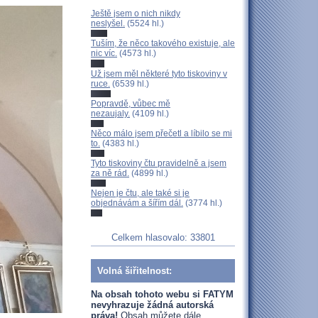
Ještě jsem o nich nikdy
neslyšel.
(5524 hl.)
Tuším, že něco takového existuje, ale
nic víc.
(4573 hl.)
Už jsem měl některé tyto tiskoviny v
ruce.
(6539 hl.)
Popravdě, vůbec mě
nezaujaly.
(4109 hl.)
Něco málo jsem přečetl a líbilo se mi
to.
(4383 hl.)
Tyto tiskoviny čtu pravidelně a jsem
za ně rád.
(4899 hl.)
Nejen je čtu, ale také si je
objednávám a šířím dál.
(3774 hl.)
Celkem hlasovalo: 33801
Volná šiřitelnost:
Na obsah tohoto webu si FATYM
nevyhrazuje žádná autorská
práva!
Obsah můžete dále