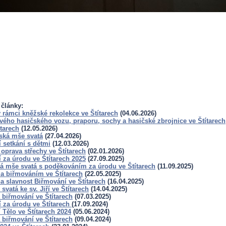
 články:
 rámci kněžské rekolekce ve Štítarech
(04.06.2026)
vého hasičského vozu, praporu, sochy a hasičské zbrojnice ve Štítarech
ítarech
(12.05.2026)
ská mše svatá
(27.04.2026)
 setkání s dětmi
(12.03.2026)
oprava střechy ve Štítarech
(02.01.2026)
 za úrodu ve Štítarech 2025
(27.09.2025)
á mše svatá s poděkováním za úrodu ve Štítarech
(11.09.2025)
za biřmováním ve Štítarech
(22.05.2025)
a slavnost Biřmování ve Štítarech
(16.04.2025)
svatá ke sv. Jiří ve Štítarech
(14.04.2025)
 biřmování ve Štítarech
(07.03.2025)
 za úrodu ve Štítarech
(17.09.2024)
Tělo ve Štítarech 2024
(05.06.2024)
 biřmování ve Štítarech
(09.04.2024)