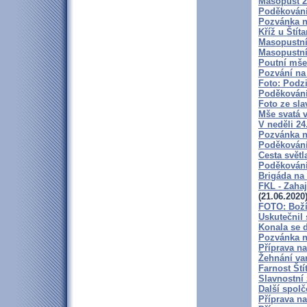
Masopust 2
Poděkování
Pozvánka n
Kříž u Ští
Masopustní
Masopustní 
Poutní mše 
Pozvání na
Foto: Podz
Poděkování
Foto ze sla
Mše svatá v
V neděli 24
Pozvánka n
Poděkování
Cesta světl
Poděkování
Brigáda na 
FKL - Zahaj
(21.06.2020
FOTO: Boží 
Uskutečnil
Konala se d
Pozvánka n
Příprava n
Žehnání var
Farnost Ští
Slavnostní
Další spolč
Příprava na