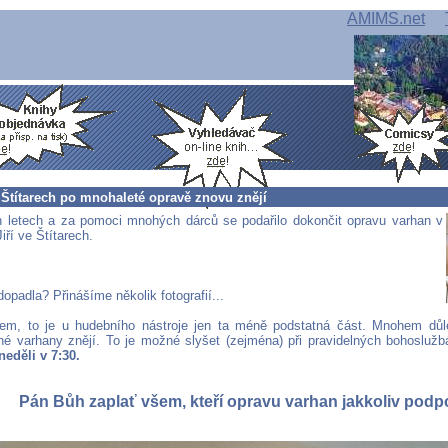
AMIMS.net
 Štítarech po mnohaleté opravě znovu znějí
 letech a za pomoci mnohých dárců se podařilo dokončit opravu varhan v
Jiří ve Štítarech.
opadla? Přinášíme několik fotografií...
jem, to je u hudebního nástroje jen ta méně podstatná část. Mnohem důlež
né varhany znějí. To je možné slyšet (zejména) při pravidelných bohosluž
neděli v 7:30.
Pán Bůh zaplať všem, kteří opravu varhan jakkoliv podpoř