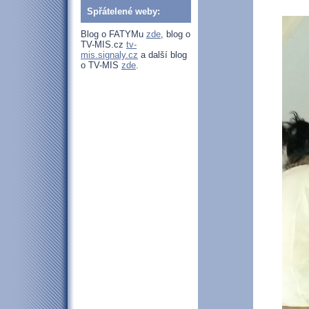
Spřátelené weby:
Blog o FATYMu
zde
, blog o
TV-MIS.cz
tv-
mis.signaly.cz
a další blog
o TV-MIS
zde
.