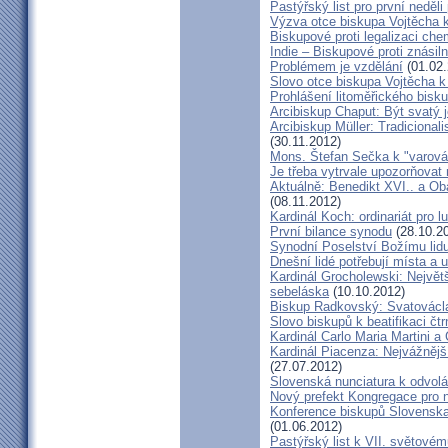
Pastýřský list pro první neděli
Výzva otce biskupa Vojtěcha 
Biskupové proti legalizaci ch
Indie – Biskupové proti znásil
Problémem je vzdělání
(01.02.
Slovo otce biskupa Vojtěcha 
Prohlášení litoměřického bis
Arcibiskup Chaput: Být svatý j
Arcibiskup Müller: Tradicional
(30.11.2012)
Mons. Štefan Sečka k "varován
Je třeba vytrvale upozorňovat
Aktuálně: Benedikt XVI.. a Ob
(08.11.2012)
Kardinál Koch: ordinariát pro l
První bilance synodu
(28.10.2
Synodní Poselství Božímu lid
Dnešní lidé potřebují místa a u
Kardinál Grocholewski: Největ
sebeláska
(10.10.2012)
Biskup Radkovský: Svatováclavs
Slovo biskupů k beatifikaci čt
Kardinál Carlo Maria Martini a
Kardinál Piacenza: Nejvážněj
(27.07.2012)
Slovenská nunciatura k odvol
Nový prefekt Kongregace pro 
Konference biskupů Slovenska
(01.06.2012)
Pastýřský list k VII. světovém