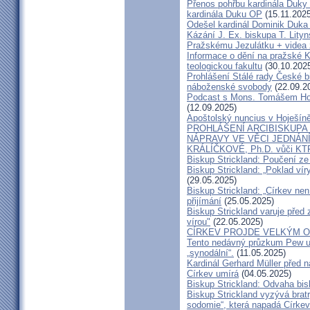
Přenos pohřbu kardinála Duky
kardinála Duku OP
(15.11.2025
Odešel kardinál Dominik Duka 
Kázání J. Ex. biskupa T. Lity
Pražskému Jezulátku + videa 
Informace o dění na pražské Ka
teologickou fakultu
(30.10.202
Prohlášení Stálé rady České b
náboženské svobody
(22.09.2
Podcast s Mons. Tomášem Ho
(12.09.2025)
Apoštolský nuncius v Hoješín
PROHLÁŠENÍ ARCIBISKUPA
NÁPRAVY VE VĚCI JEDNÁNÍ
KRÁLÍČKOVÉ, Ph.D. vůči KT
Biskup Strickland: Poučení 
Biskup Strickland: „Poklad ví
(29.05.2025)
Biskup Strickland: „Církev nen
přijímání
(25.05.2025)
Biskup Strickland varuje před 
vírou"
(22.05.2025)
CÍRKEV PROJDE VELKÝM O
Tento nedávný průzkum Pew uk
„synodální“.
(11.05.2025)
Kardinál Gerhard Müller před 
Církev umírá
(04.05.2025)
Biskup Strickland: Odvaha bi
Biskup Strickland vyzývá bratry
sodomie“, která napadá Církev