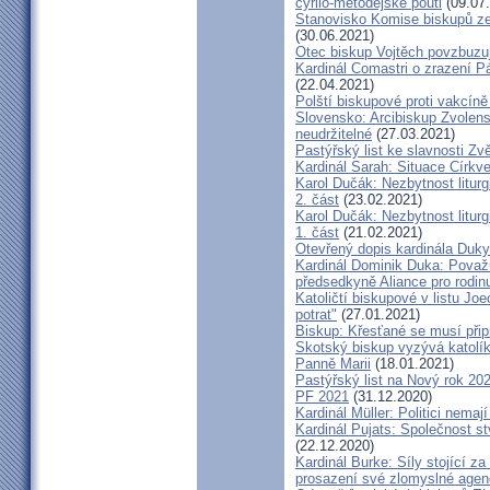
cyrilo-metodějské pouti
(09.07
Stanovisko Komise biskupů zem
(30.06.2021)
Otec biskup Vojtěch povzbuzu
Kardinál Comastri o zrazení 
(22.04.2021)
Polští biskupové proti vakcíně
Slovensko: Arcibiskup Zvolens
neudržitelné
(27.03.2021)
Pastýřský list ke slavnosti Z
Kardinál Sarah: Situace Církve
Karol Dučák: Nezbytnost litur
2. část
(23.02.2021)
Karol Dučák: Nezbytnost litur
1. část
(21.02.2021)
Otevřený dopis kardinála Duky
Kardinál Dominik Duka: Považu
předsedkyně Aliance pro rodin
Katoličtí biskupové v listu Jo
potrat"
(27.01.2021)
Biskup: Křesťané se musí přip
Skotský biskup vyzývá katolík
Panně Marii
(18.01.2021)
Pastýřský list na Nový rok 20
PF 2021
(31.12.2020)
Kardinál Müller: Politici nema
Kardinál Pujats: Společnost st
(22.12.2020)
Kardinál Burke: Síly stojící 
prosazení své zlomyslné agend