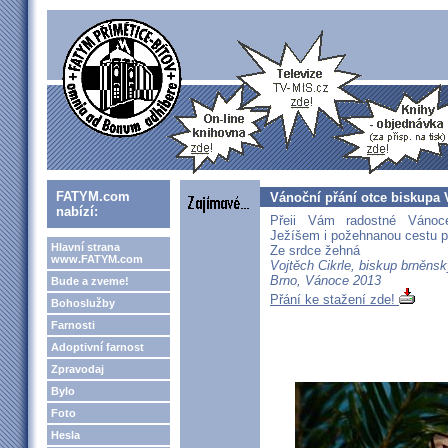
FATYM.com
Vánoční přání otce biskupa V
nabízí:
Přeii Vám radostné Vánoc
Ježíšem i požehnanou cestu p
Hlavní strana
Ze srdce žehná
www.FATYM.com
Vojtěch Cikrle, biskup brněns
Brno, Vánoce 2013
Bude a zveme!
Přání ke stažení zde!
Bohoslužby
Farnosti
Adoptivní farnost
Zpravodaj
Bylo
Foto
Hesla