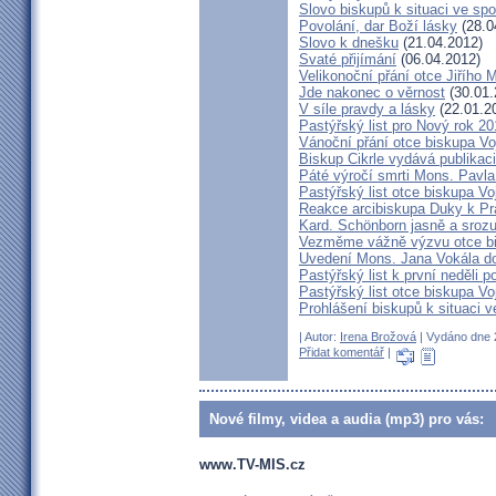
Slovo biskupů k situaci ve spo
Povolání, dar Boží lásky
(28.0
Slovo k dnešku
(21.04.2012)
Svaté přijímání
(06.04.2012)
Velikonoční přání otce Jiřího 
Jde nakonec o věrnost
(30.01.
V síle pravdy a lásky
(22.01.2
Pastýřský list pro Nový rok 2
Vánoční přání otce biskupa V
Biskup Cikrle vydává publikac
Páté výročí smrti Mons. Pavla
Pastýřský list otce biskupa V
Reakce arcibiskupa Duky k Pr
Kard. Schönborn jasně a srozu
Vezměme vážně výzvu otce b
Uvedení Mons. Jana Vokála d
Pastýřský list k první neděli p
Pastýřský list otce biskupa Vo
Prohlášení biskupů k situaci v
| Autor:
Irena Brožová
| Vydáno dne 2
Přidat komentář
|
Nové filmy, videa a audia (mp3) pro vás:
www.TV-MIS.cz