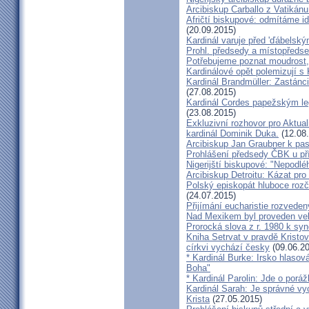
Arcibiskup Carballo z Vatikánu
Afričtí biskupové: odmítáme i
(20.09.2015)
Kardinál varuje před 'ďábelsk
Prohl. předsedy a místopředse
Potřebujeme poznat moudrost, 
Kardinálové opět polemizují s
Kardinál Brandmüller: Zastánci
(27.08.2015)
Kardinál Cordes papežským l
(23.08.2015)
Exkluzivní rozhovor pro Aktual
kardinál Dominik Duka.
(12.08
Arcibiskup Jan Graubner k pa
Prohlášení předsedy ČBK u pří
Nigerijští biskupové: "Nepodl
Arcibiskup Detroitu: Kázat pro
Polský episkopát hluboce rozča
(24.07.2015)
Přijímání eucharistie rozveden
Nad Mexikem byl proveden ve
Prorocká slova z r. 1980 k syn
Kniha Setrvat v pravdě Kristov
církvi vychází česky
(09.06.20
* Kardinál Burke: Irsko hlaso
Boha"
* Kardinál Parolin: Jde o poráž
Kardinál Sarah: Je správné vy
Krista
(27.05.2015)