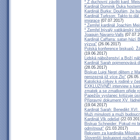
* Z duchovní závěti kard. Mei
Kardinál Dominik Duka hoste
Kardinál Burke: Doufám, že bud
Kardinál Turkson: Takto to dál
imigrace
(07.07.2017)
* Zemřel kardinál Joachim Mei
* Zemřel bývalý vatikánský ti
Joaquin Navarro-Valls
(07.07.2
Kardinál Caffarra: satan hází B
výzva"
(26.06.2017)
Polská konference biskupů: Žá
(19.06.2017)
Lidská náboženství a Boží ná
Kardinál Sarah pojmenovává dik
(28.05.2017)
Biskup Luigi Negri dětem z Ma
nerozezná již více Zlo"
(26.05.
Katolická církev k rodině v če
EXKLUZIVNĚ! interview s kar
zmatek a se zmatkem přijde ro
Papežův vyslanec kritizuje úsi
Přípravný dokument XV. řádné
(19.04.2017)
Kardinál Sarah: Benedikt XVI
Muži minulosti a muži budoucno
Kardinál Vlk odešel
(22.03.201
Biskup Schneider: Pokud mi bi
odmítnout"
(21.03.2017)
Rekviem za kardinála Milosla
Slovenští biskupové rozhodli