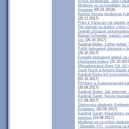
Výzva arcibiskupa. Jana Grau
Modleme se za kandidáty na pr
Graubner
(05.01.2018)
Apoštol Kristův Arcibiskup Ful
(28.12.2017)
Přání k Vánocům od našeho ot
Pět nástrah na dnešní církev (
Zednáři zůstávají exkomunikova
Biskup Schneider: katolíci mus
víru
(26.10.2017)
Kardinál Müller: Luther jednal
Polští biskupové zůstanou v li
(26.10.2017)
Evropští biskupové apelují na 
křesťanské kořeny
(20.10.2017
(Aktualizováno) Dnes (14. 10.)
Josef Nuzík a Antonín Basler
Kardinál Burke byl znovujmen
(03.10.2017)
Přímluvy a Svatováclavské káz
(29.09.2017)
Kardinál Burke: Jak překonat 
Kardinál Sarah: Nejste muzeální
(17.09.2017)
Stanovisko předsedy Konfere
Exhibition:
(20.08.2017)
Kardinál Sarah: Křesťanské ro
egoismu
(14.08.2017)
Modleme se za milost obrácení
* Benedikt XVI. vzpomíná na k