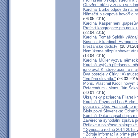
Prohlášení biskupů střední a 
Otevření otázky znovu sezdan
Kardinál Burke odpovídá na ne
Němečtí biskupové hovoří o hr
(06.05.2015)
Kardinál Kasper není „papežův
Prefekt kongregace pro nauku 
(22.04.2015)
Kardinál Tomáš Špidlík
věčnaj
Bosenský kardinál: Evropa se
křesťanské dědictví
(18.04.20
Nemůžeme přizpůsobovat víru d
(13.04.2015)
Kardinál Műller vyzval němec
Kardinál vytýká předsedovi 
ignorovat Kristovo učení o ma
Dva postoje v Církvi: A) muče
"tvrdého slovníku"
(26.03.2015
Mons. Vlastimil Kročil novým
Referendum - Mons. Ján Sokol:
(30.01.2015)
Ukrajinský patriarcha Filaret kr
Kardinál Raymond Leo Burke: 
pouze sv. Otec František to m
Biskupové Slovenska: Odmítíme
Kardinál Duka napsal dopis r
Závěrečná synodální zpráva p
Reflexe v poločase biskupské
* Synoda o rodině 2014-2015: 
* Zdroje informací a přímé pře