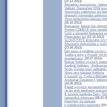
(23.12.2013)
Mučedníci komunismu - blahos
Vatikán: Doporučení OSN jsou
Stanovisko subkomise pro bioe
přípravků hormonální antikon
Slovo brněnského biskupa Vojt
(30.10.2013)
Biskupové: Nastal čas odstran
Protest COMECE proti záměr
Čeští a slovenští biskupové s
Předvolební boj
(22.10.2013)
SLOVO OTCE BISKUPA VOJ
Slavnostní bohoslužba s česk
(23.09.2013)
Den postu a modliteb za mír v 
Světla a stíny v Evropě. Od Ec
evangelizace.
(20.07.2013)
Biskup Vojtěch vyzval k podpoř
Kardinál Vatikánu: "Antikonce
Scola: Evropa musí radikálně z
Slovo otce biskupa Vojtěcha
k sousoší sv. Cyrila a Metodě
Arcibiskup Graubner k Velkém
(24.05.2013)
Papež vyzývá k eucharistick
Je boj proti ideologiím ztracen
K osočení kardinála Duky: Šéf
nepravdivé informace
(08.03.2
Pastýřský list biskupů
k majetkovému narovnání
(04.