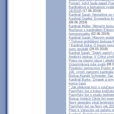
Postačí, když bude papež Fran
Kardinálové a biskupové vydali 
24/2019)
(17.06.2019)
Kardinál Sarah: Nestaňme se m
Kardinál Ouellet: Evropskou k
(09.06.2019)
Kardinál Müller: Němečtí bisk
Rozhovor s kardinálem Eijkem:
homosexualitu
(02.06.2019)
Kardinál Sarah: Hlavním probl
* Tiskové prohlášení biskupa K
* Kardinál Duka: O kauze sexu
jsem nevěděl
(29.03.2019)
Kardnál Sarah: "Dobrý pastýř p
Anglický biskup: V Církvi chybí
Právo na vlastní názor / objek
Vzpomínková mše svatá
(08.0
Poselství nemocným Postní d
100. výročí narození kardinála
Biskup Atanáš Schneider: Dar
Kardinál Burke: 'Zmatek a omy
konce časů
* Jak překonat krizi v současn
Pastýřský list o kráse kněžsk
Pastýřský list o studiu teologi
Biskup Vojtěch Cikrle byl jmen
Nový generální vikář brněnské
Pastýřský list na Nový rok 20
Přání k Vánocům od našeho ot
Kardinál: Praktikující homosex