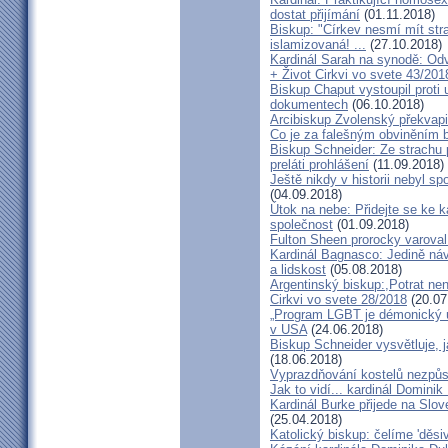
dostat přijímání
(01.11.2018)
Biskup: "Církev nesmí mít str
islamizovaná! ...
(27.10.2018)
Kardinál Sarah na synodě: Odvá
+ Život Cirkvi vo svete 43/201
Biskup Chaput vystoupil proti
dokumentech
(06.10.2018)
Arcibiskup Zvolenský překvapil
Co je za falešným obviněním 
Biskup Schneider: Ze strachu 
preláti prohlášení
(11.09.2018)
Ještě nikdy v historii nebyl s
(04.09.2018)
Útok na nebe: Přidejte se ke k
společnost
(01.09.2018)
Fulton Sheen prorocky varoval 
Kardinál Bagnasco: Jedině náv
a lidskost
(05.08.2018)
Argentinský biskup:,Potrat není
Cirkvi vo svete 28/2018
(20.07
„Program LGBT je démonický út
v USA
(24.06.2018)
Biskup Schneider vysvětluje, 
(18.06.2018)
Vyprazdňování kostelů nezpůso
Jak to vidí... kardinál Domini
Kardinál Burke přijede na Slov
(25.04.2018)
Katolický biskup: čelíme 'děs