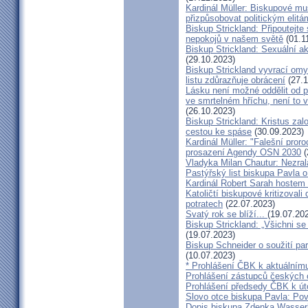
Kardinál Müller: Biskupové mus
přizpůsobovat politickým elitá
Biskup Strickland: Připoutejte
nepokojů v našem světě
(01.1
Biskup Strickland: Sexuální ak
(29.10.2023)
Biskup Strickland vyvrací omyl
listu zdůrazňuje obrácení
(27.1
Lásku není možné oddělit od p
ve smrtelném hříchu, není to 
(26.10.2023)
Biskup Strickland: Kristus zalo
cestou ke spáse
(30.09.2023)
Kardinál Müller: "Falešní pror
prosazení Agendy OSN 2030
(
Vladyka Milan Chautur: Nezra
Pastýřský list biskupa Pavla o
Kardinál Robert Sarah hostem 
Katoličtí biskupové kritizovali
potratech
(22.07.2023)
Svatý rok se blíží...
(19.07.20
Biskup Strickland: „Všichni se
(19.07.2023)
Biskup Schneider o soužití p
(10.07.2023)
* Prohlášení ČBK k aktuálnímu
Prohlášení zástupců českých c
Prohlášení předsedy ČBK k út
Slovo otce biskupa Pavla: Pov
Dopis biskupa Zdenka Wasserb