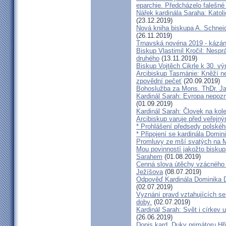
eparchie. Předcházelo falešné
Nářek kardinála Saraha: Katoli
(23.12.2019)
Nová kniha biskupa A. Schneid
(26.11.2019)
Trnavská novéna 2019 - kázá
Biskup Vlastimil Kročil: Nesp
druhého
(13.11.2019)
Biskup Vojtěch Cikrle k 30. v
Arcibiskup Tasmánie: Kněží n
zpovědní pečeť
(20.09.2019)
Bohoslužba za Mons. ThDr. Ja
Kardinál Sarah: Evropa nepozn
(01.09.2019)
Kardinál Sarah: Človek na kol
Arcibiskup varuje před veřejn
* Prohlášení předsedy polskéh
* Připojení se kardinála Domi
Promluvy ze mší svatých na Ml
Mou povinností jakožto biskup
Sarahem
(01.08.2019)
Cenná slova útěchy vzácného 
Ježíšova
(08.07.2019)
Odpověď Kardinála Dominika D
(02.07.2019)
Vyznání pravd vztahujících se
doby.
(02.07.2019)
Kardinál Sarah: Svět i církev u
(26.06.2019)
Dopis kard. Duky primátoru Hř