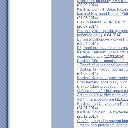
Prohlášení předsedy KBS k ro
(06.09.2014)
Kardinál Dominik Duka: kázání
kardinál Raymond Burke: "Pot
(21.08.2014)
Biskup Atanáš SCHNEIDER: "Na
(20.07.2014)
Řezenský biskup kritizuje gen
počatých dětí
(16.04.2014)
Evropští biskupové vyzvali k 
(09.04.2014)
Přijímání pro rozvedené a zn
Kardinál Turkson: Lidská práva 
dezinterpretace
(12.03.2014)
Kardinál Müller: učení a praxi 
* Papež přijal rezignaci kardin
* Biskup Jiří Paďour odchází 
(04.03.2014)
Kardinál Kasper k problemati
Brno navštíví apoštolský nun
Biskup Cikrle předsedal mši v 
Čeští a moravští biskupové u 
Ad limina 2014: živě z Vatik
Ad limina apostolorum
(11.02.
Kardinál Ján Chryzostom Kore
(24.01.2014)
Kardinál Poupard: Je zbytečné 
(23.12.2013)
Člověk je napadán novými he
- rozhovor s prefektem Kongre