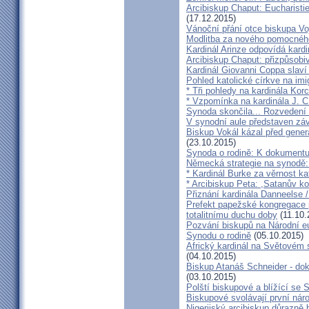
Arcibiskup Chaput: Eucharisti
(17.12.2015)
Vánoční přání otce biskupa Vo
Modlitba za nového pomocnéh
Kardinál Arinze odpovídá kardi
Arcibiskup Chaput: přizpůsobi
Kardinál Giovanni Coppa slav
Pohled katolické církve na imi
* Tři pohledy na kardinála Kor
* Vzpomínka na kardinála J. C
Synoda skončila... Rozvedení p
V synodní aule představen z
Biskup Vokál kázal před gen
(23.10.2015)
Synoda o rodině: K dokumentu
Německá strategie na synodě: 
* Kardinál Burke za věrnost ka
* Arcibiskup Peta: ,Satanův kou
Přiznání kardinála Danneelse /
Prefekt papežské kongregace 
totalitnímu duchu doby
(11.10.
Pozvání biskupů na Národní e
Synodu o rodině
(05.10.2015)
Africký kardinál na Světovém 
(04.10.2015)
Biskup Atanáš Schneider - d
(03.10.2015)
Polští biskupové a blížící se
Biskupové svolávají první nár
Nigerijský arcibiskup důrazně 