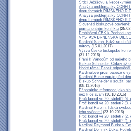
Srdci Ježíšovu a Neposkvrně
Analýza problematiky CON
dvou formách ŘÍMSKEHO RITU
Analýza problematiky CON
dvou formách ŘÍMSKÉHO RIT
Slovenští biskupové otevřeně:
permanentním konfliktu
(25.02
Prohlášení ČBK k Pochodu pro 
VÝSTAVA BRNĚNSKÁ DIECÉ
Kardinál Sarah: Když se obrát
národy
(15.01.2017)
Výzva České biskupské konfer
(31.12.2016)
Přání k Vánocům od našeho b
Biskup Schneider: Církev již 
Horké téma! Papež odpověděl 
Kardinálové prosí papeže o vys
Kardinál Burke varuje před d
Biskup Schneider o soužití p
(08.11.2016)
Připomínka reformace jako hi
než k oslavám
(30.10.2016)
Proč koncil ve 20. století? (4. 
Proč koncil ve 20. století? (3. 
Kardinál Parolin: lidská svobo
jeho svědomí
(23.10.2016)
Proč koncil ve 20. století? (2. 
Proč koncil ve 20. století? (1. 
Kardinál Raymond Burke v Čes
Kardinál Dominik Duka: Potře