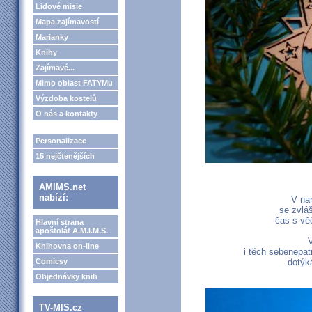
Lidové misie
Mapa zajímavostí
Marianky
Knihy
Zajímavé...
Mimo oblast FATYMu
Výzdoba kostelů
O nás a kontakty
Personalizace
15 nejčtenějších
AMIMS.net
nabízí:
V na
se zvlá
čas s vě
Hlavní strana
apoštolát A.M.I.M.S.
Knihovna on-line
i těch sebenepat
Comicsy
dotýká
Objednávky knih
TV-MIS.cz