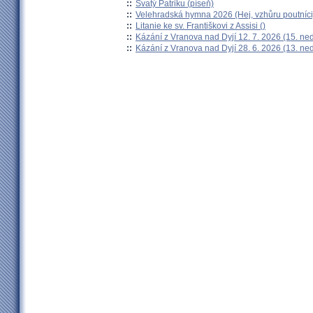
::
Svatý Patriku (píseň)
::
Velehradská hymna 2026 (Hej, vzhůru poutníci
::
Litanie ke sv. Františkovi z Assisi ()
::
Kázání z Vranova nad Dyjí 12. 7. 2026 (15. ne
::
Kázání z Vranova nad Dyjí 28. 6. 2026 (13. ne