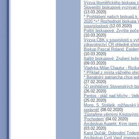
Výzva litoměřického biskupa z
Slovenští biskupové vyzývají 
(13.03.2020)
* Prohlášení našich biskupů k
2020 *+* Rozhodnutí biskupa V
souvisloslosti
(12.03.2020)
Polští biskupové: Zvyšte poče
(10.03.2020)
Výzva ČBK v souvislosti s vy
zdravotnictví ČR ohledně shr
Biskup Pascal Roland: Epidem
(10.03.2020)
Italští biskupové: Zrušení boh
(09.03.2020)
Vladyka Milan Chautur - Rizika
* Příklad z místa vážného o
* Benátský patriarcha chce je
(27.02.2020)
(Z) prohlášení Slovenských b
(26.02.2020)
Pentos - pláč nad hříchy - Ve
(25.02.2020)
Mons. S. Stolárik, rožňavský
správně!
(08.02.2020)
'Zůstaňme věrnými Kristovými 
'Pochodem'
(04.02.2020)
Arcibiskup Aupetit: Kým jsem 
(03.02.2020)
Karol Dučák: Dobrodiní Triden
Arcibiskup Cyril Vasiľ jmenov