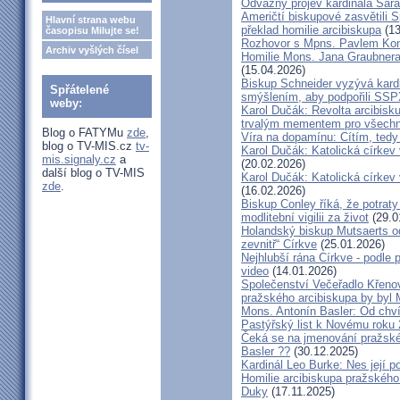
Odvážný projev kardinála Sar
Američtí biskupové zasvětili 
Hlavní strana webu
překlad homilie arcibiskupa
(13
časopisu Milujte se!
Rozhovor s Mpns. Pavlem Ko
Archiv vyšlých čísel
Homilie Mons. Jana Graubnera 
(15.04.2026)
Biskup Schneider vyzývá kardi
Spřátelené
smýšlením, aby podpořili SS
weby:
Karol Dučák: Revolta arcibisk
trvalým mementem pro všechny
Blog o FATYMu
zde
,
Víra na dopamínu: Cítím, ted
blog o TV-MIS.cz
tv-
Karol Dučák: Katolická církev v
mis.signaly.cz
a
(20.02.2026)
další blog o TV-MIS
Karol Dučák: Katolická církev v
zde
.
(16.02.2026)
Biskup Conley říká, že potrat
modlitební vigilii za život
(29.0
Holandský biskup Mutsaerts ods
zevnitř“ Církve
(25.01.2026)
Nejhlubší rána Církve - podle
video
(14.01.2026)
Společenství Večeřadlo Křeno
pražského arcibiskupa by byl 
Mons. Antonín Basler: Od chvíl
Pastýřský list k Novému roku
Čeká se na jmenování pražské
Basler ??
(30.12.2025)
Kardinál Leo Burke: Nes její p
Homilie arcibiskupa pražského
Duky
(17.11.2025)