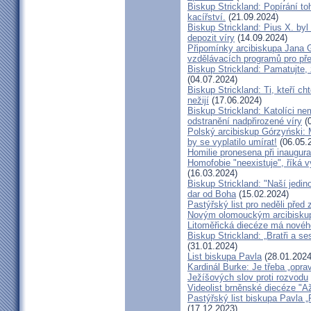
Biskup Strickland: Popírání to
kacířství.
(21.09.2024)
Biskup Strickland: Pius X. by
depozit víry
(14.09.2024)
Připomínky arcibiskupa Jana 
vzdělávacích programů pro pře
Biskup Strickland: Pamatujte,
(04.07.2024)
Biskup Strickland: Ti, kteří ch
nežijí
(17.06.2024)
Biskup Strickland: Katolíci ne
odstranění nadpřirozené víry
(0
Polský arcibiskup Górzyński: 
by se vyplatilo umírat!
(06.05.
Homilie pronesena při inaugur
Homofobie "neexistuje", říká 
(16.03.2024)
Biskup Strickland: "Naší jedin
dar od Boha
(15.02.2024)
Pastýřský list pro neděli pře
Novým olomouckým arcibiskup
Litoměřická diecéze má novéh
Biskup Strickland: „Bratři a se
(31.01.2024)
List biskupa Pavla
(28.01.2024
Kardinál Burke: Je třeba „opr
Ježíšových slov proti rozvodu
Videolist brněnské diecéze "
Pastýřský list biskupa Pav
(17.12.2023)