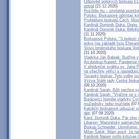
Odpověď polských biskupů EU p
potrat
(21.12.2020)
Rozštěp rtu – smrtelné postiž
Polsko: Biskupové odmítají kr
Prohlášení biskupů Čech, Mor
Kardinál Dominik Duka: Dopis
Kardinál Dominik Duka: Běloh
(11.11.2020)
Biskupové Polska: "S bolestí 
pokoj (na základě listu Efesa
Slovo brněnského biskupa Vojt
(31.10.2020)
Vladyka Ján Babjak: Buďme vy
Arcibiskup Aupetit: Pandemie s
V předvečer svátku sv. Jana Pa
na všechny věřící s následují
Texaský biskup: Tyto volby jso
Výzva Stálé rady České bisku
(09.10.2020)
Kardinál Sarah: Bůh nechce vy
Kardinál Sarah: "Vraťme se s r
Burácející homilie vladyky Cyri
mučedníky nebo mučitele
(07.
Katoličtí biskupové odsuzují v
dětí
(07.09.2020)
Kard. Dominik Duka: Pár slov 
Libanon: Maronitský patriarch
Biskup Schneider: Usmiřujme J
Milan Šášik: Mám pocit, že n
Kardinál Napier ostře kritizuje