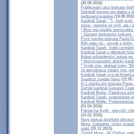
(30.09.2016)
Poděkování otce biskupa Vojt
Sekretář komise pro dialog s l
nedispenzovatelné
(19.08.2016
Kardinál Sarah: "Ti, kteří tvrd
slova - nejenže se mýlí, ale i l
* Brno má nového pomocného b
* Záznam biskupské svěcení: B
První homilie biskupa Pavla K
Bůh nebo nic - úryvek z knihy
Kardinál Sarah: Vrátit centrální
Kardinál Sarah o diktatuře hr
Brána milosrdenství putuje na
* Nejvýznamnější africký kardi
* Vyjde slov. překlad knihy "B
Je demokracie 'totální moc me
Kardinál Sarah vyzval Američ
Soudruzi zvedají hlavu
(22.05.
6+1 otázka pro biskupa Pavla
Zemřel kardinál Giovanni Cop
Kardinál Burke: Papežova exh
Kardinál Sarah: svatostánek n
Kardinál Müller: Protestantiza
(01.04.2016)
Patriarcha Kyrill - nejvyšší cí
(14.02.2016)
Nový biskup plzeňské diecéze
Mons. Gallagher: Unijní migrač
států
(20.12.2015)
Zemřel Mons. Jiří Paďour, poh