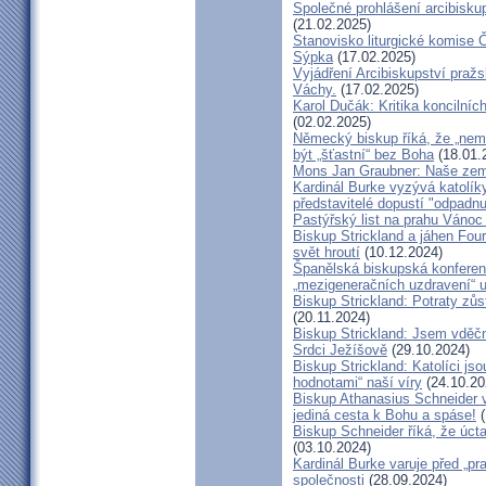
Společné prohlášení arcibisk
(21.02.2025)
Stanovisko liturgické komise
Sýpka
(17.02.2025)
Vyjádření Arcibiskupství pra
Váchy.
(17.02.2025)
Karol Dučák: Kritika koncilníc
(02.02.2025)
Německý biskup říká, že „nem
být „šťastní“ bez Boha
(18.01.
Mons Jan Graubner: Naše ze
Kardinál Burke vyzývá katolíky,
představitelé dopustí "odpadnu
Pastýřský list na prahu Vánoc
Biskup Strickland a jáhen Four
svět hroutí
(10.12.2024)
Španělská biskupská konferenc
„mezigeneračních uzdravení“ u
Biskup Strickland: Potraty zů
(20.11.2024)
Biskup Strickland: Jsem vděčn
Srdci Ježíšově
(29.10.2024)
Biskup Strickland: Katolíci jso
hodnotami“ naší víry
(24.10.20
Biskup Athanasius Schneider vy
jediná cesta k Bohu a spáse!
(
Biskup Schneider říká, že úct
(03.10.2024)
Kardinál Burke varuje před „pr
společnosti
(28.09.2024)