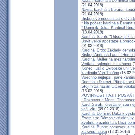
Kázání kardinála Dominika Duky
(21.04.2018)
Návrat kardinála Berana: Lo
(21.04.2018)
Biskupové nesouhlasí s divadel
* Na počest kardinála Berana 
* Dominik Duka: Kardinál Beran
(13.04.2018)
Kardinál Sarah: "Odsuzuji kriz
Úsvit velké apostaze a proroc
(01.03.2018)
Kardinál Erdö: Základy demokra
Biskup Andreas Laun: "Homos
Kardinál Müller na mezinárodní
Veritatis splendor + rozhovor
(
Konec iluzí o Evropské unii ve
kardinála Van Thuâna
(15.02.2
Všechno nejlepší, pane kardiná
Dominiku Dukovi. Připojte se i
Stojím za naším Otcem Arcib
(13.02.2018)
POVINNOST HÁJIT POSVÁT
- Rozhovor s Mons. Thomase
Kard. Sarah: Křesťané jsou ne
vaši víru
(09.02.2018)
Kardinál Dominik Duka k výsl
Exorcista: Démonické aktivity
Zvolme prezidenta s Boží pom
Kardinál Burke: homosexualita
za svou nauku
(18.01.2018)