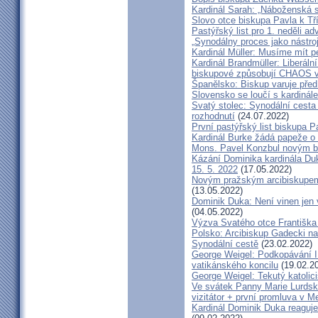
Kardinál Sarah: „Náboženská 
Slovo otce biskupa Pavla k Tří
Pastýřský list pro 1. neděli ad
„Synodálny proces jako nástro
Kardinál Müller: Musíme mít p
Kardinál Brandmüller: Liberální
biskupové způsobují CHAOS v 
Španělsko: Biskup varuje před
Slovensko se loučí s kardin
Svatý stolec: Synodální cesta
rozhodnutí
(24.07.2022)
První pastýřský list biskupa P
Kardinál Burke žádá papeže o
Mons. Pavel Konzbul novým b
Kázání Dominika kardinála Duky
15. 5. 2022
(17.05.2022)
Novým pražským arcibiskupem
(13.05.2022)
Dominik Duka: Není vinen jen vo
(04.05.2022)
Výzva Svatého otce Františka
Polsko: Arcibiskup Gadecki na
Synodální cestě
(23.02.2022)
George Weigel: Podkopávání II
vatikánského koncilu
(19.02.2
George Weigel: Tekutý katoli
Ve svátek Panny Marie Lurdské
vizitátor + první promluva v M
Kardinál Dominik Duka reaguje