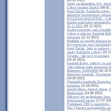
(09.02.2022)
Útoky na Benedikta XVI. přichá
Církve (soubor článků)
(09.02.
Karol Dučák: Katolická círke
ateistický komunismus odsoud
ECCLESIA DISCUTENS - Církev
Kázání pražského generálního 
25.12.2021
(26.12.2021)
Úvaha konvertity nad synodáln
Církev a vakcíny Kardinál Müll
očkování
(12.12.2021)
Modlitba za nového biskupa b
Byl jmenován nový Apoštolský 
Karol Dučák: Jaký je správný 
nauky Katolické církve?
(31.10
Synoda - Jak se k ní postavit, 
(19.10.2021)
Kardinál Burke: vděčný za uzd
'Jako biskup mám povinnost dů
Robertem SARAHEM
(02.10.2
Nigerijský kardinál: "Eucharis
(18.09.2021)
Přednáška kardinála Dominika
kongresu
(11.09.2021)
Zemřel Mons. Henryk Hoser, SA
Medžugorje
(14.08.2021)
Děkovný list arcibiskupa Ján
(kritizované) kázání
(17.07.202
Prohlášení ČBK k manželství 
(Ke+) Kázání poznaňského arc