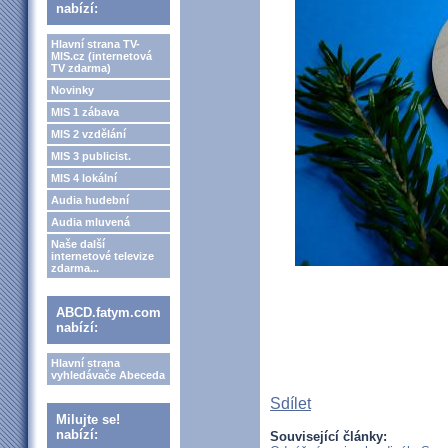
nabízí:
Hlavní strana TV-
MIS.cz (internetová
TV zdarma)
Novinky
MIS 1 zábava
MIS 2 vzdělání
MIS 3 publicist.
MIS 4 lokální
Audia hudební
Audia mluvená
Naše další
internetové televize
zdarma...
ABCD.fatym.com
nabízí:
Hlavní strana
vyhledávače Abeceda
Sdílet
Milujte se!
nabízí:
Související články: