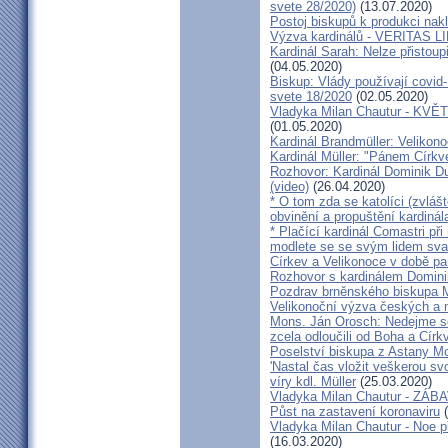
svete 28/2020)
(13.07.2020)
Postoj biskupů k produkci nakl
Výzva kardinálů - VERITAS L
Kardinál Sarah: Nelze přistoup
(04.05.2020)
Biskup: Vlády používají covid-
svete 18/2020
(02.05.2020)
Vladyka Milan Chautur - KVĚT
(01.05.2020)
Kardinál Brandmüller: Velikon
Kardinál Müller: "Pánem Církve
Rozhovor: Kardinál Dominik 
(video)
(26.04.2020)
* O tom zda se katolíci (zvláš
obvinění a propuštění kardinál
* Plačící kardinál Comastri při
modlete se se svým lidem sva
Církev a Velikonoce v době p
Rozhovor s kardinálem Domin
Pozdrav brněnského biskupa M
Velikonoční výzva českých a
Mons. Ján Orosch: Nedejme se 
zcela odloučili od Boha a Církv
Poselství biskupa z Astany M
'Nastal čas vložit veškerou sv
víry kdl. Müller
(25.03.2020)
Vladyka Milan Chautur - ZÁ
Půst na zastavení koronaviru
(
Vladyka Milan Chautur - Noe p
(16.03.2020)